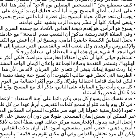
• كيف نستطيع نحنُ ” المسيحيين المصلين يوم الأحد” أن نُغيّر هذا العالم
• على الصليب أطلق المسيح ثورته.أما أنت، فعليك أن تبدأ ثورتك على م
• يجب أن تتحد حياتُك بحياة المسيح مثل قطرة الماء التي تمتزج بخمرة
• ينبغي لحياتك كلها أن تبشّر بموت الرب وتشهد على قيامته.
• يسوع هو الرأس. هو يُقدم ذبيحة القداس بالاتحاد مع جسده السري ال
• وفي الصلاة الإفخارستية مذكورٌ أن الشعب يقدم الذبيحة:” مع خادم
• يجعلُ القداسُ الكنيسةَ حاضرةً أمامي، ويسمحُ لي أن أعيش مع الكن
والإكليروس والرهبان وكل شعب الله، وبالقديسين الذين سبقونا إلى الأ
في المجد. لا شيء يفوق هذه الهبة المعطاة لي، سعادةً ورجاءً!
• تستطيع حياتي كلها أن تكون احتفالا إفخارستيا متواصلا: فلكي أُعبّر
الهللويا”. وتستمر التقدمة وصلاة الجماعة وإعلان الإيمان الواحد الم
• إذا أردتَ تقويةَ إيمانك ينبغي أن تتغذى على القربان الأقدس، لأن هذا ا
• الطريقة التي يُحضّر فيها طالب الكهنوت؛ أن يُصبح حبة حِنطة ذهبية 
• ليكن قداسك قداسا احتفاليا ومُرتّلا. وكل يوم أكثر احتفاليةً من الي
• كل مرة وأنت توزّع المناولة على الناس، تذكّر أنك مع المسيح تو
غذاءً لكل شخص بلا استثناء.
• قدم نفسك مثل يسوع كل يوم، وكن دائما على أهبة الاستعداد ” لإعطاء ن
• في كل يوم وأنت تتلو أو تسمع كلمات التقديس، أبرِمْ عهدا من كل قلبك وكل
• تقود الإفخارستية عقولَنا إلى فهم سر ملكوت السموات المقدّس الذ
غير الممكن أن يعيش إيمان المسيحي طويلا من دون أن يعيش على الإ
• إجعل الرغبة بتناول الإفخارستية مركز حياتك. فهي نقطةُ الجذب لأفكارك
• أبيض، ذهبي، أخضر، أحمر، بنفسجي، أسود: كل ألوان بدلات القداس تت
ولكن كل مرة تحتفل بالقداس وفي أي مكان تقوم به، قدّمه ” بالمسيح