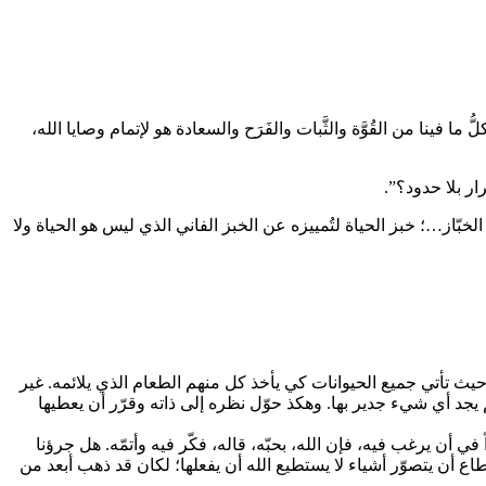
ُ ما فينا من القُوَّة والثَّبات والفَرَح والسعادة هو لإتمام وصايا الله،
ر بلا حدود؟”.
 الخبّاز…؛ خبز الحياة لتُمييزه عن الخبز الفاني الذي ليس هو الحياة ولا
ً حيث تأتي جميع الحيوانات كي يأخذ كل منهم الطعام الذي يلائمه. غير
م يجد أي شيء جدير بها. وهكذ حوّل نظره إلى ذاته وقرّر أن يعطيها
في أن يرغب فيه، فإن الله، بحبّه، قاله، فكّر فيه وأتمّه. هل جرؤنا
ع أن يتصوّر أشياء لا يستطيع الله أن يفعلها؛ لكان قد ذهب أبعد من