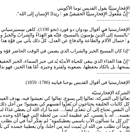
الإِفخارِستِيَّا بقول القديس توما الأكويني
“إِنَّ مَفْعولَ الإِفخارِستِيَّا الحقيقيِّ هو ٱرتِدادُ الإِنسانِ إِلى الله”.
…………………
الإفخارستيا في أقوال بودوان دو فورد (نحو 1190)، كاهن سِستِرسياني
“بالنسبة إلى الَّذينَ يؤمنونَ بالمسيح، فإنّه هو الغذاءُ والشرابُ والخبزُ وال
وٱحتمال الآلام والطاعة والدفاع عن العدل، كلُّ ذلك يأتي من قوَّة هذا 
“إذا كان المسيح الخبز والشراب الذي يضمن في الوقت الحاضر قوّة وفر
“إِنّ هذا الغذاء الذي يبقى للحياة الأبديّة يُدعى خبز السماء، الخبز الح
يمنحها، بل بالكاد يحفظها، بصعوبة ولفترة وجيزة. أمّا هذا الخبز، فهو بذ
…………………
الإفخارستيا في أقوال القديس يوحنا فيانيه (1786- 1859)
الشركة الإفخارستيّة
تعالوا إلى الشركة، تعالوا إلى يسوع، تعالوا كي تعيشوا فيه، بهدف الع
كل كائنات الخليقة يحتاجون أن يُغذّوا أنفسهم كي يعيشوا؛ من أجل ذلك جع
أن النفس تحتاج إلى أن تتغذّى أيضاً… عندما أراد الله أن يعطي غذاءً ل
نفسه… آه، يا نفسي، كم عظيمة أنت، من لحظة التي فيها الله وحده ي
“إن كل ما تسألون الآب باسمي يعطيكموه” لم نفكّر أبداً في أن نطلب من ا
يوماً أن نطلب من الله أن يُميت ابنه من أجلنا، وأن يعطينا جسده كي 
الله في كشف حبّه. وهذا ليس ممكناً.