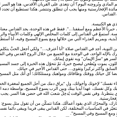
 المادي ونُروحِنه اليوم؟ أن نتغذى على القربان الأقدس، هذا هو السر لحم
ائدة الإفخارستية ومنها يجب أن تنطلق وتنتشر. هكذا تستطيع أن تجدد ا
 القداس.
ذي هو الكنيسة.
ك حبرنا الأعظم ومع أسقفنا…”. فقط في هذه الوحدة، يجد القداس معناه
يسة. أستمعُ في القداس إلى كلمات المخلّص الإلهي وكلمات الأنبياء وا
بدية، وبمريم العذراء التي من خلالها ومع يسوع المسيح وفيه، أنا أست
 عن التوبة، أجد في القداس صلاة “أنا أعترف…” ولكي أجعل الحبَّ يتكلم،
شترك بالإله الواحد، في الوحدة مع الجميع من خلال الروح القدس وفي ال
لسر هو “سرُّ الإيمان” وبه تقوي إيمانك.
اللون، يموت ويُطحن ليصبح خبزةً، ثمّ تتحوّل هذه الخبزة إلى جسد المسي
وم السابق وأكثر تركيزا وتقوى… حتى القداس الأخير في حياتك.
زّع أيضا كل حياتك ووقتك وطاقاتك ومواهبك وممتلكاتك؛ أي أنك مثل 
فسك” لإخوتك وأخواتك، ولِ “يراق دمك من أجل الجميع لمغفرة الخطايا” (مت
 نفسك، عهدا أبديا بينك وبين الرب يسوع المسيح، بواسطة دمه الممزوج بدمك (
ي ينتظرنا، وفي نفس الوقت يُدخِلُ شعبَ الله في حضن هذا السر. يجب 
فخارستية.
، والمحرّك الذي يقود أعمالَك. هكذا تتمكّن من أن تقول مثل يسوع: “ٱشتهي
غيّر في المناسبات المختلفة، لكن القداس يبقى فريدا ويبقى دائما نف
 ومع المسيح وفي المسيح”.