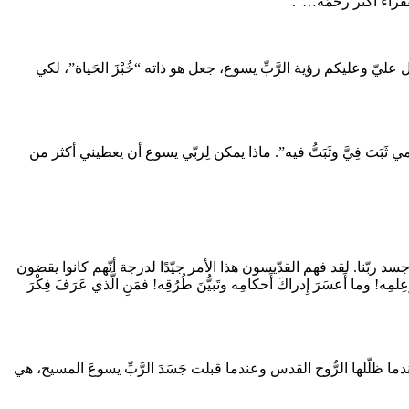
لفقراء أكثر رحمَةً…”.
ليّ وعليكم رؤية الرَّبِّ يسوع، جعل هو ذاته “خُبْزَ الحَياة”، لكي
ي ثَبَتَ فِيَّ وثَبَتُّ فيه”. ماذا يمكن لِربّي يسوع أن يعطيني أكثر من
سد ربّنا. لقد فهم القدّيسون هذا الأمر جيّدًا لدرجة أنّهم كانوا يقضون
َعسَرَ إِدراكَ أَحكامِه وتَبيُّنَ طُرُقِه! فمَنِ الَّذي عَرَفَ فِكْرَ
 ظلّلها الرُّوح القدس وعندما قبلت جَسَدَ الرَّبِّ يسوعَ المسيح، هي