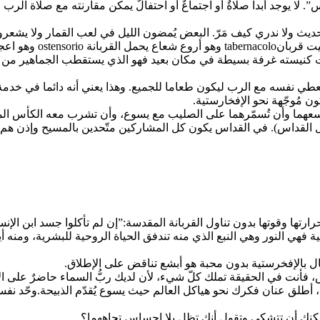
 لا يوجد أبدا صلاةٌ أو اجتماعٌ أو احتفالٌ يمكن مقارنته مع صلاة الر
يث ولا ندري كيف مَرّ. البعض يُمضون الليل في لعب القمار ولا يشعرون
قال الأب شيفرييه “لأنه
 كانت كنيسته غرفة بسيطة في مكان بعيد فهو الذي يستقطب الجماهير من
نه يُعطي نفسه مع الرب ليكون طعاما للجميع. وهذا يعني أنه دائما في خد
ن مُوجّهة نحو الإفخارستية.
سعهما وأن تُسمّرهما على الصليب مع يسوع، وأن تشرب معه الكأس المرة
ارتها وقوتها بدون تناول القربانة المقدسة:”إن لم تأكلوا جسد ابن الإنسان 
فهي النور وهي النبع الذي منه تندفق الحياة الروحية للبشرية، ومنه أ
ل بالإفخرستية بدون محبة هو أبشع تناقض على الإطلاق.
فأنت في الحقيقة تملك كلّ شيء، لأن لديك ربُّ السماء حاضرٌ على ا
ن، أطلق عنان فكرك نحو هياكل العالم حيث يسوع يُقدّم الذبيحة.وحّد نف
ُمكنك أن تتشكى وتقول أنك تظل بلا إحساس تجاههما؟