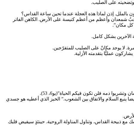
ب وتضحيته على الصليب.
 بالملل. إذن لماذا هذه العجلة عندما تحين ساعة القداس؟
 يمثّل المسيح في القداس، فالكاهن هو أجمل بيت قربانtabernacolo وهو أروع شعاع يحمل القربانة ostensorio وهو اعجبُ شمعدان وأعظم من أعظم كنيسة على الأرض. الكاهن الفاتر
 كل مكان”.
مة الآخرين بشكل كامل.
. لا يوجد مكانٌ على الصليب للمتفرّجين.
وتشربوا دمه فلن تكون فيكم الحياة”(يو6، 53).
يضا ينبع السلام والاتفاق بين الشعوب.” الخبز الذي أعطيه هو جسدي
لأرض.
سك مع ذبيحة القداس، وتناول المناولة الروحية. حينئذٍ سيفيض قلبك