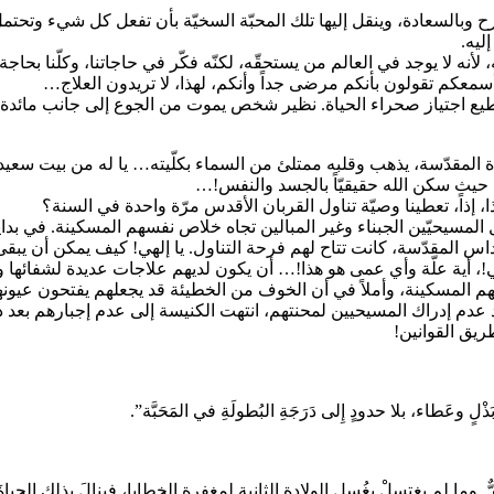
رح وبالسعادة، وينقل إليها تلك المحبّة السخيّة بأن تفعل كل شيء وتح
إليه.
ه لا يوجد في العالم من يستحقّه، لكنّه فكّر في حاجاتنا، وكلّنا بحاجة 
سمعكم تقولون بأنكم مرضى جداً وأنكم، لهذا، لا تريدون العلاج…
 نستطيع اجتياز صحراء الحياة. نظير شخص يموت من الجوع إلى جانب مائدة 
دة المقدّسة، يذهب وقلبه ممتلئ من السماء بكلّيته… يا له من بيت سع
س حيث سكن الله حقيقيّاً بالجسد والنفس!…
، إذاً، تعطينا وصيّة تناول القربان الأقدس مرّة واحدة في السنة؟
ل المسيحيّين الجبناء وغير المبالين تجاه خلاص نفسهم المسكينة. في ب
اس المقدّسة، كانت تتاح لهم فرحة التناول. يا إلهي! كيف يمكن أن يب
هي!، أية علّة وأي عمى هو هذا!… أن يكون لديهم علاجات عديدة لشفائ
سهم المسكينة، وأملاً في أن الخوف من الخطيئة قد يجعلهم يفتحون عيو
اد عدم إدراك المسيحيين لمحنتهم، انتهت الكنيسة إلى عدم إجبارهم بعد ذ
يق القوانين!
َذْلٍ وعَطاء، بلا حدودٍ إِلى دَرَجَةِ البُطولَةِ في المَحَبَّة”.
 حقٌّ. وما لم يغتسِلْ بغُسلِ الولادةِ الثانيةِ لمغفرةِ الخطايا، فينالَ بذلك الح