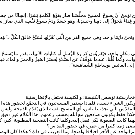
ن نؤمنُ أنَّ يسوعَ المسيحَ مخلِّصَنا صارَ بقوِّةِ الكلمةِ بَشرًا، إنسانًا من جسدٍ ود
غِذاءٌ يَتَحَوَّلُ إلى دَمِنا وجَسَدِنا، وهو جَسَدُ ودَمُ يَسوعَ نَفْسِه الَّذي صارَ إنس
نُ دائِمًا واحد. وفي جميعِ القرابينِ الَّتي نُقَرِّبُها نُسَبِّحُ خالقَ الكُلِّ بٱبن
ٍ واحد، فيَقرؤُون كرازةَ الرُّسلِ أو كتاباتِ الأنبياء، بقدرِ ما يَسمَحُ الو
لصَّلوات. وكما قُلْنا، عندما نتوقَّفُ عن الصَّلاةِ يُحضَرُ الخبزُ والخمرُ والماء. 
ُ إلى الغائبين بوساطةِ الشَّمامَسَة”.
إفخارستية تؤسس الكنيسة؛ والكنيسة تحتفل بالإفخارستية.
د ويكرر الشيء نفسه، فلماذا يستمر المسيحيون في التجمّع لحضور هذه الق
 المقدّس التي تجذب الناس، أي المسيح نفسه الذي يُقدّم الذبيحة وليس ا
ك. وهكذا فقط يكونون صادقين مع الله بحسب زعمهم. هذا الكلام غير دق
مهما كانت الصعوبة لكي تصل إليه.وكلما كانت التضحية المطلوبة أكبر، ك
أمضى زمنا كثيرا من عمره في حضور القداس؟
 الواحد عن الآخر اختلافا واضحا. وما الغريب في ذلك؟ هكذا كان الوض