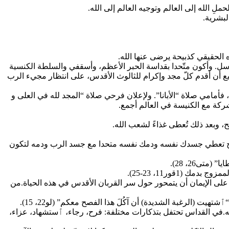
لِ الله إلى العالم وتوجيه العالم إلى الله.
لبشرية.
 الحقيقي كذبيحة يرضى عنها الله.
لرسل. وأكون متّحدا بقداسة الحبر الأعظم، وأسقفي والسلطة الكنسية
طيع أن أقدم كلّ مجد وإكرام للثالوث الأقدس، على انتظار مجيء الرب
 فأمامي صلاة “الأبانا”. ولإعلان فرحي صلاة “المجد لله في العلى و
شركة مع الكنيسة في العالم أجمع.
ح، وبعد ذلك تُعطى غذاءً لشعب الله.
المسيح تعطي جسدك نفسه ودمك نفسه متحدا مع جسد الرب ودمه لتكون
ى26، 28).
1قور11، 23-25).
على الإيمان أن يتمحور حول سر القربان الأقدس في هذه الحياة.من
ت (الرغبة الشديدة) أن آكُلَ هذا الفصح معكم” (لو22، 15).
سه.في القداس تحتفل بتذكارات مختلفة: فرح، رجاء، ٱستشهاد، عزاء،