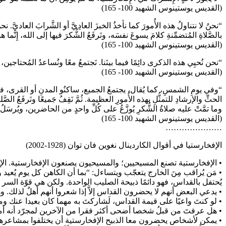
(القديس يوستينوس الشهيد 100- 165)
“نحنُ لا نتناولُ هذه الأُمورَ كما نأخذُ الخبزَ العادِيَّ أو الشَّرابَ العاديَّ. نح
بالصَّلاةِ المُتضمِّنةِ كلامَ يسوعَ نفسَه، ونَرفَعُ الشُّكرَ فيها إلى الله، إِنَّما هو 
(القديس يوستينوس الشهيد 100- 165)
“نحن نُحيِي هذه الذكرى دائِمًا فيما بينَنا. نَجتمعُ معًا ونُساعدُ المُحتاجين، ونَح
(القديس يوستينوس الشهيد 100- 165)
“وفي يومِ الشمسِ، كما يُقال، يجتمعُ الجميع، ساكنُو المدنِ أو القرى، في مكان
الحثِّ والإرشادِ للتمثُّلِ بهذه الأُمورِ العظيمة. ثُمَّ نَقِفُ جَميعًا ونَرفَعُ ا
وما تمَّتْ عليه صلاةُ الشُّكرِ يُوزَّعُ على كُلِّ واحدٍ من الحاضرين، ويُرسَل
(القديس يوستينوس الشهيد 100- 165)
…………………
الإفخارستيا في أقوال الكاردينال نغوين فان توان (1928-2002)
• الإفخارستية تصنع المسيحيين؛ والمسيحيون يصنعون الإفخارستية. ال
• مَن يُراقب مِنَ الخارج يتعجّب ويتساءل: “بما أن الكاهن كل يوم يُعي
يُحتفل بالقداس، فهو دائمًا ذبيحة الصليب الواحدة. ولكن هي قوّة السر
• يدعي البعض أنهم لا يحضرون القداس إلاَّ إذا شعروا أنهم أهلٌ لذل
• لو كنتَ واعيًا على قيمة القداس، لَشاركتَ به مهما كان بعيدا عنك و
• هل عرفتَ من قبلُ شخصا أضحى أكثر فقرا من الآخرين لمجرّد أنه 
• يمكن لأشخاص يحضرون معا الذبيح الإفخارستية أن يختلفوا بمشاعرهم