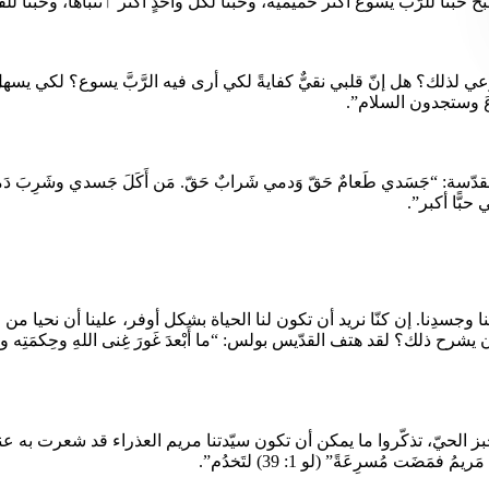
نا للرَّبِّ يسوع أكثر حميميّة، وحبُّنا لكلِّ واحدٍ أكثر ٱنتباهًا، وحبُّنا ل
عي لذلك؟ هل إنّ قلبي نقيٌّ كفايةً لكي أرى فيه الرَّبَّ يسوع؟ لكي يسهل ع
عَ وستجدون السلام”.
لمقدّسة: “جَسَدي طَعامٌ حَقّ وَدمي شَرابٌ حَقّ. مَن أَكَلَ جَسدي وشَرِبَ دَم
بًّا أكبر”.
 وجسدِنا. إن كنّا نريد أن تكون لنا الحياة بشكل أوفر، علينا أن نحيا من ج
لقد هتف القدّيس بولس: “ما أَبْعدَ غَورَ غِنى اللهِ وحِكمَتِه وعِلمِه! وما أ
الحيّ، تذكّروا ما يمكن أن تكون سيّدتنا مريم العذراء قد شعرت به عندما