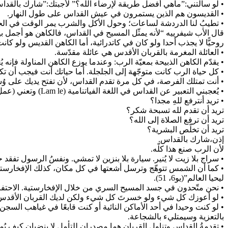
• لو سألتني:”ماهي أفضل طريقة لإرضاء الله؟” لَأجبتك:”شارك بالقداس”.
• القديسون هم الذين يستمرون في عيش القداس على طول النهار.
• تطيبُ لنا الدردشة لساعات؛ وحول الأكل والشرب يمر الوقت في الحد
روحيًّا لا يجذب أحدا ولو كان في كاتدرائية، أما الكاهن القديس ولو
• العائلة المغرمة بالقربان الأقدس هي عائلة مقدّسة.
• يقدّم الكاهن الذبيحة بمعيّة الرب: وعندما يوزع الكاهن المناولة فإ
• كل حياة الرب كانت متوجّهة إلى الجلجلة. أما حياتك أنت فيجب أن تكو
• أنت تمتلك الفرصة، في كل مرة تقدم القداس، لأن تفتح يديك على وُ
• يُعجبني التعبير عن القداس في اللغة الفياتنامية (Lam le) وتعني (عمل القداس). في القداس يكون كل المشاركين متّحدين بالمسيح وإذن هم يشاركون عمليًّا بتقدمته الأزلية.
• تريد أنترفع للهِ مجدا؟
تريد أن تقدم لله تسبحة شكر؟
تريد أن ترفع الصلاة إلى الله؟
تريد أن تخلّص البشرية؟
إذن،شارك بالقداس.
لأن الرب صنع هذا كلّه.
• سراج بلا زيت لا يُنير. سيارة بلا بنزين لا تمشي. ونفسُ الرسول تفقد حر
• كما أن الشمس تتوهّج وترسل أشعتها في كل مكان، كذلك الإفخارستية 
ليحيا العالم”(يو6، 51).
• نحن متّحدون في جسد المسيح السري من خلال الإفخارستية. الاحتفا
• لو أعوزك كل شيء ولو خسرتَ كل شيء ولكن لديك القربان الأقدس، 
• لو كنت وحيدا في أحد الأماكن النائية أو كنت قابعًا في غياهب السج
بالتعزية وسيمتليء بالشجاعة.
• تقدمةُ القداس وتناول القربان هما مصدران للتأمل لا ينضبان.كيف ي