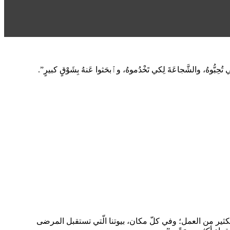
ِكي تُحِبُّوهُ، والشَّجاعَةَ لِكي تَخْدُموهُ، وٱبحَثوا عَنهُ بِشَوْقٍ كبيرٍ”.
ع؛ ثمّ، عام 1973، قرَّرنا القيام بساعة سجود يوميًّا. لدينا الكثير من العمل؛ وفي كلّ مكان، بيوتنا الّتي تستقبل المرضى