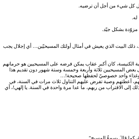
تمل كل شيء من أجل أن ترضيه.
له.
مزوّدة بشكل جيّد.
يد، ذلك البيت الذي يعيش في أمثال أولئك المسيحيّين… أي إجلال يجب
داية الكنيسة، كان أكبر عقاب يمكن فرضه على المسيحيين هو حرمانهم
قى بعض المسيحيين ثلاثة وأربعة وخمسة وستة شهور دون تقديم هذا
ها وغذاء واحد خصوصيّ لحفظها صحيحة!…
نهم، أعطتهم وصية تفرض عليهم التناول ثلاث مرات في السنة، في
لك إلى الاقتراب من ربهم، ما عدا مرة واحدة في السنة. يا إلهي!، أي
ياةَ، كما قالَ يسوعُ المسيح”.