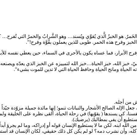
خَمرُ. هو الخبزُ الَّذي يُقوِّي ويُسند… وهو الشَّرابُ والخمرُ التي تُفرح… كلّ
الخبز وفرح هذه الخمر. طوبى للذين يعملون بقُوَّة وفرح!”.
ح الأبرار، فما عساه يكون بالأحرى في السماء، حين يعطي نفسه للأبرا
قيقيّ، خبز الله، خبز الحياة…خبز الله لتمييزه عن الخبز الذي يعدّه ويصنعه
اته الحياة ومانح الحياة وحافظ الحياة التي لا تدين للموت بشيء”.
يش من أجله.
ل الإله الصالح الأشجار والنباتات تنمو؛ إنها مائدة جميلة مزوّدة جيّدا
نفسنا، كي يسندها ( يقوّيها) في رحلة الحياة، ألقى نظره على الخليقة ول
ستطيع أن يفي بمطالبك (يرضيك).
لله ابنه. لكن ما لا يستطيع الإنسان قوله أو إدراكه، وما لم يجرؤ أبداً 
نأكله، وأن نشرب دمه؟ لو لم يكن كل ذلك حقيقي، لكان الإنسان قد استطا