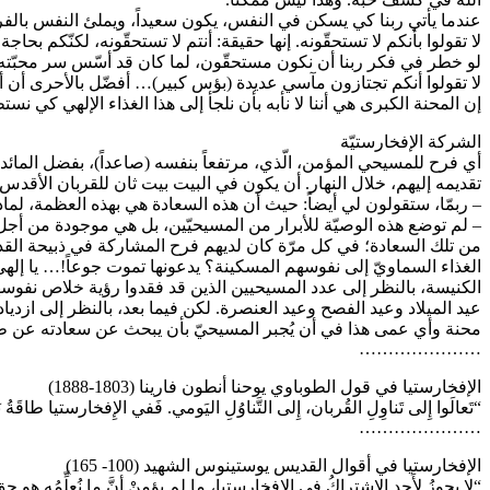
عندما يأتي ربنا كي يسكن في النفس، يكون سعيداً، ويملئ النفس بالف
لا تقولوا بأنكم لا تستحقّونه. إنها حقيقة: أنتم لا تستحقّونه، لكنّكم بحاجة 
لو خطر في فكر ربنا أن نكون مستحقّون، لما كان قد أسّس سر محبّته، لأن
لا تقولوا أنكم تجتازون مآسي عديدة (بؤس كبير)… أفضّل بالأحرى أن أ
إن المحنة الكبرى هي أننا لا نأبه بأن نلجأ إلى هذا الغذاء الإلهي كي
الشركة الإفخارستيّة
أي فرح للمسيحي المؤمن، الّذي، مرتفعاً بنفسه (صاعداً)، بفضل المائ
تقديمه إليهم، خلال النهار. أن يكون في البيت بيت ثان للقربان الأقد
– ربمّا، ستقولون لي أيضاً: حيث أن هذه السعادة هي بهذه العظمة، لماذا
– لم توضع هذه الوصيّة للأبرار من المسيحيّين، بل هي موجودة من أج
من تلك السعادة؛ في كل مرّة كان لديهم فرح المشاركة في ذبيحة القد
الغذاء السماويّ إلى نفوسهم المسكينة؟ يدعونها تموت جوعاً!… يا إل
الكنيسة، بالنظر إلى عدد المسيحيين الذين قد فقدوا رؤية خلاص نفو
عيد الميلاد وعيد الفصح وعيد العنصرة. لكن فيما بعد، بالنظر إلى ازدي
محنة وأي عمى هذا في أن يُجبر المسيحيّ بأن يبحث عن سعادته عن طر
…………………
الإفخارستيا في قول الطوباوي يوحنا أنطون فارينا (1803-1888)
“تَعالَوا إِلى تَناوِلِ القُربان، إِلى التَّناوُلِ اليَومي. فَفي الإِفخارستيا طاقَةُ ب
…………………
الإفخارستيا في أقوال القديس يوستينوس الشهيد (100- 165)
“لا يجوزُ لأَحدٍ الإِشتراكُ في الإِفخارستيا، ما لم يؤمِنْ أنَّ ما نُعلِّمُه هو