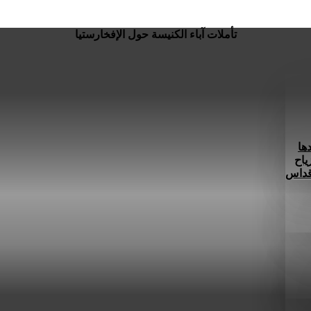
تأملات آباء الكنيسة حول الإفخارستيا
ها
ياح
 قداس