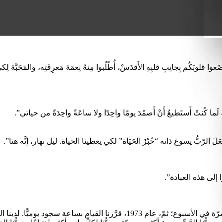
 ضَعوا قلوبَكُم بِجانِبِ قلبِهِ الأَقدَسْ، أُطْلُبوا مِنهُ نِعمَةَ مَعرِفَتِه، والمَحَبَّةَ ل
لَما كُنتُ أَستَطيعُ أَنْ أَصمُدَ يومًا واحِدًا ولا ساعَةً واحِدَةً من حياتي”.
لرّبُّ يسوع ذاته “خُبْزَ الحَيَاة” لكي يعطينا الحياة. ليل نهار، إنَّه هنا”.
 إلى هذه العبادة”.
“في جمعيّتنا، (مرسلات المحبَّة) كانت لدينا عادة القيام بساعة سجود مرّة في الأسبو