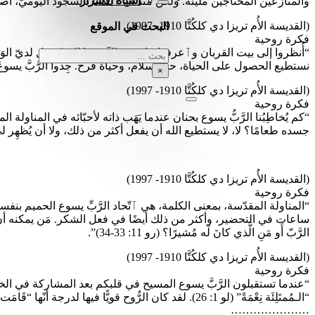
أشباه الأسرار
والمنازعين المحتاجين مليئة. ولكن منذ أن ٱبتدأنا بالسجود اليوميّ، أصبح حبُّ
(القديسة الأُم تريزا دي كلكُتَّا 1910- 1997)
البحث في الموقع
فكرة روحية
“أُنظروا إلى بيت القربان وٱعرفوا ما يعنيه الآن هذا الحبّ. هل لديّ الوَ
بحث
نستطيع الحصول على الحياة، حياة سلام، وحياة فرح. جِدوا الرَّبَّ يسو
×
(القديسة الأُم تريزا دي كلكُتَّا 1910- 1997)
فكرة روحية
“كم يُخاطِبُنا الرَّبُّ يسوع بحنان عندما يَهَب ذاته لأحبّائه في المناولة ا
جسده طعامًا؟ لا، لا يستطيع الله أن يفعل أكثر من ذلك، ولا أن يُظهِر لي ح
(القديسة الأُم تريزا دي كلكُتَّا 1910- 1997)
فكرة روحية
“المناولة المقدّسة، بمعنى الكلمة، هي ٱتّحاد الرَّبِّ يسوع الحميم بنفسنا
ساعات في التحضير، وأكثر من ذلك أيضًا في فعل الشكر. مَن يمكنه أن يشرح ذلك؟ 
الرَّبّ أَو مَنِ الَّذي كانَ لَه مُشيرًا؟ (رو 11: 33-34)”.
(القديسة الأُم تريزا دي كلكُتَّا 1910- 1997)
فكرة روحية
“عندما تستقبلون الرَّبَّ يسوع المسيح في قلبكم بعد المشاركة في الخبز 
“الـمُمتَلِئَة نِعْمَةً” (لو 1: 26). لقد كان الرُّوح قويًّا فيها لدرجة أنّها “قَامَت مَريمُ فمَضَت مُسرِعَةً” (لو 1: 39) لتَخدُم”.
…………………