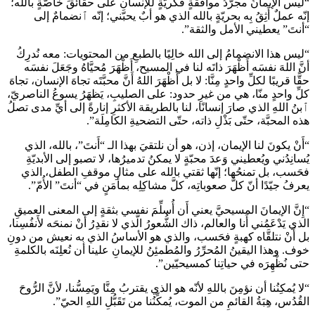
“ليس الإيمانُ مجرَّدُ موافقةٍ فكريّةٍ للإنسانِ على حقائقَ خاصّةٍ بالله؛
إنّه عملٌ أَثِقُ بِه بحريّةٍ بالله الذي هو أبٌ يحبّني؛ إنّه ٱنضمامٌ إلى
“أنتَ” يعطيني الأمل والثقة”.
“ليس هذا الانضمامُ إلى الله خالِيًا بالطبعِ من المحتويات: معه نُدرِكُ
أنَّ اللهَ نفسَه أَظْهَرَ ذاتَه لنا في المسيح، أَظْهَرَ مُحيَّاهُ وجَعَلَ نفسَه
حقًّا قريبًا لكلِّ واحدٍ مِنَّا: لا بل أَظْهَرَ اللهُ أَنَّ محبَّتَه تجاهَ الإنسان، تجاهَ
كلِّ واحدٍ منّا، هي من غيرِ حدود: على الصليبِ، يَظهَرُ يسوعُ الناصريّ،
ٱبنُ اللهِ الذي صارَ إنسانًا، لنا بالطريقة الأكثرِ إنارةً إلى أيِّ مدى تصلُ
هذه المحبَّة، حتّى بَذْلِ ذاته، حتّى التضحيةِ الكامِلَة”.
“أَنْ يكونَ لنا الإيمان، إذن، هو أن نلتقيَ بهذا الـ “أَنتَ”، بالله، الذي
يُسانِدُني ويُعطيني وَعدَ محبّةٍ لا يمكنُ تدميرُها، لا تصبو إلى الأبديّةِ
فحَسب، بل تمنحُها؛ إنّها ثقتي بالله على مثالِ موقفِ الطفل، الذي
يعرفُ جيّدًا أنّ كلَّ صعوباتِه، كلَّ مشاكِلِه بمأمَنٍ في “أنتَ” الأُمّ”.
“إِنَّ الإيمانَ المسيحيَّ يعني أَن أُسلِّمَ نفسي بثقةٍ إلى المعنى العميقِ
الذي يَدْعَمُني أَنا والعالم، ذاك الشُّعورُ الَّذي لا نقدِرُ أَنْ نمنحَه لأَنفُسِنا،
بل أَنْ نتلقَّاه كهبةٍ فحَسب، والذي هو الأساسُ الذي به نعيش من دونِ
خوف. وهذا اليقينُ المُحرِّرُ والمُطمئِنُ للإيمانِ علينا أن نُعلِنَه بالكلمةِ
حتى نُظْهِرَه في حياتِنا كمسيحيّين”.
“لا يُمكِنُنا أن نؤمِنَ باللهِ لأنّه هو الذي يقتربُ مِنَّا ويَمِسُّنا، لأنَّ الرُّوحَ
القُدُس، هِبَةُ القائمِ من الموت، يُمكِّنُنا من تَقَبُّلِ اللهِ الحيّ”.