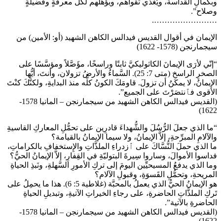
وبكمالِ القداسة، ويُغذِّي تقواهم، ويؤهِّلُهم لكلِّ معرفةٍ وفضيلةٍ
وصلاح”.
…………………….
الإيمان في أقوال القديس فيدالس الكاهن الشهيد (أو: الأمين) من
سيجمارنجن (1578- 1622)
“إنّي لأرَى الإيمانَ الكاثوليكيَّ ثابتًا وراسخًا، مؤَصَّلاً ومؤسَّسًا على
الصخرِ الراسخِ (متى 7: 25). السَّماءُ والأرضُ تزولان، وأنتَ، أيُّها
الإيمانُ، لا يمكنُ أن تزولَ. قاومَكَ الكونُ كلُّه منذ البدايةِ، ولكنَّكَ كنْتَ
الأقوى فٱنتصَرْتَ على الجميع”.
(القديس فيدالس الكاهن الشهيد من سيجمارنجن – المانيا 1578-
1622)
“ما الذي جعلَ الرُّسُلَ والشُّهداءَ قادرِين على تحمُّلِ المعاركِ القاسيةِ
والآلامِ المبرِّحةِ، إلاَّ الإيمانُ، ولا سيما الإيمانُ بالقيامة؟
ما الذي حملَ النُّسَّاكَ على ٱزدراءِ الملذَّاتِ والإِستخفافِ بالكراماتِ،
فداسوا الأموالَ، وساروا سِيرةَ البتوليّةِ في القِفارِ، إلاَّ الإيمانُ الحيُّ؟
وما الذي يدفعُ المسيحيِّين اليومَ إلى تركِ الأمورِ السَّهلةِ، ونَبذِ الحياةِ
المريحةِ، وتحمُّلِ القَسوَةِ، وقبولِ الآلام؟
هو الإيمانُ الحيُّ الذي يعملُ بالمحبَّة (غلاطية 5: 6). هذا ما يحمِلُ على
تَركِ الملذَّاتِ الحاضرةِ، على رجاءِ الخيراتِ الآتيةِ، وتبديلِ الحياةِ
الحاضرةِ بالآتية”.
(القديس فيدالس الكاهن الشهيد من سيجمارنجن – المانيا 1578-
1622)