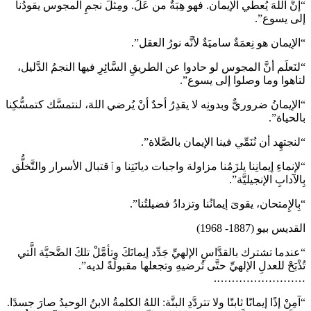
“إنَّ اللهَ يُعطي الإيمان. فهو هِبَةٌ من عَلُ. ومِثلَ نجمِ المجوس يقودُنا
إلى يسوع”.
“الإيمان هو نِعمَةٌ ساميَةٌ لأنَّه نورُ العقل”.
“لنَعلَم أنَّ المجوس لو حادوا عن الطريقِ السَّائِرِ فيها النجمُ الدَّليل،
لتاهوا وما وصلوا إلى يسوع”.
“الإيمانُ ضروريٌّ وبدونِه لا يقدِرُ أحدٌ أنْ يُرضي اللهَ، لنتمسَّك كتمسُّكِنا
بالحياة”.
“لنجتهِد أن نُنَمِّي فينا الإيمان بالصَّلاة”.
“لإنماءِ إيمانِنا يلزَمُنا مزاولة واجبات ديانَتِنا وٱقتبال الأسرار والتَّخلُّق
بِالآدابِ الإنجيليَّة”.
“بِالإِمتحان، يقوىَ إيمانُنا وتزدادُ فضيلتُنا”.
القديس بيو (1887- 1968)
“عندما تشترك بالقدَّاسِ الإلهيِّ جَدِّد إيمانَكَ وتأمَّلْ تلكَ الضَّحيَّة الَّتي
تُذْبَحْ للعدلِ الإلهيِّ حتَّى تُرضيهِ وتجعلها مقبولَةً لديه”.
…………………….
“آمِنْ إذًا إيمانًا ثابتًا ولا تتردَّدِ البتَّة: اللهُ الكلمةُ الابنُ الوحيدُ صارَ جسدًا.