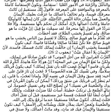
والتأمُّلَ والرَّغبَةَ في الأُمورِ العُليَا ٱستقامةٌ. وتكونُ الإِستقامةُ كاملةً
بالمعرفةِ وبالموافقةِ على المعرفة. فأقولُ إنّكَ مستقيمٌ إن كانَتْ
معرفتُك قويمةً، ولم تخالِفْ بأعمالِك ما عرَفْتَ بعلمِك. الإيمانُ
والعملُ هما يبيِّنان حالةَ النَّفسِ الدَّاخِلِيَّةِ. فإن كانَ إيمانُها كاثوليكيًّا
جامعًا وكانَتْ أعمالُها بارَّةً، أمكنَكَ أن تحكمَ بأنَّها مستقيمةٌ. وإلاّ فلا
تتردَّدْ في القولِ إنّها منحرفةٌ. لقد سمِعْتَ ما قِيلَ: إنْ قرَّبْتَ ما هو
صالحٌ، ولم تَقسِمْ بِحَسَبِ الصَّلاحِ، فقد أخطأْتَ.
قد تُقَدِّمُ ما هو قويمٌ صالح، ولكنّكَ لا تَقسِمُ بينَ الناسِ بِحَسَبِ ما هو
قويمٌ صالحٌ. فلا تكُنْ مُقَدِّمًا صالِحًا وقَسَّامًا فاسِدًا. كيف تكونُ
القِسمةُ بِحَسَبِ الإيمان؟ إن خالَفْتَ إيمانَك كانَتْ قسمتُكَ فاسدة، لأنّ
“الإيمانَ بِلا أعمَالٍ مَيْتٌ” (يعقوب 2: 26).
أتُقَرِّبُ القرابينَ للهِ من أجلِ الموتى؟ قد تكونُ صادقًا في إيمانِك،
ولكنْ ما نَفعُ الإيمانِ من غيرِ المحبّة؟ إنْ هو إلاَّ جثّةٌ هامِدَةٌ. أتُكْرِمُ اللهَ
بقُربانٍ فاسدٍ؟ أتهدِّئُ غضبَ الله بأن تقتلَ إيمانَك؟ كيف يكونُ قُربانُك
سلاميًّا، وفي نَفْسِك كلُّ هذه الخُصومةُ؟ لا عَجَبَ إن ثارَ قاينُ على
أخيه: فقد سبقَ وقتلَ الإيمانَ في نفسِه أوَّلاً. ولماذا تَعجَبُ، يا قاين، إن
لم يَنظُرْ إلى قربانِكَ مَن سَبَقَ ورذلَكَ؟ أيمكنُ أن يكونَ القُربانُ في
يدِك والضَّغينةُ في نفسِك؟ لن تُصالحَ اللهَ وفي نفسِك خُصومةٌ. لن
تنالَ الصَّفحَ بل ترتكبُ خطيئةً. أسأْتَ لمَّا ضرَبْتَ فقتَلْتَ، ولكنَّك
أسأْتَ أيضًا لمَّا قسَمْتَ قِسمةً غيرَ مستقيمةٍ. قبلَ أن تقتلَ أخاك
قتَلْتَ إيمانَك. أتكونُ صالحًا مستقيمًا عندما تَرفَعُ يدَيْك إلى الله،
والضَّغينةُ وبُغضُ أخيك يملآن قلبَك ويشُدّانه إلى الأسفل؟ كيف تكونُ
مستقيمًا والإيمانُ فيك قد ماتَ، وقد ماتَتْ أعمالُك، ولا صدقَ في