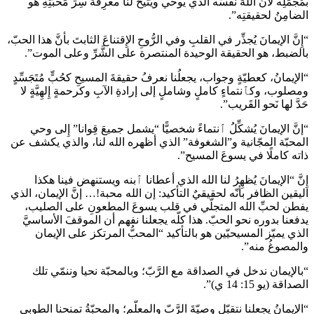
بمُجمَلِه لأنَّ اللهَ نفسَه الذي يوحي ويُتيحُ لنا معرِفَةَ سِرِّ مَحبَّتِهِ هو
الضامِنُ لحقيقتِه”.
“إِنَّ الإيمانَ يُجذِّر في القلبِ وفي الرُّوحِ الإِقتناعَ الثابتَ بأنَّ هذا الحبّ،
بالضبط، هو الحقيقة الوحيدة المنتصرة على الشَّرِّ وعلى الموت”.
“الإيمانُ، كعطيّةٍ وجواب، يجعلُنا نعرفُ حقيقةَ المسيحِ كحُبٍّ مُتَجَسِّدٍ
ومصلوب، وكٱنتماءٍ كاملٍ وشاملٍ إلى إرادةِ الآبِ وكرحمةٍ إِلهِيَّةٍ لا
حَدَّ لها نَحو القَريب”.
“إنَّ الإيمانَ يُشكِّلُ ٱنتماءً شخصيًّا “يشمل جميعَ قِوانا” إِلى وحي
المحبّة المجّانية و”الشغوفة” الذي أظهره الله لنا، والذي يكشف عن
ذاته كاملًا في يسوعَ المسيح”.
إِنَّ “الإيمانَ يُظهِرُ لنا الله الذي أعطانا ٱبنه ويستنهض فينا هكذا
اليقين الظافر بأنّه لحقيقيٌ التأكيد: إن الله محبة!… إنَّ الإيمان، الذي
يفطن لحبِّ الله المتجلّي في قلب يسوعَ المطعونِ على الصليب،
يدفعنا بدوره نحو الحبّ. هذا كلّه يجعلنا نفهم أن الموقفَ الأساسيَّ
الذي يميّز المسيحيّين هو بالتأكيد “المحبُّ المرتكز على الإيمان
والمصوغُ منه”.
“بالإيمان ندخل في الصداقة مع الرَّبّ؛ وبالمحبّة نحيا وننمّي تلك
الصداقة (يو 15: 14 ي)”.
“الإيمانُ يجعلنا نتقبّل وصيّةَ الرَّبّ والمعلّم؛ والمحبّةُ تمنحنا الطوبى