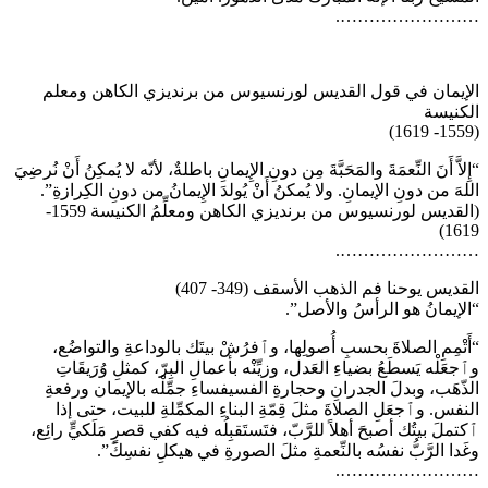
…………………….
الإيمان في قول القديس لورنسيوس من برنديزي الكاهن ومعلم
الكنيسة
(1559- 1619)
“إِلاَّ أَنَ النِّعمَةَ والمَحَبَّةَ مِن دونِ الإِيمانِ باطلةٌ، لأنّه لا يُمكِنُ أَنْ نُرضِيَ
اللهَ من دونِ الإيمانِ. ولا يُمكنُ أَنْ يُولدَ الإِيمانُ من دونِ الكِرازةِ”.
(القديس لورنسيوس من برنديزي الكاهن ومعلِّمُ الكنيسة 1559-
1619)
…………………….
القديس يوحنا فم الذهب الأسقف (349- 407)
“الإيمانُ هو الرأسُ والأصل”.
“أَتْمِمِ الصلاةَ بحسبِ أُصولِها، وٱفرُشْ بيتَك بالوداعةِ والتواضُع،
وٱجعَلْه يَسطَعُ بضياءِ العَدل، وزيِّنْه بأعمالِ البِرّ، كمثلِ وُرَيقَاتِ
الذّهَب، وبدلَ الجدرانِ وحجارةِ الفسيفساءِ جمِّلْه بالإيمان ورفعةِ
النفس. وٱجعَلِ الصلاةَ مثلَ قِمّةِ البناءِ المكمِّلةِ للبيت، حتى إذا
ٱكتملَ بيتُك أصبحَ أهلاً للرَّبّ، فتَستَقبِلُه فيه كفي قصرٍ مَلَكيٍّ رائِع،
وغَدا الرَّبُّ نفسُه بالنِّعمةِ مثلَ الصورةِ في هيكلِ نفسِكَ”.
…………………….