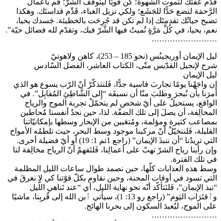
قَدِّم عفّتَك لتموت الشَّهوة؛ كُن قويًّا ليتوقّف الشَّرّ؛ قُم بأعمال
الرَّحمَة لتضع حَدًّا للجَشَع؛ ولكي تزيل الغباء، قَدِّم قداستَك. وهكذا
تصبح حياتُك تقدمتَك إذا لم تكن قد جُرِحَت بالخطيئة. جَسدك يحيا،
نعم، يحيا، في كُلِّ مَرَّةٍ تُميتُ فيها الشَّرّ فيك، وتقدّم لله فضائل حيّة”.
…………………….
ليل الإيمان أوريجينُس (نحو 185 – 253)، كاهن ولاهوتيّ
شرح لإنجيل القدّيس متّى، الكتاب العاشر، الفصل السّادس
ليل الإيمان
إن واجَهْنا يومًا تجاربَ قاسية جدًّا، فَلنتذكّرْ أنّ الرّب يسوع هو الذي
أمرَنا بأن نُبحرَ وطلبَ منّا أن نسبقَه “إِلى الشَّاطِئِ المُقابِل”. في
الواقع، يستحيلُ على أيّ شخص لم يتحمّلْ تجربة الموج والرياح
المخالِفة، أن يصلَ إلى تلك الضفّة. لذا، حين نجدُ أنفسنا مُحاطين
بمصاعب كثيرة ومؤلمة، ومُتعَبين من الإبحار وسطها بإمكانيّاتنا
القليلة، فَلنتخيّلْ أنّ مركبنا موجود وسط البحر، حيث تلطمُه الأمواج
التي تريدُنا “أن ننبذَ الإيمان” (راجع 1تم 1: 19) أو أيّ فضيلة أخرى.
وإن رأينا رياح الشرّ تهبّ على أعمالِنا، فَلنَفهمْ أنّ الرياح مخالِفة لنا
في تلك الفترة.
وسط هذه العذابات كلّها، حين نصمد طوال ساعات الليل المظلمة
التي تسود في أوقات المحنة، وحين نقاوم بكلّ قوّتنا كي لا نغرقَ في
“نبذ الإيمان”، فَلنَتأكّد أنّه نحو نهاية الليل، أي “عند تَناهي اللَّيل
وٱقتَرَاب اليَوم” (راجع رو 13: 1)، سيأتي ٱبن الله إلى قُربِنا، ماشيًا
على الموج، ليُعيدَ السكون إلى بحرنا الهائج.
…………………….