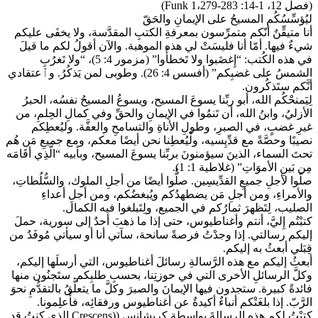
(فصل 12، 1-14: Funk 1،279-283)
ليُؤسِّسُكُم المسيحُ على الإيمانِ والحَقّ
أنا متيقِّنٌ أنّكم متمرِّسون بمعرفةِ الكتبِ المقدَّسة، ولا يخفَى عليكم
شيءٌ فيها. أمّا أنا فليسَتْ لي هذه الموهبة. والآن أقولُ لكم ما قيلَ
في هذه الكُتب: “إِغضَبوا ولا تَخطأُوا” (مزمور 4: 5)، “ولا تَغرُبِ
الشمسُ على غضبِكم” (أفسس 4: 26). وطوبى لمن يَذكُرُ. وٱعتقادي
أنَّكم ستَذكُرون.
لِيَمنحْكُم الله، أبو ربِّنا يسوعَ المسيح، ويسوعُ المسيحُ نفسُه، الحبرُ
الأزليُ، وابنُ الله، أن تَنمُوا في الإيمانِ والحقِّ وفي كمالِ الحِلمِ، من
غيرِ غضبٍ، في الصبرِ، وطولِ الأناةِ والتسامحِ والعفَّة. وليُعطِكم
نصيبًا وحصَّةً مع قدِّيِسيه، ولْيُعطِنا نحن أيضًا معكم، ومع جميعِ مَن هُم
تحتَ السماء، الذينَ سيؤمنونَ بربِّنا يسوعَ المسيح، وبأبيه “الَّذِي أقَامَه
مِن بَينِ الأموَاتِ” (غلاطية 1: 1).
صلّوا لأجلِ جميعِ القدِّيسِين. صلُّوا أيضًا من أجلِ الملوك، والسُّلُطاتِ،
والأمراءِ، ومن أجلِ مَن يضطهدُكم ويُبغضُكم، ومن أجلِ أعداءِ
الصليب، لِتَظهرَ ثمارُكم في الجميع، ولِتَبلغوا فيه الكمال.
كتبْتُم إِليَّ، أنتم وأغناطيوس، حتى إذا ما ذهبَ أحدٌ إلى سورية، حملَ
إليكم رسالتي. إذا وجدْتُ فرصةً سانحة، سآتي أنا أو سيأتي مُوفَدٌ من
قِبَلي أبعثُ به إليكم.
أبعثُ إليكم مع هذه الرَّسالةِ رسائلَ أغناطيوس، التي أرسلَها إليكم،
وكلَّ الرسائلِ الأخرى التي في حوزتِنا، بحسبِ طلبِكم. ستَجنُون منها
فائدةً كبيرة. ستجدون فيها الإيمانَ والصبرَ وكلَّ ما يتعلَّقُ بالتقدُّمِ نحوَ
الرَّبّ. إذا بلغَتْكم أنباءٌ أكيدةٌ عن أغناطيوس ورفقائِه، فأَعلِمونا.
كتبْتُ لكم هذه الرسالةَ بواسطةِ كريشانس ((Crescens الذي كنتُ قد