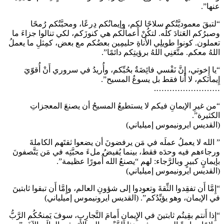
عنها”.
“لتبقَ معموديَّتُكم سلاحًا لكم، وإيمانُكم دِرعًا، ومحبَّتُكم رُمحًا
وصبرُكم العَتادَ كلَّه. لتكُنْ أَعمالُكم هي كنوزَكم، لكي تنالوا جزاءَ ما
تعملون. كونوا طويلِي الأَناةِ حليمِين بعضُكم مع بعض، كمِثلِ ما يعملُ
اللهُ معكم. متَّعَنِي اللهُ برؤيتِكم دائمًا”.
“يا إِخوتي، إِنَّ نَفْسي فائِضَةٌ بحُبِّكم، وأُريدُ في سروري أَنْ أُقوّيَ
إِيمانَكم، لا أَنا فقط بل يسوعُ المسيح”.
…………………….
“من غيرِ الإيمانِ فيكم لا يستطيعُ المسيحُ أن يصنعَ المعجزاتِ
الكثيرة”.
(القديس ايرونيموس إميلياني)
” الله لا يعملُ عملَه في مَن يرفضونَ أن يضعوا ثقتَهم الكاملةَ
ورجاءهم فيه وحدَه فقط، بينما يُفيضُ ملءَ محبَّتِه في مَن يَتَّصفونَ
بإيمانٍ كبيرٍ وبالرَّجاء: لهم “يصنعُ الله أُمورًا عظيمة”.
(القديس ايرونيموس إميلياني)
“إِمَّا أَن تفقِدوا الثِّقةَ وتعودوا إلى شؤونِ العالم، وإِمَّا أَن تبقوا ثابتينَ
في الإيمان، وهو يؤيِّدُكم”. (القديس ايرونيموس إميلياني)
“إِذا أَنتم بقِيتُم ثابتينَ في الإِيمانِ أَمامَ التَّجارِب، سوفَ يَمنحُكُم الرَّبُّ