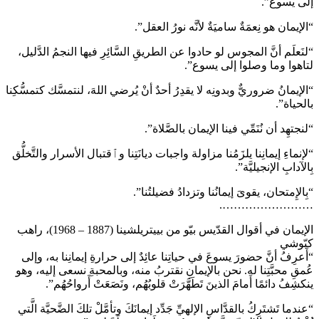
إلى يسوع”.
“الإيمان هو نِعمَةٌ ساميَةٌ لأنَّه نورُ العقل”.
“لنَعلَم أنَّ المجوس لو حادوا عن الطريقِ السَّائِرِ فيها النجمُ الدَّليل،
لتاهوا وما وصلوا إلى يسوع”.
“الإيمانُ ضروريٌّ وبدونِه لا يقدِرُ أحدٌ أنْ يُرضي اللهَ، لنتمسَّك كتمسُّكِنا
بالحياة”.
“لنجتهِد أن نُنَمِّي فينا الإيمان بالصَّلاة”.
“لإنماءِ إيمانِنا يلزَمُنا مزاولة واجبات ديانَتِنا وٱقتبال الأسرار والتَّخلُّق
بِالآدابِ الإنجيليَّة”.
“بِالإِمتحان، يقوىَ إيمانُنا وتزدادُ فضيلتُنا”.
…………………….
الإيمان في أقوال القدّيس بيّو من بييتريلشينا (1887 – 1968)، راهب
كبّوشي
“أَعرِفُ أنَّ حضورَ يسوعَ في حياتِنا عائِدٌ إلى حرارةِ إيمانِنا به، وإلى
عُمقِ محبَّتِنا له. نحن بالإيمانِ نقتربُ منه، وبالمحبةِ نسعى إليه، وهو
ينكشِفُ دائمًا أَمامَ الذينَ تَطَهَّرَتْ قلوبُهُم، ونَصَعَتْ أَرواحُهُم”.
“عندما تَشتَرِكُ بالقدَّاسِ الإلهيِّ جَدِّد إيمانَكَ وتأمَّلْ تلكَ الضَّحيَّة الَّتي