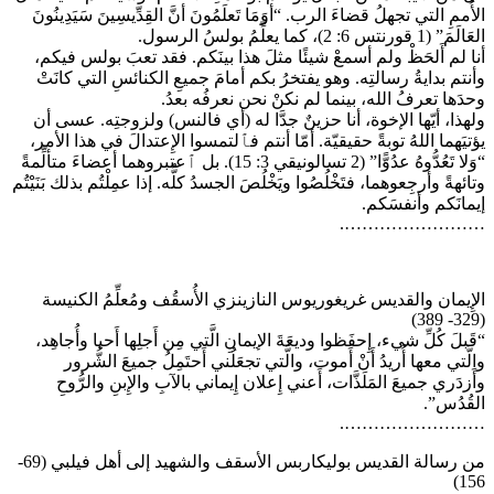
الأُممِ التي تجهلُ قضاءَ الرب. “أوَمَا تَعلَمُونَ أنَّ القِدِّيسِينَ سَيَدِينُونَ
العَالَمَ” (1 قورنتس 6: 2)، كما يعلِّمُ بولسُ الرسول.
أنا لم أَلحَظْ ولم أسمعْ شيئًا مثلَ هذا بينَكم. فقد تعبَ بولس فيكم،
وأنتم بدايةُ رسالتِه. وهو يفتخرُ بكم أمامَ جميعِ الكنائسِ التي كانَتْ
وحدَها تعرفُ الله، بينما لم نكنْ نحن نعرفُه بعدُ.
ولهذا، أيّها الإخوة، أنا حزينٌ جدَّا له (أي فالنس) ولزوجتِه. عسى أن
يؤتيَهما اللهُ توبةً حقيقيّة. أمّا أنتم فٱلتمسوا الإِعتدالَ في هذا الأمر،
“وَلا تَعُدُّوهُ عدُوًّا” (2 تسالونيقي 3: 15). بل ٱعتبروهما أعضاءَ متألِّمةً
وتائهةً وأرجِعوهما، فتَخْلُصُوا ويَخْلُصَ الجسدُ كلُّه. إذا عمِلْتُم بذلك بَنَيْتُم
إيمانَكم وأنفسَكم.
…………………….
الإِيمان والقديس غريغوريوس النازينزي الأُسقُف ومُعلِّمُ الكنيسة
(329- 389)
“قَبلَ كُلِّ شيء، إِحفَظوا وديعَةَ الإيمانِ الَّتي مِن أَجلِها أَحيا وأُجاهِد،
والَّتي معها أُريدُ أَنْ أَموت، والَّتي تجعَلُني أَحتَمِلُ جميعَ الشُّرور
وأَزدَري جميعَ المَلَذَّات، أَعني إِعلان إِيماني بالآبِ والإِبنِ والرُّوحِ
القُدُس”.
…………………….
من رسالة القديس بوليكاربس الأسقف والشهيد إلى أهل فيلبي (69-
156)