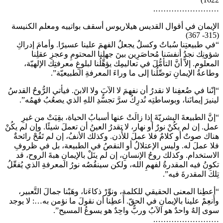
…………………….
الإيمان في أقوال القديس هيلاريوس أسقف بواتييه ومعلم الكنيسة
(315- 367)
“في طبيعتِنا سُباتٌ وكسلٌ يجعلُ الفهمَ علينا عسيرًا. وأمامَ إدراكِ
شؤونِك نجدُ أنفسَنا مُحاصَرِين بينَ جهلِنا المحتومِ وعجزِ عقلِنا
المعلوم. إلاَّ أنَّ التأمُّلَ في تعاليمِك يؤهِّلُنا لبلوغِ معرفتِك الإلهيّة،
وطاعةُ الإيمانِ توصِّلُنا إلى ما وراءَ المعرفةِ الطبيعيّة”.
“إنّنا في ضُعفِنا لا نقدرُ أن نفهمَ لا الآبَ ولا الابنَ. فيأتي الرُّوحُ القدسُ
لينيرَ إيمانَنا، وبوساطتِه نُدرِكُ سرَّ تجسُّدِ اللهِ الذي يصعُبُ فهمُه”.
“إنَّ الطبيعةَ البشريّةَ إذا زالَتْ عنها أسبابُ الحياة، بقِيَتْ من غيرِ
عمل. إن لم يكُنْ نورٌ أو نهار، لا تقدرُ العينُ أن تعملَ شيئًا. وإن لم يكُنْ
هناك صوتٌ أو كلامٌ فلا عملَ للأُذن. وكذلك الأنفُ، إن لم تَفُحْ رائحةٌ
فلا عملَ له. وليس الإعتلالُ أو النقصُ في الطبيعة، بل في ظروفِ
الاستخدام. وكذلك روحُ الإنسانِ، إن لم ينَلْ بالإيمانِ هبةَ الروح، قد
تكونُ فيه المقدرةُ لفهمِ الله، ولكن سينقُصُه نورُ المعرفةِ الذي يُفعِّلُ
تِلكَ المقدرةَ فيه”.
“أعطِنا المعنى الحقيقي للكلمة، ونوِّرْ ذكاءَنا، وهَبْنا جمالَ التَّعبير،
وأَنعِمْ علينا بالإيمانِ في الحقّ. أَعطِنا أن نقولَ ما نؤمن به…: لا يوجد
سوى إلهٌ واحدٌ هو الآبُ وربٌّ واحِدٌ هو يسوعُ المسيح”.
…………………….