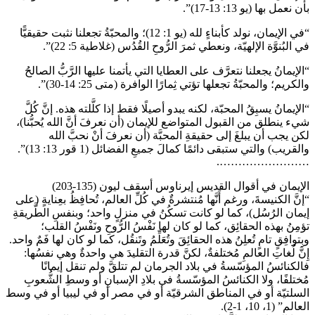
بأن نعمل بها (يو 13: 13-17)”.
“في الإيمان، نولد كأبناءٍ لله (يو 1: 12)؛ والمحبّةُ تجعلنا نثبت حقيقيًّا
في البُنوَّة الإلهيّة، ونعطي ثمرَ الرُّوحِ القُدُس (غلاطية 5: 22)”.
“الإيمانُ يجعلنا نتعرَّف على العطايا التي يأتمنا عليها الرَّبُّ الصالحُ
والكريم؛ والمحبّةُ تجعلها تؤتي ثِمارًا الوافرة (متى 25: 14-30)”.
“الإيمانُ يسبِقُ المحبّة، لكنه يبدو أصيلًا فقط إذا كلَّلته هذه. إنَّ كُلَّ
شيء ينطلق من القبول المتواضع للإيمان (أن نعرفَ أنَّ الله يُحبُّنا)،
لكن يجب أن يبلغَ إلى حقيقةِ المحبَّة (أن نعرفَ أنْ نحبَّ الله
والقريب) والتي ستبقى دائمًا كمالَ جميعِ الفضائل (1 قور 13: 13)”.
…………………….
الإيمان في أقوال القديس إيرناوس أسقف ليون (135-203)
“إنَّ الكنيسةَ، ورغم أَنَّها مُنتشرةٌ في كُلِّ العالم، تُحافِظُ بعِنايةٍ (على
إيمان الرُسُل)، كما لو كانت تسكُنُ في منزلٍ واحد؛ وبنفسِ الطَّريقةِ
تؤمِنُ بهذه الحقائِق، كما لو كان لها نَفْسُ الرُّوحِ ونَفْسُ القلب؛
وبِتوافِقٍ تامٍ تُعلِنُ هذه الحقائِقَ وتُعَلِّمُ وتَنقُل، كما لو كان لها فَمٌ واحد.
إِنَّ لُغاتِ العالمِ مُختلفةٌ، لكنَّ قدرة التقليدَ هي واحدةٌ وهي نفسُها:
فالكنائسُ المؤسّسةُ في بلاد الجرمان لم تتلقَّ ولم تنقل إيمانًا
مُختلفًا، ولا الكنائسُ المؤسّسةُ في بلادِ الإسبانِ أو وسطِ الشُّعوبِ
السلتيّة أو في المناطق الشرقيّة أو في مصر أو في ليبيا أو في وسط
العالم” (1، 10، 1-2).