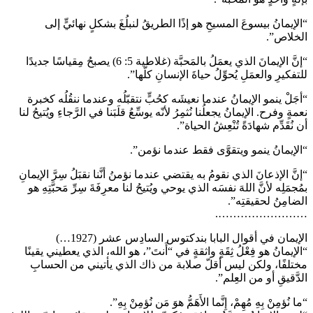
“الإيمانُ بيسوعَ المسيحِ هو إذًا الطريقُ لنبلُغَ بشكلٍ نهائيٍّ إلى
الخلاص”.
“إنَّ الإيمانَ الذي يعمَلُ بالمَحبَّة (غلاطية 5: 6) يصبحُ مِقياسًا جديدًا
للتفكيرِ والعمَلِ يُحوِّلُ حياةَ الإنسانِ كلّها”.
“أجَلْ ينمو الإيمانُ عندما نعيشَه كحُبٍّ نتقبّلُه وعندما ننقُلُه كخبرة
نعمةٍ وفرح. الإيمانُ يجعلُنا نُثمِرُ لأنّه يوسِّعُ قلَبَنا في الرَّجاءِ ويُتيحُ لنا
أن نُقَدِّم شهادَةً تُنْعِشُ الحياة”.
“الإيمانُ ينمو ويتقوَّى فقط عندما نؤمن”.
“إنَّ الإذعانَ الذي نقومُ به يقتضي عندما نؤمنُ أنَّنا نقبَلُ سِرَّ الإيمانِ
بمُجمَلِه لأنَّ اللهَ نفسَه الذي يوحي ويُتيحُ لنا معرِفَةَ سِرِّ مَحبَّتِهِ هو
الضامِنُ لحقيقتِه”.
…………………….
الإيمان في أقوال البابا بندكتوس السادِس عشر (1927…)
“الإيمانُ هو فِعْلُ ثِقَةٍ واثقةٍ في “أَنتَ”، هو الله، الذي يعطيني يقينًا
مختلفًا، ولكن ليس أقلّ صلابة من ذاك الذي يأتيني من الحسابِ
الدَّقيقِ أو من العِلم”.
“ما نُؤمِنْ بِهِ مُهِمْ، إِنَّما الأَهَمُّ هوَ مَن نُؤمِنْ بِهِ”.