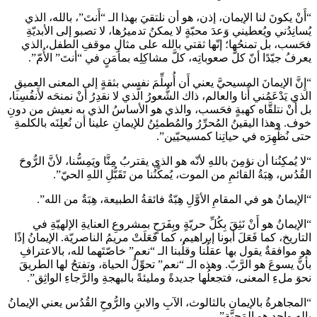
“أَنْ يكونَ لنا الإيمان، إذن، هو أن نلتقيَ بهذا الـ “أَنتَ”، بالله، الذي
يُسانِدُني ويُعطيني وَعدَ محبّةٍ لا يمكنُ تدميرُها، لا تصبو إلى الأبديّةِ
فحَسب، بل تمنحُها؛ إنّها ثقتي بالله على مثالِ موقفِ الطفل، الذي
يعرفُ جيّدًا أنّ كلَّ صعوباتِه، كلَّ مشاكِلِه بمأمَنٍ في “أنتَ” الأُمّ”.
“إِنَّ الإيمانَ المسيحيَّ يعني أَن أُسلِّمَ نفسي بثقةٍ إلى المعنى العميقِ
الذي يَدْعَمُني أَنا والعالم، ذاك الشُّعورُ الَّذي لا نقدِرُ أَنْ نمنحَه لأَنفُسِنا،
بل أَنْ نتلقَّاه كهبةٍ فحَسب، والذي هو الأساسُ الذي به نعيش من دونِ
خوف. وهذا اليقينُ المُحرِّرُ والمُطمئِنُ للإيمانِ علينا أن نُعلِنَه بالكلمةِ
حتى نُظْهِرَه في حياتِنا كمسيحيّين”.
“لا يُمكِنُنا أن نؤمِنَ باللهِ لأنّه هو الذي يقتربُ مِنَّا ويَمِسُّنا، لأنَّ الرُّوحَ
القُدُس، هِبَةُ القائمِ من الموت، يُمكِّنُنا من تَقَبُّلِ اللهِ الحيّ”.
“الإيمانُ هو في المقامِ الأوَّلِ هِبّةٌ فائقةُ الطبيعة، هِبَةٌ من الله”.
“الإيمانُ هو أَنْ نَثِقَ بِكُلِّ حريّةٍ وبِفَرَحٍ بمشروعِ العنايةِ الإلهيّةِ في
التاريخ، كما فَعَلَ أبونا إبراهيم، كما فَعَلَتْ مريمُ الناصريّة. الإيمانُ إذًا
هو موافقةٌ يقول بها عقلُنا وقلُبنا الـ “نعم” خاصّتَهما لله، بالاعترافِ
بأنَّ يسوعَ هو الرَّبّ. وهذه الـ “نعم” تحوِّلُ الحياة، وتفتحُ لها الطريقَ
نحوَ ملءِ المعنى، فتجعلُها جديدةً ومليئةً بالبهجةِ والرَّجاءِ الواثِق”.
“المجاهرةُ بالإيمانِ بالثالوث، الآبِ والابنِ والرُّوحِ القُدُس يعني الإيمانُ
بإلهٍ واحدٍ هو المَحبَّة”.