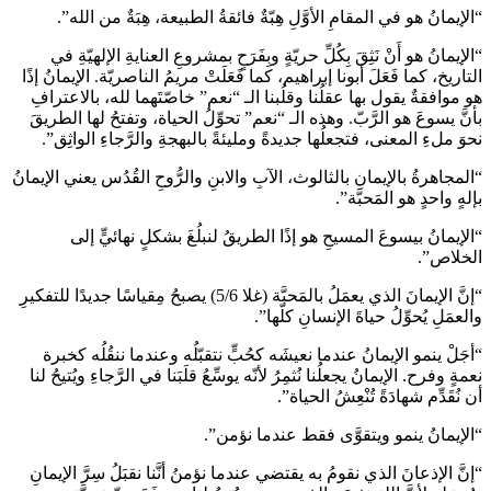
“الإيمانُ هو في المقامِ الأوَّلِ هِبّةٌ فائقةُ الطبيعة، هِبَةٌ من الله”.
“الإيمانُ هو أَنْ نَثِقَ بِكُلِّ حريّةٍ وبِفَرَحٍ بمشروعِ العنايةِ الإلهيّةِ في
التاريخ، كما فَعَلَ أبونا إبراهيم، كما فَعَلَتْ مريمُ الناصريّة. الإيمانُ إذًا
هو موافقةٌ يقول بها عقلُنا وقلُبنا الـ “نعم” خاصّتَهما لله، بالاعترافِ
بأنَّ يسوعَ هو الرَّبّ. وهذه الـ “نعم” تحوِّلُ الحياة، وتفتحُ لها الطريقَ
نحوَ ملءِ المعنى، فتجعلُها جديدةً ومليئةً بالبهجةِ والرَّجاءِ الواثِق”.
“المجاهرةُ بالإيمانِ بالثالوث، الآبِ والابنِ والرُّوحِ القُدُس يعني الإيمانُ
بإلهٍ واحدٍ هو المَحبَّة”.
“الإيمانُ بيسوعَ المسيحِ هو إذًا الطريقُ لنبلُغَ بشكلٍ نهائيٍّ إلى
الخلاص”.
“إنَّ الإيمانَ الذي يعمَلُ بالمَحبَّة (غلا 5/6) يصبحُ مِقياسًا جديدًا للتفكيرِ
والعمَلِ يُحوِّلُ حياةَ الإنسانِ كلّها”.
“أجَلْ ينمو الإيمانُ عندما نعيشَه كحُبٍّ نتقبّلُه وعندما ننقُلُه كخبرة
نعمةٍ وفرح. الإيمانُ يجعلُنا نُثمِرُ لأنّه يوسِّعُ قلَبَنا في الرَّجاءِ ويُتيحُ لنا
أن نُقَدِّم شهادَةً تُنْعِشُ الحياة”.
“الإيمانُ ينمو ويتقوَّى فقط عندما نؤمن”.
“إنَّ الإذعانَ الذي نقومُ به يقتضي عندما نؤمنُ أنَّنا نقبَلُ سِرَّ الإيمانِ