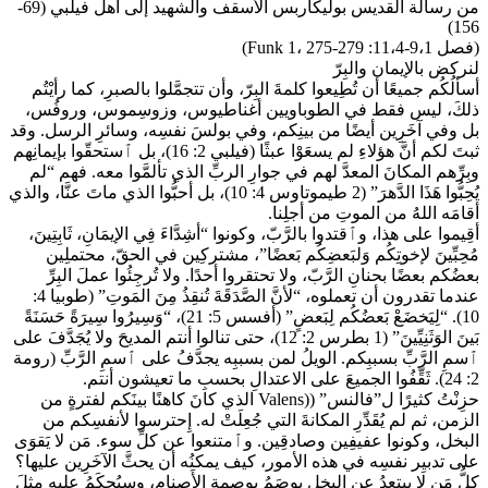
من رسالة القديس بوليكاربس الأسقف والشهيد إلى أهل فيلبي (69-
156)
(فصل 9،1-11،4: Funk 1، 275-279)
لنركض بالإيمان والبِرّ
أسألُكُم جميعًا أن تُطِيعوا كلمةَ البِرّ، وأن تتجمَّلوا بالصبرِ، كما رأيْتُم
ذلكَ، ليس فقط في الطوباويين أغناطيوس، وزوسِموس، وروفُس،
بل وفي آخَرِين أيضًا من بينِكم، وفي بولسَ نفسِه، وسائرِ الرسل. وقد
ثبتَ لكم أنَّ هؤلاءِ لم يسعَوْا عبثًا (فيلبي 2: 16)، بل ٱستحقّوا بإيمانِهم
وبِرِّهم المكانَ المعدَّ لهم في جوارِ الربِّ الذي تألمَّوا معه. فهم “لم
يُحِبُّوا هَذَا الدَّهرَ” (2 طيموتاوس 4: 10)، بل أحبُّوا الذي ماتَ عنَّا، والذي
أقامَه اللهُ من الموتِ من أجلِنا.
أقِيموا على هذا، وٱقتدوا بالرَّبّ، وكونوا “أشِدَّاءَ فِي الإيمَانِ، ثَابِتِينَ،
مُحِبِّينَ لإخوتِكُم وَلبَعضِكُم بَعضًا”، مشتركِين في الحقّ، محتملِين
بعضُكم بعضًا بحنانِ الرَّبّ، ولا تحتقروا أحدًا. ولا تُرجِئُوا عملَ البِرِّ
عندما تقدرون أن تعملوه، “لأنَّ الصَّدَقَةَ تُنقِذُ مِنَ المَوتِ” (طوبيا 4:
10). “لِيَخضَعْ بَعضُكُم لِبَعضٍ” (أفسس 5: 21)، “وَسِيرُوا سِيرَةً حَسَنَةً
بَينَ الوَثَنِيِّينَ” (1 بطرس 2: 12)، حتى تنالوا أنتم المديحَ ولا يُجَدَّفَ على
ٱسمِ الرَّبِّ بسببِكم. الويلُ لمن بسببِه يجدَّفُ على ٱسمِ الرَّبِّ (رومة
2: 24). ثَقِّفُوا الجميعَ على الاعتدالِ بحسبِ ما تعيشون أنتم.
حزِنْتُ كثيرًا ل”فالنس” ((Valens الذي كانَ كاهنًا بينَكم لفترةٍ من
الزمن، ثم لم يُقَدِّرِ المكانةَ التي جُعِلَتْ له. إِحترسوا لأنفسِكم من
البخل، وكونوا عفيفِين وصادقِين. وٱمتنعوا عن كلِّ سوء. مَن لا يَقوَى
على تدبيِر نفسِه في هذه الأمور، كيف يمكنُه أن يحثَّ الآخَرِين عليها؟
كلُّ مَن لا يبتعدُ عن البخل يوصَمُ بوصمةِ الأَصنام، وسيُحكَمُ عليه مثلَ