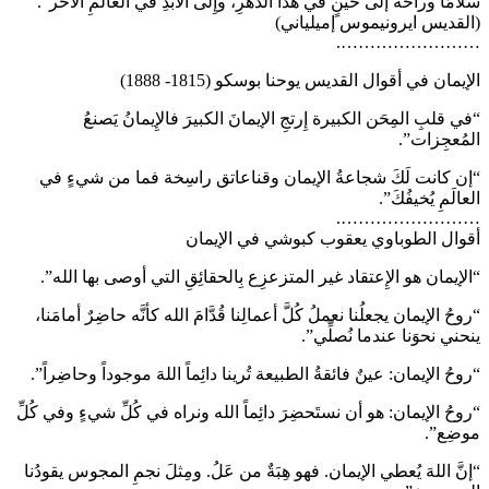
سلامًا وراحةً إلى حينٍ في هذا الدَّهْرِ، وإِلى الأَبَدِ في العالَمِ الآخَر”.
(القديس ايرونيموس إميلياني)
…………………….
الإيمان في أقوال القديس يوحنا بوسكو (1815- 1888)
“في قلبِ المِحَن الكبيرة إِرتجِ الإيمانَ الكبيرَ فالإِيمانُ يَصنعُ
المُعجِزات”.
“إن كانت لَكَ شجاعةُ الإيمان وقناعاتق راسِخة فما من شيءٍ في
العالَمِ يُخيفُكَ”.
…………………….
أقوال الطوباوي يعقوب كبوشي في الإيمان
“الإيمان هو الإِعتقاد غير المتزعزِع بِالحقائِقِ التي أوصى بها الله”.
“روحُ الإيمان يجعلُنا نعملُ كُلَّ أعمالِنا قُدَّامَ الله كأنَّه حاضِرٌ أمامَنا،
ينحني نحوَنا عندما نُصلِّي”.
“روحُ الإيمان: عينٌ فائقةُ الطبيعة تُرينا دائِماً اللهَ موجوداً وحاضِراً”.
“روحُ الإيمان: هو أن نستَحضِرَ دائِماً الله ونراه في كُلِّ شيءٍ وفي كُلِّ
موضِع”.
“إنَّ اللهَ يُعطي الإيمان. فهو هِبَةٌ من عَلُ. ومِثلَ نجمِ المجوس يقودُنا