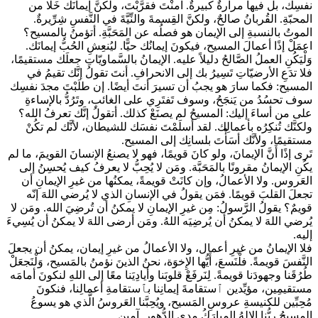
نفسِك، بل فيها مرارةٌ كبيرةٌ. آمنْتَ فقرَّبْتَ، ولكنَّ إيمانَك خَلا من
المحبّةِ. القُربانُ صالحٌ، ولكنَّ القِسمةَ والنِّيَّةَ في النَّفسِ شِرِّيرةٌ.
الموتُ بالنسبةِ إلى الإيمان هو فصلُه عن المَحَبَّةِ. أتؤمنُ بالمسيح؟
اعمَلْ إذًا أعمالَ المسيح، فيكونَ إيمانُك حيًّا. ليُنعِشِ الحُبُّ إيمانَك.
وَلْيَكُنِ العملُ الصَّالحُ دليلاً عليه. الإيمانُ بالسَّماويّاتِ جعلَك مستقيمًا،
فلا تدَعِ الأرضيّاتِ تَسِيرُ بك إلى الانحرافِ. أنتَ تقولُ إنَّك تقيمُ في
المسيح: فكما سارَ هو يجبُ أن تسيرَ أنتَ أيضًا. إن طلَبْتَ مجدَ نفسِك
سوف تحسُدُ من يَنجَحُ، وسوف تَفتَرِي على الغائبِ، وتَرُدُّ بالإساءةِ
على من أساءَ إليك: المسيحُ لم يصنَعْ كذلك. أتقولُ إنَّك تعرفُ الله؟
ولكنَّك تُنكِرُه بأعمالِك. لقد أسلَمْتَ نفسَك للشيطان، لأنَّك لم تكُنْ
مستقيمًا، ولأنَّك أسَأْتَ بلسانِك إلى المسيح.
تَرى إذًا أَنَّ الإيمانَ، ولو كانَ قويمًا، فهو لا يصنعُ الإنسانَ القويمَ، ما لم
يكُنِ الإيمانُ مقرونًا بالمَحَبَّة. ومَن لا يُحِبُّ لا يعرفُ كيف يُحسِنُ إلى
العَروس. ولا الأعمالُ، وإن كانَتْ قويمةً، يمكنُها من غيرِ الإيمانِ أن
تجعلَ القلبَ قويمًا. فمَن يقولُ في الإنسانِ الذي لا يُرضي اللهَ إنّه
قويمٌ؟ يقولُ الرَّسولُ: مِن غيرِ الإيمانِ لا يمكنُ أن تُرضِيَ الله. ومَن لا
يُرضي اللهَ لا يمكنُ أن يُرضِيَه اللهُ. ومَن أرضى اللهَ لا يمكنُ أن يُسِيءَ
إليه.
فلا الإيمانُ من غيرِ أعمال، ولا الأعمالُ من غيرِ إيمان، يمكنُ أن يجعلَ
النَّفسَ قويمةً. فلْنَسعَ، أَيُّها الإِخوَة، نحنُ الذينَ نؤمنُ بالمَسيح، وَلْنَجعَلْ
طُرُقَنا وجهودَنا قويمةً. لِنَرفَعْ قلوبَنا وأيادِيَنا معًا إلى اللهِ لنكونَ أمامَه
مستقيمِين، مؤيِّدين ٱستقامةَ إيمانِنا بٱستقامةِ أعمالِنا، فنكونَ
مُحِبِّين للكنيسةِ عروسِ المَسيح، ويُحِبَّنا العَروسُ الَّذي هو يسوعُ
المسيحُ ربُّنا الإلهُ المبارَكُ مدى الدُّهور. آمين.