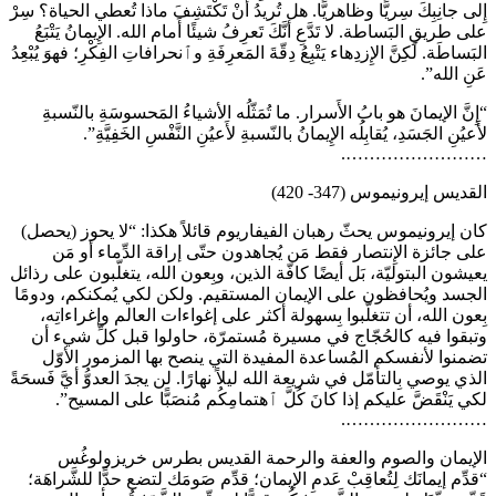
إِلى جانِبِكَ سِريًّا وظاهريًّا. هل تُريدُ أَنْ تَكْتَشِفَ ماذا تُعطي الحياة؟ سِرْ
على طريقِ البَساطة. لا تَدَّعِ أنَّكَ تَعرِفُ شيئًا أَمام الله. الإِيمانُ يَتْبَعُ
البَساطَة. لَكِنَّ الإِزدِهاء يَتْبِعُ دِقّةَ المَعرِفَةِ وٱنحرافاتِ الفِكْرِ؛ فهوَ يُبْعِدُ
عَنِ الله”.
“إِنَّ الإيمانَ هو بابُ الأَسرار. ما تُمَثّلُه الأشياءُ المَحسوسَةِ بالنّسبةِ
لأَعيُنِ الجَسَدِ، يُقابِلُه الإِيمانُ بالنّسبةِ لأَعيُنِ النَّفْسِ الخَفِيَّةِ”.
…………………….
القديس إيرونيموس (347- 420)
كان إيرونيموس يحثّ رهبان الفيفاريوم قائلاً هكذا: “لا يحوز (يحصل)
على جائزة الإِنتصار فقط مَن يُجاهدون حتّى إراقة الدِّماء أو مَن
يعيشون البتوليّة، بَل أيضًا كافّة الذين، وبِعون الله، يتغلّبون على رذائل
الجسد ويُحافظون على الإيمان المستقيم. ولكن لكي يُمكنكم، ودومًا
بِعون الله، أن تتغلّبوا بِسهولة أكثر على إغواءات العالم وإغراءاتِه،
وتبقوا فيه كالحُجّاج في مسيرة مُستمرّة، حاولوا قبل كلِّ شيء أن
تضمنوا لأنفسكم المُساعدة المفيدة التي ينصح بها المزمور الأوّل
الذي يوصي بِالتأمّل في شريعة الله ليلاً نهارًا. لن يجدَ العدوُّ أيَّ فَسحَةً
لكي يَنْقَضَّ عليكم إذا كانَ كُلَّ ٱهتمامِكُم مُنصَبًّا على المسيح”.
…………………….
الإيمان والصوم والعفة والرحمة القديس بطرس خريزولوغُس
“قدِّم إيمانَك لِتُعاقِبْ عَدمِ الإيمان؛ قدِّم صَومَك لتضع حدًّا للشَّراهَة؛