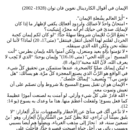
الإيمان في أقوال الكاردينال نغوين فان توان (1928- 2002)
• “أَنِرْ العالم بِشُعلةِ الإيمان”.
• امتحانٌ واحدٌ لأعمالِك ولردودِ أفعالِك يكفي لإظهار ما إذا كان
لإيمانِك صدىً في حياتِك أم أنه مجرَّد إيتيكيت؟
• يَضَعُ الرَّبّ للإيمانِ شروطًا سهلةً جدًّا: “لو كان لكم إيمان كحبة
الخردل لقلتم لهذا الجبل انتقل فينتقل” (متى17، 20) لماذا؟ لأننا لن
ننقله نحن ولكن الله الذي سينقله.
• لا تؤمنوا بإلهٍ بعيد ومنعزل، ولكن آمنوا بالله بإيمان بطرس: “أنت
المسيح ٱبن الله الحي” (متى 16،16)” وإيمان يوحنا: “الذي لا يُحِب لا
يعرف الله، لأنَّ اللهَ محبة”(1يو4، 8).
• ليكن إيمانك صلبًا كالصخرة، عندها ستتمكن من تحقيقِ كلَّ شيء.
في الواقع هو الرَّبُّ الذي يصنع المعجزة كلَّ مرَّة. هو يسألك: “هل
تؤمن بي؟” ويُضيف: “إيمانُكَ خلّصك”.
• الإيمان هو أن تقبل يسوع المسيح بلا شروط وأن تصمّم على أن
تعيش وتموت معه.
• الله قادرٌ على كلِّ شيء وأزلي. لو آمنت به لصنعت أمورًا عظيمةً
كما فعل يسوع؛ ولفعلت أعظمَ منها. هذا ما وعدك به يسوع (يو 14:
12).
• لا تدَّعي أنَّك في منأىً عن الأخطار والصعوبات. تذكّر ألِعازار: “لا
يليق بسِنِّنا أن نُراءي، لئلا يظُنَّ كثيرٌ من الشُّبَّان أنَّ ألِعازار، وهو ٱبنُ
تسعينَ سنة، قد ٱنحازَ إلى مذهب الغرباء، ويضِلُّوا هم أيضا بسببي
وبسبب ريائي من أجلِ حياةٍ أصبحت قصيرة جدًّا، فأجلُبَ على