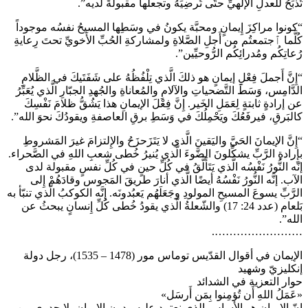
تُذْبَحُ للعدلِ الإلهيِّ حتَّى تُرضِيَهُ وتجعلَها مقبولَةً لديه”.
“كونوا مراكِزَ إِيمانٍ ومحبَّة يكونُ في وسَطِها المسيحُ نفسُه موجوداً
كُلَّما ٱجتمعتُم من أَجلِ الصَّلاةِ ولمشاركةِ الحُبِّ الأَخويِّ تحتَ رِعايةِ
رُعاتِكُم ومُدرائِكُم الرُّوحيِّين”.
“إِنَّ أَجملَ فِعْلِ إيمانٍ هو ذلكَ الَّذي تِلْفُظُهُ على شَفَتَيكَ في الظَّلامِ
الدَّامِس، وَسَطَ التَّضحياتِ والآلامِ والمُعاناةِ والجُهدِ الجبّارِ الَّذي يُعَبِّرُ
عن إرادةٍ ثابتةٍ لِعَمَلِ الخَير. إِنَّ فِعْلَ الإيمانِ هذا يَشُقُّ ظلامَ نَفْسِكَ
كالبَرقِ، فيرفَعُكَ ويَحْمِلُكَ في وَسَطِ برقِ العاصفةِ ويقودُكَ نحوَ الله”.
“إِنَّ الإيمانَ الحَيَّ واليَقينَ الَّذي لا يَتَزَحزَحُ والإِلتزامَ غيرَ المَشروطِ
بإِرادةِ الرَّبِّ يشكِّلونَ الضَّوءَ الَّذي يُنيرُ خُطى شعبِ اللهِ في الصَّحراء.
إنّه النُّورُ نَفْسُه الَّذي يَتَأَلَّقُ في كُلِّ حينٍ في كُلِّ نفسٍ مقبولة لدى
الآب. إنَّه النُّورُ نَفْسُهُ أيضًا الَّذي أنارَ طريقَ المَجوس وقادَهُمْ إِلى
الرَّبِّ يسوعَ المسيحِ المولودِ وجَعَلَهُم يَعبُدونَه. إِنَّه الكوكبُ الَّذي تنبّأ به
بَلعام (عدد 24: 17) والشّعلةُ الَّذي يقودُ خُطى كُلِّ إِنسانٍ يبحثُ عن
الله”.
…………………….
الإيمان في أقوال القدّيس توماس مور (1478 – 1535)، رجل دولة
إنكليزيّ وشهيد
حوار التعزية في الشدائد
«عَمَلُ اللهِ أَن تُؤمِنوا بِمَن أَرسَل»
إنّ الإيمان هو الأساس الذي نعتمد عليه. بدون الإيمان، لا جدوى من