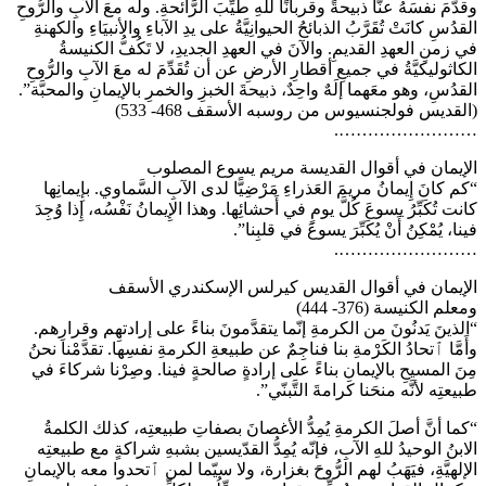
وقدَّمَ نفسَهُ عنَّا ذبيحةً وقربانًا للهِ طيِّبَ الرَّائحةِ. وله معَ الآبِ والرُّوحِ
القدُسِ كانَتْ تُقَرَّبُ الذبائحُ الحيوانِيَّةُ على يدِ الآباءِ والأنبيَاءِ والكهنةِ
في زمنِ العهدِ القديمِ. والآنَ في العهدِ الجديدِ، لا تَكُفُّ الكنيسةُ
الكاثوليكيَّةُ في جميعِ أقطارِ الأرضِ عن أن تُقَدِّمَ له معَ الآبِ والرُّوحِ
القدُسِ، وهو معَهما إلَهٌ واحِدٌ، ذبيحةَ الخبزِ والخمرِ بالإيمانِ والمحبَّة”.
(القديس فولجنسيوس من روسبه الأسقف 468- 533)
…………………….
الإيمان في أقوال القديسة مريم يسوع المصلوب
“كم كانَ إِيمانُ مريمَ العَذراءِ مَرْضِيًّا لدى الآبِ السَّماوي. بإِيمانِها
كانت تُكَبِّرُ يسوعَ كُلَّ يومٍ في أَحشائِها. وهذا الإِيمانُ نَفْسُه، إِذا وُجِدَ
فينا، يُمْكِنُ أَنْ يُكَبِّرَ يسوعَ في قلبِنا”.
…………………….
الإيمان في أقوال القديس كيرلس الإسكندري الأسقف
ومعلم الكنيسة (376- 444)
“الذينَ يَدنُونَ من الكرمةِ إنّما يتقدَّمونَ بناءً على إرادتهِم وقرارِهم.
وأَمَّا ٱتحادُ الكَرْمةِ بنا فناجِمٌ عن طبيعةِ الكرمةِ نفسِها. تقدَّمْنا نحنُ
مِنَ المسيحِ بالإيمانِ بناءً على إرادةٍ صالحةٍ فينا. وصِرْنا شركاءَ في
طبيعتِه لأنَّه منحَنا كرامةَ التَّبنّي”.
“كما أنَّ أصلَ الكرمةِ يُمِدُّ الأغصانَ بصفاتِ طبيعتِه، كذلك الكلمةُ
الابنُ الوحيدُ للهِ الآبِ، فإنّه يُمِدُّ القدّيسين بشبهِ شراكةٍ مع طبيعتِه
الإلهيَّةِ، فيَهَبُ لهم الرُّوحَ بغزارة، ولا سيّما لمن ٱتحدوا معه بالإيمانِ