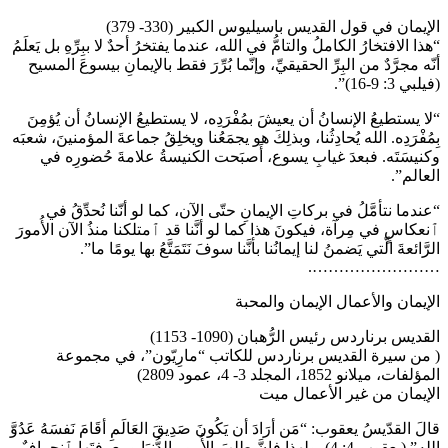
الإيمان في قول القديس باسيليوس الكبير (330- 379)
“هذا الافتخارُ الكاملُ والتامُّ في الله، عندما يفتخرُ أحدٌ لا ببِرِّهِ بل يَعلَمُ
أنّه مجرَّدٌ من البِرِّ الحقيقيِّ، وإنّما بُرِّرَ فقط بالإيمانِ بيسوعَ المسيح
(فيلبي 3: 9-16)”.
“لا يستطيعُ الإنسانُ أن يعيشَ بمُفْرَدِه، لا يستطيعُ الإنسانُ أن يُؤمِنَ
بِمُفْرَدِه. الله يُحادِثُنا، وبذلِكَ هو يجمَعُنا ويخلِقُ جماعةَ المؤمنينَ، شعبَه
وكنيسَتَه. فبعدَ غيابِ يسوع، أَصبَحت الكنيسةُ علامةَ حُضورِه في
العالم”.
“عندما نتأمَّلُ في بركاتِ الإيمانِ حتّى الآن، كما لو أنّنا نُحدِّقُ في
ٱنعكاسٍ في مِرآة، فيكونَ هذا كما لو أنَّنا قد ٱمتلكنا منذُ الآن الأُمورَ
الرَّائعةَ الّتي يَضمنُ لنا إيمانُنا بأنَّنا سوفَ نَتَمَتَّعُ بها يومًا ما”.
…………………….
الإيمان والأعمال الإيمان والمحبة
القديس برناردس رئيس الرُّهبان (1090- 1153)
( من سيرة القديس برناردس للكاتب “مارِيّون”، في مجموعة
المؤلفات، ميلانو 1852، المجلد 3- 4، عمود 2809)
الإيمان من غير الأعمال ميت
قالَ القدّيسُ يعقوب: “مَن أرَادَ أن يَكُونَ صَدِيقَ العَالَمِ أقَامَ نَفسَهُ عَدُوَّ
اللهِ” (يعقوب 4: 4). ولهذا فإنَّ طلبَ الأُمورِ الدُّنيَا ومعرفتَها ٱنحرافٌ،