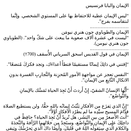
الإيمان والبابا فرنسيس
“ليس الإيمان عطية للاحتفاظ بها على المستوي الشخصي. وإنَّما
لنتقاسمه بفرح”.
…………………….
الإيمان والطوباوي جون هنري نيومَن
“ليست في عشرة ألاف صعوبة ما يبعث على شكّ واحد”. (الطوباوي
جون هنري نيومن).
…………………….
الإيمان في قول القديس اسحق السرياني الأُسقف (700†)
“إقتني في ذاتِكَ إيمانًا مستقيمًا فتطأَ أعداءَك، وتجد فكرَكَ مُتضعًا”.
“النفس تعجز عن مواجهةِ الأمورِ المُحزِنة والتَّجارِبِ العَسرة بدونِ
الاتكالِ النَّابِعِ من الإيمان”.
“أَيُّها الإنسانُ الشقيّ، إِنْ أَردتَ أَنْ تَجِدَ الحياة تَمَسَّك بالإيمانِ
والتَّواضُع”.
“إِنَّ الذي يَفزَع من الأفكارِ يَثْبُتُ إِيمانُه باللهِ حقًّا، ولن يستطيع الصلاة
قدَّامَ المسيح سيِّدِه ما لم يطرُد الأفكارَ أوَّلاً”.
“أَنتَ الأَصغرُ مِن بينِ البَشَر، هل تُريدُ أَنْ تَجِدَ الحياة؟ حافِظْ في
داخِلِكَ على الإِيمانِ والتَّواضُع، وستَجِدُ من خلالهما الرَّأفةَ والنَّجدَةَ
والكلامَ الَّذي سيَقولُه اللهُ في قَلبِكَ، وأَيضًا ذاكَ الَّذي يَحرُسُكَ ويَبقى