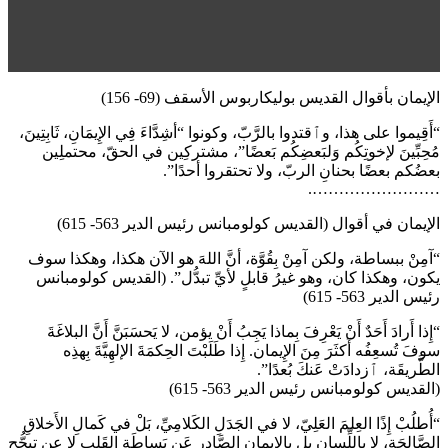
الإيمان بأقوال القديس بوليكاربوس الأسقف (69- 156)
“أَقِيموا على هذا، وٱقتدوا بالرَّبّ، وكونوا “أشِدَّاءَ فِي الإِيمَانِ، ثَابِتِينَ،
مُحِبِّينَ لإخوتِكُم وَلبَعضِكُم بَعضًا”، مشتركِين في الحقّ، محتملِين
بعضُكم بعضًا بحنانِ الربّ، ولا تحتقروا أحدًا”.
…………………….
الإيمان في أقوال (القديس كولومبانس رئيس الدير 563- 615)
“آمِنْ ببساطة، ولكن آمِنْ بِقُوَّة، أنَّ اللهَ هو الآن هكذا، وهكذا سوف
يكون، وهكذا كان، وهو غيرُ قابلٍ لأيِّ تبدُّل”. (القديس كولومبانس
رئيس الدير 563- 615)
“إِذا أَرادَ أَحَدٌ أَنْ يَعْرِفَ بِماذا يَجِبُ أَنْ يؤمن، لا يَحسَبَنَّ أَنَّ البلاغَةَ
سوفَ تُسعِفُه أَكثَرَ مِنَ الإِيمان. إِذا طَلَبْتَ الحِكمَةَ الإلهِيَّةَ بِهذِه
الطَّريقَة، ٱزدادَتْ عَنكَ بُعدًا”.
(القديس كولومبانس رئيس الدير 563- 615)
“أُطلُبْ إِذًا العِلمَ العَلِيّ، لا في الجَدَلِ الكَلامِيِّ، بَلْ في كَمالِ الأَخلاقِ
الصَّالِحَة، لا باللِّسانِ بل بالإيمانِ الصَّادِرِ عَن بَساطَةِ القَلبِ لا عن تبجُّحِ