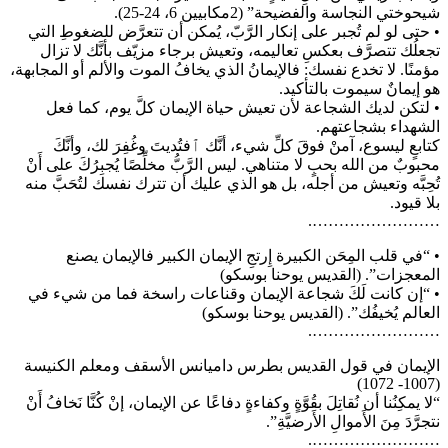
شيحوختي النجاسة والفضيحة” (2مكابيين 6، 24-25).
• حتى لو لم تُجبر على إنكار الرَّبّ، يُمكن أن تتعرَّض للضغوطِ التي
تجعلُك تتصرَّف بعكسِ تعاليمه، وتعيش برجاء مزيّف بأنَّك لا تزال
مؤمنًا. لا تخدع نفسك: فالإيمانُ الذي يخافُ الموت والألم أو المجابهة،
هو إيمانٌ سيموت بالتأكيد.
• لتكن لديك الشجاعة لأن تعيش حياة الإيمان كلَّ يوم، كما فعل
الشهداء بشجاعتهم.
كتابعٍ ليسوع، آمنْ فوقَ كلِّ شيء، أنَّك ٱفتُديتَ وغُفِرَ لك، وأنَّكَ
محبوبٌ من الله بحبٍ لا متناهي. ليس الرَّبُّ مخلِّصًا يُجبِرُكَ على أَنْ
تُحِبَّه وتعيش من أجله، بل هو الذي عليك أن تترك نفسك لتُحَبَّ منه
بلا قيود.
…………………….
• “في قلب المِحَن الكبيرة إِرتجِ الإيمان الكبير فالإيمان يصنع
المعجزات”. (القديس يوحنا بوسكو)
• “إن كانت لَكَ شجاعة الإيمان وقناعات راسخة فما من شيء في
العالم يُخيفُك”. (القديس يوحنا بوسكو)
…………………….
الإيمان في قول القديس بطرس داميانس الأسقف ومعلم الكنيسة
(1007- 1072)
“لا يمكِنُنا أن نُقاتِلَ بقُوَّةٍ وكفاءةٍ دفاعًا عن الإيمان، إنْ كُنَّا نَخافُ أَنْ
نتجرَّدَ مِنَ الأَموالِ الأَرضيَّةِ”.
…………………….