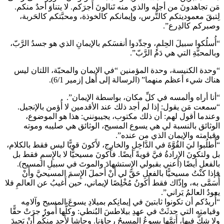
مَن تجاهدونَ من أجلِه والذي منه تَنالونَ أَجرَكم. لا يتناوَ أحدٌ منكم.
لِتبقَ معموديتكم كالتُّرس، وإيمانكم كالخوذة، ومحبَّتكم كالحَربة،
وصبركم كالدِرع”.
“أُسلُكوا سبيلَ الحِلمِ، وجدِّدوا أنفسَكم بالإيمانِ الذي هو جسدُ الرَّبّ،
وبالمحبَّةِ التي هي دَمُ الرَّبّ”.
“وحدة الكنيسة، وحدة المؤمنين “في الإيمان والمحبّة، اللتان ليس
هناك شيء أعظم منهما” (الرسالة إلى أهل إزمير 6/1).
“أنا أراه وألمسه في كلِّ مكان، بواسطة الإيمان”.
“سمعت مَن يقول: إذا لم أجد ذلك عند الأقدمين لا أُؤمن بالإنجيل.
وعندما أقول لهم: أن ذلك مكتوب، يجيبونني: هذا هو الموضوع،
الوثائق بالنسبة لي هي يسوع المسيح، الوثائق هي صليبه وموته
وقيامته والإيمان الذي من عنده”.
“أُطلُبوا ليَ القُوَّةَ في الدَّاخِلِ والخارِج، لأَكونَ قويًّا ليس فقط بالكلام،
بل ولتكونَ الإرادةُ فيَّ قويةً أيضًا. فأَكونَ مسيحيًّا لا بالإِسمِ فقط بل
بالفعلِ أيضًا (أعني بقبولي الإِستشهادَ والموتَ في سبيلِ المسيح).
فإذا كنْتُ مسيحيًّا بالفعلِ حَقَّ لي أَنْ أَحملَ الإِسمَ المسيحيَّ وأَنْ
أُسَمَّى به، وإذّاك فقط أَكونُ مُخْلِصًا لإيماني، حين أَغيبُ عن العالمِ فلا
يعودُ العالمُ يَراني”.
“أُريدُكم أن تكونوا ثابتينَ في إيمانِكم بميلادِ يسوعَ المسيح وآلامِه
وقيامتِه التي حدثَتْ في عهدِ بيلاطسَ البُنطي: وكلُّها أُمورٌ جرَتْ حقًّا
ولا شكَّ فيها، أَتمَّها يسوعُ المسيحُ رجاؤنا. وحاشا لأَحدٍ مِنكُم أَنْ يَحِيدَ