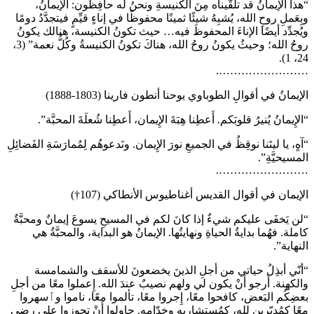
“هذا الإيمانُ قد تلقَّيناه مِنَ الكنيسةِ ونحنُ له حافِظون: الإيمانُ،
وبِعَملِ روحِ الله، يُشبِهُ شيئًا ثمينًا محفوظًا في إناءٍ قيِّمٍ فيتجدَّدُ دومًا
ويُجدِّد أيضًا الإناءَ المحفوظَ فيه… حيث تكونُ الكنيسة، هنالك يكونُ
روحُ الله؛ وحيثُ يكونُ روحُ الله، هناكَ تكونُ الكنيسةُ وكُلُّ نعمة” (3،
24، 1).
…………………….
الإيمانُ في أقوالِ الطوباوي يوحنا أنطون فارينا (1803-1888)
“الإِيمانُ يُنيرُ قلوبَكم. أَعطِنا هِبَةَ الإِيمان، أَعطِنا شُعلَةَ المحبَّة”.
“آهٍ، يا ليتَنا نوقِظُ في الجميعِ نورَ الإِيمان. ونَدعوهُم لِمُمارَسَةِ الفَضائِلِ
المسيحيَّةِ”.
…………………….
الإيمان في أقوال القديس أغناطيوس الأنطاكي (107†)
“لن يَخفَى عليكم شيءٌ إذا كانَ لكم في المسيحِ يسوعَ إيمانٌ ومحبَّةٌ
كاملة. فهُما بدايةُ الحياةِ ونهايتُها. الإيمانُ هو البداية، والمحبَّةُ هي
النهاية”.
“أنّي أبذِلُ حياتي من أجلِ الذينَ يخضعونَ للأسقف والشمامسة
والكهنة. أَرجو أَنْ يكون لي ولهم نصيبٌ عندَ الله. إِعملوا معًا من أجلِ
بعضِكُم البَعض، كافحوا معًا، إِجروا معًا، تألموا معًا، ناموا وٱسهروا
معًا كمُدبّرين لله، كمُستشاريه وخدّامه. حاولوا أَنْ تحوزوا على رضى