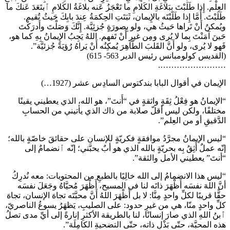
العِلْم. إِذا طَلَبْتَ بِبَلاغَةِ الكَلامِ ما تَعْجَزُ عَنه بلاغَةُ الكَلامِ ٱبتَعَدَ عَنكَ ما
طَلَبْتَ. أَمَّا إِذا طَلَبْتَه بالإِيمان، ثَبَتَتِ الحِكمَةُ عِندَ بابِكَ حَيثُ تُقيم.
ويُمكنُ أَنْ تَراها حَيثُ هي، ولو بِصورَةٍ جُزئِيَّة. إِنَّكَ وَصَلْتَ وأَدرَكْتَ
حَينَ آمَنْتَ بِما لا يُرى ومِن غيرِ أَنْ تَفهم. اللهُ يَجِبُ الإِيمانُ بِهِ كما هو،
فَهو لا يُرى، ولو أَنَّ القَلبَ الطَّاهِرَ يُمكِنُه أَنْ يَراهُ رُؤيَةً جُزئيَّة”.
(القديس كولومبانس رئيس الدير 563- 615)
…………………….
الإيمان في أقوال البابا بندكتوس السادِس عشر (1927…)
“الإيمانُ هو فِعْلُ ثِقَةٍ واثقةٍ في “أَنتَ”، هو الله، الذي يعطيني يقينًا
مختلفًا، ولكن ليس أقلّ صلابة من ذاك الذي يأتيني من الحسابِ
الدَّقيقِ أو من العِلم”.
“ليس الإيمانُ مجرَّدُ موافقةٍ فكريّةٍ للإنسانِ على حقائقَ خاصّةٍ بالله؛
إنّه عملٌ أَثِقُ بِه بحريّةٍ بالله الذي هو أبٌ يحبّني؛ إنّه ٱنضمامٌ إلى
“أنتَ” يعطيني الأمل والثقة”.
“ليس هذا الانضمامُ إلى الله خالِيًا بالطبعِ من المحتويات: معه نُدرِكُ
أنَّ اللهَ نفسَه أَظْهَرَ ذاتَه لنا في المسيح، أَظْهَرَ مُحيَّاهُ وجَعَلَ نفسَه
حقًّا قريبًا لكلِّ واحدٍ مِنَّا: لا بل أَظْهَرَ اللهُ أَنَّ محبَّتَه تجاهَ الإنسان، تجاهَ
كلِّ واحدٍ منّا، هي من غيرِ حدود: على الصليبِ، يَظهَرُ يسوعُ الناصريّ،
ٱبنُ اللهِ الذي صارَ إنسانًا، لنا بالطريقة الأكثرِ إنارةً إلى أيِّ مدى تصلُ
هذه المحبَّة، حتّى بَذْلِ ذاته، حتّى التضحيةِ الكامِلَة”.