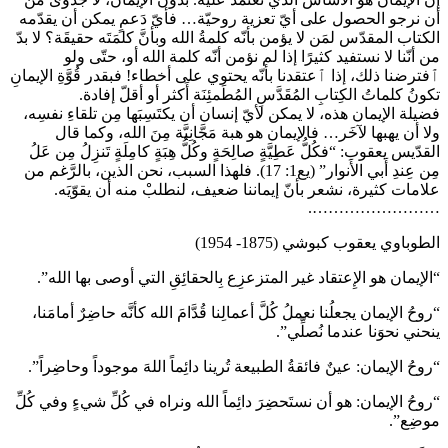
أن نرجو الحصول على أيّ تعزية روحيّة… فأيّ دَعمٍ يمكن أن يقدّمه
الكتاب المقدّس لمَن لا يؤمن بأنّه كلمةُ الله وبأنَّ كلمَتَه حقيقَة؟ لا بدّ
من أنّنا لا نستفيد كثيرًا إذا لم نؤمن أنّه كلمة الله أو، حتّى ولو
ٱفترضنا ذلك، إذا ٱعتقدنا بأنّه يحتوي على أخطاء! فبقدر قُوَّةِ الإيمانِ
تكونُ كلماتُ الكِتابِ المُقَدَّسِ المُطَمئِنَة أَكثر أو أقلّ إفادة.
فضيلة الإيمان هذه، لا يمكن لأيّ إنسان أن يكتَسِبَها مِن تلقاءِ نفسِه،
ولا أن يهبها لآخَر… فالإيمان هو هبة مَجَّانِيَّة مِنَ الله، وكما قال
القدّيس يعقوب: “فكُلُّ عَطِيَّةٍ صالِحَةٍ وكُلُّ هِبَةٍ كامِلَةٍ تَنزِلُ مِن عَلُ
مِن عِندِ أَبي الأَنوار” (يع1: 17). فلهذا السبب، نحن الذين، بالرَّغم من
علامات كثيرة، نشعر بأنّ إيماننا ضعيف، لنطلبْ منه أن يقوّيَه.
…………………….
الطوباوي يعقوب كبوشي (1875- 1954)
“الإيمان هو الإِعتقاد غير المتزعزِع بِالحقائِقِ التي أوصى بها الله”.
“روحُ الإيمان يجعلُنا نعملُ كُلَّ أعمالِنا قُدَّامَ الله كأنَّه حاضِرٌ أمامَنا،
ينحني نحوَنا عندما نُصلِّي”.
“روحُ الإيمان: عينٌ فائقةُ الطبيعة تُرينا دائِماً اللهَ موجوداً وحاضِراً”.
“روحُ الإيمان: هو أن نستَحضِرَ دائِماً الله ونراه في كُلِّ شيءٍ وفي كُلِّ
موضِع”.