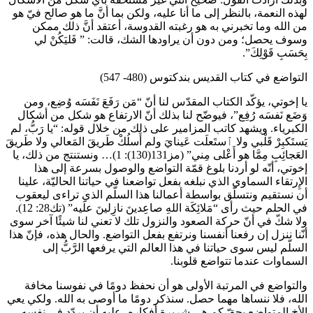
لهذه النعمة، بالنظر إلى ما أنا عليه، ولكن بما أنَّ ما هو صالح فيّ هو
من الله وما تخبرني به هو رغبته القدوسة، أعتقد أنَّ ذلك ممكن
وسوف يحصل؛ ومن دون أن يراودها الشك، قالت: ” فَليَكُنْ لي
بِحَسَبِ قَوْلِكَ”.
التواضع في كتاب القديس بندكتوس (480- 547)
يا إخوتي، يؤكّد الكتاب المقدّس لنا أنّ “مَن رَفَعَ نَفَسَه وُضِع، ومن
وَضَع نَفسَه رُفِع”، فيوضّح لنا بذلك أنّ الارتفاع هو شكل من أشكال
الكبرياء. ويشهد كاتب المزامير على ذلك من خلال قوله: “يا رَبُّ، لم
يَستَكبِرْ قَلْبي ولا ٱستَعلَت عَينايَ ولم أَسلُكْ طَريقَ المَعالي ولا طَريقَ
العَجائِبِ مِمَّا هو أَعْلى مِني” (مز131(130): 1)… ونستنتج من ذلك، يا
إخوتي، أنّه لو أردنا بلوغ قمّة التواضع والوصول بسرعة إلى هذا
الإِرتقاء السماوي الذي نبلغه بفعل تواضعنا في حياتنا الحاليّة، علينا
أن نستقيم ونتسلّق بواسطة أعمالنا هذا السلّم الذي تراءى ليعقوب
في الحلم حيث رأى “مَلائِكَة اللهِ صاعِدينَ نازِلينَ علَيه” (تك28: 12).
ولا شكّ في أنّ حركة الصعود والنزول تلك لا تعني لنا شيئًا آخر سوى
أنّنا ننزل إن رفعنا أنفسنا ونرتفع بفعل التواضع. والحال هذه، فإنّ هذا
السلّم ليس سوى حياتنا في هذا العالم التي يرفعها الرَّبُّ إلى
السماوات عندما تتواضع قلوبنا.
والتواضع في المرتبة الأولى هو أن نحفظ دومًا في نفوسنا مخافة
الله، فلا ننساها مهما حصل. سنذكر دومًا ما أوصى به الله. ولكي يعي
الأخ المتواضع بحقّ كم هي شريرة أفكاره، عليه أن يردّد في نفسه