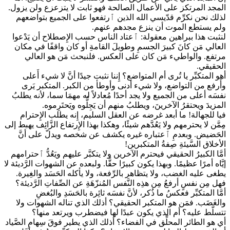
المجد المرتكز على الأعمال الصالحة فهو ثابت لا يتزعزع ولن يزول.
لذلك نحن نكرِّم قدّيسي الله الذين ٱرتفعوا على الجميع بتواضعهم
ولم يستطع الموت أن ينزع مجدهم عنهم.
لنثبت هذا ببراهين معقولة: ٱعتاد الناس حسب الإِصطلاح أن يَدْعوا
العالي مَن كانَ كبيرَ الجسمِ وطويلَ القامةِ أو كان واقفًا في مكان
مرتفع. والواطيء مَن كان على العكس. فلنبحث مَن هو العالي
الحقيقي.
أهو المتكبِّر يا تُرى أم المتواضع؟ إِننا نثبت جيدًا أنَّ لا شيء أَعلى
وأَرفع من التواضع، ولا شيء أدنى وأوطأ من الكبر. المتكبر يَرى
نفسَه أعلى من الجميع ولا يجد أحدًا مُعادلاً له مهمَا سما، لأنه يطلبُ
المزيدَ ويحتقرُ الآخرينَ، ويطلبُ منهم أن يَجِلُّوه ويَحتَرِموه.
فيا للجهالة! ما أبعد غرضه عن العقل السليم، إِنه يطلب الإِحترام
مِمَّن لا يحترمهم ولا يَعُدَّهم شيئًا، وهكذا بهذا الإِرتفاع الزَّائِف يهبط إلى
الحَضيض. وبعدمِ ٱعتباره غيره يكشف عن شخصه ويدلّ على أنَّ
الأخلاق السَّيئةِ صِفةُ المتكبرين!
أمَّا الكبيرُ الحقيقي فيحترم الآخرين ولا يتكبَّر عليهم ويَعُدُّ ٱحترامهم
إيَّاه أمرًا عظيمًا. وبهذا يكون كبيرًا حقًّا. ولبعده عن الشهوات الرَّديئة لا
يطغى عليه الغضب، ولا يتظاهر بالرِّفعة، ولا يأكله الحَسَد والغِيرة.
فهل مِن نفسٍ أرفعُ مِن هذِه النَّفس المُنزّهَةِ عن الصِّفاتِ الرَّديئة؟
أمَّا المتكبِّر فعكسُ ما ذُكر، لأنَّ نفسَه ثائِرة بالحَسَدِ والبُغضِ
والغَضَب. فمَن هو المتكبر الحقيقي؟ أذلك الذي تناله الشهوات ولا
تتسلّط عليه؟ أم الذي يكون عبدًا لها فيضطرب ويرتعد منها؟
أي هو الطائر المحلِّق في الفضاء؟ أذلك الذي يطير فوقَ سِهامِ الصَّياد