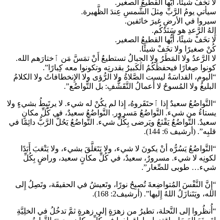
لا تخَفْ شيئًا، أَيُّها القطيعُ الصغير.
سيأتي يومُ الرَّبِّ مِثلَ الشَّمسِ عِندَ الظَّهيرة.
سيروا في الأرضِ غيرَ خائفين.
إِلهُ الرَّعدِ هو سَنَدُكُم.
لا تخَفْ شيئًا، أَيُّها القطيعُ الصغير.
كُنْ صغيرًا ولا تخَفْ شيئًا.
لا الرَّعدُ ولا المَطَرُ ولا الجِبالُ تستطيعُ أَنْ تمَسَّ مَن ٱختارَهم الله.
كونوا صِغارًا فيحفظَكُمُ الكَبيرُ بقدرتِه وتكونوا معه كِبارًا”.
“اليوم، القداسَةُ ليست الصَّلاةُ ولا الرُّؤى ولا الإِنخطافاتُ ولا الكلامُ
البليغُ ولا المُسوحُ لا أَعمالُ التَّقَشُّفِ: بل التَّواضُع”.
“التَّواضُعُ سعيدٌ إِذا ٱحتَقَروهُ، إِذا لم يكُنْ له شيء. لا يرتَبِطُ بشيءٍ ولا
يستاءُ من شيء. التَّواضُعُ مَسرور. التَّواضُعُ سعيدٌ، في كُلِّ مكانٍ
سعيدٌ. التَّواضُعُ يَقْنَعُ ويَرضى بِكُلِّ شيء. التَّواضُعُ يَحُلُّ الرَّبُّ دائِمًا في
قلبِه”. (أرشيف 6: 144).
“التَّواضُعُ يَسُرُّه أنْ يكونَ لا شيء، ولا يَتَعَلَّقَ بشيء، ولا يَتْعَبَ أَبَدًا
لكونِه لا شيء. مسرورٌ، سعيدٌ، في كُلِّ مكانٍ سعيد، وراضٍ بِكُلِّ
شيء… طوبى للصِّغار”.
“إِنَّ النَّفْسَ المُتواضِعةَ تُصبِحُ نورًا، وتَعيشُ في الحقيقَة، وتَصِلُ إِلى
الله، ويَتَنازَلُ اللهُ إِليها”. (أرشيف2: 168).
“أُنظُروا إلى النَّحلة، تطيرُ من زهرَةٍ إلى زهرةٍ ثمَّ تدخُلُ في الخلِيَّةِ