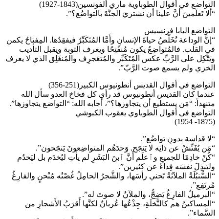
التواضع في أقوال الطوباوية ماري ألفونسين(1843-1927)
“ألا تَعلَمينَ أنَّ علينا أن نشتريَ الجنَّةَ بالتواضُع؟”.
التواضع البابا فرنسيس
“إنَّ الوداعة تُخَلّصُ حياةَ الإنسانِ وأَمَّا المُتَكَبِّرُ فيفقِدُها. المِفتاحُ يكمن
في القلب. فالمُتواضِعُ يكون مُنفَتِحًا ويعرف التوبة ويقبل التأديب
ويَتَّكِل على الرَّبِّ عكس المُتَكَبِّر والمُتعَجرِف والمُنغَلِق الذي لا يعرف
الخزي ولم يسمع صوت الرَّبّ”.
التواضع في أقوال القديس أنطونيوس الكبير(251-356)
عندما كان القديس أنطونيوس قد رأى كل فخاخ العدو سأل الله
متنهداً: “مَن يستطيع أن يتجاوزها؟”، أجابه الله: “التواضع يتجاوزها”.
التواضع في أقوال الطوباوي يعقوب الكبوشي
(1875- 1954)
“لا قداسة بدونِ تواضُع”.
“مَن يُفَتِّشْ عن ذاتِه لا يَنجَح. وَحدَهُم المتواضِعونَ يَنجَحون”.
“كُنْ خادِمًا للجميعِ وٱعلَم أَنَّ ٱبنَ البَشَرِ لم يأتِ ليُخدَم بل ليَخدُم
وليَبذِلَ نفسَه فِداءً عن كثيرين”.
“السُّنبُلَةُ الملآنَةُ تَحني رأسَها، والشَّجرُ الحامِلُ غُصْنُه مُنْحنٍ والفارِغُ
مُرتَفِع”.
“البرميلُ الفارِغُ يَضِجُّ، والملآنُ لا صوتَ له”.
“المساكينُ هم كالنَّخلَةِ، جِذْعُها عُريانٌ لكنَّها أَقرَبُ الأَشجارِ من
السَّماء”.