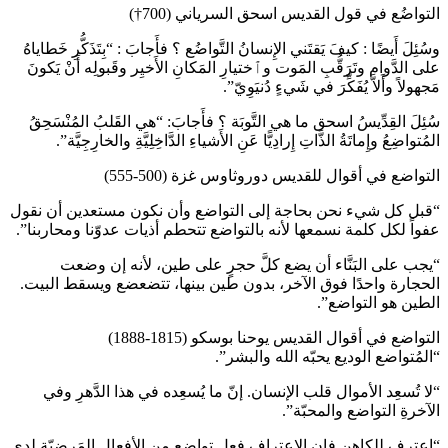
التواضُع في قول القديس اسحق السرياني (700†)
وسُئِلَ أَيضًا : كيفَ يَقتَني الإِنسانُ التَّواضُع ؟ فأَجابَ : “بِتَذَكُّرِ خَطاياهُ
على الدَّوام وتَرَقُّبِ المَوت وٱختيارِ المَكانِ الأَخيِر وقَبولِه أَنْ يَكونَ
مَجهولاً وأَلاَّ يُفَكِّرَ في شَيءٍ دُنيَوِيّ”.
سُئِلَ القِدِّيسُ اسحق ما هي التَّوبَة ؟ فأَجابَ: “هي القَلبُ المُنْسَحِقُ
المُتواضِعُ وإِماتَةُ الذَّاتِ إِرادِيًّا عَنِ الأَشياءِ الدَّاخِلِيَّةِ والخارِجِيَّة”.
التواضع في أقوال للقديس دوروثاوس غزة (500-555)
“قبل كل شيء نحن بحاجة إلى التواضع وأن نكون مستعدين أن نقول
عفواً لكل كلمة نسمعها لأنه بالتواضع تتحطم أذيات عدوّنا ومحاربنا”.
“يجب على البَنَّاء أن يضع كلَّ حجرٍ على طين، لأنه إن وضعت
الحجارة واحدًا فوق الآخر، بدون طين بينها، تتضعضع ويسقط البيت.
الطين هو التواضع”.
التواضع في أقوال القديس يوحنا بوسكو (1815-1888)
“المُتواضع الوديع يحبّه الله والبشر”.
“لا تُسعِد الأموال قلب الإنسان. إنّ ما يُسعِده في هذا الدَّهرِ وفي
الآخرةِ التواضع والمحبّة”.
“إِعترف للكاهن فإن الإعتراف فعل تواضع من الأفعال المَرضيّة لدى