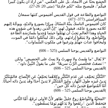
الجشع بحثًا عن الأمجاد. بل على العكس، “مَن أَرادَ أَن يكونَ كبيراً
فيكُم”، فليصبح مثله “لكم خادِمًا” (متى 20: 26-27).
التواضع والطاعة في قول القديس أفتيموس كتبَها سمعانُ
الميتافراستي (377- 473)
كانَ أفتيموس الناسكُ ينبِّهُ النسّاكَ مِرارًا بصورةٍ والديّةٍ، ويوجِّهُ إليهم
كلامَه بصورةٍ عامّة، فيقولُ لهم: “إنَّ الَّذين زهدوا في شؤونِ هذه
الحياةِ وهذا العالمِ يَجِبُ أن يَهتَمُّوا حيثما وُجِدوا بمُمارَسَةِ الطَّاعةِ
والتَّواضُع، ولا يَتبَعُوا إِرادتَهم. وإلى ذلكَ ليتأمَّلوا دائمًا في الموت،
وَلْيخافوا عذابَ جهنَّمَ ويَرغبوا في ملكوتِ السَّماوات”.
التواضع والقديس يوحنا السلمي (525 – 606)
“لا يُقال “ما صُمتُ ولا سهِرتُ ولا نِمتُ على الحضيض” ولكن
“ٱتضعَتُ فخلَّصني الرَّبُّ سريعًا” على ما يقولُ النَّبِيُّ داود”.
)القديس يوحنا السلمي 525 – 606)
“التَّكَبُّرُ يَختَلِف عَن عَدَمِ التَّكَبُّرِ وكِلاهُما يَختَلِفُ عَنِ الإِتِّضاع. فالمُتَكَبِّرُ
يَدينُ غَيرَه طولَ النَّهار، وغَيرُ المُتَكَبِّرِ لا يَدينُ أَحدًا وقَد يَدينُ ذاتَه أَحيانًا.
أَمَّا المُتواضِعُ فيَدينُ ذاتَه كُلَّ حين”.
)القديس يوحنا السلمي 525 – 606)
“المَحَبَّةُ والتَّواضُعُ زوجٌ جَليلٌ طاهِر لأَنَّ الاَولى تَرفَعُ، أَمَّا الثَّاني
فيَحفَظُ الَّذينَ ٱرتَفَعوا ولا يَدَعْهُم يَومًا يَسقُطون”.
)القديس يوحنا السلمي 525 – 606)