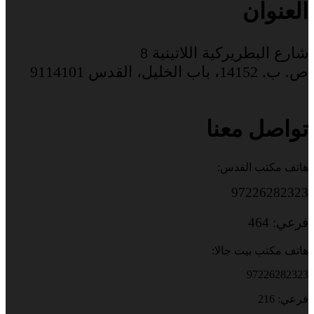
العنوان
شارع البطريركية اللاتينية 8
ص. ب. 14152، باب الخليل، القدس 9114101
تواصل معنا
هاتف مكتب القدس:
97226282323
فرعي: 464
هاتف مكتب بيت جالا:
97226282323
فرعي: 216