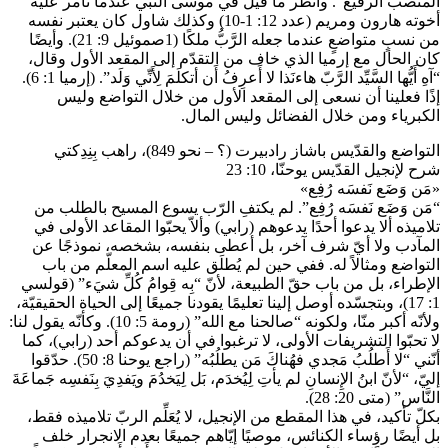
المنصب الرفيع”. وانظر ما قيل في موسى النبي عندما تآمر عليه
أخوته هارون ومريم (عدد 12: 1-10) وكذلك شاول كان يعتبر نفسه
من نسبٍ متواضعٍ عندما جعله الرَّبُّ ملكًا (1صموئيل 9: 21). وأيضًا
كان الحال مع إرميا الذي خاف من التقدّم إلى المقعد الأول وقال،
“آهِ أَيُّها السَّيِّد الرَّبّ هاءنَذا لا أَعرِفُ أَن أتكلَمَ لِأَنِّي وَلَد”. (إرميا 1: 6).
إذًا فعلينا أن نسعى إلى المقعد الأول من خلال التواضع وليس
الكبرياء ومن خلال الفضائل وليس المال.
التواضع والقدّيس باشاز رادبيرت (؟ – نحو 849)، راهب بِنِدِكتي
شرح لإنجيل القدّيس يوحنّا، 10: 23
«مَن وَضَع نَفسَه رُفِع»
“مَن وَضَع نَفسَه رُفِع”. لم يكتفِ الرّب يسوع المسيح بالطلب من
تلاميذه ألا يدعوا أحدًا يدعوهم (رابي) وألاّ يحبّوا المقاعد الأولى في
المآدب ولا أيّ شرف آخر، بل أعطى بنفسه، بشخصه، نموذجًا عن
التواضع ومثالاً له. ففي حين لم يُطلَق عليه اسم المعلّم من باب
الإطراء، بل من باب حقّ الطبيعة، لأنّ “بِه قِوامُ كُلِّ شيَء” (قولسي
1: 17)، وبتجسّده أوصل إلينا تعليمًا يقودنا جميعًا إلى الحياة الحقيقيّة،
ولأنّه أكبر منّا، ولكونه “صالحنا مع الله” (رومة 5: 10). وكأنّه يقول لنا:
لا تحبّوا التشريفات الأولى، لا ترغبوا في أن يدعوكم أحد (رابي)، كما
أنّني “لا أَطلُبُ مَجدي فهُناكَ مَن يطلُبُه” (راجع يوحنا 8: 50). حدّقوا
إليّ، “لأنّ ابنُ الإِنسانِ لم يأتِ لِيُخدَم، بَل لِيَخدُمَ ويَفدِيَ بِنَفسِه جَماعَةَ
النَّاس” (متى 20: 28).
بكلّ تأكيد، في هذا المقطع من الإنجيل، لا يُعَلِّم الربّ تلاميذه فقط،
بل أيضًا رؤساء الكنائس، موصيًا إيّاهم جميعًا بعدم الانجرار خلف