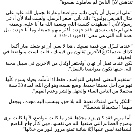
تندهش لأنّ الناسَ لم يعاملوك بقسوة”.
“على الرسول أن يكون دائما متواضعا وعارفا بجميل الله عليه على
مثال القديس بولس:” ذلك بأني أصغر الرسل، ولست أهلا لأن أدعى
رسولا لأني ٱضطهدت كنيسة الله، وبنعمة الله ما أنا عليه، ونعمته
علي لم تذهب سدى، فقد جهدت أكثر منهم جميعا، وما أنا جهدت، بل
نعمة الله التي هي معي” (1قور15: 9-10 ).
“عندما تُنـزّل من قيمة نفسك ، هذا لا يعني أن تواضعك صار أكيدا.
كذلك عندما تَدَعُ الآخرين يُقِلّون من قيمتك ، فأنتَ لستَ متواضعا في
الحقيقة.
لكن عندما تقبل أن تهان أوتُحتقر أوتُذل من الآخرين في سبيل محبة
الله، حينها تكون متواضعا بالفعل”.
“ستفهم المعنى الحقيقي للتواضع ، فقط إذا تأملّتَ بحياة يسوع كلّها.
فهو من أجل محبتنا جميعا، وضع نفسه،وهو ابن الله، لمدة 33 سنة
محتملا من الناس الغباء والجهل والشر وعدم الفهم”.
“التكبّر يدّعي امتلاك نعمةَ الله بلا حق، وينسب إليه مجده ، ويجعل
منهما ٱستحقاقًا شخصيًّا”.
“أما مريم فقد كان يزيد مجدُها بقدر ما كانت تتواضع، لأنها كانت ترى
بوضوح العظائم التي صنعها الله في نفسها. فهي كالزجاج الناصع
الشفافية ليس عليها أيّةُ شائبة تمنع مرور النور من خلالها”.