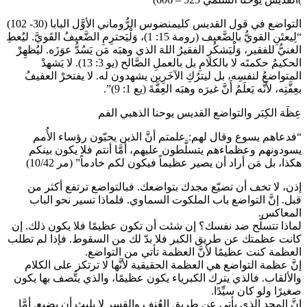
التواضع في قول القديس كليمنضوس الرُّوماني الأوَّل البابا (30- 102)
“لِيعتَنِ القويُّ بالضَّعيف (رومة 15: 1)، وَلْيَحترِمِ الضَّعيفُ القَويَّ. ليُعطِ
الغنيُّ للفقير، وَلْيَشكُرِ الفقيرُ اللهَ الذي وهبَه مَن يَسُدُّ عوَزَه. ليُظهِرْ
الحكيمُ حكمتَه لا بالكلامِ بل بالعملِ الصَّالح (يو 3: 13). لا يَشهدْ
المتواضعُ لنفسِه، بل ليترُكِ الآخَرِين يشهدون له. لا يفتخرْ العفيفُ
بعِفَّتِه، لأنَّه يَعلَمُ أَنَّ غيرَه وهبَه العِفَّةَ (يع 1: 9)”.
عِظَة الكِبَر والتواضع القديس يوحنا الذهبي الفم
“فدعاهم يسوع وقال لهم: علمتم أنَّ الذين يحبّون رؤساء الأُمم
يسودونهم وعظماءهم يتسلَّطون عليهم، أمَّا أنتم فلا يكون بينكم
هكذا، بل مَن أراد أن يصير عظيماً فيكون لكم خادماً” (مر 10/42)
إذن، لا تخف أن تضيّع مجدك بتواضعك. فبالتواضع ترتفع أكثر من
قبل. إنَّ التواضع باب الملكوت السماوي. فلماذا تسير نحو الباب
المعاكس.
لماذا تتسلّح ضد نفسك؟ إن شئت أن تكون عظيمًا فلا يكون ذلك. إن
كانت عظمتك عن طريق الكبر فلا بدّ لك من السقوط. فإذا لم تطلب
العظمة كنت عظيمًا لأنَّ العظمة تأتي من التواضع.
إنَّ عظمة التواضع هي العظمة الحقيقية لأنَّها لا ترتكز على الكلام
والألقاب. فالذي يترك الكبرياء يكون عظيمًا، والذي يتَّصف بها يكون
صغيرًا ولو كان سيِّدًا.
إنَّ المجد الذي يأتي عن طريق العُنف والقسر لا يلبث أن يضيع. أمَّا