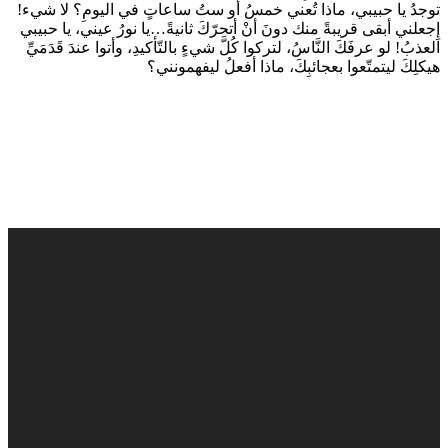
توجدُ يا حبيبي، ماذا تُعني خمسُ أو ستُ ساعاتٍ في اليومِ؟ لا شيء!
إِجعلني أبقى قريبةً منك دونَ أنْ أتحرّكَ ثانيةً…يا نورُ عيني، يا حبيبي
العذبُ! لو عرفَكَ النَّاسُ، لتركوا كُلَّ شيءٍ بالتّأكيدِ، وأتوا عندَ قَدَمَيِّ
هيكلِكَ ليتمتّعوا بعجائبِكَ، ماذا أفعلُ ليفهمونني؟