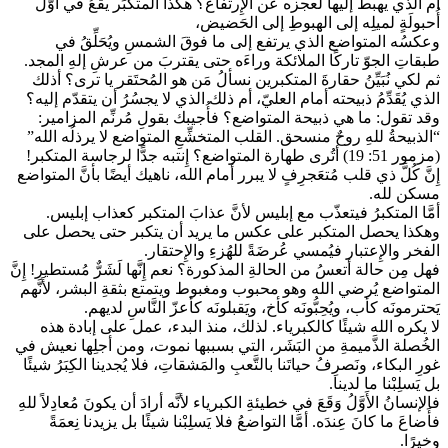
أم الذي يهبط إليها لعجزه عن الإِرتفاع؟ هكذا المتكبِّر يقعُ في أوَّل
أُحبولَةٍ لميلِه إلى الهبوطِ إلى الحَضيض،
وعكسُه المتواضع الذي يرتفع إلى ما فوقَ الشمسِ ويُحَلِّقُ في
طبقاتِ الجوّ تاركًا الملائكة وراءَه حتى يقتربَ من عرشِ إلهِ المجد.
ثم لكي نُبَيِّنُ حقارةَ المتكبرين نسألُ مَن هو المُحتَقر يا ترى؟ أذلك
الذي يُقَدِّمُ ذبيحته أمام العليّ، أم ذلك الذي لا يجسُرُ أن يتقدّم إليه؟
وقد تقول: ما هي ذبيحة المتواضع؟ فأُجيبك بقولِ مُرنِّم المزامير:
“الذبيحةُ للهِ روحٌ منسحق. القلب المتخشِّعِ المتواضع لا يرذلُه الله”
(مزمور 51: 19) أتُرى طهارة المتواضع؟ إِنتبه جدًّا لرجاسة المتكبر!
إِنَّ كُلَّ ذي قلب مُتعَجرِفٍ لا يبرر أمام الله، ناهيك أيضًا بأنَّ المتواضع
مسكن لله.
أمَّا المتكبرُ فيتعذّب مع إبليس لأنَّ عذابَ المتكبر كعذاب إبليس.
وهكذا يحصل المتكبر على عكس ما يريد أن يتكبر حتى يحصل على
الفخر والإِعتبار فيُمسي عُرضَةً للهُزءِ والإِحتقار.
فهل مِن حالة أتعسُ من الحالةِ المذكورة؟ نعم إِنَّها لَشَرٌّ مُستطير! إِنَّ
المتواضع يُرضي الله وهو محبوب ومغبوط ويتمتع بثقةِ البشر، لأَنَّهم
يَحترمونَه كأب، ويُحِبُّونَه كأخ، ويَقبلونَه كأعزّ النَّاسِ لديهم.
لا يكره الله شيئًا كالكبرياء. لذلك، منذ البدء، عمل على إبادة هذه
الخُصلة الذَّميمةِ من البَشَر، التي بسببها نموت، ومن أجلِها نعيش في
غورِ البكاء، ونَصرِفُ حياتَنا بالتَّعبِ والمَشقاتِ، فلا يُجدينا الكِبَرُ شيئًا
بل يَسلِبْنا ما لدينا.
فالإنسانُ الأَوَّلُ وَقَعَ في خطيئةِ الكبرياء لأنَّه أرادَ أن يكونَ مُعادِلاً للهِ
فأَضاعَ ما كانَ عِندَه. أمَّا التواضعُ فلا يَسلِبْنا شيئًا بل يزيدنا نِعمَةً
وخيرًا.