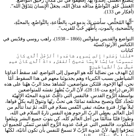
لِتَصنَعَ العَسَل. إقتدوا بِها. إقطِفوا في كُلِّ مكانٍ رحيقَ التَّواضُع.
العَسَلُ حُلو. التَّواضُعُ مذاقُه مَذاقُ الله، يجعَلُ الإِنسانَ يَتَذَوَّقُ الله”.
(أفكار ص 133).
“أَيُّها المُخلِّص، سأَشتريكَ بِدموعي، بِالطَّاعةِ، بِالتَّواضُعِ، بِالمحبَّةِ،
بِالتَّضحيةِ، بِالموتِ، بِأَطْهَرِ حُبٍّ للقريب”.
التواضع والقديس سِلوانُس (1866 – 1938)، راهب روسي وقدّيس في
الكنائس الأرثوذكسيّة
كتابات
«فَلَمّا وَصَلوا إِلى يَسوع، شاهَدوا ٱلرَّجُلَ ٱلَّذي كانَ
مَمسوسًا جالِسًا لابِسًا صَحيحَ ٱلعَقل، ذاكَ ٱلَّذي كانَ فيهِ
جَيشٌ مِنَ ٱلشَّياطين»
إنّ الهدف من نضالِنا كلِّه هو الوصول إلى التواضع. لقد سقطَ أعداؤنا
الشياطين بسبب الكبرياء وهم يجذبونَنا معهم في هذا السقوط. أمّا
نحن، أيّها الإخوة، فَلنَكن متواضعين، لنُشاهدَ مجدَ الربّ ههُنا على هذه
الأرض (راجع مت 16: 28)، لأنّ الربّ يُظهِرُ نفسَه للمتواضعين
بواسطة الرُّوح القدس. فالنفس التي ذاقَتْ عذوبة المحبّة الإلهيّة
تتَجدَّد كليًّا وتصبح مختلفة تمامًا؛ هي تحبُّ ربّها وتتوقُ إليه بكلّ قواها،
ليلاً نهارًا. فترةٍ معيّنة، تبقى النّفس بسلام في الله، ثمّ تبدأ تتألّم من
أجل العالم. يعطي الربّ الرحوم هذه النفس تارةً السلام في الله،
وطورًا قلبًا متألّمًا من أجل العالم كلّه، كي يتوبَ جميع البشر ويَبلغوا
الملكوت. فالنفس التي عرفَتْ عذوبة الرُّوح القدس تَتمنّى للجميع أن
يَتعرّفوا إليها، لأنّ عذوبة الرَّبّ لا تسمحُ للنفس بأن تكون أنانيّة، لكنّها
تعطيها حبًّا متدفّقًا من القلب.