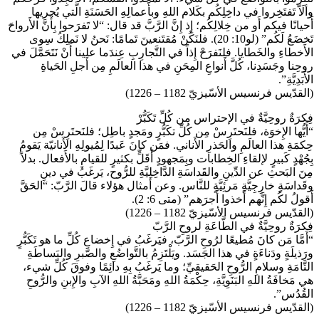
وألَاّ تَفتَخِروا في داخِلِكُم بكَلام اللهِ وبأَعمالِهِ الحَسَنَةِ الَّتي يُجريها
أَحيانًا فيكم أَو من خِلالِكُم؛ إِذ إِنَّ الرَّبَّ قد قال: “لا تَفرَحوا بِأَنَّ الأَرواحَ
تَخضَعُ لَكُم” (لو10: 20). فلنَكُنْ مُقتَنعينَ تَمامًا: نَحنُ لا نَملِكُ سِوى
الأَخطاءِ والخَطايا. فلنَفرَحْ إِذاً في التَّجارِبِ عِندَما علينا أَنْ نَتَحَمَّلَ في
روحِنا وجَسَدِنا، كُلَّ أَنواعِ المِحَنِ في هذا العالَمِ مِن أَجلِ الحَياةِ
الأَبَدِيَّةِ”.
(القدّيس فرنسيس الأسّيزيّ 1182 – 1226)
فِكرَةٌ روحِيَّةٌ في الإحتراس من كُلِّ تَكَبُّرْ
“أَيُّها الإِخوَة، فلنَحتَرِسْ مِن كُلِّ تكَبُّرٍ ومَجدٍ باطِل؛ فلنَحتَرِسْ مِن
حِكمَةِ هذا العالَمِ والحَذرِ الأَناني. فمَن كانَ عَبدًا لِمُيولِهِ الأَنانيّة يَقومُ
بِجُهْدٍ كَبيرٍ لإلقاءِ الخِطابات وبِمَجهودٍ أَقَلٍّ بكثيرٍ للقيامِ بالأَفعال. بدلاً
مِنَ البَحثِ عن الدِّينِ والقَداسَةِ الدَّاخِلِيَّةِ للرُّوح، يَرغَبُ في دينِ
وقَداسَةٍ خارِجِيَّةٍ مَرئِيَّةٍ للنَّاس. وعن أمثال هؤلاء قالَ الرَّبّ: “الحَقَّ
أَقولُ لكُم إِنَّهم أَخذوا أَجرَهم” (متى 6: 2).
(القدّيس فرنسيس الأسّيزيّ 1182 – 1226)
فِكرَةٌ روحِيَّةٌ في الطَّاعَةِ لروحِ الرَّبّ
“أَمَّا مَن كانَ مُطيعًا لرُوحِ الرَّبّ، فيَرغَبُ في إِخضاعِ كُلِّ ما هو تَكَبُّرٍ
ورَذيلَةٍ ودَناءَةٍ في هذا الجَسَد. ويَلْتَزِمُ بالتَّواضُعِ والصَّبرِ والبَساطَةِ
التَّامَةِ وسلامِ الرُّوحِ الحَقيقيِّ؛ وما يَرغَبُ بِهِ دائِمًا وفوقَ كُلِّ شيء،
هي مَخافَةُ اللهِ البَنَوِيَّةِ، حِكْمَةُ اللهِ ومَحَبَّةُ اللهِ الآبِ والإِبنِ والرُّوحِ
القُدُس”.
(القدّيس فرنسيس الأسّيزيّ 1182 – 1226)