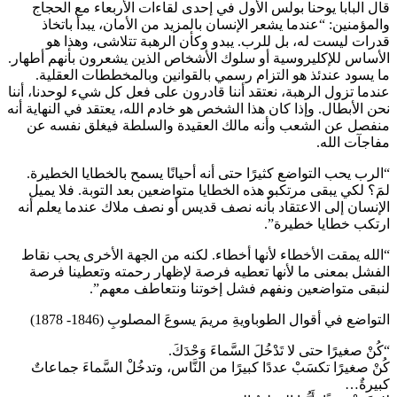
قال البابا يوحنا بولس الأول في إحدى لقاءات الأربعاء مع الحجاج
والمؤمنين: “عندما يشعر الإنسان بالمزيد من الأمان، يبدأ باتخاذ
قدرات ليست له، بل للرب. يبدو وكأن الرهبة تتلاشى، وهذا هو
الأساس للإكليروسية أو سلوك الأشخاص الذين يشعرون بأنهم أطهار.
ما يسود عندئذ هو التزام رسمي بالقوانين وبالمخططات العقلية.
عندما تزول الرهبة، نعتقد أننا قادرون على فعل كل شيء لوحدنا، أننا
نحن الأبطال. وإذا كان هذا الشخص هو خادم الله، يعتقد في النهاية أنه
منفصل عن الشعب وأنه مالك العقيدة والسلطة فيغلق نفسه عن
مفاجآت الله.
“الرب يحب التواضع كثيرًا حتى أنه أحيانًا يسمح بالخطايا الخطيرة.
لمَ؟ لكي يبقى مرتكبو هذه الخطايا متواضعين بعد التوبة. فلا يميل
الإنسان إلى الاعتقاد بأنه نصف قديس أو نصف ملاك عندما يعلم أنه
ارتكب خطايا خطيرة”.
“الله يمقت الأخطاء لأنها أخطاء. لكنه من الجهة الأخرى يحب نقاط
الفشل بمعنى ما لأنها تعطيه فرصة لإظهار رحمته وتعطينا فرصة
لنبقى متواضعين ونفهم فشل إخوتنا ونتعاطف معهم”.
التواضع في أقوال الطوباويةِ مريمَ يسوعَ المصلوبِ (1846- 1878)
“كُنْ صغيرًا حتى لا تَدْخُلَ السَّماءَ وَحْدَكَ.
كُنْ صغيرًا تكسَبْ عددًا كبيرًا من النَّاس، وتدخُلْ السَّماءَ جماعاتٌ
كبيرةٌ…