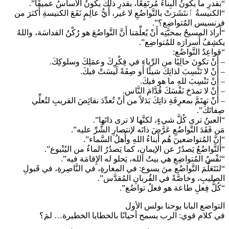
“بقدرِ ما يكونُ البِناءُ مُرتَفِعًا، بقدرِ ذلكَ يكونُ الأَساسُ عميقًا”.
“الكنيسةُ ٱنتَشَرَتْ بالتَّواضُعِ لا غير، أَيُّ عالِمٍ نَفَعَ الكنيسةِ أَكثرَ من
فرنسيس المُتواضِع؟”.
“أَرادَ المسيحُ بمحبَّتِه أَنْ يُعلِّمَنا أَنَّ التَّواضُعَ هو رُكْنُ القداسَة، واللهُ
يكشِفُ أَسرارَه للمُتواضِع”.
“قواعِدُ التَّواضُع:
– أَنْ تكونَ خالِيًا من الرِّياءِ في فِكْرِكَ وعمَلِكَ وسلوكِكَ.
– أَنْ لا تَنْسِبَ لذاتِكَ شيئًا أو صِفَةً لَيسَتْ فيكَ.
– أَنْ تَنْسِبَ للهِ ما هو فيكَ.
– أَنْ لا تمدَحَ نَفْسَكَ قُدَّامَ النَّاس.
– أَنْ تهتَمَّ بمعرِفَةِ ذاتِكَ بَدَلاً من أنْ تُعدِّدَ نقائِصَ القريبِ لتُعلِّي
صِفاتَكَ”.
“العينُ ترى كُلَّ شيءٍ، لكنَّها لا ترى ذاتَها”.
مَن فَقَدَ التَّواضُعِ عَرَّضَ ذاتَه لإنتصارِ الشَّرِّ عليه”.
“إِنَّ المُتواضعينَ هُم أَبناءُ اللهِ وأُهلُ السَّماء”.
“التَّواضُعُ يَصدُرُ عن الإيمانِ، كما يَصدُرُ الماءُ من اليُنْبوع”.
“نَفْسُ المُتواضِعِ هي بيتُ الله، يَحلو له الإِقامَة فيه”.
“لنَتَعَلَّمَ التَّواضُع منَ يسوع: في المغارةِ، في النَّاصِرةِ، في قَبولِ
الصليبِ، وخاصَّةً في القُربانِ المُقدَّس”.
“كُلُّ فِعلِ طاعة هو فعلُ تواضُع”.
التواضع البابا يوحنا بولس الأول
في كلام قوي: الرب يسمح أحيانًا بالخطايا الخطيرة… لمَ؟