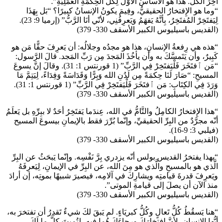
آخِرَ الكُلِّ. هذا هو الأَساسُ الأوَّلُ لِكُلِّ الحِكمَةِ العَمَلِيَّةِ”.
“وما هو الإِفتخارُ الحقيقيُّ، وفِيمَ يكونُ الإنسانُ كبيرًا؟ “بَل بِهَذَا
لِيَفتَخِرْ المُفتَخِرُ، بِأنَّهُ يَفهَمُ وَيَعرِفُنِي، لأنّي أنَا الرَّبُّ” (إرميا 9: 23).
(القديس باسيليوس الكبير الأسقف 330- 379)
“هذه هي رِفعةُ الإنسانِ، هذا هو مجدُه وجلالُه: أن يَعرِفَ حقًّا مَن هو
كَبِيرٌ، وأن يَتَمسَّكَ به وأن يأخُذَ المَجدَ مِن رَبِّ المَجد. قالَ الرَّسول:
“مَن ٱفتَخَرَ فَلْيَفتَخِرْ فِي الرَّبِّ” (1 قورنتس 1: 31). وقالَ إنَّ يسوعَ
المسيحِ: “صَارَ لَنَا حِكمَةً مِن لَدُنِ الله وَبِرًّا وَقَدَاسَةً وَفِدَاءً، لِيَتِمَّ مَا
وَرَدَ فِي الكِتَابِ: مَن ٱفتَخَرَ فَلْيَفتَخِرْ فِي الرَّبِّ” (1 قورنتس 1: 31).
(القديس باسيليوس الكبير الأسقف 330- 379)
“هذا الإِفتخارُ الكامِلُ والتَّامُّ في الله، عِندَما يَفتَخِرُ أحَدٌ لا ببِرِّهِ بل يَعلَمُ
أنّه مجرَّدٌ من البِرِّ الحقيقيِّ، وإنّما بُرِّرَ فقط بالإيمانِ بيسوعَ المسيح
(فيلبي 3: 9-16).
(القديس باسيليوس الكبير الأسقف 330- 379)
“بهذا يفتخرُ القديس بولس أنّه يزدري بِرَّ نَفْسِه. وإنّما يَبحَثُ عن البِرِّ
الَّذي هو بالمسيحِ والَّذي هو مِنَ الله، عن البِرِّ في الإيمانِ، لِيَعرِفَهُ
ويَعرِفَ قدرةَ قيامتِه ويشارِكَ في آلامِه، فيصيرَ شبيهًا بموتِه، إن أرادَ
منذ الآن أن يصلَ إلى قيامةِ الموتى”.
(القديس باسيليوس الكبير الأسقف 330- 379)
“هنا يَسقُطُ كُلُّ تَعالٍ وكُلُّ كبريَاءٍ. لم يَبقَ لكَ شيءٌ تَقدِرُ أن تفتخرَ به،
أيُّها الإنسان، لأنَّ افتخارَكَ ورجاءَكَ هُما فيه، لتُمِيتَ كلَّ ما لَكَ،