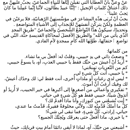
عنْ وعيٍّ بأنَّ العطايا الّتي تقبلنَ إيَّاها للبناءِ الجماعيّ، يجبُ عليهنَّ مع
ذلك أعتناقُ كلماتِ الإنجيلِ : “إنَّنْا عبيدٌ بطَّالون، لأنَّنا إِنَّما عَمِلْنا ما كانَ
يَجبُ علينا” .
يجبُ أنْ تُربَى هذّه المشاعرَ في مؤسَّستِهنَّ الرّهبانيّةِ، فلا يرغبْنَ في
العظمةِ ولكنْ يتركْنَ أنفسَهنَّ للإنجذابِ إلى الأشياءِ المتواضعةِ .
وتحديدًا، سيكونُ هذّا التّواضُعُ الشّخصيّ والجماعيّ “طريقَ المجدِ
الذّي يأتي من الله” والطّريقَ الأفضلَ لمحاكاةِ القديسةِ حنَّة، التّي في
تواضعِ ٱختفائِها، طَوَّبَها الله كأمٍ ممجدةٍ لأمِ الفادي.
من كلماتها:
* وضعتُ ذاتي في يدِ حبيبي، وقلتُ له: أفعلْ بي ما تشاء.
* أريدُ أنْ أعيشَ من حبِّك فقط يا حبيبي العذبِ، آهٍ، يا يسوعُ حبيبي،
كم من التّعزياتِ تمنحُني!
* يا حبيبي، أنت كلُّ شيءٍ لي.
* ليس لدي رغباتٍ أو ملذاتٍ أُخرى، أنت فقط لي: لك وحدُك أعيشُ،
لك وفيك أرغبُ أنْ أموتَ.
* تفكيري وأعمالي من أصغرِها إلى أكبرِها في خير الحبيب، لا أُريدُ أو
أتذوقُ شيئًا، حبيبي فقط هو كلُّ شيءٍ في حياتي.
* أنت تُشبعُني من كنوزِك، وأنا ماذا أقدمُ لك؟
كلُّ ما أملكُ قَدَّمتُه لكَ، ولأَنِّي مخلوقةٌ فقيرةٌ، قَدَّمتُ ما عندي،
حياتي، إرادتي، كُلَّ شيءٍ، فما تبقى لي شيءٌ!
* يا خيري، ماذا أفعلُ حتى يعرفَك ويُحِبَّكَ الجميع؟
* أشبعني من حبِّكَ، آهٍ، لماذا لا أبقى دائمًا أمامَ بيتِ قربانِك، حيثُ