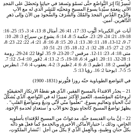
لنسِرْ إذًا إِثرَ التَّواضُعِ حتَّى نَسمُوَ ونَسعَدَ في حياتِنا ونَحصُلَ على المَجدِ
الآتي بِنِعمَةِ سيِّدِنا يسوعَ المسيحِ ومَحبَّتِه للبَشَرِ الَّذي له مع الآبِ
والرُّوحِ القُدُسِ المَجدَ والمُلكَ والشَّرَفَ والسُّجودَ مِن الآنَ وإلى دَهرِ
الدَّاهرين. آمين.
آيات عن الكبرياء: أيُّوب 33: 17، 41: 26. أمثال 8: 13، 4: 3، 15: 25، 16:
18-19، 21: 24، 29: 23. حكمة 5: 8، 14: 6. يشوع بن سيراخ 3: 28، 10:
7، 9، 12-13، 18، 11: 30، 13: 1، 20. 15: 8، 16: 8، 21: 4، 22: 22، 23: 8،
25: 2، 27: 15، 28، 32: 1، 12، 18، 35: 21، 51: 10.
متى 18: 4، 23: 11-12. مرقس 7: 20-23، 9: 35. لوقا 22: 24-29. رومة
1: 28-32، 11: 20. 1قور 4: 6، 18-19، 5: 2، 13: 4. 2قور 10: 4-5، 12: 7.
قولسي 2: 18. 1طيم 3: 6، 6: 4. 2طيم 3: 2-4. يعقوب 4: 6-7. 1بطرس
5: 5-7. 1يوحنا 2: 16. رؤيا 13: 5.
في التواضع الطوباوية حنّه روزا قتُّورنو (1831- 1900)
21 – يجدُر الاقتداءُ بالمسيحِ الفقيرِ، الذّي هو نقطةُ الارتكازِ الحقيقيّةِ
لروحانيّةِ المؤسّسةِ، التّعبيرَ الأكثرَ تمييزًا له في التّواضعِ، الذّي يُشكّلُ
لبَّ الحياةِ وتعاليمِ يسوعَ، “تعلَّموا منّي لأنّي وديعٌ ومتواضعُ القلبِ” .
يظهرُ تواضعُ المسيحِ كاتجاهٍ بنويّ نحوَ الآب وٱستعدادٍ لخدمةِ الإِخوَة.
22 – إنَّ بناتِ القديسةِ حنَّةِ، مدعواتٌ من المسيحِ للإِقتداءِ بأسلوبِه
الخاصِ، وذلك بٱختيارِالأماكنِ الأخيرةِ، وبالخدمةِ كما فعلَ هو ذاتُه
بكلِّ حنانٍ وطيبةٍ، وبالعملِ الذّي لا يكلُّ من أجلِ ٱنّتشارِ الملكوتِ،