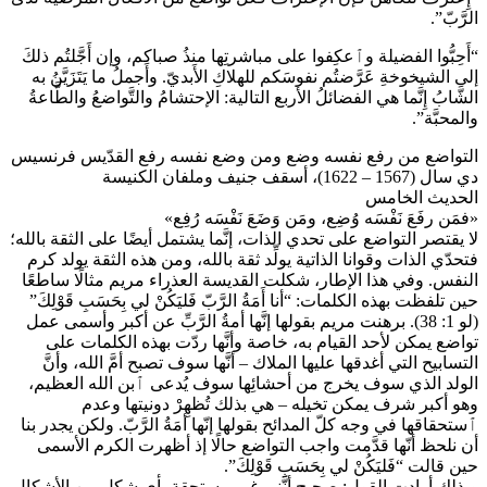
الرَّبّ”.
“أَحِبُّوا الفضيلة وٱعكِفوا على مباشرتِها منذُ صباكم، وإن أَجَّلتُم ذلكَ
إلى الشيخوخةِ عَرَّضتُم نفوسَكم للهلاكِ الأَبديّ. وأَجملُ ما يَتَزَيَّنُ به
الشَّابُ إِنَّما هي الفضائلُ الأربع التالية: الإحتشامُ والتَّواضعُ والطَّاعةُ
والمحبَّة”.
التواضع من رفع نفسه وضع ومن وضع نفسه رفع القدّيس فرنسيس
دي سال (1567 – 1622)، أسقف جنيف وملفان الكنيسة
الحديث الخامس
«فمَن رفَعَ نَفْسَه وُضِع، ومَن وَضَعَ نَفْسَه رُفِع»
لا يقتصر التواضع على تحدي الذات، إنَّما يشتمل أيضًا على الثقة بالله؛
فتحدّي الذات وقوانا الذاتية يولِّد ثقة بالله، ومن هذه الثقة يولد كرم
النفس. وفي هذا الإطار، شكلت القديسة العذراء مريم مثالًا ساطعًا
حين تلفظت بهذه الكلمات: “أنا أَمَةُ الرَّبّ فَليَكُنْ لي بِحَسَبِ قَوْلِكَ”
(لو 1: 38). برهنت مريم بقولها إنَّها أمةُ الرَّبِّ عن أكبر وأسمى عمل
تواضع يمكن لأحد القيام به، خاصة وأنَّها ردّت بهذه الكلمات على
التسابيح التي أغدقها عليها الملاك – أنَّها سوف تصبح أمَّ الله، وأنَّ
الولد الذي سوف يخرج من أحشائِها سوف يُدعى ٱبن الله العظيم،
وهو أكبر شرف يمكن تخيله – هي بذلك تُظهِرْ دونيتها وعدم
ٱستحقاقها في وجه كلّ المدائح بقولها إنّها أمَةُ الرَّبّ. ولكن يجدر بنا
أن نلحظ أنّها قدَّمت واجب التواضع حالًا إذ أظهرت الكرم الأسمى
حين قالت “فَليَكُنْ لي بِحَسَبِ قَوْلِكَ”.
وبذلك أرادت القول: صحيح أنَّني غير مستحقة بأي شكل من الأشكال