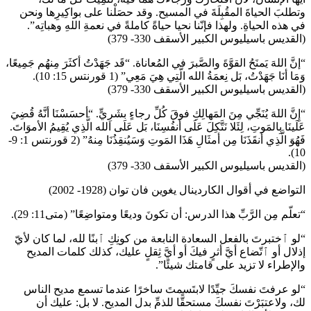
وتطلبَ الحياةَ المقُبِلَةَ في المسيح. وقد حصَلْنا على بواكِيرِها ونحن
في هذه الحياةِ. ولهذا فإنّنا نحيا حياةً كاملةً في نعمةِ اللهِ وهباتِه”.
(القديس باسيليوس الكبير الأسقف 330- 379)
“إنَّ اللهَ يَمنَحُ القوَّةَ والصَّبرَ في المُعاناة. “قَد جَهَدْتُ أكثَرَ مِنهُم جَمِيعًا،
وَمَا أنَا جَهَدْتُ، بَل نِعمَةُ الله الَّتِي هِيَ مَعِي” (1 قورنتس 15: 10).
(القديس باسيليوس الكبير الأسقف 330- 379)
“إِنَّ اللهَ يُنَجِّي مِنَ المَهالِكِ فوقَ كُلِّ رجاءٍ بشَرِيٍّ. “أحسَسْنَا أنَّهُ قُضِيَ
عَلَينَا بِالمَوتِ، لِئَلا نَتَّكِلَ عَلَى أنفُسِنَا، بَل عَلَى الله الَّذِي يُقِيمُ الأموَاتَ.
فَهُوَ الَّذِي أنقَذَنَا مِن أمثَالِ هَذَا المَوتِ وَسَيُنقِذُنَا مِنهُ” (2 قورنتس 1: 9-
10).
(القديس باسيليوس الكبير الأسقف 330- 379)
التواضع في أقوال الكاردينال يغوين فان توان (1928- 2002)
“تعلّم مِن الرَّبِّ هذا الدرس: أن تكونَ وديعًا ومتواضِعًا” (متى11: 29).
“لو ٱختبرتَ بالفعل السعادة النابعة من كونِكِ ٱبنًا لله، لما كان لأيّ
إذلال أو ٱتّضاع أيَّ أثرٍ فيكَ أو أيَّ ثِقلٍ عليك، كذلك كلمات المديح
والإطراء لا تزيد على قامتك شيئًا”.
“لو عرفتَ نفسكَ جيِّدًا لابتَسمتَ ساخرًا عندما تسمع مديح الناس
لك، ولاعتبَرْتَ نفسكَ مستحقًّا للذمِّ بدل المديح. لا بل: عليك أن