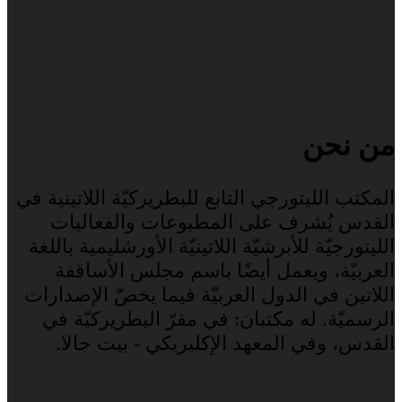
من نحن
المكتب الليتورجي التابع للبطريركيّة اللاتينية في
القدس يُشرف على المطبوعات والفعاليات
الليتورجيّة للأبرشيّة اللاتينيّة الأورشليمية باللغة
العربيّة، ويعمل أيضًا باسم مجلس الأساقفة
اللاتين في الدول العربيّة فيما يخصّ الإصدارات
الرسميّة. له مكتبان: في مقرّ البطريركيّة في
القدس، وفي المعهد الإكليريكي - بيت جالا.