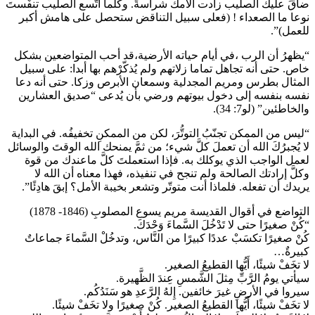
ضاقَ عليك الصليب زادت آلامكَ شراسةً. وكلما اتّسع الصليب تنفّستَ
نوعا ما الصعداء ! (فعلى سبيل التناقض ستحصل على هامش أكبر
للعمل)”.
“يظهرُ أن الرب ،في أيام حياته الأرضية،قد أحب المتواضعين بشكل
خاص. حتى أنه تجاهل تماما زلاتهم ولم يُذكّرْهم بها أبدا: على سبيل
المثال بطرس ومريم المجدلية وسمعان الأبرص وزكا. حتى أنه دعا
نفسه بنفسه إلى دخول بيوتهم ورضي بأن يُدعى “صديق العشارين
والخاطئين” (لو7: 34).
“ليس من الممكن تجنّبُ التوتُّرَ، لكن من الممكنِ تخفيفُه. في البداية
لا يُجبرُكَ الله أن تعملَ كلَّ شيء؛ من ثمَّ يمنحك الله الوقتَ والوسائل
لعمل الواجب الذي يوكلك به. فإذا استعملتَ كلَّ ماعندك من قوة
وكلَّ إرادتك الصالحة ولم تنجح في تنفيذه، فهذا معناه أن الله لا
يريدك أن تفعله. فلماذا أنت متوتّر وتشعر بخيبة الأمل؟ إبقَ هادِئًا”.
التواضع في أقوال القديسة مريم يسوع المصلوبِ (1846- 1878)
“كُنْ صغيرًا حتى لا تَدْخُلَ السَّماءَ وَحْدَكَ.
كُنْ صغيرًا تكسَبْ عددًا كبيرًا من النَّاس، وتدخُلْ السَّماءَ جماعاتٌ
كبيرةٌ…
لا تخَفْ شيئًا، أَيُّها القطيعُ الصغير.
سيأتي يومُ الرَّبِّ مِثلَ الشَّمسِ عِندَ الظَّهيرة.
سيروا في الأرضِ غيرَ خائفين. إِلهُ الرَّعدِ هو سَنَدُكُم.
لا تخَفْ شيئًا، أَيُّها القطيعُ الصغير. كُنْ صغيرًا ولا تخَفْ شيئًا.