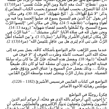
بدون ٱنقطاع: “كُنتُ معَه كامِلاً ومِنَ الإِثْمِ صُنْتُ نَفْسي” (مز18(17):
24). أمّا التصرّف بحسب أهوائنا، فممنوع بحسب الكتاب المقدّس إذ
يذكر: “لا تتَبعْ أَهْواءَكَ، بل ٱكبَحْ شَهَواتِكَ” (سي18: 30)، وفي مكانٍ
أخر يقول “إنَّ الَّذينَ هم للمسيحِ يسوع قد صلبوا الجسدَ وما فيه من
أهواءٍ وشهوات” (غلاطية 5: 24)، وقال في مكانٍ آخر: “إلبَسوا الرَّبَّ
يسوعَ المسيح، ولا تُشْغَلوا بالجسدِ لقضاءِ شهواتِه” (رومة 13: 14).
ونحن نقول لله في صلاة الأبانا: “لتكن مشيئتك”… “عَينا الرَّبً في
كُلِّ مَكان تُراقِبانِ الأَشْرارَ والأَخْيار” (مثل15: 3)، و”مِنَ السَّماءِ أَطَلَّ
الرَّبُّ على بَني آدَم لِيَرى هل مِن عاقِلٍ يَلتَمِسُ الله” (مز14(13): 2).
عندما يسبر الرَّاهب عالم التواضع بأشكاله كافّة، يصل بسرعة إلى
محبّة الله التي أصبحت كاملة وطردت الخوف إذ “لا خَوفَ في
المَحبَّة” (1يو4: 18). وبفضل هذه المحبّة، فإنّ كلَّ ما كان يراه سابقًا
فينتابه الخوف، يراه الآن بدون أي مشقّة كما لو كان ذلك طبيعيًّا
وعاديًّا…، وذلك بفضل حبّ المسيح وٱعتناق الخير وتذوّق طعم
الفضيلة. عندئذٍ يتنازل الرَّبُّ ويتجلّى لعبده بواسطة الرُّوحِ القُدُس.
التواضع في كتابات القدّيس فرنسيس الأسّيزيّ (1182 – 1226)،
مؤسِّس رهبانيّة الأخوة الأصاغر
فِكرَةٌ روحِيَّةٌ في التواضُع
“يا إخوتي، إنّني أرجوكم بالله الذي هو مَحَبَّة، أرجوكم أنتم الذينَ
تُبَشِّرونَ وتُصَلّونَ وتَعمَلونَ يَدويًّا، الإكليروس والعلمانيّين منكم، أن
تلتزموا بالتواضع في كُلّ شيء: أَلاّ تُمَجِّدوا أَنْفُسَكُم، أَلاّ تَجِدوا فَرَحَكُم