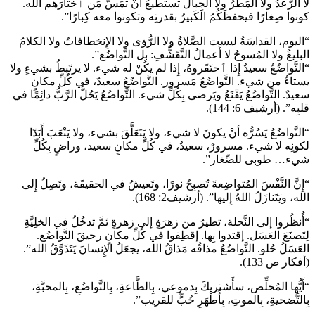
لا الرَّعدُ ولا المَطَرُ ولا الجِبالُ تستطيعُ أَنْ تمَسَّ مَن ٱختارَهم الله.
كونوا صِغارًا فيحفظَكُمُ الكَبيرُ بقدرتِه وتكونوا معه كِبارًا”.
“اليوم، القداسَةُ ليست الصَّلاةُ ولا الرُّؤى ولا الإِنخطافاتُ ولا الكلامُ
البليغُ ولا المُسوحُ لا أَعمالُ التَّقَشُّفِ: بل التَّواضُع”.
“التَّواضُعُ سعيدٌ إِذا ٱحتَقَروهُ، إِذا لم يكُنْ له شيء. لا يرتَبِطُ بشيءٍ ولا
يستاءُ من شيء. التَّواضُعُ مَسرور. التَّواضُعُ سعيدٌ، في كُلِّ مكانٍ
سعيدٌ. التَّواضُعُ يَقْنَعُ ويَرضى بِكُلِّ شيء. التَّواضُعُ يَحُلُّ الرَّبُّ دائِمًا في
قلبِه”. (أرشيف 6: 144).
“التَّواضُعُ يَسُرُّه أنْ يكونَ لا شيء، ولا يَتَعَلَّقَ بشيء، ولا يَتْعَبَ أَبَدًا
لكونِه لا شيء. مسرورٌ، سعيدٌ، في كُلِّ مكانٍ سعيد، وراضٍ بِكُلِّ
شيء… طوبى للصِّغار”.
“إِنَّ النَّفْسَ المُتواضِعةَ تُصبِحُ نورًا، وتَعيشُ في الحقيقَة، وتَصِلُ إِلى
الله، ويَتَنازَلُ اللهُ إِليها”. (أرشيف2: 168).
“أُنظُروا إلى النَّحلة، تطيرُ من زهرَةٍ إلى زهرةٍ ثمَّ تدخُلُ في الخلِيَّةِ
لِتَصنَعَ العَسَل. إقتدوا بِها. إقطِفوا في كُلِّ مكانٍ رحيقَ التَّواضُع.
العَسَلُ حُلو. التَّواضُعُ مذاقُه مَذاقُ الله، يجعَلُ الإِنسانَ يَتَذَوَّقُ الله”.
(أفكار ص 133).
“أَيُّها المُخلِّص، سأَشتريكَ بِدموعي، بِالطَّاعةِ، بِالتَّواضُعِ، بِالمحبَّةِ،
بِالتَّضحيةِ، بِالموتِ، بِأَطْهَرِ حُبٍّ للقريب”.