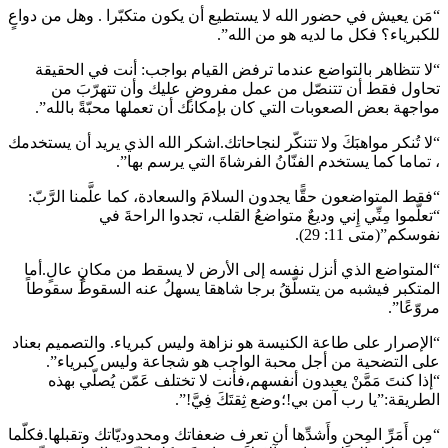
“مَن يعيش في حضور الله لا يستطيع أن يكون متكبّرا . وهل من دواعٍ
للكبرياء؟ فكل ما لديه هو من الله”.
“لا تتظاهر بالتواضع عندما ترفض القيام بواجب: أنت في الحقيقة
تحاول فقط أن تتنصّل من عمل مفروضٍ عليك وأن تتهرّبَ من
مواجهة بعض الصعوبات التي كان بإمكانك أن تعملها محبّةً بالله”.
“لا تُنكر مواهبَكَ ولا تتنكّر لنجاحاتك.اشكر الله الذي يريد أن يستخدمك
، تماما كما يستخدم الفنّانُ الفرشاةَ التي يرسم بها”.
“فقط المتواضعون حقًّا يجدون السلامَ والسعادة، كما علَّمنا الرَّبّ:
“تعلَّموا مِنِّي إِني وديعٌ متواضعُ القلب، تجدوا الراحةَ في
نفوسكم”(متى 11: 29).
“المتواضع الذي أنزل نفسه إلى الأرض لا يسقط من مكانٍ عالٍ.أما
المتكبر فيشبه من يتسلّقُ برجا شاهقا يسهلُ عنه السقوطُ سقوطاً
مروّعًا”.
“الإصرار على طاعة الكنيسة هو نزاهة وليس كبرياء. والتصميم بعناد
على التضحية من أجل محبة الواجب هو شجاعة وليس كبرياء”.
“إذا كنتَ مَمَّنْ يعبدون أنفسهم،فأنت لا تختلف عَمّن يُصلّي بهذه
الطريقة:”يا رب آمن بي!؛وضع ثِقتَكَ فِيَّ!”.
“مِن أَمَرِّ المِحنِ وأَشدِّها أن تعرف ضعفاتك ومحدوديّاتك وتقبلها.فكلّما