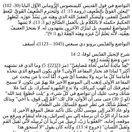
التواضع في قول القديس كليمنضوس الرُّوماني الأوَّل البابا (30- 102)
“لِيعتَنِ القويُّ بالضَّعيف (رومة 15: 1)، وَلْيَحترِمِ الضَّعيفُ القَويَّ. ليُعطِ
الغنيُّ للفقير، وَلْيَشكُرِ الفقيرُ اللهَ الذي وهبَه مَن يَسُدُّ عوَزَه. ليُظهِرْ
الحكيمُ حكمتَه لا بالكلامِ بل بالعملِ الصَّالح (يو 3: 13). لا يَشهدْ
المتواضعُ لنفسِه، بل ليترُكِ الآخَرِين يشهدون له. لا يفتخرْ العفيفُ
بعِفَّتِه، لأنَّه يَعلَمُ أَنَّ غيرَه وهبَه العِفَّةَ (يع 1: 9)”.
التواضع والقدّيس برونو دي سيغني (1045 – 1123)، أسقف
شرح لإنجيل القدّيس لوقا، 2: 14
«مَن وَضَعَ نَفْسَه رُفِع»
“تُعِدُّ مائِدةً أَمامي تُجاهَ مُضايِقيَّ” (مز 23[22]: 5) وما الذي قد نشتهيه
أكثر؟ لماذا قد نختار المقاعد الأولى؟ فأيٍ يكون الموقع الذي نتخذّه
فأمامنا كلّ ما نريد ولا ينقصنا أيّ شيء. أمَّا أنت يا مَن يبحث عن
المقاعد الأولى إذهب إلى الموضع الأخير فلا يهمّ مَن تكون. لا تسمح
لمعرفتك أن تُلهب كبريائك، ولا تدع الشُهرة تُسكرك. بل كما علا
شأنك وجب عليك أن تتواضع في كلّ شيء، و “نِلت حُظوَةً عِندَ الله”
(لو 1: 30) حتى متى آن الأوان، قال لك: “قُمْ إِلى فَوق، يا أَخي” وبذلك
“يَعظُمُ شَأنُكَ في نَظَرِ جَميعِ جُلَسائِكَ على الطَّعام”.
ولو عاد الأمر إلى موسى لكان بكل تأكيد شغل الموقع الأخير. إذ
عندما أراد الرَّبُّ أن يرسله إلى بني إسرائيل، ودعاه ليتقدّم ويرفع من
موقعه، أجابه، “العَفْوَ يا رَبّ، أَرسِلْ مَن تُريدُ أَن تُرسِلَه لأَنِّي ثَقيلُ الفَمِ
وثَقيلُ اللِّسان” (خروج 4: 13). وكأنه كان يقول “لا أستحق هذا