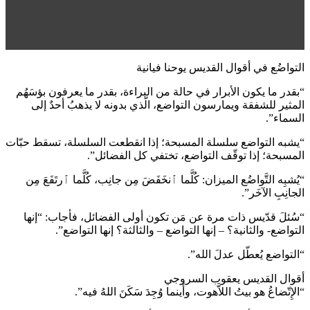
التواضُع في أقوال القديس يوحنا فيانية
“بقدر ما يكون الأبرار في حالة من البراءة، بقدر ما يعرفون بؤسَهُم
المثير للشفقة ويمارسون التواضع، الّذي بدونه لا يذهبُ أحدٌ إلى
السماء”.
“يشبه التواضع سلسلة المسبحة؛ إذا انقطعت السلسلة، تسقط حبّات
المسبحة؛ إذا توقّف التواضع، تختفي كل الفضائل”.
“يُشبِه التَّواضُع الميزان: كُلَّما ٱنخَفَضَ مِن جانِب، كُلَّما ٱرتَفَعَ مِن
الجانِبِ الآخَر”.
“سُئلَ قدّيس ذات مرة عن مَن تكون أولى الفضائل، فأجاب: “إنها
التواضع- والثانية؟ – إنها التواضع – والثالثة؟ إنها التواضع”.
“التواضع يُعطّل عدلَ الله”.
أقوال القديس يعقوب السروجي
“الإِتّضاعُ هو بيتُ اللاَّهوت، وأَينما وُجِدَ سَكَنَ اللهُ فيه”.