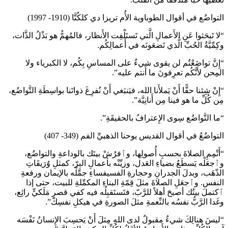
التواضُع في أقوال الطوباوية الأُم تريزا دي كلكُتَّا (1910- 1997)
“لا تَبحَثوا عَنِ الأَعمالِ الَّتي تَستَلْفِت الأَنظار، فالمُهمُّ هو بَذْلُ الذَّات،
وكِمِّيَّةُ الحُبِّ الَّذي تَضعَونَه في أَعمالِكُم.
“إِنَّ تواضَعْتُم لن يقوى شيءٌ على المساسِ بِكُم، لا الكبرياء ولا
المِحن لأَنَّكُم تعرِفونَ ما أَنتم عليه”.
“إِنْ شِئنا حقًّا أَنْ يَملأَنا الله، فيَنبَغي أَنْ نُفرِغَ ذواتَنا بواسِطَةِ التَّواضُع،
مِن كُلِّ ما هو فينا مِن أَنانِيَّة”.
“ما التَّواضُع سِوى الإِعترافُ بالحقيقَةِ”.
التواضُعُ في أقوال القديس يوحنا الذهبيِّ الفم (349- 407)
“أَتْمِمِ الصلاةَ بحسبِ أُصولِها، وٱفرُشْ بيتَك بالوداعةِ والتواضُع،
وٱجعَلْه يَسطَعُ بضياءِ العَدل، وزيِّنْه بأعمالِ البِرّ، كمثلِ وُرَيقَاتِ
الذّهَب، وبدلَ الجدرانِ وحجارةِ الفسيفساءِ جمِّلْه بالإيمان ورفعةِ
النفس. وٱجعَلِ الصلاةَ مثلَ قِمّةِ البناءِ المكمِّلةِ للبيت، حتى إذا
ٱكتملَ بيتُك أصبحَ أهلاً للرَّبّ، فتَستَقبِلُه فيه كفي قصرٍ مَلَكيٍّ رائِع،
وغَدا الرَّبُّ نفسُه بالنِّعمةِ مثلَ الصورةِ في هيكلِ نفسِكَ”.
“ليسَ هنالِكَ شيءٌ مقبولٌ لدى اللهِ مِثلَ أَنْ يَحسِبَ الإِنسانُ نَفْسَه