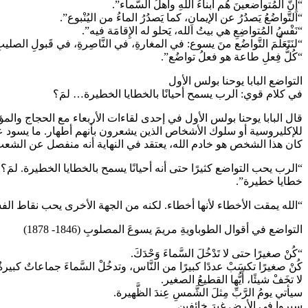
“إِنَّ المُتواضعينَ هُم أَبناءُ اللهِ وأُهلُ السَّماء”.
“التَّواضُعُ يَصدُرُ عن الإيمانِ، كما يَصدُرُ الماءُ من اليُنْبوع”.
“نَفْسُ المُتواضِعِ هي بيتُ الله، يَحلو له الإِقامَة فيه”.
“لنَتَعَلَّمَ التَّواضُع منَ يسوع: في المغارةِ، في النَّاصِرةِ، في قَبولِ الصلي
“كُلُّ فِعلِ طاعة هو فعلُ تواضُع”.
التواضع البابا يوحنا بولس الأول
في كلام قوي: الرب يسمح أحيانًا بالخطايا الخطيرة… لمَ؟
قال البابا يوحنا بولس الأول في إحدى لقاءات الأربعاء مع الحجاج والم
للإكليروسية أو سلوك الأشخاص الذين يشعرون بأنهم أطهار. ما يسود عند
كان هذا الشخص هو خادم الله، يعتقد في النهاية أنه منفصل عن الشعب
“الرب يحب التواضع كثيرًا حتى أنه أحيانًا يسمح بالخطايا الخطيرة. لمَ
خطايا خطيرة”.
“الله يمقت الأخطاء لأنها أخطاء. لكنه من الجهة الأخرى يحب نقاط ا
التواضع في أقوال الطوباويةِ مريمَ يسوعَ المصلوبِ (1846- 1878)
“كُنْ صغيرًا حتى لا تَدْخُلَ السَّماءَ وَحْدَكَ.
كُنْ صغيرًا تكسَبْ عددًا كبيرًا من النَّاس، وتدخُلْ السَّماءَ جماعاتٌ كبير
لا تخَفْ شيئًا، أَيُّها القطيعُ الصغير.
سيأتي يومُ الرَّبِّ مِثلَ الشَّمسِ عِندَ الظَّهيرة.
سيروا في الأرضِ غيرَ خائفين.