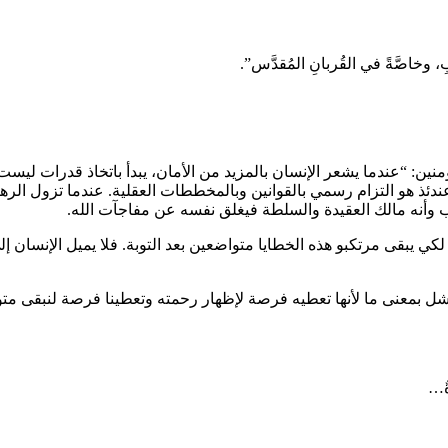
بِ، وخاصَّةً في القُربانِ المُقدَّس”.
ؤمنين: “عندما يشعر الإنسان بالمزيد من الأمان، يبدأ باتخاذ قدرات ليست
ئذ هو التزام رسمي بالقوانين وبالمخططات العقلية. عندما تزول الرهبة،
 وأنه مالك العقيدة والسلطة فيغلق نفسه عن مفاجآت الله.
؟ لكي يبقى مرتكبو هذه الخطايا متواضعين بعد التوبة. فلا يميل الإنسان
لفشل بمعنى ما لأنها تعطيه فرصة لإظهار رحمته وتعطينا فرصة لنبقى 
ةٌ…