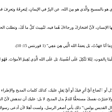
َذي هو بالمسيحِ والَّذي هو مِنَ الله، عن البِرِّ في الإيمانِ، لِيَعرِفَهُ ويَعرِف
ه، أيُّها الإنسان، لأنَّ افتخارَكَ ورجاءَكَ هُما فيه، لتُمِيتَ كلَّ ما لَكَ، وتطلب
هَدْتُ، بَل نِعمَةُ الله الَّتِي هِيَ مَعِي” (1 قورنتس 15: 10).
مَوتِ، لِئَلا نَتَّكِلَ عَلَى أنفُسِنَا، بَل عَلَى الله الَّذِي يُقِيمُ الأموَاتَ. فَهُوَ الَّذِي أنقَذَن
ل أو ٱتّضاع أيَّ أثرٍ فيكَ أو أيَّ ثِقلٍ عليك، كذلك كلمات المديح والإطراء 
اعتبَرْتَ نفسكَ مستحقًّا للذمِّ بدل المديح. لا بل: عليك أن تندهش لأنّ 
ل القديس بولس:” ذلك بأني أصغر الرسل، ولست أهلا لأن أدعى رسولا لأ