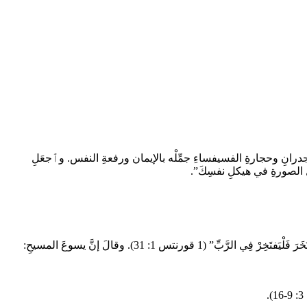
لَ الجدرانِ وحجارةِ الفسيفساءِ جمِّلْه بالإيمان ورفعةِ النفس. وٱجعَلِ
مثلَ الصورةِ في هيكلِ نفسِكَ”.
“هذه هي رِفعةُ الإنسانِ، هذا هو مجدُه وجلالُه: أن يَعرِفَ حقًّا مَن هو كَبِيرٌ، وأن يَتَمسَّكَ به وأن يأخُذَ المَجدَ مِن رَبِّ المَجد. قالَ الرَّسول: “مَن ٱفتَخَرَ فَلْيَفتَخِرْ فِي الرَّبِّ” (1 قورنتس 1: 31). وقالَ إنَّ يسوعَ المسيحِ:
.