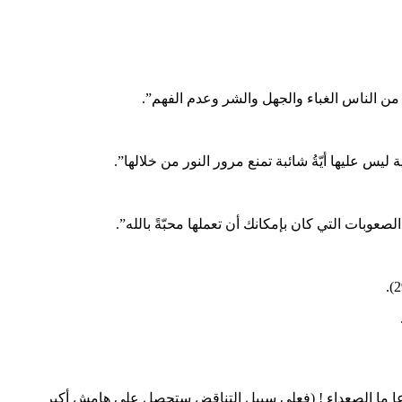
يس عليها أيّةُ شائبة تمنع مرور النور من خلالها”.
وبات التي كان بإمكانك أن تعملها محبّةً بالله”.
تَ نوعا ما الصعداء ! (فعلى سبيل التناقض ستحصل على هامش أكبر