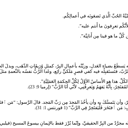
ِيَّةُ الحُبِّ الَّذي تَضعَونَه في أَعمالِكُم.
َّكُم تعرِفونَ ما أَنتم عليه”.
ن كُلِّ ما هو فينا مِن أَنانِيَّة”.
 يَسطَعُ بضياءِ العَدل، وزيِّنْه بأعمالِ البِرّ، كمثلِ وُرَيقَاتِ الذّهَب، وبد
لرَّبّ، فتَستَقبِلُه فيه كفي قصرٍ مَلَكيٍّ رائِع، وغَدا الرَّبُّ نفسُه بالنِّعمةِ 
. هذا هو الأَساسُ الأوَّلُ لِكُلِّ الحِكمَةِ العَمَلِيَّةِ”.
 بِأنَّهُ يَفهَمُ وَيَعرِفُنِي، لأنّي أنَا الرَّبُّ” (إرميا 9: 23).
فتَخَرَ فَلْيَفتَخِرْ فِي الرَّبِّ” (1 قورنتس 1: 31).
أنّه مجرَّدٌ من البِرِّ الحقيقيِّ، وإنّما بُرِّرَ فقط بالإيمانِ بيسوعَ المسيح (فيلبي 3: 9-16)