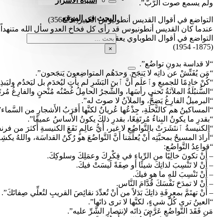
أشباه الأسرار
ولم يسمع صوت الرَّبّ”.
البحث في الموقع
التواضع في أقوال القديس أنطونيوس الكبير(251-356)
عندما كان القديس أنطونيوس قد رأى كل فخاخ العدو سأل الله متنهداً: “
بحث
التواضع في أقوال الطوباوي يعقوب الكبوشي
(1875- 1954)
×
“لا قداسة بدونِ تواضُع”.
“مَن يُفَتِّشْ عن ذاتِه لا يَنجَح. وَحدَهُم المتواضِعونَ يَنجَحون”.
“كُنْ خادِمًا للجميعِ وٱعلَم أَنَّ ٱبنَ البَشَرِ لم يأتِ ليُخدَم بل ليَخدُم وليَ
“السُّنبُلَةُ الملآنَةُ تَحني رأسَها، والشَّجرُ الحامِلُ غُصْنُه مُنْحنٍ والفارِغُ مُرتَ
“البرميلُ الفارِغُ يَضِجُّ، والملآنُ لا صوتَ له”.
“المساكينُ هم كالنَّخلَةِ، جِذْعُها عُريانٌ لكنَّها أَقرَبُ الأَشجارِ من السَّماء”
“بقدرِ ما يكونُ البِناءُ مُرتَفِعًا، بقدرِ ذلكَ يكونُ الأَساسُ عميقًا”.
“الكنيسةُ ٱنتَشَرَتْ بالتَّواضُعِ لا غير، أَيُّ عالِمٍ نَفَعَ الكنيسةِ أَكثرَ من
“أَرادَ المسيحُ بمحبَّتِه أَنْ يُعلِّمَنا أَنَّ التَّواضُعَ هو رُكْنُ القداسَة، واللهُ ي
“قواعِدُ التَّواضُع:
– أَنْ تكونَ خالِيًا من الرِّياءِ في فِكْرِكَ وعمَلِكَ وسلوكِكَ.
– أَنْ لا تَنْسِبَ لذاتِكَ شيئًا أو صِفَةً لَيسَتْ فيكَ.
– أَنْ تَنْسِبَ للهِ ما هو فيكَ.
– أَنْ لا تمدَحَ نَفْسَكَ قُدَّامَ النَّاس.
– أَنْ تهتَمَّ بمعرِفَةِ ذاتِكَ بَدَلاً من أنْ تُعدِّدَ نقائِصَ القريبِ لتُعلِّي صِفاتَكَ”.
“العينُ ترى كُلَّ شيءٍ، لكنَّها لا ترى ذاتَها”.
مَن فَقَدَ التَّواضُعِ عَرَّضَ ذاتَه لإنتصارِ الشَّرِّ عليه”.