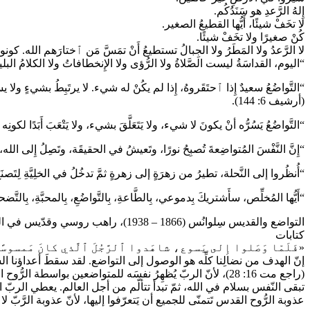
إِلهُ الرَّعدِ هو سَنَدُكُم.
لا تخَفْ شيئًا، أَيُّها القطيعُ الصغير.
كُنْ صغيرًا ولا تخَفْ شيئًا.
لا الرَّعدُ ولا المَطَرُ ولا الجِبالُ تستطيعُ أَنْ تمَسَّ مَن ٱختارَهم الله. كونو
“اليوم، القداسَةُ ليست الصَّلاةُ ولا الرُّؤى ولا الإِنخطافاتُ ولا الكلامُ البليغُ 
“التَّواضُعُ سعيدٌ إِذا ٱحتَقَروهُ، إِذا لم يكُنْ له شيء. لا يرتَبِطُ بشيءٍ ولا يست
(أرشيف 6: 144).
“التَّواضُعُ يَسُرُّه أنْ يكونَ لا شيء، ولا يَتَعَلَّقَ بشيء، ولا يَتْعَبَ أَب
“إِنَّ النَّفْسَ المُتواضِعةَ تُصبِحُ نورًا، وتَعيشُ في الحقيقَة، وتَصِلُ إِلى الله، ويَتَ
“أُنظُروا إلى النَّحلة، تطيرُ من زهرَةٍ إلى زهرةٍ ثمَّ تدخُلُ في الخلِيَّةِ لِتَصنَعَ
“أَيُّها المُخلِّص، سأَشتريكَ بِدموعي، بِالطَّاعةِ، بِالتَّواضُعِ، بِالمحبَّةِ، بِالتَّض
التواضع والقديس سِلوانُس (1866 – 1938)، راهب روسي وقدّيس في الكنائس الأرثوذكسيّة
كتابات
«فَلَمّا وَصَلوا إِلى يَسوع، شاهَدوا ٱلرَّجُلَ ٱلَّذي كانَ مَمسوسًا
إنّ الهدف من نضالِنا كلِّه هو الوصول إلى التواضع. لقد سقطَ أعداؤنا ال
(راجع مت 16: 28)، لأنّ الربّ يُظهِرُ نفسَه للمتواضعين بواسطة ا
تبقى النّفس بسلام في الله، ثمّ تبدأ تتألّم من أجل العالم. يعطي الربّ ا
عذوبة الرُّوح القدس تَتمنّى للجميع أن يَتعرّفوا إليها، لأنّ عذوبة الرَّبّ ل