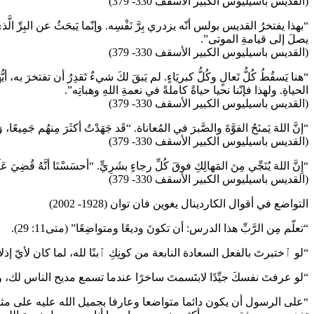
(القديس باسيليوس الكبير الأسقف 330- 379)
“بهذا يفتخرُ القديس بولس أنّه يزدري بِرَّ نَفْسِه. وإنّما يَبحَثُ عن البِرِّ الّ
يصلَ إلى قيامةِ الموتى”.
(القديس باسيليوس الكبير الأسقف 330- 379)
“هنا يَسقُطُ كُلُّ تَعالٍ وكُلُّ كبريَاءٍ. لم يَبقَ لكَ شيءٌ تَقدِرُ أن تفتخرَ ب
الحياةِ. ولهذا فإنّنا نحيا حياةً كاملةً في نعمةِ اللهِ وهباتِه”.
(القديس باسيليوس الكبير الأسقف 330- 379)
“إنَّ اللهَ يَمنَحُ القوَّةَ والصَّبرَ في المُعاناة. “قَد جَهَدْتُ أكثَرَ مِنهُم جَمِيعًا، وَمَا أنَا جَ
(القديس باسيليوس الكبير الأسقف 330- 379)
“إِنَّ اللهَ يُنَجِّي مِنَ المَهالِكِ فوقَ كُلِّ رجاءٍ بشَرِيٍّ. “أحسَسْنَا أنَّهُ قُضِيَ عَلَينَا بِال
(القديس باسيليوس الكبير الأسقف 330- 379)
التواضع في أقوال الكاردينال يغوين فان توان (1928- 2002)
“تعلّم مِن الرَّبِّ هذا الدرس: أن تكونَ وديعًا ومتواضِعًا” (متى11: 29).
“لو ٱختبرتَ بالفعل السعادة النابعة من كونِكِ ٱبنًا لله، لما كان لأيّ إذلا
“لو عرفتَ نفسكَ جيِّدًا لابتَسمتَ ساخرًا عندما تسمع مديح الناس لك، ول
“على الرسول أن يكون دائما متواضعا وعارفا بجميل الله عليه على مثا