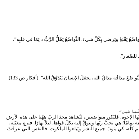
يَقْنَعُ ويَرضى بِكُلِّ شيء. التَّواضُعُ يَحُلُّ الرَّبُّ دائِمًا في قلبِه”.
 للصِّغار”.
ضُعُ مذاقُه مَذاقُ الله، يجعَلُ الإِنسانَ يَتَذَوَّقُ الله”. (أفكار ص 133).
شَّياطين»
 الإخوة، فَلنَكن متواضعين، لنُشاهدَ مجدَ الربّ ههُنا على هذه الأرض
فة تمامًا؛ هي تحبُّ ربّها وتتوقُ إليه بكلّ قواها، ليلاً نهارًا. فترةٍ معيّنة،
الم كلّه، كي يتوبَ جميع البشر ويَبلغوا الملكوت. فالنفس التي عرفَتْ