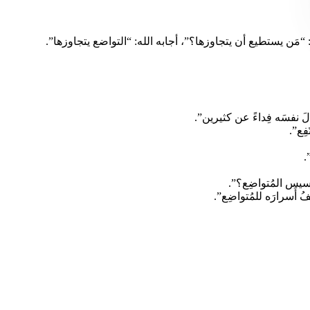
مَن يستطيع أن يتجاوزها؟”، أجابه الله: “التواضع يتجاوزها”.
بذِلَ نفسَه فِداءً عن كثيرين”.
فِع”.
.
 فرنسيس المُتواضِع؟”.
كشِفُ أَسرارَه للمُتواضِع”.