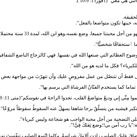
 (1قور15: 9-10 ).
لحقيقة.
ه، حينها تكون متواضعا بالفعل”.
سه،وهو ابن الله، لمدة 33 سنة محتملا من الناس الغباء والجهل والشر وعدم الفهم”.
ا ٱستحقاقًا شخصيًّا”.
وضوح العظائم التي صنعها الله في نفسها. فهي كالزجاج الناصع الشفافية ل
كبرياء؟ فكل ما لديه هو من الله”.
ل فقط أن تتنصّل من عمل مفروضٍ عليك وأن تتهرّبَ من مواجهة بعض الصع
 تماما كما يستخدم الفنّانُ الفرشاةَ التي يرسم بها”.
 مِنِّي إِني وديعٌ متواضعُ القلب، تجدوا الراحةَ في نفوسكم”(متى 11: 29).
كبر فيشبه من يتسلّقُ برجا شاهقا يسهلُ عنه السقوطُ سقوطاً مروّعًا”.
 على التضحية من أجل محبة الواجب هو شجاعة وليس كبرياء”.
”يا رب آمن بي!؛وضع ثِقتَكَ فِيَّ!”.
كلّما ضاقَ عليك الصليب زادت آلامكَ شراسةً. وكلما اتّسع الصليب تنفّس