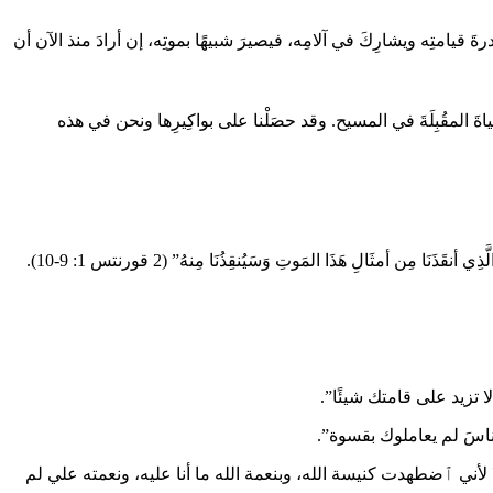
َ قدرةَ قيامتِه ويشارِكَ في آلامِه، فيصيرَ شبيهًا بموتِه، إن أرادَ منذ الآن أن
َ الحياةَ المقُبِلَةَ في المسيح. وقد حصَلْنا على بواكِيرِها ونحن في هذه
َا مِن أمثَالِ هَذَا المَوتِ وَسَيُنقِذُنَا مِنهُ” (2 قورنتس 1: 9-10).
لا تزيد على قامتك شيئًا”.
الناسَ لم يعاملوك بقسوة”.
ني ٱضطهدت كنيسة الله، وبنعمة الله ما أنا عليه، ونعمته علي لم