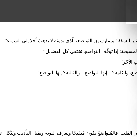
ثير للشفقة ويمارسون التواضع، الّذي بدونه لا يذهبُ أحدٌ إلى السماء”.
سبحة؛ إذا توقّف التواضع، تختفي كل الفضائل”.
ِ الآخَر”.
والثانية؟ – إنها التواضع – والثالثة؟ إنها التواضع”.
ُ يكمن في القلب. فالمُتواضِعُ يكون مُنفَتِحًا ويعرف التوبة ويقبل التأديب ويَتَّكِ