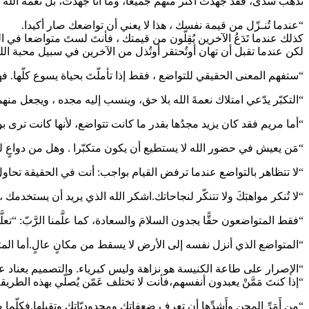
تذهب سدى، فقد جهدت أكثر منهم جميعا، وما أنا جهدت، بل نعمة الله التي هي معي”
“عندما تُنـزّل من قيمة نفسك ، هذا لا يعني أن تواضعك صار أكيدا.
كذلك عندما تَدَعُ الآخرين يُقِلّون من قيمتك ، فأنتَ لستَ متواضعا في ا
لكن عندما تقبل أن تهان أوتُحتقر أوتُذل من الآخرين في سبيل محبة الل
“ستفهم المعنى الحقيقي للتواضع ، فقط إذا تأملّتَ بحياة يسوع كلّها. فهو من أجل محبتنا جميعا، وضع نف
“التكبّر يدّعي امتلاك نعمةَ الله بلا حق، وينسب إليه مجده ، ويجعل منهم
“أما مريم فقد كان يزيد مجدُها بقدر ما كانت تتواضع، لأنها كانت ترى ب
“مَن يعيش في حضور الله لا يستطيع أن يكون متكبّرا . وهل من دواعٍ لل
“لا تتظاهر بالتواضع عندما ترفض القيام بواجب: أنت في الحقيقة تحاو
“لا تُنكر مواهبَكَ ولا تتنكّر لنجاحاتك.اشكر الله الذي يريد أن يستخدمك ،
“فقط المتواضعون حقًّا يجدون السلامَ والسعادة، كما علَّمنا الرَّبّ: “تعلَّموا
“المتواضع الذي أنزل نفسه إلى الأرض لا يسقط من مكانٍ عالٍ.أما المت
“الإصرار على طاعة الكنيسة هو نزاهة وليس كبرياء. والتصميم بعناد
“إذا كنتَ مَمَّنْ يعبدون أنفسهم،فأنت لا تختلف عَمّن يُصلّي بهذه الطريقة:
“مِن أَمَرِّ المِحنِ وأَشدِّها أن تعرف ضعفاتك ومحدوديّاتك وتقبلها.ف