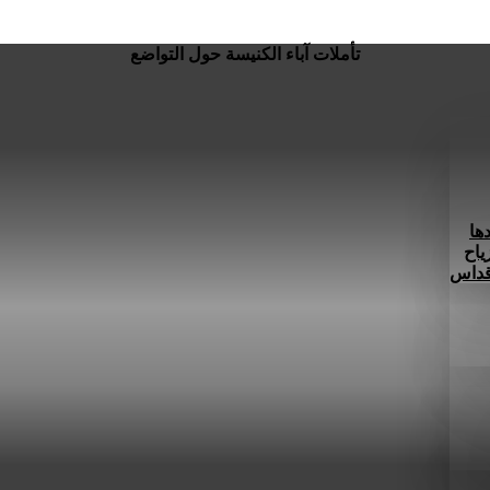
تأملات آباء الكنيسة حول التواضع
ها
ياح
 قداس