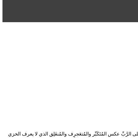
ل على الرَّبِّ عكس المُتَكَبِّر والمُتعَجرِف والمُنغَلِق الذي لا يعرف الخزي