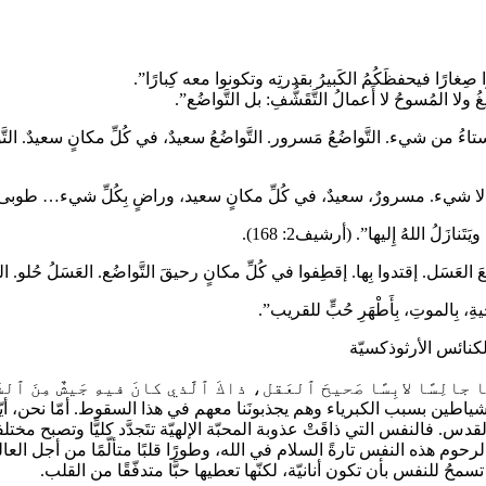
ا صِغارًا فيحفظَكُمُ الكَبيرُ بقدرتِه وتكونوا معه كِبارًا”.
ولا المُسوحُ لا أَعمالُ التَّقَشُّفِ: بل التَّواضُع”.
اءُ من شيء. التَّواضُعُ مَسرور. التَّواضُعُ سعيدٌ، في كُلِّ مكانٍ سعيدٌ. التَّواضُعُ 
َدًا لكونِه لا شيء. مسرورٌ، سعيدٌ، في كُلِّ مكانٍ سعيد، وراضٍ بِكُلِّ شيء… طوبى
نازَلُ اللهُ إِليها”. (أرشيف2: 168).
 العَسَل. إقتدوا بِها. إقطِفوا في كُلِّ مكانٍ رحيقَ التَّواضُع. العَسَلُ حُلو. التَّوا
حيةِ، بِالموتِ، بِأَطْهَرِ حُبٍّ للقريب”.
 جالِسًا لابِسًا صَحيحَ ٱلعَقل، ذاكَ ٱلَّذي كانَ فيهِ جَيشٌ مِنَ ٱل
شياطين بسبب الكبرياء وهم يجذبونَنا معهم في هذا السقوط. أمّا نحن، أيّها
لرُّوح القدس. فالنفس التي ذاقَتْ عذوبة المحبّة الإلهيّة تتَجدَّد كليًّا وتصبح مختل
لرحوم هذه النفس تارةً السلام في الله، وطورًا قلبًا متألّمًا من أجل الع
ا تسمحُ للنفس بأن تكون أنانيّة، لكنّها تعطيها حبًّا متدفّقًا من القلب.