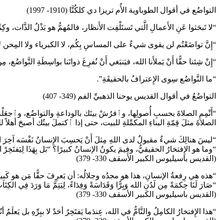
التواضُع في أقوال الطوباوية الأُم تريزا دي كلكُتَّا (1910- 1997)
“لا تَبحَثوا عَنِ الأَعمالِ الَّتي تَستَلْفِت الأَنظار، فالمُهمُّ هو بَذْلُ الذَّات، وكِمّ
“إِنَّ تواضَعْتُم لن يقوى شيءٌ على المساسِ بِكُم، لا الكبرياء ولا المِحن لأَن
“إِنْ شِئنا حقًّا أَنْ يَملأَنا الله، فيَنبَغي أَنْ نُفرِغَ ذواتَنا بواسِطَةِ التَّواضُع، مِ
“ما التَّواضُع سِوى الإِعترافُ بالحقيقَةِ”.
التواضُعُ في أقوال القديس يوحنا الذهبيِّ الفم (349- 407)
“أَتْمِمِ الصلاةَ بحسبِ أُصولِها، وٱفرُشْ بيتَك بالوداعةِ والتواضُع، وٱجعَلْه
الصلاةَ مثلَ قِمّةِ البناءِ المكمِّلةِ للبيت، حتى إذا ٱكتملَ بيتُك أصبحَ أهلاً ل
“ليسَ هنالِكَ شيءٌ مقبولٌ لدى اللهِ مِثلَ أَنْ يَحسِبَ الإِنسانُ نَفْسَه آخِرَ الكُلِّ
“وما هو الإِفتخارُ الحقيقيُّ، وفِيمَ يكونُ الإنسانُ كبيرًا؟ “بَل بِهَذَا لِيَفتَخِرْ المُفتَخِرُ،
(القديس باسيليوس الكبير الأسقف 330- 379)
“صَارَ لَنَا حِكمَةً مِن لَدُنِ الله وَبِرًّا وَقَدَاسَةً وَفِدَاءً، لِيَتِمَّ مَا وَرَدَ فِي الكِتَابِ: مَن ٱ
(القديس باسيليوس الكبير الأسقف 330- 379)
“هذا الإِفتخارُ الكامِلُ والتَّامُّ في الله، عِندَما يَفتَخِرُ أحَدٌ لا ببِرِّهِ بل يَعلَمُ 