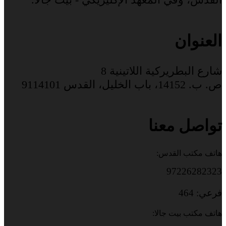
العنوان
شارع البطريركية اللاتينية 8
ص. ب. 14152، باب الخليل، القدس 9114101
تواصل معنا
هاتف مكتب القدس:
97226282323
فرعي: 464
هاتف مكتب بيت جالا: