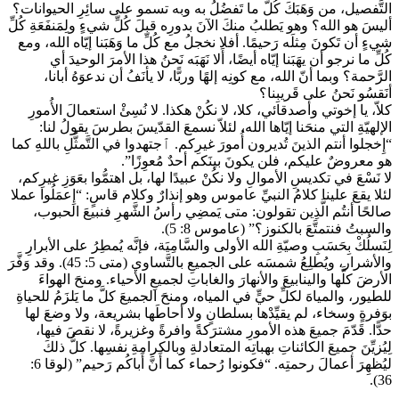
التَّفصيل، من وَهَبَكَ كُلَّ ما تَفضُلُ به وبه تسمو على سائِرِ الحيوانات؟
أليسَ هو الله؟ وهو يَطلبُ منكَ الآنَ بدورِه قبلَ كُلِّ شيءٍ ولِمَنفَعَةِ كُلِّ
شيءٍ أن تَكونَ مِثلَه رَحيمًا. أفلا نخجلُ مع كُلِّ ما وَهَبَنا إيّاه الله، ومع
كُلِّ ما نرجو أن يهَبَنا إيّاه أيضًا، أَلا نَهَبَه نَحنُ هذا الأمرَ الوحيدَ أي
الرَّحمة؟ وبما أنّ الله، مع كونِه إلهًا وربًّا، لا يأنَفُ أن ندعوَهُ أبانا،
أنَقسُو نَحنُ على قَريبِنا؟
كلاّ، يا إخوتي وأصدقائي، كلا، لا نكُنْ هكذا. لا نُسِئْ استعمالَ الأُمورِ
الإلهيّةِ التي منحَنا إيّاها الله، لئلاّ نسمعَ القدّيسَ بطرسَ يقولُ لنا:
“إِخجلوا أنتم الذينَ تُديرون أُمورَ غيرِكم. ٱجتهدوا في التَّمثُّلِ باللهِ كما
هو معروضٌ عليكم، فلن يكونَ بينَكم أحدٌ مُعوِزًا”.
لا نَسْعَ في تكديسِ الأموالِ ولا نكُنْ عبيدًا لها، بل اهتمُّوا بعَوَزِ غيرِكم،
لئلا يقعَ علينا كلامُ النبيِّ عاموس وهو إنذارٌ وكلام قاسٍ: “إِعمَلُوا عملا
صالحًا أنتُم الَّذِين تقولون: متى يَمضِي رأسُ الشَّهرِ فنبيعَ الحبوب،
والسبتُ فنتمتَّعَ بالكنوز؟” (عاموس 8: 5).
لِنَسلُكْ بِحَسَبِ وصيّةِ الله الأولى والسَّامِيَة، فإنَّه يُمطِرُ على الأبرارِ
والأشرار، ويُطلِعُ شمسَه على الجميعِ بالتَّساوي (متى 5: 45). وقد وَفَّرَ
الأرضَ كلَّها والينابيعَ والأنهارَ والغاباتِ لجميعِ الأحياء. ومنحَ الهواءَ
للطيور، والمياهَ لكلِّ حيٍّ في المياه، ومنحَ الجميعَ كلَّ ما يَلزَمُ للحياةِ
بوَفرةٍ وسخاء، لم يقيِّدْها بسلطانٍ ولا أحاطَها بشريعة، ولا وضعَ لها
حدًّا. قَدّمَ جميعَ هذه الأمورِ مشترَكةً وافرةً وغزيرةً، لا نقصَ فيها،
لِيُزيِّنَ جميعَ الكائناتِ بهباتِه المتعادلةِ وبالكرامةِ نفسِها. كلُّ ذلكَ
ليُظهِرَ أعمالَ رحمتِه. “فكونوا رُحماء كما أَنَّ أَباكُم رَحيم” (لوقا 6:
36).
…………………