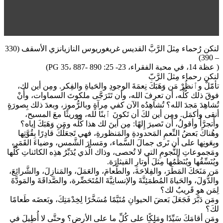
لنكن رُحماء مِثلَ الرَّبَّ القديس غريغوريوس النازيانزي الأسقف (330
– 390)
( عظة 14، في محبة الفقراء، 23- 25: PG 35، 887- 890)
لنكن رحماء مِثلَ الرَّبّ
تأمّلْ وٱنظُرْ مَن وَهَبَكَ نِعمَةَ الوجودِ والحَياةِ والفِكر. ومِن أين لك،
فوقَ ذلك كُلِّه، أن تعرِفَ الله، وأن تَتَرَجَّى ملكوتَ السماوات، وأَنْ
تُشاهِدَ مَجدَ الله؟ تُشاهِدُه الآن كفي مِرآةٍ وبالرُّموز، وبعدَ ذلك بِصورَةٍ
أنقى وأكمَل. ومِن أين لكَ أن تَكونَ ٱبنًا لله، ووريثًا معَ المسيح،
وأَتجرَّأُ وأقولُ، أَن تَصيرَ إِلهًا: مِن أينَ لك هذا كُلُّه ومَن وَهَبَكَ إياه؟
وهُناكَ بَعضُ النِّعمِ المَحدودةِ والمَنظورةِ، فهي تَجعَلُكَ قادِرًا بِقُوَّتِها
وبِعَونِها على أن تَرى جمالَ السَّماء، ومَسارَ الشَّمس، وضياءَ القَمَر،
ومَجموعاتِ النُّجومِ التي لا تُحصى، وذاك الَّذي يُدَبِّرُ هذِه الكائناتِ كُلَّها
ويُنَسِّقُها ويُنَظِّمُها مِثلَ أَوتارِ القيثارَة.
مَن مَنَحَكَ المَطَرَ، والفِلاحَةَ، والطَّعامَ، والعَمَلَ، والمَنازِلَ، والشَّرائِعَ،
والدُّوَلَ، والحَياةَ المُطمَئِنَّةَ والإنسانِيَّةَ المُتَحَضِّرة، والصَّداقَةَ والمَودَّةَ
لِمَن هو قَريبٌ لك؟
ومَن دَبَّرَ فَجَعَلَ بَعضَ الحيوانِ مُتَيَّمًا مُسَخَّرًا لِخِدْمَتِكَ، وبَعضَه طَعامًا
لكَ؟
ومَن أقامَكَ سَيِّدًا ومَلِكًا على كُلِّ ما على الأرض؟ وحتَّى لا أُطِيلَ في