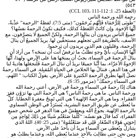
٥٤٣)
(العظة 25، 1: CCL 103، 111-112)
رحمة الله ورحمة الناس
“طُوبَى لِلرُّحَمَاءِ فَإنَّهُم يُرحَمُون” (متى 7:5). لفظةُ “الرحمة” عذْبةٌ،
أيُّها الإخوة. وإن كانَتْ اللفظةُ كذلك، فكيف تكونُ الرحمةُ نفسُها؟
جميعُ الناسِ يريدون أن ينالوا الرحمة، ولكنَّ الجميعَ لا يتصرَّفون، مع
الأسف، بالطريقةِ التي تجعلُهم مستحقِّين لها. يريدُ الجميعُ أن ينالَ
الرحمة، وقليلون هم الذين يريدون أن يَرحموا.
أيُّها الإنسان، بأيِّ وجهٍ تطلُبُ ما ترفضُ أنت أن تمنحَه؟ من أرادَ أن
ينالَ الرحمةَ في السماءِ، يجبُ أن يمنحَها هنا على الأرض. ولهذا، أيُّها
الإخوةُ الأعزّاء، بما أنَّنا جميعًا نريدُ أن ننالَ الرحمةَ فَلْنجعَلْها هاديةً لنا
في هذا الدهرِ، فننالُ بها الخلاصَ في الحياةِ المُقبِلة. في السماءِ رحمةٌ
نصلُ إليها بطرقِ الرحمةِ الكثيرةِ على الأرض. يقولُ الكتاب: ” اللهم،
في السماءِ رحمتُكَ” (مزمور 35: 6).
هناك إذًا رحمةٌ في السماء ورحمةٌ في الأرض، أعني رحمةَ الله
ورحمةَ الناس. ما هي رحمةُ الناس؟ هي الرحمةُ التي بها ترَوْن فقرَ
الفقراء. وما هي الرحمةُ الإلهية؟ هي التي تَمنحُ مغفرةَ الخطايا. كلُّ
ما يُعطَى عن طريقِ الرحمةِ البشرية، يُستَرَدُّ في الوطنِ السماوي
بالرحمةِ الإلهية. يجوعُ الله ويعطشُ في هذا الدهرِ في شخصِ جميعِ
الفقراءِ، كما قالَ هو نفسُه: “كُلَّمَا صَنَعْتُم شَيئًا مِن ذَلِكَ لِوَاحِدٍ مِن
إخوَتِي هَؤلاءِ الصِّغَارِ فَلِي قَد صَنَعْتُمُوهُ” (متى 25: 40). اللهُ الذي
يتنازلُ ويُعطي من السماءِ يريدُ أن يأخذَ على الأرض.
ومن نحن حتى نطالِبَ بالأخذِ عندَما يُعطي الله، وعندَما يطلبُ هو