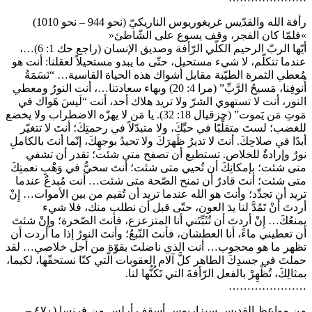
رأفة الله والقدّيس غريغوريوس الناريكيّ (نحو 944 – نحو 1010)
»فلمّا كان الفجر، وقف يسوع على الشّاطئ«
أيّها الربّ الرحيم الكلّي الرّأفة وصديق الإنسان (راجع حك 1: 6)…،
عندما تتكلّم، لا شيء مستحيل، حتّى ما يبدو مستحيلاً لعقلنا: أنت هو
مُعطي الثمرة الطيّبة مقابل أشواك هذه الحياة القاسية… “نَسَمَةُ
أُنوفِنا، مَسيحُ الرَّبِّ” (مرا 4: 20) وبهاء سعادتنا…، أنت النورُ ومعطي
النور، أنت لا تستهوي الشرّ ولا تريد هلاك أحد، أنت “لَيسَ هَواك في
مَوتِ مَن يَموت” (حزقيال 18: 32). يا مَن لا يهزّه الاضطراب ولا يخضع
للغضب؛ لستَ متقلِّبًا في حبِّكَ، ولا متبدّلاً في رحمتِكَ؛ أنتَ لا تتغيّر
أبدًا في صلاحِكَ. أنتَ لا تديرُ ظَهرَكَ ولا تحيدُ بوجهِكَ، إنّما أنتَ بالكاملِ
نورٌ وإرادةٌ للخلاص. تستطيع أن تصفح متى شئت؛ تقدر أن تشفي
متى شئت؛ بإمكانِكَ أن تُحيي متى شئت؛ أنتَ سخيٌّ في وَهْبِ نعمتِكَ
متى شئت؛ أنتَ قادرٌ أن تمنح الصّحة متى شئت… أنت مُبدعٌ عندما
تريد أن تجدِّد؛ وأنتَ هو الله عندما تريد أن تُقيم من بين الأموات… إِنْ
أردتَ أنْ تَمُدَّ لنا يدَ العون، حتّى قبل أن نطلب منك، فلا شيء
يمنعُكَ… إِنْ أردتَ أن تُثَبِّتَني أنا المتزعزع، فأنتَ الصّخرة؛ وإِنْ شئتَ
أن تعطيني ماءً، أنا العطشان، فأنتَ النّبعُ؛ وأنتَ النورُ إذا ما أردت أن
تظهر ما هو محجوب… أنت الذي ناضلتَ بقوّة من أجل خلاصي… لقد
حملتَ في جسدِكَ الطاهر كلَّ آلام العقوبات الّتي كنّا نستحقّها، لكيما،
بمثالِكَ، تُظْهِرْ بالفعل الرّأفةَ التي تَكُنُّها لنا.
…………………
من مواعظ القديس سيزاريوس أسقف أرلس من فرنسا (٤٧٠ –