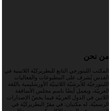
من نحن
المكتب الليتورجي التابع للبطريركيّة اللاتينية في
القدس يُشرف على المطبوعات والفعاليات
الليتورجيّة للأبرشيّة اللاتينيّة الأورشليمية باللغة
العربيّة، ويعمل أيضًا باسم مجلس الأساقفة
اللاتين في الدول العربيّة فيما يخصّ الإصدارات
الرسميّة. له مكتبان: في مقرّ البطريركيّة في
القدس، وفي المعهد الإكليريكي - بيت جالا.