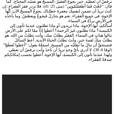
نرفضُ أن نُعطيَه. حين يجوعُ الفقيرُ، المسيحُ هو نفسُه المحتاج، كما
قال: “جُعْتُ فَمَا أطعَمْتُمُونِي” (متى 25: 41). فلا تزدرِ فقرَ الفقراء، إن
كنتَ تريدُ أن تضمنَ لنفسِك مغفرةَ خطاياك. يجوعُ المسيحُ الآن، أيُّها
الإخوة، في جميعِ الفقراء. نعم هو يتنازلُ فيجوعُ ويعطشُ. وما يأخذُه
في الأرضِ يردُّهُ في السماء.
أسألُكم، أيها الإخوة، ماذا تريدون أو ماذا تطلبون عندما تأتون إلى
الكنيسة؟ ماذا تطلبون غيرَ الرحمة؟ أعطوا إذًا ممّا لكم على الأرضِ
تنالوا هباتٍ في السماء. الفقيُر يطلبُ منك، وأنت تطلبُ من الله. هو
يطلبُ منكَ لقمةَ خبزٍ، وأنتَ تطلبُ الحياةَ الأبدية. أعطِ السائلَ
فتستحقَّ أن تنالَ ما تطلبُه من المسيح. اسمَعْهُ يقول: “أعطوا تُعطَوْا”
(لوقا 6: 38). لا أدري بأيِّ وجهٍ تريدُ أن تأخذَ وأنت ترفضُ أن تعطي.
ولهذا عندَما تأتون إلى الكنيسةِ، أيها الإخوة، أعطوا بحسب إمكاناتِكم
صدقةً للفقراء.