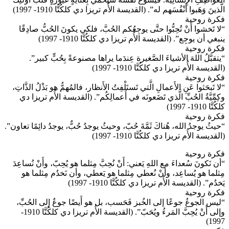
الَّذينَ وَهَبوا أَنْفُسَهم له”. (القديسة الأُم تريزا دي كلكُتَّا 1910- 1997)
فكرة روحية
“لا تَخشوا أَنْ تُحِبُّوا حتَّى يوجِعُكم الحُبَّ، فلكي يكونَ الحُبُّ صادِقًا
ينبغي أن يوجِع”. (القديسة الأُم تريزا دي كلكُتَّا 1910- 1997)
فكرة روحية
“يتقبَّلُ اللهَ الأشياءَ الصَّغيرة عِندَما يراها مصنوعةً بِحُبٍّ كبير”.
(القديسة الأُم تريزا دي كلكُتَّا 1910- 1997)
فكرة روحية
“لا تَبحَثوا عَنِ الأَعمالِ الَّتي تَستَلْفِتُ الأَنظار، فالمُهمُّ هو بَذْلُ الذَّاتِ،
وكِمِّيَّةُ الحُبِّ الَّذي تَضَعونَه في أَعمالِكُم”. (القديسة الأُم تريزا دي
كلكُتَّا 1910- 1997)
فكرة روحية
“حيثُ يوجدُ الله، هُناكَ ثَمَّةَ حُبّ، وحيثُ يوجدُ حُبٌّ، يوجدُ دائِمًا تعاون”.
(القديسة الأُم تريزا دي كلكُتَّا 1910- 1997)
فكرة روحية
“أن نَكونَ سُعداءَ مع اللهِ يَعني: أَنْ نُحِبَّ مِثلما هو يُحِبّ، وأَنْ نُساعِدَ
مِثلما هو يُساعِد، وأَنْ نُعطي مِثلما هو يَعطي، وأن نَخدُم مِثلما هو
يَخدُم”. (القديسة الأُم تريزا دي كلكُتَّا 1910- 1997)
فكرة روحية
“ليس الجوعُ جوعًا إلى الخُبز فَحَسب، بل هو أَيضًا جوعٌ إِلى الحُبِّ،
وإلى أَنْ يُحِبَّ المَرءُ ويُحَبّ”. (القديسة الأُم تريزا دي كلكُتَّا 1910-
1997)