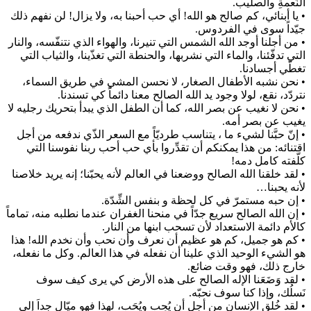
النِّعمةِ والصليب.
• يا أبنائي، كم صالح هو الله! أي حب أحبنا به، ولا يزال! لن نفهم ذلك
جيّداً سوى في الفردوس.
• من أجلنا أوجد الله الشمس التي تنيرنا، والهواء الذي نتنفّسه، والنار
التي تدفّئنا، والماء التي نشربها، والحنطة التي تغذّينا، والثياب التي
تغطّي أجسادنا.
• نحن نشبه الأطفال الصغار، لا نحسن المشي في طريق السماء،
نتردّد، نقع، لولا وجود يد الله الصالح معنا دائماً كي تسندنا.
• نحن لا نغيب عن بصر الله، كما أن الطفل الذي يبدأ بتحريك رجليه لا
يغيب عن بصر أمه.
• إنّ حبَّنا لشيء ما ، يتناسب طرديّاً مع السعر الذّي ندفعه من أجل
اقتنائه: من هذا يمكنكم أن تقدِّروا بأي حب أحب ربنا نفوسنا التي
كلّفته كامل دمه!
• لقد خلقنا الله الصالح ووضعنا في العالم لأنه يحبّنا؛ إنه يريد خلاصنا
لأنه يحبنا…
• إن حبه مستمرّ في كل لحظة و بنفس الشِّدّة.
• إن الله الصالح سريع جدّاً في منحنا الغفران عندما نطلبه منه، تماماً
كالأم دائمة الاستعداد لأن تسحب ابنها من النار.
• كم هو جميل، كم هو عظيم أن نعرف وأن نحب وأن نخدم الله! هذا
هو الشيء الوحيد الذي علينا أن نفعله في هذا العالم. وكل ما نفعله،
خارج ذلك، فهو وقت ضائع.
• لقد وَضَعَنا الإله الصالح على هذه الأرض كي يرى كيف سوف
نَسلُك، وإذا كنا سوف نحبّه.
• لقد خُلق الإنسان من أجل أن يُحِب ويُحَب، لهذا فهو ميّال جداَ إلى