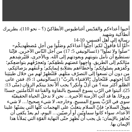
أحبوا أعداءكم والقدّيس أغناطيوس الأنطاكيّ (؟ – نحو 110)، بطريرك
أنطاكية وشهيد
رسالة إلى أهل أفسس، 10-14
»أَمَّا أَنا فأَقولُ لكم: أَحِبُّوا أَعداءَكم وصَلُّوا مِن أَجلِ مُضطَهِديكُم«
“صلّوا ولا تملّوا” (1تسالونيقي 5: 17) من أجل النّاس الآخرين. فإنّنا
نستطيع أن نأمل بتوبتهم وبعودتهم إلى الله. وبالأحرى، فَليُرشِدهم
مثالكم إلى الطريق. واجِهوا غضبَهم بلطفِكم؛ وتَعجرُفَهم بتواضعِكم؛
وكُفرَهم بصلواتِكم؛ وأخطاءَهم بصَلابةِ إيمانِكم؛ وعُنفَهم برَصانَتِكم،
من دون أن تسعوا إلى التصرّف مثلَهم. فَلنُظهِرْ لهم من خلال طيبَتِنا
أنّنا إخوتهم. فَلنُحاول “الاقتداء بالربّ” (1تسالونيقي 1: 6). فمَن عانى
الظلم أكثر منه؟ مَن أُذِلّ وأُنكِر؟ يجب ألاّ نجدَ بينكم الزؤان (متّى 13:
25). أُثبتوا في الرّب يسوع المسيح بالنقاوة والقناعة الكاملتين جسدًا
وروحًا. ها قد أتَتِ الأزمنة الأخيرة… نحن لا ندخلُ الحياة الحقيقيّة
سوى في الرّبِّ يسوع المسيح. وخارجه، لا شيء صحيح!… لا شيء
يفوقُ السلام؛ فإنّ السلام يتغلّبُ على الهجمات كلّها التي يشنّها علينا
الأعداء، سواء كانوا سماويّين أو أرضيّين… اليوم، لم يعدْ يكفي أن
نُجاهِرَ بالإيمان؛ بل يجب أن نُظهِرَ حتّى النهاية القوّة التي يَملأنا هذا
الإيمان بها.
…………………