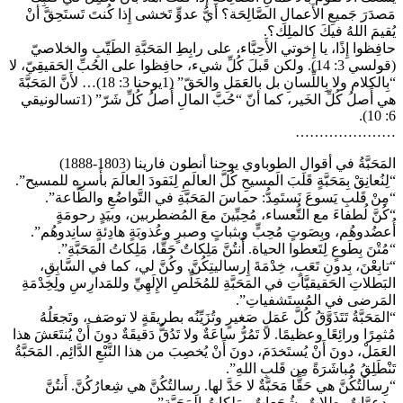
مَصدَرَ جَميعِ الأَعمالِ الصَّالِحَة؟ أيُّ عدوٍّ تَخشى إِذا كُنتَ تَستَحِقَّ أنْ
يُقيمَ اللهُ فيكَ كالملِك؟.
حافِظوا إِذًا، يا إِخوتي الأَحِبَّاء، على رابِطِ المَحَبَّةِ الطَيِّبِ والخلاصيّ
(قولسي 3: 14). ولكن قَبلَ كُلِّ شيء، حافِظوا على الحُبِّ الحَقيقِيّ، لا
“بِالكلام ولا بِاللِّسانِ بل بالعَمَلِ والحَقّ” (1يوحنا 3: 18)… لأَنَّ المَحَبَّةَ
هي أَصلُ كُلِّ الخَير، كما أنّ “حُبَّ المالِ أَصلُ كُلِّ شَرّ” (1تسالونيقي
6: 10).
…………………
المَحَبَّةُ في أقوالِ الطوباوي يوحنا أنطون فارينا (1803-1888)
“لِنُعانِقْ بِمَحَبَّةٍ قَلبَ الَمسيحِ كُلَّ العالَمِ لِنَقودَ العالَمَ بأَسرِه للمسيح”.
“مِنْ قَلبِ يَسوعَ نَستَمِدُّ: حماسَ المَحَبَّةِ في التَّواضُعِ والطَّاعة”.
“كُنَّ لُطفاءَ مع التُّعساء، مُحِبِّينَ معَ المُضطربين، وبيَدٍ رحومَةٍ
أُعضُدوهُم، وبِصَوتٍ مُحِبٍّ وبثباتٍ وصبرٍ وعُذوبَةٍ هادِئةٍ سانِدوهُم”.
“مُتْنَ بِطَوعٍ لِتَعطوا الحياة. أَنتُنَّ مَلِكاتٌ حَقًّا، مَلِكاتُ المَحَبَّةِ”.
“تابِعْنَ، بِدونِ تَعَبٍ، خِدْمَةَ إِرساليتِكُنَّ. وكُنَّ لي، كما في السَّابِقِ،
البَطلاتِ الحَقيقيَّاتِ في المَحَبَّةِ للمُخَلِّصِ الإِلَهِيِّ وللمَدارِسِ ولِخِدْمَةِ
المَرضى في المُستَشفياتِ”.
“المَحَبَّةُ تَتَذَوَّقُ كُلَّ عَمَلٍ صَغيرٍ وتُزَيِّنُه بطريقَةٍ لا توصَف، وتَجعَلُهُ
مُثمِرًا ورائِعًا وعظيمًا. لا تَمُرُّ ساعَةٌ ولا تَدُقُّ دَقيقَةٌ دونَ أَنْ يُنتَعَشَ هذا
العَمَلْ، دونَ أَنْ يُستَخدَمَ، دونَ أَنْ يُخصِبَ من هذا النَّبْعِ الدَّائِم. المَحَبَّةُ
تَنْطَلِقُ مُباشَرَةً مِن قَلبِ اللهِ”.
“رِسالَتُكُنَّ هي حَقًّا مَحَبَّةٌ لا حَدَّ لها. رِسالتُكُنَّ هي شِعارُكُنَّ. أَنتُنَّ
مدعوَّاتٌ بطلاتٌ، شُجَعاتٌ، مَلِكاتُ المَحَبَّةِ”.