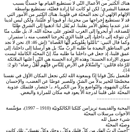
هناك الكثير من الأعمال التّي لا نستطيع القيام بها جسديًّا بسبب
ضعفنا البشري؛ لكن لو كانت لنا إرادة فعليّة، نستطيع بواسطة
الإلهام الإلهي أن نجد المحبّة في قلوبنا. هناك الكثير من الأمور التي
قد لا نستطيع إخراجها من مخزننا، أو قبونِا أو علّيّتنا، ولكن ليس لدينا
عذر عندما يتعلّق الأمر بقلبنا. لم يُقَل لنا: اذهبوا إلى الشرق طلبًا
للصدقة، أو أبحروا إلى الغرب للعثور على محبّة الله. لا، بل طُلب منّا
أن نتوجّه إلى داخلنا، إلى قلبنا الذي يُخرِجنا الغضب منه بٱستمرار.
وكما قال النبي: “تأَمَّلوا بِقُلوبِكم أَيُّها العُصاة” (إش 46: 8). نحن لا نجد
في المناطق البعيدة ما طلبه الربّ منّا؛ بل هو أرسلنا إلى داخلنا، إلى
عمق قلبنا، إذ جعل في داخلنا ما طلبه منّا. إنّ المحبّة الكاملة ليست
سوى الإرادة الحسنة؛ وهذه الإرادة الحسنة هي التّي أعلنها الملائكة
للرّعاة قائلين: “والسَّلامُ في الأَرضِ لِلنَّاسِ فإنَّهم أَهْلُ رِضاه” (لو 2:
14).
فلنعمل بكلّ قوانا إذًا وبمعونة الله لكي نجعل المكان الأوّل في نفسنا
مخصّصًا للخير بدلاً من الشرّ، وللصبر عوضًا عن الغضب، والإحسان
مكان الشهوة، والتّواضع بدلاً من الكبرياء. بٱختصار، فلتملك عذوبة
المحبّة على قلبنا لدرجة ألاّ يعود فيه مكان للمرارة والبغض.
…………………
المحبة والقديسة تريزامن كلكتا الكالكوتيّة (1910 – 1997)، مؤسِّسة
الأخوات مرسلات المحبّة
شيء جميل لله
وصيّة المحبّة
“أحبِبْ الربّ إلهك من كلّ قلبك وكلّ روحك وكلّ نفسك”. تلك كانت