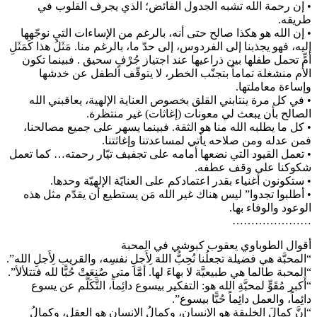
• إن رحمة الله تشبه الجدول الفائض؛ الذي يجرف القلوب في
طريقه.
• إن الله هو هكذا صالح حتى أنه، بالرغم من الإساءات التي نوجّهها
إليه، فهو يجذبنا إلى الفردوس، إلى حدّ ما، بالرغم منا. مَثَلُ هذا كَمَثَلِ
أمٍّ تحمل طفلها بين ذراعيها عند اجتياز جُرْفٍ سحيق . فبينما تكون
الأم منشغلة تماماً بتجنّب الخطر، لا يتوقّف الطفل عن خدشها
وإساءة معاملتها.
• في كل مرة ينتابني القلق بخصوص العناية الإلهية، يعاقبني الله
الصالح بأن يبعث لي معونات (إغاثات) غير منتظرة.
• كل ما يطلبه الله منا هو الثقة. فبينما يسهر على جميع مصالحنا،
فمن عدله ومن صلاحه يأتي لمساعدتنا وإغاثتنا.
• تعمل القيود التي نضعها أمامه على تجفيف تيّار رحمته… كما تعمل
شكوكنا على وقف عطفه.
• ستكونون أغنياء بقدر اعتمادكم على العنايّة الإلهيّة وحدها.
• أطلبوا تجدوا” ليس هناك غير الله مَن يستطيع أن يقدّم مثل هذه
الوعود والوفاء بها.
…………………
أقوال الطوباوي يعقوب كبوشي في المحبة
“المحبَّة هي فضيلة تجعلُنا نُحِبُّ اللهَ لِأَجلِ نفسِه، والقريب لِأَجلِ الله”.
“المحبة طالما هي طبيعيَّة لا بهاءَ لها. أمَّا متى صُنِعَتْ حُبًّا لله فتتلألأ”.
“أَكبر مُقَوٍّ لمحبَّةِ الله هو: التفكير بيسوع دائِماً، التَّكَلُّم عن يسوع
دائِماً، والعمل دائِماً حُبًّا بيسوع”.
“إنَّ كمالَ الخليقة هو الإنسان، وكمالُ الإنسان هو العقل، وكمالُ