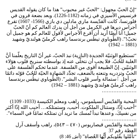
“إنّ الحبّ مجهول: “الحبّ غير محبوب” هذا ما كان يقوله القديس
فرنسيس الأسيزي في زمانه (1182-1226). وبعد بضعة قرون في
فلورنسا، كانت القدّيسة ماري مادلين دي بازي (1566- 1607) تقرع
أجراس ديرها في الكرمل من أجل أن يدرك العالم كم أنّ الحبّ
جميل! أنا أيضًا أريد أن أقرع الأجراس لأقول للعالم كم هو جميل أن
نحبّ!”. (الطّوباوي تيطُس برندسما راهب كرمليّ هولنديّ وشهيد
(1881 – 1942)
“تستطيع الوثنيّة الجديدة (النازية) نبذ الحبّ، غير أنّ التاريخ يعلّمنا أنَّ
الغلبة للحُبّ. فلا يجب أن نتخلّى عنه إذ بواسطته سنربح قلوب هؤلاء
الوثنيّين. إنّ الطبيعة أقوى من الفلسفة. عندما تحكم الفلسفة على
الحبّ وتزدريه وتنعته بالضعف، تجدِّد الشهادة الحيّة للحُبّ قوّتَه دائمًا
من أجل ٱستمالة وأسر قلوب البشر”. (الطّوباوي تيطُس برندسما
راهب كرمليّ هولنديّ وشهيد (1881 – 1942)
…………………
المحبة والقدّيس أنسيلموس، راهب ومعلم الكنيسة (1033- 1109)
“أحبب إذًا، وستنال الملكوت. أحبب، وستمتلكه… أحبِب الله إذًا أكثر
من نفسِكَ، وعندها تبدأ تُمسك ما تريد أن تمتلكه تمامًا في السماء”.
…………………
المحبة والقدّيس قيصاريوس (٤٧٠ – ٥٤٣)، راهب وأسقف آرل
العظة رقم 37
“تأَمَّلوا بِقُلوبِكم أَيُّها العُصاة” (أش 46: 8)