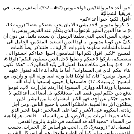
أحبوا أعداءكم والقدّيس فولجنتيوس (467 – 532)، أسقف روسب في
إفريقيا الشماليّة
«أقول لكم: أحبوا أعداءكم»
“لا تكونوا مديونين لاحد بشيء الا بان يحب بعضكم بعضا” (رومة 13،
8) ما هذا الدين المثير للإعجاب الذي يتكلّم عنه القديس بولس يا
إخوتي، أليس الحب الذي يعلّمنا الرسول أن نسدده دائماً، من دون أن
نكفّ عن كوننا مديونين. يا لهذا الدين السعيد، المقدّس، الحامل الى
السماء ائتمانات مملوءة بالثروات الأزلية!… فلنتذكر أيضاً كلمات
المسيح: “لكني اقول لكم ايها السامعون احبوا اعداءكم احسنوا الى
مبغضيكم، باركوا لاعنيكم و صلوا لاجل الذين يسيئون اليكم” (لوقا 6،
27 – 28). وما هي مكافأة هذا العمل الي يتّبع التعاليم؟… “هكذا نكون
ابناء ابيكم الذي في السماوات”. أما ما يناله أبناء الله فيقول عنهم
الرسول بولس: “فان كنا اولادا فاننا ورثة ايضا ورثة الله و وارثون مع
المسيح” (رومية 8، 17). فاسمعوا يا إخوتي، إسمعوا يا أبناء الله،
إسمعوا يا ورثة الله ووارثي المسيح! إذا أردتم نيل إرث الآب، قوموا
بدفع دين حبّكم ليس فقط الى أصدقائكم، بل أيضاً الى أعدائكم. لا
تحجبوا حبّكم عن أحد، فهو الكنز المشترك ما بين البشر الذين
يمتلكون الإرادة الطّيبة. فامتلكوا الحب يا جميع الناس، ومن أجل
زيادته، اسكبوه على الأشرار كما على الصالحين؛ فهذا الخير الذي
نملكه جميعاً، لم يأتِ من الأرض، بل من السماء… فالحب هو إذاً هبة
من السماء: “محبة الله قد انسكبت في قلوبنا بالروح القدس
المعطى لنا” (رومية 5، 5)… الحب هو أساس كل الخيرات، بحسب
القديس بولس، تماماً كما أن الطمع والبخل هما أساس كل الشرور