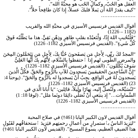
العقل هو الحُبّ، وكمالُ الحُب هو محبَّةُ الله”.
“كيف يقدرُ اللهَ أَن يَملأَ قلبكَ عسلاً، إِذا كانَ طافِحاً خلاًّ”.
…………………
أقوال القديس فرنسيس الأسيزي في محبَّةِ الله والقريب
(1182 – 1226)
“فَلْنُحُببِ اللهَ إِذًا، وَلْنَعبُدْه بقلبٍ طاهِرٍ وذِهْنٍ نَقِيٍّ. هذا ما يَطْلُبُه فَوقَ
كُلِّ شَيءٍ”. (القديس فرنسيس الأسيزي 1182- 1226)
“المجدُ لكَ ربِّي، لِأَجلِ مَن يَصفَحونَ حُبًّا بِكَ، لِأَجلِ مَن يَتَحَمَّلونَ المِحَنَ
والمرض. الطُّوبى لهم إِذا ٱحتفظوا بِالسَّلام، لِأَنَّهُم بِكَ أَيُّها العَلِيُّ
سَوفَ يُكَلَّلون”. (القديس فرنسيس الأسيزي 1182- 1226)
“إِنَّ السَّاجِدينَ الحقيقيينَ يَسجدونَ للآبِ بالرُّوحِ والحَقِّ. فكُلُّ الَّذينَ
يَسجدونَ لَهُ في الواقِع، يجِبُ أَنْ يَسجدوا له بالرُّوحِ والحَقّ”. (يوحنا 4:
23) (القديس فرنسيس الأسيزي 1182- 1226)
“لنُسَبِّحْه، ولنُصلِّ إِليه، نهارًا وليلاً، قائِلين: “يا أَبانا الَّذي في
السَّماوات…” إِذ ينبَغي أَنْ نُصَلِّي دائِمًا دونَما مَلل”. (لوقا 18: 1)
(القديس فرنسيس الأسيزي 1182- 1226)
…………………
أقوال القديس لاون الكبير البابا (461†) في صلاح المحبة
“ليَزِيدَ الناسُ بٱستمرارٍ من أعمالِ رحمتِهم فيَزِيدَ ٱستحقاقُهم لقَبُولِ
هذا الضيفِ العظيم، يسوعَ المسيح”. (القديس لاون الكبير البابا 461†)