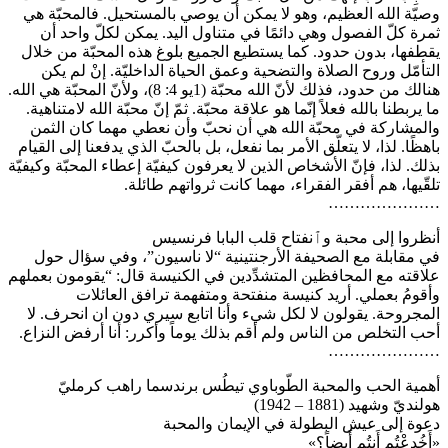
وصيّة الله العظيم، وهو لا يمكن أن يوصي بالمستحيل. فالمحبّة هي
ثمرة كلّ الفصول وهي دائمًا في متناول اليد. يمكن لكلّ واحد أن
يقطفها، بدون حدود. كما يستطيع الجميع بلوغ هذه المحبّة من خلال
التأمّل وروح الصلاة والتضحية وعمق الحياة الداخليّة. إنْ لم يكن
هنالك من حدود، فذلك لأنّ الله محبّة (1يو 4: 8)، ولأنّ المحبّة هي الله.
ما يربطنا بالله فعلاً إنّما هو علاقة محبّة. ثمّ إنّ محبّة الله لامتناهية.
والمشاركة في محبّة الله هي أن نحبّ وأن نعطي مهما كان الثمن
باهظًا. لذا، لا يتعلّق الأمر بما نفعل، بل بالحبّ الذي يدفعنا إلى القيام
بذلك. لذا، فإنّ الأشخاص الذين لا يعرفون كيفيّة إعطاء المحبّة وكيفيّة
تلقّيها، هم أفقر الفقراء، مهما كانت ثرواتهم طائلة.
…………………
أنظروا إلى محبة وٱنفتاح قلب البابا فرنسيس
في مقابلة مع الصحيفة الأرجنتينية “لا ناسيون”، وفي سؤال حول
علاقته مع المحافظين المتشدِّدين في الكنيسة قال: “يقومون بعملهم
وأقومُ بعملي. أريد كنيسة منفتحة ومتفهمة ترافق العائلات
المجروحة. يقولون لا لكل شيء وأنا اتابع سيري دون ان انحرف. لا
أحب التخلص من الناس ولم أقم بذلك يوماً وأكرر: أنا أرفض النزاع.
…………………
أهمية الحب والمحبة الطّوباوي تيطُس برندسما راهب كرمليّ
هولنديّ وشهيد (1881 – 1942)
دعوة إلى عيش البطولة في الإيمان والمحبة
«أَخُدِعْتُم أَنتُم أَيضاً؟»