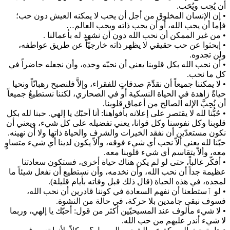
أن يُحِب ويُحَب.
• إن الإنسان المخلوق من أجل أن يحب لا يمكنه العيش دون حب؛
فإما أن يحب الله، أو أن يحب ذاته ويحب العالم…
• من غير الممكن أن نحب الله دون أن نشهد له بأعمالنا .
• إبحثوا عن حب حقيقي لا يظهر ذاته خارجيّاًً عن طريق عواطفه،
ولن تجدوه.
• أن نحب الله بكل قلوبنا يعني أن نحبّه وحده، وأن نجعله حاضراً في
كل ما نحب.
• لا يمكننا جميعاً أن نقدِّمَ صدقاتٍ للفقراء، وإلاَّ فلنصبح رهبانّاً ونحيا
حياةً زاهدة في الحياة النسكية أو في الصحاري، لكننا نستطيعُ جميعاً
أن نُحِبَّ الإله الصالح من أعماق قلوبنا.
• حُبُّنا لله لا يقتصر على إعلانه بأفواهنا: أنا أحبّك يا إلهي. حبنا لله بكل
قلوبنا وكل نفوسنا وكل قوانا، يعني تفضيله على كل شيء، ويعني أن
نكون مستعدّين أن نفقد الخيرات والشرف والحياة ذاتها ولا أن نهينه.
حبّنا لله يعني ألاّ نحب أي شيء فوقه، وألاّ يكون لدينا أي شيء متساوٍ
معه، وألاّ يتقاسم أي شيء قلوبنا معه.
• أفكّر غالباً، حتى لو لم يكن هناك حياة أخرى، فستكون سعادتنا
عظيمة جداً أن نحب الله، وأن نخدمه، وأن نستطيع أن نفعل شيئاً ما
لمجده، في هذه الحياة (قال ذلك قبل وفاته بأيام قليلة).
• لو ٱستطعنا أن نفهم السعادة في كوننا قادرين أن نحب الله،
فسوف نبقى جامدين بلا حركة، في حالة من النشوة.
• لا شيء مألوف عند المسيحيّين أكثر من قول: أحبّك يا إلهي، وربما
لا شيء أندر عليهم من حب الله.