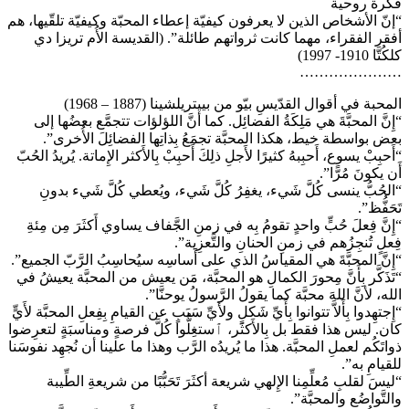
فكرة روحية
“إنّ الأشخاص الذين لا يعرفون كيفيّة إعطاء المحبّة وكيفيّة تلقّيها، هم
أفقر الفقراء، مهما كانت ثرواتهم طائلة”. (القديسة الأُم تريزا دي
كلكُتَّا 1910- 1997)
…………………
المحبة في أقوال القدّيسِ بيّو من بييتريلشينا (1887 – 1968)
“إِنَّ المحبَّةَ هي مَلِكَةُ الفضائِل. كما أنَّ اللؤلؤات تتجمَّع بعضُها إلى
بعض بواسطة خيط، هكذا المحبَّة تجمَعُ بِذاتِها الفضائِلَ الأُخرى”.
“أَحبِبْ يسوع، أَحبِبهُ كثيرًا لأَجلِ ذلِكَ أَحبِبْ بِالأَكثر الإِماتة. يُريدُ الحُبّ
أَن يكونَ مُرًّا”.
“الحُبُّ ينسى كُلَّ شَيء، يغفِرُ كُلَّ شَيء، ويُعطي كُلَّ شَيء بدونِ
تَحَفُّظ”.
“إِنَّ فِعلَ حُبٍّ واحدٍ تقومُ بِه في زمنِ الجَّفاف يساوي أَكثَرَ مِن مِئةِ
فِعلٍ تُنجِزُهم في زمنِ الحنانِ والتَّعزِية”.
“إِنَّ المحبَّةَ هي المقياسُ الذي على أَساسِه سيُحاسِبُ الرَّبّ الجميع”.
“تَذَكَّر بِأَنَّ مِحورَ الكمالِ هو المحبَّة، مَن يعيش من المحبَّة يعيشُ في
الله، لأنَّ اللهَ محبَّة كما يقولُ الرَّسولُ يوحنَّا”.
“إِجتهِدوا بِأَلاَّ تتوانوا بِأَيِّ شَكلٍ ولأَيِّ سَبَبٍ عن القيامِ بِفِعلِ المحبَّة لأَيٍّ
كان. ليس هذا فقط بل بِالأَكثَر، ٱستغِلُّوا كُلَّ فرصةٍ ومناسبَةٍ لتعرِضوا
ذواتَكُم لعملِ المحبَّة. هذا ما يُريدُه الرَّب وهذا ما علينا أن نُجهِد نفوسَنا
للقيامِ به”.
“ليسَ لقلبِ مُعلِّمِنا الإِلهي شريعة أكثَرَ تَحَبُّبًا من شريعةِ الطِّيبة
والتَّواضُع والمحبَّة”.