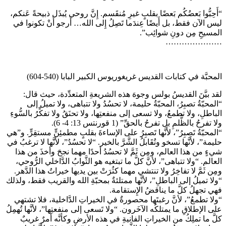
“أَحِبُّوا بَعضُكُم بَعضًا بقلبٍ غيرِ مُنقَسم. إِنَّ روحي يُبذَل ذبيحةً عَنكم،
ليس الآن فقط، بل أَيضًا عِندَما تَصِلُ إِلى الله… أَرجو أَنْ تكونوا في
المسيحِ مِن دونِ شوائِب”.
…………………
المحبَّة في كتابات القديس غريغوريوس الكبير البابا (540-604)
لقد بيَّنَ القديسُ بولس وجوهَ هذه الشريعةِ المتعدِّدة، حيث قال:
“المحبّةُ تصبِرُ، المحبّةُ حليمة، لا تحسُدُ ولا تتباهى، ولا تميلُ إلى
الباطلِ، ولا تطمعُ، ولا تسعى إلى منفعتِها، ولا تحنَقُ ولا تفكِّرُ بالسُّوءِ
ولا تفرحُ بالظُّلمِ بل تفرحُ بالحقِّ” (1 قورنتس 13: 4- 6).
“المحبّةُ تَصبِرُ”، لأَنَّها تَصبِرُ على الإساءةَ بقلبٍ مطمئِنٍّ مستقِرٍّ. و”هي
حليمة”، لأَنَّها تسخو وتُقَابلُ الشَّرَّ بالخير. “لا تحسُدُ”، لأنَّها لا ترغبُ في
شيءٍ من هذا العالم، ومِن ثَمَّ لا تحسُدُ أحدًا مهما نجحَ وأخذَ من هذا
العالم. “ولا تتباهى”، لأنَّ كلَّ ما تبتغيه هو الثَّوابُ الدَّاخلي الرُّوحي،
ومِن ثَمَّ لا تفاخِرُ ولا تنتشي مهما كثُرَتْ بين يديها خيراتُ هذا الدَّهر.
“ولا تميلُ إلى الباطلِ”، لأنَّها ممتلئةٌ بمحبّةِ الله والقريب فقط، ولذلك
فهي تجهلُ كلَّ ما يناقضُ الإِستقامة.
“ولا تطمعُ”، لأنَّ رغبتَها محصورةٌ في الخيراتِ الدَّاخلية، فلا تشتهي
على الإطلاقِ ما يمتلكُه الآخَرون. “ولا تَسعى إلى منفعتِها”، لأنَّها تُهمِلُ
كلَّ ما تملِكُ من الخيراتِ الفانيةِ في هذه الأرضِ وكأنَّه أمرٌ غريبٌ