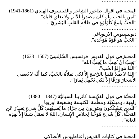
المحبة في اقوال طاغور الشاعر والفيلسوف الهندي (1861-1941)
“آمن بالحب ولو كان مصدراً للألم ولا تغلق قلبك”.
“الحبُّ يلمعُ كلؤلؤةٍ في ظلامِ القلبِ البَشَريّ”.
…………………
ديونيسيوس الأريوباغي
“الحُبُّ هو قُوَّةٌ مُوَحِّدَة”.
…………………
المحبة في قول القديس فرنسيس السَّالِسِيّ (1567- 1623)
“يَجِبُ أَنْ نُحِبَّ ما يُحِبُّ الله”.
“اللهُ هو إِلهُ الحُب”.
“اللهُ لا يَملأُ قَلبَنا بالرَّغبةِ إِلاَّ لكي يَملأَهُ بالحُبِّ، كما أَنَّه لا يُعطي
الأَشجارَ وَرَقًا إِلاَّ لكي تَحْمِلَ ثِمارًا”.
…………………
المحبَّة في قول القدّيسة كاترينا السيانيَّة (1347 – 1380)
راهبة دومينكيّة ومعلِّمة الكنيسة وشفيعة أوروبا
“للَّذينَ يَتَشَكَّكونَ ويَثورونَ مِن جَرَّاءِ ما يُصيبُهم: كُلُّ شيءٍ يَصدُرُ عَنِ
المَحَبَّة، كُلُّ شَيءٍ مُوَجَّهٌ لِخلاصِ الإِنسان. اللهُ لا يَعمَلُ شيئًا إِلاَّ لهذِه
الغايَة”.
…………………
المحبة في كتابات القديس أغناطيوس الأنطاكي