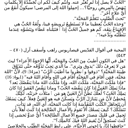
“الحُبُّ لا يصل إِذا لم نُعَبِّر عنه. وأَنتُم كيفَ لكم أَن تُجَسِّدُهُ إِلاَّ بكلماتٍ
تَنهَضُ بِالمريضِ روحيًّا؟… إحمِلوا اللهَ إلى المرضى! سيكونُ أَنفَعُ من
أَيِّ علاجٍ آخَر”.
“تَحتَ الصَّليبِ نَتَعَلَّمُ المَحَبَّة”.
“وَحدَه الحُبُّ يُعطينا ما لا نَستَطيعُ تَرويضَه فينا، ولُغَةُ الحُبِّ هي
الإِقتِناعُ بِثِقَة، كَم هو جَميلٌ الحُبُّ إِذا ٱقتَبَلْناه عَطاء ويَتَشَوَّه عِندَما
نَتَطَلَّبُه ونَدَّعيه!”.
…………………
المحبة في أقوال القدّيس قيصاريوس راهب وأسقف آرل (٤٧٠ –
٥٤٣)
“هل في الكونِ أَطيبُ مِنَ الحُبِّ والمَحَبَّة، أَيُّها الإِخوَةُ الأَعزاء؟ ليتَ
مَن لا يَعرِفُ ذلكَ “يذوق ويَرى”. ما الَّذي يَجِبُ تَذَوُّقَه حتَّى نَتَذَوَّقَ
طِيبَةَ المَحَبَّة؟ “ذوقوا وٱنظروا ما أطيَبَ الرَّبّ” (مز34: 9)، لأَنَّ “اللهَ
مَحَبَّة، فمَن أَقامَ في المَحَبَّةِ أقامَ في اللهِ وأَقامَ اللهُ فيه” (1يو4: 16)
“فإِذا مَلَكْتَ المَحَبَّة، مَلَكْتَ الله، وإِذا مَلَكْتَ اللهَ ماذا يَنقُصُكَ بَعد؟
ماذا يَملِكُ الغَنِيُّ إذا كانَ يَنقُصُه الحُبّ؟ وماذا يَنقُصُ الفَقيرُ إذا كانَ
يَملِكُ الحُبّ؟ لَعلَّكَ تَظُنُّ أَنَّ الغَنِيَّ هو مَن ٱمتَلأَت خَزنَتُه، لَكِنَّكَ
مُخطِئٌ لأَنَّ مَن يَتَنازَلَ الرَّبُّ ويَسكُنُ فيه هو الغَنِيُّ فِعلاً. كيفَ يَسَعُكَ
أَن تَتَجاهَلَ الكُتُبَ المُقَدَّسَةَ إِذا كانَت المَحَبَّة، أَي الله، قد بَدَأت
تَتَمَلَّكُكَ؟ كَيفَ يَسعُكَ أَلاّ تَقومَ بالأَعمالِ الصَّالِحَةِ إذا كُنتَ أَهلاً بأَن
تَحمِلَ في قَلبِكَ مَصدَرَ جَميعِ الأَعمالِ الصَّالِحَة؟ أيُّ عدوٍّ تَخشى إِذا
كُنتَ تَستَحِقَّ أنْ يُقيمَ اللهُ فيكَ كالملِك؟”.
“حافِظوا إِذًا، يا إِخوتي الأَحِبَّاء، على رابِطِ المَحَبَّةِ الطَيِّبِ والخلاصيّ