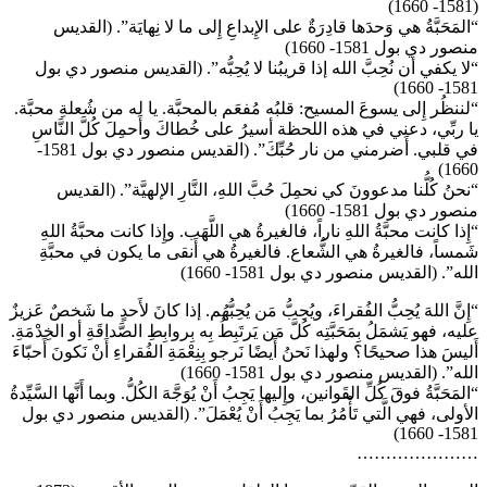
(1581- 1660)
“المَحَبَّةُ هي وَحدَها قادِرَةٌ على الإِبداعِ إِلى ما لا نِهايَة”. (القديس
منصور دي بول 1581- 1660)
“لا يكفي أن نُحِبَّ الله إذا قريبُنا لا يُحِبُّه”. (القديس منصور دي بول
1581- 1660)
“لننظُر إِلى يسوعَ المسيح: قلبُه مُفعَم بالمحبَّة. يا له من شُعلةِ محبَّة.
يا ربِّي، دعني في هذه اللحظة أسيرُ على خُطاكَ وأَحمِلَ كُلَّ النَّاسِ
في قلبي. أَضرمني من نار حُبِّكَ”. (القديس منصور دي بول 1581-
1660)
“نحنُ كُلُّنا مدعوونَ كي نحمِلَ حُبَّ اللهِ، النَّارِ الإلهيَّة”. (القديس
منصور دي بول 1581- 1660)
“إِذا كانت محبَّةُ اللهِ ناراً، فالغيرةُ هي اللَّهَب. وإِذا كانت محبَّةُ اللهِ
شَمساً، فالغيرةُ هي الشُّعاع. فالغيرةُ هي أَنقى ما يكون في محبَّةِ
الله”. (القديس منصور دي بول 1581- 1660)
“إِنَّ اللهَ يُحِبُّ الفُقراءَ، ويُحِبُّ مَن يُحِبُّهُم. إذا كانَ لأَحدٍ ما شَخصٌ عَزيزٌ
عليه، فهو يَشمَلُ بِمَحَبَّتِه كُلَّ مَن يَرتَبِطُ بِه بِروابِطِ الصَّداقَةِ أو الخِدْمَةِ.
أَليسَ هذا صحيحًا؟ ولهذا نَحنُ أَيضًا نَرجو بِنِعْمَةِ الفُقراءِ أَنْ نَكونَ أَحبّاءَ
الله”. (القديس منصور دي بول 1581- 1660)
“المَحَبَّةُ فوقَ كُلِّ القَوانين، وإِليها يَجِبُ أَنْ يُوَجَّهَ الكُلُّ. وبما أَنَّها السَّيِّدةُ
الأولى، فهي الَّتي تَأْمُرُ بما يَجِبُ أَنْ يُعْمَلَ”. (القديس منصور دي بول
1581- 1660)
…………………