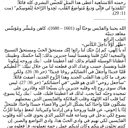
رحمته اللامتناهية أعطى هذا المثل للجنس البشري كلّه قائلاً:
“تَتَلمَذوا لي فإِنِّي وَديعٌ مُتواضِعُ القَلْب، تَجِدوا الرَّاحَةَ لِنُفوسِكم” (مت
11: 29).
…………………
الله يحبنا والقدّيس يوحنّا أود (1601 – 1680)، كاهن ومُبشِّر ومُؤسِّس
معاهد دينيّة
القلب الرائع
«طَهِّر أَوَّلاً داخِلَ الكَأس»
آه يا إلهي، كم إنّ حبّك لنا رائع! إنّك مستحقّ الحبّ ومستحقٌ التسبيح
والتمجيد! لكنّ قلبنا ونفسنا ليسا جديرين بذلك؛ إنّما حكمتك وطيبتك
أعطتانا الوسيلة للقيام بذلك: لقد أعطيتنا قلب ٱبنك وروحه ليكونا
قلبنا ونفسنا، حسب وعدك الذي قطعته لنا من خلال نبيّك: “أُعْطيكم
قَلبًا جَديدًا وأَجعَلُ في أَحْشائِكم روحًا جَديدًا” (حز 36: 26). ولكي
نعرف ما كان هذا القلب الجديد وهذا الرُّوح الجديد، أضفتَ قائلاً:
“سأجعل روحي” الذي هو قلبي “في أحشائكم” (حز 36: 27). ليس
هناك سوى روح إله وقلبه جديرين بأن يسبِّحا الله وقادرين على
تمجيده وحبّه كما يجب. لذلك قد أعطيتنا قلبك، قلب ٱبنك ربّنا يسوع،
كما قلب أمّه الإلهيّة وقلب الملائكة والقدّيسين الذين بمجملهم
يشكّلون قلبًا واحدًا كما يشكّل الرأس والأعضاء جسدًا واحدًا. فلنتخلّ
إذًا يا إخوتي، عن قلبنا وروحنا وعن إرادتنا وكبريائنا. لنعطِ ذواتنا للرَّبِّ
يسوع لكي ندخل في وساعة قلبه الكبير الذي يحوي قلب أمّه وقلوب
القدّيسين لكي نهيم في وادي الحبّ هذا، وادي التواضع والصبر. إن
كنتم تحبّون قريبكم وكان لديكم عمل رحمة تعملونه، فٱفعلوه من