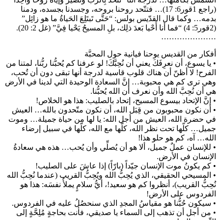
(راجع 1قور6: 17)… فتتّحد روحنا بروحه، وجسدنا بجسده، ودمنا
بدمه… وكما قال القدّيس بولس: “حَتَّى تَبتَلِعَ الحَياةُ ما هو زائِل”
(2قور5: 4) “فما أَنا أَحْيا بَعدَ ذلِك، بلِ المسيحُ يَحْيا فِيَّ” (غل 2: 20).
…………………
أفكار من القديس يوحنا فيانية حول المحبَّة
• يا يسوع، أن نعرِفَكَ يعني أن نُحِبَّكَ! لو عرفنا كم يُحبُّنا ربُّنا، لمتنا من
الفرح! لا أظنّ أن هناك قلوب قاسية لدرجة أنها تبقى دون أن تُحب،
وهي ترى كم هي محبوبة… إنَّ السعادة الوحيدة التي لدينا في الأرض
هي أن نُحِبَّ الله وأن نعرف أن الله يُحبُّنا.
• إنَّ الإتحاد بيسوع المسيح، إتحاد بالصليب: هذا هو الخلاص!
• أن نكون محبوبون من قِبَل الله، أن نكون متّحدون بالله… العيش
في حضرة الله، العيش من أجل الله: يا لها من حياة جميلة… وموت
جميل… كلّها تحت نظر الله، كلّها مع الله، كلّها في سبيل إرضاء
الله… آه، كم هو حلو هذا!
• للإنسان عملٌ جميل، ألا هو أن يُصلِّي وأن يُحب… هذه هي سعادةُ
الإنسان في الأرض.
• كم يكونُ موت الإنسان جيّداً (بارّاً) إذا عاشَ على الصليب!
• المسيحي الحقيقي، الذي يُحِبُّ الله ويُحِبُّ القريب (عندما نُحِبُّ الله
نُحِبُّ القريب)، أنظروا كم هو سعيد!، أيُّ سلامٍ يملأُ نفسَه: هذا هو
الفردوس على الأرض!
• سيكون حُبُّنا هو مقياسُ المجدِ الذي سنحصُلُ عليه في الفردوس.
• من أجل أن تذهب إلى السماء يا صديقي، فأنت بحاجةٍ مُلِحَّةٍ إلى