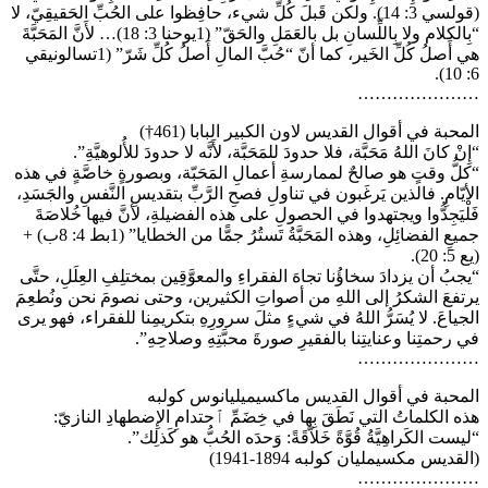
(قولسي 3: 14). ولكن قَبلَ كُلِّ شيء، حافِظوا على الحُبِّ الحَقيقِيّ، لا
“بِالكلام ولا بِاللِّسانِ بل بالعَمَلِ والحَقّ” (1يوحنا 3: 18)… لأَنَّ المَحَبَّةَ
هي أَصلُ كُلِّ الخَير، كما أنّ “حُبَّ المالِ أَصلُ كُلِّ شَرّ” (1تسالونيقي
6: 10).
…………………
المحبة في أقوال القديس لاون الكبير البابا (461†)
“إِنْ كانَ اللهُ مَحَبَّة، فلا حدودَ للمَحَبَّة، لأَنَّه لا حدودَ للأُلوهيَّةِ”.
“كلُّ وقتٍ هو صالحٌ لممارسةِ أعمالِ المَحَبّة، وبصورةٍ خاصَّةٍ في هذه
الأيّامِ. فالذين يَرغَبون في تناولِ فصحِ الرَّبِّ بتقديسِ النَّفسِ والجَسَدِ،
فَلْيَجِدُّوا ويجتهدوا في الحصولِ على هذه الفضيلةِ، لأنَّ فيها خُلاصَةَ
جميعِ الفضائِلِ، وهذه المَحَبَّةُ تَستُرُ جمًّا من الخطايا” (1بط 4: 8ب) +
(يع 5: 20).
“يجبُ أن يزدادَ سخاؤُنا تجاهَ الفقراءِ والمعوَّقِين بمختلِفِ العِلَلِ، حتَّى
يرتفعَ الشكرُ إلى اللهِ من أصواتِ الكثيرين، وحتى نصومَ نحن ونُطعِمَ
الجياعَ. لا يُسَرُّ اللهُ في شيءٍ مثلَ سرورِهِ بتكريمِنا للفقراء، فهو يرى
في رحمتِنا وعنايتِنا بالفقيرِ صورةَ محبَّتِهِ وصلاحِهِ”.
…………………
المحبة في أقوال القديس ماكسيميليانوس كولبه
هذه الكلماتُ التي نَطَقَ بِها في خِضَمِّ ٱحتدامِ الإِضطهادِ النازيّ:
“ليست الكَراهِيَّةُ قُوَّةً خَلاّقَةً: وَحدَه الحُبُّ هو كَذلِك”.
(القديس مكسيمليان كولبه 1894-1941)
…………………