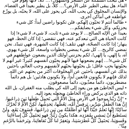
• هل تبحث السمكة عن الشجر والسهول؟… كلاّ، لأنها تعوم في
الماء. هل يبقى الطير على الأرض؟… كلاّ، بل يطير بعيداً في الفضاء.
والإنسان المخلوق كي يحب الله، كي يحوز على الله، لا يحبّه، بل يوزّع
عواطفه في أماكن أخرى.
• طالما أنتم لا تحبّون إلهكم، فلن تكونوا راضين أبداً: كل شيء
يحزنكم، وكل شيء يضايقكم…
بعيداً عن الإله الصالح… لا يوجد شيء ثابت، لا شيء، لا شيء! إذا
كانت الحياة هي التي تبعدكم عنه، فهي تنقضي؛ إذا كان الحظ، فهو
ينهار؛ إذا كانت الصحّة، فهي تتلف؛ إذا كانت الشهرة، فهي تتبدّد. نحن
نمضي كالريح… كل شيء يمضي بخطوات واسعة، كل شيء يهوي.
آه، يا إلهي، يا إلهي!، لكم يحزنني أولئك الذين يضعون عواطفهم في
كل شيء!… إنهم يضعونها فيها لأنهم يحبّون أنفسهم كثيراً؛ غير أنهم لا
يحبّونها بحب عاقل؛ بل يحبّونها بحبّهم لأنفسهم وحب العالم، باحثين
بذلك عن أنفسهم، باحثين عن المخلوقات أكثر من بحثهم عن الله.
لذلك فإنهم لا يكونون قانعين أبداً، ولا يكونون هادئين؛ بل هم دائماً
مضطربون، دائماً معذّبون، دائماً مصعوقون.
• ليس الخاطئ هو من يعود إلى الله كي يطلب منه الغفران، بل الله
ذاته هو الذي يركض وراء الخاطئ ويجعله يعود إليه.
• “إِنَّ رَبَّنا موجودٌ في الأَرضِ مِثلَ الأُمَّ الَّتي تَحمِلُ طِفلَها بَينَ ذِراعَيها.
إِنَّ هذا الطِّفلَ شِرِّير، يَرفِسُ أُمَّه، يَعُضُّها، يَخدِشُها، لَكِنَّ الأُمَّ لا تُحَرِّكُ
ساكِنًا؛ إِنَّها تَعلَمُ جَيِّدًا أَنَّها لو أَطلَقَتْهُ مِن بَينِ ذِراعَيها، فَسَوفَ يَقَع، ولَنْ
يَستَطيعَ أَنْ يَمشي بِمُفرَدِه. هكذا يكونُ رَبُّنا؛ فهو يَحتَمِلُ كُلَّ إِساءَاتِنا
وقَسوَتِنا، يَحتَمِلُ كُلَّ غَطرَسَتِنا، ويَغفِرُ لنا كُلَّ تَفاهاتِنا، ويَرحَمَنا بالرَّغمِ
مِنَّا”.