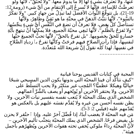
عنها، ولا تعترفُ بشيءٍ لها إلاَّ ما يدومُ معها. “ولا تَحنَقُ”، لأنَّها ولو
تعرضَّتْ للإساءة، فإنَّها لا تُسرِعُ إلى الإِنتقامِ من أيِّ شيء (رومة 12:
19-21)، بل تتوقَّعُ الثَّوابَ الأفضلَ لما تبذِلُ من جهادٍ كبير. “ولا تفكِّرُ
بالسُّوء”، لأنَّها تثبِّتُ الذهنَّ في محبَّةِ ما هو نَقِيٌّ وطاهِرٌ، ولأنَّها
تستأصلُ كلَّ بغض، فلا تعرفُ أن تضعَ في النَّفْسِ أيَّ شيءٍ ينجِّسُها.
“ولا تَفرَحُ بالظُّلمِ”، لأَنَّها تَبغِي محبّةَ الجميع، فلا يمكنُها أَنْ تبتهجَ بأيّةِ
خسارةٍ تَلحقُ بخصومِها. “بل تفرحُ بالحقِّ”، لأنَّها تحبُّ الجميعَ حبَّها
لنفسِها، فإذا رأتِ الصلاحَ فيهم فرحَتْ وكأنَّها تفرحُ بٱزديادِ الصَّلاحِ
في نفسِها. لهذا كلِّه نقولُ إنَّ شريعةَ الله مُتعدِّدة.
…………………
المحبة في كتابات القديس يوحنا فيانية
“كيف نتأكّد أن فينا المحبّة التي بدونها يكون الدين المسيحي شبحًا
خياليًّا وهيكلا عظميًّا؟ المُحِب غير متكبّر ولا يحب التسلّط على
الآخرين. ولا يحتقر الآخرين أو يُوبّخهم أو يصف بالشَّرِّ أعمالهم.
الشخص الذي يملك المحبّة لا يُتعب نفسه بتفسير نيات الآخرين. ولا
يظن نفسه أحسن من غيره ولا يُقدِّم نفسَه عليهم بل بالعكس هو
يُقدّمهم عليه (فيلبي 2: 3-5).
مَن فيه المحبّة لا يغضب أبدًا، إذا فُضِّلَ آخرٌ عليه. وإذا ٱحتُقر لا يحزن
بل يفيض فرحًا. الشخص الذي يملك المحبّة يتجنَّب تأليم الآخرين –
لأنَّ المحبَّة رِداءٌ ملوكي يُخفي تحته هفوات الآخرين ويُظهرُهم بأجمل
هيئة”.