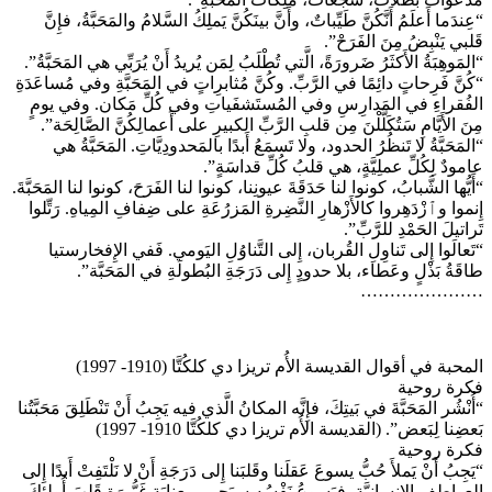
“عِندَما أَعلَمُ أَنَّكُنَّ طَيِّباتٌ، وأَنَّ بينَكُنَّ يَملِكُ السَّلامُ والمَحَبَّةُ، فإِنَّ
قَلبي يَنْبِضُ مِنَ الفَرَحْ”.
“المَوهِبَةُ الأَكثَرُ ضَرورَةً، الَّتي تُطْلَبُ لِمَن يُريدُ أَنْ يُرَبِّي هي المَحَبَّةُ”.
“كُنَّ فَرِحاتٍ دائِمًا في الرَّبِّ. وكُنَّ مُثابرِاتٍ في المَحَبَّةِ وفي مُساعَدَةِ
الفُقراءِ في المَدارِسِ وفي المُستَشفَياتِ وفي كُلِّ مَكان. وفي يومٍ
مِنَ الأَيَّامِ سَتُكَلَّلْنَ مِن قلبِ الرَّبِّ الكبيرِ على أَعمالِكُنَّ الصَّالِحَة”.
“المَحَبَّةُ لا تَنظُرُ الحدود، ولا تَسمَعُ أَبدًا بالمَحدودِيَّاتِ. المَحَبَّةُ هي
عامودٌ لِكُلِّ عملِيَّةٍ، هي قلبُ كُلِّ قداسَةٍ”.
“أَيُّها الشَّبابُ، كونوا لنا حَدَقَةَ عيونِنا، كونوا لنا الفَرَحَ، كونوا لنا المَحَبَّةَ.
إِنموا وٱزْدَهِروا كالأَزْهارِ النَّضِرةِ المَزرُعَةِ على ضِفافِ المِياهِ. رَتِّلوا
تَراتيلَ الحَمْدِ للرَّبِّ”.
“تَعالَوا إِلى تَناوِلِ القُربان، إِلى التَّناوُلِ اليَومي. فَفي الإِفخارستيا
طاقَةُ بَذْلٍ وعَطاء، بلا حدودٍ إِلى دَرَجَةِ البُطولَةِ في المَحَبَّة”.
…………………
المحبة في أقوال القديسة الأُم تريزا دي كلكُتَّا (1910- 1997)
فكرة روحية
“أُنْشُر المَحَبَّةَ في بَيتِكَ، فإِنَّه المكانُ الَّذي فيه يَجِبُ أَنْ تَنْطَلِقَ مَحَبَّتُنا
بَعضِنا لِبَعض”. (القديسة الأُم تريزا دي كلكُتَّا 1910- 1997)
فكرة روحية
“يَجِبُ أَنْ يَملأَ حُبُّ يسوعَ عَقلَنا وقَلبَنا إِلى دَرَجَةِ أَنْ لا نَلْتَفِتْ أَبدًا إِلى
العواطِفِ الإِنسانِيَّة. فيَسوعُ نَفْسُه سيَحمي بِعنايَةٍ غَيُّورَةٍ قَلبَ أُولئِكَ