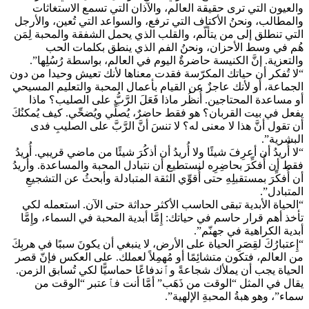
والعيون التي ترى حقيقة العالم، والآذان التي تسمع الاستغاثات
والمطالب، ونحنُ الأكتاف التي ترفع، والسواعد التي تُعين، والأرجل
التي تنطلق إلى من يتألّم، والقلب الذي يحمل الشفقة والمحبة لِمَن
هُم في وسط الأحزان، ونحنُ الفم الذي ينطق بكلمات الحب
والتعزية. إنَّ الكنيسة حاضرةٌ اليوم في العالم، بواسطة رُسُلِها”.
“لا تُفكر أن حياتك المكرّسة فقدت معناها لأنك تعيش وحيدا من دون
الجماعة، أو لأنك عاجزٌ عن القيام بأعمال المحبة والتعليم المسيحي
أو مساعدة المحتاجين. أُنظُر ماذا فَعَلَ الرَّبُّ على الصليب؟ ماذا
يفعل في بيت القربان؟ هو فقط حاضرٌ، يُصلِّي ويُضحِّي. كيف يُمكنُكَ
أن تقول أنَّ هذا لا معنى له؟ لا تنسَ أنَّ الرَّبَّ على الصليبِ فدى
البشرية”.
“لا أُريدُ أن أعرِفَ شيئًا ولا أُريدُ أن أذكُرَ شيئًا من ماضي قريبي. أُريدُ
فقط أن أُفكِّرَ بحاضِرِه لنستطيع أن نتبادل المحبة والمساعدة. وأُريدُ
أن أُفكِّرَ بمستقبلِهِ حتى أُقوِّي الثقة المتبادلة وأبحثُ عن التشجيعِ
المتبادل”.
“الحياة الأبدية تبقى الحاسب الأكثر حداثة حتى الآن. استعمله لكي
تأخذ أهم قرار حاسم في حياتك: إِمَّا أبدية المحبة في السماء، وإِمَّا
أبدية الكراهية في جهنّم”.
“إِعتبارُكَ لقِصَرِ الحياة على الأرض، لا ينبغي أن يكونَ سببًا في هربِكَ
من العالم، فتكون متشائِمًا أو مُهمِلاً لعملك. على العكس فإنّ قصر
الحياة يجب أن يملأك شجاعةً وٱندفاعًا حماسيًّا لكي تُسابق الزمن.
يقال في المثل “الوقت من ذَهَب” أمَّا أنت فٱعتبر “الوقت من
سماء”، وهو هبةُ المحبةِ الإلهية”.
…………………