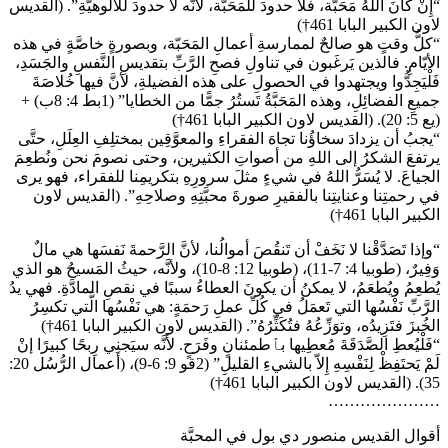
“إِنْ كانَ اللهُ مَحَبَّة، فلا حدودَ للمَحَبَّة، لأَنَّه لا حدودَ للأُلوهيَّةِ”. (القديس
لاون الكبير البابا 461†)
“كلُّ وقتٍ هو صالحٌ لممارسةِ أعمالِ المَحَبّة، وبصورةٍ خاصَّةٍ في هذه
الأيّامِ. فالذين يَرغَبون في تناولِ فصحِ الرَّبِّ بتقديسِ النَّفسِ والجَسَدِ،
فَلْيَجِدُّوا ويجتهدوا في الحصولِ على هذه الفضيلةِ، لأنَّ فيها خُلاصَةَ
جميعِ الفضائِلِ، وهذه المَحَبَّةُ تَستُرُ جمًّا من الخطايا” (1بط 4: 8ب) +
(يع 5: 20). (القديس لاون الكبير البابا 461†)
“يجبُ أن يزدادَ سخاؤُنا تجاهَ الفقراءِ والمعوَّقِين بمختلِفِ العِلَلِ، حتَّى
يرتفعَ الشكرُ إلى اللهِ من أصواتِ الكثيرين، وحتى نصومَ نحن ونُطعِمَ
الجياعَ. لا يُسَرُّ اللهُ في شيءٍ مثلَ سرورِهِ بتكريمِنا للفقراء، فهو يرى
في رحمتِنا وعنايتِنا بالفقيرِ صورةَ محبَّتِهِ وصلاحِهِ”. (القديس لاون
الكبير البابا 461†)
“وإذا تَصَدَّقْنا لا نَخَفْ أن تَنقُصَ أموالُنا، لأنَّ الرَّحمةَ نَفسَها هي مالٌ
وَفِيرٌ، (طوبيا 4: 7-11)، (طوبيا 12: 8-10)، ولأنَّه، حيثُ المَسيحُ هو الذي
يُطعِمُ ويُطعَمُ، لا يمكنُ أن يكونَ العطاءُ سببًا في نقصِ المادَّةِ. فهي يدُ
الرَّبِّ نَفْسُها التي تَعمَلُ في كُلِّ عملِ رَحمَةٍ: هي نَفْسُها الَّتي تكسِرُ
الخُبزَ فتَزِيدُه، وتوَزِّعُهُ فتُكَثِّرُهُ”. (القديس لاون الكبير البابا 461†)
“فَلْيُعطِ الصَّدَقَةَ مُعطِيها بٱطمئنانٍ وفَرَحٍ. لأَنَّه سيَجنِي رِبحًا كبيرًا إنْ
لَمْ يَحتَفِظْ لِنَفْسِهِ إِلاّ بالشيءِ القليلِ” (2قو 9: 6-9)، (أعمال الرُّسُل 20:
35). (القديس لاون الكبير البابا 461†)
…………………
أقوال القديس منصور دي بول في المحبَّة