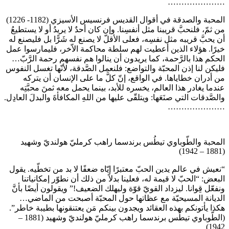
…………………
المحبة والصدقة في أقوال القديس فرنسيس الأسيزي (1182- 1226)
من ثمّ، فلنحبَّ قريبنا مثل أنفسِنا. وإن كان أحدٌ لا يريدُ أو لا يستطيعُ
أن يحبَّ قريبه مثل نفسِه، فعلى الأقلّ لا يصنع له شَرًّا بل فليصنع له
خيرًا. هؤلاء الذين أعطيت لهم سلطة محاكمة الاّخر، فليمارسوا عمل
الحكم هذا بالرَّحمة، كما يريدون أن ينالوا هم نفسهم رحمة الرَّبّ…
فليكن لنا إذن المحبّة والتواضع: فلنعمل الصَّدقة، لأنّها تغسل النفوس
من أدران خطاياها. في الواقع، إنّ كلَّ ما على الإنسان أن يتركه
عندما يغادر هذا العالم، يخسره للأبد، بينما يحمل معه ثمنَ محبَّتِه
والصَّدقات التي صنَعَها: ويتلقّى عليها من اللهِ المكافأةَ والبدلَ العادِل.
…………………
المحبة والطّوباوي تيطُس برندسما راهب كرمليّ هولنديّ وشهيد
(1881 – 1942)
“نعيش في عالم يدين الحبّ معتبرًا إيّاه ضعفًا لا بد من تخطّيه. يقول
البعض: “الحبّ لا قيمة له، فعلينا بدلاً من ذلك أن نطوّر إمكانياتنا
ونفعّل قِوانا. ليزداد القويّ قوّة وليهلك الضعيف!” ويقولون أيضًا بأنَّ
الديانة المسيحيّة مع عظاتها حول المحبّة أصبحت من الماضي…
هكذا يأتونكم بهذه العقائد ويجدون بينكم مَن يعتنقونها بطيبة خاطر”.
(الطّوباوي تيطُس برندسما راهب كرمليّ هولنديّ وشهيد (1881 –
1942)