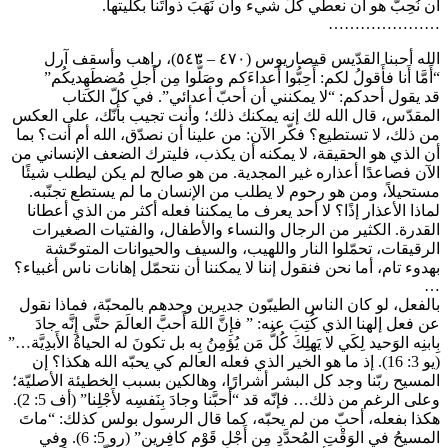
أَن نُحِبّ هو أن نعطي كلّ شيء وأن نَهَبَ ذواتَنا بكلِّيتها.
…………………
الله أحبنا القدّيس قيصاريوس (٤٧٠ – ٥٤٣)، راهب وأسقف آرل
“أَمَّا أَنا فأَقولُ لكم: أَحِبُّوا أَعداءَكم وصَلُّوا مِن أَجلِ مُضطَهِديكُم”
قد يقول أحدكم: “لا يمكنني أن أحبّ أعدائي”. في كلّ الكتاب
المقدّس، قال الله لك إنه يمكنك ذلك؛ وأنت تجيب بأنّك، على العكس
من ذلك، لا تستطيع؟ فكّر الآن: من علينا أن نصدّق، الله أم أنت؟ بما
أن الذي هو الحقيقة، لا يمكنه أن يكذب، فليترك الضعف الإنساني من
الآن فصاعدًا أعذاره غير المجدية. من هو صالح لم يكن ليطلب شيئًا
مستحيلاً، ومن هو رحوم لا يطلب من الإنسان ما لم يستطع تجنّبه.
لماذا الأعذار إذًا؟ لا أحد يعرف ما يمكننا فعله أكثر من الذي أعطانا
القدرة. الكثير من الرجال والنساء والأطفال، والفتيات الصغيرات
الرقيقات، تحمّلوا النار واللهيب، والسيف والحيوانات المتوحّشة
بهدوء تام، أما نحن فنقول إننا لا يمكننا أن نتحمّل إهانات ناس أغبياء؟
…
بالفعل، لو كان الناس الطيبّون جديرين وحدهم بالمحبّة، فماذا نقول
عن فعل إلهنا الذي كُتِبَ عنه: ” فإِنَّ اللهَ أَحبَّ العالَمَ حتَّى إِنَّه جادَ
بِابنِه الوَحيد لِكَي لا يَهلِكَ كُلُّ مَن يُؤمِنُ بِه بل تكونَ له الحياةُ الأَبدِيَّة…”
(يو 3: 16). إذ ما هو الخير الذي فعله العالم كي يحبّه الله هكذا؟ إن
المسيح ربّنا وجد كل البشر أشرارًا، وهالكين بسبب الخطيئة الأصليّة؛
وعلى الرغم من ذلك… فإنّه قد “أَحبَّنا وجادَ بِنَفسِه لأَجْلِنا” (أف 5: 2).
هكذا بفعله، أحبّ من لم يحبّه، كما قال الرسول بولس كذلك: “ماتَ
المسيحُ في الوَقْتِ المُحدَّدِ مِن أَجْلِ قَوْمٍ كافِرين” (رو 5: 6). وفي