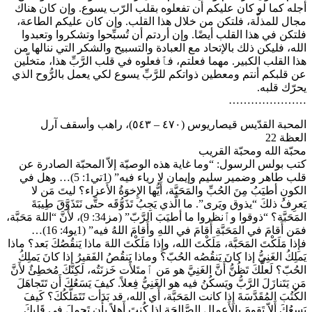
أجله كما لو كان عليكم أن تفعلوه بقلب الرّب يسوع. وإن كان هناك
مجال للمذلّة، فلتكن من خلال هذا القلب. وإن كان عليكم الطاعة،
فلتكن في هذا القلب أيضًا. وإن أردتم أن تُسبِّحوا وتشكروا وتعبدوا
الله، فليكن ذلك بالإتحاد مع العبادة والتسبيح والشكر التي ننالها من
هذا القلب الكبير. مهما فعلتم، فٱفعلوه في قلب الرَّبِّ هذا، متخلّين
عن قلبكم أنتم ومعطين ذواتكم للرَّبِّ يسوع لكي يعمل بالرُّوح الذي
يحرّك قلبه.
…………………
المحبة القدّيس قيصاريوس (٤٧٠ – ٥٤٣)، راهب وأسقف آرل
العظة 22
محبّة الله ومحبّة القريب
كتب بولس الرسول: “وما غاية هذه الوصيّة إلاّ المحبّة الصادرة عن
قلب طاهر وضمير سليم وإيمان لا رياء فيه” (1تي1: 5)… وهل في
الكونِ أطيَبُ مِنَ الحُبِّ والمَحَبَّة، أَيُّها الإِخوَةُ الأَعزاء؟ ليتَ مَن لا
يَعرِفُ ذلكَ “يذوق ويَرى”. ما الَّذي يَجِبُ تَذَوُّقَه حتَّى نَتَذَوَّقَ طِيبَةَ
المَحَبَّة؟ “ذوقوا وٱنظروا ما أطيَبَ الرَّبّ” (مز34: 9)، لأَنَّ “اللهَ مَحَبَّة،
فمَن أَقامَ في المَحَبَّةِ أَقامَ في اللهِ وأَقامَ اللهُ فيه” (1يو4: 16)…
فإِذا مَلَكْتَ المَحَبَّة، مَلَكْتَ الله، وإِذا مَلَكْتَ اللهَ ماذا يَنقُصُكَ بَعد؟ ماذا
يَملِكُ الغَنِيُّ إذا كانَ يَنقُصُه الحُبّ؟ وماذا يَنقُصُ الفَقيرُ إذا كانَ يَملِكُ
الحُبّ؟ لَعلَّكَ تَظُنُّ أَنَّ الغَنِيَّ هو مَن ٱمتَلأَت خَزنَتُه، لَكِنَّكَ مُخطِئٌ لأَنَّ
مَن يَتَنازَلَ الرَّبُّ ويَسكُنُ فيه هو الغَنِيُّ فِعلاً. كيفَ يَسَعُكَ أَن تَتَجاهَلَ
الكُتُبَ المُقَدَّسَةَ إِذا كانت المَحَبَّة، أَي الله، قد بَدَأت تَتَمَلَّكُكَ؟ كَيفَ
يَسعُكَ أَلاّ تَقومَ بالأَعمالِ الصَّالِحَةِ إذا كُنتَ أَهلاً بأَن تَحمِلَ في قَلبِكَ