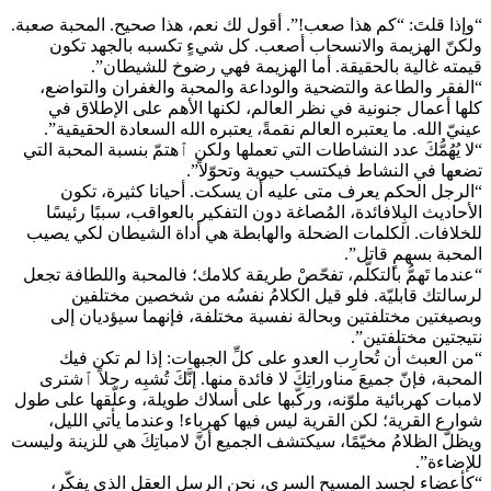
“وإذا قلتَ: “كم هذا صعب!”. أقول لك نعم، هذا صحيح. المحبة صعبة.
ولكنّ الهزيمة والانسحاب أصعب. كل شيءٍ تكسبه بالجهد تكون
قيمته غالية بالحقيقة. أما الهزيمة فهي رضوخ للشيطان”.
“الفقر والطاعة والتضحية والوداعة والمحبة والغفران والتواضع،
كلها أعمال جنونية في نظر العالم، لكنها الأهم على الإطلاق في
عينيّ الله. ما يعتبره العالم نقمةً، يعتبره الله السعادة الحقيقية”.
“لا يُهُمُّكَ عدد النشاطات التي تعملها ولكن ٱهتمّ بنسبة المحبة التي
تضعها في النشاط فيكتسب حيوية وتحوّلاً”.
“الرجل الحكم يعرف متى عليه أن يسكت. أحيانا كثيرة، تكون
الأحاديث البِلافائدة، المُصاغة دون التفكير بالعواقب، سببًا رئيسًا
للخلافات. الكلمات الضحلة والهابطة هي أداة الشيطان لكي يصيب
المحبة بسهمٍ قاتل”.
“عندما تَهمُّ بالتكلّم، تفحّصْ طريقة كلامك؛ فالمحبة واللطافة تجعل
لرسالتك قابليّة. فلو قيل الكلامُ نفسُه من شخصين مختلفين
وبصيغتين مختلفتين وبحالة نفسية مختلفة، فإنهما سيؤديان إلى
نتيجتين مختلفتين”.
“من العبث أن تُحارِب العدو على كلِّ الجبهات: إذا لم تكن فيك
المحبة، فإنّ جميعَ مناوراتِكَ لا فائدة منها. إنَّكَ تُشبِه رجلاً ٱشترى
لامبات كهربائية ملوّنه، وركّبها على أسلاك طويلة، وعلّقها على طول
شوارع القرية؛ لكن القرية ليس فيها كهرباء! وعندما يأتي الليل،
ويظلّ الظلامُ مخيّمًا، سيكتشف الجميع أنَّ لامباتِكَ هي للزينة وليست
للإضاءة”.
“كأعضاء لجسد المسيح السري، نحن الرسل العقل الذي يفكّر،