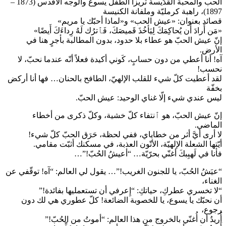
الحب والمحبة القدّيسة تريزا الطفل يسوع والوجه الأقدس (1873 –
1897)، راهبة كرمليّة وملفانة الكنيسة
قصائد بعنوان: «عيش الحب» و«لماذا أحبّك يا مريم»
«مَن أَرادَ أَن يُحاكِمَكَ لِيَأخُذَ قَميصَكَ، فَٱترُك لَهُ رِداءَكَ أَيضًا»
إنّ عيش الحبّ هو عطاء بلا حدود، بدون المطالبة بأجرٍ هنا في
الأرض.
آه! أنا أعطي من دون حسابٍ، كَوني أكيدة فعلاً أنّه عندما نحبّ، لا
نحسب!
لقد أعطيت كلّ شيء للقلب الإلهيّ، الطافح بالحنان… فها أنا أركض
بخفّة
ليس عندي شيء إلّا غناي الوحيد: عيش الحبّ.
إنّ عيش الحبّ، هو ٱنتفاء كلّ خشية، وكلّ ذكرى من أخطاء
الماضي.
لا أرى أيَّ أثر من خطاياي، ففي لحظة، حَرَق الحبّ كلّ شيء!
أيّتها الشعلة الإلهيّة، الأتّون العذبة، في مسكنك أثبّت مقامي.
فأنا في لَهيِبكَ أغنّي بحرّيّة… “أعيشُ الحُبّ!”…
“عيَشُ الحُبّ، يا للجنون الغريب!”… يقول لي العالم: “آه! توقّفي عن
الغناء،
“لا تخسري عطركِ، حياتكِ: “إِعرفي أن تستعمليها بفائدة!”
أن نحبّك يا يسوع، يا للخصوبة الضائعة! كلّ عطوري هي لك دون
رجوع،
أُريدُ أن أُغنّي بالخروج من هذا العالم: “أموتُ من الحُبّ!”