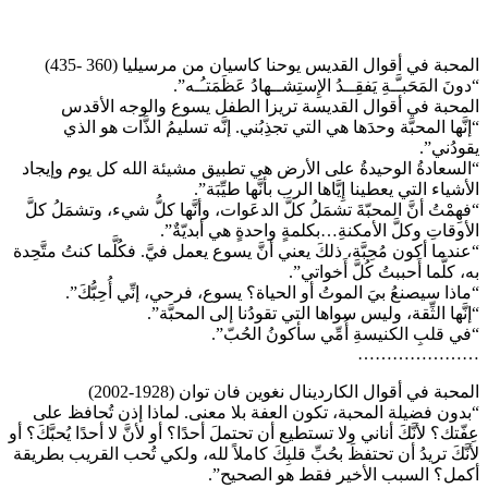
المحبة في أقوال القديس يوحنا كاسيان من مرسيليا (360 -435)
“دونَ المَحَبـَّـةِ يَفقِــدُ الإِستِشــهادُ عَظَمَتـُـه”.
المحبة في أقوال القديسة تريزا الطفل يسوع والوجه الأقدس
“إنَّها المحبَّة وحدَها هي التي تجذِبُني. إنَّه تسليمُ الذَّات هو الذي
يقودُني”.
“السعادةُ الوحيدةُ على الأرض هي تطبيق مشيئة الله كل يوم وإيجاد
الأشياء التي يعطينا إِيَّاها الرب بأنَّها طيِّبَة”.
“فهِمْتُ أنَّ المحبّةَ تشمَلُ كلَّ الدعَوات، وأنَّها كلُّ شيء، وتشمَلُ كلَّ
الأوقاتِ وكلَّ الأمكنةِ…بكلمةٍ واحدةٍ هي أبديّةٌ”.
“عندما أكون مُحِبَّة، ذلكَ يعني أنَّ يسوع يعمل فيَّ. فكُلَّما كنتُ متَّحِدة
به، كلَّما أَحببتُ كُلَّ أَخواتي”.
“ماذا سيصنعُ بيَ الموتُ أو الحياة؟ يسوع، فرحي، إنِّي أُحِبُّكَ”.
“إنَّها الثِّقة، وليس سواها التي تقودُنا إلى المحبَّة”.
“في قلبِ الكنيسةِ أُمِّي سأكونُ الحُبّ”.
…………………
المحبة في أقوال الكاردينال نغوين فان توان (1928-2002)
“بدون فضيلة المحبة، تكون العفة بلا معنى. لماذا إذن تُحافظ على
عِفّتك؟ لأنَّكَ أناني ولا تستطيع أن تحتملَ أحدًا؟ أو لأنَّ لا أحدًا يُحبَّكَ؟ أو
لأنَّكَ تريدُ أن تحتفظَ بحُبِّ قلبِكَ كاملاً لله، ولكي تُحب القريب بطريقة
أكمل؟ السبب الأخير فقط هو الصحيح”.