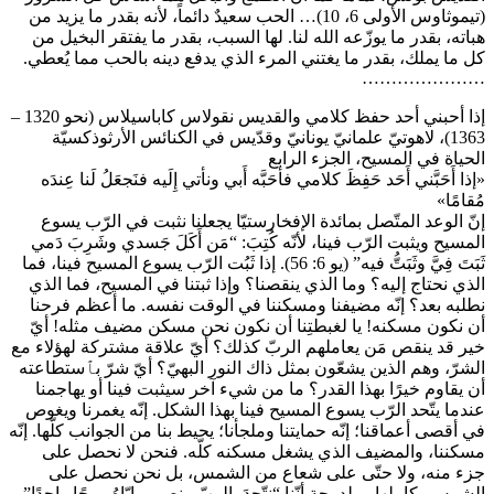
(تيموثاوس الأولى 6، 10)… الحب سعيدٌ دائماً، لأنه بقدر ما يزيد من
هباته، بقدر ما يوزّعه الله لنا. لها السبب، بقدر ما يفتقر البخيل من
كل ما يملك، بقدر ما يغتني المرء الذي يدفع دينه بالحب مما يُعطي.
…………………
إذا أحبني أحد حفظ كلامي والقديس نقولاس كاباسيلاس (نحو 1320 –
1363)، لاهوتيّ علمانيّ يونانيّ وقدّيس في الكنائس الأرثوذكسيّة
الحياة في المسيح، الجزء الرابع
«إذا أَحَبَّني أَحَد حَفِظَ كلامي فأحَبَّه أَبي ونأتي إِلَيه فنَجعَلُ لَنا عِندَه
مُقامًا»
إنّ الوعد المتّصل بمائدة الإفخارستيّا يجعلنا نثبت في الرّب يسوع
المسيح ويثبت الرّب فينا، لأنّه كُتِبَ: “مَن أَكَلَ جَسدي وشَرِبَ دَمي
ثَبَتَ فِيَّ وثَبَتُّ فيه” (يو 6: 56). إذا ثَبُت الرّب يسوع المسيح فينا، فما
الذي نحتاج إليه؟ وما الذي ينقصنا؟ وإذا ثبتنا في المسيح، فما الذي
نطلبه بعد؟ إنّه مضيفنا ومسكننا في الوقت نفسه. ما أعظم فرحنا
أن نكون مسكنه! يا لغبطتِنا أن نكون نحن مسكن مضيف مثله! أيّ
خير قد ينقص مَن يعاملهم الربّ كذلك؟ أيّ علاقة مشتركة لهؤلاء مع
الشرّ، وهم الذين يشعّون بمثل ذاك النور البهيّ؟ أيّ شرّ بٱستطاعته
أن يقاوم خيرًا بهذا القدر؟ ما من شيء آخر سيثبت فينا أو يهاجمنا
عندما يتّحد الرّب يسوع المسيح فينا بهذا الشكل. إنّه يغمرنا ويغوص
في أقصى أعماقنا؛ إنّه حمايتنا وملجأنا؛ يحيط بنا من الجوانب كلّها. إنّه
مسكننا، والمضيف الذي يشغل مسكنه كلّه. فنحن لا نحصل على
جزء منه، ولا حتّى على شعاع من الشمس، بل نحن نحصل على
الشمس بكاملها… لدرجة أنّنا “نتّحدَ بِالربّ ونصير وإيّاهُ روحًا واحِدًا”