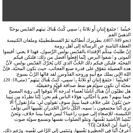
حَيثُما ٱجتَمَعَ إِثنانِ أَو ثلاثةٌ بِٱسمِي كُنتُ هُناكَ بَينَهم القدّيس يوحنّا
الذهبيّ الفم
(نحو 349-407)، بطريرك أنطاكية ثمّ القسطنطينيّة وملفان الكنيسة
العظة الثامنة عن الرسالة إلى أهل رومة
إِنْ طلبتُ مِنكُم الإِقتداءَ بالقدّيس بولس الرَّسول، فهذا لا يعني: أقيموا
الموتى وٱشفوا البرص. إنّما إِفعلوا أفضل من ذلك: فلتكن فيكم
المَحبّة. فليكن فيكم ذلك الحُبُّ الذي كان يُحَرِّكُ القدّيس بولس، لأنَّ
هذه الفضيلة تتفوّق على قدرة صنع العجائب. حيث تكون المحبّة، فإنَّ
اللهَ الإِبن يملك مع أبيه وروحه القدّوس. لقد قالها الرَّبّ يسوع:
“فَحَيثُما ٱجتَمَعَ إِثنانِ أَو ثلاثةٌ بِٱسمِي، كُنتُ هُناكَ بَينَهم” (متى18: 20).
محبّة أن نكون سويّة هو نمط صداقة قَوِيَّة وحَقيقيَّة.
هل تظنّون أنّ هناك أُناسًا تُعساء لدرجة أَلاَّ يَتوقوا إلى رؤية المسيح
فيما بينهم؟ نعم يا أحبَّائي، هؤلاء الناس هُم نحن؛ إنّنا نطردُه مِن بَينِنا
حينَ نَكونُ على خلاف فيما بيننا. سوف تقولون لي: ماذا تقول؟ ألا
ترى أنّنا مجتمعون بٱسمِه، الكُلُّ داخلُ الجُدرانِ نَفْسِها الَّتي تؤلّفُ
الكنيسة، للإصغاءِ إِلى صوتِ راعينا؟ ليسَ فيما بيننا خلاف، ونَحنُ
نُنْشِدُ الأناشيدَ نَفْسَها، ونتلو الصلوات نفسها ونسمع سويّة صوت
راعينا. أينَ الخلافُ إذًا؟
أعرفُ أنّنا في الحظيرةِ نَفْسِها، ونَنتَمي إلى الرَّاعي نَفْسِه. ورُغم ذلك،