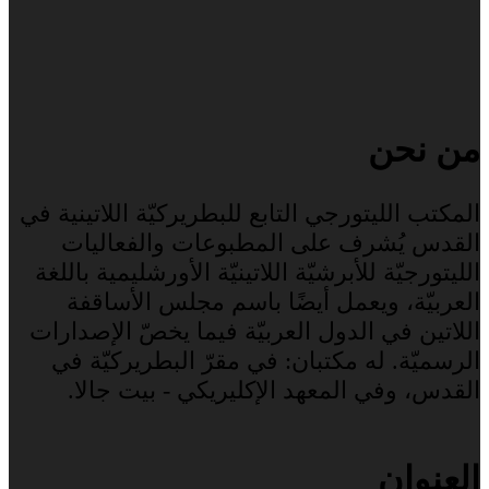
من نحن
المكتب الليتورجي التابع للبطريركيّة اللاتينية في
القدس يُشرف على المطبوعات والفعاليات
الليتورجيّة للأبرشيّة اللاتينيّة الأورشليمية باللغة
العربيّة، ويعمل أيضًا باسم مجلس الأساقفة
اللاتين في الدول العربيّة فيما يخصّ الإصدارات
الرسميّة. له مكتبان: في مقرّ البطريركيّة في
القدس، وفي المعهد الإكليريكي - بيت جالا.
العنوان