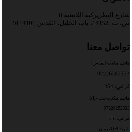
شارع البطريركية اللاتينية 8
ص. ب. 14152، باب الخليل، القدس 9114101
تواصل معنا
هاتف مكتب القدس:
97226282323
فرعي: 464
هاتف مكتب بيت جالا:
97226282323
فرعي: 216
البريد الالكتروني: