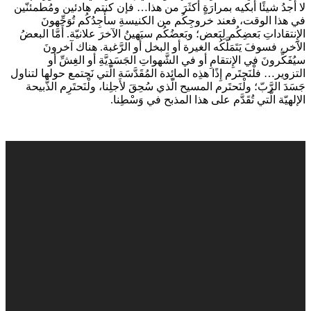
لا أجدُ شيئًا أَبكيه بمرارَةٍ أكثَرَ من هذا… فإن كنتم هادئين ومُطمئنّين
في هذا الوقت، فعند خروجِكُم من الكنيسةِ سأَجِدُكُم تُوَجِّهونَ
الإِنتقاداتِ بَعضِكُم لِبَعض؛ وبَعضُكُم سيَهينُ الآخرَ علانيّة. أَمَّا البعضُ
الآخر، فسوفَ يَتَمَلَّكُه الغيرة أو البخل أو الرَّغبة. هناك آخرونَ
سيُفَكِّرونَ في الإِنتقامِ أو في الشَّهواتِ الجَسَدِيَّةِ أو الغِشِّ أو
التزوير… فلْنَحتَرم إِذًا هذِه المائِدة المُقَدَّسَة الَّتي نَجتمع حولها لتناول
جَسَدَ الرَّبّ؛ ولْنَحتَرم المسيح الّذي سُحِقَ لأَجلِنا، ولْنَحتَرِم الذَّبيحة
الإلهيّة الَّتي تُقَدَّم على هذا المذبح في وَسْطِنا.