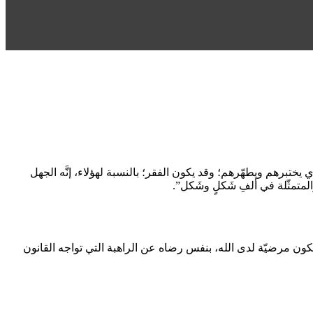
تبرهم ويطهّرهم؛ وقد يكون الفقر؛ بالنسبة لهؤلاء، إنَّه الجهل
والمتمثّلة في ألفِ شَكلٍ وشَكل”.
 تكون مرضيّة لدى الله، بنفس رضاه عن الراهبة التي تواجه القانون