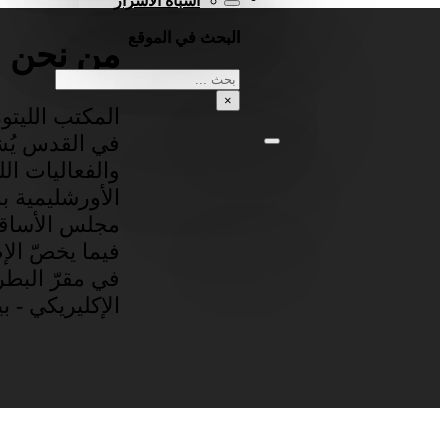
أشباه الأسرار
البحث في الموقع
من نحن
بحث
×
المكتب الليتور
في القدس يُ
والفعاليات الليت
الأورشليمية با
مجلس الأساقفة
فيما يخصّ الإ
في مقرّ البطر
الإكليريكي - ب