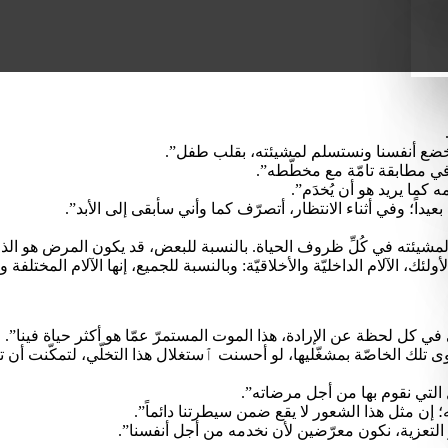
ن نُخضع أنفسنا ونستسلم لمشيئته، بقلب طفل”.
في مطابقة تامّة مع مخطّطه”.
كما يريد هو أن يُخدَم”.
عيداً؛ وفي أثناء الانتظار، أتصرّف كما وأني سأبقى إلى الأبد”.
يئته في كُلِّ ظروف الحياة. بالنسبة للبعض، قد يكون المرض هو الذي يخ
ئك، الآلام الداخليّة والأخلاقيّة: وبالنسبة للجميع، إنها الآلام المختلفة 
ّي في كل لحظة عن الإرادة، هذا الموت المستمرّ عمّا هو أكثر حياة فينا”.
سوى تلك الخاصّة بمشغّليها، لو أحسنت ٱستغلال هذا التخلّي، لتمكّنت أن
التي نقوم بها من أجل مرضاته”.
إن مثل هذا الشعور لا يقع ضمن سيطرتنا دائماً”.
ّر التعزية، نكون معرّضين لأن نخدمه من أجل أنفسنا”.