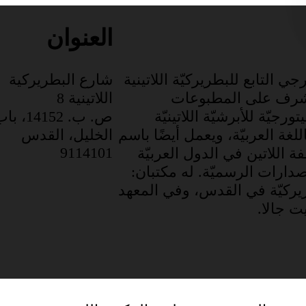
العنوان
جي التابع للبطريركيّة اللاتينية
شارع البطريركية
شرف على المطبوعات
اللاتينية 8
ورجيّة للأبرشيّة اللاتينيّة
ص. ب. 14152، 
للغة العربيّة، ويعمل أيضًا باسم
الخليل، القدس
9114101
 اللاتين في الدول العربيّة
صدارات الرسميّة. له مكتبان:
يركيّة في القدس، وفي المعهد
يت جالا.