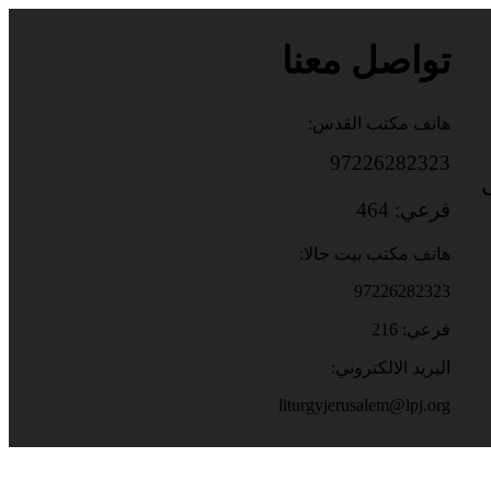
تواصل معنا
هاتف مكتب القدس:
97226282323
باب
فرعي: 464
هاتف مكتب بيت جالا:
97226282323
فرعي: 216
البريد الالكتروني:
liturgyjerusalem@lpj.org