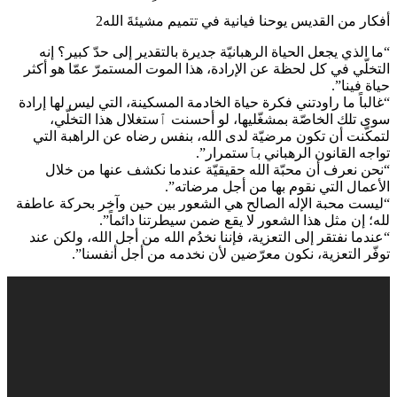
أفكار من القديس يوحنا فيانية في تتميم مشيئةَ الله2
“ما الذي يجعل الحياة الرهبانيّة جديرة بالتقدير إلى حدّ كبير؟ إنه
التخلّي في كل لحظة عن الإرادة، هذا الموت المستمرّ عمّا هو أكثر
حياة فينا”.
“غالباً ما راودتني فكرة حياة الخادمة المسكينة، التي ليس لها إرادة
سوى تلك الخاصّة بمشغّليها، لو أحسنت ٱستغلال هذا التخلّي،
لتمكّنت أن تكون مرضيّة لدى الله، بنفس رضاه عن الراهبة التي
تواجه القانون الرهباني بٱستمرار”.
“نحن نعرف أن محبّة الله حقيقيّة عندما نكشف عنها من خلال
الأعمال التي نقوم بها من أجل مرضاته”.
“ليست محبة الإله الصالح هي الشعور بين حين وآخر بحركة عاطفة
لله؛ إن مثل هذا الشعور لا يقع ضمن سيطرتنا دائماً”.
“عندما نفتقر إلى التعزية، فإننا نخدُم الله من أجل الله، ولكن عند
توفّر التعزية، نكون معرّضين لأن نخدمه من أجل أنفسنا”.