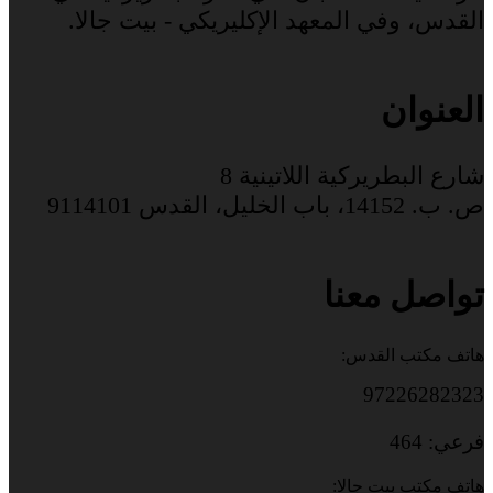
القدس، وفي المعهد الإكليريكي - بيت جالا.
العنوان
شارع البطريركية اللاتينية 8
ص. ب. 14152، باب الخليل، القدس 9114101
تواصل معنا
هاتف مكتب القدس:
97226282323
فرعي: 464
هاتف مكتب بيت جالا: