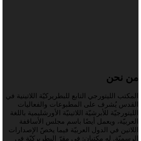
من نحن
المكتب الليتورجي التابع للبطريركيّة اللاتينية في
القدس يُشرف على المطبوعات والفعاليات
الليتورجيّة للأبرشيّة اللاتينيّة الأورشليمية باللغة
العربيّة، ويعمل أيضًا باسم مجلس الأساقفة
اللاتين في الدول العربيّة فيما يخصّ الإصدارات
الرسميّة. له مكتبان: في مقرّ البطريركيّة في