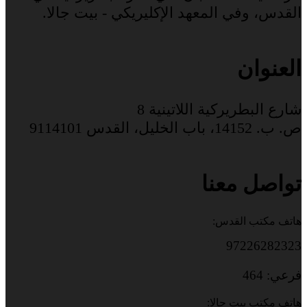
القدس، وفي المعهد الإكليريكي - بيت جالا.
العنوان
شارع البطريركية اللاتينية 8
ص. ب. 14152، باب الخليل، القدس 9114101
تواصل معنا
هاتف مكتب القدس:
97226282323
فرعي: 464
هاتف مكتب بيت جالا: