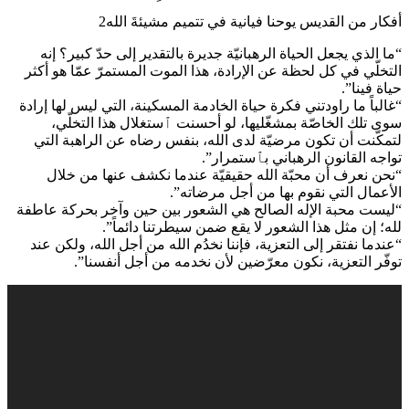
أفكار من القديس يوحنا فيانية في تتميم مشيئةَ الله2
“ما الذي يجعل الحياة الرهبانيّة جديرة بالتقدير إلى حدّ كبير؟ إنه
التخلّي في كل لحظة عن الإرادة، هذا الموت المستمرّ عمّا هو أكثر
حياة فينا”.
“غالباً ما راودتني فكرة حياة الخادمة المسكينة، التي ليس لها إرادة
سوى تلك الخاصّة بمشغّليها، لو أحسنت ٱستغلال هذا التخلّي،
لتمكّنت أن تكون مرضيّة لدى الله، بنفس رضاه عن الراهبة التي
تواجه القانون الرهباني بٱستمرار”.
“نحن نعرف أن محبّة الله حقيقيّة عندما نكشف عنها من خلال
الأعمال التي نقوم بها من أجل مرضاته”.
“ليست محبة الإله الصالح هي الشعور بين حين وآخر بحركة عاطفة
لله؛ إن مثل هذا الشعور لا يقع ضمن سيطرتنا دائماً”.
“عندما نفتقر إلى التعزية، فإننا نخدُم الله من أجل الله، ولكن عند
توفّر التعزية، نكون معرّضين لأن نخدمه من أجل أنفسنا”.