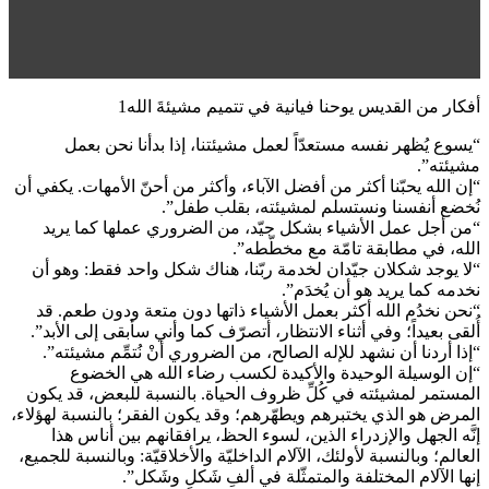
أفكار من القديس يوحنا فيانية في تتميم مشيئةَ الله1
“يسوع يُظهر نفسه مستعدّاً لعمل مشيئتنا، إذا بدأنا نحن بعمل
مشيئته”.
“إن الله يحبّنا أكثر من أفضل الآباء، وأكثر من أحنّ الأمهات. يكفي أن
نُخضع أنفسنا ونستسلم لمشيئته، بقلب طفل”.
“من أجل عمل الأشياء بشكل جيّد، من الضروري عملها كما يريد
الله، في مطابقة تامّة مع مخطّطه”.
“لا يوجد شكلان جيّدان لخدمة ربّنا، هناك شكل واحد فقط: وهو أن
نخدمه كما يريد هو أن يُخدَم”.
“نحن نخدُم الله أكثر بعمل الأشياء ذاتها دون متعة ودون طعم. قد
أُلقى بعيداً؛ وفي أثناء الانتظار، أتصرّف كما وأني سأبقى إلى الأبد”.
“إذا أردنا أن نشهد للإله الصالح، من الضروري أَنْ نُتمِّم مشيئته”.
“إن الوسيلة الوحيدة والأكيدة لكسب رضاء الله هي الخضوع
المستمر لمشيئته في كُلِّ ظروف الحياة. بالنسبة للبعض، قد يكون
المرض هو الذي يختبرهم ويطهّرهم؛ وقد يكون الفقر؛ بالنسبة لهؤلاء،
إنَّه الجهل والإزدراء الذين، لسوء الحظ، يرافقانهم بين أناس هذا
العالم؛ وبالنسبة لأولئك، الآلام الداخليّة والأخلاقيّة: وبالنسبة للجميع،
إنها الآلام المختلفة والمتمثّلة في ألفِ شَكلٍ وشَكل”.