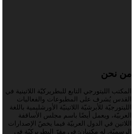
من نحن
المكتب الليتورجي التابع للبطريركيّة اللاتينية في
القدس يُشرف على المطبوعات والفعاليات
الليتورجيّة للأبرشيّة اللاتينيّة الأورشليمية باللغة
العربيّة، ويعمل أيضًا باسم مجلس الأساقفة
اللاتين في الدول العربيّة فيما يخصّ الإصدارات
الرسميّة. له مكتبان: في مقرّ البطريركيّة في