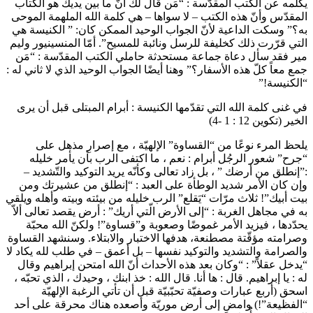
يكلّمه عن الكتب المقدّسة : “مَن قال لك أنّ ما بين يديك هو الكتاب
المقدّس وأنّ هذه الكتب – لا سواها – هي كلمة الله الملهمة الموحى
به؟” وسكت الداعية لأنّ الجواب الوحيد الممكن كان: ” الكنيسة هي
التي قرّرت ذلك كخليفة للرسل ونائبة للمسيح”. أمّا المنسينيور وليم
مير فقد سأل دعاة جماعة مستحدثة حاملي الكتب المقدّسة : “مَن
جمع معاً كلّ هذه الأسفار؟” وهنا أيضًا الجواب الوحيد الذي لا ثاني له :
“الكنيسة!”
في غنى كلمة الله التي تقدّمها الكنيسة : أبرام المبتلى قبل أن يرى
الخير (تكوين 12 : 1 -4)
يلحظ المرء نوعًا من “القساوة” الإلهيّة ، مع إصرارِ مذهل على
“جرح” شعور الرجُل أبرام : نعم ، ما اكتفى الرب بأن يأمر خليله
:”إنطلق من أرضك ” ، بل زاد تعالى وكأنّه يريد التوكيد والتّشديد –
وإن كان الأمر شديد الوطأة على العبد : “إنطلق من عشيرتك ومن
بيت أبيك”! ثلاث مرّات “يَقلع” الرب خليله من بيئته وبيته وأهله ويلقي
به في مجاهل الغربة : “إلى الأرض الّتي أريك” : أرض يقصد تعالى ألاّ
يحدّدها ، فيزيد الأمر غموضًا وصعوبة و”قساوة”! ولكنّ الله محبّة
وصرامته مؤقّتة مصطنعة، هدفها الاختبار والابتلاء. وسنشهد القساوة
والصرامة والتشديد والتوكيد نفسها – بل أعمق – في طلب لله يكاد لا
“يدخل عقلاً” : “وكان بعد هذه الأحداث أنّ الله امتحن إبراهيم وقال
له : يا إبراهيم. قال : ها أنا. قال الله : خذ ابنك ، وحيدك ، الذي تحبّه ،
اسحق (أربع عبارات وصفيّة تحبّبيّة قبل أن تأتي الرغبة الإلهيّة
“الفظيعة”!) وامضِ إلى أرض موريّة وأصعده هناك محرقة على أحد