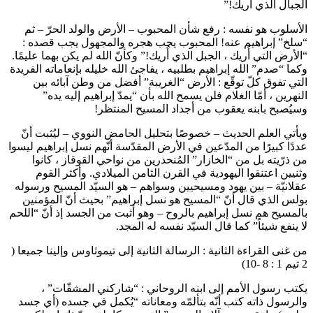
الجبال الذي أُريك!”
الأسلوب هو نفسه : رفع شأن المحبوب – الأرض والولد الحرّ – ثم
“سلخ” إبراهيم عنه! المحبوب يجب هجره والمجهول يجب قصده :
“الأرض التي أُريك ، الجبل الذي أُريك!” وكأنّ الله لم يكن بهما عليمًا.
وكما “صدم” الله إبراهيم بطلبيه ، يفاجئ الله خليله بإنعاماته الفريدة
التي تفوق كلّ توقّع : الأرض “الغريبة” أفضل من وطن آبائه بين
النهرين ، أمّا الغلام فلن يسمح الله بأن “يمدّ إبراهيم إليه يده”
وسيُصبح بابنه يعقوب من أجداد المسيح المنتظر!
ويأتي العلم الحديث – خصوصًا بتحليل الحامض النووي – ليُثبت أنّ
عددًا كبيرًا من المدّعين في الأرض المقدّسة أنّهم نسل إبراهيم ليسوا
من ذرّيته بل من “الخازار” المُنحدرين من نواحي القوقاز ، كانوا
وثنيين اعتنقوا اليهودية في القرن الثامن الميلادي. وأكثر القوم
عقلانيّة – بين يهود ومسيحيين وسواهم – هو السيّد المسيح ورسوله
بولس الذي قال أنّ “المسيح هو نسل إبراهيم” بحيث أنّ المؤمنين
بالمسيح هم نسل إبراهيم بالروح – وهو أثبت من الجسد إذ أنّ “اللحم
لا ينفع شيئاً” كما قال السيّد نفسه له المجد.
من غنى القراءة الثانية : الرسالة الثانية إلى تيموثاوس وإلينا جميعا (
2 تيم 1 : 8 -10)
يكتب رسول الأمم إلى ابنه الروحاني : “شاركني المشقّات” ،
والرسول ذاته كتب أنّه بتألمّه ومعاناته “يُكمل في جسده (أي جسد