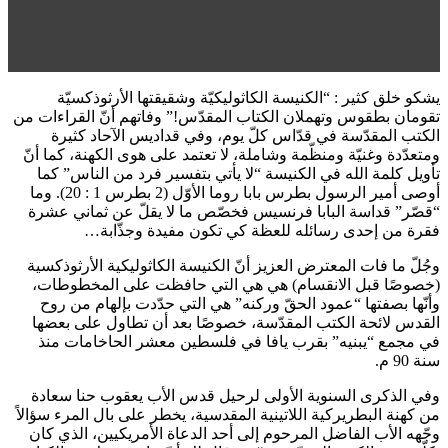
يشكو خلق كثير : “الكنيسة الكاثوليكيّة وشقيقتها الأرثوذكسيّة
تقومان بطقوس وتهملان الكتاب المقدّس!” وفاتهم أنّ القراءات من
الكتب المقدّسة في قدّاس كلّ يوم، وفي قداديس الآحاد كثيرة
ومتعدّدة وغنيّة ومنظّمة وشاملة، لا تعتمد على هوى الكهنة، كما أنّ
تأويل كلمة الله في الكنيسة “لا يأتي بتفسير فرد من الناس” كما
أوصى أمير الرسول بطرس بابا روما الأوّل (2 بطرس 1 : 20). وما
“قصّر” قداسة البابا فرنسيس فخصّص ما لا يقلّ عن ثماني عشرة
فقرة من إحدى رسائله للعظة كي تكون مفيدة وجذّابة…
وجُلّ ما فات المعترض العزيز أنّ الكنيسة الكاثوليكية الأرثوذكسية
(خصوصًا قبل الانقسام) هي هي التي حافظت على المخطوطات،
وأنّها بصفتها “عمود الحقّ وركنه” هي التي حدّدت بإلهام من روح
القدس لائحة الكتب المقدّسة، خصوصًا بعد أن تطاول على بعضها
في مجمع “يبنيه” بقرب يافا في فلسطين معشر الحاخامات منذ
سنة 90 م.
وفي الذكرى السنوية الأولى لرحيل قدس الأب يعقوب حنا سعادة
من كهنة البطريركية اللاتينية المقدسية، يخطر على بال المرء سؤالاً
وجّهه الأب الفاضل المرحوم إلى أحد الدعاة الأمريكيين، الذي كان