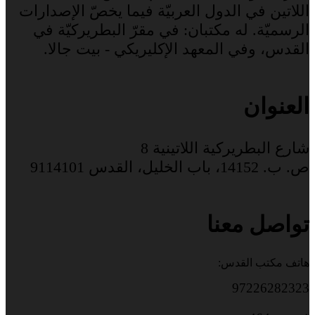
اللاتين في الدول العربيّة فيما يخصّ الإصدارات
الرسميّة. له مكتبان: في مقرّ البطريركيّة في
القدس، وفي المعهد الإكليريكي - بيت جالا.
العنوان
شارع البطريركية اللاتينية 8
ص. ب. 14152، باب الخليل، القدس 9114101
تواصل معنا
هاتف مكتب القدس:
97226282323