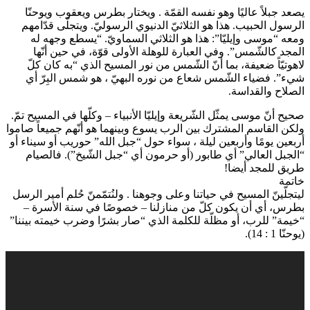
يصعد جبلاً عاليًا وهو نفسه القمّة . ويختار بطرس ويعقوب ويوحنّا
الرسول الحبيب. هذا هو الثلاثيّ الدنيوي الرسوليّ. ويتجلّى قدّامهم
ومعه “موسى وإيليّا”: هذا هو الثلاثي السماويّ. “يسطع وجهه له
المجد كالشّمس”. وفي العبارة للوهلة الأولى قوّة، في حين أنّها
لاهوتيّاً ضعيفة، بما أنّ الشّمس من نور المسيح الذي “به كان كلّ
شيء”. فضياء الشّمس شعاع من نوره البهيّ ، هو شمس البِرّ أي
الصلاح والقداسة.
صحيح أنّ موسى يمثّل الشّريعة وإيليّا الأنبياء – وكلّها في المسيح تمّ.
ولكن القاسم المشترك بين الرب يسوع وبينهما هو أنّهم جميعاً صاموا
أربعين يومًا وأربعين ليلة ، سواء حول “جبل الله” حوريب أو سيناء أو
“الجبل العالي” أي طابور (أو حرمون أي “جبل الشّيخ”). فالصيام
طريق للمجد أيضا!
خاتمة
ليتجلّينّ المسيح في حياتنا وعلى وجوهنا . ولنُتمّمنّ حُلم أمير الرسل
بطرس، أي أن يكون كلّ من منازلنا – خصوصًا في سنة الأسرة –
“خيمة” للرب، أو مظلّة للكلمة الذي “صار بشرًا وضرب خيمته بيننا”
(يوحنّا 1 : 14).