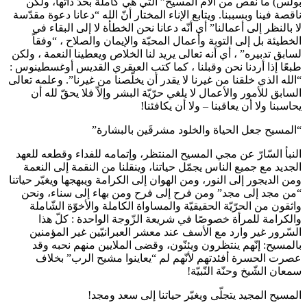
بولس) ما نقص من آلام المسيح” التي هي كاملة بحدّ ذاتها، ولكن
ناقصة فينا وبسببنا. ويتابع الإناء المختار أنّ الله “دعانا دعوة مقدّسة
لا بالنظر إلى أعمالنا” أي أنّه دعانا نحن الخطأة لا إلى البقاء في
الخطيئة بل إلى التوبة وأعمال المحبّة والإيمان والصلاح ، “وفقاً
لسابق تدبيره” ، أي أنه تعالى يريد لنا الخلاص ويعطينا النعمة ، ولكن
طبعًا إذا أردنا نحن وقبلنا ، كما كتب العبقري القديس أوغسطينوس :
“الله الذي خلقنا من غيرنا لا يقدر أن يخلّصنا من غيرنا”. وعلمه تعالى
السابق للأمور والأعمال لا يلغي حرّيّة البشر وإلاّ فلا يحقّ لله أن
يحاسبنا ولا أن يعاقبنا – ولا أن يكافئنا!
“المسيح جعل الحياة والخلود مشرقَين بالبشارة”
النبأ السّارّ عن مجي المسيح المنتظر، وإتمامه للفداء وقطعه للعهد
الجديد مع جميع الناس يجمّل حياتنا، وينقلنا من النقمة إلى النعمة
ومن الديجور إلى النور، ومن الهوان إلى الكرامة ويبهجها ويغيّر حياتنا
“من مجد إلى مجد” ومن فرح إلى فرح ومن بهاء إلى سناء، ونحن
واثقون من الحرّيّة الحقيقيّة والمساواة الكاملة والأخوّة الشّاملة
والكرامة للمرأة خصوصًا في شريعة الزّوجة الواحدة : كلّ هذا
السّرور غير وارد مع الأسف عند معشر العبرانيّين غير المؤمنين
بالمسيح: إنّهم ينتظرون ويئنّون، وقضى الملايين منهم نحبه وقد
عصرت الحسرة أفئدتهم لأنّهم لم “يعاينوا مشيح الرب” بخلاف
سمعان الشّيخ وحنّة النّبيّة!
المسيح المجيد يتجلّى ويغيّر حياتنا إلى سعد ومجد!