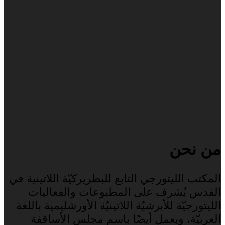
من نحن
المكتب الليتورجي التابع للبطريركيّة اللاتينية في
القدس يُشرف على المطبوعات والفعاليات
الليتورجيّة للأبرشيّة اللاتينيّة الأورشليمية باللغة
العربيّة، ويعمل أيضًا باسم مجلس الأساقفة