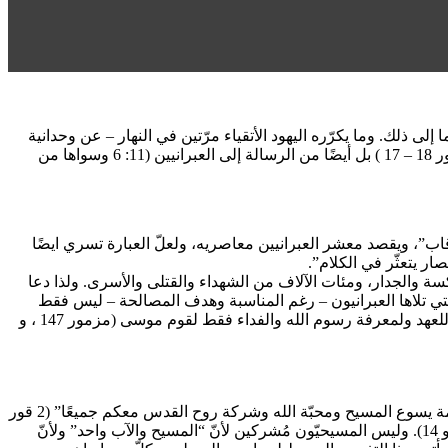
إلى ذلك. وما يكرّره اليهود الأتقياء مرّتين في النهار – عن وحدانية
الله – والمسلمون خمسًا، نُعيده نحن كلّ مرّة نتلو “قانون الإيمان”: “نؤمن بإله واحد”. ونذكر نصوصًا ليس فقط من العهد القديم (خصوصًا مزمور 18 – 17 ) بل أيضًا من الرسالة إلى العبرانيين (11: 6 وسواها من
لرقاب”، ويقصد معشر العبرانيين معاصريه، ولعلّ العبارة تسري ايضًا
ر يتعثّر في الكلام”.
ة والجدار، ومئات الآلاف من الشهداء والقتلى والأسرى. ولذا دعا
لتي تلاها العبرانيون – رغم المناسبة وهدف المصالحة – ليس فقط
لتسبيح الله وطلب المغفرة والإشادة بالخالق وجمال الخلق، بل ايضًا للطعن في “الأعداء”، ولتبيان امتياز الشعب العبري دون غيره، واحتكاره للعهد ولمعرفة رسوم الله والفداء فقط لقوم موسى (مزمور 147 ، و
وما أدرانا ما قورنثوس ومَن “أهلها” الذين كان معظمهم غير أهل لاعتبار أو إكبار! مع هذا ، يكتب إليهم مار بولس عن سرّ الثالوث الأقدس: “نعمة يسوع المسيح ومحبّة الله وشركة روح القدس معكم جميعًا” (2 قور
13 :13). نلحظ هنا – كما في أفسس 5 :5- أنّ اسم يسوع يسبق اسم الله. ليس هذا كفرًا ولا تجديفًا بما أنّ يسوع هو تجسّد كلمة الله (يوحنا 1 : 1 و 14). وليس المسيحيّون مُشركين لأنّ “المسيح والآب واحد” ولأنّ