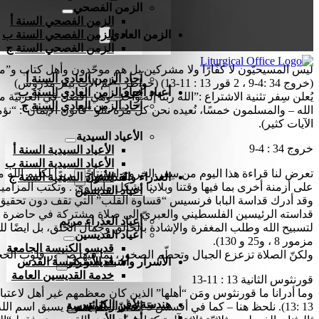
الزمن الفصحي
الزمن الفصحي السنة أ
الزمن العادي
الزمن الفصحي السنة ب
الزمن الفصحي السنة ج
ليس المسيحيّون لا كفّارًا ولا مشركين بل هم موحّدون وأهل كتاب و”مود
آحاد الزمن العادي السنة أ
(خروج 34 :4-9 ، 2 قور 13 : 11-13) (خواطر بقلم الأب بيتر مدروس)
أعياد أخرى
آحاد الزمن العادي السنة ب
يُعلن سِفر تثنية الاشتراع :”الله ربّنا إله واحد” وهي أفضل في العربيّة
آحاد الزمن العادي السنة ج
الآيات كثير).
الأعياد السيدية
خروج 34 : 4-9
الأعياد السيدية السنة أ
الأعياد السيدية السنة ب
تعرض لنا قراءة هذا اليوم من سِفر الخروج استنتاجًا مريرًا لكليم الله
العذراء والقديسون
الأعياد السيدية السنة ج
على أزمنة أخرى بما فيها وقتنا وبلادنا بشكل مأساويّ . وتكتب المزامي
أعياد القديسين
وقد أدرك قداسة البابا فرنسيس “قساوة القلب” التي تقف دون تحقيق ا
قداسته الرئيسين الفلسطيني والعبريّ إلى صلاة مشتركة في حاضرة الفا
أعياد العذراء مريم
أعياد القديسين
مزمور 8 ، و25 و 130).
قديسو الكنيسة الجامعة
ولكنّ الصلاة تزعزع الجبال وتحطّم الصخور، بما فيها صخور قلوب الحجر
الأسرار وأشباه الأسرار
قديسو كنيسة القدس
خدمة القديسين العامة
قورنثوس الثانية 13 : 11-13
هندسة وفن الكنائس
الأسرار المقدسة