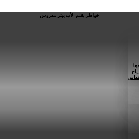
خواطر بقلم الأب بيتر مدروس
ها
ياح
 قداس