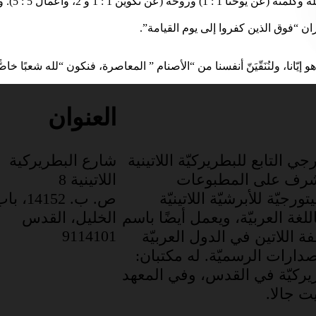
ثالوثنا –
 “فوق الذين كفروا إلى يوم القيامة”.
يّانا، ولنُنَقّيَنّ أنفسنا من “الأصنام ” المعاصرة، فنكون “لله شعبًا خاصًّا به،
العنوان
جي التابع للبطريركيّة اللاتينية
شارع البطريركية
شرف على المطبوعات
اللاتينية 8
ورجيّة للأبرشيّة اللاتينيّة
ص. ب. 14152، 
للغة العربيّة، ويعمل أيضًا باسم
الخليل، القدس
9114101
 اللاتين في الدول العربيّة
صدارات الرسميّة. له مكتبان:
يركيّة في القدس، وفي المعهد
يت جالا.