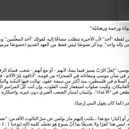
ّة ورحمة ورهبانيّة”
 من لفظة “أحد” لأن الأخيرة تتطلب مضافًا إليه كقولك “أحد المعلّمين” وما 
 موسى: “لعلّ الرّبّ يسير فيما بيننا، لأنهم – أو مع أنهم – شعب قساة ا
ر في شأن موسى ومعاناته في الصحراء من قومه: “أذاقوه مُرّ الآلام ، فصا
لسلام في فلسطين، منذ أكثر من سبعة عقود، توالت فيها النكبة والنكس
تيكان. وتُليت صلوات استغفار ليّنت القلوب، وإن أتت كلّ المزامير ا
 (كما كان يقول النبي إرميا).