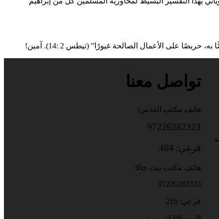
 الذي ليس ثلاثيّة ثلاثة آلهة كما يتوهّم بعض القوم – هو فقط “الله وكلمته (عن يوحنا 1 : 1) وروحه (عن تكوين 1 : 1 و 2، وأعمال 5 : 5). ويأتي بهذا التفسير البسيط لمحاوريه المسلمين كلّ من إبراهيم
 حريصًا على الأعمال الصالحة غيورًا” (تيطس 2 :14). آمين!
تواصل معنا
هاتف مكتب القدس:
97226282323
باب
فرعي: 464
هاتف مكتب بيت جالا:
97226282323
فرعي: 216
البريد الالكتروني: