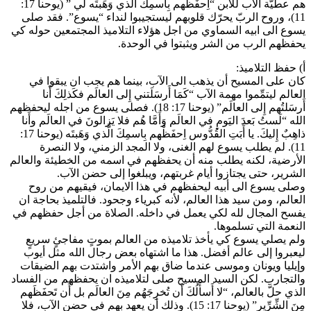
هم عطيّة الآب للابن “اِحفَظْهم بِاسمِكَ الَّذي وَهَبتَه لي ” (يوحنا 17:
11)، وروح الربّ يحرّك قلوبهم ليستجيبوا لنداء “يسوع”. فقد صلى
يسوع الى ابيه السماوي من اجل هؤلاء التلاميذ المجتمعين حوله كي
يحفظهم الرب من الشر ويثبتوا في الوحدة.
أ‌) حفظ التلاميذ:
كان على المسيح أن يذهب الى الآب، بينما هم يجب ان يبقوا في
العالم ليتمِّموا مهمة الآب “كَمَا أَرسَلَتني إِلى العالَم فكَذلِكَ أَنا
أَرسَلتُهم إِلى العالَم” (يوحنا 17: 18). فصلى يسوع من اجله ليحفظهم
الله “لَستُ بَعدَ اليَومِ في العالَم وَأَمَّا هُم فلا يَزالونَ في العالَم وأَنا
ذاهِبٌ إِليكَ. يا أَبَتِ القُدُّوس اِحفَظْهم بِاسمِكَ الَّذي وَهَبتَه (يوحنا 17:
11). لم يطلب يسوع لهم الغنى، ولا المجد الزمني، ولا النصرة
الأرضية، لكنه يطلب منه أن يحفظهم في اسمه من الخطيئة والعالم
الشرير، حتى يجتازوا أيام غربتهم، ويبلغوا إلى حضن الآب.
وصلى يسوع الى أبيه ليحفظهم في هذا الايمان، فيقيهم من روح
العالم، ومن سيد هذا العالم، لأنه كبرياء وجحود. فالتلميذ بحاجة ان
يفسح المجال لله لكي يعمل في داخله. الصلاة من أجل حفظهم في
النعمة التي تسلموها.
ولم يصلي يسوع كي يأخذ تلاميذه من العالم بموتٍ مفاجئٍ سريعٍ
ليعبروا إلى عالم أفضل. هذا ما اشتهاه بعض رجال الله مثل أيوب
وإيليا ويونان وموسى عندما ضاق بهم الأمر واشتدت بهم الضيقات
والتجارب. لكن السيد المسيح صلى لتلاميذه ان يحفظهم من الفساد
الذي حلَّ بالعالم، “لا أَسأَلُكَ أَن تُخرِجَهُم مِنَ العالَم بل أَن تَحفَظَهم
مِنَ الشِّرِّير” (يوحنا 17: 15). وذلك أن يعهد بهم في حضن الآب، فلا