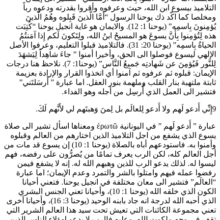
التلاميذ بيسوع ابن الله، حيث وعرفوه وأقروا بقدرته ودعوه رباً
ومخلصا كما اكّد ذك يوحنا الرسول “أَمَّا الَّذينَ قَبِلوه وهُمُ الَّذينَ
يُؤمِنونَ بِاسمِه” (يوحنا 1: 12). والايمان هو غاية انجيل يوحنا “كُتِبَت
هذه لِتُؤمِنوا بِأَنَّ يسوعَ هو المسيحُ ابنُ الله، ولِتَكونَ لَكم إِذا آمَنتُمُ
الحياةُ بِاسمِه” (يوحنا 20: 31). فالتلاميذ قبلوا التعليم، وعرفوا الأصل
الإلهي ليسوع فوصلوا الى الحق، وأخيرا أمنوا ” جاءَ شاهِداً لِيَشهَدَ
لِلنَّور فَيُؤمِنَ عن شَهادتِه جَميعُ النَّاس” (يوحنا1: 7). نلاحظ هنا درجات
الإيمان: قبلوه ثم عرفوه ثم آمنوا أي اتخذوا القرار والإرادة بعزيمة
ثابتة ملتهبة بنار القلب وملهمة بنور العقل. اما عبارة ” أَرسَلتَني”
فتشير الى العمل الذي أُرسِل من أجله وهو الفداء.
9إِنِّي أَدعو لَهم ولا أَدعو لِلعالَم بل لِمنَ وَهبتَهم لي لأَنَّهم لَكَ.
عبارة ” أَدعو لَهم ” في اليونانية ἐρωτῶ ومعناها اسأل تشير الى صلاة
يسوع الذي يشفع من اجل التلاميذ الذين اختارهم من العالم وقبلوه
وأمنوا به. فاستودعهم أباه بالصلاة (يوحنا 1: 10) إن يسوع قد مات من
أجل العالم كله، لكن الرب يعرف تمامًا من يُصرُّون على رفضه، فهم
ليسوا له. لذلك يدعو الرب للذين وهبهم الله له. إنه لا يشفع فيمن
رفضوا عمله فيهم وامتلوا بالشر والتمرد وعدم الإيمان؛ اما عبارة
“العالَم” فتشير الى معان مختلفة في انجيل يوحنا. فتعني أحيانا
الكون الذي خلقه الله (يوحنا 1: 10)، وأحيانا تعني الجنس البشري
الذي أحبه الله لدرجة انه جاد بابنه الوحيد (يوحنا 3: 16)، وأحيانا أخرى
تعني مجموعة الكائنات التي تعيش تحت سيد هذا العالم الشرير التي
تقف في وجه ملكوت الله. وعليه فالرب لا يدعو لهؤلاء الناس الذين