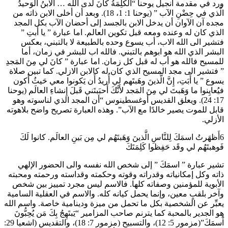
ورد في مقدمة انجيل يوحنا “الكَلِمَةُ كانَ لَدى الله … الابنُ الوَحيدُ
الَّذي في حِضْنِ الآب ” (يوحنا 1: 1، 18). وبعد أن أخلى الابن ذاته من
مجده آن الآوان أن يدخل الابن بالجسد إلى أحضان الآب بكل المجد
الذي كان له وعنده ومعه قبل تكوين العالم. اما عبارة ” يا أَبتِ ”
فتشير الى الله الاب، أب يسوع وحده بالطبيعة لا بالتبني، بعكس
البشر الذي الله هو ابوهم بالتبني. فالله اب للبشر في زمان، أما
للمسيح فالله هو أب له قبل كل زمان. اما عبارة ” كانَ لي مِنَ المَجدِ
” فتشير الى مجد المسيح الذي كان له كالابن الازلي. كما تبين صلاة
يسوع ” يا أَبَتِ، إِنَّ الَّذينَ وهَبتَهم لي أُريدُ أَن يَكونوا معي حَيثُ أَكون
فيُعايِنوا ما وَهَبتَ لي مِنَ المَجد لأَنَّكَ أَحبَبتَني قَبلَ إِنشاءِ العالَم (يوحنا
17: 24). ويعلق القديس أوغسطينوس “أن المجد الذي لناسوته وهو
قابل للموت يصير خالدًا مع الآب”. وهذه العبارة تصريح واضح بلاهوته
الأزلي.
6أَظهَرتُ اسمَكَ لِلنَّاسِ الَّذينَ وَهَبتَهُم لي مِن بَينِ العالَم. كانوا لَكَ
فَوهبتَهُم لي وقَد حَفِظوا كَلِمَتَكَ
تشير عبارة ” اسمَكَ ” إلى شخص الله نفسه والى الحضور الإلهي
ذاته وكل إمكانياته وقدراته وقوته وحكمته وقداسته ورحمته ومحبته
الأبوية للمؤمنين وصفاته كلها. فالاسم ليس مجرد تمييز بين شخص
وآخر بلقبٍ معين، وإنما يحمل كيانه كله. والاسم في العقلية السامية
يعبِّر عن الشخصية بكل ما تحمل من ميزة ودينامية خاصة. واسم الله
هو الجدير بالمحبة كما يترنم صاحب المزامير “يَبتَهِجُ بِكَ مَن يُحِبُّونَ
اْسمَكَ”(مزمور 5: 12)، والتسبيح (مزمور 7: 18)، والتقديس (اشعيا 29: