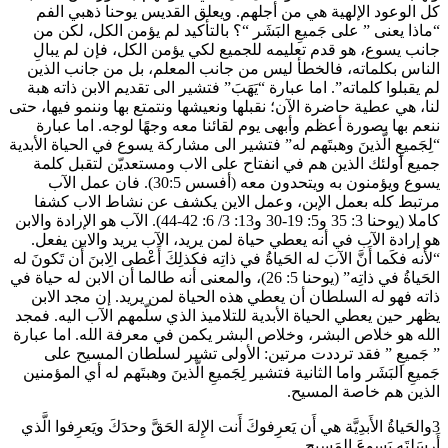
كل الوعود الإلهية هي من أجلهم. ويعلق القديس يوحنا ذهبي الفم
“ماذا يعنى ” على جَميعِ البَشَر “؟ بالتأكيد لم يؤمن الكل، لكن من
جانب يسوع، هو قدم تعليمه للجميع لكي يؤمن الكل، فإن لم يبالِ
الناس بكلماته، فالخطأ ليس من جانب المعلم، بل من جانب الذين
لم يقبلوا كلماته”. اما عبارة “يَهَبَ” فتشير الى تقديم الابن ذاته هبة
لنا، هي عطية حاضرة الآن؛ نقبلها ونعيشها ونتمتع بها وننمو فيها، حتى
ننعم بها بصورة أعظم وأبهى يوم لقائنا معه وجهًا لوجه. اما عبارة
“لِجَميعِ الَّذينَ وهبتَهم له” فتشير الى مشاركة يسوع في الحياة الأبدية
جميع أولئك الذين هم في انفتاح على الاب ومستعديّن لتقبل كلمة
يسوع ويؤمنون به ويتحدون معه (أفسس 30:5). فان عمل الآب
مرتبط كله بعمل الإبن، وعمل الاين يكشف عن نشاط الاب كشفا
كاملا (يوحنا 3: 35 و5: 19-30 و13: 3/ 6: 42-44). الآب هو الإرادة والابن
هو إرادة الآب في أنه يعطي حياة لمن يريد، الآب يريد والابن يفعل.
“لأنه فكَما أَنَّ الآبَ له الحَياةُ في ذاتِه فكذلِكَ أَعْطى الِابنَ أَن تَكونَ له
الحَياةُ في ذاتِه” (يوحنا 5: 26)، والمعنى أنه طالما أن الابن له حياة في
ذاته فهو له السلطان أن يعطي هذه الحياة لمن يريد. إن مجد الابن
يظهر حين يعطي الحياة الأبدية للتلاميذ الذي سلّمهم الآب اليه. فمجد
الله هو خلاص البشر، وخلاص البشر يكمن في معرفة الله. اما عبارة
” جَميعِ ” فقد ترددت مرتين: الأولى تشير لسلطان المسيح على
جَميعِ البَشَر واما الثانية فتشير لِجَميعِ الَّذينَ وهبتَهم له أي المؤمنين
الذين هم خاصة المسيح.
3والحَياةُ الأَبدِيَّة هي أَن يَعرِفوكَ أَنت الإِلهَ الحَقَّ وحدَكَ ويَعرِفوا الَّذي
أَرسَلتَه يَسوعَ المَسيح.