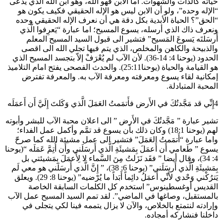
حياته كالذات والشهوات. اما الابن فهو الله، وهو ابن الله الذي يدعى
“الإله وحده”، ولو أن الابن ليس هو الإله الحقيقي فكيف يكون هو
“الحق”؟ الحياة الأبدية بكل دقة هي أن نعرف الإله الحقيقي وحده
ونعرف ذاك الذي أرسله، يسوع المسيح؛ اما عبارة “يَعرِفوا الَّذي
أَرسَلتَه يَسوعَ المَسيح” فتشير الى قبول السيد المسيح المعلم
والذبيحة والكاهن والمخلص، الذي يتم فيها تجلي الله الى اقصى
الحدود (يوحنا 4: 14-36). لأن الآب لم يُعْرَفْ إلاّ بتجسد المسيح الذي
هو القيامة والحياة (يوحنا25:11). والحدث الفصحى يفتح امام التلاميذ
إمكانية لقاء يسوع ومعرفته ومعرفة الآب به. والمعرفة تفترض
المحبة المتبادلة.
4إِنِّي قد مَجَّدتُكَ في الأَرض فأَتمَمتُ العَمَلَ الَّذي وَكَلتَ إِلَيَّ أَن أَعمَلَه
تشير عبارة ” مَجَّدتُكَ في الأَرض ” الى اعلان محبة الآب للبشر وأبوته
لهم (يوحنا 18:1) وكان ذلك بأن يسوع قد تمَّم وأكمل عمل الفداء؛
واما عبارة “أَتمَمتُ العَمَلَ” فتشير الى عمل مشيئة الله كما صرحّ
يسوع ” طَعامي أَن أَعمَلَ بِمَشيئَةِ الَّذي أَرسَلَني وأَن أُتِمَّ عَمَلَه “(يوحنا
4: 34)، وقال أيضا ” فقَد نَزَلتُ مِنَ السَّماء لا لِأَعمَلَ بِمَشيئتي بل
بِمَشيئَةِ الَّذي أَرسَلَني” (يوحنا 6: 38)، ” إِنَّ الَّذي أَرسَلَني هو معي لَم
يَترُكْني وَحْدي لأَنِّي أَعمَلُ دائِماً أَبَداً ما يُرْضيه” (يوحنا 8: 29). ويعلق
القديس أوغسطينوس” استخدم كل الكلمات السابقة الخاصة
بالمستقبل، وصاغها في الماضي”. لقد تمم السيد المسيح عمل الآب
وإرادته لنتمتع بالخلاص، والآن لا يزال يتممه فينا لكي يتجلى في
داخلنا فنشاركه أمجاده.