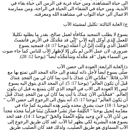
الى حياة المشاهدة، ومن حياة غربة في الزمن الى حياة بقاء في
الأبدية، ومن حياة في الشفاء الى الحياة في الراحة، ومن ممارسة
الاعمال الى حياة الثواب في مشاهدة الله ومعرفته.
ج) الغاية الثالثة: تكليل لمشيئة الآب
يسوع لا يطلب التمجيد مكافأة لعمل صالح، بقدر ما يطلبه تكليلا
للعمل الذي أوكل إليه الآب “إِنِّي قد مَجَّدتُكَ في الأَرض فأَتمَمتُ
العَمَلَ الَّذي وَكَلتَ إِلَيَّ أَن أَعمَلَه (يوحنا 17: 4). فتمجيد يسوع
ضروري، لان عمل الابن لم يكن إلا لإظهار الآب للناس كما جاء صوت
من السماء يقول “قَد مَجَّدتُه وسَأُمَجِّدُه أَيضاً” (يوحنا 12: 28).
د) الغاية الرابعة: العودة الى حضن الآب
صلّى يسوع ايضاً لأجل ذاته ليتقدم الى حالة المجد التي تمتع بها مع
الآب قائلاً: “مَجِّدْني الآنَ عِندَكَ يا أَبتِ بِما كانَ لي مِنَ المَجدِ عِندَكَ
قَبلَ أَن يَكونَ العالَم” (يوحنا 17: 5). ان المجد الذي يتوق اليه يسوع
ليس إلا العودة الى الاب في المجد الذي كان يتمتع به قبل ان يكون
العالم. “فمَجِّدْني الآنَ عِندَكَ يا أَبتِ بِما كانَ لي مِنَ المَجدِ عِندَكَ قَبلَ
أَن يَكونَ العالَم” (يوحنا 17: 5)، أنه يتوق الى الرجوع الى حضن الآب ”
(يوحنا 1: 18) حيث يشرق مجده ويُنير هذه البشرية كما جاء في
مقدّمة إنجيل يوحنا ” الكَلِمَةُ صارَ بَشَراً فسَكَنَ بَينَنا فرأَينا مَجدَه مَجداً
مِن لَدُنِ الآبِ لابنٍ وَحيد مِلؤُه النِّعمَةُ والحَقّ “(يوحنا 1: 14). فقد اتخذ
يسوع هذه البشرية لكي يظهر لنا الآب. لقد كان طريق الرجوع إلى
الآب السماوي هو طريق الصليب، ولذلك فقد كان الصليب طريق