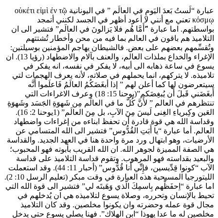
عبارة “لَستُ بَعدَ اليَومِ في العالَم ” في اليونانية οὐκέτι εἰμὶ ἐν τῷ
κόσμῳ تعني مع أنني لا أعود أظهر في الجسد لكنني أتمجد
بواسطتهم. اما عبارة “َأَمَّا هُم فلا يَزالونَ في العالَم” فتشير الى ان
التلاميذ هم باقون في العالم بما فيه من محن وأخطار تُشتتهم
وتُقسِّمهم بعضهم على بعض. فالشيطان يهاجم المؤمنين بوسيلتين:
الإغراء والخداع بملذات العالم، والعنف بآلام والاضطهاد (رؤيا 13). ان
يسوع في ساعة ذهابه الى أبيه، لا يفكر في نفسه، انه يفكر في
تلاميذه. لا يتركهم، انما يحملهم في صلاته، لأنه يعرف الهجمات لتي
سيتعرضون لها كما أعلن لهم ” إذا أبغَضَكُمُ العالَمُ فَاعلَموا أَنَّه
أَبغَضَني قَبلَ أَن يُبغِضَكم”(يوحنا 15: 18) وعرف الاغراءات التي
تنتظرهم في العالم ” لأَنَّ كُلَّ ما في العالَم مِن شَهوَةِ الجَسَد وشَهوَةِ
العَين وكِبرياءِ الغِنى لَيسَ مِنَ الآبِ، بل مِنَ العالَم” (1يوحنا 2: 16).
وقداسة الله هي قوة قادرة أن تحفظ ابناءه من إغراءات واضطهاد
العالم. أما عبارة “يا أَبَتِ القُدُّوس” فتشير الى الله المتسامي عن
الأرضيات، وهو ابتهال ورد مرة واحدة هنا في العهد الجديد. والقداسة
هي الصفة المميزة لجوهر الله. ان الله القريب بأبوته فهو المحبوب؛
والبعيد بقداسته فهو المرهوب. وتقوم قداسة التلاميذ على قداسة
الآب “كونوا قِدِّيسين، فإِنِّي أَنا قُدُّوس” (أحبار 11: 44). وقد استعملت
الليتورجيا المسيحية هذه العبارة في وقت مبكر (تعليم الرسل 10: 2).
اما عبارة “اِحفَظْهم بِاسمِكَ الَّذي وَهَبتَه لي” فتشير الى قوة الله التي
تحيط بالإنسان وتحرره، وصلاة يسوع لتلاميذه هي ان يُدخلهم في
مجال قوة عمله وحضرته وان يكونوا مخلصين. وقد كان التلاميذ
مخلصين له ما عدا يهوذا “ابن الهلاك”. فهنا يصلي يسوع حتى يدخل