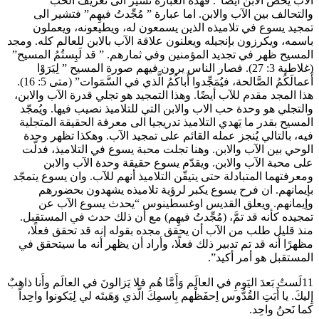
الآب يخص الابن أيضًا”. فهذه العبارة تشير الى تعريف الحب
والتحالف بين الآب والابن. اما عبارة ” مُجِّدتُ فيهِم” فتشير الى
تمجيد يسوع في تلاميذه الذين يسمعون له، ويطيعونه، ويعملون
باسمه، ويكرزون بإنجيله ويعلنون علاقة الآب بالابن للعالم كله. ومجد
المسيح ظهر في تجديد المؤمنين وفي ثمارهم. ” قد لَبِستُمُ المسيح”
(غلاطية 3: 27). فصار الناس يرون فيهم صورة المسيح ” لِيَرَوْا
أَعمالَكُمُ الصَّالحة، فيُمَجِّدوا أَباكُمُ الَّذي في السَّمَوات” (متى 5: 16).
هذا المجد مقدم للآب أيضًا. وهذا التمجيد هو تجلي قدرة الآب والابن،
والتجلي هو وحدة حب الاب والابن التي للتلاميذ نصيب فيها. ويُمجّد
المسيح بقدر ما يَهدي التلاميذ تدريجيا الى معرفة الحقيقة المتجلية
فيه، بالتالي يُنجز عمله القائم على تمجيد الآب. وهكذا تظهر وحدة
الوحي بين الآب والابن. وهنا تجلت محبة يسوع في التلاميذ، فدلّت
على محبة الآب والابن. ويقدّم يسوع حقيقة وحدة الآب والابن
ومعرفتهما المتبادلة حتى يتيقّن التلاميذ أنهم للآب. وان يسوع يتمجّد
بإيمانهم. ان فرح يسوع يكبر لرؤية تلاميذه يشهدون بحضورهم
وإيمانهم. ويعلق القديس اوغسطينوس “يحدث يسوع الآب عن
تمجيده كأنه قد تمَّ، (مُجِّدتُ فيهِم) مع أن ذلك حدث في المستقبل.
منذ قليل طلب من الآب أن يحقق مجده بقوله إنه قد تحقق فعلًا،
مظهرًا أنه قد تم تدبير ذلك فعلًا، وأراد أن يظهر أنه ما سيتحقق في
المستقبل هو أمر أكيد”.
11لَستُ بَعدَ اليَومِ في العالَم وَأَمَّا هُم فلا يَزالونَ في العالَم وأَنا ذاهِبٌ
إِليكَ. يا أَبَتِ القُدُّوس اِحفَظْهم بِاسمِكَ الَّذي وَهَبتَه لي لِيَكونوا واحِداً
كما نَحنُ واحِد.