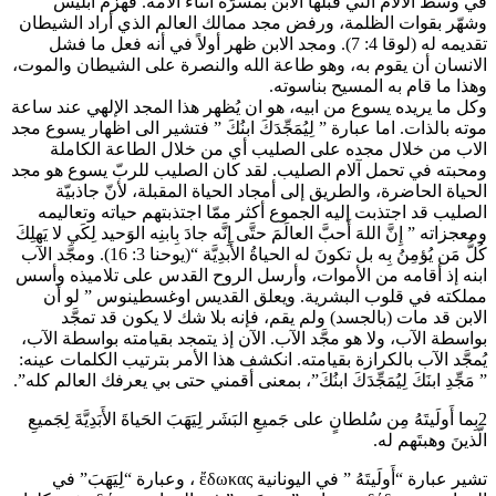
في وسط الآلام التي قبلها الابن بمسرَّة أثناء آلامه. فهزم ابليس
وشهّر بقوات الظلمة، ورفض مجد ممالك العالم الذي أراد الشيطان
تقديمه له (لوقا 4: 7). ومجد الابن ظهر أولاً في أنه فعل ما فشل
الانسان أن يقوم به، وهو طاعة الله والنصرة على الشيطان والموت،
وهذا ما قام به المسيح بناسوته.
وكل ما يريده يسوع من ابيه، هو ان يُظهر هذا المجد الإلهي عند ساعة
موته بالذات. اما عبارة ” لِيُمَجِّدَكَ ابنُكَ ” فتشير الى اظهار يسوع مجد
الاب من خلال مجده على الصليب أي من خلال الطاعة الكاملة
ومحبته في تحمل آلام الصليب. لقد كان الصليب للربّ يسوع هو مجد
الحياة الحاضرة، والطريق إلى أمجاد الحياة المقبلة، لأنّ جاذبيّة
الصليب قد اجتذبت إليه الجموع أكثر ممّا اجتذبتهم حياته وتعاليمه
ومعجزاته ” إِنَّ اللهَ أَحبَّ العالَمَ حتَّى إِنَّه جادَ بِابنِه الوَحيد لِكَي لا يَهلِكَ
كُلُّ مَن يُؤمِنُ بِه بل تكونَ له الحياةُ الأَبدِيَّة “(يوحنا 3: 16). ومجَّد الآب
ابنه إذ أقامه من الأموات، وأرسل الروح القدس على تلاميذه وأسس
مملكته في قلوب البشرية. ويعلق القديس اوغسطينوس ” لو أن
الابن قد مات (بالجسد) ولم يقم، فإنه بلا شك لا يكون قد تمجَّد
بواسطة الآب، ولا هو مجَّد الآب. الآن إذ يتمجد بقيامته بواسطة الآب،
يُمجَّد الآب بالكرازة بقيامته. انكشف هذا الأمر بترتيب الكلمات عينه:
” مَجِّدِ ابنَكَ لِيُمَجِّدَكَ ابنُكَ”، بمعنى أقمني حتى بي يعرفك العالم كله”.
2بِما أَولَيتَهُ مِن سُلطانٍ على جَميعِ البَشَر لِيَهَبَ الحَياةَ الأَبَدِيَّةَ لِجَميعِ
الَّذينَ وهبتَهم له.
تشير عبارة “أَولَيتَهُ ” في اليونانية ἔδωκας ، وعبارة “لِيَهَبَ” في