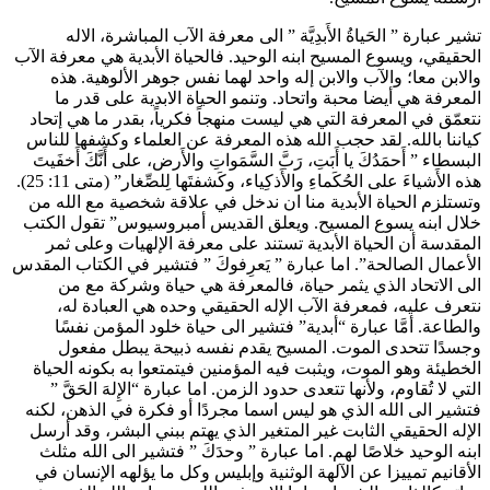
تشير عبارة ” الحَياةُ الأَبدِيَّة ” الى معرفة الآب المباشرة، الاله
الحقيقي، ويسوع المسيح ابنه الوحيد. فالحياة الأبدية هي معرفة الآب
والابن معا؛ والآب والابن إله واحد لهما نفس جوهر الألوهية. هذه
المعرفة هي أيضا محبة واتحاد. وتنمو الحياة الابدية على قدر ما
نتعمّق في المعرفة التي هي ليست منهجاً فكرياً، بقدر ما هي إتحاد
كياننا بالله. لقد حجب الله هذه المعرفة عن العلماء وكشفها للناس
البسطاء ” أَحمَدُكَ يا أَبَتِ، رَبَّ السَّمَواتِ والأَرض، على أَنَّكَ أَخفَيتَ
هذه الأَشياءَ على الحُكَماءِ والأَذكِياء، وكَشفتَها لِلصِّغار” (متى 11: 25).
وتستلزم الحياة الأبدية منا ان ندخل في علاقة شخصية مع الله من
خلال ابنه يسوع المسيح. ويعلق القديس أمبروسيوس” تقول الكتب
المقدسة أن الحياة الأبدية تستند على معرفة الإلهيات وعلى ثمر
الأعمال الصالحة”. اما عبارة ” يَعرِفوكَ ” فتشير في الكتاب المقدس
الى الاتحاد الذي يثمر حياة، فالمعرفة هي حياة وشركة مع من
نتعرف عليه، فمعرفة الآب الإله الحقيقي وحده هي العبادة له،
والطاعة. أمَّا عبارة “أبدية” فتشير الى حياة خلود المؤمن نفسًا
وجسدًا تتحدى الموت. المسيح يقدم نفسه ذبيحة يبطل مفعول
الخطيئة وهو الموت، ويثبت فيه المؤمنين فيتمتعوا به بكونه الحياة
التي لا تُقاوم، ولأنها تتعدى حدود الزمن. اما عبارة “الإِلهَ الحَقَّ ”
فتشير الى الله الذي هو ليس اسما مجردًا أو فكرة في الذهن، لكنه
الإله الحقيقي الثابت غير المتغير الذي يهتم ببني البشر، وقد أرسل
ابنه الوحيد خلاصًا لهم. اما عبارة ” وحدَكَ ” فتشير الى الله مثلث
الأقانيم تمييزا عن الآلهة الوثنية وإبليس وكل ما يؤلهه الإنسان في