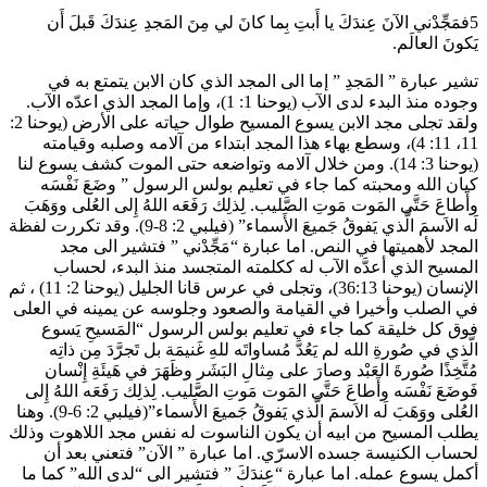
5فمَجِّدْني الآنَ عِندَكَ يا أَبتِ بِما كانَ لي مِنَ المَجدِ عِندَكَ قَبلَ أَن
يَكونَ العالَم.
تشير عبارة ” المَجدِ ” إما الى المجد الذي كان الابن يتمتع به في
وجوده منذ البدء لدى الآب (يوحنا 1: 1)، وإما المجد الذي اعدّه الآب.
ولقد تجلى مجد الابن يسوع المسيح طوال حياته على الأرض (يوحنا 2:
11، 11: 4)، وسطع بهاء هذا المجد ابتداء من آلامه وصلبه وقيامته
(يوحنا 3: 14). ومن خلال آلامه وتواضعه حتى الموت كشف يسوع لنا
كيان الله ومحبته كما جاء في تعليم بولس الرسول ” وضَعَ نَفْسَه
وأَطاعَ حَتَّى المَوت مَوتِ الصَّليب. لِذلِك رَفَعَه اللهُ إِلى العُلى ووَهَبَ
لَه الاَسمَ الَّذي يَفوقُ جَميعَ الأَسماء” (فيلبي 2: 8-9). وقد تكررت لفظة
المجد لأهميتها في النص. اما عبارة “مَجِّدْني ” فتشير الى مجد
المسيح الذي أعدَّه الآب له ككلمته المتجسد منذ البدء، لحساب
الإنسان (يوحنا 36:13)، وتجلى في عرس قانا الجليل (يوحنا 2: 11) ، ثم
في الصلب وأخيرا في القيامة والصعود وجلوسه عن يمينه في العلى
فوق كل خليقة كما جاء في تعليم بولس الرسول “المَسيحِ يَسوع
الَّذي في صُورةِ الله لم يَعُدَّ مُساواتَه للهِ غَنيمَة بل تَجرَّدَ مِن ذاتِه
مُتَّخِذًا صُورةَ العَبْد وصارَ على مِثالِ البَشَر وظَهَرَ في هَيئَةِ إِنْسان
فَوضَعَ نَفْسَه وأَطاعَ حَتَّى المَوت مَوتِ الصَّليب. لِذلِك رَفَعَه اللهُ إِلى
العُلى ووَهَبَ لَه الاَسمَ الَّذي يَفوقُ جَميعَ الأَسماء”(فيلبي 2: 6-9). وهنا
يطلب المسيح من ابيه أن يكون الناسوت له نفس مجد اللاهوت وذلك
لحساب الكنيسة جسده الاسرّي. اما عبارة ” الآن” فتعني بعد أن
أكمل يسوع عمله. اما عبارة “عِندَكَ ” فتشير الى “لدى الله” كما ما