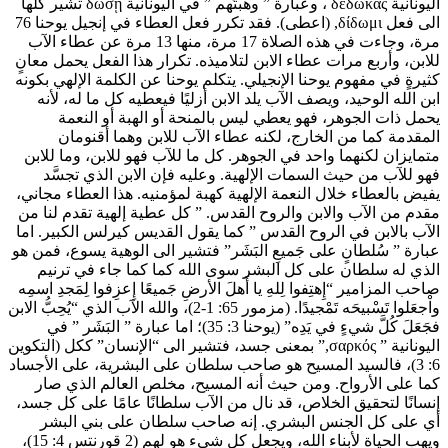
اليونانية δέδωκας ، وعبارة ” وهبتَهم ” في اليونانية δώσῃ تشير كلها
الى فعل δίδωμι, (اعطى). فقد تكرر فعل العطاء في إنجيل يوحنا 76
مرة، وجاءت في هذه الصلاة 17 مرة، منها 13 مرة عن عطاء الآب
للابن، وأربع مرات عطاء الابن لتلاميذه. تكرار هذا الفعل يحمل معانٍ
كثيرةٍ في مفهوم يوحنا الإنجيلي. يتكلم يوحنا عن الكلمة الإلهي بكونه
ابن الله الوحيد، ويصف الآب يلد الابن أزليًا فيعطيه كل ما له، لأنه
يحمل ذات الجوهر، فهو يعطي ليس بالمنحة أو الهبة أو النعمة
المقدمة كما من الخارج، لكنه عطاء الآب للابن وهما أقنومان
متمايزان لكنهما واحد في الجوهر. كل ما للآب فهو للابن، وما للابن
فهو للآب من حيث السمات الإلهية. وعليه فإن الابن الذي تجسَّد
يفيض بالعطاء خلال النعمة الإلهية كهبة لمؤمنيه. هذا العطاء مجاني،
مقدم من الآب والابن والروح القدس. ” كل عطية إلهية تقدم لنا من
الآب بالابن في الروح القدس ” كما يقول القديس كيرلس الكبير. اما
عبارة ” سُلطانٍ على جَميعِ البَشَر” فتشير الى الوهية يسوع، فمن هو
الذي له سلطان على كل البشر سوى الله كما كما جاء في ترنيم
صاحب المزامير “إِهتِفوا لِلهِ يا أَهلَ الأرضِ جَميعًا إِعزِفوا لِمَجدِ اسمِه
واْجعَلوا تَسْبيحَه تَمْجيدًا. (مزمور 65: 1-2)، والله الآب الذي “يُحِبُّ الابن
فجَعَلَ كُلَّ شيءٍ في يَدِه” (يوحنا 3: 35)؛ اما عبارة ” البَشَر ” في
اليونانية ” σαρκός,” بمعنى جسد، فتشير الى “الإنسان” ككل (التكوين
6: 3)، فالسيد المسيح هو صاحب سلطان على البشرية، على الأجساد
كما على الأرواح. ومن حيث أنه المسيح، مخلص العالم الذي صار
إنسانًا لتحقيق الخلاص، قد نال من الآب سلطانًا عامًا على كل جسد،
أي على كل الجنس البشري. إنه صاحب سلطان على بني البشر
ويهب الحياة لأبناء الله، ويجعل كل شيء هو لهم (2 قورنتس 4: 15)،