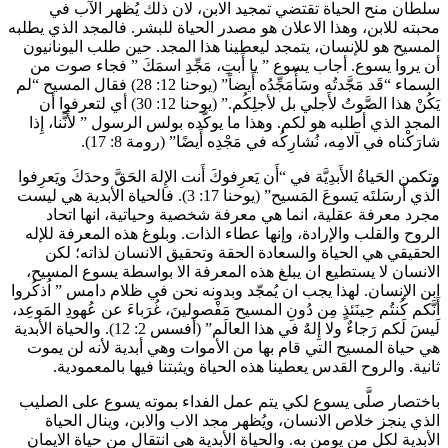
سلطان منح الحياة تقتضي تمجيد الابن، لان ذلك يُظهر الآب في
محبته للابن، وهذا الاعلان هو مصدر الحياة للبشر. فالمجد الذي يطلبه
المسيح هو للإنسان، يتمجد ليعطينا هذا المجد. حين طلب اليونانيون
أن يروا يسوع. أجاب يسوع ” يا أَبتِ، مَجِّدِ اسمَكَ ” فجاء صوت من
السماء “قَد مَجَّدتُه وسَأُمَجِّدُه أَيضاً” (يوحنا 12: 28) فقال المسيح “لم
يَكُنْ هذا الصَّوتُ لأَجلي بل لأجلِكُم.” (يوحنا 12: 30) أي لتعرفوا أن
المجد الذي أطلبه هو لكم. وهذا ما يوكّده بولس الرسول ” لأَنَّنا، إِذا
شارَكْناه في آلامِه، نُشارِكُه في مَجْدِه أَيضًا” (رومة 8: 17).
وتكمن الحَياةُ الأَبدِيَّة في “أَن يَعرِفوكَ أَنت الإِلهَ الحَقَّ وحدَكَ ويَعرِفوا
الَّذي أَرسَلتَه يَسوعَ المَسيح” (يوحنا 17: 3). فالحياة الأبدية هي ليست
مجرد معرفة عقلية، انما هي معرفة شخصية وحياتية، انها اتحاد
الروح والقلب والإرادة، وإنها عطاء الذات. وبلوغ هذه المعرفة للإله
الحقيقي هي الحياة والسعادة الحقة وتحقيق الانسان لذاته؛ لكن
الانسان لا يستطيع ان يبلغ هذه المعرفة الا بواسطة يسوع المسيح،
ابن الإنسان. لهذا يجب ان يُمجّد وبدونه نحن في ظلام دامس ” اُذكُروا
أَنَّكم كُنتُم حِينَئذٍ مِن دُونِ المسيح مَفْصولينَ، غُرَباءَ عن عُهودِ المَوعِد،
لَيسَ لَكم رَجاءٌ ولا إِلهٌ في هذا العالَم” (أفسس 2: 12). والحياة الأبدية
هي حياة المسيح التي قام بها من الأموات وهي أبدية لأنه لن يموت
ثانية. والروح القدس يعطينا هذه الحياة ويثبتنا فيها بالمعمودية.
باختصار صلَّى يسوع لكي يتم عمل الفداء بموته يسوع على الصليب
الذي ينجز خلاص الانسان، ويُظهر مجد الاب والابن، وينال الحياة
الأبدية لكل من يومن به. والحياة الأبدية هي انتقال من حياة الايمان