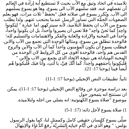
تلاميذه في اتحاد وثيق مع الآب بحيث لا تستطيع أية إرادة في العالم
أن تفصلهم عنه. فقد سلَّمهم الآب الى يسوع، وها هو يسوع يسلّمهم
الى الآب. ويُكرر يسوع في صلاته فعل “يحفظ” ثلاث مرات، فهو يعلم
الصعوبات الجمَّة التي تساور الرسل عندما يحتجب عنهم. ولذا يطلب
يسوع من الآب ان يحفظ التلاميذ، لأنه سيتركهم. اما عبارة ” لِيَكونوا
واحِداً كما نَحنُ واحِد” فلا تعني ان يصيروا واحداً، بل ان يكونوا واحداً،
واحداً في المحبة والإرادة والغاية والفكر والاهتمامات والتسليم لله؛
فالوحدة تنطلق من يسوع، ومثالها الوحدة التي تجمع بين الآب والابن.
فيطلب يسوع أن يكون المؤمنون واحداً كما أن الآب والابن والروح
القدس هم واحد، فالوحدة أقوى من كل الروابط لان الوحدة من
المحبة المتبادلة هي نتيجة الاتحاد الذي يجمع بين الاب والابن ”
فَلْيكونوا بِأَجمَعِهم واحِداً: كَما أَنَّكَ فِيَّ، يا أَبَتِ، وأَنا فيك فَلْيكونوا هُم
أَيضاً فينا (يوحنا 17: 21).
ثانياً: تطبيقات النص الإنجيلي (يوحنا 17: 1-11)
بعد دراسة موجزة عن وقائع النص الإنجيلي (يوحنا 17: 1-11)، يمكن
ان نستنتج انه يتمحور حول
موضوع “صلاة يسوع الكهنوتية: انه يصلي من اجله ولتلاميذه.
1) صلاة يسوع لأجل ذاته: (17: 1-5)
صلّى يسوع كإنسان حقيقي كامل وكممثلٍ لنا، كما يقول الرسول
بولس: ” وهو الَّذي في أَيَّامِ حَياتِه البَشَرِيَّة رفعَ الدُّعاءَ والاِبتِهالَ