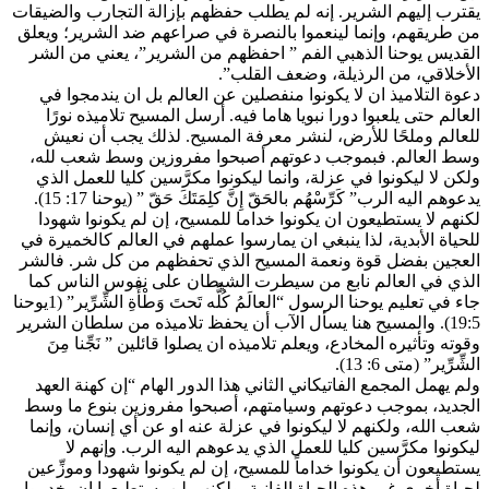
يقترب إليهم الشرير. إنه لم يطلب حفظهم بإزالة التجارب والضيقات
من طريقهم، وإنما لينعموا بالنصرة في صراعهم ضد الشرير؛ ويعلق
القديس يوحنا الذهبي الفم ” احفظهم من الشرير”، يعني من الشر
الأخلاقي، من الرذيلة، وضعف القلب”.
دعوة التلاميذ ان لا يكونوا منفصلين عن العالم بل ان يندمجوا في
العالم حتى يلعبوا دورا نبويا هاما فيه. أرسل المسيح تلاميذه نورًا
للعالم وملحًا للأرض، لنشر معرفة المسيح. لذلك يجب أن نعيش
وسط العالم. فبموجب دعوتهم أصبحوا مفروزين وسط شعب لله،
ولكن لا ليكونوا في عزلة، وانما ليكونوا مكرَّسين كليا للعمل الذي
يدعوهم اليه الرب” كَرِّسْهُم بالحَقّ إِنَّ كلِمَتَكَ حَقّ ” (يوحنا 17: 15).
لكنهم لا يستطيعون ان يكونوا خداما للمسيح، إن لم يكونوا شهودا
للحياة الأبدية، لذا ينبغي ان يمارسوا عملهم في العالم كالخميرة في
العجين بفضل قوة ونعمة المسيح الذي تحفظهم من كل شر. فالشر
الذي في العالم نابع من سيطرت الشيطان على نفوس الناس كما
جاء في تعليم يوحنا الرسول “العالَمُ كُلُّه تَحتَ وَطْأَةِ الشِّرِّير” (1يوحنا
19:5). والمسيح هنا يسأل الآب أن يحفظ تلاميذه من سلطان الشرير
وقوته وتأثيره المخادع، ويعلم تلاميذه ان يصلوا قائلين ” نَجِّنا مِنَ
الشِّرِّير” (متى 6: 13).
ولم يهمل المجمع الفاتيكاني الثاني هذا الدور الهام “إن كهنة العهد
الجديد، بموجب دعوتهم وسيامتهم، أصبحوا مفروزين بنوع ما وسط
شعب الله، ولكنهم لا ليكونوا في عزلة عنه او عن أي إنسان، وإنما
ليكونوا مكرَّسين كليا للعمل الذي يدعوهم اليه الرب. وإنهم لا
يستطيعون أن يكونوا خداماً للمسيح، إن لم يكونوا شهودا وموزِّعين
لحياة أخرى غير هذه الحياة الفانية. ولكنهم لن يستطيعوا ان يخدموا