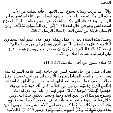
المجد.
والآن قد قربت رسالة يسوع على الانتهاء، فأنه يطلب من الآب ان
يردَّه الى مكانته مع الله الآب. ويشهد اسطفانس اثناء استشهاده ان
الرب يسوع قد عاد الى مكانه المُمجَّد عن يمين عظمة الله كما صرّح
اسطفانس وهو في حال انخطاف ” إِنِّي أَرى السَّمواتِ مُتَفَتِّحَة، وابنَ
الإِنسانِ قائِمًا عن يَمين الله” (اعمال الرسل 7: 56).
وصلىّ هذه الصلاة بعد ان أكمل عمله؛ وهو إعلان اسم أبيه السماوي
للتلاميذ “أَظهَرتُ اسمَكَ لِلنَّاسِ الَّذينَ وَهَبتَهُم لي مِن بَينِ العالَم”
(يوحنا 17: 6). فالتلاميذ يدركون ان مصدر تعليم يسوع هو من فوق،
وان ارساليته نشأت أصلا من الآب.
2) صلاة يسوع من أجل التلاميذ: (17: 6-11)
بعد أن صلى من أجل نفسه ليس عن حاجة، إنما علامة الشركة بينه
وبين الآب، والمجد المتبادل بينهما، الآن يصلي من اجل تلاميذه. وقبل
صلاته وصف عمله معهم؛ لقد اظهر اسم الاب لهم “أَظهَرتُ اسمَكَ
لِلنَّاسِ الَّذينَ وَهَبتَهُم لي مِن بَينِ العالَم. كانوا لَكَ فَوهبتَهُم لي وقَد
حَفِظوا كَلِمَتَكَ” (يوحنا 17: 6) اظهر لهم ان الله أب، لان له ابنا،
ويسوع هو هذا الابن الذي اتخذ وجها وجسدا يعكس حبَّ أبيه. ومن
خلال تعليم يسوع وأعماله وحياته عرف التلاميذ كلام الله، وقبلوه.
وقد “حفظوا كلامك” كما كانوا يحفظون كلام الشريعة ” طوبى لِلَّذينَ
يَحفَظونَ شَهادَتَه وبِكُلِّ قُلوبِهِم يَلتَمِسونَه (مزمور 119: 2). فالتلاميذ