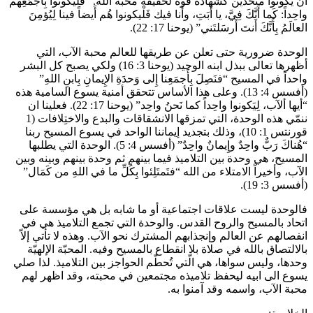
ان يكونوا متحدين كشهادة قوة لحقيقة محبة الله. “فَلْيكونوا بِأَجمَعِهم
واحِداً: كَما أَنَّكَ فِيَّ، يا أَبَتِ، وأَنا فيك فَلْيكونوا هُم أَيضاً فينا لِيُؤمِنَ
العالَمُ بِأَنَّكَ أَنتَ أَرسَلتَني” (يوحنا 17: 22).
الوحدة ضرورية حتى تعلن عن طريقها للعالم محبة الآب، التي
أظهرها تعالى ببذل ابنه الوحيد (يوحنا 3: 16) ولكي يصبح كل البشر
واحداً في المسيح “فنَصِلَ بِأَجمَعِنا إِلى وَحدَةِ الإِيمانِ بِابنِ اللهِ”
(أفسس 4: 13). وعلى هذا الأساس تتحقق أمنية يسوع السامية هذه
“أيها ألآب، لِيَكونوا واحِداً كما نَحنُ واحِد” (يوحنا 17: 22). فعلينا ان
ننمّي هذه الوحدة، التي تمزقها الانشقاقات والبدع والاختِلافات (1
قورنتس 1: 10)، وذلك بتجديد إيماننا الواحد في يسوع المسيح ربنا
“هُناكَ رَبٌّ واحِدٌ وإِيمانٌ واحِدٌ” (أفسس 4: 5). الوحدة التي يطلبها
المسيح، هي وحدة بين التلاميذ فيما بينهم ثم وحدة بينهم وبينه وبين
الآب، وأخيراً الامتلاء من الله “فتَمتَلِئوا بِكُلِّ ما في اللهِ من كَمَال”
(أفسس 3: 19).
فالوحدة ليست علاقات اجتماعية أو ما شابه بل هي مؤسسة على
اتحاد بالمسيح والروح القدس. والوحدة التي تجمع التلاميذ هي في
انفصالهم عن العالم وإنجذابهم المشترك نحو الآب. وهذه لا تأتي إلاّ
بالالتصاق بالله في صلاة بلا انقطاع بالمسيح وفيه. المحبّة الإلهيّة
وحدها، وليس سواها، هي الّتي تُحطّم الحواجز بين التلاميذ. لذا صلي
يسوع الى ابيه ليحفظ تلاميذه مجتمعين في محبته، وقد اظهر لهم
محبة الآب، واسمه وقد آمنوا به.