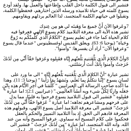
فتشير الى قبول الكلمة داخل القلب وإطاعتها والعمل بها. ولقد أودع
يسوع كلمته في حياة تلاميذه ورسله الذين اختارهم، فحفظوا الكلمة،
وتقبلوا في حياتهم الكلمة المتجسد، لذا العالم يرذلهم ويقاومهم.
7وعَرفوا الآنَ أَنَّ جَميعَ ما وَهَبتَه لي هو مِن عِندِك
تشير هذه الآية الى معرفة التلاميذ كلام يسوع الإلهي فعرفوا فيه
كلام الحياة كما جاء في تعليم يسوع “الكَلامُ الَّذي كلَّمتُكُم به رُوحٌ
وحَياة” (يوحنا 6: 63). ويعلق القديس اوغسطينوس “عندما قال يسوع
“وعرفوا الآن” أراد أن يفسرها: “وآمنوا”.
8وأنَّ الكلامَ الَّذي بَلَّغَتنيه بَلَّغتُهم إِيَّاه فقَبِلوه وعَرَفوا حَقّاً أَنِّي مِن لَدُنكَ
خَرَجتُ وآمنوا بِأَنكَ أَنتَ أَرسَلتَني.
تشير عبارة “أنَّ الكلامَ الَّذي بَلَّغَتنيه بَلَّغتُهم إِيَّاه ” الى ما ورد على
لسان يسوع “إنَّنا نتكلَّمُ بِما نَعلَم، ونَشهَدُ بِمَا رَأَينا ” (يوحنا 3: 11). وهذا
ما اكّده صاحب الرسالة الى العبرانيين ” كَلَّمَنا في آخِرِ الأَيَّام هذِه بِابْنٍ
جَعَلَه وارِثًا لِكُلِّ شيء وبِه أَنشَأَ العالَمِين.” (عبرانيين 2:1)؛ اما عبارة ”
فقَبِلوه ” فتشير الى قبول التلاميذ يسوع فرحبوا به قلبيًا، مما يدل
على فرحهم ومشاعرهم تجاهه؛ اما عبارة ” عَرَفوا حَقّاً أَنِّي مِن لَدُنكَ
خَرَجتُ” فتشير الى معرفة التلاميذ أصل يسوع الالهي، وقبولهم هذه
المعرفة قادهم الى الحق. إذ بدأ التلاميذ التمييز والحكم بالعقل
فحكموا على كلام المسيح أنه سماوي. عرفوا المسيح وأنه من عند
الله. وانه الله المتجسد. اما عبارة “مِن لَدُنكَ خَرَجتُ ” فتشير الى
التجسد. اما عبارة ” آمنوا بِأَنكَ أَنتَ أَرسَلتَني” فتشير الى إيمان