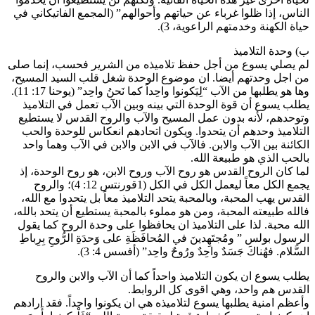
الناس، إذا ظلوا غرباء عن حياتهم وأحوالهم” (المجمع الفاتيكاني في
حياة الكهنة وخدمتهم الراعوية، 3).
ب‌) وحدة التلاميذ
لم يصلي يسوع من أجل حفظ تلاميذه من الشرير فحسب، إنما صلى
من اجل وحدتهم أيضا. ان موضوع الوحدة شغل قلب السيد المسيح،
وها هو يطلبها من الآب “لِيَكونوا واحِداً كما نَحنُ واحِد” (يوحنا 17: 11).
يطلب يسوع أن قوة الوحدة التي بينه وبين الآب تعمل في التلاميذ
وتوحدهم، لأنه بدون عمل المسيح والآب والروح القدس لا يستطيع
التلاميذ وحدهم أن يتحدوا. ويكون اتحادهم انعكاس للوحدة والحب
الكائنة بين الآب والابن. فالآب في الابن والابن في الآب وهما واحد
بالحب الذي هو طبيعة الله.
لما كان الروح القدس هو روح الآب وروح الابن، هو روح الوحدة، إذ
يجمع الكل معاً ليعمل الكل في الكل (1قورنتس 12: 4)؛ والروح
القدس يهب المحبة، وبالمحبة يتحد التلاميذ معاً بل يتحدوا مع الله،
فالله طبيعته المحبة، ومن هو مملوء بالمحبة يستطيع أن يتحد بالله،
الله محبة. لذا على التلاميذ ان يحافظوا على وحدة الروح كما يقول
الرسول بولس ” ومُجتَهِدينَ في المُحافَظَةِ على وَحدَةِ الرُّوحِ بِرِباطِ
السَّلام. فهُناكَ جَسَدٌ واحِدٌ ورُوحٌ واحِد” (أفسس 4: 3).
يطلب يسوع ان يكون التلاميذ واحداً كما أن الآب والابن والروح
القدس هم واحد، وهي اقوى كل الروابط.
وأعظم امنية يطلبها يسوع لتلاميذه هي ان يكونوا واحداً. فقد ارادهم