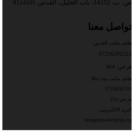
ص. ب. 14152، باب الخليل، القدس 9114101
تواصل معنا
هاتف مكتب القدس:
97226282323
فرعي: 464
هاتف مكتب بيت جالا:
97226282323
فرعي: 216
البريد الالكتروني:
liturgyjerusalem@lpj.org