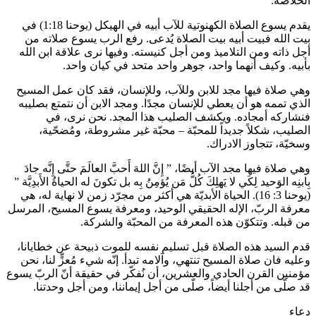
الخلاصة:
يقدم يسوع الصلاة الكهنوتية للآب أبيه في الهيكل (يوحنا 1:18) في
بيت الله فبيت أبيه بيت الصلاة يُدعى. رفع الرب يسوع صلاته من
أجل ذاته ومن التلاميذ ومن أجل كنيسته. وفيها نرى علاقة ابن الله
بأبيه. وكيف أنهما واحد، جوهر واحد متحد في كيان واحد.
وهي صلاة فيها مجد للابن وللآب، وللإنسان، فقد كان عمل المسيح
الذي تممه هو أن يعطي للإنسان مجدًا. ومجد الابن أن نتمتع بصليبه
فنشاركه أمجاده. ويكشف الصليب هذا المجد. نحن نرى، في
الصليب، شكلاً جديداً للمحبّة – محبّة غير مشروطة، ومُضحّية،
وسخيّة، تتجاوز الادراك.
وهي صلاة فيها مجد الآب أيضًا، ” إِنَّ اللهَ أَحبَّ العالَمَ حتَّى إِنَّه جادَ
بِابنِه الوَحيد لِكَي لا يَهلِكَ كُلُّ مَن يُؤمِنُ بِه بل تكونَ له الحياةُ الأَبدِيَّة ”
(يوحنا 3: 16). الحياة الأبديّة هي أكثر من مجرّد زمن لا نهاية له، هي
معرفة الربّ، الإله الحقيقي الوحيد، ومعرفة يسوع المسيح، المرسل
من قبله. وتتكوّن هذه المعرفة من المحبّة والشركة.
قدم السيد هذه الصلاة قبل تسليم نفسه للموت ذبيحة عن خطايانا،
وعليه فان صلاة المسيح تنتهي، وآلامه تبدأ. إنّه شيء مُعزٍّ لنا، نحن
مؤمنين القرن الحادي والعشرين، أن نُفكّر في حقيقة أنّ الربّ يسوع
قد صلّى من أجلنا أيضاً، صلّى من أجل إيماننا، ومن أجل وحدتنا.
دعاء