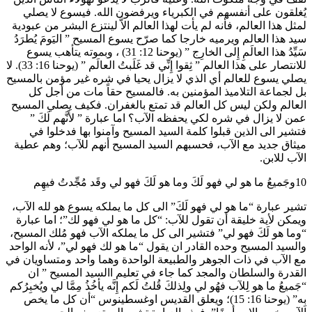
يُغلقون على أنفسهم في الكبرياء ويرفضون الله. فيسوع لا يصلي
لمثل هذا العالم، فأنه لم يأت لهذا العالم الاَّ لينتزع البشر من عبودية
سيد هذا العالم ويرميه خارجا كما صرّح يسوع المسيح ” اليَومَ يُطرَدُ
سَيِّدُ هذا العالَمِ إِلى الخارِج ” (يوحنا 12: 31) ، وبموته يتأهب يسوع
للانتصار على هذا العالم ” ثِقوا إِنِّي قد غَلَبتُ العالَم ” (يوحنا 16: 33). لا
يصلي يسوع للعالم أي الذي لا يزال يحيا في شره غير مؤمن بالمسيح
بل لجماعة التلاميذ المؤمنين به. فالمسيح حقاً مات من أجل كل
العالم ولكن ليس كل العالم قد تمتع بالغفران. فكيف يصلي المسيح
عمن لا يزال في شره لكي يحفظه الآب؟ اما عبارة ” لأَنَّهم لَكَ ”
فتشير الى الذين قبلوا كلمة السيد المسيح وآمنوا بها فدخلوا في
ميثاق جديد مع الآب، فحسبهم السيد المسيح أنهم للآب؛ وهم عطية
الآب للابن.
10وجَميعُ ما هو لي فهو لَكَ وما هو لَكَ فهو لي وقَد مُجِّدتُ فيهِم
تشير عبارة “ما هو لي فهو لَكَ” الى كل ما يملكه يسوع هو لله الآب،
ويمكن لأية خليقة أن تقول للآب: “كل ما هو لي فهو لك”؛ اما عبارة
“وما هو لَكَ فهو لي” فتشير الى كل ما يملكه الآب فهو مُلك المسيح،
والسيد المسيح وحده القادر ان يقول “ما هو لك فهو لي”، لأنه الواحد
مع الآب في ذات الجوهر والطبيعة الواحدة وهما واحد ومتساويان في
القدرة والسلطان والمجد كما جاء في تعليم االسيد المسيح ” ان
“جَميعُ ما هو لِلآب فهُو لي ولِذلكَ قُلتُ لَكم إِنَّه يأخُذُ مِمَّا لي ويُخبِرُكم
بِه” (يوحنا 16: 15)؛ ويعلق القديس اوغسطينوس “أن كل ما يخص