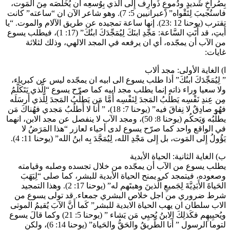
بِصُراخٍ شَديدٍ ودُموعٍ ذَوارِف إِلى الَّذي بِوُسعِه أَن يُخَلِّصَه مِنَ المَوت،
فاستُجيبَ لِتَقْواه” (عبرانيين 5: 7). وهو شاعر الآن ان “ساعته” كانت
تقترب (يوحنا 12 :23). إنها ساعة تمجيده عن طريق الآلام والموت. “يا
أَبتِ، قد أَتَتِ السَّاعة: مَجِّدِ ابنَكَ لِيُمَجِّدَكَ ابنُكَ” (17: 1)، فيطلب يسوع
من الآب أن يمجّده، أي ان يرفعه في المجد الالهي، وذلك لثلاثة
غايات:
ا) الغاية الأولى: مجد ألاب
” لِيُمَجِّدَكَ ابنُكَ” أذا طلب يسوع الى ابيه ان يمجّده ليس عن كبرياء،
ولا سعيا وراء ذاته إنما يطلب مجد ابيه كما صرّح يسوع “الَّذي يَتَكَلَّمُ
مِن عِندِ نَفْسِه يَطلُبُ المَجدَ لِنَفْسِه أَمَّا مَن يَطلُبُ المَجدَ لِلَّذي أَرسَلَه
فهُو صادِقٌ لا نِفاقَ فيه” (يوحنا 7: 18)، ” أَنا لا أَطلُبُ مَجدي فهُناكَ مَن
يطلُبُه وَيَحكُم (يوحنا 8: 50)، ومجد الآب لا ينفصل عن مجد الابن، انهما
في الواقع واحد كما صرّح يسوع لدى أحياء لعازر “هذا المَرَضُ لا
يَؤُولُ إِلى المَوت، بل إِلى مَجْدِ الله، لِيُمَجَّدَ بِه ابنُ الله” (يوحنا 11: 4).
ب) الغاية الثانية: الحياة الأبدية
يطلب يسوع من الآب أن يمجّده من خلال تجسده وصلبه وقيامته
وصعوده، فيتمجد كي يمنح الحياة الأبدية للبشر، كما صلى “لِيَهَبَ
الحَياةَ الأَبَدِيَّةَ لِجَميعِ الَّذينَ وهبتَهم له” (يوحنا 17: 2). وهذا التمجيد
شرط ضروري من اجل خلاص البشري جمعاء. قد تولى يسوع من
الاب سلطان ان يهب الحياة الابدية للبشر” كَما أَنَّ الآبَ يُقيمُ الموتى
ويُحيِيهِم فكَذلِكَ الِابنُ يُحيِي مَن يَشاء ” (يوحنا 5: 21) وكما قالَ يسوع
لتوما الرسول ” أَنا الطَّريقُ والحَقُّ والحَياة” (يوحنا 14: 6)، ولكن