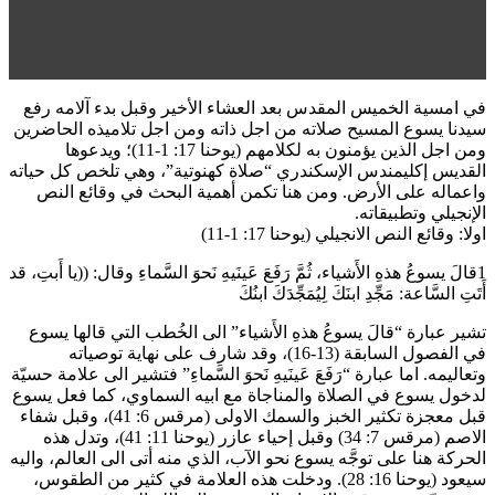
في امسية الخميس المقدس بعد العشاء الأخير وقبل بدء آلامه رفع
سيدنا يسوع المسيح صلاته من اجل ذاته ومن اجل تلاميذه الحاضرين
ومن اجل الذين يؤمنون به لكلامهم (يوحنا 17: 1-11)؛ ويدعوها
القديس إكليمندس الإسكندري “صلاة كهنوتية”، وهي تلخص كل حياته
واعماله على الأرض. ومن هنا تكمن أهمية البحث في وقائع النص
الإنجيلي وتطبيقاته.
اولا: وقائع النص الانجيلي (يوحنا 17: 1-11)
1قالَ يسوعُ هذهِ الأَشياء، ثُمَّ رَفَعَ عَينَيهِ نَحوَ السَّماءِ وقال: ((يا أَبتِ، قد
أَتَتِ السَّاعة: مَجِّدِ ابنَكَ لِيُمَجِّدَكَ ابنُكَ
تشير عبارة “قالَ يسوعُ هذهِ الأَشياء” الى الخُطب التي قالها يسوع
في الفصول السابقة (13-16)، وقد شارف على نهاية توصياته
وتعاليمه. اما عبارة “رَفَعَ عَينَيهِ نَحوَ السَّماءِ” فتشير الى علامة حسيّة
لدخول يسوع في الصلاة والمناجاة مع ابيه السماوي، كما فعل يسوع
قبل معجزة تكثير الخبز والسمك الاولى (مرقس 6: 41)، وقبل شفاء
الاصم (مرقس 7: 34) وقبل إحياء عازر (يوحنا 11: 41)، وتدل هذه
الحركة هنا على توجَّه يسوع نحو الآب، الذي منه أتى الى العالم، واليه
سيعود (يوحنا 16: 28). ودخلت هذه العلامة في كثير من الطقوس،