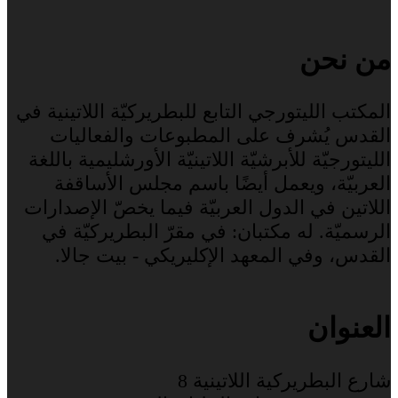
من نحن
المكتب الليتورجي التابع للبطريركيّة اللاتينية في
القدس يُشرف على المطبوعات والفعاليات
الليتورجيّة للأبرشيّة اللاتينيّة الأورشليمية باللغة
العربيّة، ويعمل أيضًا باسم مجلس الأساقفة
اللاتين في الدول العربيّة فيما يخصّ الإصدارات
الرسميّة. له مكتبان: في مقرّ البطريركيّة في
القدس، وفي المعهد الإكليريكي - بيت جالا.
العنوان
شارع البطريركية اللاتينية 8