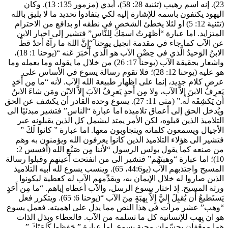
23). إنه اسم رهيب (تثنية 28: 58)، أبدي (مزمور 135: 13). وكان
اليهود يكتفون باسمه للإشارة إليه لكي يتفادوا تحديد ما لا يليق بالله
(تثنية 12: 5) او لئلا يخطئ الشخص في نطقه او بدافع من الاحترام
المتزايد. اما عبارة “أظهَرتُ اسمَكَ لِلنَّاسِ” فتشير إلى اخبار الابن
عن الآب كما جاء في مقدمة انجيل يوحنا “إِنَّ اللهَ ما رآهُ أَحدٌ قطّ
الابنُ الوَحيدُ الَّذي في حِضْنِ الآب هو الَّذي أَخبَرَ عَنه “(يوحنا 1: 18)،
واشعار بحقيقة الآب (يوحنا 17: 26) من خلال ما يقوله وما يعمله وما
هو عليه (يوحنا 12: 28)؛ فلا تقوم رسالة يسوع في الأساس على
عرض كلام جديد، إنما على اظهار طبيعة الله الآب. لأنه “ما مِن أَحَدٍ
يَعرِفُ الابنَ إِلاَّ الآب، ولا مِن أَحدٍ يَعرِفُ الآبَ إِلاَّ الابْن ومَن شاءَ الابنُ
أَن يَكشِفَه لَه.” (متى 11: 27). يسوع وحده القادر أن يكشف عن الحق
ويُدخل الحق إلى أعماق تلاميذه اما عبارة “الناس” فتشير مبدئيًا الى
التلاميذ الذين قبلوه، لكن الأمر يمتد ليشمل كل الذين يقبلونه عبر
الأجيال ويسمعون كلماته ويتجاوبون معها. اما عبارة ” كانوا لَكَ ”
فتشير الى هؤلاء التلاميذ الذين كانوا يعرفون الله ويؤمنون به وهم
من صنعه كما يقول بولس الرسول “لأننا مِن صَنْعِ الله (أفسس 2:
10)؛ اما عبارة “وهبتَهُم” فتشير الى من انفتحت أعينهم وقبلوا رسالة
المسيح واجتذبهم الآب (يو44:6، 65). وينسب يسوع لله أبيه التلاميذ
الذين صاروا له خلال الإيمان به، ويقدِّمهم الآب له كعطية ليكونوا
ورثة المسيح. إذ اختار يسوع الرسل، والآب أعطاه إياهم. “ما مِن أَحَدٍ
يَستَطيعُ أَن يُقبِلَ إِليَّ إِلاَّ بِهبَةٍ مِنَ الآب “(يوحنا 6: 65). ويتكرر فعل
“وهب” عشر مرات في هذا النص مما يدل على اهميته. فعمل يسوع
هو ان يِهب للإنسانية كل ما تسلمه من الآب. فالعطاء وبذل الذات
هما موقفان يجسّمان محبة يسوع. اما عبارة ” حَفِظوا كَلِمَتَكَ ”