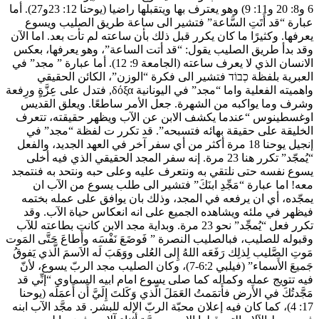
6 و8: 20 و11: 9) وهو يعترف بها ويتقبلها راضيا (يوحنا 12: 23و27). أما
عبارة “قد أَتَتِ السَّاعة” فتشير الى ساعة طريق الصليب ويسوع
يعرفها. وكثيرًا ما كان يكرر قبل ذلك بأن ساعته لم تأت بعد. اما الآن
وقد بدأ طريق الصليب يقول: “قد أتت الساعة”، وهو يعرفها، بعكس
الانسان الذي لا يعرف ساعته (الجامعة 9: 12). أما عبارة ” مجد” في
العبرية بلفظة כְבוֹד فتشير الى فكرة “الوزن”، الكائن الحقيقي
واهميته الفعلية واما “مجد” في اليونانية δόξα, فتدل على عِزَّةٍ ورِفعة
وشرف وما يواكبه من الشهرة. جعل الأمر ساطعًا. ويعلق القديس
اوغسطينوس “عندما يكشف الابن عن الآب ويظهر حقيقته، تتعرف
الخليقة على حقيقة بهائه فتسبحه”. قد تكرر ت لفظة “مجد” في
إنجيل يوحنا 18 مرة أكثر من أي سفر آخر في العهد الجديد، والفعل
“يُمجّد” تكرر هنا 23 مرة. إنه سفر المجد الحقيقي الذي فيه أخلى
يسوع نفسه حتى نلتقي به ونتعرف عليه وعلى حبه ونتحد به فنتمجد
معه! اما عبارة “مَجِّدِ ابنَكَ” فتشير الى طلب يسوع من الآب ان
يمجّده، أي ان يرفعه في المجد، وذلك بان يوافق على عمله بختمه
فيظهر في ملئه ويشاهده الجميع على انه انعكاس حياة الآب. وقد
تكرر فعل “يُمجِّد” نحو 23 مرة. وبداية مجد الابن كانت بطاعته للآب
وقبوله للصليب، فبالصليب النصرة ” فَوضَعَ نَفْسَه وأَطاعَ حَتَّى المَوت
مَوتِ الصَّليب لِذلِك رَفَعَه اللهُ إِلى العُلى ووَهَبَ لَه الاَسمَ الَّذي يَفوقُ
جَميعَ الأَسماء” (فيلبي 6:2-7)، وكان الصليب مجد الربّ يسوع، لأنّ
فيه تتويج عمله وكماله كما صلى يسوع امام ابيه السماوي “إنِّي قد
مَجَّدتُكَ في الأَرض فأَتمَمتُ العَمَلَ الَّذي وَكَلتَ إِلَيَّ أَن أَعمَلَه (يوحنا
17: 4)، كما كان فيه إعلان محبّة الربّ الإله للبشر. قد مجَّد الآب ابنه