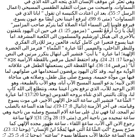
وهي تعبّر عن موقف الإنسان الذي يتجه الى الله الذي في
السماوات. وأصبحت من ميزات التقليد الطقسي المسيحي (اعمال
الرسل 7: 55)، بعد ان اعتادت الكنيسة ان تقول ” ابانا الذي في
السماوات” (متى 6: 99)، لنرفع أعيننا نحن أيضًا مع عيون يسوع،
فيرفع قلوبنا إلى السماء أثناء الصلاة كما يترنّم صاحب المزامير”
إِلَيكَ يا رَبِّ أَرفَعُ نَفْسي ” (مزمور 25: 1). في حين ان اليهود يلتفتون
بالأحرى الى هيكل اورشليم والمسلمون الى الكعبة المشرفة. اما
عينا يسوع فتعبرا عن كامل كيانه، فالعين رمز للإدراك الفكري
وللنظر الداخلي، والضمير. أمَّا عبارة ” السَّماءِ ” فترمز الى الحضرة
الإلهية؛ اما عبارة ” يا أَبتِ” فتشير الى ابتهال يتكرر مرتين في النص
(يوحنا 17: 21، 24). وقد احتفظ انجيل مرقس باللفظة الآرامية אַבָּא ”
آبا” (مرقس 14: 36). انها اللفظة التي يستعملها الطفل في علاقاته
الودِّية مع ابيه. وقد كان اليهود يرفضون استخدامها في صلواتهم، لما
فيها من مودَّة حميمة. ويسوع صلَّى مثل طفل، وصلاته هي مناجاة
الابن لأبيه؛ يدعو السيد المسيح الآب أباه، وهو الأب بالطبيعة، وهو
الابن الوحيد للآب، الذي نرفع نحن أعيننا معه، ونتطلع إلى الله كأبٍ
لنا، وذلك بالتبني الذي نلناه بروحه القدوس (يوحنا 17:20)؛ اما عبارة
” السَّاعة” فتشير الى ساعة التدخل الإلهي الأخير، في موت يسوع
وقيامته، في آخر الأزمنة (دانيال 8: 17-19)، تبدأ هذه الساعة بالصلب
ثم المجد، لذا فهي تدل على ساعة آلام المسيح وصلبه من ناحية وهي
ساعة تمجيده من ناحية أخرى (متى 19: 28 و25: 31)؛ لانها ساعة
رجوع الابن الى الآب، ساعة اللقاء ، ساعة ظهور مجده الإلهي كما
صرّح يسوع “أَتَتِ السَّاعَةُ الَّتي فيها يُمَجَّدُ ابنُ الإِنسان” (يوحنا 12: 23).
هذه الساعة حدّدها الآب وسمَّاها يسوع “ساعته” (يوحنا 2: 4، 5: 25، 7: