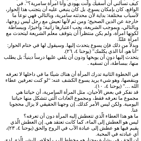
كيف تسألني أن أسقيك وأنت يهودي وأنا امرأة سامرية؟”. في
الواقع، كان بإمكان يسوع، بل كان ينبغي عليه أن يتجنب هذا الحوار،
لأسباب مختلفة: بداية لأن محدثته سامرية، وبالتالي فهي نوعاً ما
خارجة عن الدين الصحيح؛ ومن ثم لأنها تعيش مع رجل ليس زوجها،
وبالتالي، وبموجب الشريعة، يجب اعتبارها زانية؛ وأخيرًا، وببساطة
لكونها امرأة، ولم يكن منتظراً أن يتوقف معلم الشريعة ليتحدث مع
امرأة علنًا.
وبدلاً من ذلك فإن يسوع يتحدث إليها. وسيقول لها في ختام الحوار:
“أنا هو، أنا الذي يكلمك” (يوحنا ٤، ٢٦).
يتحدث إليها دون أن يوبخها ودون أن يلقي عليها درساً دينياً؛ بل يطلب
منها، ببساطة، أن تسقيه .
في الخطوة الثانية تدرك المرأة أن هناك شيئًا ما في داخلها لا تعرفه
وينقصها، وهو شيء يريد يسوع الكشف عنه: “لو كنت تعرفين عطاء
الله …” (يوحنا ٤، ١٠).
قد نفكر في بعض الأحيان، مثل المرأة السامرية، أن حياتنا هي
مجموع ما نعرفه فقط، ومجموع العادات الّتي تتشكل منها حياتنا
اليومية. ولكن ليس الأمر كذلك. إن وجهنا الحقيقي لا يزال محجوبا
عنا.
ما هو هذا العطاء الّذي تتعطش إليه المرأة دون أن تعرفه؟
ليس هو العطش إلى الماء، كما كانت تعتقد هي. إن العطش الّذي
يقيم فيها هو عطش إلى عبادة الآب في الروح والحق (يوحنا ٤، ٢٣)،
أي عبادته في المحبة.
إن الحق، في بشارة يوحنا، هو مخطط الرب لخلاص البشر الّذي لدى