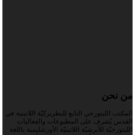
من نحن
المكتب الليتورجي التابع للبطريركيّة اللاتينية في
القدس يُشرف على المطبوعات والفعاليات
الليتورجيّة للأبرشيّة اللاتينيّة الأورشليمية باللغة