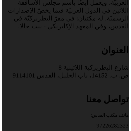
العربيّة، ويعمل أيضًا باسم مجلس الأساقفة
اللاتين في الدول العربيّة فيما يخصّ الإصدارات
الرسميّة. له مكتبان: في مقرّ البطريركيّة في
القدس، وفي المعهد الإكليريكي - بيت جالا.
العنوان
شارع البطريركية اللاتينية 8
ص. ب. 14152، باب الخليل، القدس 9114101
تواصل معنا
هاتف مكتب القدس:
97226282323