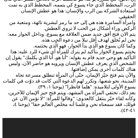
الرب، المخطط الّذي جاء يسوع كي يتممه، المخطط الذي به تمت
استعادة الشركة بين الرب والإنسان: هذا هو عطش الإنسان
الحقيقي.
وامرأة السامرة هذه هي إلى حد ما رمز لبشرية تائهة، ومتعبة من
الركض وراء أشكال من الحب لا تروي العطش.
يتم الان فتح أفق جديد ضمن العلاقة مع يسوع، وداخل الحوار معه:
نحن لم نُخلق لهدف أقل نبلا من دعوة الحب هذه.
وكما كان يسوع هو الّذي بدأ الحوار، فهو الّذي يختتمه.
يختتم يسوع الحوار بتأكيد لم يترك للمرأة أي شيء للرد عليه: هذا
التأكيد هو وحي جديد قام به بقوله: “أنا هو، أنا الذي يكلمك” يقول إن
الشخص الذي يعرف عطش الإنسان ويرويه هو حاضر الآن، وليس
هناك كلمات أخرى يمكن إضافتها.
والآن يتم فتح حيّز الإيمان، حتّى أن المرأة تنطلق مسرعة تجاه
المدينة، نحو شعبها، وتكرر لهم الدعوة الّتي كانت قد دوّت في كلمات
يسوع الأولى لتلاميذه: “هلما فانظرا” (يوحنا ١، ٣٩).
بعد ذلك، تختفي المرأة من المشهد، ويتم فتح حيز الإيمان للآخرين،
وكأنه لقاء خيّر ينتقل كالعدوى: “وقالوا للمرأة: “لا نؤمن الآن عن
قولك، فقد سمعناه نحن وعلمنا أنه مخلص العالم حقا” (يوحنا ٤،
٤١-٤٢).