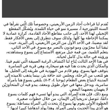
تُقدم لنا قراءات آحاد الزمن الأربعيني، وخصوصاً تلك الّتي نقرأها في
السنة الليتورجية أ، مسيرة نمو في حياة التلمذة. ويُشكّل المقطع
الإنجيلي لهذا الأحد، إلى جانب مقاطع الآحاد القادمة، كرازة عمادية لا
يمكننا الإحاطة بها كلها. ولذلك سوف نتطرق إلى بعض الأفكار فقط.
لقد مضينا، في الأحد الأول من الزمن الأربعيني، إلى البرية، حيث
تيقنا أننا مجرّبون وموعودون بالنصر مع يسوع. في الأحد الثاني،
يتعلم التلميذ، من قمة جبل مرتفع، الاستماع إلى يسوع ومشاهدته،
ورؤيته في حالة بذل كامل لحياته.
في هذا الأحد الثالث يُتاح لنا اكتشاف الرغبة العميقة الّتي تقيم فينا.
والمكان الّذي يحدث هذا فيه هو سيخارة، وهي قرية في السامرة
يتوقف فيها يسوع، وهو قادم من اليهودية في طريقه إلى الجليل. ها
هو مُتعب من الرحلة، ويجلس عند حافة بئر، بينما يذهب تلاميذه إلى
المدينة لابتياع بعض الطعام (يوحنا ٤، ٣-٨). يلتقي يسوع هنا بامرأة
سامرية، ويدخل معها في حوار طويل ومعقد، يبدو فيه أن المتحاورَيْن
لا يفهمان بعضهما البعض.
ومع ذلك، فإن هذه المرأة، التي يبدو أنها تسيء فهم كلمات يسوع
دائمًا، تتوصل تدريجياً إلى الإيمان، من خلال خطوات صغيرة.
الخطوة الأولى يقوم بها يسوع إذ يتحدث إلى المرأة ببساطة: يسوع
هو الّذي يبدأ الحديث وليس المرأة. وهذا يولد اندهاشا كبيرا لديها: ”