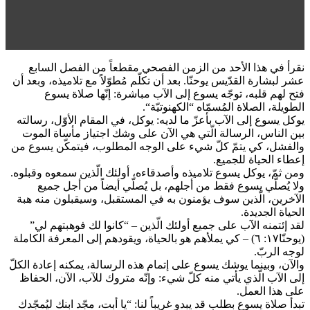
نقرأ في هذا الأحد من الزمن الفصحي مقطعاً من الفصل السابع
عشر لبشارة القدّيس يوحنّا. بعد أن تكلّم مُطوّلاً مع تلاميذه، وبعد أن
فتح لهم قلبه، توجّه يسوع إلى الآب مباشرة: إنّها صلاة يسوع
الطويلة، الصلاة المُسمّاه “الكهنوتيّة“.
يوكل يسوع إلى الآب بأعزّ ما لديه: يوكل، في المقام الأوّل، رسالته
بين الناس، الرسالة الّتي هي الآن على وشك اجتياز مأساة الموت
والفشل، كي يتمّ كلّ شيء على الوجه المطلوب، فيتمكّن يسوع من
إعطاء الحياة للجميع.
ومن ثمّ، يوكل يسوع تلاميذه وأصدقاءه، أولئك الّذين سمعوه وقبلوه.
ولا يُصلّي يسوع فقط من أجلهم، بل يُصلّي أيضاً من أجل جميع
الآخرين، الّذين سوف يؤمنون به في المستقبل، وسيقبلون منه هبة
الحياة الجديدة.
لقد إئتمنه الآب على جميع أولئك الّذين – “كانوا لك فوهبتهم لي”
(يوحنّا١٧: ٦) – كي يملأهم هو بالحياة، ويقودهم إلى المعرفة الكاملة
لوجه الربّ.
والآن، وبينما يوشك يسوع على إتمام هذه الرسالة، يمكنه إعادة الكلّ
إلى الآب الّذي يأتي منه كلّ شيء: وإنّه متروك للآب، الآن، الحفاظ
على هذا العمل.
تبدأ صلاة يسوع بطلب قد يبدو غريباً لنا: “يا أبت، مجّد ابنك ليُمجّدك