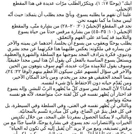
ابنك” (يوحنّا ١٧: ١)، ويتكرّرالطلب مرّات عديدة في هذا المقطع
الإنجيلي.
علينا أن نفهم ما يطلبه يسوع، وبأيّ مجد يطلب أن يتمجّد: حيث أنّه
ليس مجدا ما كما نفهمه نحن.
نجد في المقطع الإنجيليّ (٢٠: ٢٠–٢٨) من بشارة متّى، والمقطع
الإنجيلي (١٠: ٣٥–٤٥) من بشارة مرقس حدثاً من حياة يسوع
والتلاميذ قد يُساعد على الفهم والتعمّق.
يطلب يوحنّا ويعقوب من يسوع أن يجلسا، أحدهما عن يمينه والآخر
عن يساره في ملكوته: يعكس طلبهما هذا فكرتهما عن مجد بشري
ودنيوي، فكرة يترادف المجد بموجبها مع السلطة والشهرة والعظمة.
ويستغلّ يسوع المناسبة بالفعل كي يقول أنّ هذا ليس مجداً حقيقيّاً.
وسوف يقول لتلاميذه مرّات عديدة، أنّهم سوف يتوهون بين الحين
والآخر في سؤال أنفسهم عمّن سيكون الأعظم بينهم (لوقا ٢٢: ٢٤)،
بينما المجد الحقيقي هو مجد من يخدم، ومن يأخذ المكان الأخير،
ومن يُقدّم حياته دون الاحتفاظ بأيّ شيء لنفسه.
لماذا؟ لأنّ المجد ليس سوى كلّ ما يُظهره الربّ للبشر. وإله يسوع
قد اختار أن يُظهر نفسه في كلّ لفتة حبّ متواضعة، لأنّه هو نفسه
محبّة وتواضع.
وبالتالي لن يُظهر نفسه في الغنى، وفي السلطة وفي السيطرة، بل
في كل فعل ينمّ عن اتّضاع، وفي كلّ مبادرة تتّسم بالمجانيّة.
وبالتالي، لا يمكننا الحصول بمفردنا على المجد، من خلال تكديس
الخيرات والانتصارات. نجد يسوع، في بشارة يوحنّا، قاسيا جدّاً مع من
يرفض تصديقه، ومع من لا يريد “أن يُقبل إليه كي تكون له الحياة”
(يوحنّا ٥: ٤٠): “أنا لا أتلقّى المجد من عند الناس … كيف لكم أن