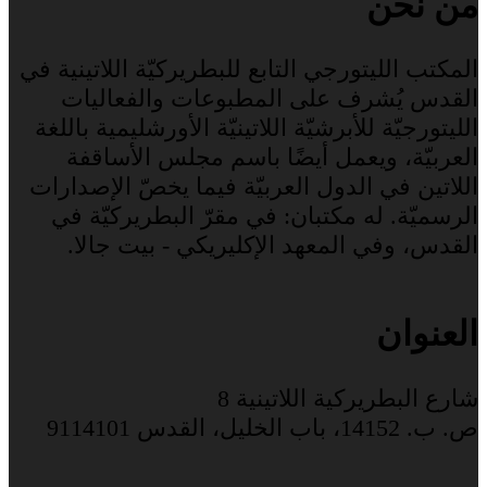
من نحن
المكتب الليتورجي التابع للبطريركيّة اللاتينية في
القدس يُشرف على المطبوعات والفعاليات
الليتورجيّة للأبرشيّة اللاتينيّة الأورشليمية باللغة
العربيّة، ويعمل أيضًا باسم مجلس الأساقفة
اللاتين في الدول العربيّة فيما يخصّ الإصدارات
الرسميّة. له مكتبان: في مقرّ البطريركيّة في
القدس، وفي المعهد الإكليريكي - بيت جالا.
العنوان
شارع البطريركية اللاتينية 8
ص. ب. 14152، باب الخليل، القدس 9114101