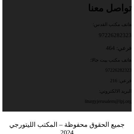
تواصل معنا
هاتف مكتب القدس:
97226282323
فرعي: 464
هاتف مكتب بيت جالا:
97226282323
فرعي: 216
البريد الالكتروني:
liturgyjerusalem@lpj.org
جميع الحقوق محفوظة – المكتب الليتورجي
2024