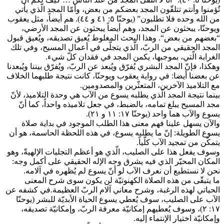
تُؤمنوا وأنتم تتلقّون المجد بعضكم من بعض، وأمّا المجد الّذي يأتي
من الله وحده فلا تطلبون” (يوحنّا ٥: ٤١ و ٤٤). هم أيضاً، مثل يعقوب
ويوحنّا، يبحثون عن المجد، وهم أيضاً يبحثون عن المجد الأرضي،
“بعضهم من بعض“. وهذا البحث المغلوط يُعيق تصديقه، ويُعيق قبول
المجد الحقيقي من الربّ، الّذي يتجلّى في أعمال المسيح، وفي تلك
الغرابة الّتي، بموجبها، يكمن المجد في فقدان كلّ شيء.
وهكذا، فإنّ المجد البشري يُفرّق ويُبعد عن الربّ، ويُفرّق بيننا ويُبعدنا
عن بعضنا أيضا: في رواية يعقوب ويوحنّا، كانت نتيجة طلبهما الخلاف
مع التلاميذ الآخرين، المتعثّرين والمصدومين.
بينما نتيجة المجد الّذي يطلبه يسوع من الآب هي وحدة التلاميذ، لأنّ
مجد المسيح يبلغ تمامه، بالضبط، في جعل تلاميذه واحداً، كما أنّ
يسوع والآب هما واحد (يوحنّا ١٧: ١١ و ٢١).
والآن يسهل علينا فهم معنى هذا الطلب الموجود في بداية صلاة
يسوع الطويلة: إنّ ما يطلبه يسوع، في هذه اللحظة الحاسمة، هو أن
يتمكّن من تمجيد الآب كلّياً.
وسوف يفعل هذا على الصليب، الّذي هو أعظم التجليات الإلهيةّ، وهو
المكان المحيّر الذي فيه يشرق وجه الإله الحقيقي على أكمل وجه:
نحن لا نستطيع أن نعرف الآب لو أنّ يسوع لم يُظهره في آلامه.
ما يتبقّى من هذه الصلاة الكهنوتيّة لن يكون سوى شرح المعنى
الحياتي لهذه الرغبة، وشرح معاني آلام الربّ العظيمة.في كشفه عن
الآب على الصليب، سوف يُعطي يسوع الحياة الأبديّة للبشر (يوحنّا
١٧: ٢)، وسوف يُعطيهم إمكانيّة معرفة الربّ، وإمكانيّة تصديقه،
وإمكانيّة اختيار الإنتماء إليه.