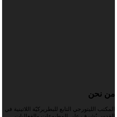
من نحن
المكتب الليتورجي التابع للبطريركيّة اللاتينية في
القدس يُشرف على المطبوعات والفعاليات