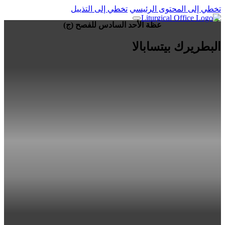
تخطي إلى المحتوى الرئيسي
تخطي إلى التذييل
عظة الأحد السادس للفصح (ج)
البطريرك بيتسابالا