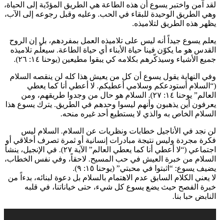
لقد آمن واختبر يسوع أن هذه الطاعة هي الطريق المؤدّية إلى الحياة،
وهي الطريق الوحيدة للبقاء في الحب. وعليه وقبل رجوعه إلى الآب،
يظهر هذه الطريق لتلاميذه.
يعلم يسوع جيداً أنه ليس على تلاميذه العمل بمفردهم، بل إن الروح
القدس هو ما يكوّن فينا حياة الأبناء أي حياة الطاعة. سيعلّم تلاميذه
جميع الأشياء وسيذكّرهم بكلامه كي يبقوا مطيعين (يوحنا ١٤: ٢٦).
وفي النهاية يقول يسوع أن كل من يعيش هذا كله لن ينقصه السلام
(“السلام أستودعكم وسلامي أعطيكم. لا أعطي أنا كما يعطي
العالم” يوحنا ١٤: ٢٧). السلام هو حال من وجدوا طريقهم، ومن
يعرفون أين يذهبون وأنهم ليسوا وحدهم في الطريق. يترك يسوع هذا
السلام الخاص به والذي لا يستطيع أحد غيره منحه.
لن نجد في الأناجيل خطابات ونظريات عن السلام. السلام ليس
فكرة مجردة وليس نتيجة مبادرات إنسانية أو ثمرة تصرف أخلاقي أو
اجتماعي (“لا أعطي أنا كما يعطي العالم” الآية ٢٧). في الإنجيل، ينشأ
السلام من خبرة العيش في حب المسيح. لاحقاً، وفي نفس الخطاب،
يضيف يسوع: “اثبتوا في محبتي” (يوحنا ١٥: ٩).
لا يعني الكلام السابق عدم الاهتمام بالسلام بل دعوة لبنائه، بدءاً من
خبرة الفصح حيث يضع يسوع كل شيء، حتى خياناتنا، في قلبه
النابض حبا بنا.