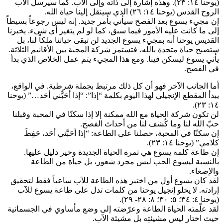
(يوحنا ١٤: ٢٣). وهذه إشارة إلى ذاته وإلى الآب. كما سيرسل الآب
الروح القدس (يوحنا ١٤: ٢٦) الذي سينقل إلينا حياة الله.
إن مجيء يسوع بعد الفصح سيأتي بأمر جديد. إنه ليس رجوعاً بسيطاً
إلى ما كانت عليه الأمور فيما سبق، كما لو لم يتغير أي شيء. يخبرنا
القديس يوحنا أنه بمجيء يسوع الجديد لن تبقى حياتنا ملكاً لنا، بل
ستصبح حياة متحدة بالله، فتستمر شركة المحبة بين الأقانيم الثلاثة.
يأتي يسوع ليسكن فينا. ومع هذا المجيء يتم عمل الخلاص الذي بدأ
في الفصح.
أما الجانب الآخر فهو أن كل ذلك مرتبط بجملة شرطية. في الواقع،
يبدأ المقطع الإنجيلي لهذا اليوم بكلمة “إذا”: “إذا أحَبَّني أحَد…” (يوحنا
١٤: ٢٣).
لن تكون شركة الحياة مع الله ممكنة إلا إذا سكنّا في المحبة وقبلنا
حبّ الله لنا وما كُشف لنا من أحداث الفصح.
إن سكنّا في المحبة، حصلنا على الطاعة: “إذا أحَبَّني أحَد، حَفِظَ
كلامي” (يوحنا ١٤: ٢٣).
إن طاعة كلمة يسوع هي ثمرة الحياة الجديدة وخير دليل عليها.
بالنسبة ليسوع الحب ليس مجرد شعور، بل حياة من الطاعة
والإصغاء.
لقد كان يسوع أول من اختبر هذه الطاعة للآب ساعياً فقط لتحقيق
إرادته. لا يخلو إنجيل يوحنا من كلمات تدل على طاعة يسوع للآب
(يوحنا ٤: ٣٤؛ ٥: ٣٠؛ ٨: ٢٨- ٢٩).
لقد علّمته الحياة الطاعة وعرّضته إلى وضع مأساوي في الجسمانية
حيث اختار ليس مشيئته بل مشيئة الآب.