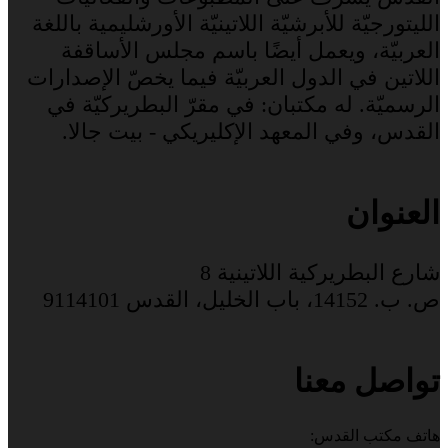
الليتورجيّة للأبرشيّة اللاتينيّة الأورشليمية باللغة
العربيّة، ويعمل أيضًا باسم مجلس الأساقفة
اللاتين في الدول العربيّة فيما يخصّ الإصدارات
الرسميّة. له مكتبان: في مقرّ البطريركيّة في
القدس، وفي المعهد الإكليريكي - بيت جالا.
العنوان
شارع البطريركية اللاتينية 8
ص. ب. 14152، باب الخليل، القدس 9114101
تواصل معنا
هاتف مكتب القدس: