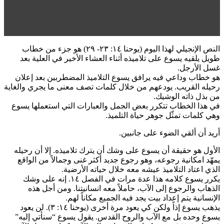
النص الإنجيلي لهذا اليوم (يوحنا ١٤: ٢٣- ٢٩) هو جزء من خطاب
طويل يلقيه يسوع على تلاميذه أثناء العشاء الأخير في العلية بعد
غسل الأرجل.
هو خطاب وداعي فيه يرافق يسوع التلاميذ المضطربين بعد إعلان
رحيله القريب. يودعهم من خلال كلمات تصف معنى ما يجري والغاية
من بذل ذاته الوشيك.
في هذا الخطاب تتكرر بعض الجمل والعبارات التي استعملها يسوع
وهي كلمات تمثّل جوهر حياة التلميذ.
أريد أن ألقي الضوء على جانبين.
الأول هو حقيقة أن يسوع على وشك أن يترك تلاميذه. إلا أن رحيله
يمهّد امكانية رجوعه، وهو رجوع جديد أكثر غنى وجمالاً من الواقع
الذي اعتاد التلاميذ عيشه معه خلال حياته الأرضية.
يكرر يسوع كلامه هذا عدة مرات في الفصل ١٤. إنه على وشك
الذهاب والرجوع إلى الآب، حاملاً معه انسانيتنا. ومن أجل هذه
الإنسانية يتم إعداد بيت يجد فيه الجميع مكاناً لهم.
يذهب يسوع إذاً ولكن كي يعود مرة أخرى (يوحنا ١٤: ٣). لن يعود
يسوع وحده بل مع الآب والروح القدس. يقول يسوع “سنأتي إليه”