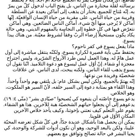
برسالته لقلّة مختارة من الناس، بل يفتح الباب لدخول كلّ من يمرّ
به. إنّه مُتاح للجميع. يختار أن يذهب إلى أماكن بعيدة عن السلطة
وقريبة من حياة الناس، على مقربة من حياة الإنسان الواقعيّة. إنّها
أماكن لا يُرجى منها أيّ شيء، أماكن الناس الضائعين. وهي أماكن
نتعرّض فيها في كل خطوة إلى النجاسة بالمفهوم الديني، وهي حالة
يكاد يكون مستحيلاً إرضاء الربّ وفقاً لشروط معيّنة. من هناك يبدأ
يسوع.
ماذا يفعل يسوع في كفر ناحوم؟
يحتفظ متّى بآية قصيرة لكرازة يسوع، ولكنّه ينتقل مباشرة إلى أول
عمل هامّ له. وهذا العمل ليس طرد الأرواح الشرّيرة، وليس اجتراح
معجزة أو شفاء. إنّ أوّل عمل ليسوع هو دعوة التلاميذ. انّنا نقول أن
يسوع يذهب للقاء الناس، ولكنه يبحث، لدى الناس، عن علاقات
شخصيّة وفريدة من نوعها.
إنّه يهتمّ بالجميع، ولكن ليس بشكل عام: بل يلتقي بهم واحداً واحداً.
وهذا اللقاء هو بمثابة دعوة إلى السير خلفه، لأنّ السير هو الملكوت،
وهو الخلاص.
يدعو يسوع خاصّته أن يتبعوه كي يُصبحوا “صيّادي بشر” (متّى ٤: ١٩).
يدعوهم إلى أن يجعلوا حياتهم الشخصيّة هبة للآخرين. هذا هو الشفاء.
يقوم على التعلّم كيف نعتني بإخوتنا، وكيف يأخذ خلاص الآخرين
المكان الأوّل في قلوبنا.
يمكن أن يحصل هذا بأشكال عديدة جدّاً، في كلّ شكل تعرضه المحبّة
علينا، ولكن بالبعد الوحيد، وهو أن نكون أدوات للشركة والوحدة، كي
يحيا البشر في حالة تصالح وتوافق مع بعضهم.