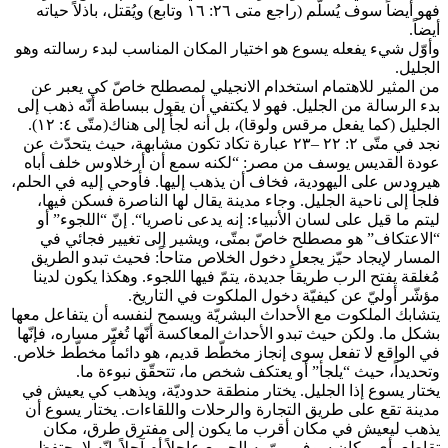
فهو أيضاً سوف يُسلّم (راجع متى ٢٦: ١٦ وتابع) ويُقتل، باذلاً حياته
أيضاً.
وأوّل شيء يفعله يسوع هو اختيار المكان المناسب لبدء رسالته وهو
الجليل.
من المثير للاهتمام استخدام الانجيلي لمصطلح خاصّ كي يعبر عن
بدء الرسالة من الجليل. فهو لا يكتفي أن يقول ببساطة أنّه ذهب إلى
الجليل (كما يفعل مرقس ولوقا)، بل أنه لجأ إلى هناك(متّى ٤: ١٢).
نجد في متّى ٢: ٢٢ –٢٣ عبارة تكاد تكون مشابهة، حيث يتحدّث عن
عودة القديس يوسف من مصر: “لكنه سمع أن أرخلاوس خلف أباه
هيرودس على اليهودية، فخاف أن يذهب إليها. فأوحي إليه في الحلم،
فلجأ إلى ناحية الجليل. وجاء مدينة يقال لها الناصرة فسكن فيها،
ليتم ما قيل على لسان الأنبياء: إنه يدعى ناصريا“. إنّ “اللجوء” أو
“الاعتكاف” هو مصطلح خاصّ بمتّى، ويشير إلى تغيير فجائي في
المسار لإيجاد حيّز يجعل دخول الخلاص متاحاً: فحيث تبدو الطريق
مُغلقة يفتح الرب طريقاً جديدة، يتمّ فيها اللجوء. وهكذا يكون لدينا
مؤشّر أوليّ عن كيفيّة دخول الملكوت في التاريخ.
يتشابك الملكوت مع الأحداث البشريّة ويسمح لنفسه أن يتفاعل معها
بشكل ما. ولكن حيث تبدو الأحداث المعاكسة أنّها تُغيّر مساره، فإنّها
في الواقع لا تفعل سوى إنجاز مخطّط قديم، هو دائماً مخطّط خلاص.
وتحديداً، حيث “يلجأ” أو يعتكف شخص ما، تتحقّق نبوءة ما.
يختار يسوع إذا الجليل. يختار منطقة حدوديّة، ويذهب كي يعيش في
مدينة تقع على طريق التجارة والرحلات واللقاءات. يختار يسوع أن
يذهب ليعيش في مكان أقرب ما يكون إلى مفترق طرق، مكان
تقاطع، أي مكان سوف يمرّ به الجميع عاجلاً أم آجلاً. إنّه لا يحتفظ