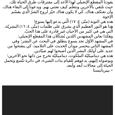
يقودنا المقطع الإنجيلي لهذا الأحد إلى مفترقات طرق الحياة تلك،
حيث نلتقي بالآخرين ونتعلّم كيف نعتني بهم. ويدعونا إلى البقاء هناك،
وأن نعتكف هناك، كي لا يكون هناك حيّز لروح الشرّ الّذي يقسّم
الإخوة.
هذه هي التوبة (متّى ٤: ١٧) الّتي يدعو إليها يسوع!
هذا هو النور العظيم الّذي يشرق على ظلمات (متّى ٤: ١٦) البشريّة،
الّتي هي في كثير من الأحيان غير قادرة على هذا الحبّ.
وهكذا نعاين المشهدين اللذين يُشكّلان هذا المقطع الإنجيلي:
في المشهد الأوّل نجد يسوع ينطلق في البحث عن البشر؛ وفي
المشهد الثاني ينحسر ميدان الحديث على التلاميذ، كي ينفتحوا من
جديد على أولئك البشر الّذين أصبحوا لهم صيّادين.
هذه هي ديناميكيّة الملكوت، ديناميكيّة تخرج من ذاتها نحو الآخرين؛
وبوصوله إليهم، يدعوهم للقيام بذات الشيء، في دائرة تتّسع وتحمل
الحياة إلى مجالات أبعد وأبعد.
+ بييرباتيستا