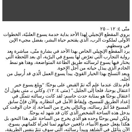
متّى ٤: ١٢ – ٢٥
يروي المقطع الإنجيلي لهذا الأحد بداية خدمة يسوع العلنيّة، الخطوات
الأولى لملكوت الرب، الّذي يقتحم حياة البشر، بفضل مجيء الإبن
في وسطهم.
يرد المقطع الإنجيلي الخاص بهذا الأحد في بشارة متّى، مباشرة بعد
رواية التجارب الّتي تعرّض لها يسوع في البرّية، أي بعد اللحظة الّتي
يختار فيها يسوع لرسالته طريق الطاعة المتواضعة، وهذا هو نمط
الخادم الّذي يبذل حياته من أجل الإخوة.
وبعد التسلّح بهذا الخيار القويّ، يبدأ يسوع العمل الّذي قد أُرسِل من
أجله.
قام بذلك عندما علم أنّه تمّ القبض على يوحنّا: “وبلغ يسوع خبر
اعتقال يوحنا، فلجأ إلى الجليل.” (متى ٤: ١٢). وكأني بـ متى يقول أنّ
اعتقال يوحنّا هو بمثابة حدث حاسم: لقد كانت رسالته تتمثّل في
إعداد الطريق للمسيح، وإيقاظ الأمل في انتظاره. والآن فإنّ سابق
المسيح قدّ أتمّ رسالته، وبالتالي يخرج من الساحة. إذ حان الوقت كي
يدخل هذه الساحة الشخص الّذي كان قد شهد له يوحنّا.
ولكن ليس يوحنّا وحده هو الّذي يخرج من الساحة على هذا النحو، بل
هكذا يفعل جميع الأنبياء، دافعين حياتهم ثمنا لجرأة كلماتهم. يسوع،
الآن يتأمّل في الشاهد ويبدأ رسالته، الّتي سوف تتمّ بنفس الطريقة،