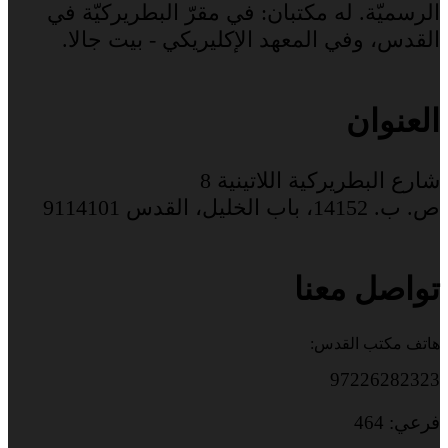
الرسميّة. له مكتبان: في مقرّ البطريركيّة في
القدس، وفي المعهد الإكليريكي - بيت جالا.
العنوان
شارع البطريركية اللاتينية 8
ص. ب. 14152، باب الخليل، القدس 9114101
تواصل معنا
هاتف مكتب القدس:
97226282323
فرعي: 464