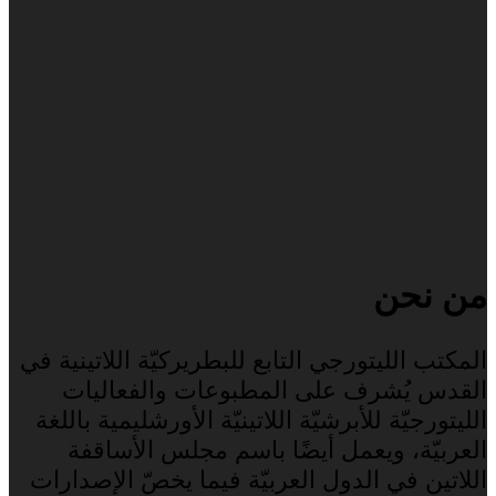
من نحن
المكتب الليتورجي التابع للبطريركيّة اللاتينية في
القدس يُشرف على المطبوعات والفعاليات
الليتورجيّة للأبرشيّة اللاتينيّة الأورشليمية باللغة
العربيّة، ويعمل أيضًا باسم مجلس الأساقفة
اللاتين في الدول العربيّة فيما يخصّ الإصدارات