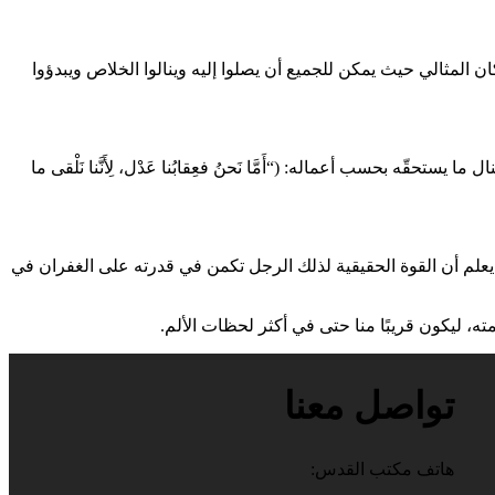
 المثالي حيث يمكن للجميع أن يصلوا إليه وينالوا الخلاص ويبدؤوا
تحقّه بحسب أعماله: (“أَمَّا نَحنُ فعِقابُنا عَدْل، لِأَنَّنا نَلْقى ما
 يعلم أن القوة الحقيقية لذلك الرجل تكمن في قدرته على الغفران في
 ليكون قريبًا منا حتى في أكثر لحظات الألم.
تواصل معنا
هاتف مكتب القدس: