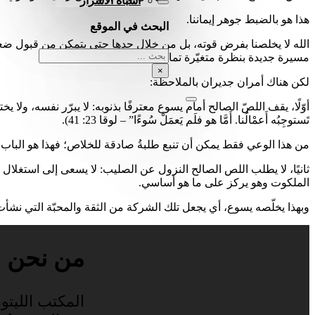
أشباه الأسرار
هذا هو بالضبط جوهر إيماننا.
البحث في الموقع
الله لا يخلصنا بفرض قوته، بل من خلال حدها حتى يتمكن من قبول ضعفنا
بحث
مسيرة جديدة بنظرة متغيّرة تمامًا.
×
لكن هناك أمران جديران بالملاحظة:
أوّلًا، يقف اللصّ الصالح أمام يسوع معترفًا بذنوبه: لا يبرّر نفسه، ولا يختب
تَستوجِبُه أَعمْالُنا. أَمَّا هو فلَم يَعمَلْ سُوءًا” – لوقا 23: 41).
من هذا الوعي فقط يمكن أن تنبع طلبةُ صادقة للخلاص؛ فهذا هو الباب 
ثانيًا، لا يطلب اللص الصالح النزول عن الصليب: لا يسعى إلى استغلا
الملكوت وهو يركز على ما هو أساسي.
وبهذا يخلّصه يسوع، أي يجعل تلك الشركة من الثقة والمحبّة التي ن
من نحن
المكتب الليتور