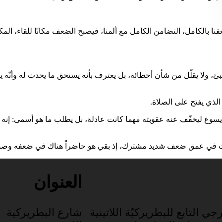
 بالكامل، التضامن الكامل مع ألمنا، فيصبح الضعف مكانًا للقاء، المكان
ئ، ولا يقلّل من شأن أخطائه، بل يعترف بأنه يستحق ما يحدث له وأنّه ينال ما يس
الذي يفتح على الصلاة.
ل يسوع ليخفّف عنه عقوبته مهما كانت عادلة، بل يطلب ما هو أسمى: إنه
شأت في عمق ضعف شديد مشترك، إذ بقي هو حاضراً هناك في ضعفه وصمته،
العنوان
جي التابع للبطريركيّة اللاتينية
شارع البطريركية