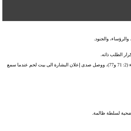
رار الطلب ذاته.
لقد افتتح إنجيل لوقا بإعلان بشرى الخلاص: في نشيد مريم التي تبتهج بالله مخلّصها (1: 47)، وفي كلمات زكريا الذي أدرك قدرة الله على الفداء (2: 71 و77)، ووصل صدى إعلان البشارة الى بيت لحم عندما سمع
ّه ضحية لسلطة ظالمة.