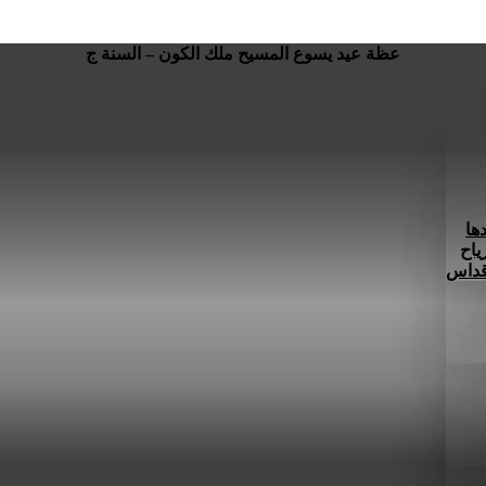
عظة عيد يسوع المسيح ملك الكون – السنة ج
ها
ياح
 قداس