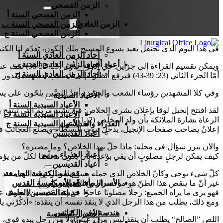
الزمن الفصحي
الزمن الفصحي السنة أ
الزمن العادي
الزمن الفصحي السنة ب
الزمن الفصحي السنة ج
في هذا اليوم الذي نحتفل بعيد يسوع المسيح ملك الكون، تقدّم لنا الك
آحاد الزمن العادي السنة أ
أعياد أخرى
آحاد الزمن العادي السنة ب
ويمكن تقسيم القراءة إلى جزأين: في الجزء الأوّل (23: 35-38) نقف عند أقدام الصليب لنرى مواقف الشخصيات المختلفة تجاه يسوع: الشعب، والرؤساء، والجنود.
آحاد الزمن العادي السنة ج
أمّا الجزء الثاني (23: 39-43) فيرفع أنظارنا إلى الصليب لنشهد ما يدور بين يسوع واللصَّين المصلوبين معه.
وفي كلا المشهدين رؤساء الشعب والجنود وأحدُ اللصَّين يلحّون على يس
الأعياد السيدية
الأعياد السيدية السنة أ
الأعياد السيدية السنة ب
الرعاة بشارة الملائكة بأن ولد المخلّص (2: 11).
العذراء والقديسون
الأعياد السيدية السنة ج
إعلانٌ يصاحب صفحات الإنجيل، يدخل بيوت البسطاء ويصنع العجائب في
أعياد القديسين
والآن يبرز سؤال في محله: ماذا حلّ بهذا الخلاص؟ وما مصيره؟
أعياد العذراء مريم
كيف يمكن لرجلٍ مصلوبٍ أن يفي بوعده بأن يكون مخلّصًا لكلّ من يؤمن به؟
أعياد القديسين
قديسو الكنيسة الجامعة
كلّ شيء يوحي وكأنّ الخلاص الذي حمله يسوع للبشرية قد انتهى عند 
الأسرار وأشباه الأسرار
قديسو كنيسة القدس
غير أنّ ما ينقض هذا الظنّ هو موقف اللصّ الآخر.
خدمة القديسين العامة
فهو يرى ما يراه الجميع: رجلًا مصلوبًا عاجزًا عن إنقاذ نفسه. لا يعرف 
ومع ذلك، يطلب من هذا الرجل الذي لا ينقذ نفسه أن ينقذه: «أُذكُرْني يا يسوع
هندسة وفن الكنائس
الأسرار المقدسة
اللص ”الصالح“ يطلب أن ينقذ ليس من زعيم، ولا من رجل يبدو قوي، بل 