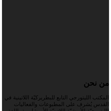
من نحن
المكتب الليتورجي التابع للبطريركيّة اللاتينية في
القدس يُشرف على المطبوعات والفعاليات
الليتورجيّة للأبرشيّة اللاتينيّة الأورشليمية باللغة