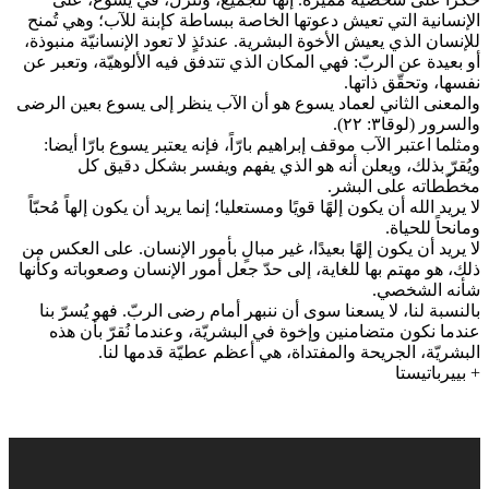
الإنسانية التي تعيش دعوتها الخاصة ببساطة كإبنة للآب؛ وهي تُمنح
للإنسان الذي يعيش الأخوة البشرية. عندئذٍ لا تعود الإنسانيّة منبوذة،
أو بعيدة عن الربّ: فهي المكان الذي تتدفق فيه الألوهيّة، وتعبر عن
نفسها، وتحقّق ذاتها.
والمعنى الثاني لعماد يسوع هو أن الآب ينظر إلى يسوع بعين الرضى
والسرور (لوقا٣: ٢٢).
ومثلما اعتبر الآب موقف إبراهيم بارّاً، فإنه يعتبر يسوع بارّا أيضا:
ويُقرّ بذلك، ويعلن أنه هو الذي يفهم ويفسر بشكل دقيق كل
مخطّطاته على البشر.
لا يريد الله أن يكون إلهًا قويًا ومستعليا؛ إنما يريد أن يكون إلهاً مُحبّاً
ومانحاً للحياة.
لا يريد أن يكون إلهًا بعيدًا، غير مبالٍ بأمور الإنسان. على العكس من
ذلك، هو مهتم بها للغاية، إلى حدّ جعل أمور الإنسان وصعوباته وكأنها
شأنه الشخصي.
بالنسبة لنا، لا يسعنا سوى أن ننبهر أمام رضى الربّ. فهو يُسرّ بنا
عندما نكون متضامنين وإخوة في البشريّة، وعندما نُقرّ بأن هذه
البشريّة، الجريحة والمفتداة، هي أعظم عطيّة قدمها لنا.
+ بييرباتيستا