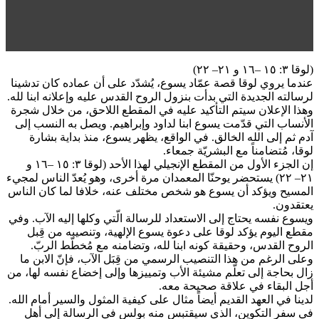
(لوقا ٣: ١٥ –١٦ و ٢١– ٢٢)
عندما يروي لوقا قصة عمّاد يسوع، يُشدّد على أن عماده كان تدشينا
لرسالته الجديدة التي بدأت بنزول الروح القدس عليه وإعلانه ابنا لله.
وهذا الإعلان سيتم التأكيد عليه في المقطع اللاحق، من خلال شجرة
الأنساب التي قدّمت يسوع ابنا لداود وإبراهيم. ويصل به النسب إلى
آدم ثم إلى الله الخالق. في الواقع، يظهر يسوع، منذ بداية بشارة
لوقا، مُتضامناً مع البشريّة جمعاء.
إن الجزء الأول من المقطع الإنجيلي لهذا الأحد (لوقا ٣: ١٥ –١٦ و
٢١– ٢٢) يستحضر يوحنّا المعمدان مرة أخرى، وهو يُعدّ الناس لمجيء
المسيح ويؤكد أن يسوع هو شخص مختلف عنه، خلافا لما كان الناس
يعتقدون.
ويسوع نفسه يحتاج إلى الاستعداد للرسالة الّتي وكلها إليه الآب. وفي
مقطع اليوم يؤكد لوقا على دعوة يسوع الإلهية، وتنصيبه من قِبل
الروح القدس، وحقيقة كونه ابنا لله، وتضامنه مع مُخطّط الربّ.
وعلى الرغم من هذا التنصيب الرسمي من قِبَل الآب، فإنّ الابن ما
زال بحاجة إلى تعلّم مشيئة الأب وتمييزها وإلى إخضاع نفسه لها، من
أجل البقاء في علاقة صحيحة معه.
لدينا في العهد القديم أيضاً مثال على كيفية المثول والسير أمام الله.
في سفر التكوين، الذي سيقتبس منه بولس في الرسالة إلى أهل