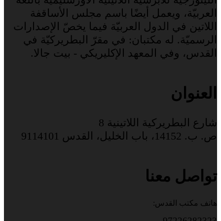
العربيّة، ويعمل أيضًا باسم مجلس الأساقفة
اللاتين في الدول العربيّة فيما يخصّ الإصدارات
الرسميّة. له مكتبان: في مقرّ البطريركيّة في
القدس، وفي المعهد الإكليريكي - بيت جالا.
العنوان
شارع البطريركية اللاتينية 8
ص. ب. 14152، باب الخليل، القدس 9114101
تواصل معنا
هاتف مكتب القدس:
97226282323