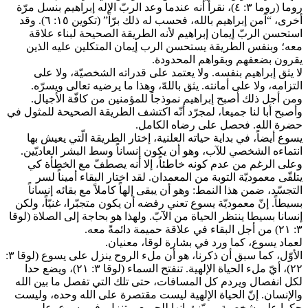
روما (روما ٣: ٤)، نقرأ أنه عندما وعد الربّ الإله إبراهيم بنسل مرّة
أخرى، “آمن إبراهيم بالله، فحسب له ذلك برّاً” (تكوين ١٥: ٦). وقد
استحسن الربّ إيمان إبراهيم لأنه الطريقة الصحيحة لبناء علاقة
معه؛ وبنفس الطريقة يستحسن الرب إيمان المتكلين عليه الذين
يقرون بضعفهم وبقواهم المحدودة.
لا يثق إبراهيم بنفسه. ولا يعتمد على قدراته الشخصيّة، ولا على
التزامه، ولا على أمانته. يثق باللهّ، وهذا ما يرضيه تعالى ويسرّه.
ومن أجل ذلك أصبح إبراهيم نموذجاً للمؤمنين من كافّة الأجيال.
وأصبح أبا لنا جميعا، لمجرّد أنّه اكتشف الطريقة الصحيحة للمثول في
حضرة الله. فحصل على رضاه الكامل.
يسوع أيضاً، في بداية حياته العلنية، إختار الطريقة الّتي يعيش بها
انتماءه الشخصي للآب، وهو أن يكون إنساناً وسط البشر العاديّين.
وعلى الرغم من عدم كونه خاطئاً، إلا أنه يصطفّ مع الخطأة كي
يتلقّى معموديّة التوبة من المعمدان. لقد اختار البقاء أميناً لسر
التجسّد، ضمن هذا النمط: وهو أن يبقى إلهاً كاملاً مع بقائه إنساناً
بسيطاً. إنّ معموديّة يسوع تعني رفضه أن يكون متجبّرا، غنيّاً، ولكن
إنسانا بسيطا ينتظر الحياة من الآبّ. ولهذا هو بحاجة إلى الصلاة (لوقا
٣: ٢١) من أجل البقاء في علاقة حميمة دائمةً معه.
لعماد يسوع، كما ورد في بشارة لوقا، معنيان.
الأوّل، كما سبق أن ذكرنا، هو أن ملء الروح ينزل على يسوع (لوقا ٣:
٢٢)، أيّ ملء الحياة الإلهية. تنفتح السماء (لوقا ٣: ٢١)، ويضع حدا
لكل انفصال ويردم كل المسافات، حتى تلك التي تفصل ما بين الله
والإنسان. إنّ الحياة الإلهية ليست مقتصرة على الله وحده، وليست
حكرا على شخصية مميّزة. إنها للجميع، وتنزل، في يسوع، على