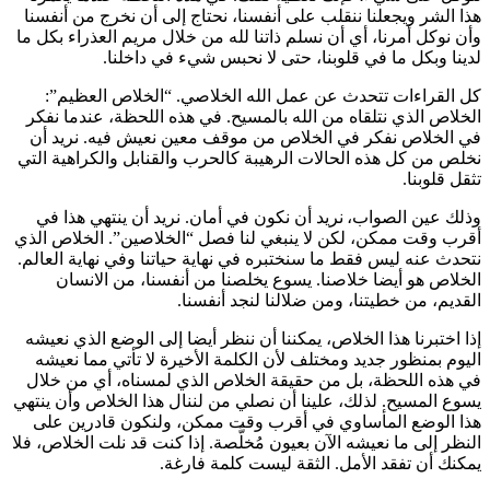
هذا الشر ويجعلنا ننقلب على أنفسنا، نحتاج إلى أن نخرج من أنفسنا
وأن نوكل أمرنا، أي أن نسلم ذاتنا لله من خلال مريم العذراء بكل ما
لدينا وبكل ما في قلوبنا، حتى لا نحبس شيء في داخلنا.
كل القراءات تتحدث عن عمل الله الخلاصي. “الخلاص العظيم”:
الخلاص الذي نتلقاه من الله بالمسيح. في هذه اللحظة، عندما نفكر
في الخلاص نفكر في الخلاص من موقف معين نعيش فيه. نريد أن
نخلص من كل هذه الحالات الرهيبة كالحرب والقنابل والكراهية التي
تثقل قلوبنا.
وذلك عين الصواب، نريد أن نكون في أمان. نريد أن ينتهي هذا في
أقرب وقت ممكن، لكن لا ينبغي لنا فصل “الخلاصين”. الخلاص الذي
نتحدث عنه ليس فقط ما سنختبره في نهاية حياتنا وفي نهاية العالم.
الخلاص هو أيضا خلاصنا. يسوع يخلصنا من أنفسنا، من الانسان
القديم، من خطيتنا، ومن ضلالنا لنجد أنفسنا.
إذا اختبرنا هذا الخلاص، يمكننا أن ننظر أيضا إلى الوضع الذي نعيشه
اليوم بمنظور جديد ومختلف لأن الكلمة الأخيرة لا تأتي مما نعيشه
في هذه اللحظة، بل من حقيقة الخلاص الذي لمسناه، أي من خلال
يسوع المسيح. لذلك، علينا أن نصلي من لننال هذا الخلاص وأن ينتهي
هذا الوضع المأساوي في أقرب وقت ممكن، ولنكون قادرين على
النظر إلى ما نعيشه الآن بعيون مُخلَّصة. إذا كنت قد نلت الخلاص، فلا
يمكنك أن تفقد الأمل. الثقة ليست كلمة فارغة.