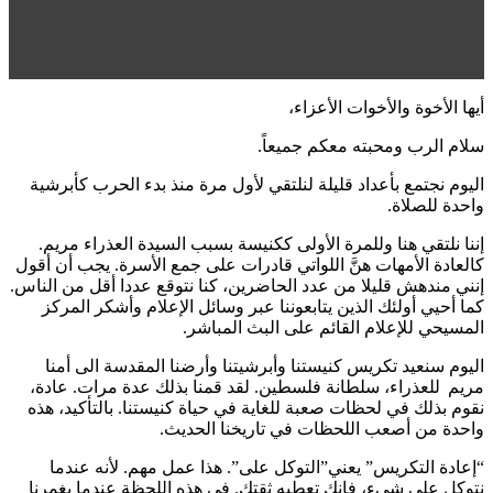
أيها الأخوة والأخوات الأعزاء،
سلام الرب ومحبته معكم جميعاً.
اليوم نجتمع بأعداد قليلة لنلتقي لأول مرة منذ بدء الحرب كأبرشية
واحدة للصلاة.
إننا نلتقي هنا وللمرة الأولى ككنيسة بسبب السيدة العذراء مريم.
كالعادة الأمهات هنَّ اللواتي قادرات على جمع الأسرة. يجب أن أقول
إنني مندهش قليلا من عدد الحاضرين، كنا نتوقع عددا أقل من الناس.
كما أحيي أولئك الذين يتابعوننا عبر وسائل الإعلام وأشكر المركز
المسيحي للإعلام القائم على البث المباشر.
اليوم سنعيد تكريس كنيستنا وأبرشيتنا وأرضنا المقدسة الى أمنا
مريم للعذراء، سلطانة فلسطين. لقد قمنا بذلك عدة مرات. عادة،
نقوم بذلك في لحظات صعبة للغاية في حياة كنيستنا. بالتأكيد، هذه
واحدة من أصعب اللحظات في تاريخنا الحديث.
“إعادة التكريس” يعني”التوكل على”. هذا عمل مهم. لأنه عندما
نتوكل على شيء، فإنك تعطيه ثقتك. في هذه اللحظة عندما يغمرنا