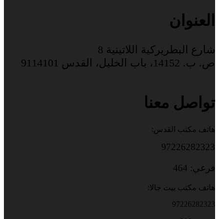
العنوان
شارع البطريركية اللاتينية 8
ص. ب. 14152، باب الخليل، القدس 9114101
تواصل معنا
هاتف مكتب القدس:
97226282323
فرعي: 464
هاتف مكتب بيت جالا:
97226282323