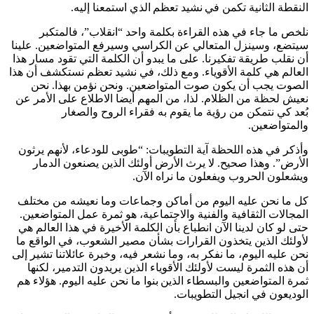
النقطة الثانية تكمن في نشيد تعظم الذي استمعنا إليه.
نلخص ما جاء في هذه القراءة بكلمة واحد “انقلاب”، فالمتكبر
سيتضع، وسينزل المتعالي عن الكراسي وسيرفع المتواضعين. علينا
أن نقلب طريقة تفكيرنا. على ما يبدو أن الكلمة التي تقود مسار هذا
العالم هي كلمة الأقوياء. ومع ذلك، في نشيد تعظم نستكشف أن هذا
الصوت يجب أن يكون صوت المتواضعين. ونحن نؤمن بهذا. نحن
نعيش لحظة من الظلام. لذا، من المهم أيضا الاطلاع على الأمر عن
بُعد كي نتمكن من رؤية ما يقوم به فقراء الروح والصغار
والمتواضعين.
وأذكر في هذه اللحظة آية التطويبات: “طوبى للودعاء، لأنهم يرثون
الأرض”. وهذا صحيح. لا يرث الأرض أولئك الذين يصنعون الدمار
ويشعلون الحروب ويفعلون ما نراه الآن.
كل ما نحن عليه اليوم من أماكن وجماعات وما نعيشه من مختلف
المجالات الثقافية والفنية والاجتماعية، هو ثمرة عمل المتواضعين.
حتى لو كان لدينا الآن انطباع بأن الكلمة الأخيرة في هذا العالم هي
لأولئك الذين يتخذون القرارات بشأن مصير الشعوب، في الواقع ما
نحن عليه اليوم، ما نفكر به، وما نشعر فيه، وخبرة عائلاتنا تشير إلى
أن هذه الثمرة ليست لأولئك الأقوياء الذين يريدون التدمير، لكنها
ثمرة المتواضعين والبسطاء الذين بنوا ما نحن عليه اليوم. هؤلاء هم
الوديعون في انجيل التطويبات.