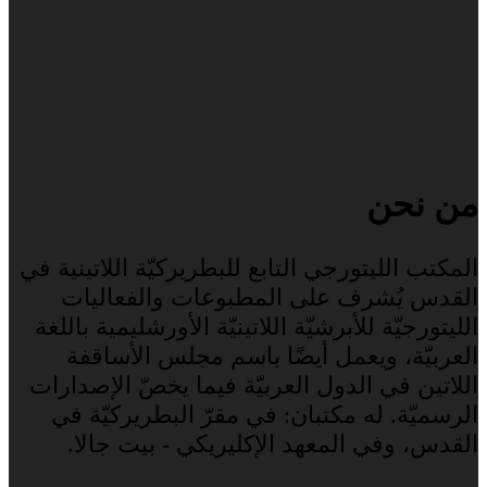
من نحن
المكتب الليتورجي التابع للبطريركيّة اللاتينية في
القدس يُشرف على المطبوعات والفعاليات
الليتورجيّة للأبرشيّة اللاتينيّة الأورشليمية باللغة
العربيّة، ويعمل أيضًا باسم مجلس الأساقفة
اللاتين في الدول العربيّة فيما يخصّ الإصدارات
الرسميّة. له مكتبان: في مقرّ البطريركيّة في
القدس، وفي المعهد الإكليريكي - بيت جالا.