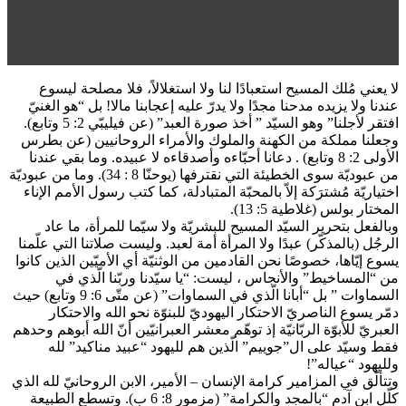
لا يعني مُلك المسيح استعبادًا لنا ولا استغلالاً، فلا مصلحة ليسوع
عندنا ولا يزيده مدحنا مجدًا ولا يدرّ عليه إعجابنا مالا! بل “هو الغنيّ
افتقر لأجلنا” وهو السيّد ” أخذ صورة العبد” (عن فيليبّي 2: 5 وتابع).
وجعلنا مملكة من الكهنة والملوك والأمراء الروحانيين (عن بطرس
الأولى 2: 8 وتابع) . دعانا أحبّاءه وأصدقاءه لا عبيده. وما بقي عندنا
من عبوديّة سوى الخطيئة التي نقترفها (يوحنّا 8 : 34). وما من عبوديّة
اختياريّة مُشترَكة إلاّ بالمحبّة المتبادلة، كما كتب رسول الأمم الإناء
المختار بولس (غلاطية 5: 13).
وبالفعل بتحرير السيّد المسيح للبشريّة ولا سيّما للمرأة، ما عاد
الرجُل (بالمذكّر) عبدًا ولا المرأة أمة لعبد. وليست صلاتنا التي علّمنا
يسوع إيّاها، خصوصًا نحن القادمين من الوثنيّة أي الأميّين الذين كانوا
من “المساخيط” والأنجاس ، ليست: “يا سيّدنا وربّنا الّذي في
السماوات ” بل “أبانا الّذي في السماوات” (عن متّى 6: 9 وتابع) حيث
دمّر يسوع الناصريّ الاحتكار اليهوديّ للبنوّة نحو الله والاحتكار
العبريّ للأبوّة الربّانيّة إذ توهّم معشر العبرانيّين أنّ الله أبوهم وحدهم
فقط وسيّد على ال”جوييم” الّذين هم لليهود “عبيد مناكيد” لله
ولليهود “عياله”!
وتتألّق في المزامير كرامة الإنسان – الأمير، الابن الروحانيّ لله الذي
كلّل ابن آدم “بالمجد والكرامة” (مزمور 8: 6 ب). وتسطع الطبيعة