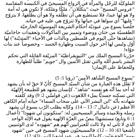
الملوكيّة للرجُل والمرأة في الزواج المسيحيّ في الكنيسة المقدّسة
“عروس المسيح” حيث “يتكلّلان”، مَلكًا ومَلكة، لا تكون هي له أمة
ولا هو لها عبدا، فلا تستطيع هي أن تطلّقه ولا هو أن يطلّقها، لا يتزوّج
“عليها” أي سواها في حياتها ولا تتزوّج هي عليه في حياته.
خلّصنا يسوع من عبوديّة أحكام الشريعة الموسويّة الخارجيّة
الطقسيّة من ختان ووضوء وتمييز بين المأكولات وتعقيدات حاخاميّة
(نشاهدها حتّى اليوم في فلسطين وبالذات في الأحياء “المتديّنة”) لها
أوّل وليس لها آخر حول السبت وطهارة الجسد – وخصوصاً عند بنات
حوّاء!
حرّرنا المسيح الملك من “الثيويقراطيّة” المزيّفة القاتلة التي تحكم
البشر باسم الله والتي تقتل الآثمين وال “جويم” طلباً للطهارة
وللحفاظ على الإيمان!
“يسوع المسيح الشّاهد الأمين” (رؤيا 1: 5)
لا تقلّل هذه العبارة من شأن السيّد المسيح كأنّ لا حقّ له بأن يشهد
له أحد بما أنّه هو نفسه “شاهد”. كإنسان يشهد هو للطبيعة الإلهيّة
التي تسكنه جسديًّا بملء اللاهوت (عن قولسّي 2: 9) وقد كلّفته
شهادته بأنّه “ابن البشر الآتي على سحاب السماء” حياته أمام الكاهن
الأعظم (عن دانيال 7: 13 – 14). وكإله يطلب الرّب يسوع أن يشهد
رسله وتلاميذه وسائر المسيحيين له: “ستكونون لي شهودا” (أعمال
1: 6 وتابع) مستشهدًا بنصّ من العزّة الإلهية يقول فيه الإله الواحد
الذي لا ثاني له ولا ثالث للعبرانيين أنّهم هم “شهوده” لدى الوثنييين
(أشعيا 43: 10 – 12). فالمسيحيّون شهود المسيح في حين “شهود
يهوه” الحقيقيّون كانوا اليهود في عهد أشعيا النبي (43: 12).