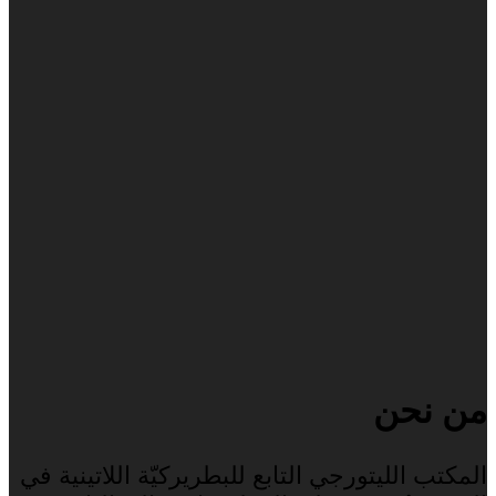
من نحن
المكتب الليتورجي التابع للبطريركيّة اللاتينية في