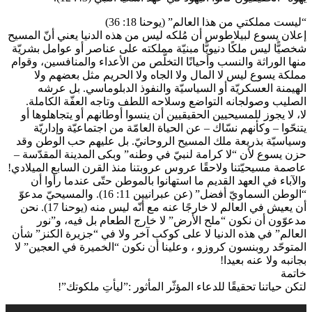
“ليست مملكتي من هذا العالم” (يوحنا 18: 36)
إعلان يسوع لبيلاطوس أن مُلكه ليس من هذه الدنيا يعني أنّ المسيح
شخصيًّا ليس ملكًا دنيويًّا مبنيّة مملكته على عناصر أو عوامل بشريّة
منها الوراثة والنسب وأحيانًا التخلّص من الأعداء والمنافسين، وقوام
مملكة يسوع ليس لا المال ولا الجاه ولا الحريم مثل بعضهم ولا
الهيمنة العسكريّة أو السياسيّة والنفوذ الدبلوماسي. بل عرشه
الصليب وصولجانه التواضع وسلاحه اللطف وتاجه العفّة الكاملة.
لا، لا يجوز للمسيحيين الحقيقيين أن ينسوا أوطانهم أو يتجاهلوها أو
يتنحّوا – وكأنهم نسّاك – عن الحياة العامّة من اجتماعيّة وإداريّة
وسياسيّة بذريعة ملك المسيح الروحانيّ. بل عليهم حب الوطن وقد
حزن يسوع لأن “لا كرامة لنبيّ في وطنه” وبكى المدينة المقدّسة –
عاصمة مسيحيّتنا ولاحقًا عروس عروبتنا منذ القرن السابع الميلادي!
والآباء في العهد القديم ما استهانوا بالموطن حتّى عندما رأوا أن
“الوطن السماويّ أفضل” (عن عبرانيين 11: 16). والمسيحيّ مدعوّ
أن يعيش في العالم لا خارجًا عنه مع أنّه ليس منه (يوحنا 17). نحن
مدعوّون أن نكون “ملح الأرض” لا خارج الطعام بل فيه، و”نور
العالم” في هذه الدنيا لا على كوكب آخر ولا في “جزيرة الكنز” شأن
المتوحّد روبنسون كروزو ، وعلينا أن نكون “الخميرة في العجين” لا
بجانبه ولا عنه بعيدا!
خاتمة
لتكن حياتنا تحقيقًا للدعاء المؤثّر المأثور :”ليأتِ ملكوتك”!