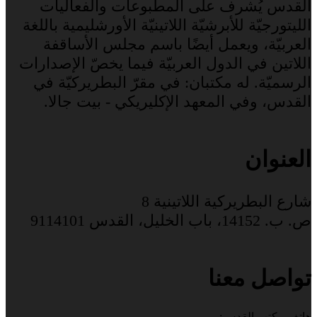
القدس يُشرف على المطبوعات والفعاليات
الليتورجيّة للأبرشيّة اللاتينيّة الأورشليمية باللغة
العربيّة، ويعمل أيضًا باسم مجلس الأساقفة
اللاتين في الدول العربيّة فيما يخصّ الإصدارات
الرسميّة. له مكتبان: في مقرّ البطريركيّة في
القدس، وفي المعهد الإكليريكي - بيت جالا.
العنوان
شارع البطريركية اللاتينية 8
ص. ب. 14152، باب الخليل، القدس 9114101
تواصل معنا
هاتف مكتب القدس: