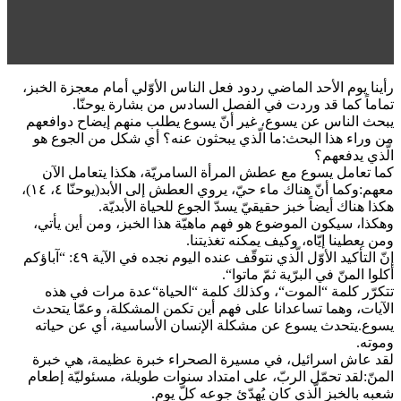
رأينا يوم الأحد الماضي ردود فعل الناس الأوّلي أمام معجزة الخبز،
تماماً كما قد وردت في الفصل السادس من بشارة يوحنّا.
يبحث الناس عن يسوع، غير أنّ يسوع يطلب منهم إيضاح دوافعهم
من وراء هذا البحث:ما الّذي يبحثون عنه؟ أي شكل من الجوع هو
الّذي يدفعهم؟
كما تعامل يسوع مع عطش المرأة السامريّة، هكذا يتعامل الآن
معهم:وكما أنّ هناك ماء حيّ، يروي العطش إلى الأبد(يوحنّا ٤، ١٤)،
هكذا هناك أيضاً خبز حقيقيّ يسدّ الجوع للحياة الأبديّة.
وهكذا، سيكون الموضوع هو فهم ماهيّة هذا الخبز، ومن أين يأتي،
ومن يعطينا إيّاه، وكيف يمكنه تغذيتنا.
إنّ التأكيد الأوّل الّذي نتوقّف عنده اليوم نجده في الآية ٤٩: “آباؤكم
أكلوا المنّ في البرّية ثمّ ماتوا“.
تتكرّر كلمة “الموت“، وكذلك كلمة “الحياة“عدة مرات في هذه
الآيات، وهما تساعدانا على فهم أين تكمن المشكلة، وعمّا يتحدث
يسوع.يتحدث يسوع عن مشكلة الإنسان الأساسية، أي عن حياته
وموته.
لقد عاش اسرائيل، في مسيرة الصحراء خبرة عظيمة، هي خبرة
المنّ:لقد تحمّل الربّ، على امتداد سنوات طويلة، مسئوليّة إطعام
شعبه بالخبز الّذي كان يُهدّئ جوعه كلّ يوم.