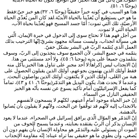
(يوحنّا ٦، ٥١).
هذا هو السبب في كونه خبزاً حقيقيّاً (يوحنّا ٦، ٣٢).هو خبز حيّ:فقط
ما هو حي يستطيع أن يُغذّينا بالحياة الأبديّة.لقد كان المن يُغذّي الحياة
الأرضيّة، تلك الّتي تموت؛ أمّا جسد المسيح فهو يُغذّينا بحياة الآب،
الحياة الّتي لا تموت.
من أجل فهم هذا لا نحتاج سوى إلى الدخول في خبرة الإيمان، الّتي
هي مسألة انجذاب، وليست مسألة مجهود بشريّ:إنّها الترحيب بذلك
العمل الّذي يُتمّمه الربّ في البشر بشكل خفيّ.
يتمّمه في جميع البشر، لأن الجميع سوف ينجذبون إلى الربّ، وسوف
يتتلمذون جميعاً على يديه (يوحنا ٦: ٤٥)، ولا أحد مستثنى من هذا.
إنّ الانجذاب ليس إكراهاً:لا أحد مجبر على تناول هذا الخبز.يأكل منه
فقط أولئك الذين يهتمون بجوعهم، أولئك الذين يقبلون الحصول على
هبة من العُلى، أولئك الذين لا يكتفون، أولئك الذين يواصلون البحث.
وعندما لا يحدث هذا، يكون البديل هو التذمّر(يوحنّا ٦، ٤١ و ٤٣)، تماماً
كما يفعل الإسرائيليّون أمام تأكيد يسوع عن نفسه بأنّه هو الخبز
الحقيقي النازل من السماء.
إنّ خبز الحياة موجود أمام أعينهم، لكنّهم لا يسمحون لأنفسهم
بالانجذاب إليه لأنّهم قد توقّفوا عن البحث، ولأنّهم لا يقبلون بأن يُصابوا
بالدهشة.
إنّ التذمّر هو الموّال الّذي يرافق إسرائيل في الصحراء، عندما لا يعود
الإنسان يذكر أن الربّ يفتقده بعنايته، وعندما يسمح للخوف من
الموت أن يستولي عليه.والتذمّر هو محاولة الإنسان بأن يفهم دون أن
يُصغي، وأن يطوي ما هو حقيقي بما تراه عيناه؛ إنّه مقاومة الإنجذاب