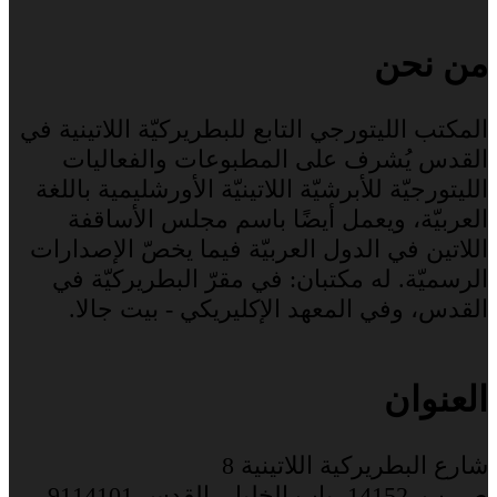
من نحن
المكتب الليتورجي التابع للبطريركيّة اللاتينية في
القدس يُشرف على المطبوعات والفعاليات
الليتورجيّة للأبرشيّة اللاتينيّة الأورشليمية باللغة
العربيّة، ويعمل أيضًا باسم مجلس الأساقفة
اللاتين في الدول العربيّة فيما يخصّ الإصدارات
الرسميّة. له مكتبان: في مقرّ البطريركيّة في
القدس، وفي المعهد الإكليريكي - بيت جالا.
العنوان
شارع البطريركية اللاتينية 8
ص. ب. 14152، باب الخليل، القدس 9114101