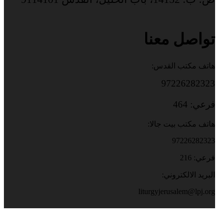
تواصل معنا
هاتف مكتب القدس:
97226282323
فرعي: 464
هاتف مكتب بيت جالا:
97226282323
فرعي: 216
البريد الالكتروني:
liturgyjerusalem@lpj.org