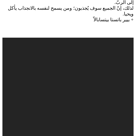
إلى الربّ.
لذلك، إنّ الجميع سوف يُجذبون؛ ومن يسمح لنفسه بالانجذاب يأكل
ويحيا.
+ بيير باتستا بيتسابالاّ