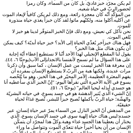
لم يكن مجرّد خبزعاديّ، بل كان من السماء، وكان رمزا
لحضورالربّ في حياة شعبه.
من المؤكّد أنّه كان معجزة رائعة، ومع ذلك لم يكن كافياً لإبعاد الموت
عن آكليه.أكلوا منه، ولكنّهم ماتوا.لقد كان خبزاً يغذي حياة منذورة
للموت.
نحن نأكل كي نعيش، ومع ذلك فإنّ الخبز المتوفّر لدينا هو خبز لا
يُلغي الموت.
فهل هناك خبزآخر يُغذّي الحياة إلى الأبد؟ خبز حياة أبديّة؟ كيف يمكن
أن يكون هناك مثل هذا الخبز؟
يقول لنا المقطع الإنجيلي لهذا الأحد أنّنا لا نستطيع إعطاء أيّة إجابة
على هذا السؤال ما لم نسمح لأنفنسا بالانجذابإلى الآب(يوحنّا ٦، ٤٤).
إن معرفة هذا الخبز ليست من عمل الإنسان ، كما سبق وأن ذكرنا
مرات عديدة، ولكنها هبة من الربّ.لا يستطيع الإنسان بمفرده أن
يفهم المعثرة العظيمة، الأمر المحيّر في هذا الخبز، وهو ما يُلخّصه
يسوع في الآية الأخيرة الّتي نقرأها اليوم: “إنّ الخبز الّذي سأعطيه أنا
هو جسدي أبذله ليحيا العالم” (يوحنّا ٦، ٥١).
إنّ الشيء الّذي يُثير الدهشة هو في جسد يسوع، في حياته البشريّة
والهشّة؛ حياة الربّ بأكملها تُصبح خبزاً للبشر، تُصبح غذاءً لحياة
حقيقيّة.
من المدهش أنّ الخبز النازل من السماء يمرّ عبر حياة إنسان، عبر
جسده:ليس هناك حياة إلهية سوى في جسد الإنسان يسوع، الّذي
يختار أن يعطينا هذا الجسد غذاء وهبة.وكلّ هذا لمجرّد أن يتمكّن
الإنسان من أن يحيا أخيراً حياة تتعدّى الموت وتتواصل ما وراء
الموت.من يأكل من هذا الخبز، في الواقع، تكون له الحياة الأبديّة