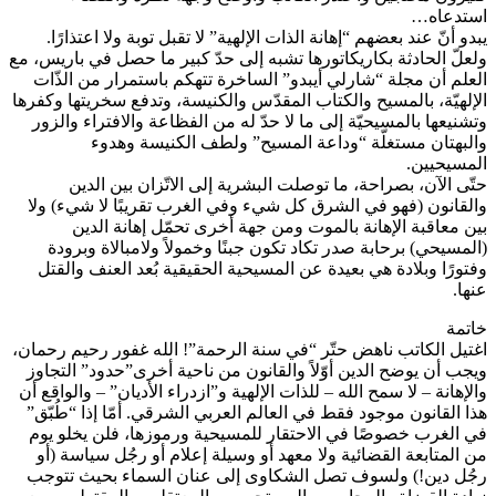
استدعاه…
يبدو أنّ عند بعضهم “إهانة الذات الإلهية” لا تقبل توبة ولا اعتذارًا.
ولعلّ الحادثة بكاريكاتورها تشبه إلى حدّ كبير ما حصل في باريس، مع
العلم أن مجلة “شارلي أيبدو” الساخرة تتهكم باستمرار من الذّات
الإلهيّة، بالمسيح والكتاب المقدّس والكنيسة، وتدفع سخريتها وكفرها
وتشنيعها بالمسيحيّة إلى ما لا حدّ له من الفظاعة والافتراء والزور
والبهتان مستغلّة “وداعة المسيح” ولطف الكنيسة وهدوء
المسيحيين.
حتّى الآن، بصراحة، ما توصلت البشرية إلى الاتّزان بين الدين
والقانون (فهو في الشرق كل شيء وفي الغرب تقريبًا لا شيء) ولا
بين معاقبة الإهانة بالموت ومن جهة أخرى تحمّل إهانة الدين
(المسيحي) برحابة صدر تكاد تكون جبنًا وخمولاً ولامبالاة وبرودة
وفتورًا وبلادة هي بعيدة عن المسيحية الحقيقية بُعد العنف والقتل
عنها.
خاتمة
اغتيل الكاتب ناهض حتّر “في سنة الرحمة”! الله غفور رحيم رحمان،
ويجب أن يوضح الدين أوّلاً والقانون من ناحية أخرى”حدود” التجاوز
والإهانة – لا سمح الله – للذات الإلهية و”ازدراء الأديان” – والواقع أن
هذا القانون موجود فقط في العالم العربي الشرقي. أمّا إذا “طُبّق”
في الغرب خصوصًا في الاحتقار للمسيحية ورموزها، فلن يخلو يوم
من المتابعة القضائية ولا معهد أو وسيلة إعلام أو رجُل سياسة (أو
رجُل دين!) ولسوف تصل الشكاوى إلى عنان السماء بحيث تتوجب