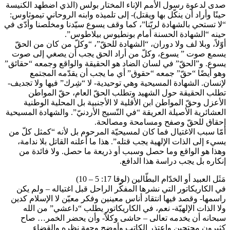
صدى لدعوة رسول الأمم الإناء المختار بولس (الذي اضطهد الكنيسة
حينًا وأراد أن ينكّل بها ويقتل)- إلى تلميذه وابنه الروحاني تيموثاوس:
“لا تستحي بالشهادة لربّنا”، كما وقف يسوع سيّدنا ومخلّصنا وأدّى في
حينه “الشهادة الحسنة أمام بونطيوس بيلاطوس”.
أوّلاً، وبلا لف ولا دوران، “الشهادة للحقّ”، “وكلّ من كان من الحقّ
يسمع صوت ” يسوع، وكلّ من أراد الحق يجب أن يصغي إلى صوت
يسوع. و”الحقّ” في لسان الضاد هو الحقيقة والواقع وجمعه “حقائق”
وهو أيضًا “حقّ” جمعه “حقوق” أي ما يجب أن يقدّمه المجتمع
لإنسان. الشهادة المسيحية وهي توحيدية- لا “شِرك” فيها ولا تجديف-
تطلب الحقيقة حول الشهيد وتطلب الحقّ العام، حقّ المواطن
الأعزل وحقّ المواطن ابن الأقلية لا الأجنبية بل المحلية الوطنية
العشائرية الأصيلة العريقة “في النّسيج الأردنيّ”. والشهادة المسيحية
إحقاق للحقّ وصفح ومسامحة ومصالحة.
أمّا سبب الاغتيال فما كان لمسيحيّة المرحوم بل لأنه “كمثل كلّ من
يسيء إلى الذات الإلهية يجب قتله”. هذا ما أعلنه القاتل بلا ندامة،
وهذا هو الواقع وما حصل وسبب أو ذريعة ما حصل. ولا فائدة من
إنكاره بل يجب دراسة هذا الدافع.
مَثَل العبيد أو الخدّام البطّالين (لوقا 17: 5 – 10)
في الكاريكاتور التي نشرها المفكّر الراحل قبل اغتياله – ولم يكن
راسمها- وقصد فيها انتقاد أناس معينين وفكر معيّن لا الإسلام كدين
ولا الذات الإلهيّة- نعم، في الكاريكاتور يطلب “داعشي” من الله
سبحانه أن يخدمه تعالى – حاشى وكلاّ- وأن يحضر الخمر… صاح
كثيرون محتجين واعتذر الكاتب وأوضح وجهة نظره والقضاء