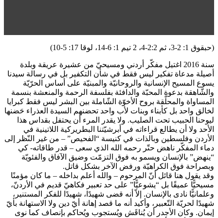
(حبقوق 1: 2-3، ثم 2:2-4، 2 تيم 1: 6-14، لوقا 17: 5-10)
سنة 2016 اغتيل مفكّر أردني ومسيحيّ من عشيرة عريقة وبلدة
أصيلة مدعاة تفكير ليس فقط في شأن التكفير بل في رسالة سيدنا
يسوع المسيح الإنسانية والروحانيّة والمبنيّة على أساس الحرّيّة
والشّاهقة بدعوة المحبّة والدافئة بفلسفة الرحمة والمنعشة بنسمة
المساواة والمحلّقة بروح الأخوّة الشّاملة بين البشر ليس فقط كبرايا
لخالق واحد بل كأبناء وبنات لأب واحد تحضنهم السيدة العذراء حَضنها
ليوحنا الحبيب تحت الصليب. ولا يقدر المرء أن يحتفل بقداس هذا
الأحد ولا أن يطالع قراءاته في أبرشيّتنا البطريركية اللاتينية في
الأردن وفلسطين وبالذات في كنيسة “الفحيص” – من غير النّظر إلى
دماء المفكّر ناهض حتّر رحمه الله الذي سعى – قدر طاقاته- كي
“ينهض” بالإنسان ويسمو به فوق التزمّت وضيق الآفاق والفئويّة
وبصراحة فوق الكراهيّة ورفض الآخر بشكل قاتل.
وقد يقول هنا قائل أنّ المرحوم – والله أعلم بداخله – ما كان مؤمنًا
مسيحيًّا عميقًا بل “يشوعيًّا” على حد تعبير فكاهيّ قديم في الأردنّ،
وعلمانيًّا نادى بالإنسان. إلاّ أنه قضى شهيدًا، شهيدًا للفكر المستنير،
شهيدًا لحريّة التّعبير، وأكيد أنه ما قصد إهانة أيّ دين ولا الاستهانة بأيّ
إيمان. وكان الأجدر أن يُناقَش ويُستجوب ويُحاكم بإنصاف كما نوى