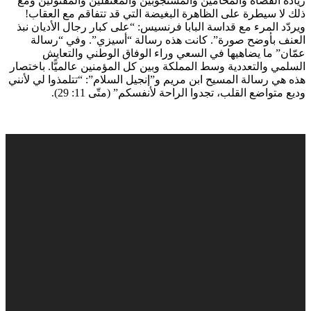
زيادة القضاة والمحامين والمستجوبين والمعتقلين والمقتولين ومع
ذلك لا سيطرة على الظاهرة البغيضة التي قد تتفاقم مع العقاب!
ويردّد المرء مع قداسة البابا فرنسيس: “على كبار رجال الأديان نبذ
العنف بأوضح صورة”. كانت هذه رسالة “أسيزي”. وفي “رسالة
عمّان” ما يضاهيها في السعي وراء الوفاق الوطني والتعايش
السلمي والتعددية وسط المملكة وبين كل المؤمنين عالميًّا. باختصار
هذه هي رسالة المسيح ابن مريم و”إنجيل السلام”: “تتلمذوا لي لأنني
وديع متواضع القلب، تجدوا الراحة لأنفسكم” (متّى 11: 29).