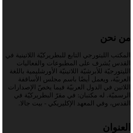
من نحن
المكتب الليتورجي التابع للبطريركيّة اللاتينية في
القدس يُشرف على المطبوعات والفعاليات
الليتورجيّة للأبرشيّة اللاتينيّة الأورشليمية باللغة
العربيّة، ويعمل أيضًا باسم مجلس الأساقفة
اللاتين في الدول العربيّة فيما يخصّ الإصدارات
الرسميّة. له مكتبان: في مقرّ البطريركيّة في
القدس، وفي المعهد الإكليريكي - بيت جالا.
العنوان