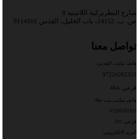
شارع البطريركية اللاتينية 8
ص. ب. 14152، باب الخليل، القدس 9114101
تواصل معنا
هاتف مكتب القدس:
97226282323
فرعي: 464
هاتف مكتب بيت جالا:
97226282323
فرعي: 216
البريد الالكتروني: