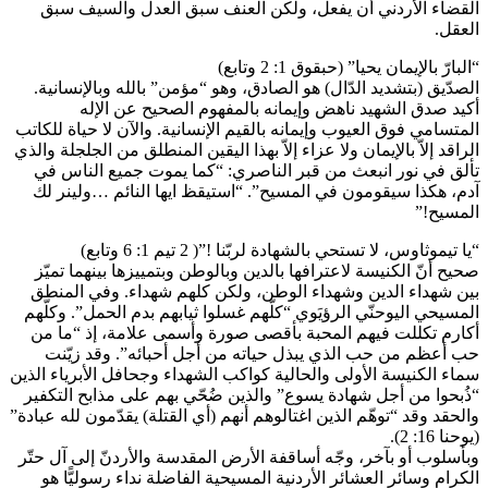
القضاء الأردني أن يفعل، ولكن العنف سبق العدل والسيف سبق
العقل.
“البارّ بالإيمان يحيا” (حبقوق 1: 2 وتابع)
الصدّيق (بتشديد الدّال) هو الصادق، وهو “مؤمن” بالله وبالإنسانية.
أكيد صدق الشهيد ناهض وإيمانه بالمفهوم الصحيح عن الإله
المتسامي فوق العيوب وإيمانه بالقيم الإنسانية. والآن لا حياة للكاتب
الراقد إلاّ بالإيمان ولا عزاء إلاّ بهذا اليقين المنطلق من الجلجلة والذي
تألق في نور انبعث من قبر الناصري: “كما يموت جميع الناس في
آدم، هكذا سيقومون في المسيح”. “استيقظ ايها النائم …ولينر لك
المسيح!”
“يا تيموثاوس، لا تستحي بالشهادة لربّنا !”( 2 تيم 1: 6 وتابع)
صحيح أنّ الكنيسة لاعترافها بالدين وبالوطن وبتمييزها بينهما تميّز
بين شهداء الدين وشهداء الوطن، ولكن كلهم شهداء. وفي المنطق
المسيحي اليوحنّي الرؤيَوي “كلّهم غسلوا ثيابهم بدم الحمل”. وكلّهم
أكارم تكللت فيهم المحبة بأقصى صورة وأسمى علامة، إذ “ما من
حب أعظم من حب الذي يبذل حياته من أجل أحبائه”. وقد زيّنت
سماء الكنيسة الأولى والحالية كواكب الشهداء وجحافل الأبرياء الذين
“ذُبحوا من أجل شهادة يسوع” والذين ضُحّي بهم على مذابح التكفير
والحقد وقد “توهّم الذين اغتالوهم أنهم (أي القتلة) يقدّمون لله عبادة”
(يوحنا 16: 2).
وبأسلوب أو بآخر، وجّه أساقفة الأرض المقدسة والأردنّ إلى آل حتّر
الكرام وسائر العشائر الأردنية المسيحية الفاضلة نداء رسوليًّا هو