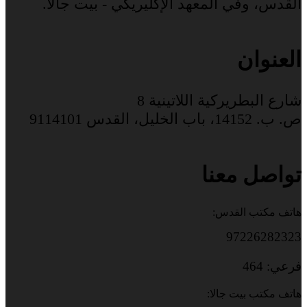
القدس، وفي المعهد الإكليريكي - بيت جالا.
العنوان
شارع البطريركية اللاتينية 8
ص. ب. 14152، باب الخليل، القدس 9114101
تواصل معنا
هاتف مكتب القدس:
97226282323
فرعي: 464
هاتف مكتب بيت جالا: