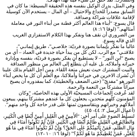
وفي المثل، يدرك الوكيل بنفسه هذه الحقيقة البسيطة: ما كان في
السابق مصدراً للخداع والاحتيال – أي المال – يستخدم الآن كوسيلة
لإقامة علاقات شراكة وصداقة.
قال يسوع: “أبناء هذا العالم أكثر فطنة من أبناء النور في معاملة
أمثالهم.” (لوقا ١٦: ٨)
من الضروري أن نقف هنا ونفكر بهذا الكلام الاستفزازي الغريب
الذي قاله يسوع.
غالباً ما نفكّر بإيماننا بصورة فرديّة: خلاصـي”، طريق إيمانـي”،
علاقتـي” مع الرب. لكن كل من يبدأ حياة جديدة في العماد – أي من
يصبح “ابن النور” – لا يستطيع أن يفكر بصورة فرديّة، بنفسه وبإدارة
خيراته وأملاكه. بل عليه أن يتطلّع إلى العالم من منظور الصداقة
والبيت المشترك حيث نعيش متعة اللقاء. ومن أجل القيام بذلك علينا
أن نُشرك الاخرين في خيراتنا وأملاكنا، مع العلم أن كل ما يخص أبناء
النور هو “مفديّ” (حتى الضعف والخطيئة)، كما بمقدوره أن يصبح
ميراثاً مشتركاً من النعمة والرحمة.
لقد عُرفت الجماعات المسيحيّة الأولى بهذه الخاصيّة، “وكان
المؤمنون كلّهم متحدين، يجعلون كل ما عندهم مشتركاً بينهم، يبيعون
أملاكهم وخيراتهم ويتقاسمون ثمنها على قدر حاجة كل واحد منهم”.
(أعمال الرسل ٢: ٤٤- ٤٥)
لنسلّط الضوء على أمر آخر: “اَلأَمِينُ فِي الْقَلِيلِ أَمِينٌ أَيْضًا فِي الْكَثِيرِ،
وَالظَّالِمُ فِي الْقَلِيلِ ظَالِمٌ أَيْضًا فِي الْكَثِيرِ. فَإِنْ لَمْ تَكُونُوا أُمَنَاءَ فِي
مَالِ الظُّلْمِ، فَمَنْ يَأْتَمِنُكُمْ عَلَى الْحَقِّ؟ وَإِنْ لَمْ تَكُونُوا أُمَنَاءَ فِي مَا هُوَ
لِلْغَيْرِ، فَمَنْ يُعْطِيكُمْ مَا هُوَ لَكُمْ؟” (لوقا ١٦: ١٠ -١٢)