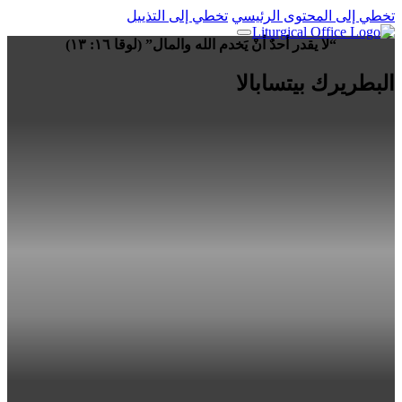
تخطي إلى المحتوى الرئيسي
تخطي إلى التذييل
“لا يقدر أحدٌ أنْ يَخدم الله والمال” (لوقا ١٦: ١٣)
البطريرك بيتسابالا