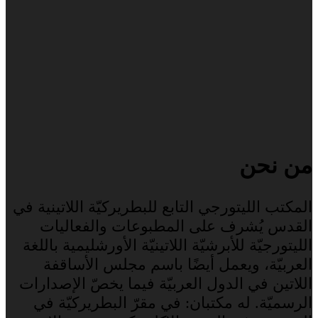
من نحن
المكتب الليتورجي التابع للبطريركيّة اللاتينية في
القدس يُشرف على المطبوعات والفعاليات
الليتورجيّة للأبرشيّة اللاتينيّة الأورشليمية باللغة
العربيّة، ويعمل أيضًا باسم مجلس الأساقفة
اللاتين في الدول العربيّة فيما يخصّ الإصدارات
الرسميّة. له مكتبان: في مقرّ البطريركيّة في