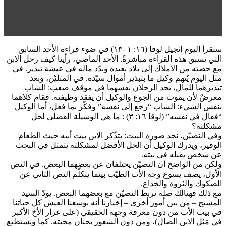
سنقرأ اليوم انجيل لوقا (١٦: ١ -١٣) في ضوء قراءة الأحد السابق
التي تسبق هذه القراءة مباشرةً. الأحد الماضي، رأينا كيف رحل الابن
مع حصته من الأملاك إلى بلاد بعيدة وبدّد ماله في عيشة تبذير. في
مثل اليوم يُتهم وكيل ما بتبذير أموال سيّده. في المثليْن، وبعد
تبذيرهما للمال، يجد الرجلان نفسهما في موقف صعب: الشاب
معرضٌ لأن يموت من الجوع والوكيل أن يفقد وظيفته. فقام كلاهما
بنفس الشيء: الشاب “رجع إلى نفسه” وفكّر بما فعل، أما الوكيل
“فقال في نفسه” (لوقا ١٦: ٣) : ما هي الوسيلة الفضلى لحل
مشكلته؟
وفي النصيّن، نجد صورة البيت: يتذّكر الابن بيت أبيه حيث الطعام
الوفير، ويدرك الوكيل أن الحل الأفضل لمشكلته تتمثل في البحث
عن شخص يقبله في بيته.
ولكن من الواضح أن النصيّن يختلفان عن بعضهما البعض. في النص
الأول، يصف يسوع وجه الأب الطيّب بينما يتكلّم النص الثاني عن
الصكوك والثروة والخداع.
مع ذلك فهنالك صلة تربط النصيْن مع بعضهما البعض. يودّ السيد
المسيح – من بين أمور أخرى – إخبارنا أنه بوسعنا العيش كل حياتنا
في بيت الأب من دون معرفة وجهه الحقيقي (على غرار الأخ الأكبر
في مَثل الابن الضال)، ومن دون الشعور بحنان محبته. كما ونستطيع