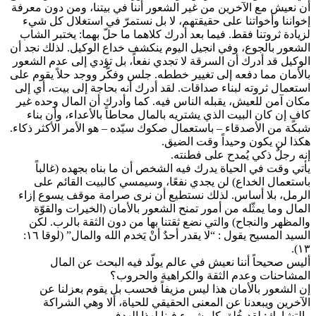
أن نعيش مع الآخرين من غير الشعور أننا في بيتنا، ومن دون معرفة
إخواننا وأخواتنا على حقيقتهم، لا بل نستمرّ في استغلال كل شيء
لزيادة ثروتنا فقط. فيما بعد أدرك كلاهما ما حلّ بهما: يختبر الشاب
الشعور بالجوع، وفي انجيل اليوم ينكشف خداع الوكيل. لذلك نجد أن
الوكيل قد أدرك أن السرقة لا تجدي نفعاً، بل تؤدي إلى عدم الشعور
بالأمان مما دفعه إلى تغيير خططه. جلس وفكّر ووجد حلاً يقوم على
استعمال ثروته لبناء صداقات. لقد أدرك أنه بحاجة إلى بيت، أي إلى
مكان آمن للعيش، يقبله الناس فيه. كما وأدرك أن المال وحده غير
كافٍ إن كان البيت الذي يشتريه بالمال محاطاً بالأعداء، وأن بناء
شبكة من الأصدقاء – باستعمال صكوك سيّده – هو الأمر الأكثر ذكاء.
هكذا لن يكون وحيداً وقت الضيق.
إنه رجلٌ ذكي يُمدح على فطنته.
يأتي وقت في الحياة يدرك فيه الشخص أن ما بناه بجهده (غالباً
باستعمال الخداع) لن يجدي نفعًا، وسيمسي كالبيت القائم على
الرمل، بلا أساس. لذلك نستطيع أن نرى صرامة موقف يسوع إزاء
المال وما يمثّله من أمور تمنح الشعور بالأمان (الخيرات والقوّة
والمظهر والنجاح) والتي نضع ثقتنا بها من دون الثقة بالرب. لكن
السيد المسيح يقول : “لا يقدر أحدٌ أنْ يَخدم الله والمال” (لوقا ١٦:
١٣).
أليس صحيحاً أننا نعيش في عالم يولّد فيه البحث عن المال
المشاحنات وعدم الثقة والكراهية والحروب؟
إن الشعور بالأمان هذا ليس مزيفاً فحسب بل يقوم بعزلنا عن
الآخرين ويبعدنا عن المعنى الحقيقي للحياة، ألا وهي الشراكة
والتشارك: لقد خُلق كل شيء فينا لهذا الهدف.