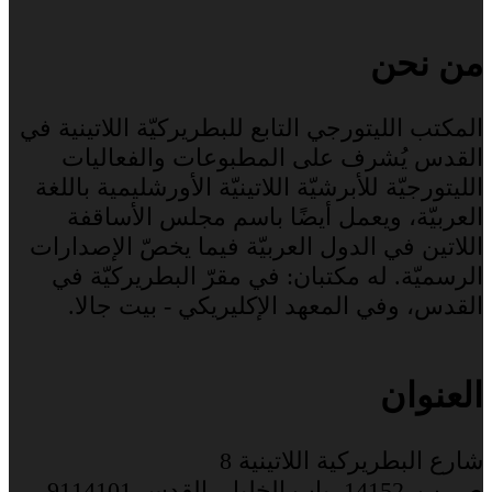
من نحن
المكتب الليتورجي التابع للبطريركيّة اللاتينية في
القدس يُشرف على المطبوعات والفعاليات
الليتورجيّة للأبرشيّة اللاتينيّة الأورشليمية باللغة
العربيّة، ويعمل أيضًا باسم مجلس الأساقفة
اللاتين في الدول العربيّة فيما يخصّ الإصدارات
الرسميّة. له مكتبان: في مقرّ البطريركيّة في
القدس، وفي المعهد الإكليريكي - بيت جالا.
العنوان
شارع البطريركية اللاتينية 8
ص. ب. 14152، باب الخليل، القدس 9114101