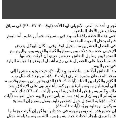
تجري أحداث النص الإنجيلي لهذا الأحد (لوقا ٢٠: ٢٧– ٣٨) في سياق
يختلف عن الآحاد الماضية.
حتى هذه اللحظة رافقنا يسوع في مسيرته نحو أورشليم. أما اليوم
فنراه يدخل المدينة المقدسة.
في الفصل العشرين من إنجيل لوقا وفي مكان الهيكل يعرض
الإنجيلي عدة مجادلات بين يسوع والكتبة والفريسيين، واليوم مع
الصدوقيين. يتناول النقاش عدة مواضيع، إن قُرئت بجملتها
فستساعدنا على الحصول على رؤية أشمل لموضوع القيامة الوارد
في نص اليوم.
يبدأ النقاش أولًا عن سلطة يسوع (آية ٢)، حيث يجيب مشيرا إلى
يوحنا المعمدان ودوره النبوي (آيات ٣– ٨)، ثم يتبع ذلك مَثَل رب
الكرْم والكرامين القتلة (آيات ٩– ١٩) الذي يشير إلى يسوع وقدومه
إلى أورشليم وموته بالرغم من كونه أعظم نبي على الإطلاق. بعد
ذلك يتكلم يسوع عن أداء الجزية لقيصر (آيات ٢٠– ٢٦) ذلك لأنه
سيُسلّم للرومان ليتم إعدامه، ثم يأتي انص اليوم حول القيامة (آيات
٢٧– ٤٠) يليه السؤال حول شخص داود. يقول يسوع إن المسيح
سيكون ابن داود وربّه (آيات ٤١– ٤٤).
إن جميع هذه النصوص مهمة في حد ذاتها، ولكن إن قُرئت بجملتها
فإنها تروي بإيجاز أحداث حياة يسوع ورسالته وموته وقيامته. تمثل