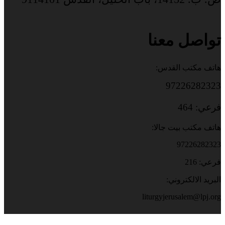
تواصل معنا
هاتف مكتب القدس:
97226282323
فرعي: 464
هاتف مكتب بيت جالا:
97226282323
فرعي: 216
البريد الالكتروني:
liturgyjerusalem@lpj.org