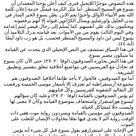
هذه النصوص موجزًا للإنجيل فنرى كيف أعلن يوحنا المعمدان أن
يسوع هو المسيح المنتظر. أما مَثَل الكرمة فيمثّل خدمة إعلان كلمة
الله بفم الأنبياء الأوائل وأخيرًا بفم الابن. يعلن يسوع الخبر السار في
مدن الجليل واورشليم ويسأل الكرّامين قبوله إلا أنهم يرفضونه
ويحكمون بذلك على أنفسهم. كما يُسلّم إلى رجال قيصر ليتم إعدامه
وفي اليوم الثالث يقوم من بين الأموات. بعد قيامته يدرك التلاميذ أن
يسوع ليس ابن داود والمسيح المنتظر فحسب، بل هو رب داود أيضًا
(آية ٤٤).
في هذا السياق نستشف من النص الإنجيلي الذي يتحدث عن القيامة
ما سيكون مصير يسوع.
في هذا النص يحاوره الصدوقيون (لوقا ٢٠: ٢٧). حتى الآن كان يسوع
قد تجادل مع الفريسيين في مواضيع أخلاقية تتعلق بتفسير وتطبيق
الشريعة.
أما مع الصدوقيين، فالحوار لا يأخذ طابعا أخلاقيا. الصدوقيون هم
مجموعة أرستقراطية لم تعترف إلا بأسفار موسى الخمسة ورفضت
كل التقاليد الشفوية للفريسيين وكلّ فتاويهم.
لم يؤمن الصدوقيون بالقيامة (لوقا ٢٠: ٢٧) وعليه كان سؤالهم
ليسوع هو استفزاز واستخفاف بموضوع القيامة وكأن لا معنى لها
وليست حلًا لمشاكل الحياة.
الصدوقيون غير مؤمنين بالقيامة ويسردون رواية موت هفي ذات
الوقت رواية ألم لا يجدي فيها نفعًا محاولات الإنسان للتغلب على
الموت.
في الإجابة على استفزازهم يقول يسوع قبل كل شيء أنه يؤمن
بالقيامة وأن الإيمان بالقيامة ليس نتاج نقاشات فلسفية، بل تنبع من