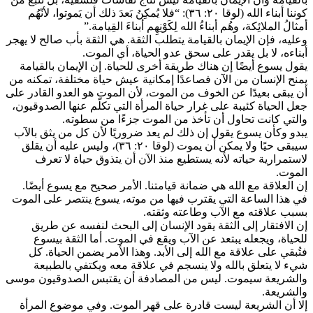
كوننا أبناء الله (لوقا ٢٠: ٣٦): “فلا يُمكِنُ بَعدَ ذلك أن يَموتوا، لأنّهُم
أمثالُ الملائِكة، وهُم أبناءُ الله لِكَوْنِهِم أبناءَ القِيامة.”
وعليه، فإن الإيمان بالقيامة يتطلب الثقة. هي الثقة بأب صالح لا يهجر
أبناءه، لا بل يقدر على سحق عدو الحياة، أي الموت.
يقول يسوع أيضًا إن هناك طريقة أخرى للحياة. إن الإيمان بالقيامة
يمنح الإنسان من الآن فصاعدًا إمكانية عيش حياة مختلفة، تمكنه من
أن يبقى بعيدًا عن الخوف من الموت، لأن الموت هو العدو القادر على
جعل الحياة كئيبة على غرار حياة المرأة التي تكلّم عنها الصدوقيون،
والتي كانت تحاول أن تأخذ من الموت جزءًا من سطوته.
يبدو وكأن يسوع يقول إن ذلك لم يعد ضروريًا لأن كل من يثق بالآب
سيبقى حيًا ولا يمكن أن يموت (لوقا ٢٠: ٣٦)، وليس عليه أن يقلق
لاستمرارية حياته لأنه يستطيع منذ الآن أن يتذوق حياة لا تعرف
الموت.
إن العلاقة مع الله هي ضمانة قيامتنا. الأمر صحيح مع يسوع أيضًا.
في هذا الساعة التي يقترب فيها من موته، يسوع ينتصر على الموت
بسبب علاقته مع الآب وطاعته وثقته.
إن الافتقار إلى الثقة يقود الإنسان إلى البحث لنفسه عن طريق
للحياة، ويجعله يبتعد عن الآب ويقع في الموت. أما الثقة بيسوع
فتُبقي على علاقة مع الله إلى الأبد. وهذا الأمر يضمن الحياة. كل
شيء لا يتعلق بالله ولا ينسجم في علاقة معه ويكتفي بالطبيعة
والشريعة سيموت. ليس من المصادفة أن يقتبس الصدوقيون موسى
والشريعة.
إلا أن الشريعة ليست قادرة على قهر الموت. وفي موضوع المرأة