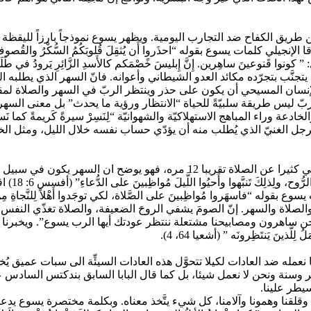
ن طريق الكفاح ضد التجارب اليومية. ويظهر يسوع نموذجاً بارزاً لليقظة 
ساهِرين. إِنَّ إِبليسَ خًصْمَكم كالأَسدِ الزَّائِرِ يَرودُ في طَلَبِ فَريسةٍ لَ
يتجنَّب بتجرّده مكائد العدو الشيطاني وأعوانه. فانّ السهر الذي يطلب
ِمَةٌ وقَلْبي مُستَيقِظ ” (نشيد الأناشيد 5: 2)، لذلك لا بد للإنسان المسيحي أن يكون على حذر وينتظر
ربّ ليس طريقة سلبيّةً للحياة “الانتظار ورؤية ما يحدث” بل معنى السه
وراء المباهج الاستهلاكيّة والشهوانيّة “لِنَسِرْ سيرةً كَريمةً كما نَسيرُ في
 خلال مَثَل الرجل الغنيّ الذي يُطلب منه أن يؤدّي حساب نفسه خلال الليل، ومثل الخا
يتطلب السهر أيضا الصَّلاةِ والدُّعاءِ في الرُّوح. ولقد تكلم مرقس الإنجيلي كثير
الصلاة او 
 ساهرون ومصابيحنا مشتعلة ننتظر عودتك أيها الرب يسوع”. ويخبرنا الن
َّذينَ يَنتَظِرونَه ” (أشعيا 64، 4).
مله ضد العادات لكيلا تتحوَّل هذه العادات السيئِّة الى سبات عميق يُخد
هر وسنة ونحن لا نعمل شيئا، بل كما قال البابا السابق بندكتس الساد
سيطر علينا.
قلقنا وهمونا وآلامنا، كل شيء يتَّخذ معناه. وبكلمة مختصرة يسوع يدعونا الى