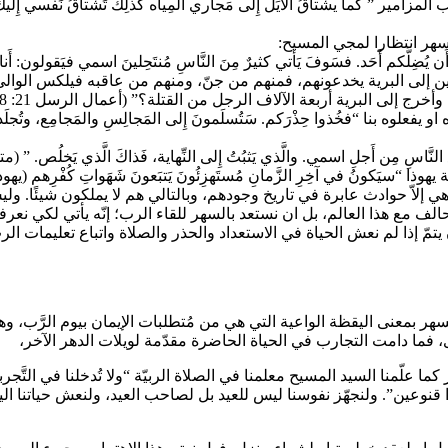
هر انتظارا لمجي المسيح:
ن إلى البرية يخدعونهم، فمنهم من جنّ، ومنهم من عاقبه فيلكس الوالي
إلى البرية أربعة الآلاف الرجل من القتلة؟” (أعمال الرسل 21: 38)؛
ِن أَجلِ اسمي. والَّذي يَثبُتُ إِلى النِّهاية، فَذاكَ الَّذي يَخلُص. ” (متى 13: 3
يين 11: 13)، وأنّ ممتلكاتهم الأرضيّة ما هي إلاّ حوادث عابرة في تاريخ وجودهم، وبالتالي ه
الف مع هذا العالم، بل ان نستعد بالسهر للقاء الرب؛ إنّه يأتي لكي نعرفه
 يتمّ إذا لم نعش الحياة في الاستعداد والحذر والصلاة واتباع تعليمات الرب. ل
هر بمعنى اليقظة الواعية التي هي من مُتطلبات الإيمان بيوم الرَّب، و
، فما دامت التجارب في الحياة الحاضرة مقدّمة لويلات الدهر الآخر،
ا قنوعين”. ولنجهّز نفوسنا ليس للعيد بل لصاحب العيد، ولنعش حياتنا ا