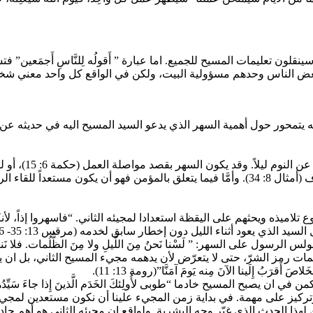
ن سينقلون تعليمات المسيح للجميع. اما عبارة ” أَقولُه لِلنَّاسِ أَجمَعين
 لبعض الناس وحدهم مسؤولية البيت، ولكن في الواقع كل واحد معني ش
 عن وقائع النص الإنجيلي (متى 25: 14-30)، نستنتج انه يتمحور حول أهمية السهر الذي يدعو السيد
اليقظة، والكفاح ضد الخمول والإهمال، من أجل بلوغ الغرض المستهدف (أمثال 8: 34). وأمَّا فيما
قاومة الظلمات رمز الشرّ، حتى لا يتعرّض لأن يدهمه مجيء المسيح الثاني، ب
صَ أَقرَبُ إِلَينا الآنَ مِنه يَومَ آمَنَّا”(رومة 13: 11).
يصبح المسيح خادما “طوبى لأُولِئكَ الخَدَم الَّذينَ إِذا جاءَ سَيِّدُهم وَجَدَ
م.” (لوقا 12: 37). والسهر هو قرار خدمة وتركيز على مهمة. في بداية زمن المجيء علينا أن نكون 
ماء” (أعمال الرسل 1: 11-9)، وأن نكون مستعدين لهذا الحدث الذي غيّر وجه البشرية. ولواقع إن مجي