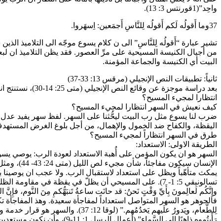
واحِد”(1قورنتس 3: 13).
37وما أَقولُه لَكم أَقولُه لِلنَّاسِ أَجمَعين: اِسهَروا.
تشير عبارة “أَقولُه لِلنَّاسِ” الى ن كلام يسوع موجّه الى التلاميذ الذي
من أجيال الكنيسة المسيحية على مرِّ العصور. فقد يظن التلاميذ ان
البيت أي الكنيسة والجماعة المؤمنة.
ثانياً: تطبيقات النص الإنجيلي (مرقس 13: 33-37)
بعد دراسة موجزة
انتظارا لمجيء المسيح؟
كيف نعيش في السهر انتظارا لمجيء المسيح؟
طرق في السهر انتظاراً لمجيء المسيح؟
الطريقة الاولى: الاستعداد:
تسالونيقي 5: 1- 7). على المسيحي أن يظلّ في يقظة في م
وإِنَّكُم لَعالِمونَ بِأَيِّ وَقْتٍ نَحنُ: قد حانَت ساعةُ تَنبَهُّكمِ مِنَ النَّوم، فإِنَّ الخَلا
فالجوهر هو السهر المتواصل استعداداً لمفاجأة سعيدة. وهذ المفاجأة تكمن في ان 
لِلطَّعام، ويَدورُ علَيهم يَخدُمُه
رَأَيتُموه ذاهبًا إِلى السَّ