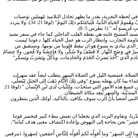
في لحظة التجربة، بقدر ما يظهر تخاذل التلاميذ مُهملين توصيات
معلّمهم: “إِسهَروا وصَلُّوا لِئَلاَّ تَقَعوا في التَّجرِبَة” (متى 26: 41). ويُردِّد لوقا الإنجيلي كلمات يسوع بقوله “احذَروا أَن يُثقِلَ قُلوبَكُمُ السُّكْرُ والقُصوفُ وهُمومُ الحَياةِ الدُّنيا، فَيُباغِتَكم ذلِكَ اليَومُ” (لوقا 21: 34)، ولا يتردد
ه ” (1 بطرس 5: 8).
ه السيد المسيح غايته هي يقظة القلب الداخلي كما جاء في سفر نشيد
 الربّ في السهر والصلاة لمقاومة التجارب. وانتظار الرب هو عمل الحياة كلها. دعوتنا ليست
ر الذي ينادي به يسوع هو ان نيقظ قلوبنا من نومها، ونستفيق من
 وَضَحِ النَّهار. لا قَصْفٌ ولا سُكْر، ولا فاحِشَةٌ ولا فُجور، ولا خِصامٌ
دم الّذي “أَخَذَ يَضرِبُ الخَدَمَ والخادِمات، ويأَكُلُ ويَشرَبُ ويَسكَر”
ا عن الصلاة تقريبا 12 مره، فهو يوضح ان السهر يكون في سبيل الصلاة. فتمضية الليل في الصلاة السهر يتطلب ايضاً عقد سهرات
السهرات الانجيلية “أَقيموا كُلَّ حينٍ أَنواعَ الصَّلاةِ والدُّعاءِ في الرُّوح، ولِذلِكَ تَنبَّهوا وأَحيُوا اللَّيلَ مُواظِبينَ على الدُّعاءِ” (أفسس 6: 18) اقتداء بما كان يفعله يسوع “وفي تِلكَ الأَيَّامِ ذَهَبَ إِلى الجَبَلِ لِيُصَلِّي،
فأَحْيا اللَّيلَ كُلَّه في الصَّلاةِ لله” (لوقا 6: 12). ويُردِّد لوقا الإنجيلي كلمات يسوع بقوله “فاسهَروا مُواظِبينَ على الصَّلاة، لكي توجَدوا أَهْلاً لِلنَّجاةِ مِن جَميعِ هذه الأُمورِ التي ستَحدُث، ولِلثَّباتِ لَدى ابنِ الإِنْسان ” (لوقا 21:
بي أشعيا بأنّ الرب سوف يكافئ، بالتأكيد، أولئك الّذين ينتظرون
ّرنا، ونقاوم التردد الذي يجعلنا ان نعيش ببطء كبير فنخسر قوتنا
س عشر” نحن بحاجة إلى النهوض وإعادة اكتشاف معنى هدف كياننا”،
 السهر” وما أَقولُه لَكم أَقولُه لِلنَّاسِ أَجمَعين: اِسهَروا. (مرقس