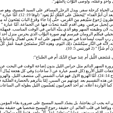
رَجُلٍ سافَرَ ” (كَمَثَلِ باليونانية ὡς ومعناها يشبه) الى الحياة كرحلة سفر. ويدل الرجل المسافر عل
المثل، يسوع المسيح هو الذي سافر عن
جوعَ سَيِّدِهم مِنَ العُرس، حتَّى إِذا جاءَ وقَرَعَ البابَ يَفتَحونَ لَه مِن وَق
ماعة أي الكنيسة في إنجيل مرقس. وهي أقدم كلمة نتحدّث فيها عن الجماعة. أمَّا 
لبوَّاب، لان وظيفته السهر وهو الذي ينبَّه الناس في الوقت المناسب. فمهمَّة
لدخول إلى بيته(لوقا 12، 36)؛ وأمَّا مرقس الإنجيلي فيكلم الرومان فيرسم لهم صورة البوَّاب ال
نَ العاقِل” (متى 24: 45). يضرب لنا يسوع مثل رب البيت ليساعدنا في تعريف السهر على انه لا ي
(2 قورنتس 5: 10).
َيت” الى ضرورة السهر الدائم مثل حراس الليل بدون إضاعة الوقت في البحت عن
أَم في مُنتَصَفِ اللَّيل أَم عِندَ صِياحِ الدَّيك أَم في الصَّباح 
الليل (مدة الظلام) الى ثلاثة أقسام سمّوا كل قسم هزيعاً (هجعة) (خروج 14: 24). أمَّا الهزيع الاول
 12: 38)، ولكن العبرانيون اقلعوا عن هذه التقسيم بعد عودتهم من السبي، إمّا بتأثرهم ب
ا الواردة أعلاه، ثم أخذ العبرانيون يُقسِّمون الليل بطوله الى الساعات الاث
يعني انه يجب ان يفاجئنا، بل يشدّد السيد المسيح على ضرورة بقاء المؤم
وواقعا في قلب العالم. ان حقيقة رجوع المسيح شخصيا هي حقيقة مقرَّر
ام سيمتحن عملنا “سيَظهَرُ عَمَلُ كُلِّ واحِد، فيَومُ اللّه سيُعلِنُه، لأَنَّه في