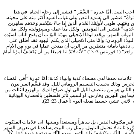
ى السيد المسيح، وهو صاحب البيت. أمَّا عبارة ” السَّفَر ” فتشير إلى رحلة الحياة. في هذا
د صعوده الى السماء عام 33مٍ بعد أن أتمَّ الفداء “لِيَحصُلَ على المُلْكِ ثُمَّ يَعود” (لوقا 19: 12). أمَّا عبارة “ترَكَ” فتشير الى تشديد النص على غياب السيد أكثر منه على مجيئه.
تِهِم. طوبى لأُولِئكَ الخَدَم الَّذينَ إِذا جاءَ سَيِّدُهم وَجَدَهم ساهِرين
عبارة ” خَدَمِه” فتشير الى المؤمنين. ولكل منا عمله ومسؤوليته ولكل منا
 البواب السهر، ويحّدد لوقا الإنجيلي مهمّة البوّاب أن يفتح الباب لسيّده
ذي يحرس منزل أحد النبلاء الرومان؛ وأمَّا متى الانجيلي الذي يكلم اليهود فقد أطلق على
عني اهمال واجباتنا بل تأديتها بأمانة منتظرين من الرب أن يمتحن عملنا في يومٍ من الأيام
كما يؤكد ذلك بولس الرسول ” سيَظهَرُ عَمَلُ كُلِّ واحِد، فيَومُ اللّه سيُعلِنُه، لأَنَّه في النَّارِ سيُكشَفُ ذلِك اليَوم، وهذِه النَّارُ ستَمتَحِنُ قيمةَ عَمَلِ كُلِّ واحِد” (1 قورنتس 3: 13) ” لأَنَّه لابُدَّ لَنا جَميعًا مِن أَن يُكشَفَ أَمرُنا أَمامَ
 علامات نجدها لدى مسحاء كذبة وانبياء كذبة؛ أمَّا عبارة “أَفي المَساء
“: فتشير الى هجعات الليل الأربع (كل قسم عبارة عن 3 ساعات) وفي كل هجعة يُبدّل الحرس وذلك بحسب التقسيم الروماني لليل. وقد قسَّم العبرانيون
 فهو غياب الشمس الى منتصف الليل. والهزيع الثاني هو من منتصف الليل الى اول صياح الديك، والهزيع الثالث من
الحضارة الفلكية فيما بين النهرين وفارس، او لسبب تأثر فلسطين بالحضارة اليونانية
ني عشر، حسبما نفعله اليوم (أعمال 23: 23).
ن غير مكتوف اليدين، بل ساهراً ومستعداً ومنتبها الى علامات الملكوت
ة ثابتة لا تحتمل التأويل. ومثل رب البيت يساعدنا في تعريف السهر
 النَّارِ سيُكشَفُ ذلِك اليَوم، وهذِه النَّارُ ستَمتَحِنُ قيمةَ عَمَلِ كُلِّ