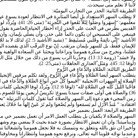
لأننا لا نعلم متى سيحدث.
الطريقة الثانية: الحذر من التجارب اليوميّة:
لا يتطلب السهر الاستعداد بل أيضا المثابرة في الانتظار لعودة يسوع ع
القديس بطرس في الحث على الحذر إزاء أخطار الحياة الحاضرة بقول: ” كونوا قَنوعينَ 
فينبغي على المسيحي ان يكون دائماً على حذر، وأن يصلِّي بإيمان، وان 
الأناشيد “إِنِّي نائ
للإيمان فقط، بل للسهر بإيمان مرتقب. إنّ نوع الترقّب الّذي يقصده ال
غفلتنا، ونخرج من سكرة همومنا ونزاعاتنا وبحثنا عن السعادة الواهية والخادعة 
ولا حَسَد” (رومة 13: 13). وحذّرنا الرب يسوع من ذلك من
(لوقا 12: 45)، ومَثَل ُالعذارى الجاهلات (متى25: 2).
الطريق الثالثة: الصَّلاةِ والدُّعاءِ في الرُّوح
36) والصلاة هي أولى صفات سيدنا يسوع: تكريسُ أربعين يومًا للصوم والصلاة والسهر. إنّ الصومَ يشفي الروحَ الضعيفة، والصلاة تغذّي النفس المتديّنة، والسهر يُبعِد مكائدَ الشيطان.
زمن المجيء هو دعوة إلى السهر والصلاة كما تقول كلمات الترتيلة “نحن
افتقاده: ” مُنذُ الأَزَلِ لم يَسمَعوا ولم يُصْغوا ولم تَرَ عَينٌ إِلهاً ما خَلاكَ يَعمَلُ لِل
الطريقة الرابعة: العمل بضمير حي
السهر والصلاة لا يكفيان بل يتطلب العمل الامر أن نعمل بضمير حي ما نع
وديناميتنا؛ وان ان نعيش الانتظار بصورة جيدة بحيث لا يمضي يوم وش
وأخيرا ان نثق بالله ونتعلق به ونتمسك به فلا نجعل همومنا وانشغالنا ت
وعندما نوجّه قلوبنا اليه تعالى، ونرفع نحوه همومنا وانتظارانا ومخاوفنا و