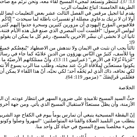
13: 37). لننتظر ونستعد لمجيء المسيح لقاء معه، ونحن نرنِّم مع صاحب المزامير ” كما يشْتاقُ الأيَلُ إِلى مَجاري المِياه كذلِكَ تَشْتاقُ نَفْسي إِلَيكَ يا أَلله” (مزمور 42: 2).
الطريقة الخامسة: اتباع تعليمات الرب
يقدم لنا انجيل مرقس في الفصل الثالث عشر بعض التعليمات ايضا للس
فلافيوس المؤرخ اليهودي أن مزورين كثيرين وسحرة جذبوا إليهم كثيري
لبولس الرسول: “أفلست أنت المصري الذي صنع قبل هذه الأيام فتنة، وأخرج 
9)؛
ثالثاً يجب ان نثبت في الايمان ولا نندهش من الاضطهاد “يُبغِضُكم جَميعُ النَّاسِ م
“غُرَباءً نُزَلاءً في الأَرض” (عبران
يكونوا مستعدِّين لملاقاة الربّ عند مجيئه. وطلب منا الرب يسوع ألاّ نتح
لكي نخافه، ذاك الّذي لم يَخَفْه أحد؛ لكي نحبّه، أنّ هذا اللقاء لا يمكن أن
فعَلِّمْني فَرائِضَكَ ” (مزمور 119: 64).
الخلاصة
حثَّ السيد المسيح تلاميذه على ضرورة السهر في انتظار عودته. ان الس
الأزمنة، وأن يظلّ مستعدّاً لاستقبال المسيح الذي يأتي. ومن جهة أخرى
يتطلب من التلميذ الصلاة والقناعة المتواصلتين: “اسهروا وصلّوا وكونو
مجيء مخلصنا يسوع المسيح في حياة كل واحد منا.