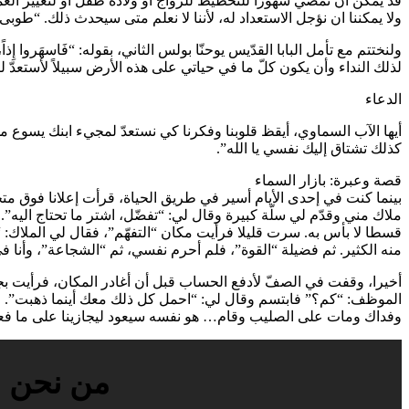
قد يمكن ان نمضي شهوراً للتخطيط للزواج او ولادة طفل او لتغيير العمل
ولا يمكننا ان نؤجل الاستعداد له، لأننا لا نعلم متى سيحدث ذلك. “طوبى لِذلِكَ الخادِمِ الَّذي إِذا جاءَ سَيّ
ولنختتم مع تأمل البابا القدّيس يوحنّا بولس الثاني، بقوله: “فَاسهَروا إِذاً،
لذلك النداء وأن يكون كلّ ما في حياتي على هذه الأرض سبيلاً لأستعدّ لت
الدعاء
أيها الآب السماوي، أيقظ قلوبنا وفكرنا كي نستعدّ لمجيء ابنك يسوع مخل
كذلك تشتاق إليك نفسي يا الله”.
قصة وعبرة: بازار السماء
بينما كنت في إحدى الأيام أسير في طريق الحياة، قرأت إعلانا فوق متج
ملاك مني وقدّم لي سلّة كبيرة وقال لي: “تفضّل، اشتر ما تحتاج اليه”.
قسطا لا بأس به. سرت قليلا فرأيت مكان “التفهّم”، فقال لي الملاك: “
منه الكثير. ثم فضيلة “القوة”، فلم أحرم نفسي، ثم “الشجاعة”، وأنا ف
أخيرا، وقفت في الصفّ لأدفع الحساب قبل أن أغادر المكان، فرأيت 
الموظف: “كم؟” فابتسم وقال لي: “احمل كل ذلك معك أينما ذهبت”. فأل
وفداك ومات على الصليب وقام… هو نفسه سيعود ليجازينا على ما فعلنا بكل ما ن
من نحن