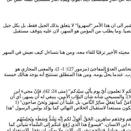
” فتشير الى ان هذا الأمر “اسهروا” لا يتعلق بذلك الجيل فقط، بل بكل جيل
خصيا. وما يطلب من المؤمن هو السهر، لان عليه يتوقف مستقبل
 المسيح اليه في حديثه عن مجيئه الأخير ترقبًا للقاء معه، ومن هنا نتساءل كيف نعيش في السهر
ضرب لنا يسوع مثل رب البيت ليحُّثنا على السهر. لفظ سهر يفيد عدل عن النوم ليلاً. وقد يكون السهر بقصد مواصلة العمل (حكمة 6: 15)، أو لتحاشي العدوّ المفاجئ (مزمور 127: 1- 2). والمعنى المجازي هو
 يتعلق بالمؤمن فهو أن يكون مستعداً للقاء الرب، عندما يحلُّ يومه. ومن هذا المنطلق نستنتج أنه يوجد هنالك خمسة
السهر هو ان يكون المؤمن على أُهبة الاستعداد لعودة الرب: يوصي يسوع تلاميذه ويحثهم على اليقظة استعدادا لمجيئه الثاني. “فاسهروا إذاً، لأنكمٍ لا تعلمون أيّ يوم يأتّي سيّدكم” (متى 24: 42). فإنّ مجيء ابن
الإنسان سيكون مفاجئاً، شأن مجيء لص الليل (متى 24: 43- 44)، ومثل السيد الذي يعود أثناء الليل دون إخطار سابق لخدمه (مرقس 13: 35- 36). والمسيحي شأنه شأن البوَّاب الأمين، ينبغي له أن يسهر، أي أن
يمكث متأهّباً ويظل على استعداد لاستقبال الرب. ولا عجب ان يوصينا بولس الرسول على السهر: ” لَسْنا نَحنُ مِنَ اللَّيلِ ولا مِنَ الظُّلُمات. فلا نَنامَنَّ كما يَفعَلُ سائِرُ النَّاس، بل علَينا أَن نَسهَرَ ونَحنُ صاحون” (1
ل ان يكون مستعداً لاستقبال الخلاص النهائي كما يؤكد بولس الرسول “هذا
هم ساهِرين. الحَقَّ. أَقولُ لكم إِنَّه يَشُدُّ وَسَطَه ويُجلِسُهُم
مستعدين لمجيء ابن الانسان، “فيسوعُ هذا الَّذي رُفِعَ عَنكُم إِلى السَّماء سَيأتي كما
ئه الثاني هو أهم حادث في حياتنا، فنتائجه تبقى الى الابد، ولا يمكن ان نؤجل الاستعداد له