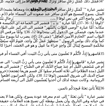
أشباه الأسرار
34″فمَثَلُ ذلكَ كَمَثَلِ رَجُلٍ سافَرَ وترَكَ بَيتَه، وفَوَّضَ الأَمرَ إِلى خَدَمِه، كُلُّ واحدٍ وعمَلُه، وأَوصى البَوَّابَ بِالسَّهَر”.
البحث في الموقع
تشير عبارة ” َ كَمَثَلِ 
بحث
والامر واضح أكثر في نص لوقا الموازي لهذ النص “كونوا مِثلَ رِجالٍ يَنتَظِرونَ رُ
“(لوقا 12: 36 -37). أمَّا عبارة ” بَيتَه ” فتشير الى الج
×
مكانه؛ أمَّا عبارة “أَوصى البَوَّابَ بِالسَّهَر” فتشير الى التركيز على ا
عندما يعود، فيتمكن من ا
البوّاب اسم “الخادِمَ الأَمي
مَحْكَمةِ المسيح لِيَنالَ كُلُّ واحِدٍ جَزاءَ ما عَمِلَ و هو في الجَسَد، أَخيرًا كانَ أَم شَرًّا ” 
35فَاسهَروا إِذاً، لأَنَّكُم لا تَعلَمونَ متى يأتي رَبُّ البَيت: أَفي المَساء أَم في مُنتَصَفِ اللَّيل أَم عِندَ صِياحِ الدَّيك أَم في الصَّباح”:
تشير عبارة “فَاسهَروا إِذاً، لأَنَّكُم لا تَعلَمونَ متى يأتي رَبُّ الب
صياح الديك الى شروق الشمس (لوقا
الرومانية. وكانت نتيجة لذلك أن أخذوا يُقسِّمون الليل الى أربعة اقسام كم
36لِئَلاَّ يَأتيَ بَغتَةً فَيجِدَكُم نائمين.
تشير عبارة ” يَأتيَ بَغتَةً ” إلى عدم معرفة عودة يسوع، ولكن هذا لا 
في حياته وفي التاريخ، وأن يعمل بيقظة كي تصبح هذه العلامات حقيقة 
على انه لا يعني اهمال واجباتنا بل تأديتها بأمانة على انتظار ان الرب يوما من الاي