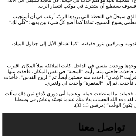
مجيئه ثانية هو أهم حدث في حياتنا، لأنَّ نتائجه ستبقى الى الابد،
نداء الأخير الذي سيحلّ في اللحظة التي يريدها الربّ. أرغب في أن أستجيب
علّمي يسوع المسيح، تمامًا كما أضع كلّ شيء بين يديها: “كُلّي لكِ”
دومه ومرحّبين بنور حقيقته. “كما تشتاق الأيل إلى جداول المياه،
 وحدها ووجدت نفسي في الداخل. كانت الملائكة تملأ المكان. اقترب
لصبر”، فأخذت حاجتي منه. رأيت “المحبة” في نفس المكان، فأخذت منها
 فرأيت “الإيمان”، أخذت منه حصتين أيضاً. ثم “الروح القدس”، فأخذت
”، فأخذت، ثم إلى “المغفرة” وأخذت لي ولغيري.
”، فحملت ما استطعت حمله. وعندما أتى دوري لأدفع ثمن ذلك سألت
 لقد دفع الله الحساب بدلا منك عندما تجسَّد وعاش في وسطنا
ُ الوَقْت” (مرقس 13: 33).
تواصل معنا