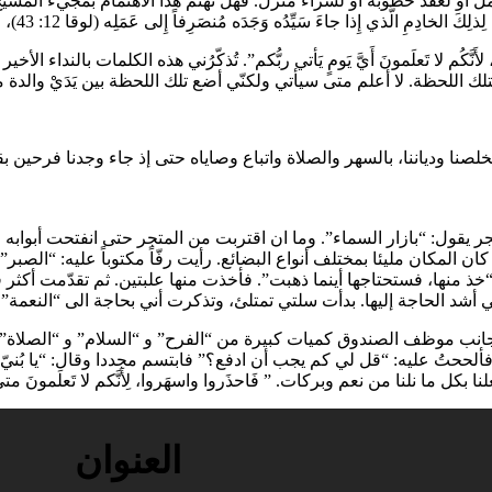
 او لعقد خطوبة او لشراء منزل. فهل نهتم هذا الاهتمام بمجيء المسيح؟ ف
ِدُه وَجَدَه مُنصَرِفاً إِلى عَمَلِه (لوقا 12: 43)، فسوف يستطيع أن يشترك في موكب انتصار الرب.
 لأَنَّكُم لا تَعلَمونَ أَيَّ يَومٍ يَأتي ربُّكم”. تُذكّرُني هذه الكلمات بال
لك اللحظة. لا أعلم متى سيأتي ولكنّي أضع تلك اللحظة بين يَدَيْ والدة م
صنا ودياننا، بالسهر والصلاة واتباع وصاياه حتى إذ جاء وجدنا فرحين بق
ر يقول: “بازار السماء”. وما ان اقتربت من المتجر حتى انفتحت أبوابه
 كان المكان مليئا بمختلف أنواع البضائع. رأيت رفّاً مكتوباً عليه: “ا
خذ منها، فستحتاجها أينما ذهبت”. فأخذت منها علبتين. ثم تقدّمت أكثر
ي أشد الحاجة إليها. بدأت سلتي تمتلئ، وتذكرت أني بحاجة الى “النعمة
بجانب موظف الصندوق كميات كبيرة من “الفرح” و “السلام” و “الصلاة
ححتُ عليه: “قل لي كم يجب أن ادفع؟” فابتسم مجددا وقال: “يا بُنيّ،
لنا من نعم وبركات. ” فَاحذَروا واسهَروا، لِأَنَّكم لا تَعلَمونَ متى يَكون
العنوان