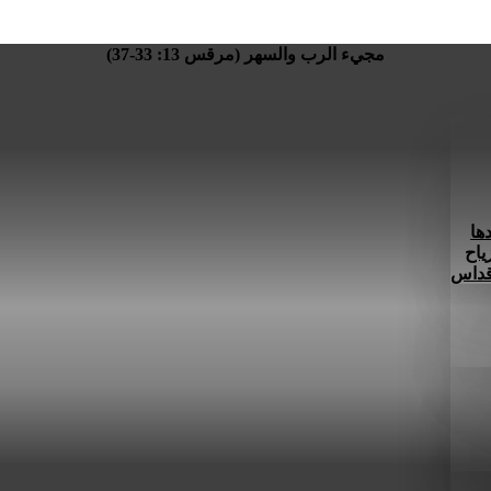
مجيء الرب والسهر (مرقس 13: 33-37)
ها
ياح
 قداس