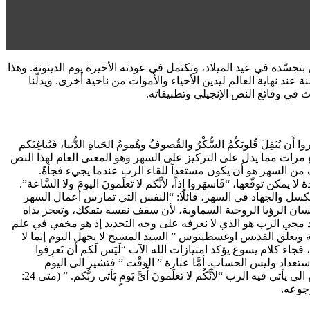
 بتجسّده في عيد الميلاد، وتكتمل في عودته الأخيرة يوم الدينونة. وهذا
عند نهاية العالم ليدين الأحياء والأموات من ناحية أخرى. ويدلّنا
َ قُلوبَكُمُ السُّكْرُ والقُصوفُ وهُمومُ الحَياةِ الدُّنيا، فَيُباغِتَكم
 العبارة أربع مرات مما يدل على التركيز على السهر وهو المعنى العام لهذا النص
دوّ المفاجئ (مزمور 127: 1- 2). وأمَّا بالنسبة إلى المؤمن، فالهدف من السهر هو أن يكون مستعداً للقاء الرب عندما يجيء فجأةً.
ّعها، “فَاسهَروا إِذاً، لأَنَّكم لا تَعلَمونَ اليومَ ولا السَّاعة”.
ك الكسل والجهاد في السهر، قائلًا: “النفس التي تمارس أعمال السهر
لإنسان الرؤيا الروحية السماوية، لأن سقف نفسه يتفكك، وتعجز يداه
موعد مجي الرب هو الذي لا نعرفه على وجه التحديد إذ هو مخفي في علم
ة ويعلق القديس اوغسطينوس ” السيد المسيح لا يجهل اليوم إنما لا
جاء كلام يسوع يؤكد امتيازات الله الآب “لَيَس لَكم أَن تَعرِفوا
إيمان، لا مساعد له. المطلوب هو الاستعداد وليس الحساب. أمَّا عبارة ” الوَقْت ” فتشير الى اليوم
والساعة كما ورد في انجيل متى ” فَاسهَروا إِذاً، لأَنَّكم لا تَعلَمونَ اليومَ ولا السَّاعة” (متى 25: 13) ثم يوضِّح في موضع آخر ان اليوم هو ذاك اليوم الي يأتي فيه الرب “لأَنَّكُم لا تَعلَمونَ أَيَّ يَومٍ يَأتي ربُّكم. ” (متى 24: