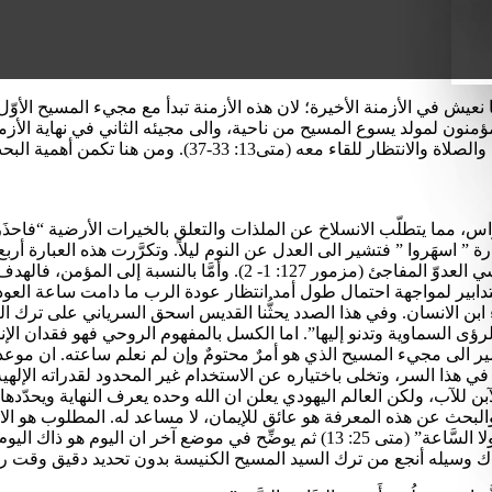
ا نعيش في الأزمنة الأخيرة؛ لان هذه الأزمنة تبدأ مع مجيء المسيح الأوّل
منون لمولد يسوع المسيح من ناحية، والى مجيئه الثاني في نهاية الأزمنة 
نا تكمن أهمية البحث في وقائع النص الإنجيلي وتطبيقاته.
مما يتطلّب الانسلاخ عن الملذات والتعلق بالخيرات الأرضية “فاحذَروا أَن يُثقِل
 المخاطر. وأمَّا عبارة ” اسهَروا ” فتشير الى العدل عن النوم ليلاً. وتكرَّرت هذه
الإنجيلي. وقد يكون السهر بقصد مواصلة العمل (حكمة 6: 15)، أو لتحاشي الع
ر لمواجهة احتمال طول أمد انتظار عودة الرب ما دامت ساعة العودة لا يمكن توق
ا مجيء ابن الانسان. وفي هذا الصدد يحثُّنا القديس اسحق السرياني على تر
 الرؤى السماوية وتدنو إليها”. اما الكسل بالمفهوم الروحي فهو فقدان ا
 ” فتشير الى مجيء المسيح الذي هو أمرٌ محتومٌ وإن لم نعلم ساعته. ان 
في هذا السر، وتخلى باختياره عن الاستخدام غير المحدود لقدراته الإلهي
ن للآب، ولكن العالم اليهودي يعلن ان الله وحده يعرف النهاية ويحدّدها، ف
مِنَةَ والأَوقاتَ الَّتي حَدَّدَها الآبُ بِذاتِ سُلطانِه (أعمال الرسل 1: 7). والبحث عن هذه المعرفة هو عائق لل