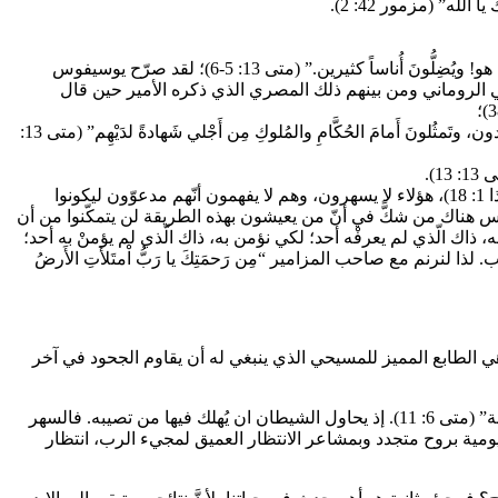
أولا ان لا نرتبك بدعاوي مضللة او تفسيرات باطلة لما سيحدث ” إِيَّاكُم أَن يُضِلَّكم أَحَد. فسَوفَ يَأتي كثيرٌ مِنَ النَّاسِ مُنتَحِلينَ اسمي فيَقولون: أَنا هو! ويُضِلُّونَ أُناساً كثيرين.” (متى 13: 5-6)؛ لقد صرّح يوسيفوس
 الروماني ومن بينهم ذلك المصري الذي ذكره الأمير حين قال
ثانيا ان لا نخشى ان نبشّر الآخرين بالمسيح، رغم كل ما يمكن ان يقولوه او يفعلوه بنا “فخُذوا حِذْرَكم. سَتُسلَمونَ إِلى المَجالِسِ والمَجامِع، وتُجلَدون، وتَمثُلونَ أَمامَ الحُكَّامِ والمُلوكِ مِن أَجْلي شَهادةً لدَيْهِم” (متى 13:
1).
ويا للأسف، كثيرٌ من النّاس يهزؤون من الدين علانيّة كما جاء في رسالة يهوذا “سيَكونُ في آخِرِ الزَّمانِ مُستَهزِئُونَ يَتبَعونَ شَهَواتِ كُفْرِهم (يهوذا 1: 18)، هؤلاء لا يسهرون، وهم لا يفهمون أنّهم مدعوّون ليكونوا
م لا يملكون شيئًا. وليس هناك من شكًّ في أنّ من يعيشون بهذه الطريقة لن يتمكّنوا من أن
، ذاك الّذي لم يعرفْه أحد؛ لكي نؤمن به، ذاك الّذي لم يؤمنْ به أحد؛
ذا لنرنم مع صاحب المزامير “مِن رَحمَتِكَ يا رَبُّ اْمتَلأَتِ الأَرضُ
هي الطابع المميز للمسيحي الذي ينبغي له أن يقاوم الجحود في آخر
إنّ اليقظة المسيحية ينبغي أن تمارس يوماً بيوم في الكفاح ضد الشرير كما علّمنا السيد المسيح معلمنا في الصلاة الربيّة “ولا تُدخلنا في التَّجربة” (متى 6: 11). إذ يحاول الشيطان ان يُهلك فيها من تصيبه. فالسهر
ليومية بروح متجدد وبمشاعر الانتظار العميق لمجيء الرب، انتظار