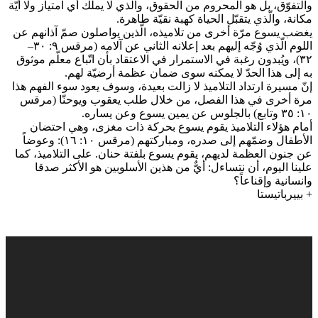
والتفوّق، بل هو المحروم من الحقوق، والّذي لا يملك أي امتياز ولا أيّة
مكانة، والّذي يتقبّل الحياة كهبة نقيّة طاهرة.
يغضب يسوع مرّة أخرى من تلاميذه، الّذين يواصلون صمّ آذانهم عن
اللوم الّذي وُجّه إليهم بعد إعلانه الثاني عن آلامه (مرقس ٩: ٣٠–
٣٢)، ويُبدون رغبة في الاستمرار في الاعتقاد بأن اتّباع معلّم موثوق
به إلى هذا الحدّ لا يمكنه سوى ضمان عظمة أرضيّة لهم.
إنّ مسيرة ارتداد التلاميذ لا زالت بعيدة، وسوف يعود سوء الفهم هذا
مرة أخرى في هذا الفصل، من خلال طلب يعقوب ويوحنّا (مرقس
١٠: ٣٥ وتابع) بالجلوس عن يمين يسوع وعن يساره.
أمام هؤلاء التلاميذ يقوم يسوع بحركة ذات مغزى، وهي احتضان
الأطفال وضمّهم إلى صدره، ومباركتهم (مرقس ١٠: ١٦): وعوضاً
عن جنون العظمة لديهم، يقوم يسوع بلفتة حنان. على التلاميذ، كما
علينا اليوم، أن نتساءل: أيٌّ من هذين الأسلوبين هو الأكثر صدقا
وانسانية وإقناعاً؟
+ بييرباتيستا