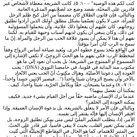
كتب لكم هذه الوصية” – ١٠: ٥). كانت الشريعة معطاة لأشخاص غير
قادرين على المحبّة، بقصد وضع حد لصلابتهم المدمّرة العاتية.
وبالتالي، فإن قانون الطلاق كان مصمماً من أجل كبح ظلم الرجل
للمرأة، حتى لا يكون تعسّفياً بشكل مطلق. أولئك الذين أرادوا تطليق
زوجاتهم، كان عليهم أن يفعلوا ذلك علانية، وأن يتحملوا المسؤولية
عن ذلك، وكان ينبغي أن يكون لديهم أسباب وجيهة للقيام به. لكننا
نفهم أن هذا لا يمكن أن يسود علاقة الحب بين الرجل والمرأة. إنّ ما
سمح به الرب كان أمرا مؤقتاً.
في الواقع يتّخذ يسوع خطوة أخرى، ويُعيد صياغة أساس الزواج وفقاً
لمخطّط الرب: فكي نفهم ما هو الحبّ الزوجيّ، لا تكفي الإشارة إلى
المسموح أو الممنوع من الشريعة؛ بل يجب أن نعود إلى ما هو
مكتوب منذ البداية في قلوبنا، في حامضنا النووي (DNA) ؛ يجب
العودة إلى دعوتنا الأصليّة. وهناك مكتوبُ أنّ الحب يعني الاتّحاد
بالآخر وأن يصبح الزوجان شيئاً واحداً (“…فيصير الإثنين جسداً واحداً–
١٠: ٧– ٨) وعندما يصبحان، حقّاً وبكامل الحرّية، شيئاً واحداً، كيف
يمكننا أن نفصل بينهما؟
عندما ترك الإنسان ماضيه حقّاً من أجل القيام بشيء جديد، فكيف
يمكنه العودة إلى الخلف؟
وبالتالي فإن الأمر لا يتعلّق بالشريعة، بل بدعوة الإنسان العميقة. وإذا
افتقر الإنسان إليها فإنّه يفتقر إلى نفسه.
الأمر، إذا، يتطلب التفكير المليّ ليس متى يمكن تطليق الزوجة، بل
كيف يمكن تغيير القلب، بحيث لا يبقى قاسياً، غير قادرٍ على الحبّ.
من المثير للاهتمام، كما هو الحال في المقاطع الإنجيليّة الّتي تُليت
في أيام الآحاد الماضية، أنّ الأمر هنا أيضاً هو مسألة سلطان وهيمنة.