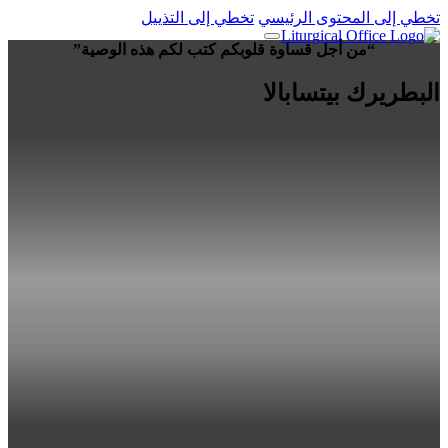
تخطي إلى المحتوى الرئيسي
تخطي إلى التذييل
“من أجل قساوة قلوبكم كتب لكم هذه الوصية”
البطريرك بيتسابالا