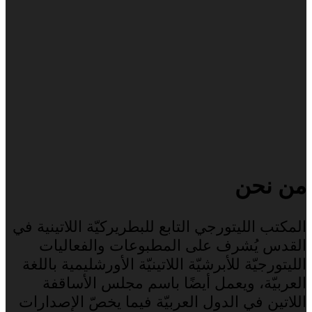
من نحن
المكتب الليتورجي التابع للبطريركيّة اللاتينية في
القدس يُشرف على المطبوعات والفعاليات
الليتورجيّة للأبرشيّة اللاتينيّة الأورشليمية باللغة
العربيّة، ويعمل أيضًا باسم مجلس الأساقفة
اللاتين في الدول العربيّة فيما يخصّ الإصدارات