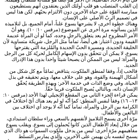
إن القلب المتصلب هو قلب أولئك الّذين يعتقدون أنهم يستطيعون
ممارسة القوّة على حياة الآخرين دون الالتزام بحبّهم. لكن هذا ليس
في تصميم الربّ الأصلي على الإنسان.
وهناك خطوة أخرى، لا يشرحها يسوع علناً، أمام الجميع، بل لتلاميذه
الّذين يسألونه مرة أخرى عن الموضوع (مرقس ١٠: ١٠). وهو أنّ
الأمر المطروح لم يعد يتعلق بالرجل وحده، كما لو أن المرأة عديمة
القيمة ودون اعتبار: هي أيضاً، تماماً مثل الرجل، شريكة متساوية لأن
الخليقة الجديدة، ومسيرة الحبّ الجديدة والمُلزمة الّتي يقترحها
يسوع، لا يمكن أن تتحقّق بدون الإسهام الكامل لحريّة كل من الرجل
والمرأة: ليس من الممكن أن يصبحا شيئاً واحداً بدون هذا الإدراك
الجديد.
فالحب إذاً، وفقا لمنطق الملكوت، يتناقض تمامًاً مع كل شكل من
أشكال الهيمنة والقوة، وهو على خلاف معها، ويتم تحقيقه في بذل
الحياة، وفي وضع الذات في خدمة الآخر: وبهذه الطريقة يُحقّق
الإنسان ذاته، وبالتالي يُصبح الملكوت قريباً حقّاً.
يمكن قراءة الجزء الثاني من المقطع الإنجيلي لهذا الأحد (مرقس ١٠:
١٣– ١٦) وفقاً لنفس المنطق: كما أنّه لو لم يعد هناك أيّ اختلافُ في
الكرامة بين الرجل والمرأة، تماماً كما أنّه لا يوجد أي اختلاف بين
البالغين والأطفال.
مرّة أخرى يسمح التلاميذ لأنفسهم بالسعي وراء سلطان استبدادي،
من خلال إبعاد الأطفال الّذين كانوا يُحملون إلى يسوع. ويقلب يسوع
مفاهيمهم مرّة أخرى: ليس من يدخل ملكوت السموات هو ذاك الّذي
يسمح لنفسه بأن يهيمن على الآخرين، والّذي يمارس التسلط