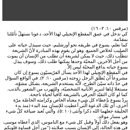
(مرقس ١٠: ٢– ١٦)
كي ندخل في عمق المقطع الإنجيلي لهذا الأحد، دعونا نستهلّ تأمّلنا
بمقدّمة.
كما نعلم، يسوع في طريقه نحو أورشليم، حيث سيبذل حياته على
الصليب لخلاص الجميع. وهو لن يقوم بهذه المبادرة لأنّ الشريعة
تتطلّب ذلك، حيث لا يمكن لشريعة أن تطلب من الإنسان أن يموت
من أجل الآخرين. المحبّة وحدها يمكنها طلب ذلك، وسوف يبذل
يسوع حياته بدافع المحبّة ليس إلاّ.
في المقطع الإنجيلي لهذا الأحد يسأل الفرّيسيّون يسوع إن كان
مشروعاً أن يُطلّق الرجل زوجته (مرقس ١٠: ٢). في الواقع السؤال
في حدّ ذاته سيّئ الطرح، لأنّه يستخدم الشريعة، بشكل مشوّه،
مستغلا إياها لتبرير الأنانية الشخصيّة، وللتهرب من الشعور بالذنب.
كما لو كان التقيّد الحرفي بالشريعة كافياّ لحياة ناجحة.
يردّ يسوع بإعطاء كل شيء معناه الخاص وكرامته الخاصّة مرّة
أخرى، أي تلك الدعوة الّتي أعطيت للإنسان منذ البدء (منذ بدء
الخليقة جعلهما الله ذكرا وأنثى (١٠ :٥)، والّتي تُعيد صياغة كلّ شيء
في مسار موحّد.
وهو يفعل ذلك أولاً وقبل كل شيء مع الناموس، الذي أعطاه موسى،
في هذه الحالة، إلى الإنسان بسبب صلابته (“من أجل قساوة قلوبكم