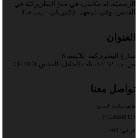
الرسميّة. له مكتبان: في مقرّ البطريركيّة في
القدس، وفي المعهد الإكليريكي - بيت جالا.
العنوان
شارع البطريركية اللاتينية 8
ص. ب. 14152، باب الخليل، القدس 9114101
تواصل معنا
هاتف مكتب القدس:
97226282323
فرعي: 464