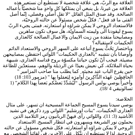
العلاقة مع الربّ، هي علاقة شخصية لا نستطيع أن نستعير هذه
العلاقة من غيرنا، بل ينبغي أن يمتلكها كل واحدٍ منا شخصيّاً بأعماله
الصالحة. وقد صدق المثل القائل “لا تقل أصلي وفصلي، إنّما أصل
الفتى ما قد فعل”. فكلّ شخص مسئولاً عن حالته الروحيّة،
فالاستعداد الروحي لا يمكن شراؤه أو استعارته. فمتى يجيء الربّ
يسوع ليقودنا الى وليمته السماويّة، هل سوف نكون ساهرين
ومصابيحنا متقدة من زيت الايمان والاعمال الصالحة كالعذارى
الحكيمات لاستقباله؟
وباختصار يَحُثُّ يسوع أتباعه على السهر الروحي والاستعداد الدائم
وأوصانا بأن نتشبه “بالعذارى الحكيمات” اللواتي احتفظن بمصابيحهن
مضيئة. فيجب أنّ تكون حياتنا مكسوّة بروح قداسة العذارى، شبيهة
بحياة الملائكة، كي نعيش بعيدًا عن الرذيلة والوهم، مستعدّين للطاعة
حين يقرع الباب عند مجيئه ِ‏ كما يطلب منا صاحب المزامير ”
الحافِظينَ عَهدَه الذَّاكِرينَ أَوامِرَه لِيَعمَلوا بِها ” (مزمور 103: 18)
وأخيراّ يوصي بولس الرسول “لْيُشَدِّدْ بَعضُكم بَعضاً بِهذا الكَلام” (1
تسالونيقي 4 /18).
الخلاصة:
يوصي سيدنا يسوع المسيح الجماعة المسيحية ان تسهر، على مثال
العذارى الحكيمات، “بنات اورشليم” اللواتي ورد ذكرهن في نشيد
الأناشيد (3: 11)، واللواتي رأى فيهنَّ الربانيون رمز التلاميذ الذين
يحملون نور الشريعة ويسهرون في انتظار المسيح. الاستعداد
الروحي لا يمكن شراؤه أو استعارته، فكل شخصٍ مسؤول عن حالته
الروحية. لذا لا نستطيع ان نتَّكل على الآخرين في لقائنا الشخصي مع