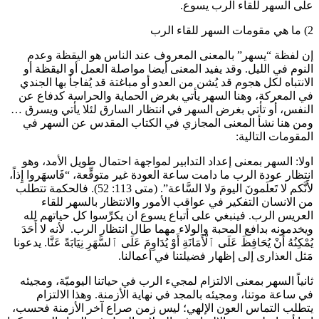
على السهر للقاء الرب يسوع.
2) ما هي مقومات السهر للقاء الرب
إن لفظة “يسهر” بالمعنى المعروف عند الناس هو اليقظة وعدم
النوم في الليل. وقد يفيد المعنى أيضا مواصلة العمل أو اليقظة أو
الانتباه لكل هجوم قد يُشن من العدو أو مباغتة قد يُفاجأ بها الجندي
في المعركة، وهنا السهر يأتي بغرض الحماية والحراسة كدفاع عن
النفس، أو تأتي بغرض السهر في انتظار السارق لئلا يأتي ويسرق …
ومن هنا نشأ المعنى المجازي في الكتاب المقدس عن السهر في
المقومات التالية:
اولا: السهر بمعنى إعداد التدابير لمواجهة احتمال طويل الأمد، وهو
انتظار عودة الرب ما دامت ساعة العودة غير متوقِّعة، “فَاسهَروا إِذاً،
لأَنَّكم لا تَعلَمونَ اليومَ ولا السَّاعة”. (متى 113: 52). فالحكمة تتطلب
من الانسان التفكير في عواقب الأمور والانتظار بالسهر للقاء
العريس الرب. فينبغي على أتباع يسوع ان يكرِّسوا كل حياتهم لله
ويخدمونه بدافع المحبة والولاء مهما طال انتظار الرب. ‏ لأنه لا أَحَدَ
يُمْكِنُهُ أَنْ يُحَافِظَ عَلَى ٱلْأَمَانَةِ أَوْ يُدَاوِمَ عَلَى ٱلسَّهَرِ نِيَابَةً عَنَّا. يدعونا
مَثل العذارى إلى إظهار فضيلتنا في أعمالنا.
ثانياً السهر بمعنى الالتزام لمجيء الرب في حياتنا اليوميّة، ومجيئه
في ساعة موتنا، ومجيئه بالمجد في نهاية الأزمنة. وهذا الالتزام
يتطلب التماس العون الإلهي؛ ليس زمن صراع آخر الأزمنة فحسب،