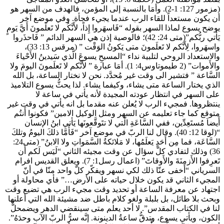
(مزمور 127: 1-2). وأمَا بالنسبة إلى المؤمن، فالهدف من السهر هو
أن يكون مستعداً للقاء الرب عندما يجيء فجأة. وفي موضع آخر
يوضح يسوع لماذا السهر بقوله “فَاسهَروا إِذاً، لأَنَّكُم لا تَعلَمونَ أَيَّ يَومٍ
يَأتي ربُّكم”(متى 24: 42)؛ فالوصية إذن هي السهر الدائم ” فَاحذَروا
واسهَروا، لِأَنَّكم لا تَعلَمونَ متى يَكونُ الوَقْت ” (مرقس 13: 33)،
والاستعداد الروحي لتلبية نداء “المسيحِ يسوعَ الَّذي سَيدينُ الأَحْياءَ
والأَموات” (2 طيموتاوس4: 1). أمَا عبارة ” لأَنَّكم لا تَعلَمونَ اليومَ ولا
السَّاعة ” فتشير الى وقت غير مُحدَّد. نحن لا نختار الساعة، بل الله
الذي يختار الساعة متى يشاء، وكيفما يشاء. لذا يحثُّ يسوع التلاميذ
على السهر في انتظار عودته المجيدة لأنه يأتي في ساعة لا
ينتظروها. فمجيء الرب لا يُعلن عنه مقدما بل انه يأتي في وقت غير
متوقع كما جاء تعليمه عن السهر ومثل الوكيل الامين” فكونوا أَنتُم
أَيضاَ مُستَعِدِّين، ففي السَّاعَةِ الَّتي لا تتَوقَّعونَها يَأتي ابنُ الإنسان
“(لوقا 12: 40). وقال لنا الربّ في موضع آخر “فَأَمَّا ذلكَ اليومُ وتلكَ
السَّاعَة، فما مِن أَحَدٍ يَعلَمُها، لا مَلائكةُ السَّمَواتِ ولا الابنُ” (متى24:
36) وذلك لتفادي كلّ سؤال عن وقت مجيئه الثاني “لَيَس لَكم أَن
تَعرِفوا الأَزمِنَةَ والأَوقاتَ” (اعمال رسل1: 7). ويعلق القديس افرام
السرياني “أخفى عنّا ذلك لكي نسهر ويفكّر كلّ واحد منّا في أنّ
المجيء الثاني قد يكون خلال حياته على الأرض…” فأي محاولة أو
اجتهاد عن معرفة الساعة أو تحديد وقت مجيء الرب هي تضيع وقت
وبحث بلا طائل، بل بلبلة ولغو كلام باطل ضد مشيئة الله التي أعلنها
لنا في الكتاب المقدس”. لا أحد يعلم متى سينقضي الدهر ويضمحلُّ
الكون، ويأتي يسوع، وتدقُّ ساعةُ الدينونة. إنَّه سرُّ الربّ الآب وحدَهُ”.