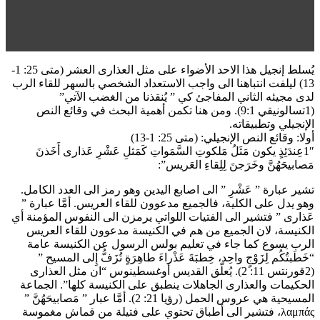
يُسلط إنجيل هذا الاحد الأضواء على مثل العذارى العشر (متى 25: 1-
13) ليلفت انتباهنا الى واجب الاستعداد الشخصي بالسهر للقاء الرب
لدى مجيئه الثاني المفاجئ كي ” يُنقذنا من الغضب الآتي”
(1تسالونيقي 9:1). ومن هنا تكمن أهمية البحث في وقائع النص
الإنجيلي وتطبيقاته.
أولا: وقائع النص الإنجيلي: (متى 25: 1-13)
1″عِندَئِذٍ يكون مَثَلُ مَلكوتِ السَّمَواتِ كَمَثلِ عَشْرِ عَذارى أَخَذنَ
مَصابيحَهُنَّ وخَرَجنَ لِلِقاءِ العَريس”:
تشير عبارة ” عَشْرِ ” الى اصابع اليدين وهو رمز الى العدد الكامل.
وهو يدل على الكلية، فالجميع مدعوون للقاء العريس. أمَّا عبارة ”
عَذارى ” فتشير الى الفتيات اللواتي يرمزن الى النفوس المؤمنة أي
الكنيسة، لان الجميع من هم في الكنيسة مدعوون للقاء العريس
الرب يسوع كما جاء في تعليم بولس الرسول عن الكنيسة عامة
“خَطَبتُكُم لِزَوْجٍ واحِد، خِطبَةَ عَذْراءَ طاهِرَةٍ تُزَفُّ إِلى المسيح ”
(2قورنتس 11: 2). يُعلّق القديس أوغسطينوس “ان مثل العذارى
الحكيمات والعذارى الجاهلات ينطبق على الكنيسة كلها”. الجماعة
المسيحية هي عروس الحمل (رؤيا 21: 2). أمَّا عبار ” مَصابيحَهُنَّ ”
λαμπάς، فتشير الى أطباق تحتوي على فتيلة من قماش مغموسة