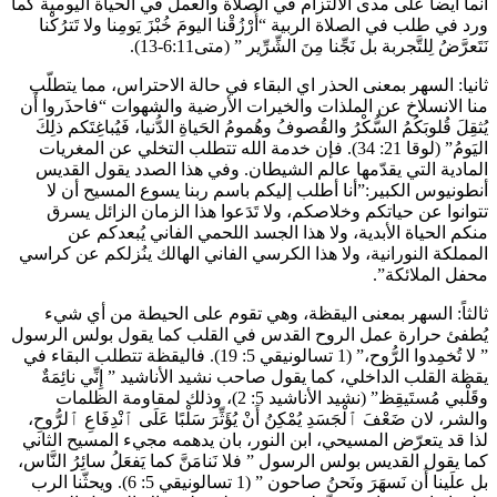
انما أيضا على مدى الالتزام في الصلاة والعمل في الحياة اليومية كما
ورد في طلب في الصلاة الربية “أُرْزُقْنا اليومَ خُبْزَ يَومِنا ولا تَترُكْنا
نَتَعرَّضُ لِلتَّجربة بل نَجِّنا مِنَ الشِّرِّير ” (متى6:11-13).
ثانيا: السهر بمعنى الحذر اي البقاء في حالة الاحتراس، مما يتطلّب
منا الانسلاخ عن الملذات والخيرات الأرضية والشهوات “فاحذَروا أَن
يُثقِلَ قُلوبَكُمُ السُّكْرُ والقُصوفُ وهُمومُ الحَياةِ الدُّنيا، فَيُباغِتَكم ذلِكَ
اليَومُ” (لوقا 21: 34). فإن خدمة الله تتطلب التخلي عن المغريات
المادية التي يقدّمها عالم الشيطان. وفي هذا الصدد يقول القديس
أنطونيوس الكبير:”أنا أطلب إليكم باسم ربنا يسوع المسيح أن لا
تتوانوا عن حياتكم وخلاصكم، ولا تَدَعوا هذا الزمان الزائل يسرق
منكم الحياة الأبدية، ولا هذا الجسد اللحمي الفاني يُبعدكم عن
المملكة النورانية، ولا هذا الكرسي الفاني الهالك ينُزلكم عن كراسي
محفل الملائكة”. ‏
ثالثاً: السهر بمعنى اليقظة، وهي تقوم على الحيطة من أي شيء
يُطفئ حرارة عمل الروح القدس في القلب كما يقول بولس الرسول
” لا تُخمِدوا الرُّوح،” (1 تسالونيقي 5: 19). فاليقظة تتطلب البقاء في
يقظة القلب الداخلي، كما يقول صاحب نشيد الأناشيد ” إِنِّي نائِمَةٌ
وقَلْبي مُستَيقِظ” (نشيد الأناشيد 5: 2)، وذلك لمقاومة الظلمات
والشر، لان ضَعْفَ ٱلْجَسَدِ يُمْكِنُ أَنْ يُؤَثِّرَ سَلْبًا عَلَى ٱنْدِفَاعِ ٱلرُّوحِ،
لذا قد يتعرّض المسيحي، ابن النور، بان يدهمه مجيء المسيح الثاني
كما يقول القديس بولس الرسول ” فلا نَنامَنَّ كما يَفعَلُ سائِرُ النَّاس،
بل علَينا أَن نَسهَرَ ونَحنُ صاحون ” (1 تسالونيقي 5: 6). ويحثّنا الرب