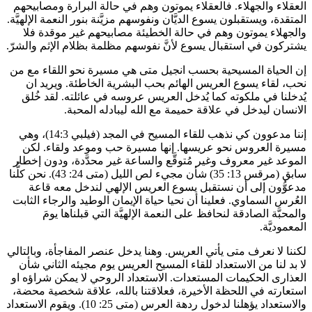
العقلاء والجهلاء. فالعقلاء يموتون وهم في حالة البرارة ومصابيحهم
المتقدة، ويستقبلون يسوع الديَّان ونفوسهم مزيَّنة بنور النعمة الإلهيَّة.
والجهلاء يموتون وهم في حالة الخطيئة مصابيحهم غير موقدة فلا
يشتركون في استقبال يسوع لأنَّ نفوسهم مظلمة بظلام الإثم والشرّ.
إن الحياة المسيحية بحسب انجيل متى هي مسيرة نحو اللقاء مع من
نحب، لقاء يسوع العريس الهائم بحب البشرية الخاطئة. ويريد ان
يُدخلنا في ملكوته كما يُدخل العريس عروسه في عائلته. لقد خُلق
الانسان ليدخل في علاقة حميمة مع الله ليبادله المحبة.
إننا مدعوون كي نذهب للقاء المسيح في المجد (فيلبي 14:3)، وهي
مسيرة العروس نحو عريسها. إنها مسيرة حب وموعد ولقاء. لكن
الموعد غير معروف وغير مُتوقَّع والساعة غير محدَّدة، ودون إخطار
سابق (مرقس 13: 35) شأن مجيء لص الليل (متى 24: 43). نحن كلُّنا
مدعوُّون إلى أن نستقبل يسوع العريس الإلهي لندخل معه قاعة
العُرس السماوي. فعلينا أن نحيا حياة الإيمان الوطيد والرجاء الثابت
والمحبَّة الصادقة لنحافظ على النعمة الإلهيَّة التي قبلناها يومَ
المعموديَّة.
لكننا لا نعرف متى يأتي العريس. وهنا يدخل عنصر المفاجأة، وبالتالي
لا بد لنا من الاستعداد للقاء المسيح العريس يوم مجيئه الثاني شأن
العذارى الحكيمات المستعدات. الاستعداد الروحي لا يمكن شراؤه او
استعارته في اللحظة الأخيرة، فعلاقتنا بالله، علاقة شخصية محضة،
والاستعداد يؤهلنا لدخول ردهة العرس (متى 25: 10). ويقوم الاستعداد