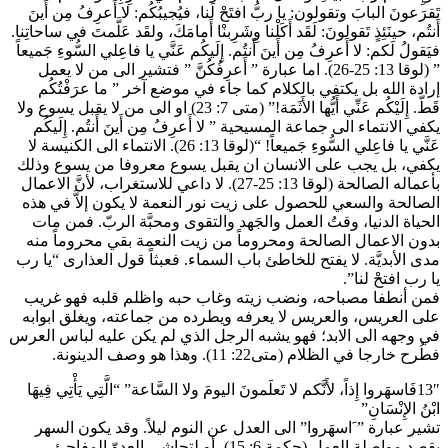
تَقرَعونَ البابَ وتقولون: يا ربُّ افتَحْ لَنا، فيُجيبُكُم: لا أَعرِفُ مِن أَينَ
أَنتُم، حينَئِذٍ تَقولونَ: لَقَد أَكَلْنا وِشَرِبنْا أَمامَكَ، ولقَد عَلَّمتَ في ساحاتِنا.
فيَقولُ لَكم: لا أَعرِفُ مِن أَينَ أَنتُم. إِلَيكُم عَنَّي يا فاعِلي السُّوءِ جَميعاً
” (لوقا 13: 25-26). اما عبارة ” أَعرِفُكُنَّ ” فتشير الى من لا يعمل
إرادة الله بل يكتفي بالكلام كما جاء في موضع آخر ” ما عرَفْتُكُم
قَطّ. إِلَيْكُم عَنِّي أَيُّها الأَثَمَة!” (متى 7: 23) او الى من لا يقبل يسوع ولا
يكفي الانتماء الى جماعة المسيحية ” لا أَعرِفُ مِن أَينَ أَنتُم. إِلَيكُم
عَنَّي يا فاعِلي السُّوءِ جَميعاً! “(لوقا 13: 26). الانتماء الى الكنيسة لا
يكفي، بل يجب على الانسان ان يقبل يسوع معروفا من يسوع وذلك
بأعماله الصالحة (لوقا 13: 25-27). لا داعي للاستغراب، لأنَّ الاعمال
الصالحة والسعي للحصول على زيت نور النعمة لا يكون إلاَّ في هذه
الحياة الدنيا، وقتُ العمل والجَهد والتقوى ومحبَّة الربّ. فمن مات
بدون الاعمال الصالحة ومحروماً من زيت النعمة بقي محروماً منه
مدى الأبديَّة. لا يفتح للخاطئ باب السماء. فعبثاً قول العذارى “يا رب
يا رب افتحْ لنا”.
فمن أنطفا مصباحه، ونضب زيته وغاب حبه واظلم قلبه فهو غريب
على العريس، والعريس لا يعرفه ويطرده من جماعته، ويغلق ابوابه
في وجهه الى الابد؛ فهو يشبه الرجل الذي لم يكن عليه لباس العرس
فطُرح خارجا في الظلام (متى22: 11). وهذا هو وصف الدينونة.
13″فَاسهَروا إِذاً، لأَنَّكم لا تَعلَمونَ اليومَ ولا السَّاعة” “الَّتِي يَأْتِي فِيهَا
ابْنُ الإِنْسَانِ”
تشير عبارة ” َاسهَروا” الى العدل عن النوم ليلاً. وقد يكون السهر
بقصد مواصلة العمل (حكمة 6: 15)، أو لتحاشي العدوّ المفاجئ