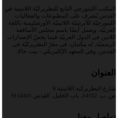
المكتب الليتورجي التابع للبطريركيّة اللاتينية في
القدس يُشرف على المطبوعات والفعاليات
الليتورجيّة للأبرشيّة اللاتينيّة الأورشليمية باللغة
العربيّة، ويعمل أيضًا باسم مجلس الأساقفة
اللاتين في الدول العربيّة فيما يخصّ الإصدارات
الرسميّة. له مكتبان: في مقرّ البطريركيّة في
القدس، وفي المعهد الإكليريكي - بيت جالا.
العنوان
شارع البطريركية اللاتينية 8
ص. ب. 14152، باب الخليل، القدس 9114101
تواصل معنا