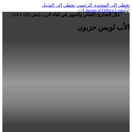
تخطي إلى المحتوى الرئيسي
تخطي إلى التذييل
مَثلُ العذارى العَشْرِ والسهر في لقاء الرب (متى 25: 1-13)
الأب لويس حزبون