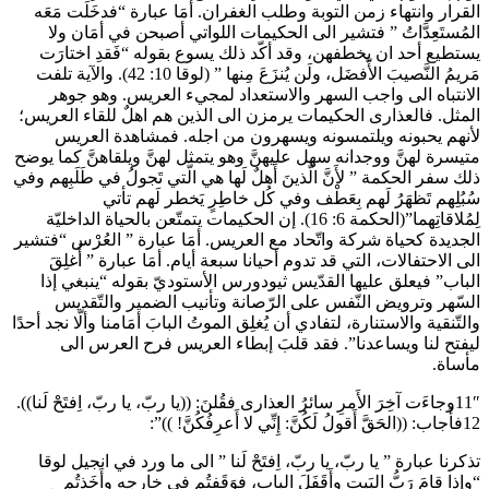
القرار وانتهاء زمن التوبة وطلب الغفران. أمَا عبارة “فدخَلَت مَعَه
المُستَعِدَّاتُ ” فتشير الى الحكيمات اللواتي أصبحن في أمَان ولا
يستطيع أحد ان يخطفهن، وقد أكّد ذلك يسوع بقوله “فَقدِ اختارَت
مَريمُ النَّصيبَ الأّفضَل، ولَن يُنزَعَ مِنها ” (لوقا 10: 42). والآية تلفت
الانتباه الى واجب السهر والاستعداد لمجيء العريس. وهو جوهر
المثل. فالعذارى الحكيمات يرمزن الى الذين هم اهلٌ للقاء العريس؛
لأنهم يحبونه ويلتمسونه ويسهرون من اجله. فمشاهدة العريس
متيسرة لهنَّ ووجدانه سهل عليهنَّ وهو يتمثل لهنَّ ويلقاهنَّ كما يوضح
ذلك سفر الحكمة ” لأَنَّ الَّذينَ أَهلٌ لَها هي الَّتي تَجولُ في طَلَبِهم وفي
سُبُلِهم تَظهَرُ لَهم بِعَطْف وفي كُل خاطِرٍ يَخطر لَهم تأتي
لِمُلاقاتِهما”(الحكمة 6: 16). إن الحكيمات يتمتّعن بالحياة الداخليّة
الجديدة كحياة شركة واتّحاد مع العريس. أمَا عبارة ” العُرْس “فتشير
الى الاحتفالات، التي قد تدوم أحيانا سبعة أيام. أمَا عبارة ” أُغلِقَ
الباب” فيعلق عليها القدّيس ثيودورس الأستوديّ بقوله “ينبغي إذا
السّهر وترويض النّفس على الرّصانة وتأنيب الضمير والتّقديس
والتّنقية والاستنارة، لتفادي أن يُغلِق الموتُ البابَ أمَامنا وألّا نجد أحدًا
ليفتح لنا ويساعدنا”. فقد قلبَ إبطاء العريس فرح العرس الى
مأساة.
11″وجاءَت آخِرَ الأَمرِ سائرُ العذارى فقُلنَ: ((يا ربّ، يا ربّ، اِفتَحْ لَنا)).
12فأَجاب: ((الحَقَّ أَقولُ لَكُنَّ: إِنِّي لا أَعرِفُكُنَّ! ))”:
تذكرنا عبارة ” يا ربّ، يا ربّ، اِفتَحْ لَنا ” الى ما ورد في انجيل لوقا
“وإِذا قامَ رَبُّ البَيتِ وأَقَفَلَ الباب، فوَقَفتُم في خارِجِه وأَخَذتُم