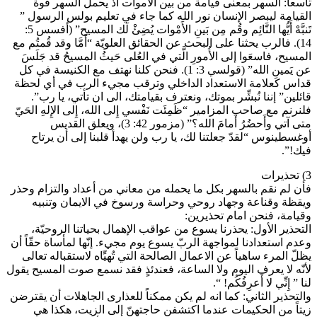
تاسعاً: السهر بمعنى قيامة من بين الأموات أذ يحمل السهر قوة
القيامة ليبصر الإنسان نور الله كما جاء في تعليم بولس الرسول ”
تَنبَّهْ أَيُّها النَّائِم وقُم مِن بَينِ الأَمْوات يُضِئْ لَك المسيح” (أفسس 5:
14). فالرب يحثنا على البحث عن الحقائق العلويّة “أَمَّا وقد قُمتُم مع
المسيح، فاسعَوا إلى الأُمورِ الَّتي في العُلى حَيثُ المسيحُ قد جَلَسَ
عن يَمينِ الله” (قولسي 3: 1). فنحن كلنا نهتف مع الكنيسة في كل
قداس كعلامة الاستعداد الداخلي وترقب مجيء الرب في أي لحظة
قائلين” إننا نُبشِّر بموتك، ونعترف بقيامتك، الى ان تأتي، يا رب”.
فلنرنم مع صاحب المزامير “ظَمِئَت نَفْسي إِلى الله، إِلى الإِلهِ الحَيّ
متى آتي وأَحضُرُ أَمامَ الله؟” (مزمور 42: 3)، ويعلق القديس
أوغسطينوس “لقدّ جعلتنا لك، يا رب ولن يهدأ قلبنا إلى أن يرتاح
فيك!”.
3) تحذيرات
فأن لم نقم بالسهر بكل ما يحمله من معاني من أعداد والتزام وحذر
ويقظة وقناعة وجهاد روحي وحراسة ورسوخ في الايمان وتنبيه
وقيامة، فنحن امام تحذيرين:
التحذير الأول: يحذرنا يسوع من عواقب الإهمال بحياتنا الروحيّة،
وعدم استعدادنا لمواجهة الربّ يسوع يوم مجيء. إنّها لمأساة حقّاً أن
يظلّ المرء ساهياً عن الاعمال الصالحة التي تُهيِّاه لاستقباله تعالى
لأنّه لا يعرف اليوم ولا الساعة، فعندئذٍ فقد نسمع صوت المسيح يقول
لنا ” إِنِّي لا أَعرِفُكُم! “.
والتحذير الثاني: كما انه لم يكن ممكناً للعذارى الجاهلات أن يقترضن
زيتاً من الحكيمات عندما اكتشفن حاجتهنّ إلى الزيت، هكذا هي