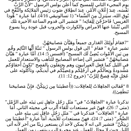
يوم المجيء الثاني للمسيح كما أعلن بولس الرسول “لأَنَّ الرَّبَّ
نَفْسَه، عِندَ إِعْلانِ الأَمْر، عِندَ انطِلاقِ صَوتِ رَئيسِ المَلائِكة والنَّفْخِ في
بُوقِ الله، سيَنزِلُ مِنَ السَّماء” (1 تسالونيقي 4/16). أمَا عبارة ” هُوذا
العَريس! فَاخرُجْنَ لِلِقائِه! ” فتشير الى قدوم الساعة الأخيرة تلك
التي تُنْبئنا عنها الامراض والكوارث والحروب قبل عودة ربنا يسوع
المسيح.
7″فقامَ أُولِئكَ العَذارى جميعاً وهَيَّأنَ مَصابيحَهُنَّ.
تشير عبارة ” فقامَ ” الى قول بولس الرسول ” تَنبَّهْ أَيُّها النَّائِم وقُم
مِن بَينِ الأَمْوات يُضِئْ لَك المسيح” (أفسس 5: 14). أمَّا عبارة ” هَيَّأنَ
مَصابيحَهُنَّ ” فتشير الى إضاءة المصابيح للتأهب والاستعداد للعمل
في الليل كما فعل العبرانيون وهم يحتفلون بالفصح “تَكونُ أَحقاوُكم
مَشْدودةً ونِعالُكُم في أَرجُلِكُم وعِصِيُّكُم في أَيديكُم، وتأكُلونَه على
عَجَلٍ فإِنَّه فِصحٌ لِلرَّبّ” (خروج 12: 11).
8 “فَقالتِ الجاهِلاتُ لِلعاقِلات: ((أَعطينَنا مِن زَيتِكُنَّ، فإِنَّ مَصابيحَنا
تَنطَفِئ)).
تذكرنا عبارة “الجاهِلاتُ” في” مَثَلِ رَجُلٍ جاهِلٍ بَنى بَيتَه على الرَّمْل”
(متى 7: 26)، فهنّ غير مستعدات للقاء الرب في مجيئه الثاني. أمَا
عبارة ” العاقِلات” فتذكرنا في ” َمَثَلِ رَجُلٍ عاقِلٍ بَنى بيتَه على
الصَّخْر” (متى 7: 24)، فهنّ مستعدات للأبدية. أمَا عبارة “أَعطينَنا مِن
زَيتِكُنَّ” فتشير الى انه لا يمكن لأحد أن يستعير زيتًا من آخر لأنه أتى
الليل حيث لا مجال للعمل. عند مجيء الرب ينتهي زمن العمل