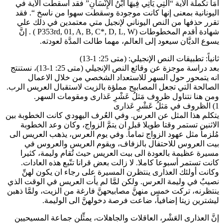
أمَا تكملة الآية “الَّتِي يَأْتِي فِيهَا ابْنُ الإِنْسَانِ” فقد أسقطت الآية في
اليونانية بمعنى إنها كانت موجودة وسقطت سهوا من ناسخ “. فقد
تقرر حذفها من النص اليوناني لإنجيل متي معتمدين في ذلك علي
شهادة أقدم المخطوطات (P353rd, 01, A, B, C*, D, L, W ) . إنَّ
يسوع الديَّان سيعود إلى العالم، مهما طالت المدَّة لعودته.
ثانياً: تطبيقات النص الإنجيلي: (متى 25: 1-13)
بعد دراسة موجزة عن وقائع النص الإنجيلي (متى 25: 1-13)، نستنتج
انه يتمحور حول السهر للاستعداد الشخصي من خلال الاعمال
الصالحة التي تجعل المصابيح مملؤة بالزيت لاستقبال العريس الرب.
ومن هنا نتناول ظروف مَثلُ عَشْرِ عَذارى ومقومات السهر.
1) الظروف في مَثلُ عَشْرِ عَذارى
يتكلم هذا المثل عن العرس. وفي العُرف اليهودي كانت الخطوبة بين
الاثنين تستمر وقتا طويلا قبل ان يتمَّ الزواج، وكان وعد الخطوبة
مُلزماً مثل عهود الزواج تماماً. وفي يوم العرس، يذهب العريس الى
بيت العروس للاحتفال بالزفاف، ويقوم العريس والعروس في
مسيرة عظيمة بالعودة الى بيت العريس حيث تُقام وليمة، كثيرا
كانت تستمر أسبوعا كاملا. لا زالت بعض قرانا تتّبع هذه العادات.
وكانت أولئك العذارى ينتظرن المسيرة على رجاء ان يكون لهنِّ
نصيبٌ في وليمة العرس. ولكن لمَّا لم يأت العريس في الوقت الذي
ينتظرنه، تركت خمس منهنَّ مصابيحهنَّ فارغة من الزيت، ولمَّا ذهبن
ليشترين زيتا إضافياً، ضاعت فرصة دخولهنَّ الى الوليمة.
إنَّ العذارى العَشْر، العاقلات والجاهلات، يمثِّلن جماعة المسيحيين