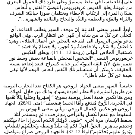
على إبقاء نفسنا في تيقّظ مستمرّ وعلى طرد ذاك الخمول المغري
من عيوننا. يعلق القديس غريغوريوس النيصيّ “الفتور والنعاس
يشدّان المرء إلى ارتكاب الأخطاء ويختلقان صورًا خياليّة: الشرف
والثراء والقوّة والعظمة واللذّة والنجاح والفائدة والشهرة…”,
رابعاً: السهر بمعنى القناعة: إنَ موقف السهر يتطلب القناعة، أي
التخلّي عن كلّ ما من شأنه أن يُلهي عن انتظار الرب. وفي الواقع
يدعو بولس الرسول الى القناعة بالتخلي عن أَعمالَ الظَّلام، وهي: ”
لا قَصْفٌ ولا سُكْر، ولا فاحِشَةٌ ولا فُجور، ولا خِصامٌ ولا حَسَد ”
لاستقبال الخلاص النهائي (رومة 13: 11-14). ويعلق القدّيس
غريغوريوس النيصي “الشخص المحصّن بالقناعة يعيش وسط نور
ضمير نقيّ، لأنّ الثقة البنويّة تُنير حياته كسراج. فبعد إضاءة نفسه
بالحقيقة، لا يمكن أن تستسلم تلك النّفس لنعاس الوهم لأنّها تبقى
بعيدة عن كلّ حلم باطل” .
خامساً: السهر بمعنى الجهاد الروحي، هو الكفاح ضد التجارب اليومية
عن طريق المثابرة والانتظار لعودة يسوع، وذلك من خلال الصلاة.
ومن هنا تكمن أهمية العمل بوصية يسوع: ” إِسهَروا وصَلُّوا لِئَلاَّ تَقَعوا
في التَّجرِبَة. الرُّوحُ مُندَفع وأَمَّا الجَسدُ فضَعيف” (متى 26/41). الجهاد
الروحي هو عكس الإهمال الروحي، ويأتي بمعنى النهوض من
السقوط مع عدم الكسل والتراخي مع ترقب دائم ومستمر لئلا
يسقط الإنسان مرة أخرى “طوبى لأُولِئكَ الخَدَم الَّذينَ إِذا جاءَ سَيِّدُهم
وَجَدَهم ساهِرين. الحَقَّ. أَقولُ لكم إِنَّه يَشُدُّ وَسَطَه ويُجلِسُهُم لِلطَّعام،
ويَدورُ علَيهم يَخدُمُهم”(لوقا 12: 37). فالجهاد الروحي صراع متواصل،