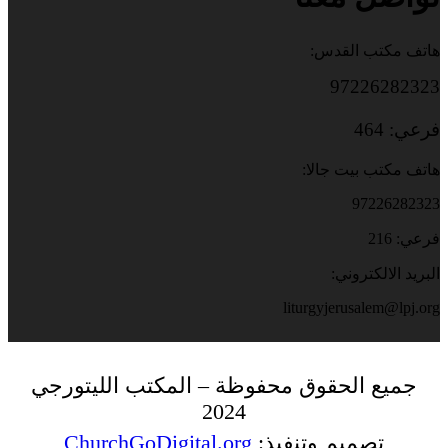
هاتف مكتب القدس:
97226282323
فرعي: 464
هاتف مكتب بيت جالا:
97226282323
فرعي: 216
البريد الالكتروني:
liturgyjerusalem@lpj.org
جميع الحقوق محفوظة – المكتب الليتورجي
2024
تصميم وتنفيذ:
ChurchGoDigital.org