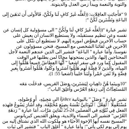
والتوبة والنعمة ويبدأ زمن العدل والدينونة.
9 “فأَجابَتِ العاقِلات: ((لَعَلَّه غَيرُ كافٍ لَنا ولَكُنَّ، فَالأَولى أَن تَذهَبنَ إِلى
الباعَةِ وتَشْتَرينَ لَكُنَّ “:
تشير عبارة “((لَعَلَّه غَيرُ كافٍ لَنا ولَكُنَّ ” الى مسؤولية كل إنسان عن
نفسه وعن تنظيم مستقبله، ولا يستطيع الانسان ان يعيش على
حساب الآخرين فيفوَّض اموره إليهم. لا نستطيع أن نتّكل على
الآخرين في لقائنا الشخصي مع المسيح، فنحن مسؤولون عن
نفوسنا. وأمَا عبارة ” الباعَةِ” فتشير الى الذين عندهم النعمة لأجل
المحتاجين إليها، والذين يمنحونها مجانًا لمن يطلبها في الوقت
المقبول كما ورد في سفر اشعيا ” أَيُّها العِطاشُ جَميعاً هَلُمُّوا إِلى
المِياه، والَّذينَ لا فِضَّةَ لَهم هَلُمُّوا آشتَروا وكُلوا، هَلُمُّوا آشتَروا بِغيرِ
فِضَّةٍ ولا ثَمَن خَمْراً ولَبَناً حَليباً (اشعيا 55: 1).
10″وبينَما هُنَّ ذاهِباتٍ لِيَشتَرينَ، وَصَلَ العَريس، فدخَلَت مَعَه
المُستَعِدَّاتُ إِلى رَدهَةِ العُرْس وأُغلِقَ الباب”:
تشير عبارة ” وَصَلَ ” باليونانية ἦλθεν الى مَجِيئِهِ، ‏ أَو وُصُولِهِ، ‏
مُسْتَعْمِلًا ٱلْفِعْلَ ٱلْيُونَانِيَّ نَفْسَهُ بِصِيَغٍ مُخْتَلِفَة. وقد أَشَارَ يَسُوعُ فلهذه
الفعل فِي نُبُوَّتِهِ في الفصلين 24-25 ثَمَانِيَ مَرَّات. أمَا عبارة ” رَدهَةِ
العُرْس” فتشير الى السماء والابدية، ويعلق القديس كبريانوس
“المسيح نفسه أيها الإخوة الأحيًاء هو ملكوت الله الذي نشتاق إليه من
يوم إلى يوم لكي يأتي”؛ وأمَا عبارة ” أُغلِقَ الباب ” فتشير الى ثبات