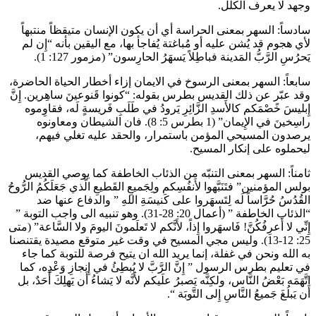
وجهد لا يعرف الكلل.
سادساً: السهر بمعنى الحراسة أي أن يكون الإنسان متيقظاً منتبهاً
لأي هجوم قد يُشن عليه أو مُباغتة يُفاجأ بها، مع اليقين بأنه “إِن لم
يَحرُسِ الرَّبُّ المَدينة فباطِلاً يَسهَرُ الحارِسون” (مزمور 127: 1).
سابعاً: السهر بمعنى الرسوخ في الايمان إزاء أخطار الحياة الحاضرة،
وقد عبّر عن ذلك القديس بطرس بقوله: “كونوا قَنوعينَ ساهِرين. إِنَّ
إِبليسَ خًصْمَكم كالأَسدِ الزَّائِرِ يَرودُ في طَلَبِ فَريسةٍ لَه، فقاوِموه
راسِخينَ في الإِيمان” (1 بطرس 5: 8). فان الشيطان ومعاونوه
يرصدون المسيحي المؤمن باستمرار، والحقد عليه تغلي فيهم،
ليحملوه على إنكار المسيح.
ثامناً: السهر بمعنى التنبّه من الذئاب الخاطفة كما يوصي القديس
بولس المؤمنين” فتَنَبَّهوا لأَنفُسِكم ولِجَميعِ القَطيعِ الَّذي جَعَلَكُمُ الرُّوحُ
القُدُسُ حُرَّاساً لَه لِتَسهَروا على كَنيسَةِ اللهِ ” والدفاع عنها ضد
“الذئاب الخاطفة ” (أعمال 20: 28-31). وهو تنبيه الى واجب التوبة ”
إِنِّي لا أَعرِفُكُنَّ! فَاسهَروا إِذاً، لأَنَّكم لا تَعلَمونَ اليومَ ولا السَّاعة” (متى
25: 12-13). وليس مجي المسيح في وقت غير متوقع مصيدة يقتنصنا
به الله ونحن في غفلة، إنما يريد الله ان يتيح فرصة للتوبة كما جاء
في تعليم بطرس الرسول ” إِنَّ الرَّبَّ لا يُبطِئُ في إِنجازِ وَعْدِه، كما
اتَّهَمَه بَعْضُ النَّاس، ولكِنَّه يَصبرُ علَيكم لأَنَّه لا يَشاءُ أَن يَهلِكَ أَحَدٌ، بل
أَن يَبلُغَ جَميعُ النَّاسِ إِلى التَّوبَة “.