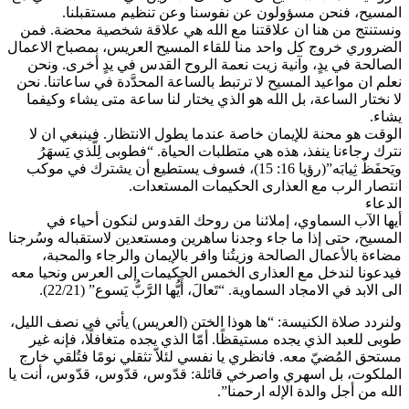
المسيح، فنحن مسؤولون عن نفوسنا وعن تنظيم مستقبلنا.
ونستنتج من هنا ان علاقتنا مع الله هي علاقة شخصية محضة. فمن
الضروري خروج كل واحد منا للقاء المسيح العريس، بمصباح الاعمال
الصالحة في يدٍ، وآنية زيت نعمة الروح القدس في يدٍ أخرى. ونحن
نعلم ان مواعيد المسيح لا ترتبط بالساعة المحدَّدة في ساعاتنا. نحن
لا نختار الساعة، بل الله هو الذي يختار لنا ساعة متى يشاء وكيفما
يشاء.
الوقت هو محنة للإيمان خاصة عندما يطول الانتظار. فينبغي ان لا
نترك رجاءنا ينفذ، هذه هي متطلبات الحياة. “فطوبى لِلَّذي يَسهَرُ
ويَحفَظُ ثِيابَه”(رؤيا 16: 15)، فسوف يستطيع أن يشترك في موكب
انتصار الرب مع العذارى الحكيمات المستعدات.
الدعاء
أيها الآب السماوي، إملائنا من روحك القدوس لنكون أحياء في
المسيح، حتى إذا ما جاء وجدنا ساهرين ومستعدين لاستقباله وسُرجنا
مضاءة بالأعمال الصالحة وزيتُنا وافر بالإيمان والرجاء والمحبة،
فيدعونا لندخل مع العذارى الخمس الحكيمات إلى العرس ونحيا معه
الى الابد في الامجاد السماوية. “تَعالَ، أَيُّها الرَّبُّ يَسوع” (22/21).
ولنردد صلاة الكنيسة: “ها هوذا الختن (العريس) يأتي في نصف الليل،
طوبى للعبد الذي يجده مستيقظًا. أمّا الذي يجده متغافلًا، فإنه غير
مستحق المُضيّ معه. فانظري يا نفسي لئلاّ تثقلي نومًا فتُلقي خارج
الملكوت، بل اسهري واصرخي قائلة: قدّوس، قدّوس، قدّوس، أنت يا
الله من أجل والدة الإله ارحمنا”.