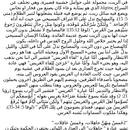
في الزيت، محمولة على حوامل خشبية قصيرة، وهي تختلف عن
السراج λύχνος الذي هو بمثابة وعاء كان يصنع من فخار او نحاس
ويضع فيه سائل زيت، ثم يوضع فيه فتيلة يشعلونها لتنير الظلام (متى
5: 15). والمصابيح تدل على الاعتراف المسيحي من حيث انه أداة
الإضاءة. ” ولْتَكُنْ سُرُجُكُم مُوقَدَة، وكونوا مِثلَ رِجالٍ يَنتَظِرونَ رُجوعَ
سَيِّدِهم مِنَ العُرس” (لوقا 35:12)؛ فالمصابيح لا تشتعل بدون الزيت
حيث انها بدون الزيت تصبح عديمة الفائدة. وهكذا الإنسان المسيحي
إذا لم يختبر خلاص الله وحلول الروح القدس في داخله، يكون
كالمصباح من دون الزيت. والمصابيح تدلّ على أنَّنا في الليل. والليل
يدلُّ على اننا بين مجيء المسيح الاول ومجيئه الثاني. هذا هو زمن
الانتظار والسهر. أمَّا عبارة “لقاء العريس” فتشير الى اننا نحن نذهب
اليه، وهو يجيء الينا. وأمَّا عبارة “خَرَجنَ لِلِقاءِ العَريس” فهي عادة
شرقية حيث تخرج العذارى بعد ان يسود الظلام في عشية يوم
العرس، حيث كانت العادة ان العريس يقود العروس الى بيته،
مصحوبا بأصدقاء الطرفين، وينضم إليهم في الطريق آخرون يحملون
المصابيح تكريما للعريس والعروس. وهذا يتطلب منهن السهر
والانتظار والتدبير. أمَّا عبارة ” العَريس ” فتشير الى الرب يسوع (رؤيا
21: 2) وقد شَبَّهَ يسوع َنفْسَهُ صَرَاحَةً بِعَرِيسٍ بقوله ” أَبِوُسعِكُم أَن
تُصوِّموا أَهلَ العُرسِ والعَريسُ بَينَهم؟ ولكِن سَتَأْتي أَيَّامٌ فيها يُرفَعُ
العَريسُ مِن بَينِهم، فعِندَئذٍ يصومونَ في تِلكَ الأَيَّام ” (لوقا 5: 34-35)، ‏
وهكذا ملكوت السماوات يُشبه العرس.
2″خَمسٌ مِنهُنَّ جاهِلات، وخَمسٌ عاقِلات.”
تشير عبارة ” جاهِلات” الى العذارى اللواتي يحتقرن الحكمة ويَنكرن