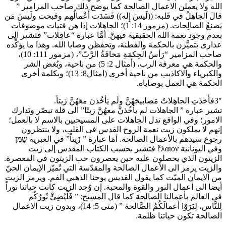
الله ولا يعملن الاعمال الصالحة كما يوضح ذلك صاحب المزامير ”
قالَ الجاهِلُ في قَلبه: ((لَيسَ إِله)) فَسَدَت أَعْمالُهم وقبحت ولَيسَ مَن
يَصنعُ الصالِحات. (مزمور 14: 1)؛ الجاهلات إذا هن فتيات موصوفات
بعدم وجود نعمة الله الحقيقية فيهنَّ. أمَّا عبارة “عاقِلات” فتشير الى
عذارى يتميَّزن بالحكمة والفطنة، ويَحفظن وصايا الله. وهذا ما يؤكِّده
صاحب المزامير “رَأسُ الحِكمَةِ مَخافَةُ الرَّبّ”، (مزمور 111: 10)،
والحكمة هي معرفة الرب، (أمثال 2: 5) من ناحية، وبُغض الشر
والكبرياء والاكاذيب من ناحية أخرى (امثال8: 13)؛ وبكلمة أخرى
الحكمة هي العمل بوصاياه.
3″فأَخذَتِ الجاهِلاتُ مَصابيحَهُنَّ ولَم يَأخُذنَ معَهُنَّ زَيتاً.
تشير عبارة ” الجاهلات لم يأخُذنَّ معهُنَّ زيتًا” الى قلة تبصّر وتَدارك
الامور؛ وفي الواقع تدل الجاهلات على المسيحيين بالاسم لا بالعمل؛
إنهم لا يملكون زيت نعمة الروح القدس في القلب، ولا ينتظرون
رجوع سيدهم بالأعمال الصالحة. أمَا عبارة ” زَيتاً” في العبرية שָׁמֶן
وفي اليونانية ἔλαιον فتشير بحسب الكتاب المقدس إلى زيت
الزيتون الذي يحصلون عليه حين يعصرون حب الزيتون في المعصرة.
والزيت يرمز الى الأعمال الصالحة والمقدّسة التي تُميّز الإيمان الحيّ
من الايمان الميّت كما يقول القديس يوحنا الذهبي الفم. ويرمز الزيت
أيضا الى أعمال النور والقوة والمحبة. إن وُجد الزيت كانت حياتنا نوراً
في العالم بأعمالنا الصالحة كما قال المسيح: ” فَلْيُضِئْ نُورُكُم
لِلنَّاس، لِيَرَوْا أَعمالَكُمُ الصَّالحة ” (متى 5: 14)، وبدون زيت الاعمال
الصالحة تكون حياتنا ظلمة.