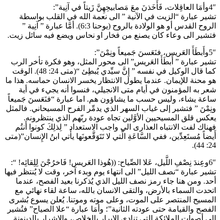
4″وأمَا العاقِلات، فَأَخَذنَ معَ مَصابيحِهِنَّ زَيتاً في آنِية”:
تشير عبارة “الزيت في الآنية ” الى نعمة الله في القلب بواسطة
الروح القدس أو هو الولادة بالروح (يوحنا 6:3). أمَّا عبارة ” آنِية ”
فتشير الى وعاء كان يصنع من فخار او نحاس ويضع فيه سائل زيت.
5″وأَبطَأَ العَريس، فنَعَسنَ جَميعاً ونِمْنَ”:
تشير عبارة ” أَبطَأَ العَريس” الى محور المثل، وهو فكرة تأخر الرب
كما قال الوكيل في نفسه ” إِنَّ سيِّدي يُبطِئ “(متى 24: 48). الوقت
هو محنة للإيمان. عندما يطول الانتظار يخسر الانسان حماسه. هذا ما
شعر به المؤمنون في أيام متى الانجيلي، فنسوا أنه يجيء في أية
ساعة يشاء، وليس حسب ما يشاؤون هم. اما عبارة “فنَعَسنَ جَميعاً
ونِمْنَ ” فتشير إلى غياب السهر الذي يدمِّر الفرح المسيحاني. فالمثل
يعكس قلق المسيحيين الأوَّلين تجاه عودة ربّهم الذي ينتظرونه.
فهناك لفت الانتباه العذارى الى واجب الاستعداد ” لِذلِكَ كونوا أَنتُم
أَيضاً مُستَعِدِّين، ففي السَّاعَةِ الَّتي لا تَتَوَقَّعونَها يأَتي ابنُ الإِنسان”(متى
24: 44).
6″وعِندَ نِصْفِ اللَّيل، عَلا الصِّياح: ((هُوذا العَريس! فَاخرُجْنَ لِلِقائِه! “:
تشير عبارة “نصف الليل” الى انتهاء يوم وبدء آخر، وقت لا يُنتظر فيها
أحد. ومن هنا جاء رمز نصف الليل الذي يُذكرنا بعيد الفصح، عندما
اتحدت السماء بالأرض، والتقى الانسان بالله، ساعة لقاء نهائي مع
المسيح المنتصر على الموت، وعلى موته وموتنا. يُعلن يسوع بُشرى
الفصح والقيامة حتى عودته الثانية”؛ وأمَا عبارة “علا الصياح” فتُشير
الى أصوات الملائكة التي تنادي الابرار بالخلاص، والاشرار بالدينونة