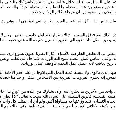
ما على الرسل من قبلنا، خلال غيابه: حتى إذا عاد يكافئ كلاً منا على ما
حن مسؤولون عن استخدام ما أعطاه لنا استخداما جيداً، والقضية ليست كم
 مسيحي من محبة وإيمان ورجاء بكلام الربّ وبخلاصه.
ك خاص” لله وكل المواهب والقيم والثروة التي لدينا هي له، وهي وديعة 
قده. لذلك لقد فضّل السيد روح الاستثمار عند اول خادمين، على الرغم ل
 ننظر الى المظاهر الخارجية للأشياء، أمِّا إذا نظرنا بعيون يسوع نرى 
على أساس عمل النعمة يمنح الله الوزنات كما جاء في تعليم بولس الرسول” ولَ
د الذي بذلوه، ولا بنسبة كمية العمل التي ادّوها بل على قدر الأمانة ال
خمس. إنه يحترم الفروقات الفردية بين الأشخاص. فلكل واحد منا خصائصه
ل واحد من الآخرين ما يحتاج اليه، وأن يشارك من عنده من “وزنات” خ
تبته القديسة كاترين السينية على لسان الله سبحانه تعالى “لا أعطي ك
ية لحياة الانسان، فقد وزَّعتها بلا مساواة أكبر. ولم أرد ان يمتلك كل
كونوا وكلائي لتوزيع النعم والحسنات التي تقبلوها مني” (التعليم المسيحي 