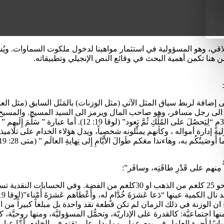
14-30) ليلفت انتباهنا الى هدف أخلاقي، وهو المسؤولية في استثمار مواهبنا لدخول مل
ن هنا تكمن أهمية البحث في وقائع النص الإنجيلي وتطبيقاته.
 باليونانية َ” Ὥσπερ γὰρ (حرفيا تعني كإنما) الى إضافة لربط سياق المثل الآتي (مثل الوزنات) با
تشير الى رجل مسافر، وهو صاحب المال ويرمز الى السيد المسيح. والمسيح ه
هذا المثل، يسوع المسيح هو الذي سافر عند صعوده الى السماء عا
دارة أمواله ، وكأنهم يمثِّلونه شخصياً، ويدل هؤلاء الخدام على تلاميذ يسوع
ا اجتماعيَّة: كالقدرة على الإداريّة، وتحمُّل المسؤوليَّة، ومنها روحيَّة، 