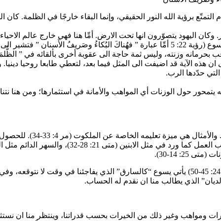
على عدم التمتّع برؤية الله النور الحقيقي، وإنما البقاء خارجًا في الظلمة. ك
رمانه وزنته، وليس ثمة حاجة الى عقوبة أخرى بألقائه في ” الظُّلمَةِ البَرّ
ن هذه الآية قد اضيفت الى المثل فيما بعد، لتعطي طابعا روحيا دينيا. 
لتي حدّدها الرب.
 عن وقائع النص الإنجيلي (متى 25: 14-30)، نستنتج انه يتمحور حول الوزنات أي المواهب والأمانة ف
يدعونا سيدنا يسوع المسيح 
قدرات ومواهب وغير ذلك من الخيرات بحسب قدراتنا، وينتظر منا ان نستث