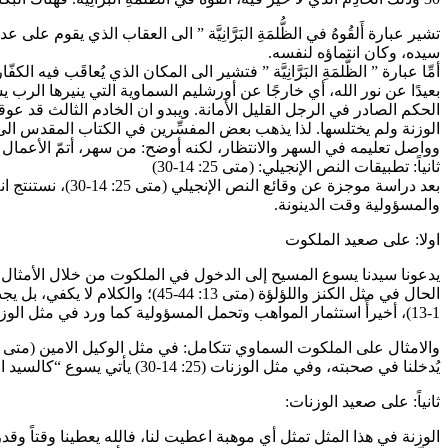
تشير عبارة أَلقُوهُ في الظُّلمَةِ البَرَّانِيَّة ” الى العقاب الذي يقوم 
سيده، وكان انتماؤه لنفسه.
الحكم الصادر في الرجل القليل الأمانة. ويبدو ان الخادم الثالث قد عوقب بح
الوزنة ولم يختلسها. لذا يذهب بعض المفسِّرين في الكتاب المقدس الى ا
وواصل تعليمه في السهر والانتظار، لكنه أوضح: من سهر، أتمّ الأعمال ا
ثانياً: تطبيقات النص الإنجيلي: (متى 25: 14-30)
بعد دراسة موجزة
والمسؤولية وقت الدينونة.
اولا: على صعيد الملكوت
1-13)، أخيرأً استثمار المواهب وتحمل المسؤولية كما ورد في مثل الوزنات (متى 25: 14-30).
يُدخلنا في صحبته، وفي مثل الوزنات (25: 14-30) يأتي يسوع “كالسيد الديان” الذي يطالب منا ان نقدم له الحساب.
ثانياً: على صعيد الوزنات:
الوزنة في هذا المثل تمثل أي موهبة اعطيت لنا، فالله يعطينا وقتاً و