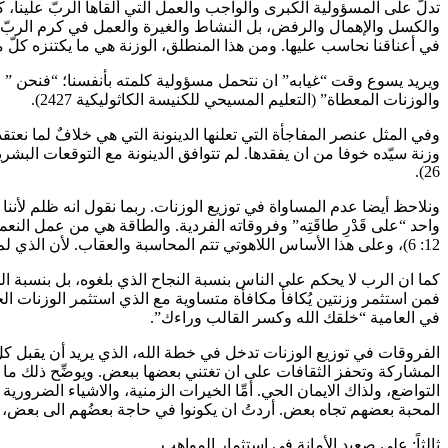
تدلّ على المسؤولية الكبرى والواجب والعمل التي ألقاها الربّ علينا، ك
والكسل والإهمال والرفض، بل النشاط والغيرة والعمل في كرم الربّ. فن
في أعناقنا نحاسب عليها. ومن هذا المنطلق، الوزنة هي ما يكتنزه كلّ
ويريد يسوع وقت “غيابه” ان نتحمل مسؤولية كلمته بأنفسنا؛ “فنحن ” مل
والوزنات المعطاة” (التعليم المسيحي للكنيسة الكاثوليكية 2427).
وفي المثل عنصر المفاجأة التي تعلنها الدينونة التي هي خلافٌ لما نعت
26).
ونلاحظ أيضا عدم المساواة في توزيع الوزنات. ربما نقول انه ظلم لأننا
واحد “على قَدْرِ طاقَتِه” وفروقاته الفردية. والطاقة هي من عمل النعمة، و
12: 6)، وعلى هذا الأساس اللاهوتي تتم المحاسبة والعقاب. لأن الذي لم يربح يُعاقب لأنه عطَّل عمل النعمة فأوقف عمل الوزنات.
كما ان الرب لا يحكم على الناس بنسبة النجاح الذي بلغوه، بل بنسبة الجه
فمن استثمر وزنتين يُكافأ مكافأة متساوية مع الذي استثمر الوزنات ال
في العامية “خلقك الله وكسر القالب وراءك”.
الفروقات في توزيع الوزنات تدخل في خطة الله، الذي يريد أن يقبل ك
المشاركة وتحفز الثقافات على ان تغتني بعضها ببعض. ويوضِّح ذلك ما ك
التواضع، ولذاك الايمان الحي. أمِّا الخيرات الزمنية، والاشياء الضرور
المحبة بعضهم تجاه بعض. أردتُ ان يكونوا في حاجة بعضُهم الى بعض، وان ي
ثالثاً: على صعيد الأمانة في استثمار المواهب