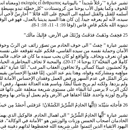
تشير عبارة ” َرج
للخوف وكما يقول الأب يوحنا من كرونستادت “كل خطيّة تبدو بسيطة و
سيده، لأنه لم يعرفه جيداً. إن كان هذا السيد يديننا بالعدل، فهو في ال
دينونة الله بحُكم قاضٍ قاس (لوقا 16: 1- 11، 18: 1-8).
25 فخِفتُ وذَهَبتُ فدَفَنتُ وَزْنَتَكَ في الأرض، فإِليكَ مالَك”
تشير عبارة ” خِفتُ ” الى خوف الخادم من تصوّر زائف عن الربّ وخوف
الأمان وحماية نفسه من سيده القاسي، فحُكم عليه تقوقعه على نفسه. 
هو ان نعرف ونخاف. والواقع لو كان يحب سيده ما كان قد خاف، فالمحبة تطرد الخ
كامِلاً في المَحَبَّة”(1 يوحنا 4: 17-20).
ولا تُحسَبون عبيدًا كسالى ولا تخافون العقاب المرعب”. أمِّا عبارة “ذَ
مواهبه ومشاركته وقواه، وهذا يتم عند الذين، إمَّا فقدوا الإحساس بقيم
يتركَّز المَثَل في عدم السهر ورفض العمل وفقدان الإحساس الأمانة للسيد 
ولم يزدها. ولكنه لم يربح شيئًا أيضًا. وباسم هذه العدالة نفسها، رفض
لكن الرب لا يرضى لنا البقاء على مستوى شريعة منغلقة على ذاتها فتجع
والربح لوزنة واحدة. فلمَّا أخفاها في الأرض ولم يعمل أو يتاجر بها وضح 
26 فأَجابَه سَيِّدُه: ((أَيُّها الخادِمُ الشِّرِّيرُ الكَسْلانُ! عَرَفتَني أَحصُدُ مِن حَيثُ لم أَزرَعْ، وأَجمَعُ مِن حَيثُ لَم أُوزِّعْ” 27 “فكانَ عَليكَ أَن تَضَعَ مالي عندَ أَصْحابِ المَصارِف، وكُنتُ في عَودَتي أَستَرِدُّ مالي معَ الفائِدة”:
الخادمان أصحاب الخمس وزنات والوزنتين هو “الأمانة في الوكالة”، فتأه
اليهود الاتقياء الذين ائتمنوا على شريعة الله فحفظوها لذاتهم دفينة في