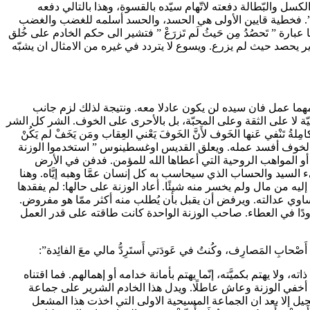
 وعدم الرحمة. فإن حياة الكسل والبّطالة دفعته لاتّهام سيّده بالقسوة، وهذا بالتالي دفعه
ا”. فخطية قايين الأولى هي الحسد، والحسد أسلمه للغضب والغضب
رب من الله نهائيًا حيث ان الخطيئة تلد خطيئة؛ أمِّا عبارة ” تَحصُدُ مِن حَيثُ لَم تَزرَعْ ” فتشير الى حكم الخادم على خُلق
لقدير يحصد حيث لم يزرع. ويسوع لا يتردد في غيره من الامثال ان يشبّه
مهما عمل فان سيده لن يكون عادلا معه. ونتيجة لذلك لزم جانب
 لا على الثقة وعلى المحبّة، بل بالأحرى على الخوف. الشر كل الشر
ْفي عَنها الخَوف لأَنَّ الخَوفَ يَعْني العِقاب ومَن يَخَفْ لم يَكُنْ
تضحية والمسؤولية. الخوف أفسد عمله. ويعلق القديس اوغسطينوس ” استخدموا الوزنة
هبة أو المواهب الروحية التي أعطاها الله للمؤمن. فدفن في الأرض
ء السيد والحساب الذي سيحاسب به كل إنسان عمَّا وهبه إيَّاه. وهنا
 إليه من مال ولم يخسر منه شيئًا. أعاد الوزنة على حالها: لم يفقدها
 تساوي عدالته. ويرفض أن يقبل بأن يُطلب منه أكثر ممّا هو مفروض.
دودًا في العطاء. صاحب الوزنة الواحدة كانت طاقته على قدر العمل
. فالوكيل الذي يهمل واجباته يسمّى ((الخادم الشرّير)) (متى 24: 48)؛ لا ينتظر الله الربح في ذاته، ولا يهتم بكميَّته، إنّما يهتم بأمانة خدامه أو إهمالهم. فما اقتناه
إذ أخفي الوزنة وعاش عاطلًا. ويدل هذا الخادم الشرير على جماعة
انجيل إلا بعد ان الجماعة المسيحية الاولى التي اخذت هذا المشعل