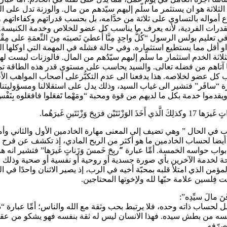
كلغم من الذهب. وما طلب من الثلاثة هو ان يستثمر ما سلّم إليهم سيّدهم من مال. وال
م يوزّع أمواله بالتساوي على ثلاثة من خدَّامه، بل بحسب قدراتهم وكفاءاته
رات الفردية، لأنه يعرف ما يناسب كل عضو للخلاص وخدمة الكنيسة. أعطى 
ه “(مرقس 13: 34). فلم يأخذ أحد منهم أكثر او أقل مما يستطيع استثماره. وفي حالة فشله في 
ثة الخدم استثمار ما سلَّم إليهم سيّدُهم من المال. فالوزنات ليست ل
اهم من فضله تعالى. والسيد يحاسب على مستوى قدر هذه الطاقة تماماً. وال
سب كل عضو لخلاصه. هذا يدفعنا الى عدم التكبُّرعلى أصحاب المواهب الأ
 عبارة “سافَر” فتشير الى غياب السيد، وذلك يدل على استقلالنا ومسؤوليتنا
ة بكل ما لديهم من قوة ومحبة “ومَهْما تَفعَلوا فافعَلوه بِنَفْسٍ طَيِّبَةٍ كأَن
يونانية εὐθέως πορευθεὶς التي تفيد معنى “ذهب في الحال ” وهي تضيف إلى المعنى مهارة الخادم
 أيضا لحساب الخادمين ما هو أكثر من الربح المادي، إذ تكشف عن فرح 
 حواسه الخمسة. أمِّا عبارة “َربِحَ خَمسَ وَزَناتٍ غَيرَها” فتشير انه هذا
لخدمة الآخرين بأي صورة جسدية أو روحية أو نفسية أو صحية وذلك بالمتاجر بها ” 
ن” فتشير الى رمز المؤمن الذي امتلأ قلبه بمحبّة أخيه في الرب، إذ يصير الاثنان 
ت فِلسين علامة حبّها لله ولإخوتها المحتاجين.
مل لحساب ذاته وحده، فلا يرتبط بحب وثقة مع الله والناس؛ أمِّا عبارة “دَ
فسه من بطش سيده. فهذا الانسان ليس له ثقة بنفسه فهو يشكو من عق
صرّفه.