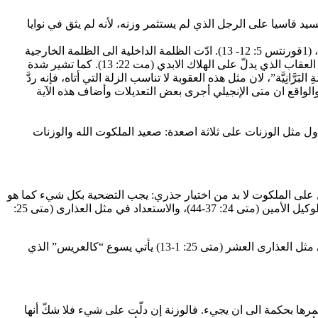
ان السيد قاسيا على الرجل الذي لم يستثمر وزنه، لأنه لم يثق في نوايا
أمِّا عبارة ” الظُّلمَةِ البَرَّانِيَّة ” فتشير الى المكان الذي يُعاقَب فيه الكفّار. وكان اليهود يتصوّرون انها تحت الارض. أمِّا هنا فهي خارج عالم الاحياء، (1قورنتس 5: 12- 13). ادّت الظلمة الداخلية الى الظلمة الخارجية
بعيدًا عن نور الله، أي خارجًا عن أورشليم السماوية التي ينيرها الرب يسوع (رؤية 22: 5 أمِّا عبارة ” فهُناكَ البُكاءُ وصَريفُ الأَسنان ” فتشير الى العقاب الذي يدلّ على الهلاك الابدي (مت 22: 13). كما تشير شدة
َانِيَّة”، لان مثل هذه العقوبة لا تناسب الزلة التي أتاه، فإنه ردَّ
والواقع ان متى الإنجيلي أجرى بعض التعديلات وأضاف هذه الآية
ي استثمارها؛ ومن هنا نتناول مثل الوزنات على ثلاثة اصعدة: صعيد الملكوت الله والوزنات
إلى الدخول في الملكوت من خلال الأمثال. والأمثال هي ميزة تعليمه الخاصة عن الملكوت (مر 4: 33-34). للحصول على الملكوت لا بد من اختيار جذري: يجب التضحية بكل شيء كما هو
الحال في مثل الكنز واللؤلؤة (متى 13: 44-45)؛ والكلام لا يكفي، بل يجب العمل كما ورد في مثل الابنين (متى 21: 28-32)، والسهر الدائم مثل الوكيل الأمين (متى 24: 37-44)، والاستعداد في مثل العذارى (متى 25:
والامثال على الملكوت السماوي تتكامل: في مثل الوكيل الامين (متى 24: 45-50) يأتي يسوع “كالسارق” الذي يفاجئنا في وقت لا نتوقعه، وفي مثل العذارى العشر (متى 25: 1-13) يأتي يسوع “كالعريس” الذي
مرها بحكمة الى ان يجيء. فالوزنة إن دلّت على شيء فلا شكّ أنها