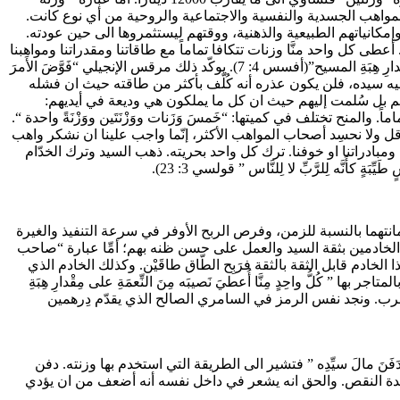
وزنة تدل على المواهب الجسدية والنفسية والاجتماعية والروحية من أي نوع كانت.
م وإمكانياتهم الطبيعية والذهنية، ووقتهم ليستثمروها الى حين عودته.
كل واحد منَّا وزنات تتكافا تماماً مع طاقاتنا ومقدراتنا ومواهبنا
للخدمة، نخدم خلاصنا وخلاص الآخرين لحساب ملكوته الأبدي كما جاء في تعليم بولس الرسول “كُلُّ واحِدٍ مِنَّا أُعطيَ نَصيبَه مِنَ النِّعمَةِ على مِقْدارِ هِبَةِ المسيح”(أفسس 4: 7). يوكّد ذلك مرقس الإنجيلي “فَوَّضَ الأَمرَ
المهمة التي اوكلها اليه سيده، فلن يكون عذره أنه كُلّف بأكثر من طاقته حيث ان فشله
هم بل سُلمت إليهم حيث ان كل ما يملكون هي وديعة في أيديهم:
منح تختلف في كميتها: “خَمسَ وَزَنات ووَزْنَتَين ووَزْنَةً واحدة “.
قل ولا نحسِد أصحاب المواهب الأكثر، إنّما واجب علينا ان نشكر واهب
 ومبادراتنا او خوفنا. ترك كل واحد بحريته. ذهب السيد وترك الخدّام
َّه لِلرَّبِّ لا لِلنَّاس ” قولسي 3: 23).
ين الأول والثاني وأمانتهما بالنسبة للزمن، وفرص الربح الأوفر في سرعة التنفيذ والغيرة
الخادمين بثقة السيد والعمل على حسن ظنه بهم؛ أمِّا عبارة “صاحب
 الخادم قابل الثقة بالثقة فرَبِح الطّاق طاقَيْن. وكذلك الخادم الذي
كُلُّ واحِدٍ مِنَّا أُعطيَ نَصيبَه مِنَ النِّعمَةِ على مِقْدارِ هِبَةِ
واحدًا في الرب. ونجد نفس الرمز في السامري الصالح الذي يقدّم دِرهمين
فَنَ مالَ سيِّدِه ” فتشير الى الطريقة التي استخدم بها وزنته. دفن
دة النقص. والحق انه يشعر في داخل نفسه أنه أضعف من ان يؤدي