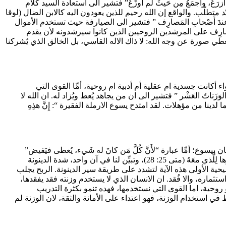
رَعْ، وأَجمَعُ مِن حَيثُ لَم أُوزِّعْ” فتشير الى استعادة السيد كلام
تطلّب. والواقع إن الله رحيم للذين يعودون اليه كالابن الضال (لوقا
اصغاء (خروج 8: 32). أمِّا عبارة “فكانَ عَليكَ أَن تَضَعَ مالي عندَ أَصْحابِ المَصارِف ” فتشير الى الصيارفة حيث تستخدم الأموال
مَصارِف على المرشدين الروحيين الذين كانوا سيرشدونه لأن يقدم
 صورة عن وجه الله: لا ذاك الاله القاسي، بل الخالق الذي يُشركنا
واء أكانت جسدية ام عقلية أم أدبية ام روحية، أمِّا القوى التي
َزَناتُ العَشْر ” فتشير الى ان من يجاهد يُعط ويُزاد له. ان الله لا
 لدينا من مؤهلات. لقد امتدح يسوع الارملة الفقيرة “: إِنَّ هذِهِ
وع؛ أمِّا عبارة “لأَنَّ كُلَّ مَن كانَ له شَيء، يُعطى فيَفيض”
فتشير الى حكمة تعبّر عمّا في كل مال من طابع وقتي، فلا بد من استثماره، وإلا فُقد. وهذه الحكمة تُبرِّر قرار السيد “فخُذوا مِنهُ الوَزْنَة وأَعطوها لِلَّذي معَهُ (متى 25: 28)، وتبيِّن لنا في آن واحد، شدة الدينونة
ُعْطى فيَفيض”(متى13: 12). ومن ها المنطلق اضافت الجماعة المسيحية الأولى هذه الآية لتشدد على طريقة سير الدينونة. الربح يجلب
استثماره، والا فُقد. ان الانسان الذي لا يستخدم وزنته فقد يفقدها،
و روحية، اما القوى التي نستخدمها، فهده تنمو بكثرة التدريب
ي استخدام الوزنة، فهو اعتداء على الأمانة والثقة، لان الوزنة لم