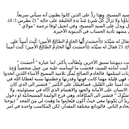
يد المسيح، وهذا ردٌّ على الذين كانوا يظنون أنه سيأتي سريعاً.
والقصد من هذه العبارة ايضا أن كادت تقود طول المدة إلى نتائج خطيرة بالنسبة إلى الايمان المسيحيّ الذي يتساءل ” أَينَ مَوعِدُ مَجيئِه؟ ماتَ آباؤُنا ولا يَزالُ كُلُّ شَيءٍ مُنذُ بَدءِ الخَليقَةِ على حالِه ” (2 بطرس 3: 4).
ة مجيء الرب الثاني. أمِّا عبارة “سَيِّدُ” باليونانية κύριος فتشير الى صاحب الأموال ويدل على السيد المسيح، وفي انجيل لوقا ترجمة “مولاي ”
الَّذي أَخَذَ الوَزَناتِ الخَمس، وأَدَّى معَها خَمْسَ وَزَناتٍ وقال: ((يا سيِّد، سَلَّمتَ إِليَّ خَمسَ وَزَنات، فإِليكَ معَها خَمسَ وَزَناتٍ رَبِحتُها)). 21 “فقالَ له سَيِّدُه: ((أَحسَنتَ أَيُّها الخادِمُ الصَّالِحُ الأَمين! كُنتَ أَميناً على
القَليل، فسأُقيمُكَ على الكَثير: أُدخُلْ نَعيمَ سَيِّدِكَ.”: 22 ثُمَّ دَنا الَّذي أَخَذَ الوَزْنَتَينِ فقال: ((يا سَيِّد، سَلَّمتَ إِليَّ وَزْنَتَين، فإِليكَ معَهُما وَزْنَتَينِ رَبِحتُهما)). 23 فقالَ له سيِّدُه: ((أَحسَنتَ أَيُّها الخادِمُ الصَّالِحُ الأَمين! كُنتَ أَميناً
 دينونتنا تسبق الآخرين ونُطالَب بأكثر. اما عبارة ” أَحسَنتَ ”
م الذي أثبت أمانته للسيد، فحَسَب ما استأمنه عليه من عمل شخصياً وُجِدَ
ستلمها. فالخادم الصالح يُمثِّل تلاميذ المسيح ألأمناء اللذين اتخذوا
رض، فهي قليلة مهما كانت قوتها وقدرتها وعظمتها نسبة لعطايا الله في
َ أَميناً على القَليل، فسأُقيمُكَ على الكَثير ” فتشير الى الذي كان
تحق جزاء نعيم الملكوت (متى 24: 47)؛ ومن هذا المنطلق تكون محاسبة الانسان على الأمانة والجهد والاهتمام الذي أدَّاه في مسئوليته، ولا
َيِّدِكَ ” فتشير الى المكافأة، وهي فرح الوليمة المسيحانيّة او دخول
ي. ونعيم الملكوت هو الفرح والمجد التي تكلم عنهما يوحنا الإنجيلي ” لِيَكونَ بِكُم فَرَحي فيَكونَ فَرحُكم تامّاً”(يوحنا 15: 11)، ” أُريدُ أَن يَكونوا معي حَيثُ أَكون فيُعايِنوا ما وَهَبتَ لي مِنَ المَجد ” (يوحنا
الخادم الثاني. فالودائع مختلفة المقدار، لكن المكاسب واحدة في امر