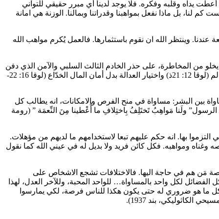
 أعطت يداه وقلبه وفكره. فلا يوجد لدينا أي مبرر حقيقي للتواني
 لنا، بل ماذا نفعل بمواهبنا وقدراتنا وبمالنا. الوزنة هي امانة
عندنا. وينتظر الله ان نقوم باستثمارها. فالعمل يُكرم مواهب الله
ا يخلو من المخاطرة، على حذر الخادم الثالث السلبي والآمن الذي دفن
وزنة سيّده خوفا من ان يفقدها. لم تتوافق الدينونة مع التوقعات البشرية. يصير المثل أداة دعوة الى التغيير: تفضيل حقيقة الله على حقيقة العالم (لوقا 12: 21ذ) واختيار العدالة بدل أمان المال الخدّاع (لوقا 16: 22-
مساواة بين البشر: مساواة في منح الفرص والامكانات، انه يطالب كل
نا مَواهِبُ تَختَلِفُ بِاختِلافِ ما أُعْطينا مِنَ النِّعمَة ” (رومة
تي التزموا بها. انه حكم عليهم تبعا لاستخدامهم ما لديهم من مؤهلات.
 وغناه ومواهبه. فكل كائن فريد ولا بديل له في عيني الله كما نقول
اصة مَن هم في حاجة اليها. فالاختلافات تشجع الاشخاص على
ل الفضائل لكل واحد بالمساواة… للواحد المحبة، وللآخر العدل، لهذا
 واحد كل ما هو ضروري له حتى يكون هكذا للناس فرصة، لكي يمارسوا
الكاثوليكي، بند 1937).