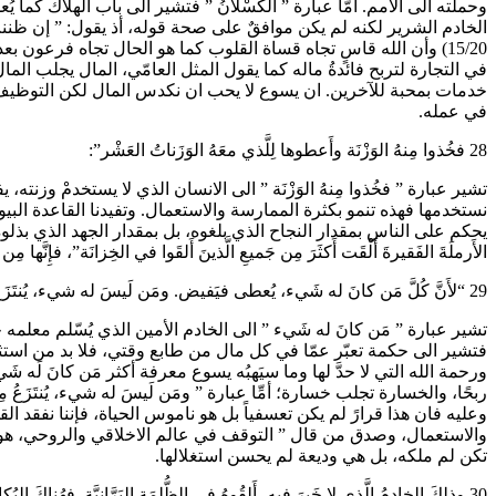
وحملته الى الامم. امَّا عبارة ” الكَسْلانُ ” فتشير الى باب الهلاك كما يُعلق
الخادم الشرير لكنه لم يكن موافقٌ على صحة قوله، أذ يقول: ” إن ظننت
في التجارة لتربح فائدةُ ماله كما يقول المثل العامّي، المال يجلب الم
خدمات بمحبة للآخرين. ان يسوع لا يحب ان نكدس المال لكن التوظيف ال
في عمله.
28 فخُذوا مِنهُ الوَزْنَة وأَعطوها لِلَّذي معَهُ الوَزَناتُ العَشْر”:
تشير عبارة ” فخُذوا مِنهُ الوَزْنَة ” الى الانسان الذي لا يستخدمْ وزنته
نستخدمها فهذه تنمو بكثرة الممارسة والاستعمال. وتفيدنا القاعدة البيولوجيّ
يحكم على الناس بمقدار النجاح الذي بلغوه، بل بمقدار الجهد الذي بذلوه. لا
الأَرملَةَ الفَقيرةَ أَلْقَت أَكثَرَ مِن جَميعِ الَّذينَ أَلقَوا في الخِزانَة”، فإِنَّها مِن حا
29 “لأَنَّ كُلَّ مَن كانَ له شَيء، يُعطى فيَفيض. ومَن لَيسَ له شيء، يُنتَزَعُ مِنهُ حتَّى الَّذي له”:
تشير عبارة ” مَن كانَ له شَيء ” الى الخادم الأمين الذي يُسّلم معلمه 
ربحًا، والخسارة تجلب خسارة؛ أمِّا عبارة ” ومَن لَيسَ له شيء، يُنتَزَعُ
وعليه فان هذا قرارً لم يكن تعسفياً بل هو ناموس الحياة، فإننا نفقد ا
والاستعمال، وصدق من قال ” التوقف في عالم الاخلاقي والروحي، هو تقهق
تكن لم ملكه، بل هي وديعة لم يحسن استغلالها.
30 وذلكَ الخادِمُ الَّذي لا خَيرَ فيه، أَلقُوهُ في الظُّلمَةِ البَرَّانِيَّة. فهُناكَ البُكاءُ وصَريفُ الأَسنان”