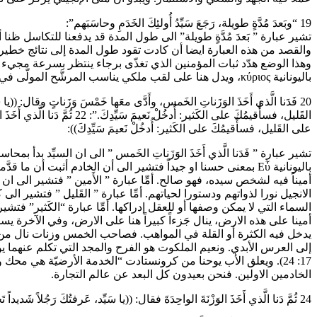
19 “وبَعدَ مُدَّةٍ طويلة، رَجَعَ سَيِّدُ أُولئِكَ الخَدَمِ وحاسَبَهم”:
تشير عبارة ” بَعدَ مُدَّةٍ طويلة” الى طول المدة قد يدفعنا للتكاسل ظن
باليونانية κύριος، ويدل هنا على لقب ملكي يناسب المرشَّح المولّى في آخر الامر. ويشير الى يسوع في مجده. أمِّا عبارة ” حاسَبَهم” فتشير الى مشهد تأدية الحساب في الدينونة الأخيرة.
على القَليل، فسأُقيمُكَ على الكَثير: أُدخُلْ نَعيمَ سَيِّدِكَ)):
تشير عبارة ” فَدَنا الَّذي أَخَذَ الوَزَناتِ الخَمس ” الى ان السيِّد ب
باليونانية Εὖ بمعنى حسنا او جيداً فتشير الى أن الخادم أثبت أن
أميناً فيه لشخص سيده، فهو صالح. أمِّا عبارة ” الأَمين ” فتشير الى ان
الانجيل نورا لذواتهم ودستورا لحياتهم. أمِّا عبارة ” القَليل ” فتشير 
السماء التي لا يمكن وصفها أو للعقل إدراكها. أمِّا عبارة “الكَثير” فتشير 
يدخل فيه الكثرة أو القلة في المواهب. فصاحب الخمس وزنات نال من المديح 
17: 24). ويعلق الأب يوحنا من كرونستادت “الخدمة الأرضيّة هي مح
الخادمين الاولين. فنحن بعيدون كل البعد عن عالم التجارة.
24 ثُمَّ دَنا الَّذي أَخَذَ الوَزْنَةَ الواحِدَةَ فقال: ((يا سَيِّد، عَرفتُكَ رَجُلاً شَديداً تَحصُدُ مِن حَيثُ لَم تَزرَعْ، وتَجمَعُ مِن حَيثُ لَم تُوزِّعْ”: