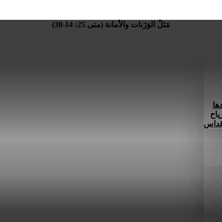
مَثلُ الوَزَنات والأمانة (متى 25: 14-30)
ها
ياح
 قداس