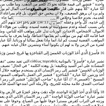
أشباه الأسرار
واحدة ” فتشير الى قيمة طائلة نحو 25 
أمِّا عبارة “كُلاًّ مِنهم على قَدْرِ طاقَتِه، ” فتشير ان صاحب المال ل
البحث في الموقع
ولم يرد ان يرهق الضعيف، ولا ان يبخس حق القوي، بل قام بمراعاة القد
بحث
إِلى خَدَمِه، كُلُّ واحدٍ وعمَلُ
×
يأتي بسبب كسله وعدم مسؤوليته او بغضه لسيده. وطُلب من هؤلاء الثلا
الاموال، الاشخاص، الاحداث. الوزنات تدل على مواهب الله للناس، وما آت
فما قدّمه الله لهم من مواهب لم يقدّمها اعتباطًا، وإنما يعرف ما ينا
المواهب. القضية ليست كم لنا، انما ماذا نفعل بمالنا او وزناتنا. أمِّا
لفترة من الزمن ولا بد لهم ان يكونوا أمناء ومثمرين خلال غيابه عنهم. ويقدموا خدم
16 فأَسرَعَ الَّذي أَخَذَ الوَزَناتِ الخَمسَ إِلى المُتاجَرَةِ بِها فَربِحَ خَمسَ وَزَناتٍ غَيرَها 17 وكذلِكَ الَّذي أَخَذَ الوَزْنَتَيْن فرَبِحَ وَزْنَتَينِ غَيرَهُما.
تشير عبارة “فأَسرَعَ” بال
المشدَّدة على أمر السيد وتكليفه؛ بل وهذه الكلمة ” في الحال” تضيف
الوَزَناتِ الخَمسَ” فتشير إلى رمز الإنسان الذي يستخدم مواهبه خلال أبواب
أخذ وزنتين. أمِّا عبارة ” المُتاجَرَةِ ” فتشير الى العمل بالمواهب الممنوحة 
المسيح ” (أفسس 4: 7). أمِّا عبارة “صاحب الوَزْنَتَيْ
لصاحب الفندق علامة محبّته للجريح، والأرملة التي امتدحها السيِّد قدّم
18 وأَمَّا الَّذي أَخذَ الوَزْنَةَ الواحِدة، فإِنَّه ذهَبَ وحفَرَ حُفرَةً في الأَرض ودَفَنَ مالَ سيِّدِه”:
تشير عبارة “صاحب الوَزْنَةَ الواحِدة ” الى رمز الانسان الأناني الذي يع
وزنته في التراب كقرض مستردّ خوفا عليها من الضياع، وخوفا على ن
عملا فيه الجهد والسعي والاستثمار. ويبدو ان متى الإنجيلي يركز على ت