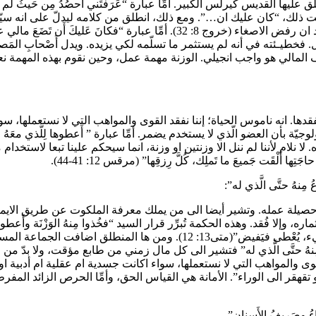
 عليها القديس كيرلس الكبير. أمِّا عبارة “عَرَفتَني أَحصُدُ مِن حَيثُ لم أَز
 ذلك، “كان عليك ان…”. ومع ذلك، انطلق من كلامه ليدلّ على انه سيّد م
15/20) وأن الله قاسٍ تجاه قساة القلوب كما هو الحال تجاه فرعون بعد ان رفض ال
ال. فخطيـئته في أنه لم يستثمر ما تسلّمه لكي يزيده. ويدل أَصْحابِ ال
مالي هو واجب انجيلي. الوزنة مهمة عمل، وحين نقوم بهذه المهمة نعطي
، يفقدها. انه ناموس الحياة؛ إننا نفقد القوى والمواهب التي لا نستعملها، س
ة بأن العضو الّذي لا يستخدم يضمر. أمِّا عبارة ” أَعطوها لِلَّذي معَهُ الو
 نلام لأننا لم ننل الا وزنتين او وزنة، انما سيحكم علينا تبعا لاستخدام ما
جَتِها أَلْقَت جَميعَ ما تَملِك، كُلَّ رِزقِها” (مرقس 12: 41-44).
حصيلة عمله. وتشير أيضا الى من يملك معرفة الملكوت عن طريق الايمان بيس
ورحمة الله التي لا حدَّ لها وما سيَهبُه يسوع معرفة أكثر مَن كانَ لَه شَيء، ي
 مِنهُ حتَّى الَّذي له” فتشير الى كل مال زمني من طابع مؤقت، ولا بدّ من 
لقوى والمواهب التي لا نستعملها، سواء اكانت جسدية ام عقلية ام أدبية ا
ر الى الوراء”. الأمانة هي القياس الحق، وأمِّا الحرص الزائد المفرط ف