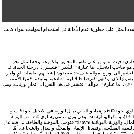
كوت السماوات. ويُشدد المثل على خطورة عدم الأمانة في استخدام المواهب سواء كانت
لمَثَل السابق (مثل العذارى) حيث انه يدور على نفس المحاور. ولكن هنا يتجه المَثَل نحو
و صاحب الانجيل. اما عبارة ” السَّفَر ” فتشير إلى رحلة الحياة. في
م 33مٍ “لِيَحصُلَ على المُلْكِ ثُمَّ يَعود” (لوقا 19: 12). أما عبارة ” سَلَّمَ إِلَيهِم ” فتشير الى توزيع أمواله على خدامه بدون إعطائهم تعليمات او أوامر،
 الذي اوكلهم تفويضا قائلا لهم ” فاذهَبوا وتَلمِذوا جَميعَ الأُمَم،
وعَمِّدوهم بِاسْمِ الآبِ والابْنِ والرُّوحَ القُدُس، وعَلِّموهم أَن يَحفَظوا كُلَّ ما أَوصَيتُكُم به، وهاءنذا معَكم طَوالَ الأَيَّامِ إِلى نِهايةِ العالَم ” (متى 28: 19-20) ، اما عبارة ” أَموالَه ” فتشير في هذا النص الى ثمانٍ وزنات، وهي
تشير عبارة ” وَزَنات ” الى قيم نقديَّة حيث كانت قيمة الوزنة الواحدة نحو 25 كلغم من الذهب او 30كلغم من الفضة. وفي الحسابات النقدية تساوي نحو 6000 درهما، وبالتالي تمثل الوزنة في الانجيل نحو 30 سنةٍ
من شغل عامل يومي. واما لوقا فأعطى السيد خدامه “أمْناء”، كل واحد نال الكمية عينها “دَعا عَشرَةَ خُدَّامٍ له، وأَعْطاهم عَشرَةَ أَمْناء”(لوقا 19: 13)، ومَنَا باليونانية μνᾶ وهي وزن سامي يساوي 1/60 من الوزنة
وفي الحسابات النقدية تساوي 100 درهم. (لوقا 7: 41). ومن هنا نستنتج ان الوزنة في ذلك الزمان لم تكن قطعة نقد واحدة بل مبلغاً كبيراً من المال. والوزنة باليونانية τάλαντα فتوحي بالموهبة والطاقة. لذا فيه تدل
كالنعمة المقدِّسة، وفضائل الإيمان والمحبَّة والعدل والشجاعة. أمِّا
عبارة ” خَمسَ وَزَنات ” فتساوي 30000 دينارًا فإذا كان الدينار يشكّل أساسًا أجرة العامل في يوم عمل، مما يدل على ثقته في الخادم. أمِّا عبارة “وَزْنَتَين” فتساوي الى ما يقارب 12000 دينارًا. أمِّا عبارة ” وَزْنَةً