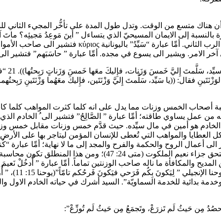
ا أن هناك متسع من الوقت. وتدل طول المدة على تأخُّر المجيء الثاني للس
وهذا الوضع هدّد ثبات المؤمنين الذي تغذّى برجاء ينتظر بسرع
20 فَدَنا 
دأ بمحاسبة أصحاب الخمس وزنات مما يدل على انه كلما كثرت المواهب كلما كانت
 ما قدَّمه من عمل يساوي طاقته؛ أمِّا عبارة ” الصَّالِحُ” فتشير الى ُ الخاد
 الخادم هو أمين في مال سيِّده. حيث قدَّم خمس وزنات مقابل خمس وزنات ا
الى كل العطايا والمواهب التي تُعطى للإنسان المؤمن ليتاجر بها على الأ
الى أعمال الروح والحكمة والفرح والمجد إلى ما لا نهاية؛ أمِّا عبارة “كُنت
أمينا على هذه الارض، ينال جَزءاً كبيراً هنا على الارض، وفي الآخرة يس
والمكافأة ما ناله صاحب الوزنتين تماماً. أمِّا عبارة ” أُدخُلْ نَعيمَ س
إلى العرس الأبد
ك وخدمة بدائية للخدمة السماويّة”. السيد أشرك في حياته الخادم الاول و