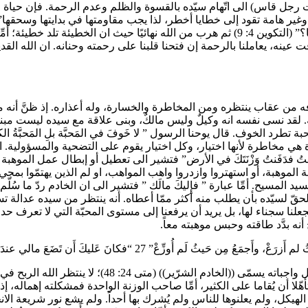
ُلاً شَديداً ” باليونانية σκληρὸς εἶ ἄνθρωπος (ومعناه انت رجل قاس) الى اتّهام سيّده بالقسوة والظلم
غير هامة تقود إلى خطايا أخطر، لذا يجب مقاومتها في بدايتها وسحقه
أسلمه للقتل والقتل اسلمه الى التبجح على الله قائلًا ” أَحارِسٌ لأَخي أَنا؟” (التكوين 4: 9) ثم ه
وقت عينه، يعاملنا بالرحمة إن فتحنا قلبنا على رحمته وحنانه. ان الله ا
ه من عقاب ينتظره ومن المخاطرة والخسارة، وله أعذاره. إذ ظنَّ أنه 
لقد نسى نفسه انه وكيلٌ وليس مالكٌ، وبنى علاقة مع سيده ليست مبنيّة
وف. قال يوحنا الرسول ” لا خَوفَ في المَحبَّة بلِ المَحبَّةُ الكامِلةُ تَن
 والمحبة لا تخاف المخاطرة، الحياة هي مخاطرة لأنها اختيار، وكل اختيار يقوم على ال
هَبتُ فدَفَنتُ وَزْنَتَكَ في الأرض” فتشير الى تعطيل أو إبطال عمل المو
ة الموهبة، أو استهتروا وازدروا واهب المواهب، او لم الذين يهتمّوا بمجي
المسيح. أمِّا عبارة ” فإِليكَ مالَك ” فتشير الى ان الخادم ردّ ما سُلّم
 الحقّ لسيّده بأن يطلب منه أكثر ممّا أعطاه. أنه ينتظر من سيده عدالة
لنا سجناء لها، بل يريد أن يرفعنا إلى مستوى المحبّة التي لا تعرف ح
أنه بدَّد طاقته وحبس موهبته معاً.
تشير عبارة “أَيُّها الخادِمُ الشِّرِّيرُ ” الى اهمال الخادم
ّلا أن يُقاما على الكثير، أمِّا صاحب الوزنة الواحدة فمشكلته إهماله، 
 الهيكل، ولم يعلنوها للناس ولم يُشرك بها أحداً. ولم يشع نور شريعة ال