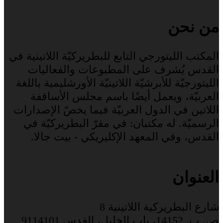
من نحن
المكتب الليتورجي التابع للبطريركيّة اللاتينية في
القدس يُشرف على المطبوعات والفعاليات
الليتورجيّة للأبرشيّة اللاتينيّة الأورشليمية باللغة
العربيّة، ويعمل أيضًا باسم مجلس الأساقفة
اللاتين في الدول العربيّة فيما يخصّ الإصدارات
الرسميّة. له مكتبان: في مقرّ البطريركيّة في
القدس، وفي المعهد الإكليريكي - بيت جالا.
العنوان
شارع البطريركية اللاتينية 8
ص. ب. 14152، باب الخليل، القدس 9114101