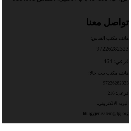
تواصل معنا
هاتف مكتب القدس:
97226282323
فرعي: 464
هاتف مكتب بيت جالا:
97226282323
فرعي: 216
البريد الالكتروني:
liturgyjerusalem@lpj.org