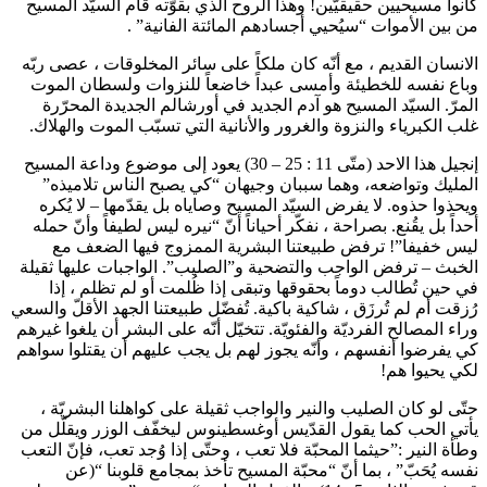
كانوا مسيحيين حقيقيّين! وهذا الروح الذي بقوّته قام السيّد المسيح
من بين الأموات “سيُحيي أجسادهم المائتة الفانية” .
الانسان القديم ، مع أنّه كان ملكاً على سائر المخلوقات ، عصى ربّه
وباع نفسه للخطيئة وأمسى عبداً خاضعاً للنزوات ولسطان الموت
المرّ. السيّد المسيح هو آدم الجديد في أورشالم الجديدة المحرّرة
غلب الكبرياء والنزوة والغرور والأنانية التي تسبّب الموت والهلاك.
إنجيل هذا الاحد (متّى 11 : 25 – 30) يعود إلى موضوع وداعة المسيح
المليك وتواضعه، وهما سببان وجيهان “كي يصبح الناس تلاميذه”
ويحذوا حذوه. لا يفرض السيّد المسيح وصاياه بل يقدّمها – لا يُكره
أحداً بل يقُنع. بصراحة ، نفكّر أحياناً أنّ “نيره ليس لطيفاً وأنّ حمله
ليس خفيفا”! ترفض طبيعتنا البشرية الممزوج فيها الضعف مع
الخبث – ترفض الواجب والتضحية و”الصليب”. الواجبات عليها ثقيلة
في حين تُطالب دوماً بحقوقها وتبقى إذا ظُلمت أو لم تظلم ، إذا
رُزقت أم لم تُرزَق ، شاكية باكية. تُفضّل طبيعتنا الجهد الأقلّ والسعي
وراء المصالح الفرديّة والفئويّة. تتخيّل أنّه على البشر أن يلغوا غيرهم
كي يفرضوا أنفسهم ، وأنّه يجوز لهم بل يجب عليهم أن يقتلوا سواهم
لكي يحيوا هم!
حتّى لو كان الصليب والنير والواجب ثقيلة على كواهلنا البشريّة ،
يأتي الحب كما يقول القدّيس أوغسطينوس ليخفّف الوزر ويقلّل من
وطأة النير :”حيثما المحبّة فلا تعب ، وحتّى إذا وُجد تعب، فإنّ التعب
نفسه يُحَبّ” ، بما أنّ “محبّة المسيح تأخذ بمجامع قلوبنا “(عن