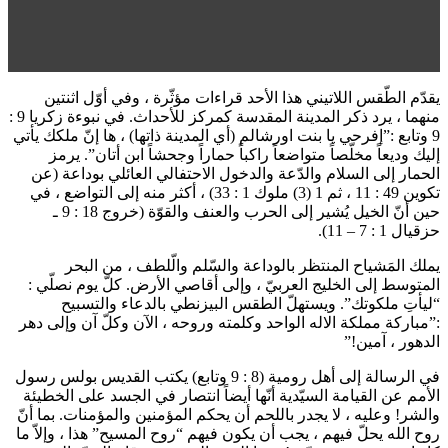
يقدّم الطّقس اللاتيني هذا الأحد قراءات مؤثّرة ، وفي أوّل اثنتين
منهما ، يرد ذكر المدينة المقدسة كمركز للأحداث. في نبوءة زكريا 9 :
9 وتابع :”إفرحي يا بنت اورشالم (أي المدينة ذاتها) ، ها إنّ ملكك يأتي
إليك وديعاً مخلّصاً متواضعاً راكباً حماراً وجحشاً ابن أتان”. يرمز
الحمار إلى السلام والدّعة والدخول الاحتفالي العائلي بوداعة (عن
تكوين 49 : 11 ، ثم 1 (3) ملوك 1 : 33) ، أكثر منه إلى التواضع ، في
حين أنّ الخيل يُشير إلى الحرب والعنف والقوّة (خروج 18 : 9 ـ
حزقيال 1 : 7 – 11).
يملك المَشياح المنتظر بالوداعة والسّلم والّلطف ، من البحر
المتوسط إلى الخليج العربيّ ، وإلى أقاصي الأرض. كلّ يوم نصلّي :
“ليأتِ ملكوتك”. ويستهلّ الطقس البيزنطي بالدعاء والتسبيح
:”مباركة مملكة الاله الواحد وكلمته وروحه ، الآن وكلّ آن وإلى دهر
الدهور ، آمين!”
في الرسالة إلى أهل رومية (8 : 9 وتابع) يكتب القديس بولس رسول
الأمم عن القيامة السيّدية أنّها أيضاً انتصار في الجسد على الخطيئة
والشر! وعليه ، لا يجدر باللحم أن يحكم المؤمنين والمؤمنات. بما أنّ
روح الله يحلّ فيهم ، يجب أن يكون فيهم “روح المسيح” هذا ، وإلاّ ما