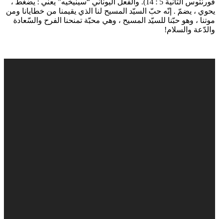
قورنثوس الثانية 5 : 14). والفعل اليوناني “سينيخيه” يعني : يضغط ،
يحوي ، يضمّ . إنّه حبّ السيّد المسيح لنا الذي يقيمنا من خطايانا ومن
موتنا ، وهو حبّنا للسيّد المسيح ، وهي محبّة تمنحنا الفرح والسّعادة
والدّعة والسلام!