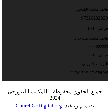
هاتف مكتب القدس:
97226282323
فرعي: 464
هاتف مكتب بيت جالا:
97226282323
فرعي: 216
البريد الالكتروني:
liturgyjerusalem@lpj.org
جميع الحقوق محفوظة – المكتب الليتورجي
2024
تصميم وتنفيذ:
ChurchGoDigital.org