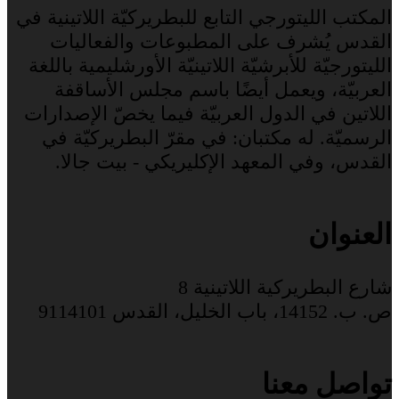
المكتب الليتورجي التابع للبطريركيّة اللاتينية في
القدس يُشرف على المطبوعات والفعاليات
الليتورجيّة للأبرشيّة اللاتينيّة الأورشليمية باللغة
العربيّة، ويعمل أيضًا باسم مجلس الأساقفة
اللاتين في الدول العربيّة فيما يخصّ الإصدارات
الرسميّة. له مكتبان: في مقرّ البطريركيّة في
القدس، وفي المعهد الإكليريكي - بيت جالا.
العنوان
شارع البطريركية اللاتينية 8
ص. ب. 14152، باب الخليل، القدس 9114101
تواصل معنا