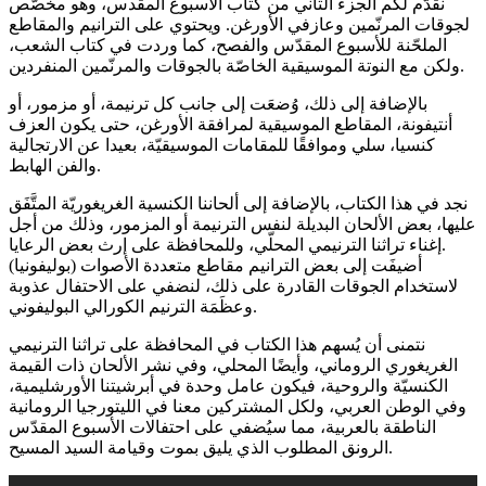
نقدّم لكم الجزء الثاني من كتاب الأسبوع المقدس، وهو مخصّص
لجوقات المرنّمين وعازفي الأورغن. ويحتوي على الترانيم والمقاطع
الملحّنة للأسبوع المقدّس والفصح، كما وردت في كتاب الشعب،
ولكن مع النوتة الموسيقية الخاصّة بالجوقات والمرنّمين المنفردين.
بالإضافة إلى ذلك، وُضعَت إلى جانب كل ترنيمة، أو مزمور، أو
أنتيفونة، المقاطع الموسيقية لمرافقة الأورغن، حتى يكون العزف
كنسيا، سلي وموافقًا للمقامات الموسيقيّة، بعيدا عن الارتجالية
والفن الهابط.
نجد في هذا الكتاب، بالإضافة إلى ألحاننا الكنسية الغريغوريّة المتَّفَق
عليها، بعض الألحان البديلة لنفس الترنيمة أو المزمور، وذلك من أجل
إغناء تراثنا الترنيمي المحلّي، وللمحافظة على إرث بعض الرعايا.
أضيفَت إلى بعض الترانيم مقاطع متعددة الأصوات (بوليفونيا)
لاستخدام الجوقات القادرة على ذلك، لنضفي على الاحتفال عذوبة
وعظَمَة الترنيم الكورالي البوليفوني.
نتمنى أن يُسهم هذا الكتاب في المحافظة على تراثنا الترنيمي
الغريغوري الروماني، وأيضًا المحلي، وفي نشر الألحان ذات القيمة
الكنسيّة والروحية، فيكون عامل وحدة في أبرشيتنا الأورشليمية،
وفي الوطن العربي، ولكل المشتركين معنا في الليتورجيا الرومانية
الناطقة بالعربية، مما سيُضفي على احتفالات الأسبوع المقدّس
الرونق المطلوب الذي يليق بموت وقيامة السيد المسيح.