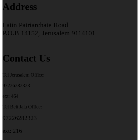
Address
Latin Patriarchate Road
P.O.B 14152, Jerusalem 9114101
Contact Us
Tel Jerusalem Office:
97226282323
ext: 464
Tel Beit Jala Office:
97226282323
ext: 216