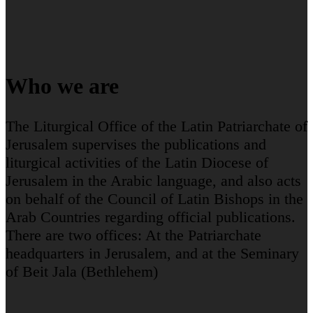
Who we are
The Liturgical Office of the Latin Patriarchate of
Jerusalem supervises the publications and
liturgical activities of the Latin Diocese of
Jerusalem in the Arabic language, and also acts
on behalf of the Council of Latin Bishops in the
Arab Countries regarding official publications.
There are two offices: At the Patriarchate
headquarters in Jerusalem, and at the Seminary
of Beit Jala (Bethlehem)