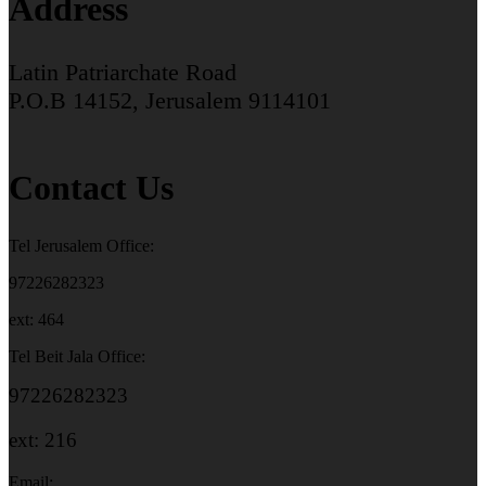
Address
Latin Patriarchate Road
P.O.B 14152, Jerusalem 9114101
Contact Us
Tel Jerusalem Office:
97226282323
ext: 464
Tel Beit Jala Office:
97226282323
ext: 216
Email: