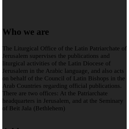
Who we are
The Liturgical Office of the Latin Patriarchate of
Jerusalem supervises the publications and
liturgical activities of the Latin Diocese of
Jerusalem in the Arabic language, and also acts
on behalf of the Council of Latin Bishops in the
Arab Countries regarding official publications.
There are two offices: At the Patriarchate
headquarters in Jerusalem, and at the Seminary
of Beit Jala (Bethlehem)