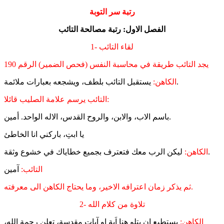
رتبة سر التوبة
الفصل الاول: رتبة مصالحة التائب
1- لقاء التائب
يجد التائب طريقة في محاسبة النفس (فحص الضمير) الرقم 190
يستقبل التائب بلطف، ويشجعه بعبارات ملائمة.
الكاهن:
التائب يرسم علامة الصليب قائلا:
باسم الاب، والابن، والروح القدس، الاله الواحد. أمين.
يا ابتِ، باركني انا الخاطئ
ليكن الرب معك فتعترف بجميع خطاياك في خشوع وثقة.
الكاهن:
التائب:
آمين
ثم يذكر زمان اعترافه الاخير، وما يحتاج الكاهن الى معرفته.
2- تلاوة من كلام الله
الكاهن:
يستطيع ان يتلو هنا اَية او آيات مقدسة، تعلن رحمة الله،