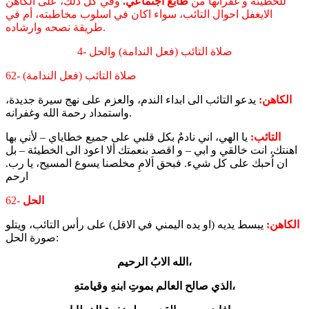
للخطيئة و غفرانها من
طابع اجتماعي.
وفي كل ذلك، على الكاهن
الايغفل احوال التائب، سواء اكان في اسلوب مخاطبته، أم في
طريقة نصحه وارشاده.
4- صلاة التائب (فعل الندامة) والحل
62- صلاة التائب (فعل الندامة)
الكاهن:
يدعو التائب الى ابداء الندم، والعزم على نهج سيرة جديدة،
واستمداد رحمة الله وغفرانه.
التائب:
يا الهي، اني نادمٌ بكل قلبي على جميع خطاياي – لأني بها
اهنتك، انت خالقي و ابي – و اقصد بنعمتك ألا اعود الى الخطيئة – بل
ان اُحبك على كل شيء. فبحق اَلامِ مخلصنا يسوع المسيح، يا رب.
ارحم
الحل
62-
الكاهن:
يبسط يديه (او يده اليمني في الاقل) على رأس التائب، ويتلو
صورة الحل:
الله الابُ الرحيم،
الذي صالح العالم بموتِ ابنهِ وقيامتهِ،