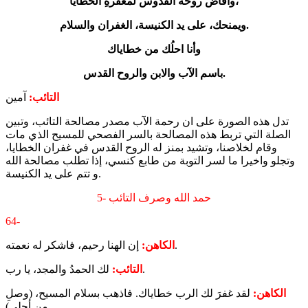
وافاض روحه القدوس لمغفرةِ الخطايا،
ويمنحك، على يد الكنيسة، الغفران والسلام.
وأنا احلُك من خطاياك
باسم الآب والابن والروح القدس.
التائب:
آمين
تدل هذه الصورة على ان رحمة الآب مصدر مصالحة التائب، وتبين
الصلة التي تربط هذه المصالحة بالسر الفصحي للمسيح الذي مات
وقام لخلاصنا، وتشيد بمنز له الروح القدس في غفران الخطايا،
وتجلو واخيرا ما لسر التوبة من طابع كنسي، إذا تطلب مصالحة الله
و تتم على يد الكنيسة.
5- حمد الله وصرف التائب
64-
إن الهنا رحيم، فاشكر له نعمته.
الكاهن:
لك الحمدُ والمجد، يا رب.
التائب:
الكاهن:
لقد غفرَ لك الرب خطاياك. فاذهب بسلام المسيح، (وصلِ
من أجلي)