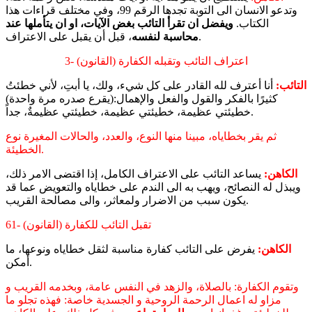
وتدعو الانسان الى التوبة تجدها الرقم 99، وفي مختلف قراءات هذا
الكتاب.
ويفضل ان تقرأ التائب بغض الآيات، او ان يتأملها عند
، قبل أن يقبل على الاعتراف.
محاسبة لنفسه
3- اعتراف التائب وتقبله الكفارة (القانون)
التائب:
أنا أعترف لله القادر على كل شيء، ولك، يا أبتِ، لأني خطئتُ
كثيرًا بالفكر والقول والفعل والإهمال:(يقرع صدره مرة واحدة)
خطيئتي عظيمة، خطيئتي عظيمة، خطيئتي عظيمةٌ، جداً.
ثم يقر بخطاياه، مبينا منها النوع، والعدد، والحالات المغيرة نوع
الخطيئة.
الكاهن:
يساعد التائب على الاعتراف الكامل، إذا اقتضى الامر ذلك،
ويبذل له النصائح، ويهب به الى الندم على خطاياه والتعويض عما قد
يكون سبب من الاضرار ولمعاثر، والى مصالحة القريب.
61- تقبل التائب للكفارة (القانون)
الكاهن:
يفرض على التائب كفارة مناسبة لثقل خطاياه ونوعها، ما
أمكن.
وتقوم الكفارة: بالصلاة، والزهد في النفس عامة، وبخدمه القريب و
مزاو له اعمال الرحمة الروحية و الجسدية خاصة: فهذه تجلو ما