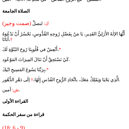
الصلاة الجامعة
(صمت وجيز)
ك:
لنصلِّ
أَيُّهَا الإلٰهُ الأَزَلِيُّ القَدِير، يَا مَنْ بِفَضْلِ رُوحِهِ القُدُّوسِ، نَجْسُرُ أَنْ نَدْعُوَهُ
†
أَبَانَا،
*
أَنْعِشْ في قُلُوبِنَا رُوحَ البُنُوَّةِ لَكَ،
كَيْ نَسْتَحِقَّ أَنْ نَنَالَ المِيرَاثَ المَوْعُود.
*
بِرَبِّنَا يَسُوعَ المَسِيحِ ابْنِكَ،
إلَى دَهْرِ الدُّهُور.
الَّذِي يَحْيَا وَيَمْلِكُ مَعَكَ، باتِّحَادِ الرُّوحِ القُدُسِ إِلٰهًا،
†
آمين.
ش:
القراءة الأولى
قراءة من سفر الحكمة
(18: 6 - 9)