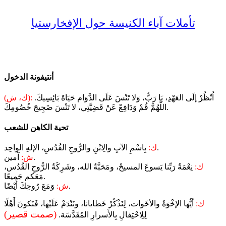
تأملات آباء الكنيسة حول الإفخارستيا
أنتيفونة الدخول
اُنْظُرْ إلَى العَهْدِ، يَا رَبُّ، وَلا تَنْسَ عَلَى الدَّوَام حَيَاةَ بَائِسِيكَ.
(ك، ش):
اللَّهُمَّ قُمْ وَدَافِعْ عَنْ قَضِيَّتِي، لا تَنْسَ ضَجِيجَ خُصُومِكَ.
تحية الكاهن للشعب
بِاسْمِ الآبِ والِابْنِ والرُّوحِ القُدُسِ، الإلهِ الواحِد.
ك:
آمين.
ش:
ك:
نِعْمَةُ رَبِّنا يَسوعَ المسيحْ، ومَحَبَّةُ الله، وشَرِكَةُ الرُّوحِ القُدُس،
مَعَكم جَميعًا.
وَمَعَ رُوحِكَ أَيْضًا.
ش:
ك:
أيُّها الإخْوَةُ والأخَوات، لِنَذْكُرْ خَطايانا، ونَنْدَمْ عَلَيْها، فَنَكونَ أَهْلًا
(صمت قصير)
لِلِاحْتِفالِ بِالأَسرارِ المُقَدَّسَة.