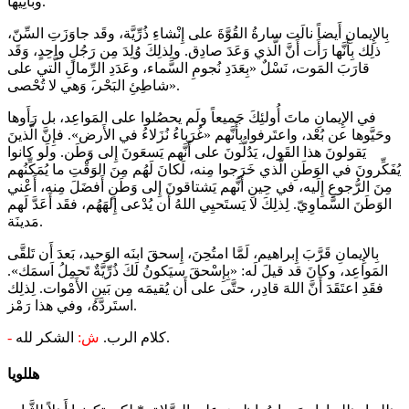
وبانِيها.
بِالإِيمانِ أَيضاً نالَت سارةُ القُوَّةَ على إِنْشاءِ ذُرِّيَّة، وقَد جاوَزَتِ السِّنّ،
ذلِك بِأَنَّها رَأَت أَنَّ الَّذي وَعَدَ صادِق. ولِذلِكَ وُلِدَ مِن رَجُلٍ واحِدٍ، وَقَد
قارَبَ المَوت، نَسْلٌ «بِعَدَدِ نُجومِ السَّماء، وعَدَدِ الرِّمالِ الَّتي على
شاطِئِ البَحْر،َ وَهي لا تُحْصى».
في الإِيمانِ ماتَ أُولئِكَ جَميعاً ولَم يحصُلوا على المَواعِد، بل رَأَوها
وحَيَّوها عن بُعْد، واعتَرفوا بِأَنَّهم «غُرَباءُ نُزَلاءُ في الأَرض». فإِنَّ الَّذينَ
يَقولونَ هذا القَول، يَدُلُّونَ على أَنَّهم يَسعَونَ إِلى وَطَن. ولَو كانوا
يُفَكِّرونَ في الوَطَنِ الَّذي خَرَجوا مِنه، لَكانَ لَهُم مِنَ الوَقْتِ ما يُمَكِّنُهم
مِنَ الرُّجوعِ إِلَيه، في حِينِ أَنَّهم يَشتاقونَ إِلى وَطَنٍ أَفضَلَ مِنه، أَعْني
الوَطَنَ السَّماوِيّ. لِذلِكَ لا يَستَحيِي اللهُ أَن يُدْعى إِلهَهُم، فقَد أَعَدَّ لَهم
مَدينَة.
بِالإِيمانِ قَرَّبَ إِبراهيم، لَمَّا امتُحِنَ، إِسحقَ ابنَه الوَحيد، بَعدَ أَن تَلقَّى
المَواعِد، وكانَ قد قيلَ لَه: «بِإِسْحقَ سيَكونُ لَكَ ذُرِّيَّةٌ تَحمِلُ اَسمَك».
فقَدِ اعتَقَدَ أَنَّ اللهَ قادِر، حتَّى على أَن يُقيمَه مِن بَينِ الأَمْوات. لِذلِك
استَردَّهُ، وفي هذا رَمْز.
الشكر لله.
كلام الرب.
ش:
-
هللويا