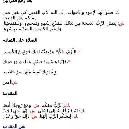
بعد رفع القرابين
ك:
صلوا أيها الإخوة والأخوات، إلى الله الآب القدير، كي يقبل مني
ومنكم هذه الذبيحة.
ش:
لِيَقبَلِ الرَّبُّ الذبيحَةَ مِن يَدَيْكَ، لـِمَدْحِ اِسْمِهِ وَتَمجيدِهِ، وَلـِمَنفَعَتِنا،
وَلـِخَيْرِ الكنيسةِ المقدَّسَةِ بِأَسْرِها.
الصلاة على التقادم
†
اللّٰهُمَّ، لِتَكُنْ مَرْضِيَّةً لَدَيْكَ قَرَابِينُ الكَنِيسَة،
*
فَإنَّهَا هِبَةٌ مِنْ فَضْلِ عَطْفِكَ وَرَحْمَتِكَ،
وَبِقُدْرَتِكَ نُقِيمُ مِنْهَا سِرَّ خلاصِنا.
ش:
آمين
المقدمة
ومَعَ رُوحِكَ أَيضًا.
ك:
الرَّبُّ مَعَكُم.
ش:
إنَّهَا لَدَى الرَّبّ.
ك:
لِنَرفَعْ قُلُوبَنَا إلى العُلَى.
ش:
ذَلِكَ حَقٌّ وعَدْل.
ك:
لِنَشْكُرِ الرَّبَّ إلٰهَنَا.
ش:
نص المقدمة