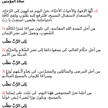
صلاة المؤمنين
ك:
أيُّها الإخوةُ والأخواتُ الأحبّاء، نحنُ اليوم مَدعُوونَ إلى الرَّجاءِ،
والاستعدادِ لاستقبالِ المسيح، فَلنَرفَع إليهِ بقُلُوبٍ واثِقةٍ كافَّةَ
احتياجاتِنا، هاتِفين: استجِبْ يا رَبّ.
مِن أجلِ كنيسةِ اللهِ المقدَّسةِ، كي تكونَ سِراجًا مُنيرًا لكافَّةِ
1)
الشُعوبِ، وتعملَ على نشرِ الإيمان.
إلى الرَّبِّ نطلُب.
مِن أجلِ حكّامِ العالم، كي يَسعَوا دائمًا إلى نَشرِ السَّلامِ والحرِّيَّةِ
2)
الدينيَّة بين الأمم.
إلى الرَّبِّ نطلُب.
مِن أجلِ المرضى والمتألمِّين والمشرَّدين، كي يَغدُو ألََـمُهم نُورًا
3)
وسِراجًا للإيمان بالمسيح المتألِّـم.
إلى الرَّبِّ نطلُب.
مِن أجلِنا نحنُ المجتمِعين هَهُنا اليوم، كي نَثبُتَ على إيمانِنا
4)
بالمسيح، ونكونَ نورًا يُضيءُ لِـمَن حَولَنا.
إلى الرَّبِّ نطلُب.