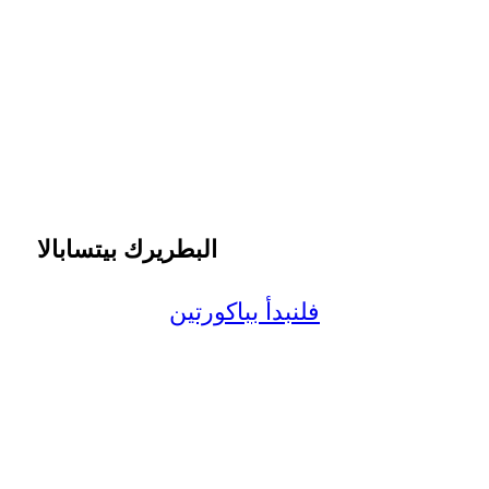
البطريرك بيتسابالا
فلنبدأ بباكورتين