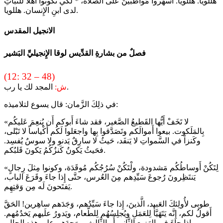
هللويا. هللويا. اسهَروا مُواظبينَ على الصَّلاة، * لكي تكونوا أَهلاً للثَّباتِ
لدى ابنِ الإِنسان. هللويا.
الانجيل المقدس
فصلٌ من بشارةِ القدِّيس لوقا الإِنجيليِّ البَشير
(12: 32 – 48)
المجد لك يا رب.
ش:
في ذلِكَ الزَّمان: قال يسوع لتلاميذه:
«لا تَخَفْ أَيُّها القَطيعُ الصَّغير، فقد شاءَ أَبوكم أَن يُنعِمَ عَليكُم
بِالمَلَكوت. بيعوا أَموالَكم وتَصَدَّقوا بِها واجعَلوا لَكُم أَكْياساً لا تَبْلى،
وكَنزاً في السَّمواتِ لا يَنفَد، حَيثُ لا سارِقٌ يَدنو ولا سوسٌ يُفسِد.
فحَيثُ يَكونُ كَنزُكُمُ يَكونَ قَلبُكم.
«لِتَكُنْ أَوساطُكُم مَشدودة، ولْتَكُنْ سُرُجُكُم مُوقَدَة، وكونوا مِثلَ رِجالٍ
يَنتَظِرونَ رُجوعَ سَيِّدِهم مِنَ العُرس، حتَّى إِذا جاءَ وقَرَعَ الباب،
يَفتَحونَ لَه مِن وَقتِهِم.
طوبى لأُولِئكَ العَبيد، الَّذينَ، إِذا جاءَ سَيِّدُهم، وَجَدَهم ساهِرين! الحَقَّ
أَقولُ لكم، إِنَّه يَتَهَيَّأُ لِلعَمَلِ ويُجلِسُهُم لِلطَّعام، ويَدورُ علَيهم يَخدُمُهم.
وإِذا جاءَ في الهَزيعِ الثَّاني أَوِ الثَّالِث، ووَجدَهم على هذِه الحال،