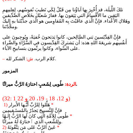
تلكَ اللَّيلَة، قد أُخْبِرَ بِها آباؤُنا مِن قَبْلُ لِكَي تَطيبَ نُفوسُهم، لِعِلمِهمِ
اليَقين ما الأَقْسامُ التي يَثِقونَ بها. ففازَ شَعبُكَ بخَلاصِ الصِّدِّيقين
وهَلاكِ الأَعْداء. فإِنَّ الَّذي عاقَبْتَ بِه المُقاوِمين هو الَّذي جذَبْتَنا بهِ إِليكَ
ومجَّدْتَنا.
فإِنَّ القِدِّيًسينَ بَني الصَّالِحين، كانوا يَذبَحونَ خُفيَةً، ويُوجِبونَ على
أَنفُسِهم شريعَةَ اللهِ هذه: أن يَشترِكَ القِدِّيسون في السَّرَّاءِ والضَّراءِ
على السَّواء، وكانوا يرنِّمون بتسابيحِ الآباء.
الشكر لله.
كلام الرب.
ش:
–
المزمور
طُوبى لِشَعبٍ اختارَهُ الرَّبُّ ميراثًا.
الردة:
(32: 1 و 12، 18 - 19، 20 و 22)
*
هَلِّلوا لِلرَّبِّ أَيُّـها الأَبرار
1)
فإِنَّ التَّسبيحَ يَجدُرُ بِالمُستَـقيمين
*
طُوبى لِلأُمَّةِ الَّتي كانَ لَها الرَّبُّ إِلٰـهًا
ولِلشَّعبِ الَّذي ٱختارَهُ لَهُ ميراثًا.
*
عَينُ الرَّبِّ عَلى مَن يَتَّقُونَهُ
2)
عَلى مَن يَرجُونَ رَحمَتَهُ