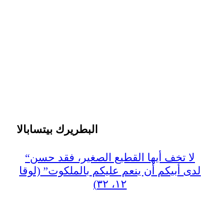
البطريرك بيتسابالا
“لا تخف أيها القطيع الصغير، فقد حسن
لدى أبيكم أن ينعم عليكم بالملكوت” (لوقا
١٢، ٣٢)