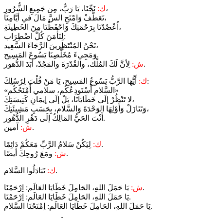
نَجِّنَا، يَا رَبُّ، مِن جَمِيعِ الشُّرُورِ،
ك:
تَعَطَّفْ وَامْنَحِ السَّ مَالَ في أيَّامِنَا،
اُعْضُدْنَا بِرَحْمَتِكَ وَاحْفَظْنَا مِنَ الخَطِيئَةِ،
لِنَأْمَنَ كُلَّ اضْطِرَاب:
نَحْنُ المُنْتَظِرينَ الرَّجَاءَ السَّعِيد،
وَمَجِيءَ مُخَلِّصِنَا يَسُوعَ المَسِيح.
لِأنَّ لَكَ المُلْك، والقُدْرَةَ والمَجْدْ، أبَدَ الدُّهور.
ش:
أَيُّهَا الرَّبُّ يَسُوعُ المَسِيح، يَا مَنْ قُلْتَ لِرُسُلِكَ:
ك:
«السَّلام أَسْتَودِعُكُم، سلامي أَمْنَحُكُم»
لا تَنْظُرْ إلَى خَطَايَانَا، بَلْ إلَى إيمَانِ كَنِيسَتِكَ،
وَتَنَازَلْ وَأَوْلِهَا الوَحْدَةَ وَالسَّلام، بِحَسَبِ مَشِيئَتِكَ،
أَنْتَ الحَيُّ المَالِكُ إلَى دَهْرِ الدُّهُور.
آمين.
ش:
لِيَكُنْ سَلامُ الرَّبِّ مَعَكُمْ دَائِمًا.
ك:
ومَعَ رُوحِكَ أيضًا.
ش:
تَبَادَلُوا السَّلام.
ك:
يَا حَمَلَ اللهِ، الحَامِلَ خَطَايَا العَالَم: اِرْحَمْنَا.
ش:
يَا حَمَلَ اللهِ، الحَامِلَ خَطَايَا العَالَم: اِرْحَمْنَا.
يَا حَمَلَ اللهِ، الحَامِلَ خَطَايَا العَالَم: اِمْنَحْنَا السَّلام.