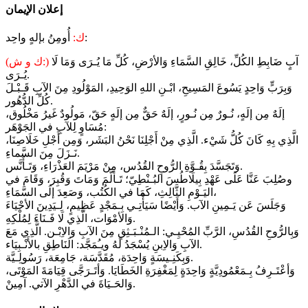
إعلان الإيمان
أُومِنُ بإلهٍ واحِد:
ك:
آبٍ ضَابِطِ الكُلِّ، خَالِقِ السَّمَاءِ وَالأرْضِ، كُلِّ مَا يُـرَى وَمَا لَا
(ك و ش:)
يُـرَى.
وَبِرَبٍّ وَاحِدٍ يَسُوعَ المَسِيحِ، ابْـنِ اللهِ الوَحِيدِ، المَوْلُودِ مِنَ الآبِ قَـبْـلَ
كُلِّ الدُّهُور.
إلَهٌ مِن إلَهٍ، نُـورٌ مِن نُـورٍ، إلَهٌ حَقٌّ مِن إلَهٍ حَقّ، مَولُودٌ غَيرُ مَخْلُوق،
مُسَاوٍ لِلآبِ في الجَوْهَر:
الَّذِي بِهِ كَانَ كُلُّ شَيْء. الَّذِي مِنْ أَجْلِنَا نَحْنُ البَشَر، وَمِن أَجْلِ خَلَاصِنَا،
نَـزَلَ مِنَ السَّماءِ.
وَتَجَسَّدَ بِقُـوَّةِ الرُّوحِ القُدُس، مِنْ مَرْيَمَ العَذْرَاءِ، وَتَـأَنَّس.
وصُلِبَ عَنَّا عَلَى عَهْدِ بِيلَاطُسَ البُـنْطِيّ؛ تَـألَّمَ وَمَاتَ وَقُبِرَ، وَقَامَ في
اليَـوْمِ الثَّالِثِ، كَمَا في الكُتُب، وَصَعِدَ إلَى السَّمَاءِ،
وَجَلَسَ عَن يَـمِينِ الآب. وَأَيْضًا سَيَأْتِـي بِـمَجْدٍ عَظِيمٍ، لِـيَدِينَ الأحْيَاءَ
وَالأمْوَات، الَّذِي لَا فَـنَاءَ لِمُلْكِهِ.
وَبِالرُّوحِ القُدُسِ، الرَّبِّ المُحْيِـي: الـمُنْـبَـثِقِ مِنَ الآبِ وَالاِبْـن. الَّذِي مَعَ
الآبِ وَالاِبنِ يُسْجَدُ لَهُ ويـُمَجَّد: الَنَاطِقِ بالأَنْـبِيَاء.
وَبِكَنِـيسَةٍ وَاحِدَة، مُقَدَّسَة، جَامِعَة، رَسُولِـيَّة.
وَأعْتَـرِفُ بِـمَعْمُودِيَّةٍ وَاحِدَةٍ لِمَغْفِرَةِ الخَطَايَا. وَأتَـرَجَّى قِيَامَةَ المَوْتَى،
وَالحَـيَاةَ في الدَّهْرِ الآتي. آمِينْ.