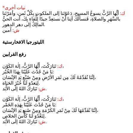
*نيات أخرى
ك:
أيُّها الرَّبُّ يسوعُ المسيح، دَعَوْتَنا إلى الملكوتِ بِكُلِّ ثَمن، وأمَرْتَنا
بالسَّهَرِ والصلاةِ، فَنسألُكَ آتِنا أنْ نستعِدَّ جيدًا لِلِّقاءِ بِكَ، أنت الحيُّ
المالِكُ إلى دهر الدهور.
ش:
آمين
رفع القرابين
تَبَارَكْتَ، أَيُّهَا الرَّبُّ، إلٰهَ الكَوْن،
ك:
يَا مَنْ جُدْتَ عَلَيْنَا بِهَذَا الخُبْز:
إنَّنَا نُقَدِّمُهُ لَكَ مِن ثَمَرِ الأرْضِ ومِنْ صُنْعِ يَدِ الإنْسَان،
لِيَغدُوَ لَنَا خُبْزَ الحَيَاة.
تَبَارَكَ اللهُ إلَى الأَبَد.
ش:
تَبَارَكْتَ، أَيُّهَا الرَّبُّ، إلٰهَ الكَوْن،
ك:
يَا مَنْ جُدْتَ عَلَيْنَا بِهَذِهِ الخَمْر:
إنَّنَا نُقَدِّمُهَا لَكَ مِنْ ثَمَرِ الكَرْمَةِ ومِنْ صُنعِ يَدِ الإنْسَان،
لِتَغْدُوَ لَنَا كَأْسَ الخلاص.
تَبَارَكَ اللهُ إلَى الأَبَد.
ش: