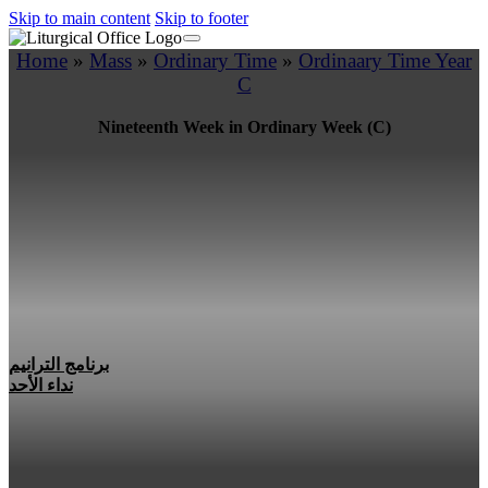
Skip to main content
Skip to footer
Home
»
Mass
»
Ordinary Time
»
Ordinaary Time Year
C
Nineteenth Week in Ordinary Week (C)
برنامج الترانيم
نداء الأحد