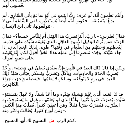
فَطوبى لَهم.
وأَنتُم تعلَمونَ أَنَّهُ، لْو عَرَفَ رَبُّ البَيتِ في أَيَّةِ ساعَةٍ يأتي السَّارِق، لَم
يَدَعْ بَيتَه يُنقَب. فكونوا أَنتُم أَيضاً مُستَعِدِّين، ففي السَّاعَةِ الَّتي لا
تتَوقَّعونَها، يَأتي ابنُ الإنسان».
فقالَ بُطرس: «يا ربّ، أَلَنا تَضرِبُ هذا المَثل أَم لِلنَّاسِ جَميعاً؟» فقالَ
الرَبّ: «مَن تُراهُ الوَكيلَ الأَمينَ العاقِل، الَّذي يُقيمُه سَيِّدُه على خَدَمِه،
لِيُعطِيَهم وَجبَتَهُم مِنَ الطَّعامِ في وَقْتِها؟ طوبى لِذلِكَ العَبدِ الَّذي، إِذا
جاءَ سَيِّدُهُ، وَجَدَه مُنصَرِفاً إِلى عَمَلِه هذا! الحَقَّ أَقولُ لَكُم، إِنَّهُ يُقيمُه
على جَميعِ أَموالِه.
ولكِن إذا قالَ ذَلِكَ العَبدُ في قَلْبِه: «إِنَّ سَيِّدي يُبطِئُ في مَجيئِه»، وأَخَذَ
يَضرِبُ الخَدَمَ والخادِمات، ويأَكُلُ ويَشرَبُ ويَسكَر، فيَأتي سَيِّدُ ذلِكَ
العَبد، في يومٍ لا يَتَوقَّعُه، وساعَةٍ لا يَعلَمُها، فيَفصِلُه وَيَجزيه جَزاءَ
الكافِرين.
«فذاكَ العَبد، الَّذي عَلِمَ مَشيئَةَ سَيِّدِه وما أَعَدَّ شَيئاً، ولا عَمِلَ بِمَشيَئةِ
سَيِّدِه، يُضرَبُ ضَرباً كَثيراً. وأَمَّا الَّذي لم يَعلَمْها، وعَمِلَ ما يَستَوجِبُ بِه
الضَّرْب، فيُضرَبُ ضَرْباً قليلاً. ومَن أُعطِيَ كثيراً، يُطلَبُ مِنهُ الكَثير،
ومَن أُودِعَ كثيراَ، يُطالَبُ بِأَكثَرَ مِنه».
التسبيح لك أيها المسيح.
كلام الرب.
ش:
-