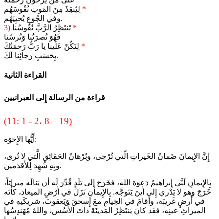
*
لِيُنقِذَ مِنَ المَوتِ نُفُوسَهُم
وفي الجُوعِ يُحيِيَهُم.
*
تَنتَظِرُ الرَّبَّ نُفُوسُنا
3)
فَهُوَ نُصرَتُنا وَتُرسُنا
*
لِتَكُنْ عَلَينا يا رَبُّ رَحمَتُكَ
بِحَسَبِ رَجائِنا لَكَ.
القراءة الثانية
قراءة من الرسالة إِلى العبرانيين
(11: 1 - 2، 8 – 19)
أَيُّها الإِخوَة:
إِنَّ الإِيمانَ ضَمانُ الخَيراتِ الّتي تُرْجى، وبُرْهانُ الحَقائِقِ الَّتي لا تُرى،
وبِهِ شُهِدَ لِلأَقدَمين.
بِالإِيمانِ لَبَّى إِبراهيمُ دَعوَة الله، فخَرَجَ إِلى بَلَدٍ قُدِّرَ لَه أن يَنالَه ميراثاً،
خَرَجَ وهو لا يَدْري إِلى أَينَ يَتَوجَّه. بِالإِيمانِ نَزَلَ في أَرْضِ الميعاد، كأَنَه
في أَرضٍ غَريبَة، وأَقامَ في الخِيامِ معَ إِسحقَ وَيَعقوبَ، شريكَيهِ في
الميراثِ عينِه، فقَد كانَ يَنتَظِرُ المَدينَةَ ذاتَ الأُسُس، واللهُ مُهَندِسُها