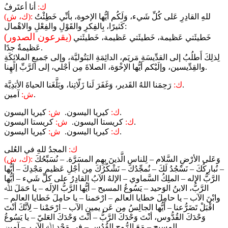
ك:
أنا أعتَرفُ
للهِ القادِرِ عَلى كُلِّ شَيء، وَلَكُم أيُّها الإخوة، بأنِّي خَطِئْتُ
(ك، ش):
كَثيرًا، بِالفِكرِ والقَوْلِ والفِعْلِ والاهْمال:
(يقرعون الصدور)
خَطيئَتي عَظيمة، خَطيئَتي عَظيمة، خَطيئَتي
عَظيمةٌ جدًا.
لِذلِكَ أَطلُبُ إلى القدِّيسَةِ مَريَم، الدائِمَةِ البَتُوليَّة، وإلى جَميعِ الملائِكَةِ
والقِدِّيسين، وإلَيْكم أيُّها الإخْوَة، الصلاةَ مِن أجْلي، إلى الرَّبِّ إلَهِنا.
رَحِمَنا اللهُ القَدير، وَغَفَرَ لَنا زَلّاتِنا، وبَلَّغَنا الحياةَ الأبَدِيَّة.
ك:
آمين.
ش:
كيريا اليسون.
ك:
كيريا اليسون.
ش:
كريستا اليسون.
ك:
كريستا اليسون.
ش:
كيريا اليسون.
ك:
كيريا اليسون.
ش:
ك:
المجدُ للهِ في العُلى
وَعَلى الأرْضِ السَّلام – لِلناسِ الَّذينَ بِهِم المسَرَّة. – نُسَبِّحُكَ
(ك، ش):
– نُبارِكُكَ – نَسْجُدُ لَكَ – نُمجِّدُكَ – نَشْكُرُكَ مِن أجْلِ عَظيمِ مَجْدِكَ – أيُّها
الرَّبُّ الإله – الملِكُ السَّماوي – الإلهُ الآبُ القادِرُ على كلِّ شَيء – أيُّها
الرَّبُّ، الابنُ الوَحيد – يَسُوعُ المسيح – أيُّها الرَّبُّ الإلَه – يا حَمَلَ ﷲ
وابْنَ الآب – يا حامِلَ خطايا العالم – ارْحَمنا – يا حامِلَ خَطايا العالم –
اقْبَلْ تَضَرُّعنا – أيُّها الجالِسُ مِن عَن يمينِ الآب – ارْحَمْنا – لِأنَّكَ أنْتَ
وَحْدَكَ القُدُّوس، أنْتَ وَحْدَكَ الرَّبُّ – أنْتَ وَحْدَكَ العَليّ – يا يَسُوعُ
المسيح – مَعَ الرُّوحِ القُدُس – في مَجْدِ ﷲِ الآب. – آمين.