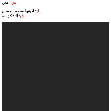
آمين.
ش:
اذهَبوا بسلام المسيح.
ك:
الشكرُ لله.
ش: