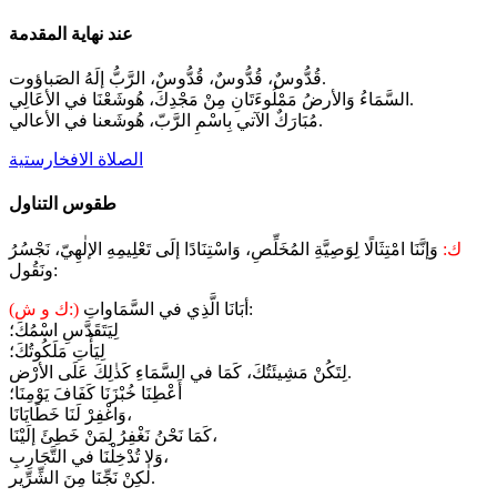
عند نهاية المقدمة
قُدُّوسٌ، قُدُّوسٌ، قُدُّوسٌ، الرَّبُّ إلَهُ الصَباؤوت.
السَّمَاءُ وَالأرضُ مَمْلُوءَتَانِ مِنْ مَجْدِكَ، هُوشَعْنَا في الأعَالِي.
مُبَارَكٌ الآتي بِاسْمِ الرَّبّ، هُوشَعنا في الأعالي.
الصلاة الافخارستية
طقوس التناول
ك:
وَإنَّنَا امْتِثَالًا لِوَصِيَّةِ المُخَلِّصِ، وَاسْتِنَادًا إلَى تَعْلِيمِهِ الإلٰهِيّ، نَجْسُرُ
ونَقُول:
أبَانَا الَّذِي في السَّمَاواتِ:
(ك و ش:)
لِيَتَقَدَّسِ اسْمُكَ؛
لِيَأْتِ مَلَكُوتُكَ؛
لِتَكُنْ مَشِيئَتُكَ، كَمَا في السَّمَاءِ كَذٰلِكَ عَلَى الأرْض.
أَعْطِنَا خُبْزَنَا كَفَافَ يَوْمِنَا؛
وَاغْفِرْ لَنَا خَطَايَانَا،
كَمَا نَحْنُ نَغْفِرُ لِمَنْ خَطِئَ إلَيْنَا،
وَلا تُدْخِلْنَا في التَّجَارِبِ،
لٰكِنْ نَجِّنَا مِنَ الشِّرِّير.