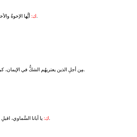
أيُّها الإخوةُ والأخواتُ الأحبّاء، تُذكِّرُنا ليتورجيا هذا الأحد أنَّنا في كل افخارستيا شهودٌ لتجلِّي الرَّب، فلنكُن واثقين بكلمتِهِ، ولنرفَعْ تضرُّعاتِنا، مُردِّدين: كيريا إليسون.
ك:
مِن أجلِ الذين يعتريهُم الشكُّ في الإيمان، كي تَنفَتِحَ قلوبُهُم على نِعمةِ اللهِ، ويُدرِكوا أنَّ الإيمان ينوّر عَقلَنا وإرادَتَنا ويسمو بنا إلى أفضل ما يُمكِن أن نكونَ عليه، ويَمنَحَهُم الكرامة والحرّيّة.
يا أبانا السَّماوي، اقبلِ التضرُّعاتِ التي رفعناها إلَيكَ، وكُن نورَنا في مسيرةِ صومِنا، وأعطِنا بِقوة هذه الوليمةِ أن نتجدَّد في عهد حبِّكَ. أنتَ الحيُّ المالكُ إلى دهرِ الدُّهور.
ك: