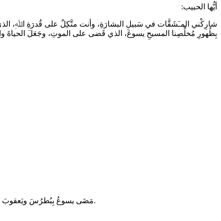
أيُّها الحبيب:
شارِكْني المـَشَقَّات في سَبيلِ البشارَةِ، وأنت متَّكِلٌ على قُدرَةِ اﷲِ، الذي خَلَّ
بِظُهورِ مُخلِّصِنا المسيحِ يسوعَ، الذي قَضى على الموتِ، وجَعَلَ الحياةَ وا
مَضَى يسوعُ بِبُطرُسَ ويَعقوبَ وأخيهِ يُوحَنّا، فانفَرَدَ بِهِم على جَبَلٍ عالٍ، وتجلّى بِمَرأى مِنهم فأشَعَّ وَجهُهُ كالشمسِ، وتَلَألَأت ثِيابُهُ كالنُّور. وإذا موسى وإيليَّا قد تَراءَيا لَهم يُكلِّمانَهُ.