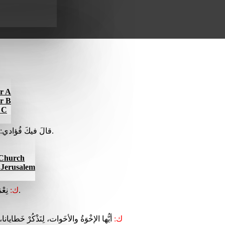
ar A
ar B
r C
قالَ فيكَ فُؤادي: «وَجهَهُ التَمِسُوا ؛» وَجْهَكَ يا رَبُّ ألتَمِس. لا تَحْجُبْ وَجْهَكَ عَنِّي.
l Church
f Jerusalem
نِعْمَةُ رَبِّنا يَسوعَ المسيحْ، ومَحَبَّةُ الله، وشَرِكَةُ الرُّوحِ القُدُس، مَعَكم جَميعًا.
ك:
ك:
أيُّها الإخْوَةُ والأخَوات، لِنَذْكُرْ خَطايانا، و