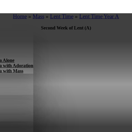
Home
»
Mass
»
Lent Time
»
Lent Time Year A
Second Week of Lent (A)
a Alone
a with Adoration
a with Mass