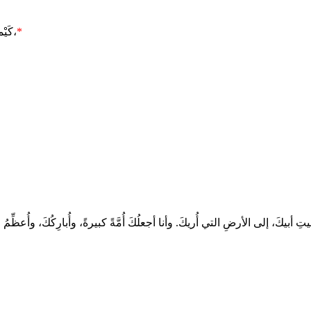
*
كَيْما تَطهُرَ بَصِيرَتُنا فَنَنعَمَ برُؤيَةِ مَجدِكَ السَّرمَدِيّ. بِرَبِّنا يَسُوعَ المَسيحِ ابنِكَ،
كَ، إلى الأرضِ التي أُريكَ. وأنا أجعلُكَ أُمَّةً كبيرةً، وأُبارِكُكَ، وأُعظِّمُ اسمَك