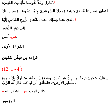
*
تَنازَل وَغَذِّ نُفُوسَنا بكَلِمَتِكَ القَدِيرَة،
†
الذي يَحيا وَيَمْلِكُ مَعَكَ، باتِّحادِ الرُّوحِ القُدُسِ إلٰهًا،
إلى دَهرِ الدُّهُور.
آمين.
ش:
القراءة الأولى
قراءة مِن سِفْرِ التَكوين
(12 :1 - 4أ)
َ، وتكونُ بَرَكَةً. وأُبارِكُ مُبارِكيكَ، وشاتِمَكَ ألعَنُهُ، ويَتَبارَكُ بِكَ جميعُ
عشائِرِ الأرض». فانْطَلقَ أبرامُ، كما قال لَهُ الرَّبّ.
الشكر لله.
كلام الرب.
ش:
–
المزمور