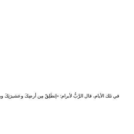
في تلك الأيام، قال الرَّبُّ لأبرام: «إنطَلِقْ مِن أرضِكَ وعشيرَتِكَ وبيتِ أبي