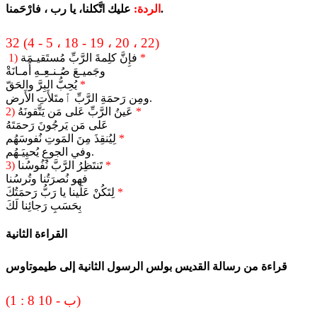
عليك اتَّكلنا، يا رب ، فارْحَمنا.
الردة:
32 (4 - 5 ، 18 - 19 ، 20 ، 22)
*
فإِنَّ كلِمةَ الرَّبِّ مُستَقيـمَة
1)
وجَميـعَ صُـنـعِـهِ أَمـانَةْ
*
يُحِبُّ البِرَّ والحَقّ
ومِن رَحمَةِ الرَّبِّ ٱمتَلأَتِ الأَرض.
*
عَينُ الرَّبِّ عَلى مَن يَتَّقونَهُ
2)
عَلى مَن يَرجُونَ رَحمَتَهُ
*
لِيُنقِذَ مِنَ المَوتِ نُفوسَهُم
وفي الجوعِ يُحيِيَـهُم.
*
تَنتَظِرُ الرَّبَّ نُفُوسُنا
3)
فهو نُصرَتُنا وتُرسُنا
*
لِتَكُنْ عَلَينا يا رَبُّ رَحمَتُكَ
بِحَسَبِ رَجائِنا لَكَ
القراءة الثانية
قراءة من رسالة القديس بولس الرسول الثانية إلى طيموتاوس
(1 : 8 ب - 10)