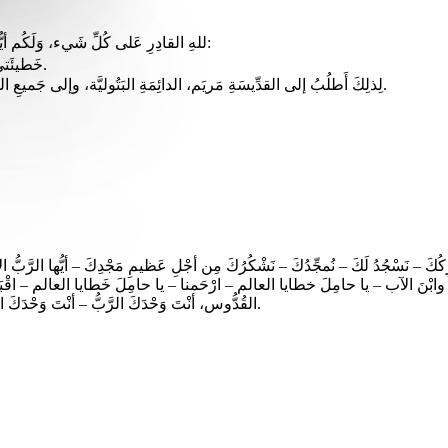
للهِ القادِرِ عَلى كُلِّ شَيء، وَلَكُم أيُّها الإخوة، بأنِّي خَطِئْتُ كَثيرًا، بِالفِكرِ والقَوْلِ والفِعْلِ والاهْمال:
خَطيئَتي عَظيمة، خَطيئَتي عَظيمة، خَطيئَتي عَظيمةٌ جدًا.
لِذلِكَ أَطلُبُ إلى القدِّيسَةِ مَريَم، الدائِمَةِ البَتُوليَّة، وإلى جَميعِ الملائِكَةِ والقِدِّيسين، وإلَيْكم أيُّها الإخْوَة، الصلاةَ مِن أجْلي، إلى الرَّبِّ إلَهِنا.
رِكُكَ – نَسْجُدُ لَكَ – نُمجِّدُكَ – نَشْكُرُكَ مِن أجْلِ عَظيمِ مَجْدِكَ – أيُّها الرَّب
ﷲ وابْنَ الآب – يا حامِلَ خطايا العالم – ارْحَمنا – يا حامِلَ خَطايا العالم – اقْبَلْ 
القُدُّوس، أنْتَ وَحْدَكَ الرَّبُّ – أنْتَ وَحْدَكَ العَليّ – يا يَسُوعُ المسيح – مَعَ الرُّوحِ القُدُس – في مَجْدِ ﷲِ الآب. – آمين.