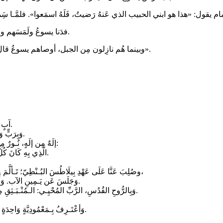
فدَنا يسوعُ ولَمَسَهم وقال لهم: «قوموا، لا تخافوا». فرفَعوا أنظارَهم، فَلَمْ يرَوا إلا يسوعَ وحدَهُ.
وبينما هُم نازِلون مِن الجبل، أوصاهم يسوعُ قال: «لا تُخبِروا أحدًا بهذِهِ الرؤيا، إلى أن يقومَ ابنُ الإنسانِ مِن بينِ الأموات».
آبٍ ضَابِطِ الكُلِّ، خَالِقِ السَّمَاءِ وَالأرْضِ، كُلِّ مَا يُـرَى وَمَا لَا يُـرَى.
وَبِرَبٍّ وَاحِدٍ يَسُوعَ المَسِيحِ، ابْـنِ اللهِ الوَحِيدِ، المَوْلُودِ مِنَ الآبِ قَـبْـلَ كُلِّ الدُّهُور.
إلَهٌ مِن إلَهٍ، نُـورٌ مِن نُـورٍ، إلَهٌ حَقٌّ مِن إلَهٍ حَقّ، مَولُودٌ غَيرُ مَخْلُوق، مُسَاوٍ لِلآبِ في الجَوْهَر:
الَّذِي بِهِ كَانَ كُلُّ شَيْء. الَّذِي مِنْ أَجْلِنَا نَحْنُ البَشَر، وَمِن أَجْلِ خَلَاصِنَا، نَـزَلَ مِنَ السَّماءِ.
وصُلِبَ عَنَّا عَلَى عَهْدِ بِيلَاطُسَ البُـنْطِيّ؛ تَـألَّمَ وَمَاتَ وَقُبِرَ، وَقَامَ في اليَـوْمِ الثَّالِثِ، كَمَا في الكُتُب، وَصَعِدَ إلَى السَّمَاءِ،
وَجَلَسَ عَن يَـمِينِ الآب. وَأَيْضًا سَيَأْتِـي بِـمَجْدٍ عَظِيمٍ، لِـيَدِينَ الأحْيَاءَ وَالأمْوَات، الَّذِي لَا فَـنَاءَ لِمُلْكِهِ.
وَبِالرُّوحِ القُدُسِ، الرَّبِّ المُحْيِـي: الـمُنْـبَـثِقِ مِنَ الآبِ وَالاِبْـن. الَّذِي مَعَ الآبِ وَالاِبنِ يُسْجَدُ لَهُ ويـُمَجَّد: الَنَاطِقِ بالأَنْـبِيَاء.
وَأعْتَـرِفُ بِـمَعْمُودِيَّةٍ وَاحِدَةٍ لِمَغْفِرَةِ الخَطَايَا. وَأتَـرَجَّى قِيَامَةَ المَوْتَى، وَالحَـيَاةَ في الدَّهْرِ الآتي. آمِينْ.