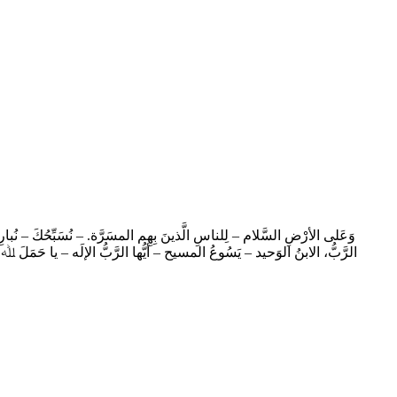
وَعَلى الأرْضِ السَّلام – لِلناسِ الَّذينَ بِهِم المسَرَّة. – نُسَبِّحُكَ – نُبا
الرَّبُّ، الابنُ الوَحيد – يَسُوعُ المسيح – أيُّها الرَّبُّ الإلَه – يا حَمَلَ 