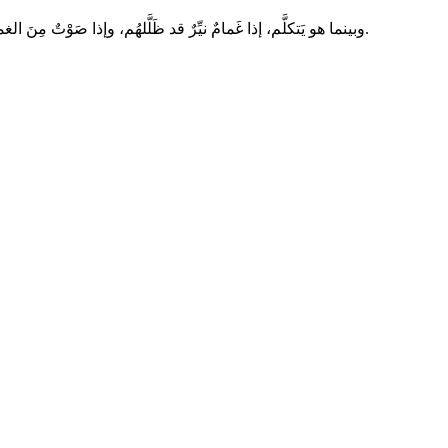
وبينما هو يَتكلَّم، إذا غَمامٌ نيِّرٌ قد ظَلَّلهُم، وإذا صَوْتٌ مِنَ الغمام يقول: «هذا هو ابني الحبيب الذي عَنهُ رَضيتُ، فَلَهُ اسمَعوا». فلمَّـا سَِمع التلاميذُ ذلكَ، سقطوا على وجوهِهِم، وقد استولى عليهِم خوفٌ شديد.