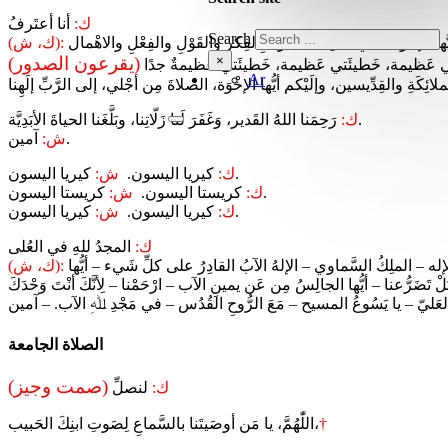
ك:
أنا أعتَرفُ
Search
(ك، ش):
×
(يقرعون الصدور)
Ar
رَحِمَنا اللهُ القَدير، وَغَفَرَ لَنا زَلّاتِنا، وبَلَّغَنا الحياةَ الأبَدِيَّة.
ك:
آمين.
ش:
كيريا اليسون.
ك:
كيريا اليسون.
ش:
كريستا اليسون.
ك:
كريستا اليسون.
ش:
كيريا اليسون.
ك:
كيريا اليسون.
ش:
ك:
المجدُ للهِ في العُلى
ُّ الإله – الملِكُ السَّماوي – الإلهُ الآبُ القادِرُ على كلِّ شَيء – أيُّها
(ك، ش):
تَضَرُّعنا – أيُّها الجالِسُ مِن عَن يمينِ الآب – ارْحَمْنا – لِأنَّكَ أنْتَ وَحْدَكَ
الصلاة الجامعة
(صمت وجيز)
ك:
لنصلِّ
†
اللّٰهُمَّ، يا مَن أوصَيتَنا بالسَّماعِ لِصَوتِ ابنِكَ الحَبيب،