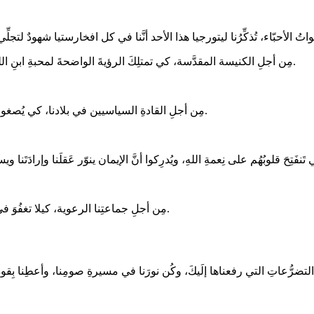
مِن أجلِ الكنيسة المقدَّسة، كي تمتلِكَ الرؤيةَ الواضحةَ لمحبةِ ابنِ اللهِ الذي أشعَّ وجهُهُ كالشمسِ، وتكونَ شاهدةً حيَّةً لموتِ ابنِهِ وقيامتِهِ.
مِن أجلِ القادةِ السياسيين في بلادنا، كي يُصغوا إلى صوتِ ابنِ اللهِ، فيكونوا قادرين على إجراء العدل وصُنع السلام.
مِن أجلِ جماعتِنا الرعوية، كيلا تغفُوَ في نومِ اللامُبالاةِ بل تنهضَ وتتجدَّدَ حياتُها مثل ثيابِ الرَّبِّ المتلألئةِ نورًا.