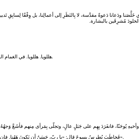
صَنا ودَعانا دَعوةً مقدَّسة، لا بِالنَظَرِ إلى أعمالِنا، بل وِفْقًا لِسابِقِ تَدبيرِ
لخلودَ مُشرِقَين بالبشارة.
هللويا. هللويا. في الغمام النيِّر سُمع صوتُ الآب يقول: * «هذا هو ابني الحبيب، فلَهُ اسمعوا». هللويا.
فَخاطَبَ بُطرسُ يسوعَ قال: «يا ربّ، حَسَنٌ أن نَكونَ هَهُنا. فإن شِئتَ، نَصَبْتُ هَهُنا ثلاثَ خِيَم: واحدةً لك، وواحدةً لموسى، وواحدةً لإيليَّا».