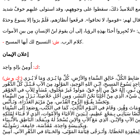
التسبيح لك أيها المسيح.
كلام الرب.
ش:
-
إعلان الإيمان
أُومِنُ بإلهٍ واحِد:
ك:
(ك و ش:)
وَتَجَسَّدَ بِقُـوَّةِ الرُّوحِ القُدُس، مِنْ مَرْيَمَ العَذْرَاءِ، وَتَـأَنَّس.
وَبِكَنِـيسَةٍ وَاحِدَة، مُقَدَّسَة، جَامِعَة، رَسُولِـيَّة.