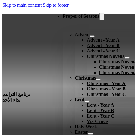
Skip to main content
Skip to footer
Proper of Seasons
Advent
Advent - Year A
Advent - Year B
Advent - Year C
Christmas Novena
Christmas Noven
Christmas Noven
Christmas Noven
Christmas
Christmas - Year A
Christmas - Year B
Christmas - Year C
برنامج الترانيم
Lent
نداء الأحد
Lent - Year A
Lent - Year B
Lent - Year C
Via Crucis
Holy Week
Easter