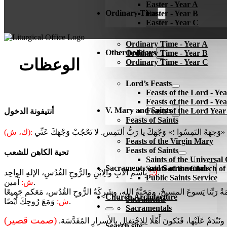
Easter - Year A
Ordinary Time
Easter - Year B
Easter - Year C
Ordinary Time - Year A
Other holidays
Ordinary Time - Year B
الوعظات
Ordinary Time - Year C
Lord’s Feasts
Feasts of the Lord - Ye
Feasts of the Lord - Ye
V. Mary and Saints
Feasts of the Lord Yea
أنتيفونة الدخول
Feasts of Saints
(ك، ش):
Feasts of the Virgin Mary
Feasts of Saints
تحية الكاهن للشعب
Saints of the Universa
Sacraments and Sacramentals
Saints of the Church o
بِاسْمِ الآبِ والِابْنِ والرُّوحِ القُدُسِ، الإلهِ الواحِد.
ك:
Public Saints Service
آمين.
ش:
Church Architecture
Sacraments
وَمَعَ رُوحِكَ أَيْضًا.
ش:
Sacramentals
(صمت قصير)
نَنْدَمْ عَلَيْها، فَنَكونَ أَهْلًا لِلِاحْتِفالِ بِالأَسرارِ المُقَدَّسَة.
Search site