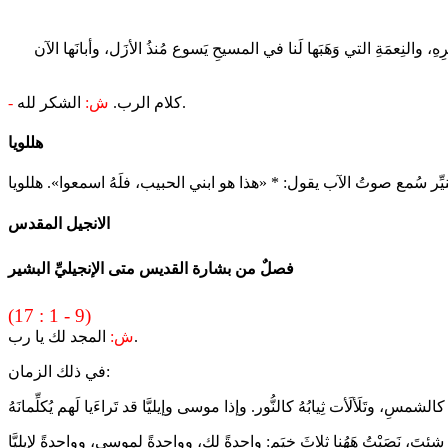
هِ، والنِعمَةِ التي وَهَبَها لَنا في المسيحِ يَسوع مُنذُ الأزَل، وأبانَها الآن
الشكر لله.
كلام الرب.
ش:
-
هللويا
الانجيل المقدس
فصلٌ من بشارة القديس متى الإنجيليِّ البشير
(17 : 1 - 9)
المجد لك يا رب.
ش:
في ذلك الزمان: