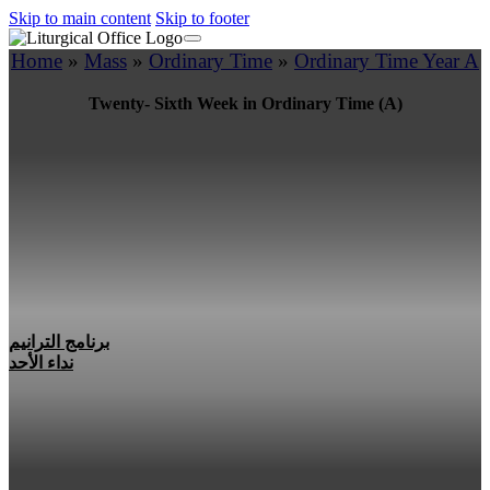
Skip to main content
Skip to footer
Home
»
Mass
»
Ordinary Time
»
Ordinary Time Year A
Twenty- Sixth Week in Ordinary Time (A)
برنامج الترانيم
نداء الأحد