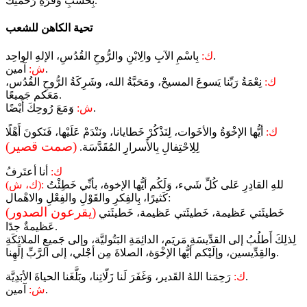
بِحَسَبِ وَفْرَةِ رَحْمَتِكَ.
تحية الكاهن للشعب
بِاسْمِ الآبِ والِابْنِ والرُّوحِ القُدُسِ، الإلهِ الواحِد.
ك:
آمين.
ش:
ك:
نِعْمَةُ رَبِّنا يَسوعَ المسيحْ، ومَحَبَّةُ الله، وشَرِكَةُ الرُّوحِ القُدُس،
مَعَكم جَميعًا.
وَمَعَ رُوحِكَ أَيْضًا.
ش:
ك:
أيُّها الإخْوَةُ والأخَوات، لِنَذْكُرْ خَطايانا، ونَنْدَمْ عَلَيْها، فَنَكونَ أَهْلًا
(صمت قصير)
لِلِاحْتِفالِ بِالأَسرارِ المُقَدَّسَة.
ك:
أنا أعتَرفُ
للهِ القادِرِ عَلى كُلِّ شَيء، وَلَكُم أيُّها الإخوة، بأنِّي خَطِئْتُ
(ك، ش):
كَثيرًا، بِالفِكرِ والقَوْلِ والفِعْلِ والاهْمال:
(يقرعون الصدور)
خَطيئَتي عَظيمة، خَطيئَتي عَظيمة، خَطيئَتي
عَظيمةٌ جدًا.
لِذلِكَ أَطلُبُ إلى القدِّيسَةِ مَريَم، الدائِمَةِ البَتُوليَّة، وإلى جَميعِ الملائِكَةِ
والقِدِّيسين، وإلَيْكم أيُّها الإخْوَة، الصلاةَ مِن أجْلي، إلى الرَّبِّ إلَهِنا.
رَحِمَنا اللهُ القَدير، وَغَفَرَ لَنا زَلّاتِنا، وبَلَّغَنا الحياةَ الأبَدِيَّة.
ك:
آمين.
ش: