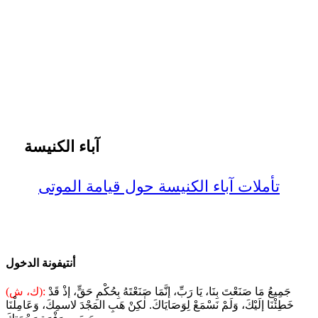
آباء الكنيسة
تأملات آباء الكنيسة حول قيامة الموتى
أنتيفونة الدخول
جَمِيعُ مَا صَنَعْتَ بِنَا، يَا رَبِّ، إنَّمَا صَنَعْتَهُ بِحُكْمِ حَقٍّ، إذْ قَدْ
(ك، ش):
خَطِئْنَا إلَيْكَ، وَلَمْ نَسْمَعْ لِوَصَايَاكَ. لٰكِنْ هَبِ المَجْدَ لاسمِكَ، وَعَامِلْنَا