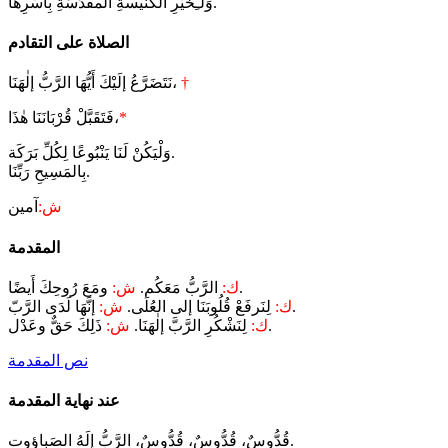
وَلـِخَيْرِ الكنيسةِ المقدَّسَةِ بِأَسْرِها.
الصلاة على التقادم
†
نَتَضَرَّعُ إلَيْكَ أَيُّهَا الرَّبُّ إلٰهَنَا،
*
فَتَقَبَّلْ قُرْبَانَنَا هٰذَا،
وَلْيَكُنْ لَنَا يَنْبُوعًا لِكُلِّ بَرَكَة.
بِالمَسِيحِ رَبِّنَا.
ش:
آمين
المقدمة
ومَعَ رُوحِكَ أَيضًا.
ك:
الرَّبُّ مَعَكُم.
ش:
إنَّهَا لَدَى الرَّبّ.
ك:
لِنَرفَعْ قُلُوبَنَا إلى العُلَى.
ش:
ذَلِكَ حَقٌّ وعَدْل.
ك:
لِنَشْكُرِ الرَّبَّ إلٰهَنَا.
ش:
نص المقدمة
عند نهاية المقدمة
قُدُّوسٌ، قُدُّوسٌ، قُدُّوسٌ، الرَّبُّ إلَهُ الصَباؤوت.