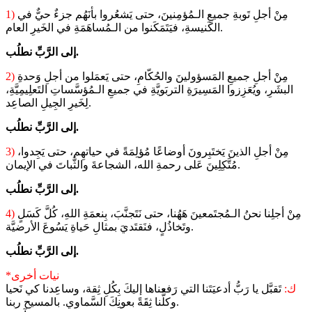
مِنْ أجلِ تَوبةِ جميعِ الـمُؤمِنينَ، حتى يَشعُروا بأنَهُم جزءٌ حيٌّ في
1)
الكَنيسةِ، فيَتَمَكَنوا من الـمُساهَمَةِ في الخَيرِ العام.
إلى الرَّبِّ نطلُب.
مِنْ أجلِ جميعِ المَسؤولينَ والحُكّامِ، حتى يَعمَلوا من أجلِ وَحدةِ
2)
البشَرِ، ويُعَزِزوا المَسِيرَةِ التربَويَّةِ في جميعِ الـمُؤسَّساتِ التَعلِيمِيَّةِ،
لِخَيرِ الجِيلِ الصاعِد.
إلى الرَّبِّ نطلُب.
مِنْ أجلِ الذينَ يَختَبِرونَ أوضاعًا مُؤلِمَةً في حياتهِم، حتى يَجِدوا،
3)
مُتَّكِلِينَ عَلى رحمةِ الله، الشجاعةَ والثَّباتَ في الإيمان.
إلى الرَّبِّ نطلُب.
مِنْ أجلِنا نحنُ الـمُجتَمعينَ هَهُنا، حتى نَتَجنَّبَ، بِنعمَةِ اللهِ، كُلَّ كَسَلٍ
4)
وتَخاذُلٍ، فنَقتَديَ بمثالِ حَياةِ يَسُوعَ الأرضيَّة.
إلى الرَّبِّ نطلُب.
*نيات أخرى
ك:
تَقبَّل يا رَبُّ أدعيَتَنا التي رَفعناها إليكَ بِكُلِ ثِقة، وساعِدنا كي نَحيا
وكلُّنا ثِقَةً بعونِكَ السَّماوي. بالمسيح ربنا.