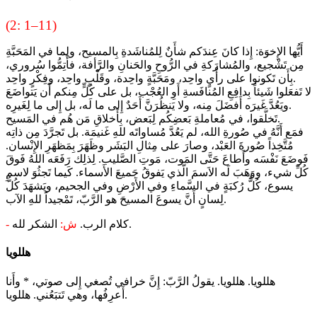
(2: 1–11)
أَيُّها الإِخوَة: إِذا كانَ عِندَكم شأَنٌ لِلمُناشَدةِ بِالمسيح، ولِما في المَحَبَّةِ
مِن تَشْجيع، والمُشارَكةِ في الرُّوحِ والحَنانِ والرَّأفة، فأَتِمُّوا سُروري،
بِأَن تَكونوا على رأْيٍ واحِد، ومَحَبَّةٍ واحِدة، وقَلْبٍ واحِد، وفِكْرٍ واحِد.
لا تَفعَلوا شَيئاً بِدافِعِ المُنافَسةِ أَوِ العُجْب، بل على كُلٍّ مِنكم أَن يَتواضَعَ
ويَعُدَّ غَيرَه أَفضَلَ مِنه، ولا يَنظُرَنَّ أَحَدٌ إِلى ما لَه، بل إِلى ما لِغَيرِه.
تَخلَّقوا، في مُعاملةِ بَعضِكُم لِبَعض، بِأَخلاقِ مَن هُم في المَسيح.
فمَع أَنَّهُ في صُورةِ الله، لم يَعُدَّ مُساواتَه للهِ غَنيمَة. بل تَجرَّدَ مِن ذاتِه
مُتَّخِذاً صُورةَ العَبْد، وصارَ على مِثالِ البَشَر وظَهَرَ بِمَظهَرِ الإِنْسان.
فَوضَعَ نَفْسَه وأَطاعَ حَتَّى المَوت، مَوتِ الصَّليب. لِذلِك رَفَعَه اللهُ فَوقَ
كُلِّ شيء، ووَهَبَ لَه الاَسمَ الَّذي يَفوقُ جَميعَ الأَسماء. كَيما تَجثُوَ لاسمِ
يسوع، كُلُّ رُكبَةٍ في السَّماءِ وفي الأَرْضِ وفي الجحيم، ويَشهَدَ كُلُّ
لِسانٍ أَنَّ يسوعَ المسيحَ هو الرَّبّ، تَمْجيداً للهِ الآب.
الشكر لله.
كلام الرب.
ش:
-
هللويا
هللويا. هللويا. يقولُ الرَّبّ: إِنَّ خرافي تُصغي إِلى صوتي، * وأَنا
أَعرِفُها، وهي تَتبَعُني. هللويا.