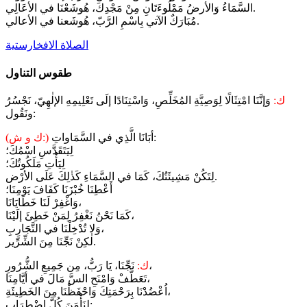
السَّمَاءُ وَالأرضُ مَمْلُوءَتَانِ مِنْ مَجْدِكَ، هُوشَعْنَا في الأعَالِي.
مُبَارَكٌ الآتي بِاسْمِ الرَّبّ، هُوشَعنا في الأعالي.
الصلاة الافخارستية
طقوس التناول
ك:
وَإنَّنَا امْتِثَالًا لِوَصِيَّةِ المُخَلِّصِ، وَاسْتِنَادًا إلَى تَعْلِيمِهِ الإلٰهِيّ، نَجْسُرُ
ونَقُول:
أبَانَا الَّذِي في السَّمَاواتِ:
(ك و ش:)
لِيَتَقَدَّسِ اسْمُكَ؛
لِيَأْتِ مَلَكُوتُكَ؛
لِتَكُنْ مَشِيئَتُكَ، كَمَا في السَّمَاءِ كَذٰلِكَ عَلَى الأرْض.
أَعْطِنَا خُبْزَنَا كَفَافَ يَوْمِنَا؛
وَاغْفِرْ لَنَا خَطَايَانَا،
كَمَا نَحْنُ نَغْفِرُ لِمَنْ خَطِئَ إلَيْنَا،
وَلا تُدْخِلْنَا في التَّجَارِبِ،
لٰكِنْ نَجِّنَا مِنَ الشِّرِّير.
نَجِّنَا، يَا رَبُّ، مِن جَمِيعِ الشُّرُورِ،
ك:
تَعَطَّفْ وَامْنَحِ السَّ مَالَ في أيَّامِنَا،
اُعْضُدْنَا بِرَحْمَتِكَ وَاحْفَظْنَا مِنَ الخَطِيئَةِ،
لِنَأْمَنَ كُلَّ اضْطِرَاب: