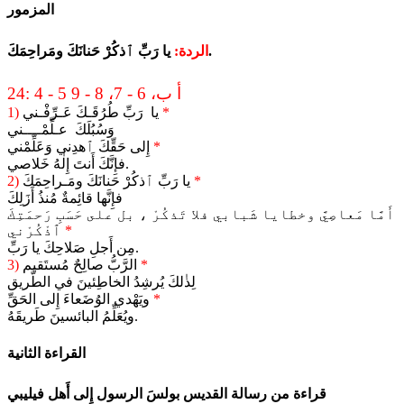
المزمور
يا رَبِّ ٱذكُرْ حَنانَكَ ومَراحِمَكَ.
الردة:
24: 4 - 5 أ ب، 6 - 7، 8 - 9
*
يا رَبِّ طُرُقَـكَ عَـرِّفْـني
1)
وَسُبُلَكَ عـلِّمْــــني
*
إِلى حَقِّكَ ٱهدِني وَعَلِّمْني
فإِنَّكَ أَنتَ إِلٰهُ خَلاصي.
*
يا رَبِّ ٱذكُرْ حَنانَكَ ومَـراحِمَكَ
2)
فإِنَّها قائِمةٌ مُنذُ أَزَلِكَ
أَمَّا مَعاصِيَّ وخطايا شَبابي فلا تَذكُرْ ، بل على حَسَبِ رَحمَتِكَ
*
ٱذْكُرْني
مِن أَجلِ صَلاحِكَ يا رَبِّ.
*
الرَّبُّ صالِحٌ مُستَقيم
3)
لِذٰلكَ يُرشِدُ الخاطِئينَ في الطَّريق
*
ويَهْدي الوُضَعاءَ إِلى الحَقِّ
ويُعَلِّمُ البائسينَ طَريقَهُ.
القراءة الثانية
قراءة من رسالة القديس بولسَ الرسول إِلى أَهل فيليبي