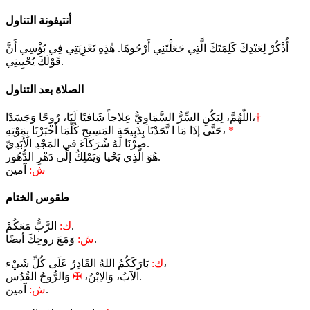
أنتيفونة التناول
أُذْكُرْ لِعَبْدِكَ كَلِمَتَكَ الَّتِي جَعَلْتَنِي أَرْجُوهَا. هٰذِهِ تَعْزِيَتِي فِي بُؤْسِي أَنَّ
قَوْلَكَ يُحْيِينِي.
الصلاة بعد التناول
†
اللّٰهُمَّ، لِيَكُنِ السِّرُّ السَّمَاوِيُّ عِلاجاً شَافيًا لَنَا، رُوحًا وَجَسَدًا،
*
حَتَّى إذَا مَا ا تَّحَدْنَا بِذَبِيحَةِ المَسِيحِ كُلَّمَا أَخْبَرْنَا بِمَوْتِهِ،
صِرْنَا لَهُ شُرَكَاءَ في المَجْدِ الأَبَدِيّ.
هُوَ الَّذِي يَحْيا وَيَمْلِكُ إلَى دَهْرِ الدُّهُور.
ش:
آمين
طقوس الختام
الرَّبُّ مَعَكُمْ.
ك:
وَمَعَ روحِكَ أيضًا.
ش:
بَارَكَكُمُ اللهُ القَادِرُ عَلَى كُلِّ شَيْء،
ك:
وَالرُّوحُ القُدُس.
الآبُ، وَالاِبْنُ،
✠
آمين.
ش: