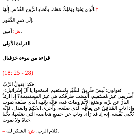
†
الَّذِي يَحْيَا وَيَمْلِكُ مَعَكَ، باتِّحَادِ الرُّوحِ القُدُسِ إِلٰهًا،
إلَى دَهْرِ الدُّهُور.
آمين.
ش:
القراءة الأولى
قراءة من نبوءة حَزقيال
(18: 25 - 28)
هكذا يَقولُ الرَّبّ:
«تَقولون: لَيسَ طَريقُ السَّيِّدِ بِمُستَقيم. اسمَعوا يا آلَ إِسْرائيل:
أَطَريقي غَيرُ مُستَقيم، أَلَيسَت طرقُكم هي غَيرُ المستَقيمة؟ إِذا ارتَدَّ
البارُّ عن بِرِّه، وصَنَعَ الإِثْمَ وماتَ فيه، فإِنَّه بإِثمِه الَّذي صنَعَه يَموت.
وإِذا تابَ المُنافِقُ عن نِفاقِه الَّذي صنَعَه، وأَجْرى الحُكمَ والعَدل، فإِنَّه
يُحْيِي نَفْسَه. إِنه إذ قد رَأى وتابَ عن جَميعِ مَعاصيه الَّتي صَنَعَها، يَحْيا
حَياةً ولا يَموت.
الشكر لله.
كلام الرب.
ش:
–