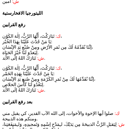
ش:
آمين
رفع القرابين
تَبَارَكْتَ، أَيُّهَا الرَّبُّ، إلٰهَ الكَوْن،
ك:
يَا مَنْ جُدْتَ عَلَيْنَا بِهَذَا الخُبْز:
إنَّنَا نُقَدِّمُهُ لَكَ مِن ثَمَرِ الأرْضِ ومِنْ صُنْعِ يَدِ الإنْسَان،
لِيَغدُوَ لَنَا خُبْزَ الحَيَاة.
تَبَارَكَ اللهُ إلَى الأَبَد.
ش:
تَبَارَكْتَ، أَيُّهَا الرَّبُّ، إلٰهَ الكَوْن،
ك:
يَا مَنْ جُدْتَ عَلَيْنَا بِهَذِهِ الخَمْر:
إنَّنَا نُقَدِّمُهَا لَكَ مِنْ ثَمَرِ الكَرْمَةِ ومِنْ صُنعِ يَدِ الإنْسَان،
لِتَغْدُوَ لَنَا كَأْسَ الخلاص.
تَبَارَكَ اللهُ إلَى الأَبَد.
ش:
بعد رفع القرابين
ك:
صلوا أيها الإخوة والأخوات، إلى الله الآب القدير، كي يقبل مني
ومنكم هذه الذبيحة.
ش:
لِيَقبَلِ الرَّبُّ الذبيحَةَ مِن يَدَيْكَ، لـِمَدْحِ اِسْمِهِ وَتَمجيدِهِ، وَلـِمَنفَعَتِنا،