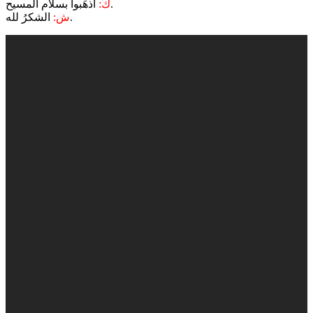
اذهَبوا بسلام المسيح.
ك:
الشكرُ لله.
ش: