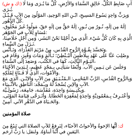
آبٍ ضَابِطِ الكُلِّ، خَالِقِ السَّمَاءِ وَالأرْضِ، كُلِّ مَا يُـرَى وَمَا لَا
(ك و ش:)
يُـرَى.
وَبِرَبٍّ وَاحِدٍ يَسُوعَ المَسِيحِ، ابْـنِ اللهِ الوَحِيدِ، المَوْلُودِ مِنَ الآبِ قَـبْـلَ
كُلِّ الدُّهُور.
إلَهٌ مِن إلَهٍ، نُـورٌ مِن نُـورٍ، إلَهٌ حَقٌّ مِن إلَهٍ حَقّ، مَولُودٌ غَيرُ مَخْلُوق،
مُسَاوٍ لِلآبِ في الجَوْهَر:
الَّذِي بِهِ كَانَ كُلُّ شَيْء. الَّذِي مِنْ أَجْلِنَا نَحْنُ البَشَر، وَمِن أَجْلِ خَلَاصِنَا،
نَـزَلَ مِنَ السَّماءِ.
وَتَجَسَّدَ بِقُـوَّةِ الرُّوحِ القُدُس، مِنْ مَرْيَمَ العَذْرَاءِ، وَتَـأَنَّس.
وصُلِبَ عَنَّا عَلَى عَهْدِ بِيلَاطُسَ البُـنْطِيّ؛ تَـألَّمَ وَمَاتَ وَقُبِرَ، وَقَامَ في
اليَـوْمِ الثَّالِثِ، كَمَا في الكُتُب، وَصَعِدَ إلَى السَّمَاءِ،
وَجَلَسَ عَن يَـمِينِ الآب. وَأَيْضًا سَيَأْتِـي بِـمَجْدٍ عَظِيمٍ، لِـيَدِينَ الأحْيَاءَ
وَالأمْوَات، الَّذِي لَا فَـنَاءَ لِمُلْكِهِ.
وَبِالرُّوحِ القُدُسِ، الرَّبِّ المُحْيِـي: الـمُنْـبَـثِقِ مِنَ الآبِ وَالاِبْـن. الَّذِي مَعَ
الآبِ وَالاِبنِ يُسْجَدُ لَهُ ويـُمَجَّد: الَنَاطِقِ بالأَنْـبِيَاء.
وَبِكَنِـيسَةٍ وَاحِدَة، مُقَدَّسَة، جَامِعَة، رَسُولِـيَّة.
وَأعْتَـرِفُ بِـمَعْمُودِيَّةٍ وَاحِدَةٍ لِمَغْفِرَةِ الخَطَايَا. وَأتَـرَجَّى قِيَامَةَ المَوْتَى،
وَالحَـيَاةَ في الدَّهْرِ الآتي. آمِينْ.
صلاة المؤمنين
ك:
أيُّها الإخوةُ والأخواتُ الأحبّاء، لِنَرفعْ للآبِ الصلاةَ التي تَنبُعُ مِنَ
اليَقينِ في أنَّنا أبناؤهُ. ولنقل: يا رَبُّ ارحَم.