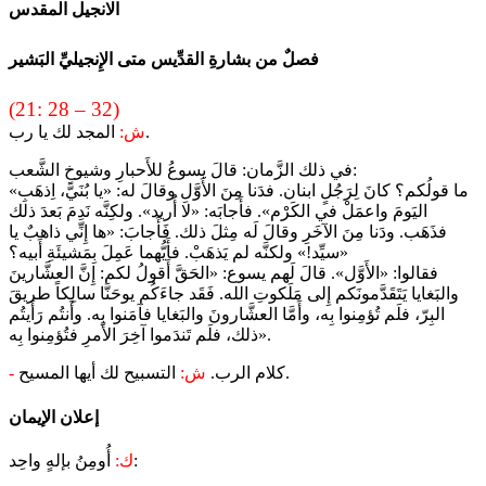
الانجيل المقدس
فصلٌ من بشارةِ القدِّيس متى الإِنجيليِّ البَشير
(21: 28 – 32)
المجد لك يا رب.
ش:
في ذلك الزَّمان: قالَ يسوعُ للأَحبارِ وشيوخِ الشَّعب:
«ما قولُكم؟ كانَ لِرَجُلٍ ابنان. فدَنا مِنَ الأَوَّلِ وقالَ له: «يا بُنَيَّ، اِذهَبِ
اليَومَ واعمَلْ في الكَرْم». فأَجابَه: «لا أُريد». ولكِنَّه نَدِمَ بَعدَ ذلك
فذَهَب. ودَنا مِنَ الآخَرِ وقالَ لَه مِثلَ ذلك. فَأَجابَ: «ها إِنِّي ذاهبٌ يا
سيِّد!» ولكنَّه لم يَذهَبْ. فأَيُّهما عَمِلَ بِمَشيئَةِ أَبيه؟»
فقالوا: «الأَوَّل». قالَ لَهم يسوع: «الحَقَّ أَقولُ لكم: إِنَّ العشَّارينَ
والبَغايا يَتَقَدَّمونَكم إِلى مَلَكوتِ الله. فَقَد جاءَكُم يوحَنَّا سالِكاً طريقَ
البِرّ، فلَم تُؤمِنوا بِه، وأَمَّا العشَّارونَ والبَغايا فآمَنوا بِه. وأَنتُم رَأَيتُم
ذلك، فلَم تَندَموا آخِرَ الأَمرِ فتُؤمِنوا بِه».
التسبيح لك أيها المسيح.
كلام الرب.
ش:
-
إعلان الإيمان
أُومِنُ بإلهٍ واحِد:
ك: