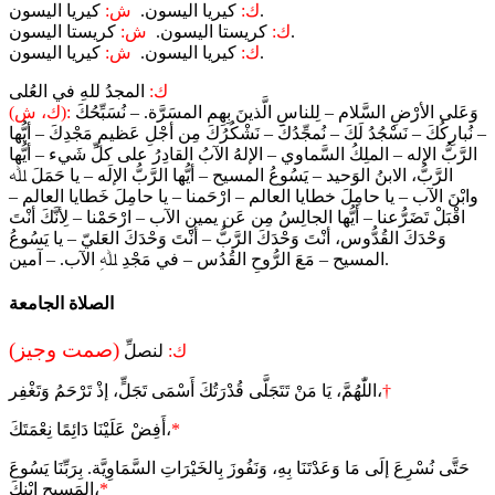
كيريا اليسون.
ك:
كيريا اليسون.
ش:
كريستا اليسون.
ك:
كريستا اليسون.
ش:
كيريا اليسون.
ك:
كيريا اليسون.
ش:
ك:
المجدُ للهِ في العُلى
وَعَلى الأرْضِ السَّلام – لِلناسِ الَّذينَ بِهِم المسَرَّة. – نُسَبِّحُكَ
(ك، ش):
– نُبارِكُكَ – نَسْجُدُ لَكَ – نُمجِّدُكَ – نَشْكُرُكَ مِن أجْلِ عَظيمِ مَجْدِكَ – أيُّها
الرَّبُّ الإله – الملِكُ السَّماوي – الإلهُ الآبُ القادِرُ على كلِّ شَيء – أيُّها
الرَّبُّ، الابنُ الوَحيد – يَسُوعُ المسيح – أيُّها الرَّبُّ الإلَه – يا حَمَلَ ﷲ
وابْنَ الآب – يا حامِلَ خطايا العالم – ارْحَمنا – يا حامِلَ خَطايا العالم –
اقْبَلْ تَضَرُّعنا – أيُّها الجالِسُ مِن عَن يمينِ الآب – ارْحَمْنا – لِأنَّكَ أنْتَ
وَحْدَكَ القُدُّوس، أنْتَ وَحْدَكَ الرَّبُّ – أنْتَ وَحْدَكَ العَليّ – يا يَسُوعُ
المسيح – مَعَ الرُّوحِ القُدُس – في مَجْدِ ﷲِ الآب. – آمين.
الصلاة الجامعة
(صمت وجيز)
ك:
لنصلِّ
†
اللّٰهُمَّ، يَا مَنْ تَتَجَلَّى قُدْرَتُكَ أَسْمَى تَجَلٍّ، إذْ تَرْحَمُ وَتَغْفِر،
*
أَفِضْ عَلَيْنَا دَائِمًا نِعْمَتَكَ،
حَتَّى نُسْرِعَ إلَى مَا وَعَدْتَنَا بِهِ، وَنَفُوزَ بِالخَيْرَاتِ السَّمَاوِيَّة. بِرَبِّنَا يَسُوعَ
*
المَسِيحِ ابْنِكَ،