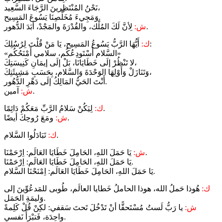
نَحْنُ المُنْتَظِرينَ الرَّجَاءَ السَّعِيد،
وَمَجِيءَ مُخَلِّصِنَا يَسُوعَ المَسِيح.
لِأنَّ لَكَ المُلْك، والقُدْرَةَ والمَجْدْ، أبَدَ الدُّهور.
ش:
أَيُّهَا الرَّبُّ يَسُوعُ المَسِيح، يَا مَنْ قُلْتَ لِرُسُلِكَ:
ك:
«السَّلام أَسْتَودِعُكُم، سلامي أَمْنَحُكُم»
لا تَنْظُرْ إلَى خَطَايَانَا، بَلْ إلَى إيمَانِ كَنِيسَتِكَ،
وَتَنَازَلْ وَأَوْلِهَا الوَحْدَةَ وَالسَّلام، بِحَسَبِ مَشِيئَتِكَ،
أَنْتَ الحَيُّ المَالِكُ إلَى دَهْرِ الدُّهُور.
آمين.
ش:
لِيَكُنْ سَلامُ الرَّبِّ مَعَكُمْ دَائِمًا.
ك:
ومَعَ رُوحِكَ أيضًا.
ش:
تَبَادَلُوا السَّلام.
ك:
يَا حَمَلَ اللهِ، الحَامِلَ خَطَايَا العَالَم: اِرْحَمْنَا.
ش:
يَا حَمَلَ اللهِ، الحَامِلَ خَطَايَا العَالَم: اِرْحَمْنَا.
يَا حَمَلَ اللهِ، الحَامِلَ خَطَايَا العَالَم: اِمْنَحْنَا السَّلام.
ك:
هُوذا حَملُ الله، هوذا الحاملُ خَطايا العالَم، طُوبى للمَدعُوِّينَ إلى
وَليمَةِ الحَمَل.
ش:
يا رَبُّ لَستُ مُسْتَحقًّا أنْ تَدْخُلَ تَحتَ سَقفي: لكِنْ قُلْ كَلِمةً
واحِدَة، فَتبْرَأَ نَفسي.