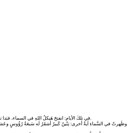
في تلكَ الأيام: انفتحَ هَيكلُ اللهِ في السماء، فبَدا تابوتُ عَهدِه في هَيكَلِه. ثمّ ظهرتْ آيةٌ عَظيمَةٌ في السماء: امرأةٌ ملتحفةٌ بالشمس، والقمرُ تحتَ قَدَميها، وعلى رأسِها إكليلٌ منِ اثني عَشرَ كَوكَباً.
وظَهرتْ في السَّماءِ آيةٌ أخرى: تِنّينٌ كَبيرٌ أشقَرُ لَه سَبعَةُ رُؤُوسٍ وعَشر