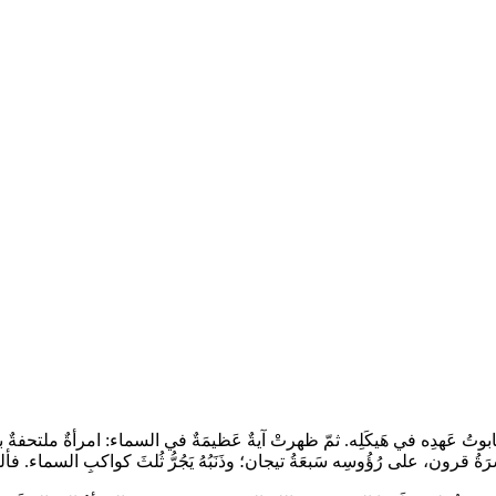
َةُ قرون، على رُؤُوسِه سَبعَةُ تيجان؛ وذَنَبُهُ يَجُرُّ ثُلثَ كواكبِ السماء. فألقاه