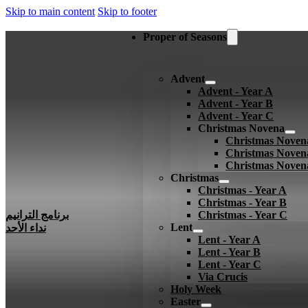
Skip to main content
Skip to footer
Proper of Seasons
Advent
Advent - Year A
Advent - Year B
Advent - Year C
Christmas Novena
Christmas Noven
Christmas Noven
Christmas Noven
Christmas
Christmas - Year A
Christmas - Year B
Christmas - Year C
برنامج الترانيم
Lent
نداء الأحد
Lent - Year A
Lent - Year B
Lent - Year C
Via Crucis
Holy Week
Easter