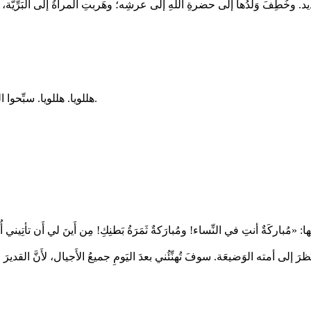
وخُطِفَ وَلَدُها إلى حضرةِ اللهِ إلى عرشِه؛ وهَربتِ المرأةُ إلى البَرِّيَّة، ح
هللويا. هللويا. سبِّحوا الربَّ إلهَنا الذي لم يَخْذِلِ المتوكِّلين عليه؛ وبي أنا أمَتَهُ أتمَّ رحمتَه. هللويا.
«مُباركَةٌ أنتِ في النِّساء! ومُبارَكةٌ ثَمَرَةُ بَطنِكِ! مِن أَينَ لي أَن تأتِيني أُم
َ إلى أمته الوَضيعَة. سوفَ تُهنِّئُني بعدَ اليَومِ جميعُ الأَجيال، لأَنَّ القديرَ ص