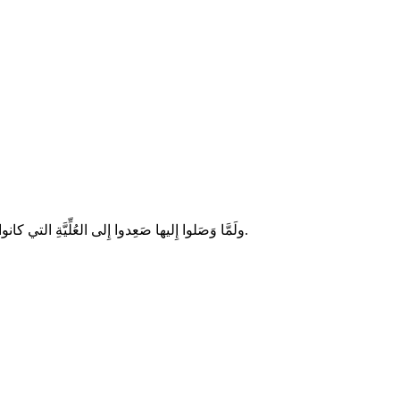
بعدما صَعِدَ يسوعُ إلى السماءِ، رَجِعَ ال
ولَمَّا وَصَلوا إِليها صَعِدوا إِلى العُلِّيَّةِ التي كانوا يُقيمونَ فيها، وهُم بُطرُسُ ويوحَنَّا، ويَعْقوبُ وأَندَراوُس، وفيلبُّس وتوما، وبَرتُلُماوُسُ ومَتَّى، ويَعقوبُ بن حلفى وسمعانُ الغيور فيهوذا بنُ يعقوب.