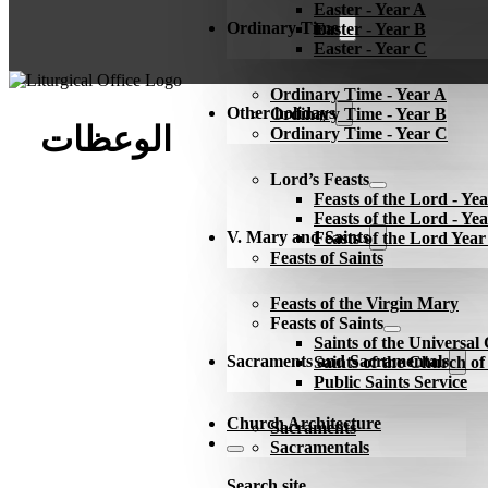
Easter - Year A
Ordinary Time
Easter - Year B
Easter - Year C
Ordinary Time - Year A
Other holidays
Ordinary Time - Year B
الوعظات
Ordinary Time - Year C
Lord’s Feasts
Feasts of the Lord - Ye
Feasts of the Lord - Ye
V. Mary and Saints
Feasts of the Lord Yea
Feasts of Saints
Feasts of the Virgin Mary
Feasts of Saints
Saints of the Universa
Sacraments and Sacramentals
Saints of the Church o
Public Saints Service
Church Architecture
Sacraments
Sacramentals
Search site