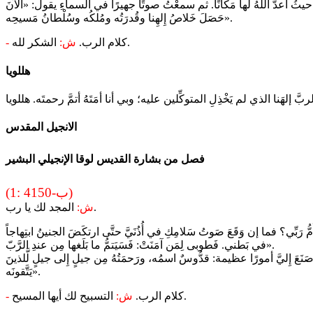
يثُ أعدَّ اللهُ لَها مَكانًا. ثم سمعْتُ صوتًا جهيرًا في السماءِ يقول: «الآنَ
حَصَلَ خَلاصُ إِلهِنا وقُدرَتُه ومُلكُه وسُلْطانُ مَسيحِه».
الشكر لله.
كلام الرب.
ش:
-
هللويا
الانجيل المقدس
فصل من بشارة القديس لوقا الإنجيلي البشير
(1: 41ب-50)
المجد لك يا رب.
ش:
ُّ رَبِّي؟ فما إن وَقَعَ صَوتُ سَلامِكِ في أُذُنَيَّ حتَّى ارتكَضَ الجنينُ ابتِهاجاً
في بَطني. فَطوبى لِمَن آمَنَتْ: فَسَيَتمُّ ما بَلَغها مِن عندِ الرَّبّ».
َنَعَ إِليَّ أمورًا عظيمة: قدُّوسٌ اسمُه، ورَحمَتُهُ مِن جيلٍ إِلى جيلٍ لَّلذينَ
يَتَّقونَه».
التسبيح لك أيها المسيح.
كلام الرب.
ش:
-