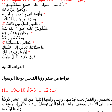
*
أقامَني المولى على جميعِ مملَكَـتِــهِ،
1)
وَدَفَـعَ إليَّ تاجَهُ،
*
وَأوْصَـانِي بِـتَـدبـيــرِ ابـنِـهِ،
وتَـرْشـيــحِـهِ لِـلمُلكْ.
*
عَلَيها إكليلٌ مِن ذَهَبْ،
2)
مَنْقُوشٌ عَلَيهِ عُنوانُ القداسَةْ،
*
وكانَ زينةَ كَرامَةٍ،
وصُنْعَةَ بَـراعَةْ.
*
تَعالَي، يامَليكَتَنا،
3)
يا سيَّدَتَنا، تَعالَي إلى جَنَّـتِكِ،
*
إنَّ عُرْفَ ثِـيـابِكِ
فَوقَ عُرْفِ كُـلِّ طِيبْ.
القراءة الثانية
قراءة من سفر رؤيا القديس يوحنا الرسول
(11: 19ب؛ 12: 1، 3-6أ، 10ب)
ا إلى الأرض. ووقفَ أَمامَ المَرأَةِ الَّتي توشِكُ أَن تَلِد، حَتَّى إِذا وَضَعَت
وَلَدَها ابْتَلَعَتْهُ.