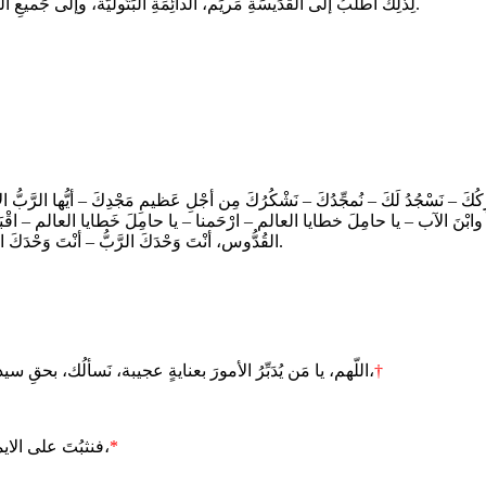
لِذلِكَ أَطلُبُ إلى القدِّيسَةِ مَريَم، الدائِمَةِ البَتُوليَّة، وإلى جَميعِ الملائِكَةِ والقِدِّيسين، وإلَيْكم أيُّها الإخْوَة، الصلاةَ مِن أجْلي، إلى الرَّبِّ إلَهِنا.
رِكُكَ – نَسْجُدُ لَكَ – نُمجِّدُكَ – نَشْكُرُكَ مِن أجْلِ عَظيمِ مَجْدِكَ – أيُّها الرَّب
ﷲ وابْنَ الآب – يا حامِلَ خطايا العالم – ارْحَمنا – يا حامِلَ خَطايا العالم – اقْبَلْ 
القُدُّوس، أنْتَ وَحْدَكَ الرَّبُّ – أنْتَ وَحْدَكَ العَليّ – يا يَسُوعُ المسيح – مَعَ الرُّوحِ القُدُس – في مَجْدِ ﷲِ الآب. – آمين.
†
اللّهم، يا مَن يُدَبِّرُ الأمورَ بعنايةٍ عجيبة، نَسألُك، بحقِ سيدةِ فلسطين، مريمَ العذراء، أن تدفعَ جميعَ الشدائِدِ عن الأرضِ المقدَّسة،
*
فنثبُتَ على الايمان، ونخدُمَك خدمةً جديرةً بك، انت ذو الجلال. بِرَبِّنَا يَسُوعَ المَسِيحِ ابْنِكَ،