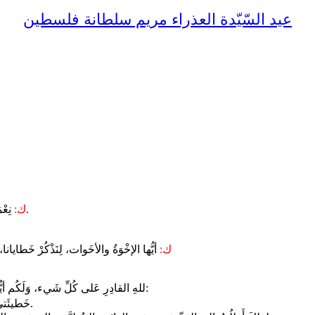
عيد السّيّدة العذراء مريم سلطانة فلسطين
نِعْمَةُ رَبِّنا يَسوعَ المسيحْ، ومَحَبَّةُ الله، وشَرِكَةُ الرُّوحِ القُدُس، مَعَكم جَميعًا.
ك:
ك:
أيُّها الإخْوَةُ والأخَوات، لِنَذْكُرْ خَطايانا، و
للهِ القادِرِ عَلى كُلِّ شَيء، وَلَكُم أيُّها الإخوة، بأنِّي خَطِئْتُ كَثيرًا، بِالفِكرِ والقَوْلِ والفِعْلِ والاهْمال:
خَطيئَتي عَظيمة، خَطيئَتي عَظيمة، خَطيئَتي عَظيمةٌ جدًا.