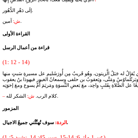
إلَى دَهْرِ الدُّهُور.
آمين.
ش:
القراءة الأولى
قراءة من أعمال الرسل
(1: 12 - 14)
الشكر لله.
كلام الرب.
ش:
–
المزمور
سوف تُهنِّئُني جميعُ الاجيال.
الردة:
(عن 1 مك 6: 14-15. سير 45: 14. نشيد 5: 1)