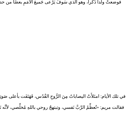
فوضعتْ ولداً ذَكراً، وهو الذي سَوفَ يَرْعى جَميعَ الأمَمِ بعصًا من حديد. 
في تلك الأيام: امتَلأَتْ اليصاباتُ مِنَ الرُّوحِ القُدُس، فَهَتَفَت بأعلى صَوتِها: 
فقالت مريم: «تُعظِّمُ الرَّبَّ نَفسي، وتبتهجُ روحي باللهِ مُخلِّصي، لأنَّه نَظر