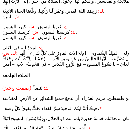
رَحِمَنا اللهُ القَدير، وَغَفَرَ لَنا زَلّاتِنا، وبَلَّغَنا الحياةَ الأبَدِيَّة.
ك:
آمين.
ش:
كيريا اليسون.
ك:
كيريا اليسون.
ش:
كريستا اليسون.
ك:
كريستا اليسون.
ش:
كيريا اليسون.
ك:
كيريا اليسون.
ش:
ك:
المجدُ للهِ في العُلى
ُّ الإله – الملِكُ السَّماوي – الإلهُ الآبُ القادِرُ على كلِّ شَيء – أيُّها
(ك، ش):
تَضَرُّعنا – أيُّها الجالِسُ مِن عَن يمينِ الآب – ارْحَمْنا – لِأنَّكَ أنْتَ وَحْدَكَ
الصلاة الجامعة
(صمت وجيز)
ك:
لنصلِّ
*
حيثُ أتمَّ ابنُك الوحيدُ سِرَّ الفداء بِحُبٍّ يفوقُ كلَّ وصف،
†
الَّذِي يَحْيَا وَيَمْلِكُ مَعَكَ، باتِّحَادِ الرُّوحِ القُدُسِ إِلٰهًا،