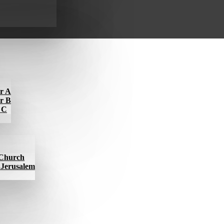
ar A
ar B
r C
l Church
f Jerusalem