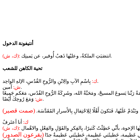
أنتيفونة الدخول
انتصَبَتِ الملكةُ، وعليْها ذَهبُ أُوفير، عن يَمينِك.
(ك، ش):
تحية الكاهن للشعب
بِاسْمِ الآبِ والِابْنِ والرُّوحِ القُدُسِ، الإلهِ الواحِد.
ك:
آمين.
ش:
وَمَعَ رُوحِكَ أَيْضًا.
ش:
(صمت قصير)
نَنْدَمْ عَلَيْها، فَنَكونَ أَهْلًا لِلِاحْتِفالِ بِالأَسرارِ المُقَدَّسَة.
ك:
أنا أعتَرفُ
(ك، ش):
(يقرعون الصدور)