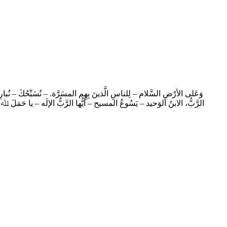
وَعَلى الأرْضِ السَّلام – لِلناسِ الَّذينَ بِهِم المسَرَّة. – نُسَبِّحُكَ – نُبا
الرَّبُّ، الابنُ الوَحيد – يَسُوعُ المسيح – أيُّها الرَّبُّ الإلَه – يا حَمَلَ 