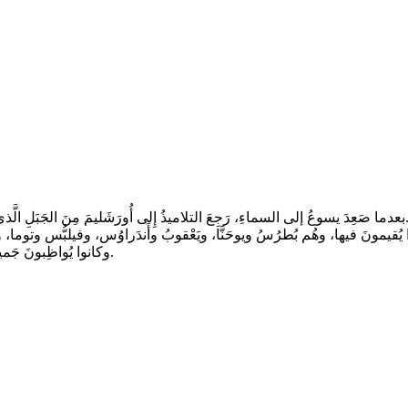
تلاميذُ إِلى أُورَشَليمَ مِنَ الجَبَلِ الَّذي يُقالُ له جَبَلُ الَّزيتون، وهُو قَريبٌ مِن أُورَشَليم عل مسيرةِ سَبتٍ منها.
وكانوا يُواظِبونَ جَميعًا عل الصَّلاةِ بِقَلبٍ واحِد، معَ بَعضِ النِّسوَةِ ومَريَمَ أُمِّ يسوع ومعَ إخوَتِه.