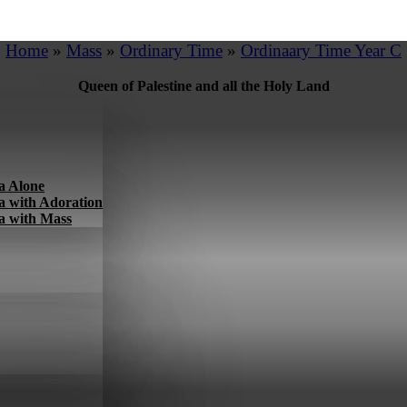
Home
»
Mass
»
Ordinary Time
»
Ordinaary Time Year C
Queen of Palestine and all the Holy Land
a Alone
a with Adoration
a with Mass