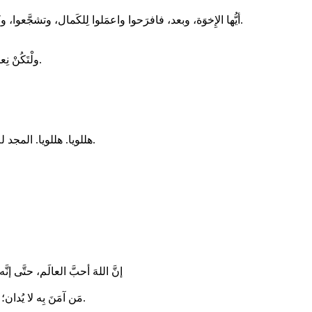
أيُّها الإِخوَة، وبعد، فافرَحوا واعمَلوا لِلكَمال، وتشجَّعوا، وكونوا على رأيٍ واحِد، وعيشوا بِسَلام، وإلهُ المَحبَّةِ والسَّلامِ يَكونُ معَكُم.
ولْتَكُنْ نِعمةُ يسوعَ المسيح ومَحبَّةُ اللهِ وشَرِكَةُ الرُّوحِ القُدُسِ معَكُم جَميعاً. آمين.
هللويا. هللويا. المجد للآب والابن والروح القدس، * لله الكائِن، والّذي كان، والّذي يأتي. هللويا.
إنَّ اللهَ أحبَّ العالَم، حتَّى إنَّه
مَن آمَنَ بِه لا يُدان؛ ومَن لم يُؤمِنْ بِه، فقَد دِينَ مُنذُ الآن، لأنَّهُ لم يُؤمِنْ بِاسمِ ابنِ اللهِ الوَحيد.