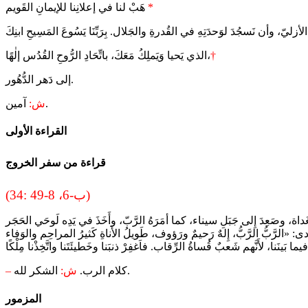
*
هَبْ لنا في إعلانِنا للإيمانِ القَويم
†
الذي يَحيا وَيَملِكُ مَعَكَ، باتِّحَادِ الرُّوحِ القُدُس إلٰهًا،
إلى دَهر الدُّهُور.
آمين.
ش:
القراءة الأولى
قراءة من سفر الخروج
(34: 4ب-6، 8-9)
الشكر لله.
كلام الرب.
ش:
–
المزمور