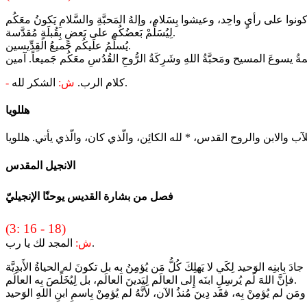
لِيُسَلِّمْ بَعضُكُم على بَعضٍ بِقُبلَةٍ مُقدَّسة.
يُسلِّمُ علَيكُم جَميعُ القِدِّيسين.
الشكر لله.
كلام الرب.
ش:
-
هللويا
الانجيل المقدس
فصل من بشارة القديس يوحنّا الإنجيليّ
(3: 16 - 18)
المجد لك يا رب.
ش:
 جادَ بِابنِه الوَحيد لِكَي لا يَهلِكَ كُلُّ مَن يُؤمِنُ بِه بل تكونَ له الحياةُ الأَبدِيَّة
فإنَّ اللهَ لَم يُرسِلِ ابنَه إِلى العالَم لِيَدينَ العالَم، بل لِيُخَلِّصَ بِه العالَم.