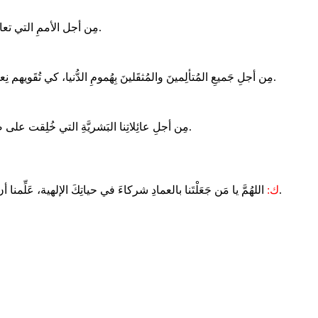
مِن أجل الأممِ التي تعاني من الكراهيةِ والخوف، كي يقودها روح الحقِّ الى الوحدةِ والوفاق.
مِن أجلِ جَميعِ المُتألِمينَ والمُثقَلينَ بِهُمومِ الدُّنيا، كي تُقَويهم نِعمَة الروح القُدُس، فَيَحمِلوا صَليبِهِم عل مِثالِ المسيح بِصَبرٍ وشَجاعةٍ.
مِن أجلِ عائِلاتِنا البَشريَّةِ التي خُلِقت على صورةِ العائِلةِ الإلهيَّة، كَي تَحيا بِالمَحبَّةِ والوِحدَةِ، وروحِ الفَرحِ والسلام.
اللهُمَّ يا مَن جَعَلْتَنا بالعمادِ شركاءَ في حياتِكَ الإلهية، عَلِّمنا أن نُحبَّكَ ونُحبَّ بعضُنا بعضًا على مثال محبّة الأقانيمِ الثلاثةِ. بالمسيح ربِّنا.
ك: