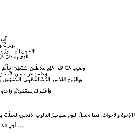
آبٍ ضَابِطِ الكُلِّ، خَالِقِ السَّمَاءِ وَالأرْضِ، كُلِّ مَا يُـرَى وَمَا لَا يُـرَى.
وَبِرَبٍّ وَاحِدٍ يَسُوعَ المَسِيحِ، ابْـنِ اللهِ الوَحِيدِ، المَوْلُودِ مِنَ الآبِ قَـبْـلَ كُلِّ الدُّهُور.
إلَهٌ مِن إلَهٍ، نُـورٌ مِن نُـورٍ، إلَهٌ حَقٌّ مِن إلَهٍ حَقّ، مَولُودٌ غَيرُ مَخْلُوق، مُسَاوٍ لِلآبِ في الجَوْهَر:
الَّذِي بِهِ كَانَ كُلُّ شَيْء. الَّذِي مِنْ أَجْلِنَا نَحْنُ البَشَر، وَمِن أَجْلِ خَلَاصِنَا، نَـزَلَ مِنَ السَّماءِ.
وصُلِبَ عَنَّا عَلَى عَهْدِ بِيلَاطُسَ البُـنْطِيّ؛ تَـألَّمَ وَمَاتَ وَقُبِرَ، وَقَامَ في اليَـوْمِ الثَّالِثِ، كَمَا في الكُتُب، وَصَعِدَ إلَى السَّمَاءِ،
وَجَلَسَ عَن يَـمِينِ الآب. وَأَيْضًا سَيَأْتِـي بِـمَجْدٍ عَظِيمٍ، لِـيَدِينَ الأحْيَاءَ وَالأمْوَات، الَّذِي لَا فَـنَاءَ لِمُلْكِهِ.
وَبِالرُّوحِ القُدُسِ، الرَّبِّ المُحْيِـي: الـمُنْـبَـثِقِ مِنَ الآبِ وَالاِبْـن. الَّذِي مَعَ الآبِ وَالاِبنِ يُسْجَدُ لَهُ ويـُمَجَّد: الَنَاطِقِ بالأَنْـبِيَاء.
وَأعْتَـرِفُ بِـمَعْمُودِيَّةٍ وَاحِدَةٍ لِمَغْفِرَةِ الخَطَايَا. وَأتَـرَجَّى قِيَامَةَ المَوْتَى، وَالحَـيَاةَ في الدَّهْرِ الآتي. آمِينْ.
مِن أجلِ الكَنيسَة الُمقدَّسة، كيْ تَجمعَ البَشريَّةَ جَمعاء، وتُشْرِكَها في حَياةِ الثالوث.