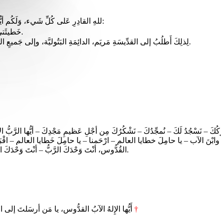
للهِ القادِرِ عَلى كُلِّ شَيء، وَلَكُم أيُّها الإخوة، بأنِّي خَطِئْتُ كَثيرًا، بِالفِكرِ والقَوْلِ والفِعْلِ والاهْمال:
خَطيئَتي عَظيمة، خَطيئَتي عَظيمة، خَطيئَتي عَظيمةٌ جدًا.
لِذلِكَ أَطلُبُ إلى القدِّيسَةِ مَريَم، الدائِمَةِ البَتُوليَّة، وإلى جَميعِ الملائِكَةِ والقِدِّيسين، وإلَيْكم أيُّها الإخْوَة، الصلاةَ مِن أجْلي، إلى الرَّبِّ إلَهِنا.
رِكُكَ – نَسْجُدُ لَكَ – نُمجِّدُكَ – نَشْكُرُكَ مِن أجْلِ عَظيمِ مَجْدِكَ – أيُّها الرَّب
ﷲ وابْنَ الآب – يا حامِلَ خطايا العالم – ارْحَمنا – يا حامِلَ خَطايا العالم – اقْبَلْ 
القُدُّوس، أنْتَ وَحْدَكَ الرَّبُّ – أنْتَ وَحْدَكَ العَليّ – يا يَسُوعُ المسيح – مَعَ الرُّوحِ القُدُس – في مَجْدِ ﷲِ الآب. – آمين.
†
أَيُّها الإِلهُ الآبُ القدُّوس، يا مَن أرسَلتَ إلى العالمِ كلِمةَ الحَقِّ وروحَ القداسة، لكي تَكشِفَ لِلبَشرِ عن سِرِّكَ العجيب