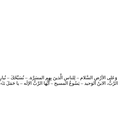
وَعَلى الأرْضِ السَّلام – لِلناسِ الَّذينَ بِهِم المسَرَّة. – نُسَبِّحُكَ – نُبا
الرَّبُّ، الابنُ الوَحيد – يَسُوعُ المسيح – أيُّها الرَّبُّ الإلَه – يا حَمَلَ 