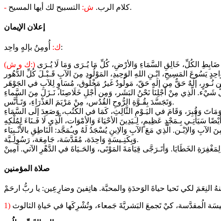
التسبيح لك أيها المسيح.
كلام الرب.
ش:
-
إعلان الإيمان
أُومِنُ بإلهٍ واحِد:
ك:
(ك و ش:)
وَتَجَسَّدَ بِقُـوَّةِ الرُّوحِ القُدُس، مِنْ مَرْيَمَ العَذْرَاءِ، وَتَـأَنَّس.
وَبِكَنِـيسَةٍ وَاحِدَة، مُقَدَّسَة، جَامِعَة، رَسُولِـيَّة.
صلاة المؤمنين
1)