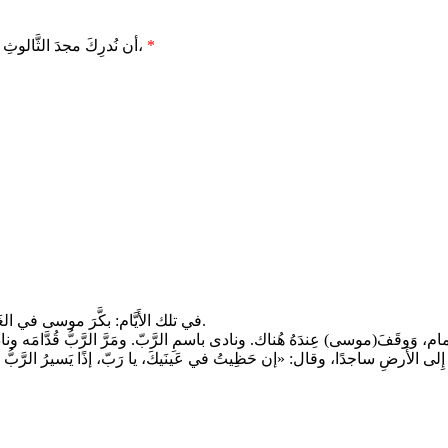
*
أن نُدرِكَ مجدَ الثَّالوثِ الأزليّ، وأن نَسجُدَ لوَحدَتِهِ في القُدرةِ والجَلال. بِرَبِّنَا يَسُوعَ المَسِيحِ ابنِكَ،
في تلك الأَيَّام: بكَّرَ موسى في الغَداة، وصَعِدَ إِلى جَبَلِ سيناء، كما أمَرَهُ الرَّبّ، وأَخَذَ في يَدِه لَوحَي الحَجَر.