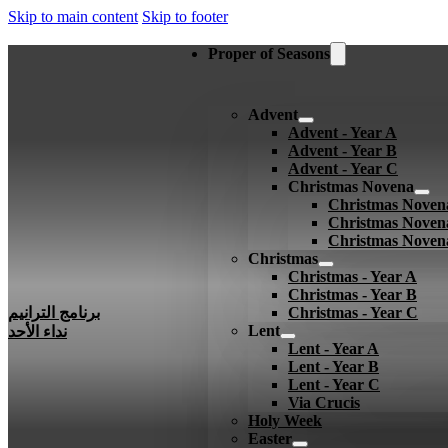
Skip to main content
Skip to footer
Proper of Seasons
Advent
Advent - Year A
Advent - Year B
Advent - Year C
Christmas Novena
Christmas Noven
Christmas Noven
Christmas Noven
Christmas
Christmas - Year A
Christmas - Year B
Christmas - Year C
برنامج الترانيم
Lent
نداء الأحد
Lent - Year A
Lent - Year B
Lent - Year C
Via Crucis
Holy Week
Easter