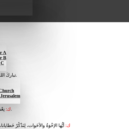
ar A
ar B
r C
تباركَ اللهُ الآب، وابنُ اللهِ الوحيد، والرُّوحُ القدس، إنَّه آتانا مِن مَراحِمِهِ.
l Church
f Jerusalem
نِعْمَةُ رَبِّنا يَسوعَ المسيحْ، ومَحَبَّةُ الله، وشَرِكَةُ الرُّوحِ القُدُس، مَعَكم جَميعًا.
ك:
ك:
أيُّها الإخْوَةُ والأخَوات، لِنَذْكُرْ خَطايانا، و