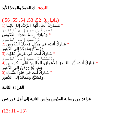
لكَ الحمدُ والمجدُ للأبد!
الردة:
( دانيال3: 52، 53، 54، 55، 56)
*
مُـبـارَكٌ أَنتَ، أَيُّها ٱلرَّبُّ، إِلَهُ آبائِـنا
1)
وَحَميدٌ وَرفيعٌ إِلى ٱلدُّهُور
*
وَمُبارَكٌ إِسمُ مَجدِكَ القُدّوس
وَرَفيعٌ إِلى ٱلدُّهور.
*
مُبارَكٌ أَنتَ، في هَيكَلِ مَجدِكَ القُدّوس
2)
وَمُسَبَّحٌ وَمُمَجَّدٌ إِلى الدُّهور
*
مُبارَكٌ أَنتَ، في عَرشِ مُلكِكَ
3)
وَمُسَبَّحٌ وَرفيعٌ إِلى ٱلدُّهور.
*
مُبارَكٌ أَنتَ، أَيُّها النّاظِرُ ٱلأَعماق، الجالِسُ عَلى الكَروبين
4)
وَمُسَبَّحٌ وَرَفيعٌ إِلى الدُّهور.
*
مُبارَكٌ أَنتَ في جَلَدِ السَّماء
5)
وَمُسَبَّحٌ وَمُمَجَّدٌ إِلى الدُّهور.
القراءة الثانية
قراءة من رسالة القدّيس بولس الثانية إلى أهل قورنتس
(13: 11 - 13)