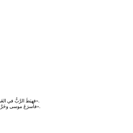
فهبَطَ الرَّبُّ في الغَمام، وَوقَفَ(موسى) عِندَهُ هُناك. ونادى باسمِ الرَّبّ. ومَرَّ الرَّبُّ قُدَّامَه ونادى: «الرَّبُّ الرَّبُّ، إِلهٌ رَحيمٌ ورَؤوف، طَويلُ الأَناةِ كَثيرُ المراحِم والوَفاء».
فأسرَعَ موسى وخَرَّ إِلى الأَرضِ ساجدًا، وقال: «إن حَظِيتُ في عَينَيكَ، يا رَبّ، إذًا يَسيرُ الرَّبُّ فيما بَينَنا، لأَنَّهم شَعبٌ قُساةُ الرِّقاب. فاَغفِرْ ذنبَنا وخَطيئَتَنا واتَّخِذْنا مِلْكًا».