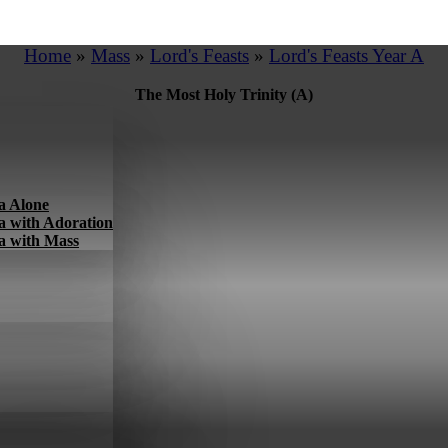
Home
»
Mass
»
Lord's Feasts
»
Lord's Feasts Year A
The Most Holy Trinity (A)
a Alone
a with Adoration
a with Mass