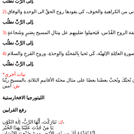
إلى الرَّبِّ نطلُب.
2)
إلى الرَّبِّ نطلُب.
3)
إلى الرَّبِّ نطلُب.
4)
إلى الرَّبِّ نطلُب.
*نيات أخرى
ش:
آمين
رفع القرابين
تَبَارَكْتَ، أَيُّهَا الرَّبُّ، إلٰهَ الكَوْن،
ك:
يَا مَنْ جُدْتَ عَلَيْنَا بِهَذَا الخُبْز:
إنَّنَا نُقَدِّمُهُ لَكَ مِن ثَمَرِ الأرْضِ ومِنْ صُنْعِ يَدِ الإنْسَان،