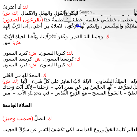
ك:
أنا أعتَرفُ
Search
(ك، ش):
×
(يقرعون الصدور)
Ar
رَحِمَنا اللهُ القَدير، وَغَفَرَ لَنا زَلّاتِنا، وبَلَّغَنا الحياةَ الأبَدِيَّة.
ك:
آمين.
ش:
كيريا اليسون.
ك:
كيريا اليسون.
ش:
كريستا اليسون.
ك:
كريستا اليسون.
ش:
كيريا اليسون.
ك:
كيريا اليسون.
ش:
ك:
المجدُ للهِ في العُلى
ُّ الإله – الملِكُ السَّماوي – الإلهُ الآبُ القادِرُ على كلِّ شَيء – أيُّها
(ك، ش):
تَضَرُّعنا – أيُّها الجالِسُ مِن عَن يمينِ الآب – ارْحَمْنا – لِأنَّكَ أنْتَ وَحْدَكَ
الصلاة الجامعة
(صمت وجيز)
ك:
لنصلِّ