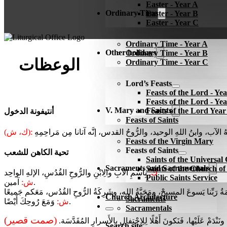
Easter - Year A
Ordinary Time
Easter - Year B
Easter - Year C
Ordinary Time - Year A
Other holidays
Ordinary Time - Year B
الوعظات
Ordinary Time - Year C
Lord’s Feasts
Feasts of the Lord - Ye
Feasts of the Lord - Ye
V. Mary and Saints
Feasts of the Lord Yea
أنتيفونة الدخول
Feasts of Saints
(ك، ش):
Feasts of the Virgin Mary
Feasts of Saints
تحية الكاهن للشعب
Saints of the Universa
Sacraments and Sacramentals
Saints of the Church o
بِاسْمِ الآبِ والِابْنِ والرُّوحِ القُدُسِ، الإلهِ الواحِد.
ك:
Public Saints Service
آمين.
ش:
Church Architecture
Sacraments
وَمَعَ رُوحِكَ أَيْضًا.
ش:
Sacramentals
(صمت قصير)
نَنْدَمْ عَلَيْها، فَنَكونَ أَهْلًا لِلِاحْتِفالِ بِالأَسرارِ المُقَدَّسَة.
Search site