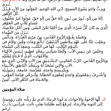
يُـرَى.
وَبِرَبٍّ وَاحِدٍ يَسُوعَ المَسِيحِ، ابْـنِ اللهِ الوَحِيدِ، المَوْلُودِ مِنَ الآبِ قَـبْـلَ
كُلِّ الدُّهُور.
إلَهٌ مِن إلَهٍ، نُـورٌ مِن نُـورٍ، إلَهٌ حَقٌّ مِن إلَهٍ حَقّ، مَولُودٌ غَيرُ مَخْلُوق،
مُسَاوٍ لِلآبِ في الجَوْهَر:
الَّذِي بِهِ كَانَ كُلُّ شَيْء. الَّذِي مِنْ أَجْلِنَا نَحْنُ البَشَر، وَمِن أَجْلِ خَلَاصِنَا،
نَـزَلَ مِنَ السَّماءِ.
وَتَجَسَّدَ بِقُـوَّةِ الرُّوحِ القُدُس، مِنْ مَرْيَمَ العَذْرَاءِ، وَتَـأَنَّس.
وصُلِبَ عَنَّا عَلَى عَهْدِ بِيلَاطُسَ البُـنْطِيّ؛ تَـألَّمَ وَمَاتَ وَقُبِرَ، وَقَامَ في
اليَـوْمِ الثَّالِثِ، كَمَا في الكُتُب، وَصَعِدَ إلَى السَّمَاءِ،
وَجَلَسَ عَن يَـمِينِ الآب. وَأَيْضًا سَيَأْتِـي بِـمَجْدٍ عَظِيمٍ، لِـيَدِينَ الأحْيَاءَ
وَالأمْوَات، الَّذِي لَا فَـنَاءَ لِمُلْكِهِ.
وَبِالرُّوحِ القُدُسِ، الرَّبِّ المُحْيِـي: الـمُنْـبَـثِقِ مِنَ الآبِ وَالاِبْـن. الَّذِي مَعَ
الآبِ وَالاِبنِ يُسْجَدُ لَهُ ويـُمَجَّد: الَنَاطِقِ بالأَنْـبِيَاء.
وَبِكَنِـيسَةٍ وَاحِدَة، مُقَدَّسَة، جَامِعَة، رَسُولِـيَّة.
وَأعْتَـرِفُ بِـمَعْمُودِيَّةٍ وَاحِدَةٍ لِمَغْفِرَةِ الخَطَايَا. وَأتَـرَجَّى قِيَامَةَ المَوْتَى،
وَالحَـيَاةَ في الدَّهْرِ الآتي. آمِينْ.
صلاة المؤمنين
ك:
أيُّها الإخوةُ والأخواتُ، يَدعُونا الرمادُ، الذي تمَّ رشُّه على رؤوسِنا،
إلى التوبة والارتداد. لِنرفَعْ إليهِ طلباتِنا بقلبٍ تائب، مُردِّدين: يا ربُّ
ارحَم.