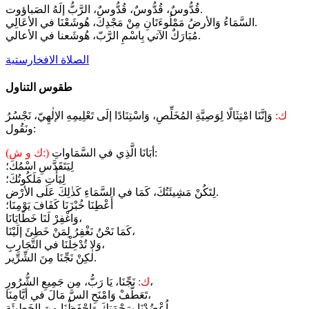
قُدُّوسٌ، قُدُّوسٌ، قُدُّوسٌ، الرَّبُّ إلَهُ الصَباؤوت.
السَّمَاءُ وَالأرضُ مَمْلُوءَتَانِ مِنْ مَجْدِكَ، هُوشَعْنَا في الأعَالِي.
مُبَارَكٌ الآتي بِاسْمِ الرَّبّ، هُوشَعنا في الأعالي.
الصلاة الافخارستية
طقوس التناول
ك:
وَإنَّنَا امْتِثَالًا لِوَصِيَّةِ المُخَلِّصِ، وَاسْتِنَادًا إلَى تَعْلِيمِهِ الإلٰهِيّ، نَجْسُرُ
ونَقُول:
أبَانَا الَّذِي في السَّمَاواتِ:
(ك و ش:)
لِيَتَقَدَّسِ اسْمُكَ؛
لِيَأْتِ مَلَكُوتُكَ؛
لِتَكُنْ مَشِيئَتُكَ، كَمَا في السَّمَاءِ كَذٰلِكَ عَلَى الأرْض.
أَعْطِنَا خُبْزَنَا كَفَافَ يَوْمِنَا؛
وَاغْفِرْ لَنَا خَطَايَانَا،
كَمَا نَحْنُ نَغْفِرُ لِمَنْ خَطِئَ إلَيْنَا،
وَلا تُدْخِلْنَا في التَّجَارِبِ،
لٰكِنْ نَجِّنَا مِنَ الشِّرِّير.
نَجِّنَا، يَا رَبُّ، مِن جَمِيعِ الشُّرُورِ،
ك:
تَعَطَّفْ وَامْنَحِ السَّ مَالَ في أيَّامِنَا،
اُعْضُدْنَا بِرَحْمَتِكَ وَاحْفَظْنَا مِنَ الخَطِيئَةِ،