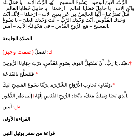
الرَّبُّ، الابنُ الوَحيد – يَسُوعُ المسيح – أيُّها الرَّبُّ الإلَه – يا حَمَلَ ﷲ
وابْنَ الآب – يا حامِلَ خطايا العالم – ارْحَمنا – يا حامِلَ خَطايا العالم –
اقْبَلْ تَضَرُّعنا – أيُّها الجالِسُ مِن عَن يمينِ الآب – ارْحَمْنا – لِأنَّكَ أنْتَ
وَحْدَكَ القُدُّوس، أنْتَ وَحْدَكَ الرَّبُّ – أنْتَ وَحْدَكَ العَليّ – يا يَسُوعُ
المسيح – مَعَ الرُّوحِ القُدُس – في مَجْدِ ﷲِ الآب. – آمين.
الصلاة الجامعة
(صمت وجيز)
ك:
لنصلِّ
†
هبْنَا، يَا رَبُّ، أَنْ نَسْتَهِلَّ اليَوْمَ، بِصَوْمٍ مُقَدَّسٍ، دَرْبَ جِهَادِنَا الرُّوحِيّ،
*
فَنَتَسَلَّحَ بِالقَنَاعَة
*
وَنُقَاوِمَ تَجَارِبَ الأَرْوَاحِ الشِّرِّيرَة. بِرَبِّنَا يَسُوعَ المَسِيحِ ابْنِكَ،
إلَى دَهْرِ الدُّهُور.
الَّذِي يَحْيَا وَيَمْلِكُ مَعَكَ، باتِّحَادِ الرُّوحِ القُدُسِ إلٰهًا،
†
آمين.
ش:
القراءة الأولى
قراءة من سفر يوئيل النبي