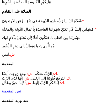
وَلـِخَيْرِ الكنيسةِ المقدَّسَةِ بِأَسْرِها.
الصلاة على التقادم
†
نُقَدِّمُ لَكَ، يا رَبُّ، هٰذِهِ الذّبيحَةَ في بَدْءِ الزَّمَنِ الأربَعينيّ،
*
مُبتَهِلينَ إلَيكَ كَي تَكبَحَ شَهَواتِنا الفاسِدَةَ بِأعمالِ التَّوبَةِ والمَحَبَّة،
وَتُبرِئَنا مِن خَطايانا، فنَكُونَ أهلًا لِأن نَحتَفِلَ بآلامِ ابنِكَ.
هُوَ الَّذي يَحيا وَيَملِكُ إلى دَهرِ الدُّهُور.
ش:
آمين
المقدمة
ومَعَ رُوحِكَ أَيضًا.
ك:
الرَّبُّ مَعَكُم.
ش:
إنَّهَا لَدَى الرَّبّ.
ك:
لِنَرفَعْ قُلُوبَنَا إلى العُلَى.
ش:
ذَلِكَ حَقٌّ وعَدْل.
ك:
لِنَشْكُرِ الرَّبَّ إلٰهَنَا.
ش:
نص المقدمة
عند نهاية المقدمة