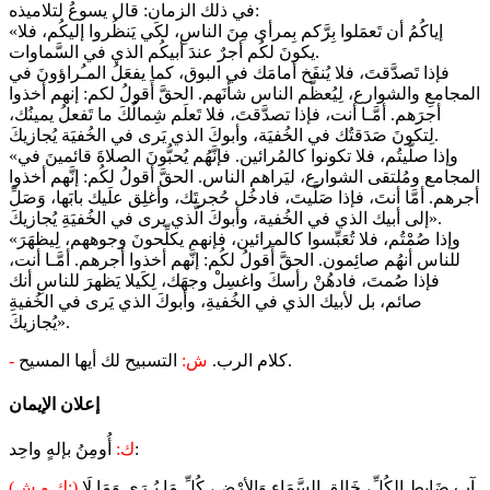
في ذلك الزمان: قال يسوعُ لتلاميذه:
«إياكُمُ أن تَعمَلوا بِرَّكم بِمرأى مِنَ الناسِ، لكَي يَنظُروا إليكُم، فلا
يكونَ لكُم أجرٌ عندَ أبيكُم الذي في السَّماوات.
فإذا تَصدَّقتَ، فلا يُنفَخ أمامَك في البوق، كما يفعَلُ المـُراؤونَ في
المجامعِ والشوارع، لِيُعظَّم الناس شأنَهم. الحقَّ أَقولُ لكم: إنهم أخذوا
أجرَهم. أمَّـا أنت، فإذا تصدَّقتَ، فلا تَعلَم شِمالُكَ ما تَفعلُ يمينُك،
لِتكونَ صَدَقتُك في الخُفيَة، وأبوكَ الذي يَرى في الخُفيَة يُجازيكَ.
«وإذا صلَّيتُم، فلا تكونوا كالمُرائين. فإنَّهُم يُحبُّونَ الصلاةَ قائمينَ في
المجامع ومُلتقى الشوارع، ليَراهم الناس. الحقَّ أقولُ لكُم: إنَّهم أخذوا
أجرهم. أمَّا أنتَ، فإذا صَلَّيتَ، فادخُل حُجرتَك، وأغلِق علَيك بابَها، وَصَلِّ
إلى أبيك الذي في الخُفية، وأبوكَ الَّذي يرى في الخُفيَةِ يُجازيكَ».
«وإذا صُمْتُم، فلا تُعَبِّسوا كالمرائين، فإنهم يكلِّحونَ وجوههم، لِيظهَرَ
للناس أنهُم صائِمون. الحقَّ أَقولُ لكُم: إنَّهم أخذوا أجرهم. أمَّـا أنت،
فإذا صُمتَ، فادهُنْ رأسكَ واغسِلْ وجهَك، لِكَيلا يَظهرَ للناسِ أنك
صائم، بل لأبيك الذي في الخُفيةِ، وأبوكَ الذي يَرى في الخُفيةِ
يُجازيكَ».
التسبيح لك أيها المسيح.
كلام الرب.
ش:
-
إعلان الإيمان
أُومِنُ بإلهٍ واحِد:
ك:
آبٍ ضَابِطِ الكُلِّ، خَالِقِ السَّمَاءِ وَالأرْضِ، كُلِّ مَا يُـرَى وَمَا لَا
(ك و ش:)