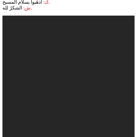
اذهَبوا بسلام المسيح.
ك:
الشكرُ لله.
ش: