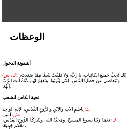
الوعظات
أنتيفونة الدخول
إنّكَ تُحِبُّ جَميعَ الكائِناتِ، يا رَبُّ، وَلا تَمْقُتُ شَيئًا مِمّا صَنَعتَ،
(ك، ش):
وَتَتَغاضى عَن خَطايا النّاسِ، لِكَي يَتُوبُوا، وَتَغفِرُ لَهُم لأنَّكَ أنتَ الرَّبُّ
إلَهُنا.
تحية الكاهن للشعب
بِاسْمِ الآبِ والِابْنِ والرُّوحِ القُدُسِ، الإلهِ الواحِد.
ك:
آمين.
ش:
ك:
نِعْمَةُ رَبِّنا يَسوعَ المسيحْ، ومَحَبَّةُ الله، وشَرِكَةُ الرُّوحِ القُدُس،
مَعَكم جَميعًا.