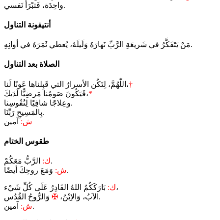
واحِدَة، فَتبْرَأَ نَفسي.
أنتيفونة التناول
مَنْ يَتَفَكَّرُ في شَريعَةِ الرَّبِّ نَهارَهُ وَلَيلَهُ، يُعطي ثَمَرَهُ في أوانِهِ.
الصلاة بعد التناول
†
اللّٰهُمَّ، لِتَكُن الأسرارُ التي قَبِلناها عَونًا لَنا،
*
فَيَكُونَ صَومُنا مَرضِيًّا لَدَيكَ،
وعِلاجًا شافِيًا لِنُفُوسِنا.
بِالمَسِيحِ رَبِّنَا.
ش:
آمين
طقوس الختام
الرَّبُّ مَعَكُمْ.
ك:
وَمَعَ روحِكَ أيضًا.
ش:
بَارَكَكُمُ اللهُ القَادِرُ عَلَى كُلِّ شَيْء،
ك:
وَالرُّوحُ القُدُس.
الآبُ، وَالاِبْنُ،
✠
آمين.
ش: