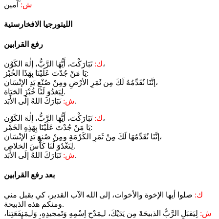
ش:
آمين
رفع القرابين
تَبَارَكْتَ، أَيُّهَا الرَّبُّ، إلٰهَ الكَوْن،
ك:
يَا مَنْ جُدْتَ عَلَيْنَا بِهَذَا الخُبْز:
إنَّنَا نُقَدِّمُهُ لَكَ مِن ثَمَرِ الأرْضِ ومِنْ صُنْعِ يَدِ الإنْسَان،
لِيَغدُوَ لَنَا خُبْزَ الحَيَاة.
تَبَارَكَ اللهُ إلَى الأَبَد.
ش:
تَبَارَكْتَ، أَيُّهَا الرَّبُّ، إلٰهَ الكَوْن،
ك:
يَا مَنْ جُدْتَ عَلَيْنَا بِهَذِهِ الخَمْر:
إنَّنَا نُقَدِّمُهَا لَكَ مِنْ ثَمَرِ الكَرْمَةِ ومِنْ صُنعِ يَدِ الإنْسَان،
لِتَغْدُوَ لَنَا كَأْسَ الخلاص.
تَبَارَكَ اللهُ إلَى الأَبَد.
ش:
بعد رفع القرابين
ك:
صلوا أيها الإخوة والأخوات، إلى الله الآب القدير، كي يقبل مني
ومنكم هذه الذبيحة.
ش:
لِيَقبَلِ الرَّبُّ الذبيحَةَ مِن يَدَيْكَ، لـِمَدْحِ اِسْمِهِ وَتَمجيدِهِ، وَلـِمَنفَعَتِنا،