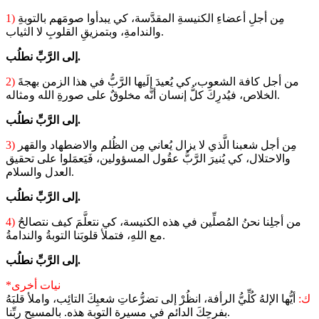
مِن أجلِ أعضاءِ الكنيسةِ المقدَّسة، كي يبدأوا صومَهم بالتوبةِ
1)
والندامةِ، وبتمزيقِ القلوبِ لا الثياب.
إلى الرَّبِّ نطلُب.
من أجل كافة الشعوب، كي يُعيدَ إلَيها الرَّبُّ في هذا الزمن بهجةَ
2)
الخلاص، فيُدرِكَ كلُّ إنسان أنَّه مخلوقٌ على صورةِ الله ومثاله.
إلى الرَّبِّ نطلُب.
مِن أجل شعبنا الَّذي لا يزال يُعاني مِن الظُلم والاضطهاد والقهر
3)
والاحتلال، كي يُنيرَ الرَّبُّ عقُول المسؤولين، فَيَعمَلوا على تحقيق
العدل والسلام.
إلى الرَّبِّ نطلُب.
من أجلِنا نحنُ المُصلِّين في هذه الكنيسة، كي نتعلَّمَ كيف نتصالحُ
4)
مع اللهِ، فتملأ قلوبَنا التوبةُ والندامةُ.
إلى الرَّبِّ نطلُب.
*نيات أخرى
ك:
أيُّها الإلهُ كُلِّيُّ الرأفة، انظُرْ إلى تضرُّعاتِ شعبِكَ التائِب، واملأ قلبَهُ
بفرحِكَ الدائم في مسيرة التوبة هذه. بالمسيحِ ربِّنا.