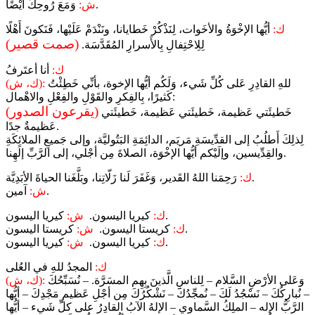
وَمَعَ رُوحِكَ أَيْضًا.
ش:
ك:
أيُّها الإخْوَةُ والأخَوات، لِنَذْكُرْ خَطايانا، ونَنْدَمْ عَلَيْها، فَنَكونَ أَهْلًا
(صمت قصير)
لِلِاحْتِفالِ بِالأَسرارِ المُقَدَّسَة.
ك:
أنا أعتَرفُ
للهِ القادِرِ عَلى كُلِّ شَيء، وَلَكُم أيُّها الإخوة، بأنِّي خَطِئْتُ
(ك، ش):
كَثيرًا، بِالفِكرِ والقَوْلِ والفِعْلِ والاهْمال:
(يقرعون الصدور)
خَطيئَتي عَظيمة، خَطيئَتي عَظيمة، خَطيئَتي
عَظيمةٌ جدًا.
لِذلِكَ أَطلُبُ إلى القدِّيسَةِ مَريَم، الدائِمَةِ البَتُوليَّة، وإلى جَميعِ الملائِكَةِ
والقِدِّيسين، وإلَيْكم أيُّها الإخْوَة، الصلاةَ مِن أجْلي، إلى الرَّبِّ إلَهِنا.
رَحِمَنا اللهُ القَدير، وَغَفَرَ لَنا زَلّاتِنا، وبَلَّغَنا الحياةَ الأبَدِيَّة.
ك:
آمين.
ش:
كيريا اليسون.
ك:
كيريا اليسون.
ش:
كريستا اليسون.
ك:
كريستا اليسون.
ش:
كيريا اليسون.
ك:
كيريا اليسون.
ش:
ك:
المجدُ للهِ في العُلى
وَعَلى الأرْضِ السَّلام – لِلناسِ الَّذينَ بِهِم المسَرَّة. – نُسَبِّحُكَ
(ك، ش):
– نُبارِكُكَ – نَسْجُدُ لَكَ – نُمجِّدُكَ – نَشْكُرُكَ مِن أجْلِ عَظيمِ مَجْدِكَ – أيُّها
الرَّبُّ الإله – الملِكُ السَّماوي – الإلهُ الآبُ القادِرُ على كلِّ شَيء – أيُّها