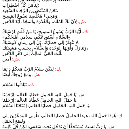
لِنَأْمَنَ كُلَّ اضْطِرَاب:
نَحْنُ المُنْتَظِرينَ الرَّجَاءَ السَّعِيد،
وَمَجِيءَ مُخَلِّصِنَا يَسُوعَ المَسِيح.
لِأنَّ لَكَ المُلْك، والقُدْرَةَ والمَجْدْ، أبَدَ الدُّهور.
ش:
أَيُّهَا الرَّبُّ يَسُوعُ المَسِيح، يَا مَنْ قُلْتَ لِرُسُلِكَ:
ك:
«السَّلام أَسْتَودِعُكُم، سلامي أَمْنَحُكُم»
لا تَنْظُرْ إلَى خَطَايَانَا، بَلْ إلَى إيمَانِ كَنِيسَتِكَ،
وَتَنَازَلْ وَأَوْلِهَا الوَحْدَةَ وَالسَّلام، بِحَسَبِ مَشِيئَتِكَ،
أَنْتَ الحَيُّ المَالِكُ إلَى دَهْرِ الدُّهُور.
آمين.
ش:
لِيَكُنْ سَلامُ الرَّبِّ مَعَكُمْ دَائِمًا.
ك:
ومَعَ رُوحِكَ أيضًا.
ش:
تَبَادَلُوا السَّلام.
ك:
يَا حَمَلَ اللهِ، الحَامِلَ خَطَايَا العَالَم: اِرْحَمْنَا.
ش:
يَا حَمَلَ اللهِ، الحَامِلَ خَطَايَا العَالَم: اِرْحَمْنَا.
يَا حَمَلَ اللهِ، الحَامِلَ خَطَايَا العَالَم: اِمْنَحْنَا السَّلام.
ك:
هُوذا حَملُ الله، هوذا الحاملُ خَطايا العالَم، طُوبى للمَدعُوِّينَ إلى
وَليمَةِ الحَمَل.
ش:
يا رَبُّ لَستُ مُسْتَحقًّا أنْ تَدْخُلَ تَحتَ سَقفي: لكِنْ قُلْ كَلِمةً