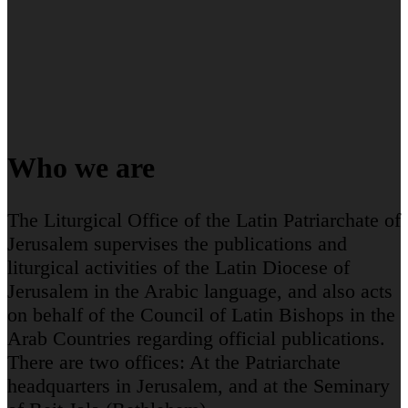
Who we are
The Liturgical Office of the Latin Patriarchate of
Jerusalem supervises the publications and
liturgical activities of the Latin Diocese of
Jerusalem in the Arabic language, and also acts
on behalf of the Council of Latin Bishops in the
Arab Countries regarding official publications.
There are two offices: At the Patriarchate
headquarters in Jerusalem, and at the Seminary