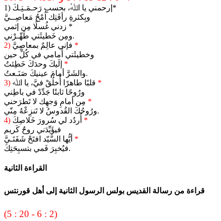
1) إرحمني يا اﷲُ، بحسبِ رَحـمَـتِـكَ*
وبِكثرةِ رأفَتِك اُمْحُ مَعاصِــيَّ
زدني غُسلًا مِن إثمي *
ومِن خَطيئَتي طَهِّـرْني.
*
فإني عالِمٌ بمعاصِيَّ
2)
وخطيئَتي أَمامي في كُلِّ حين
*
إلَيكَ وحدَكَ خَطِئتُ
والشَرَّ أمامَ عينيكَ صَنَـعتُ.
*
قلبًا طاهرًا أُخلُقْ فيَّ، يا اﷲ
3)
ورُوحًا ثابتًا جَدِّدْ في باطِني
*
مِن أمامِ وَجهِك لا تَطرَحني
ورُوحُكَ القُدوسُ لا تَنزِعْهُ مِنّي.
*
أُردُد لي سُرورَ خَلاصِكَ
4)
فيؤَيِّدَني روحٌ كَريم
*
أيُّها السَّيّد افتَحْ شَفَتَـيَّ
فيُخبِرَ فَمي بتسبِحَتِكَ.
القراءة الثانية
قراءة من رسالة القديس بولس الرسول الثانية إلى أهل قورنتس
(5 : 20 - 6 : 2)