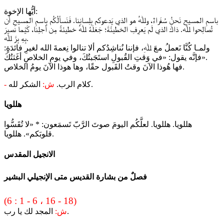
أيُّها الإخوة:
باسمِ المسيح نَحنُ سُفَراءٌ، وﷲُ هو الذي يَدعوكم بِلِسانِنا. فَنَسألُكُم بِاسمِ المسيحِ أن
تُصالِحوا ﷲ. ذاكَ الذي لَم يَعرِفِ الخطيئَةَ؛ جَعَلَهُ ﷲُ خطيئةً مِن أجلِنا، كَيْما نصيرَ
بِهِ بِرَّ ﷲ.
ولمـا كُنَّا نَعملُ معَ ﷲِ، فإننا نُناشِدُكم ألا تنالوا نِعمةَ الله لغيرِ فائدَةٍ:
فإنَّه يقول: «في وَقتِ القُبولِ استَجَبتُكَ، وفي يومِ الخلاصِ أغَثتُكَ».
فها هُوذا الآنَ وقتُ القَبول حقًا، وها هوذا الآنَ يومُ الخلاص.
الشكر لله.
كلام الرب.
ش:
-
هللويا
هللويا. هللويا. لعلَّكُم اليومَ صوتَ الرَّبّ تَسمَعون: * «لا تُقَسُّوا
قلوبَكم». هللويا.
الانجيل المقدس
فصلٌ من بشارة القديس متى الإنجيلي البشير
(6 : 1 - 6 ، 16 - 18)
المجد لك يا رب.
ش: