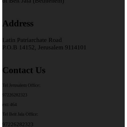
of Beit Jala (Bethlehem)
Address
Latin Patriarchate Road
P.O.B 14152, Jerusalem 9114101
Contact Us
Tel Jerusalem Office:
97226282323
ext: 464
Tel Beit Jala Office:
97226282323