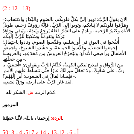
(2 : 12 - 18)
«الآنَ يقولُ الرَّبّ: توبوا إليَّ بكلِّ قلوبِكُم، بالصَومِ والبُكاءِ والانتحاب؛
ومَزِّقوا قلُوبَكم لا ثِيابَكم، وتوبوا إلى الرَّبِّ، فإنَّهُ رؤوفٌ رَحيم، طويلُ
الأناةِ وكثيرُ الرَّحمةِ، ونادِمٌ على الشَّرّ. لَعَلَّهُ يَرجِعُ ويَندَمُ، ويُبقِي ورَاءَهُ
بَرَكَةً وتَقدِمَةً وسَكيبًا للرَّبِّ إلهِكُم.
أُنفُخوا في البوقِ في أُورشليم، وقَدِّسوا الصومَ، ونادوا بِاحتِفالٍ؛
إجمَعوا الشعبَ، وقَدِّسوا الجماعةَ، واحشُدوا الشيوخَ، واجمعوا
الأطفالَ وراضِعي الأثداءِ؛ وليَخرُجْ العروسُ مِن مُخدَعِهِ، والعروسةُ
مِن حَجَلَتِها».
بينَ الرُّواقِ والمذبح يَبكي الكهنةُ، خُدَّامُ الرَّبِّ ويقولون: «أشفِقْ، يا
رَبُّ، على شَعْبِكَ، ولا تَجعَلْ ميراثَكَ عارًا حتّى تَتسلّطَ علَيهِم الأُمم.
فلِمـاذا يُقالُ في الشعوبِ: أين إلَهُهُم؟».
لقد غار الرَّبُّ على أرضِهِ ورَقَّ لشعبِهِ.
الشكر لله.
كلام الرب.
ش:
–
المزمور
إرحَمنا ، يا ﷲ، لأنَّـا خطِئنا.
الردة:
50: 3 - 4 ،5أ - 6 ، 12-13 ، 14 و 17