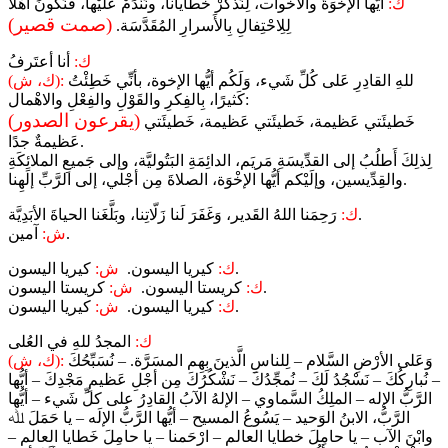
ك:
أيُّها الإخْوَةُ والأخَوات، لِنَذْكُرْ خَطايانا، ونَنْدَمْ عَلَيْها، فَنَكونَ أَهْلًا
(صمت قصير)
لِلِاحْتِفالِ بِالأَسرارِ المُقَدَّسَة.
ك:
أنا أعتَرفُ
للهِ القادِرِ عَلى كُلِّ شَيء، وَلَكُم أيُّها الإخوة، بأنِّي خَطِئْتُ
(ك، ش):
كَثيرًا، بِالفِكرِ والقَوْلِ والفِعْلِ والاهْمال:
(يقرعون الصدور)
خَطيئَتي عَظيمة، خَطيئَتي عَظيمة، خَطيئَتي
عَظيمةٌ جدًا.
لِذلِكَ أَطلُبُ إلى القدِّيسَةِ مَريَم، الدائِمَةِ البَتُوليَّة، وإلى جَميعِ الملائِكَةِ
والقِدِّيسين، وإلَيْكم أيُّها الإخْوَة، الصلاةَ مِن أجْلي، إلى الرَّبِّ إلَهِنا.
رَحِمَنا اللهُ القَدير، وَغَفَرَ لَنا زَلّاتِنا، وبَلَّغَنا الحياةَ الأبَدِيَّة.
ك:
آمين.
ش:
كيريا اليسون.
ك:
كيريا اليسون.
ش:
كريستا اليسون.
ك:
كريستا اليسون.
ش:
كيريا اليسون.
ك:
كيريا اليسون.
ش:
ك:
المجدُ للهِ في العُلى
وَعَلى الأرْضِ السَّلام – لِلناسِ الَّذينَ بِهِم المسَرَّة. – نُسَبِّحُكَ
(ك، ش):
– نُبارِكُكَ – نَسْجُدُ لَكَ – نُمجِّدُكَ – نَشْكُرُكَ مِن أجْلِ عَظيمِ مَجْدِكَ – أيُّها
الرَّبُّ الإله – الملِكُ السَّماوي – الإلهُ الآبُ القادِرُ على كلِّ شَيء – أيُّها
الرَّبُّ، الابنُ الوَحيد – يَسُوعُ المسيح – أيُّها الرَّبُّ الإلَه – يا حَمَلَ ﷲ
وابْنَ الآب – يا حامِلَ خطايا العالم – ارْحَمنا – يا حامِلَ خَطايا العالم –