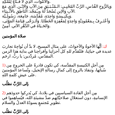
وَالأمْوَات، الَّذِي لَا فَـنَاءَ لِمُلْكِهِ.
وَبِالرُّوحِ القُدُسِ، الرَّبِّ المُحْيِـي: الـمُنْـبَـثِقِ مِنَ الآبِ وَالاِبْـن. الَّذِي مَعَ
الآبِ وَالاِبنِ يُسْجَدُ لَهُ ويـُمَجَّد: الَنَاطِقِ بالأَنْـبِيَاء.
وَبِكَنِـيسَةٍ وَاحِدَة، مُقَدَّسَة، جَامِعَة، رَسُولِـيَّة.
وَأعْتَـرِفُ بِـمَعْمُودِيَّةٍ وَاحِدَةٍ لِمَغْفِرَةِ الخَطَايَا. وَأتَـرَجَّى قِيَامَةَ المَوْتَى،
وَالحَـيَاةَ في الدَّهْرِ الآتي. آمِينْ.
صلاة المؤمنين
ك:
أيُّها الأخوةُ والأخواتُ، على مثال المسيح، لا بدَّ أن نُواجِهُ تجاربَ
عديدة في حياتِنا، فلنُقدِّم للهِ كل أحزانِنا وأفراحِنا في بداية هذا الزمن
المقدّس، مُردِّدين: يا ربُّ، ارحَم.
مِن أجلِ الكنيسةِ المقدَّسة، كي تكون قادرةً على الخروج مِن
1)
سُباتِها، وتنقادَ بالروح إلى كمالِ رسالةِ الإنجيل، وتُساعدَ المؤمنينَ
على عيشِ كلمةِ اللهِ.
إلى الرَّبِّ نطلُب.
مِن أجلِ القادة السياسيين في بلادنا، كي يُدرِكوا حدودَهم
2)
الإنسانيةِ، دون استغلالِ صلاحيَّاتِهم ضدَّ مشيئةِ الله، فيُساهِموا في
تطويرِ مُجتمعٍ يسودُهُ العدلُ والسلام.
إلى الرَّبِّ نطلُب.