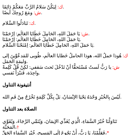
لِيَكُنْ سَلامُ الرَّبِّ مَعَكُمْ دَائِمًا.
ك:
ومَعَ رُوحِكَ أيضًا.
ش:
تَبَادَلُوا السَّلام.
ك:
يَا حَمَلَ اللهِ، الحَامِلَ خَطَايَا العَالَم: اِرْحَمْنَا.
ش:
يَا حَمَلَ اللهِ، الحَامِلَ خَطَايَا العَالَم: اِرْحَمْنَا.
يَا حَمَلَ اللهِ، الحَامِلَ خَطَايَا العَالَم: اِمْنَحْنَا السَّلام.
ك:
هُوذا حَملُ الله، هوذا الحاملُ خَطايا العالَم، طُوبى للمَدعُوِّينَ إلى
وَليمَةِ الحَمَل.
ش:
يا رَبُّ لَستُ مُسْتَحقًّا أنْ تَدْخُلَ تَحتَ سَقفي: لكِنْ قُلْ كَلِمةً
واحِدَة، فَتبْرَأَ نَفسي.
أنتيفونة التناول
لَيْسَ بِالخُبْزِ وَحْدَهُ يَحْيَا الإنْسَانُ، بَلْ بِكُلِّ كَلِمَةٍ تَخْرُجُ مِنْ فَمِ الله.
الصلاة بعد التناول
تَنَاوَلْنَا خُبْزَ السَّمَاءِ، الَّذِي يُغَذِّي الإيمَانَ، وَيُنَمِّي الرَّجَاءَ، وَيُقَوِّي
†
المَحَبَّة،
*
فَعَلِّمْنَا، يَا رَبُّ، أَنْ نَجُوعَ إلَى المَسِيحِ، خُبْزِ السَّمَاءِ الحَقِّ،