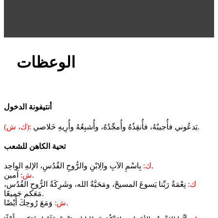
الوعظات
أنتيفونة الدخول
يَدعُوني فأُجيبُهُ، فأُنقِذُهُ وأُمجِّدُهُ، وأُشبِعُهُ وأُرِيهِ خَلاصي.
(ك، ش):
تحية الكاهن للشعب
بِاسْمِ الآبِ والِابْنِ والرُّوحِ القُدُسِ، الإلهِ الواحِد.
ك:
آمين.
ش:
ك:
نِعْمَةُ رَبِّنا يَسوعَ المسيحْ، ومَحَبَّةُ الله، وشَرِكَةُ الرُّوحِ القُدُس،
مَعَكم جَميعًا.
وَمَعَ رُوحِكَ أَيْضًا.
ش: