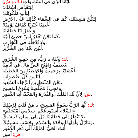
أبَانَا الَّذِي في السَّمَاواتِ:
(ك و ش:)
لِيَتَقَدَّسِ اسْمُكَ؛
لِيَأْتِ مَلَكُوتُكَ؛
لِتَكُنْ مَشِيئَتُكَ، كَمَا في السَّمَاءِ كَذٰلِكَ عَلَى الأرْض.
أَعْطِنَا خُبْزَنَا كَفَافَ يَوْمِنَا؛
وَاغْفِرْ لَنَا خَطَايَانَا،
كَمَا نَحْنُ نَغْفِرُ لِمَنْ خَطِئَ إلَيْنَا،
وَلا تُدْخِلْنَا في التَّجَارِبِ،
لٰكِنْ نَجِّنَا مِنَ الشِّرِّير.
نَجِّنَا، يَا رَبُّ، مِن جَمِيعِ الشُّرُورِ،
ك:
تَعَطَّفْ وَامْنَحِ السَّ مَالَ في أيَّامِنَا،
اُعْضُدْنَا بِرَحْمَتِكَ وَاحْفَظْنَا مِنَ الخَطِيئَةِ،
لِنَأْمَنَ كُلَّ اضْطِرَاب:
نَحْنُ المُنْتَظِرينَ الرَّجَاءَ السَّعِيد،
وَمَجِيءَ مُخَلِّصِنَا يَسُوعَ المَسِيح.
لِأنَّ لَكَ المُلْك، والقُدْرَةَ والمَجْدْ، أبَدَ الدُّهور.
ش:
أَيُّهَا الرَّبُّ يَسُوعُ المَسِيح، يَا مَنْ قُلْتَ لِرُسُلِكَ:
ك:
«السَّلام أَسْتَودِعُكُم، سلامي أَمْنَحُكُم»
لا تَنْظُرْ إلَى خَطَايَانَا، بَلْ إلَى إيمَانِ كَنِيسَتِكَ،
وَتَنَازَلْ وَأَوْلِهَا الوَحْدَةَ وَالسَّلام، بِحَسَبِ مَشِيئَتِكَ،
أَنْتَ الحَيُّ المَالِكُ إلَى دَهْرِ الدُّهُور.
آمين.
ش: