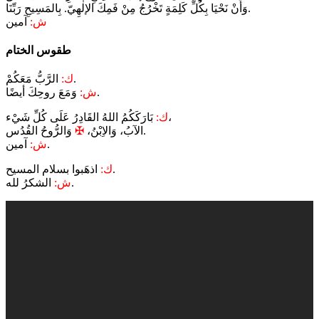
وَأَنْ نَحْيَا بِكُلِّ كَلِمَةٍ تَخْرُجُ مِنْ فَمِكَ الإلٰهِيّ. بِالمَسِيحِ رَبِّنَا.
ش:
آمين
طقوس الختام
الرَّبُّ مَعَكُمْ.
ك:
وَمَعَ روحِكَ أيضًا.
ش:
بَارَكَكُمُ اللهُ القَادِرُ عَلَى كُلِّ شَيْء،
ك:
وَالرُّوحُ القُدُس.
الآبُ، وَالاِبْنُ،
✠
آمين.
ش:
اذهَبوا بسلام المسيح.
ك:
الشكرُ لله.
ش: