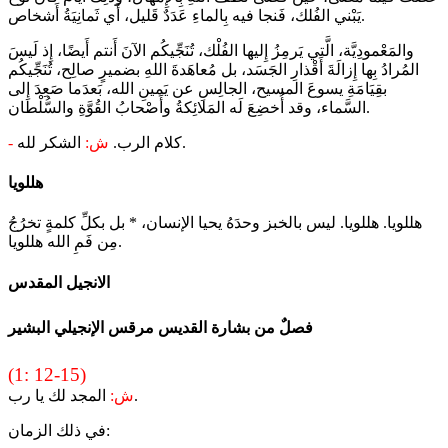
يَبْني الفُلك، فَنجا فيه بِالماءِ عَدَدٌ قَليل، أَي ثَمانِيَةُ أَشخاص.
والمَعْمودِيَّة، الَّتي يَرمِزُ إِليها الفُلْك، تُنَجِّيكُم الآنَ أَنتم أَيضًا، إِذ لَيسَ
المُرادُ بِها إِزالَةَ أَقْذارِ الجَسَد، بل مُعاهَدةَ اللهِ بضميرٍ صالِح، تُنَجِّيكُم
بقِيَامَةِ يسوعَ المسيح، الجالِسِ عن يَمينِ الله، بَعدَما صَعِدَ إِلى
السَّماء، وقد أُخضِعَ لَه المَلائِكةُ وأَصْحابُ القُوَّةِ والسُّلْطان.
الشكر لله.
كلام الرب.
ش:
-
هللويا
هللويا. هللويا. ليس بالخبز وحدَهُ يحيا الإنسان، * بل بكلِّ كلمةٍ تخرُجُ
مِن فَمِ الله هللويا.
الانجيل المقدس
فصلٌ من بشارة القديس مرقس الإنجيلي البشير
(1: 12-15)
المجد لك يا رب.
ش:
في ذلك الزمان: