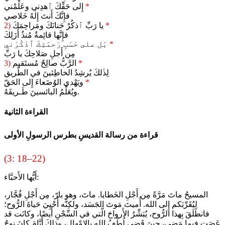
*
إِلى حَقِّكَ ٱهدِني وعَلِّمْني
فإِنَّكَ أَنتَ إِلٰهُ خَلاصي
*
يا رَبِّ ٱذكُرْ حَنانَكَ ومَراحِمَكَ
2)
فإِنَّها قائِمةٌ مُنذُ أَزَلِكَ
*
بَل على حَسَبِ رَحمَتِكَ ٱذْكُرْني
مِن أَجلِ صَلاحِكَ يا رَبِّ
*
الرَّبُّ صالِحٌ مُستَقيم
3)
لِذٰلكَ يُرشِدُ الخاطِئينَ في الطَّريق
*
ويَهْدي الوُضَعاءَ إِلى الحَقّ
ويُعَلِّمُ البائسينَ طَـريقَهُ.
القراءة الثانية
قراءة من رسالة القديسِ بطرس الرسولِ الأولى
(3: 18–22)
أَيُّها الأَحبَّاء:
المسيحُ ماتَ مَرَّةً مِن أَجْلِ الخَطايا. ماتَ، وهو بارّ، مِن أَجْلِ فُجَّار،
لِيُقَرِّبَكم إِلى الله. أُميتَ مَوتَ الجَسَد، ولكِنَّه أُحْيِيَ حَياةَ الرُّوح؛
فانطَلَقَ بِهذا الرُّوح، يُبَشِّرُ الأَرواحَ الَّتي في السِّجْنِ أَيضًا، وكانَت قد
عَصَت فيما مَضى، حينَ قَضى لُطْفُ اللهِ بِالإِمْهال، وذلِكَ أَيَّامَ كانَ نوحٌ