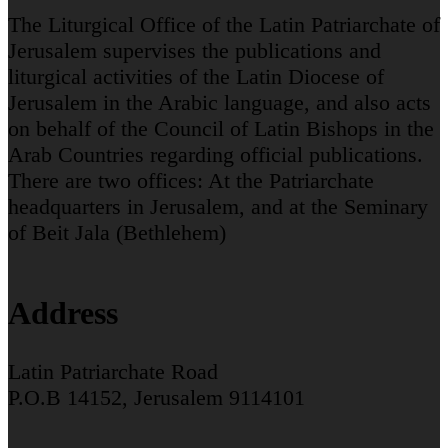
The Liturgical Office of the Latin Patriarchate of
Jerusalem supervises the publications and
liturgical activities of the Latin Diocese of
Jerusalem in the Arabic language, and also acts
on behalf of the Council of Latin Bishops in the
Arab Countries regarding official publications.
There are two offices: At the Patriarchate
headquarters in Jerusalem, and at the Seminary
of Beit Jala (Bethlehem)
Address
Latin Patriarchate Road
P.O.B 14152, Jerusalem 9114101