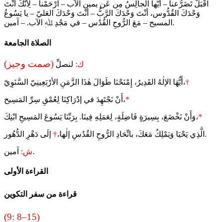
اقْبَلْ تَضَرُّعنا – أيُّها الجالِسُ مِن عَن يمينِ الآب – ارْحَمْنا – لِأنَّكَ أنْتَ
وَحْدَكَ القُدُّوس، أنْتَ وَحْدَكَ الرَّبُّ – أنْتَ وَحْدَكَ العَليّ – يا يَسُوعُ
المسيح – مَعَ الرُّوحِ القُدُس – في مَجْدِ ﷲِ الآب. – آمين.
الصلاة الجامعة
(صمت وجيز)
ك:
لنصلِّ
†
أَيُّهَا الإلٰهُ القَدِيرُ، إِمْنَحْنَا طَوَالَ هٰذَا الزَّمَنِ الأرْبَعِينِيّ السَّنَوِيّ،
*
أَنْ نَجْتَهِدَ في إدْرَاكِنَا لِعُمْقِ سِرِّ المَسِيح،
*
وَأَنْ نَخْضَعَ، بِسِيرَةٍ فَاضِلَةٍ، لِعَمَلِهِ فِينَا. بِرَبِّنَا يَسُوعَ المَسِيحِ ابْنِكَ،
إلَى دَهْرِ الدُّهُور.
الَّذِي يَحْيَا وَيَمْلِكُ مَعَكَ، باتِّحَادِ الرُّوحِ القُدُسِ إلٰها،
†
آمين.
ش:
القراءة الأولى
قراءة من سفر التكوين
(9: 8–15)