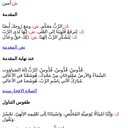
ش:
آمين
المقدمة
ومَعَ رُوحِكَ أَيضًا.
ك:
الرَّبُّ مَعَكُم.
ش:
إنَّهَا لَدَى الرَّبّ.
ك:
لِنَرفَعْ قُلُوبَنَا إلى العُلَى.
ش:
ذَلِكَ حَقٌّ وعَدْل.
ك:
لِنَشْكُرِ الرَّبَّ إلٰهَنَا.
ش:
نص المقدمة
عند نهاية المقدمة
قُدُّوسٌ، قُدُّوسٌ، قُدُّوسٌ، الرَّبُّ إلَهُ الصَباؤوت.
السَّمَاءُ وَالأرضُ مَمْلُوءَتَانِ مِنْ مَجْدِكَ، هُوشَعْنَا في الأعَالِي.
مُبَارَكٌ الآتي بِاسْمِ الرَّبّ، هُوشَعنا في الأعالي.
الصلاة الافخارستية
طقوس التناول
ك:
وَإنَّنَا امْتِثَالًا لِوَصِيَّةِ المُخَلِّصِ، وَاسْتِنَادًا إلَى تَعْلِيمِهِ الإلٰهِيّ، نَجْسُرُ
ونَقُول: