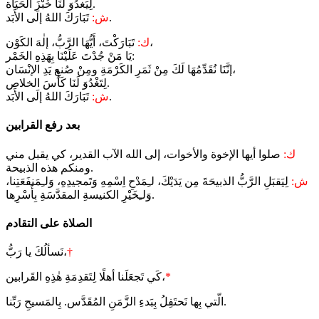
لِيَغدُوَ لَنَا خُبْزَ الحَيَاة.
تَبَارَكَ اللهُ إلَى الأَبَد.
ش:
تَبَارَكْتَ، أَيُّهَا الرَّبُّ، إلٰهَ الكَوْن،
ك:
يَا مَنْ جُدْتَ عَلَيْنَا بِهَذِهِ الخَمْر:
إنَّنَا نُقَدِّمُهَا لَكَ مِنْ ثَمَرِ الكَرْمَةِ ومِنْ صُنعِ يَدِ الإنْسَان،
لِتَغْدُوَ لَنَا كَأْسَ الخلاص.
تَبَارَكَ اللهُ إلَى الأَبَد.
ش:
بعد رفع القرابين
ك:
صلوا أيها الإخوة والأخوات، إلى الله الآب القدير، كي يقبل مني
ومنكم هذه الذبيحة.
ش:
لِيَقبَلِ الرَّبُّ الذبيحَةَ مِن يَدَيْكَ، لـِمَدْحِ اِسْمِهِ وَتَمجيدِهِ، وَلـِمَنفَعَتِنا،
وَلـِخَيْرِ الكنيسةِ المقدَّسَةِ بِأَسْرِها.
الصلاة على التقادم
†
نَسألُكَ يا رَبُّ،
*
كَي تَجعَلَنا أهلًا لِتَقدِمَةِ هٰذِهِ القَرابين،
الّتي بِها نَحتَفِلُ بِبَدءِ الزَّمَنِ المُقَدَّس. بِالمَسيحِ رَبِّنا.