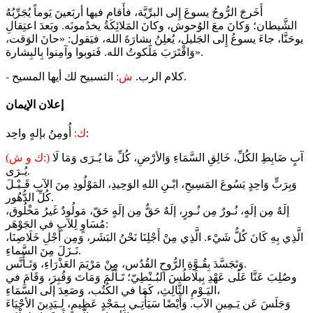
أَخَرجَ الرُّوحُ يسوعَ إِلى البرِّيَّة، فأَقام فيها أربَعينَ يَوماً يُجَرِّبُهُ
الشَّيطان؛ وَكانَ معَ الوُحوش، وكانَ المَلائِكَةُ يخدُمونَه. وبَعدَ اعتِقالِ
يوحَنَّا، جاءَ يسوعُ إِلى الجَليل، يُعلِنُ بِشارَةَ الله، فيَقول: «حانَ الوَقت،
وَاقْتَرَبَ مَلَكوتُ الله. فَتوبوا وآمِنوا بِالبِشارة».
التسبيح لك أيها المسيح.
كلام الرب.
ش:
-
إعلان الإيمان
أُومِنُ بإلهٍ واحِد:
ك:
آبٍ ضَابِطِ الكُلِّ، خَالِقِ السَّمَاءِ وَالأرْضِ، كُلِّ مَا يُـرَى وَمَا لَا
(ك و ش:)
يُـرَى.
وَبِرَبٍّ وَاحِدٍ يَسُوعَ المَسِيحِ، ابْـنِ اللهِ الوَحِيدِ، المَوْلُودِ مِنَ الآبِ قَـبْـلَ
كُلِّ الدُّهُور.
إلَهٌ مِن إلَهٍ، نُـورٌ مِن نُـورٍ، إلَهٌ حَقٌّ مِن إلَهٍ حَقّ، مَولُودٌ غَيرُ مَخْلُوق،
مُسَاوٍ لِلآبِ في الجَوْهَر:
الَّذِي بِهِ كَانَ كُلُّ شَيْء. الَّذِي مِنْ أَجْلِنَا نَحْنُ البَشَر، وَمِن أَجْلِ خَلَاصِنَا،
نَـزَلَ مِنَ السَّماءِ.
وَتَجَسَّدَ بِقُـوَّةِ الرُّوحِ القُدُس، مِنْ مَرْيَمَ العَذْرَاءِ، وَتَـأَنَّس.
وصُلِبَ عَنَّا عَلَى عَهْدِ بِيلَاطُسَ البُـنْطِيّ؛ تَـألَّمَ وَمَاتَ وَقُبِرَ، وَقَامَ في
اليَـوْمِ الثَّالِثِ، كَمَا في الكُتُب، وَصَعِدَ إلَى السَّمَاءِ،
وَجَلَسَ عَن يَـمِينِ الآب. وَأَيْضًا سَيَأْتِـي بِـمَجْدٍ عَظِيمٍ، لِـيَدِينَ الأحْيَاءَ