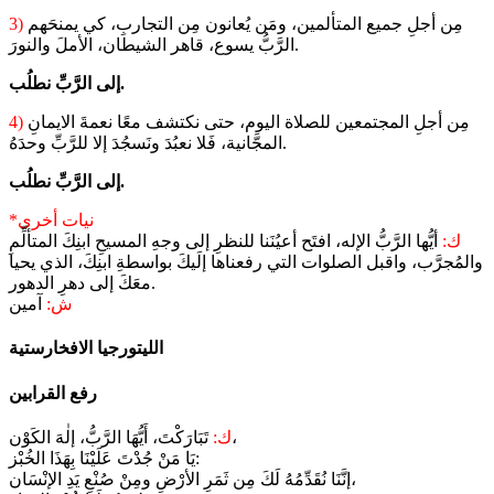
مِن أجلِ جميع المتألمين، ومَن يُعانون مِن التجاربِ، كي يمنحَهم
3)
الرَّبُّ يسوع، قاهر الشيطان، الأملَ والنورَ.
إلى الرَّبِّ نطلُب.
مِن أجلِ المجتمعين للصلاة اليوم، حتى نكتشف معًا نعمةَ الايمانِ
4)
المجَّانية، فَلا نعبُدَ ونَسجُدَ إلا للرَّبِّ وحدَهُ.
إلى الرَّبِّ نطلُب.
*نيات أخرى
ك:
أيُّها الرَّبُّ الإله، افتَح أعيُنَنا للنظرِ إلى وجهِ المسيحِ ابنِكَ المتألِّمِ
والمُجرَّب، واقبل الصلوات التي رفعناها إلَيكَ بواسطةِ ابنِكَ، الذي يحيا
معَكَ إلى دهرِ الدهور.
ش:
آمين
رفع القرابين
تَبَارَكْتَ، أَيُّهَا الرَّبُّ، إلٰهَ الكَوْن،
ك:
يَا مَنْ جُدْتَ عَلَيْنَا بِهَذَا الخُبْز:
إنَّنَا نُقَدِّمُهُ لَكَ مِن ثَمَرِ الأرْضِ ومِنْ صُنْعِ يَدِ الإنْسَان،