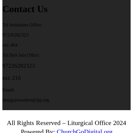
Contact Us
Tel Jerusalem Office:
97226282323
ext: 464
Tel Beit Jala Office:
97226282323
ext: 216
Email:
liturgyjerusalem@lpj.org
All Rights Reserved – Liturgical Office 2024
Powered By:
ChurchGoDigital.org