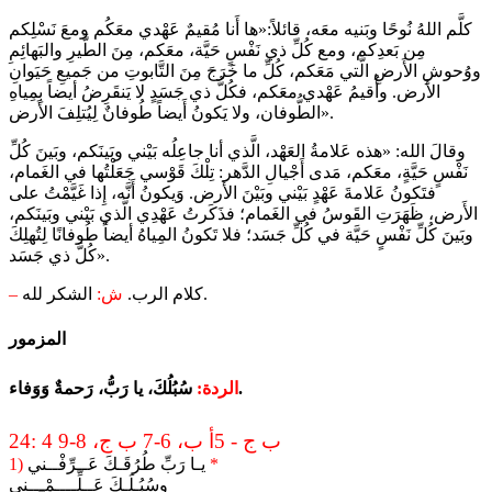
كلَّم اللهُ نُوحًا وبَنيه معَه، قائلاً:«ها أَنا مُقيمٌ عَهْدي معَكُم ومعَ نَسْلِكم
مِن بَعدِكم، ومع كُلِّ ذي نَفْسٍ حَيَّة، معَكم، مِنَ الطَّيرِ والبَهائِمِ
ووُحوشِ الأَرضِ الَّتي مَعَكم، كُلِّ ما خَرَجَ مِنَ التَّابوتِ من جَميعِ حَيَوانِ
الأَرض. وأُقيمُ عَهْدي معَكم، فكُلُّ ذي جَسَدٍ لا يَنقَرِضُ أيضاً بِمِياهِ
الطُّوفان، ولا يَكونُ أَيضاً طُوفانٌ لِيُتلِفَ الأَرض».
وقالَ الله: «هذه عَلامةُ العَهْد، الَّذي أنا جاعِلُه بَيْني وبَينَكم، وبَينَ كُلِّ
نَفْسٍ حَيَّةٍ، معَكم، مَدى أَجْيالِ الدَّهر: تِلْكَ قَوْسي جَعَلْتُها في الغَمام،
فتَكونُ عَلامةَ عَهْدٍ بَيْني وبَيْنَ الأَرض. وَيكونُ أَنَّه، إِذا غَيَّمْتُ على
الأَرض، ظَهَرَتِ القَوسُ في الغَمام؛ فذَكَرتُ عَهْدِي الَّذي بَيْني وبَينَكم،
وبَينَ كُلِّ نَفْسٍ حَيَّة في كُلِّ جَسَد؛ فلا تَكونُ المِياهُ أيضاً طُوفانًا لِتُهلِكَ
كُلَّ ذي جَسَد».
الشكر لله.
كلام الرب.
ش:
–
المزمور
سُبُلُكَ، يا رَبُّ، رَحمةٌ وَوَفاء.
الردة:
24: 4 ب ج - 5أ ب، 6-7 ب ج، 8-9
*
يـا رَبِّ طُرُقَـكَ عَــرِّفْــني
1)
وسُبُـلَـكَ عَــلِّــــمْـــني