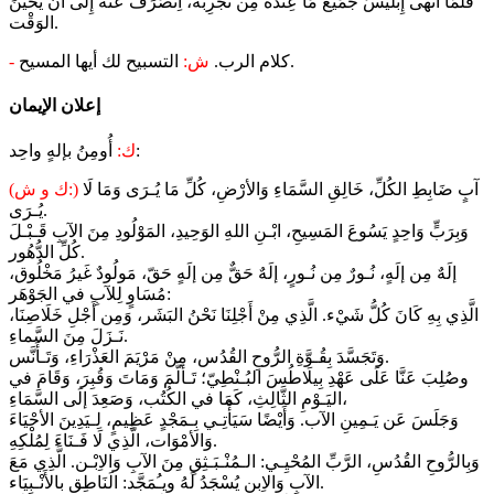
فلَمَّا أَنْهى إِبليسُ جمَيعَ مَا عِندَه مِن تَجرِبَة، اِنصَرَفَ عَنه إِلى أَن يَحينَ
الوَقْت.
التسبيح لك أيها المسيح.
كلام الرب.
ش:
-
إعلان الإيمان
أُومِنُ بإلهٍ واحِد:
ك:
آبٍ ضَابِطِ الكُلِّ، خَالِقِ السَّمَاءِ وَالأرْضِ، كُلِّ مَا يُـرَى وَمَا لَا
(ك و ش:)
يُـرَى.
وَبِرَبٍّ وَاحِدٍ يَسُوعَ المَسِيحِ، ابْـنِ اللهِ الوَحِيدِ، المَوْلُودِ مِنَ الآبِ قَـبْـلَ
كُلِّ الدُّهُور.
إلَهٌ مِن إلَهٍ، نُـورٌ مِن نُـورٍ، إلَهٌ حَقٌّ مِن إلَهٍ حَقّ، مَولُودٌ غَيرُ مَخْلُوق،
مُسَاوٍ لِلآبِ في الجَوْهَر:
الَّذِي بِهِ كَانَ كُلُّ شَيْء. الَّذِي مِنْ أَجْلِنَا نَحْنُ البَشَر، وَمِن أَجْلِ خَلَاصِنَا،
نَـزَلَ مِنَ السَّماءِ.
وَتَجَسَّدَ بِقُـوَّةِ الرُّوحِ القُدُس، مِنْ مَرْيَمَ العَذْرَاءِ، وَتَـأَنَّس.
وصُلِبَ عَنَّا عَلَى عَهْدِ بِيلَاطُسَ البُـنْطِيّ؛ تَـألَّمَ وَمَاتَ وَقُبِرَ، وَقَامَ في
اليَـوْمِ الثَّالِثِ، كَمَا في الكُتُب، وَصَعِدَ إلَى السَّمَاءِ،
وَجَلَسَ عَن يَـمِينِ الآب. وَأَيْضًا سَيَأْتِـي بِـمَجْدٍ عَظِيمٍ، لِـيَدِينَ الأحْيَاءَ
وَالأمْوَات، الَّذِي لَا فَـنَاءَ لِمُلْكِهِ.
وَبِالرُّوحِ القُدُسِ، الرَّبِّ المُحْيِـي: الـمُنْـبَـثِقِ مِنَ الآبِ وَالاِبْـن. الَّذِي مَعَ
الآبِ وَالاِبنِ يُسْجَدُ لَهُ ويـُمَجَّد: الَنَاطِقِ بالأَنْـبِيَاء.