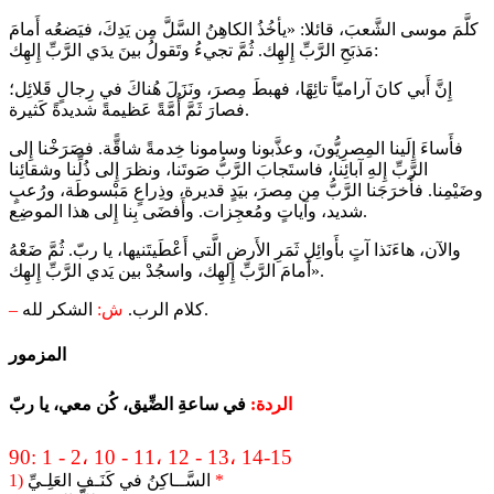
كلَّمَ موسى الشَّعبَ، قائلا: «يأخُذُ الكاهِنُ السَّلَّ مِن يَدِكَ، فيَضعُه أَمامَ
مَذبَحِ الرَّبِّ إِلهِك. ثُمَّ تجيءُ وتَقولُ بينَ يدَي الرَّبِّ إِلهِك:
إِنَّ أَبي كانَ آراميّاً تائِهًا، فهبطَ مِصرَ، ونَزَلَ هُناكَ في رِجالٍ قَلائِل؛
فصارَ ثَمَّ أُمَّةً عَظيمةً شديدةً كَثيرة.
فأَساءَ إِلَينا المِصرِيُّونَ، وعذَّبونا وسامونا خِدمةً شاقًّة. فصَرَخْنا إِلى
الرَّبِّ إِلهِ آبائِنا، فاستَجابَ الرَّبُّ صَوتَنا، ونظرَ إِلى ذُلِّنا وشقائِنا
وضَيْمِنا. فأَخرَجَنا الرَّبُّ مِن مِصرَ، بيَدٍ قديرة، وذِراعٍ مَبْسوطَة، ورُعبٍ
شديد، وآياتٍ ومُعجِزات. وأَفضَى بِنا إِلى هذا الموضِع.
والآن، هاءَنَذا آتٍ بأَوائِلِ ثَمَرِ الأَرضِ الَّتي أَعْطَيتَنيها، يا ربّ. ثُمَّ ضَعْهُ
أَمامَ الرَّبِّ إِلهِك، واسجُدْ بين يَدي الرَّبِّ إِلهِك».
الشكر لله.
كلام الرب.
ش:
–
المزمور
الردة:
في ساعةِ الضِّيق، كُن معي، يا ربّ
90: 1 - 2، 10 - 11، 12 - 13، 14-15
*
السَّــاكِنُ في كَنَـفِ العَلِـيِّ
1)