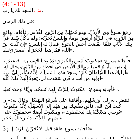
(4: 1- 13)
المجد لك يا رب.
ش:
في ذلك الزمان:
رَجَعَ يسوعُ مِنَ الأُردُنّ، وهو مُمتَلِئٌ مِنَ الرُّوحِ القُدُس، فَأَقام، بِدافعٍ
مِنَ الرُّوح، في البرِّيَّةِ أَربَعينَ يوماً، وإِبليسُ يُجَرِّبُه؛ ولَم يأكُلْ شَيئاً في
تِلكَ الأَيَّام. فلَمَّا انقَضَت أَحَسَّ بِالجوع. فقالَ له إِبليس: «إِن كُنتَ ابنَ
الله، فَمُر هذا الحَجَرَ أَن يَصيرَ رَغيفاً».
فأَجابَهُ يسوع: «مَكتوبٌ: لَيَس بِالخُبزِ وَحدَهُ يَحيا الإِنسان». فصَعِدَ بِهِ
إِبليس، وأَراهُ جَميعَ مَمالِكِ الأَرضِ في لَحظَةٍ مِنَ الزَّمَن،وقالَ له:
«أُوليكَ هذا السُّلطانَ كُلَّهُ؛ ومَجدَ هذهِ الـمَمالِك، لِأَنَّهُ سُلِّمَ إِليَّ، وأَنا
أُولِيه مَن أَشاء. فَإِن سَجَدتَ لي، يَعودُ إِلَيكَ ذلكَ كُلُّه».
فَأَجابَه يسوع: «مَكتوبٌ: لِلرَّبِّ إِلهِكَ تَسجُد، وإِيَّاهُ وَحدَه تَعبُد».
فمَضى بِه إِلى أُورَشَليم، وأَقامَهُ على شُرفَةِ الـهَيكلِ وقالَ له: «إِن
كُنتَ ابنَ الله، فأَلْقِ بِنَفْسِكَ مِن ههُنا إِلى الأَسفَل، لِأَنَّهُ مَكتوبٌ:
«يُوصي مَلائِكَتَهُ بِكَ لِيَحفَظوك»، ومكتوبٌ أَيضاً: «يَحمِلونَكَ على
أَيديهِم، لِئَلاَّ تَصدِمَ رِجلَكَ بِحَجَر».
فأَجابَه يسوع: «لقَد قيل: لا تُجَرِّبَنَّ الرَّبَّ إِلـهَكَ».