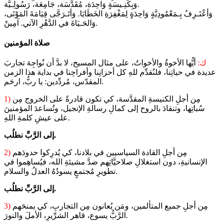
وَبِكَنِـيسَةٍ وَاحِدَة، مُقَدَّسَة، جَامِعَة، رَسُولِـيَّة.
وَأعْتَـرِفُ بِـمَعْمُودِيَّةٍ وَاحِدَةٍ لِمَغْفِرَةِ الخَطَايَا. وَأتَـرَجَّى قِيَامَةَ المَوْتَى،
وَالحَـيَاةَ في الدَّهْرِ الآتي. آمِينْ.
صلاة المؤمنين
ك:
أيُّها الأخوةُ والأخواتُ، على مثال المسيح، لا بدَّ أن نُواجِهَ تجاربَ
عديدة في حياتِنا، فلنُقدِّم للهِ كل أحزانِنا وأفراحِنا في بداية هذا الزمن
المقدّس، مُردِّدين: يا ربُّ، ارحَم.
مِن أجلِ الكنيسةِ المقدَّسة، كي تكون قادرةً على الخروج مِن
1)
سُباتِها، وتنقادَ بالروح إلى كمالِ رسالةِ الإنجيل، وتُساعدَ المؤمنينَ
على عيشِ كلمةِ اللهِ.
إلى الرَّبِّ نطلُب.
مِن أجلِ القادة السياسيين في بلادنا، كي يُدرِكوا حدودَهم
2)
الإنسانيةِ، دون استغلالِ صلاحيَّاتِهم ضدَّ مشيئةِ الله، فيُساهِموا في
تطويرِ مُجتمعٍ يسودُهُ العدلُ والسلام.
إلى الرَّبِّ نطلُب.
مِن أجلِ جميع المتألمين، ومَن يُعانون مِن التجاربِ، كي يمنحَهم
3)
الرَّبُّ يسوع، قاهر الشرِّيرِ، الأملَ والنورَ.