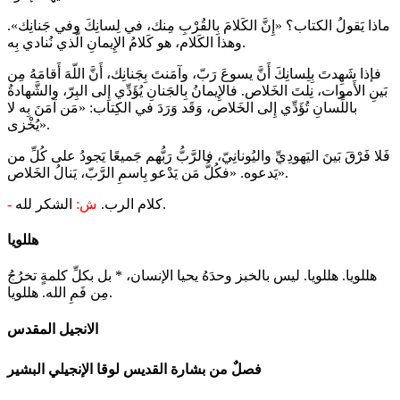
ماذا يَقولُ الكتاب؟ «إِنَّ الكَلامَ بِالقُرْبِ مِنك، في لِسانِكَ وفي جَنانِك».
وهذا الكَلام، هو كَلامُ الإِيمانِ الَّذي نُنادي بِه.
فإذا شَهِدتَ بِلِسانِكَ أَنَّ يسوعَ رَبّ، وآمَنتَ بِجَنانِك، أَنَّ اللّهَ أَقامَهُ مِن
بَينِ الأَموات، نِلتَ الخَلاص. فالإِيمانُ بِالجَنانِ يُؤَدِّي إِلى البِرّ، والشَّهادةُ
باللِّسانِ تُؤَدِّي إِلى الخَلاص، وَقَد وَرَدَ في الكِتاب: «مَن آمَنَ بِه لا
يُخْزى».
فَلا فَرْقَ بَينَ اليَهودِيِّ واليُونانِيّ، فالرَّبُّ رَبُّهم جَميعًا يَجودُ على كُلِّ من
يَدعوه. «فكُلُّ مَن يَدْعو بِاسمِ الرَّبّ، يَنالُ الخَلاص».
الشكر لله.
كلام الرب.
ش:
-
هللويا
هللويا. هللويا. ليس بالخبز وحدَهُ يحيا الإنسان، * بل بكلِّ كلمةٍ تخرُجُ
مِن فَمِ الله. هللويا.
الانجيل المقدس
فصلٌ من بشارة القديس لوقا الإنجيلي البشير