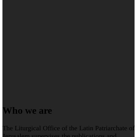
Who we are
The Liturgical Office of the Latin Patriarchate of
Jerusalem supervises the publications and