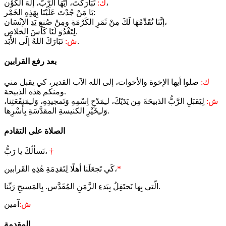
تَبَارَكْتَ، أَيُّهَا الرَّبُّ، إلٰهَ الكَوْن،
ك:
يَا مَنْ جُدْتَ عَلَيْنَا بِهَذِهِ الخَمْر:
إنَّنَا نُقَدِّمُهَا لَكَ مِنْ ثَمَرِ الكَرْمَةِ ومِنْ صُنعِ يَدِ الإنْسَان،
لِتَغْدُوَ لَنَا كَأْسَ الخلاص.
تَبَارَكَ اللهُ إلَى الأَبَد.
ش:
بعد رفع القرابين
ك:
صلوا أيها الإخوة والأخوات، إلى الله الآب القدير، كي يقبل مني
ومنكم هذه الذبيحة.
ش:
لِيَقبَلِ الرَّبُّ الذبيحَةَ مِن يَدَيْكَ، لـِمَدْحِ اِسْمِهِ وَتَمجيدِهِ، وَلـِمَنفَعَتِنا،
وَلـِخَيْرِ الكنيسةِ المقدَّسَةِ بِأَسْرِها.
الصلاة على التقادم
†
نَسألُكَ يا رَبُّ،
*
كَي تَجعَلَنا أهلًا لِتَقدِمَةِ هٰذِهِ القَرابين،
الّتي بِها نَحتَفِلُ بِبَدءِ الزَّمَنِ المُقَدَّس. بِالمَسيحِ رَبِّنا.
ش:
آمين
المقدمة