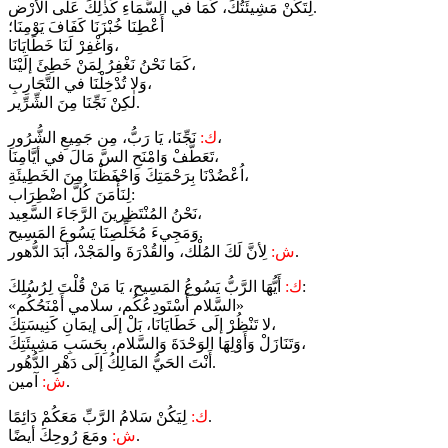
لِتَكُنْ مَشِيئَتُكَ، كَمَا في السَّمَاءِ كَذٰلِكَ عَلَى الأرْض.
أَعْطِنَا خُبْزَنَا كَفَافَ يَوْمِنَا؛
وَاغْفِرْ لَنَا خَطَايَانَا،
كَمَا نَحْنُ نَغْفِرُ لِمَنْ خَطِئَ إلَيْنَا،
وَلا تُدْخِلْنَا في التَّجَارِبِ،
لٰكِنْ نَجِّنَا مِنَ الشِّرِّير.
نَجِّنَا، يَا رَبُّ، مِن جَمِيعِ الشُّرُورِ،
ك:
تَعَطَّفْ وَامْنَحِ السَّ مَالَ في أيَّامِنَا،
اُعْضُدْنَا بِرَحْمَتِكَ وَاحْفَظْنَا مِنَ الخَطِيئَةِ،
لِنَأْمَنَ كُلَّ اضْطِرَاب:
نَحْنُ المُنْتَظِرينَ الرَّجَاءَ السَّعِيد،
وَمَجِيءَ مُخَلِّصِنَا يَسُوعَ المَسِيح.
لِأنَّ لَكَ المُلْك، والقُدْرَةَ والمَجْدْ، أبَدَ الدُّهور.
ش:
أَيُّهَا الرَّبُّ يَسُوعُ المَسِيح، يَا مَنْ قُلْتَ لِرُسُلِكَ:
ك:
«السَّلام أَسْتَودِعُكُم، سلامي أَمْنَحُكُم»
لا تَنْظُرْ إلَى خَطَايَانَا، بَلْ إلَى إيمَانِ كَنِيسَتِكَ،
وَتَنَازَلْ وَأَوْلِهَا الوَحْدَةَ وَالسَّلام، بِحَسَبِ مَشِيئَتِكَ،
أَنْتَ الحَيُّ المَالِكُ إلَى دَهْرِ الدُّهُور.
آمين.
ش:
لِيَكُنْ سَلامُ الرَّبِّ مَعَكُمْ دَائِمًا.
ك:
ومَعَ رُوحِكَ أيضًا.
ش: