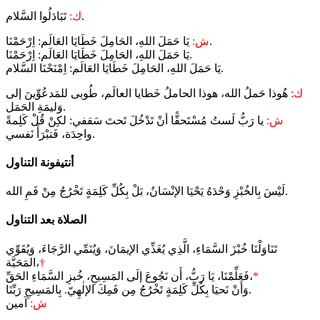
تَبَادَلُوا السَّلام.
ك:
يَا حَمَلَ اللهِ، الحَامِلَ خَطَايَا العَالَم: اِرْحَمْنَا.
ش:
يَا حَمَلَ اللهِ، الحَامِلَ خَطَايَا العَالَم: اِرْحَمْنَا.
يَا حَمَلَ اللهِ، الحَامِلَ خَطَايَا العَالَم: اِمْنَحْنَا السَّلام.
ك:
هُوذا حَملُ الله، هوذا الحاملُ خَطايا العالَم، طُوبى للمَدعُوِّينَ إلى
وَليمَةِ الحَمَل.
ش:
يا رَبُّ لَستُ مُسْتَحقًّا أنْ تَدْخُلَ تَحتَ سَقفي: لكِنْ قُلْ كَلِمةً
واحِدَة، فَتبْرَأَ نَفسي.
أنتيفونة التناول
لَيْسَ بِالخُبْزِ وَحْدَهُ يَحْيَا الإنْسَانُ، بَلْ بِكُلِّ كَلِمَةٍ تَخْرُجُ مِنْ فَمِ الله.
الصلاة بعد التناول
تَنَاوَلْنَا خُبْزَ السَّمَاءِ، الَّذِي يُغَذِّي الإيمَانَ، وَيُنَمِّي الرَّجَاءَ، وَيُقَوِّي
†
المَحَبَّة،
*
فَعَلِّمْنَا، يَا رَبُّ، أَن نَجُوعَ إلَى المَسِيحِ، خُبزِ السَّمَاءِ الحَقِّ،
وَأَنْ نَحيَا بِكُلِّ كَلِمَةٍ تَخْرُجُ مِن فَمِكَ الإلٰهِيّ. بِالمَسِيحِ رَبِّنَا.
ش:
آمين