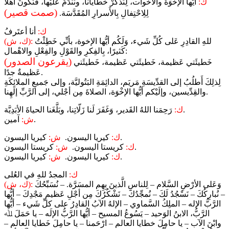
ك:
أيُّها الإخْوَةُ والأخَوات، لِنَذْكُرْ خَطايانا، ونَنْدَمْ عَلَيْها، فَنَكونَ أَهْلًا
(صمت قصير)
لِلِاحْتِفالِ بِالأَسرارِ المُقَدَّسَة.
ك:
أنا أعتَرفُ
للهِ القادِرِ عَلى كُلِّ شَيء، وَلَكُم أيُّها الإخوة، بأنِّي خَطِئْتُ
(ك، ش):
كَثيرًا، بِالفِكرِ والقَوْلِ والفِعْلِ والاهْمال:
(يقرعون الصدور)
خَطيئَتي عَظيمة، خَطيئَتي عَظيمة، خَطيئَتي
عَظيمةٌ جدًا.
لِذلِكَ أَطلُبُ إلى القدِّيسَةِ مَريَم، الدائِمَةِ البَتُوليَّة، وإلى جَميعِ الملائِكَةِ
والقِدِّيسين، وإلَيْكم أيُّها الإخْوَة، الصلاةَ مِن أجْلي، إلى الرَّبِّ إلَهِنا.
رَحِمَنا اللهُ القَدير، وَغَفَرَ لَنا زَلّاتِنا، وبَلَّغَنا الحياةَ الأبَدِيَّة.
ك:
آمين.
ش:
كيريا اليسون.
ك:
كيريا اليسون.
ش:
كريستا اليسون.
ك:
كريستا اليسون.
ش:
كيريا اليسون.
ك:
كيريا اليسون.
ش:
ك:
المجدُ للهِ في العُلى
وَعَلى الأرْضِ السَّلام – لِلناسِ الَّذينَ بِهِم المسَرَّة. – نُسَبِّحُكَ
(ك، ش):
– نُبارِكُكَ – نَسْجُدُ لَكَ – نُمجِّدُكَ – نَشْكُرُكَ مِن أجْلِ عَظيمِ مَجْدِكَ – أيُّها
الرَّبُّ الإله – الملِكُ السَّماوي – الإلهُ الآبُ القادِرُ على كلِّ شَيء – أيُّها
الرَّبُّ، الابنُ الوَحيد – يَسُوعُ المسيح – أيُّها الرَّبُّ الإلَه – يا حَمَلَ ﷲ
وابْنَ الآب – يا حامِلَ خطايا العالم – ارْحَمنا – يا حامِلَ خَطايا العالم –