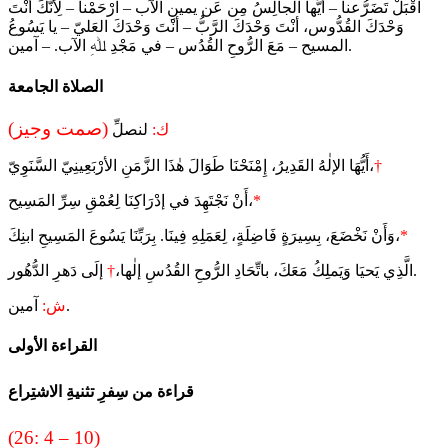
اقْبَلْ تَضَرُّعنا – أيُّها الجالِسُ مِن عَن يمينِ الآب – ارْحَمْنا – لِأنَّكَ أنْتَ
وَحْدَكَ القُدُّوس، أنْتَ وَحْدَكَ الرَّبُّ – أنْتَ وَحْدَكَ العَليّ – يا يَسُوعُ
المسيح – مَعَ الرُّوحِ القُدُس – في مَجْدِ ﷲِ الآب. – آمين.
الصلاة الجامعة
(صمت وجيز)
ك:
لنصلِّ
†
أَيُّهَا الإلٰهُ القَدِيرُ، إِمْنَحْنَا طَوَالَ هٰذَا الزَّمَنِ الأرْبَعِينِيّ السَّنَوِيّ،
*
أَنْ نَجْتَهِدَ في إدْرَاكِنَا لِعُمْقِ سِرِّ المَسِيح،
*
وَأَنْ نَخْضَعَ، بِسِيرَةٍ فَاضِلَةٍ، لِعَمَلِهِ فِينَا. بِرَبِّنَا يَسُوعَ المَسِيحِ ابنِكَ،
إلَى دَهرِ الدُّهُور.
الَّذِي يَحيَا وَيَملِكُ مَعَكَ، باتِّحَادِ الرُّوحِ القُدُسِ إلٰها،
†
آمين.
ش:
القراءة الأولى
قراءة من سِفرِ تثنيةِ الاشتِراع
(26: 4 – 10)