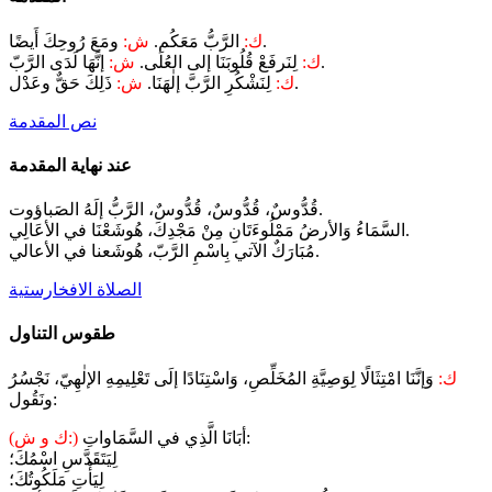
ومَعَ رُوحِكَ أَيضًا.
ك:
الرَّبُّ مَعَكُم.
ش:
إنَّهَا لَدَى الرَّبّ.
ك:
لِنَرفَعْ قُلُوبَنَا إلى العُلَى.
ش:
ذَلِكَ حَقٌّ وعَدْل.
ك:
لِنَشْكُرِ الرَّبَّ إلٰهَنَا.
ش:
نص المقدمة
عند نهاية المقدمة
قُدُّوسٌ، قُدُّوسٌ، قُدُّوسٌ، الرَّبُّ إلَهُ الصَباؤوت.
السَّمَاءُ وَالأرضُ مَمْلُوءَتَانِ مِنْ مَجْدِكَ، هُوشَعْنَا في الأعَالِي.
مُبَارَكٌ الآتي بِاسْمِ الرَّبّ، هُوشَعنا في الأعالي.
الصلاة الافخارستية
طقوس التناول
ك:
وَإنَّنَا امْتِثَالًا لِوَصِيَّةِ المُخَلِّصِ، وَاسْتِنَادًا إلَى تَعْلِيمِهِ الإلٰهِيّ، نَجْسُرُ
ونَقُول:
أبَانَا الَّذِي في السَّمَاواتِ:
(ك و ش:)
لِيَتَقَدَّسِ اسْمُكَ؛
لِيَأْتِ مَلَكُوتُكَ؛