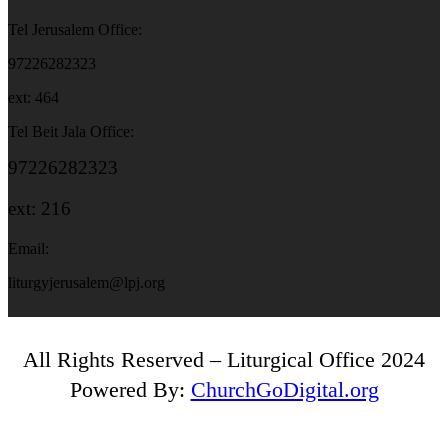
Tel Jerusalem Office:
97226282323
ext: 464
Tel Beit Jala Office:
97226282323
ext: 216
Email:
liturgyjerusalem@lpj.org
All Rights Reserved – Liturgical Office 2024
Powered By:
ChurchGoDigital.org