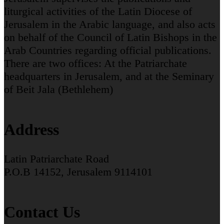
liturgical activities of the Latin Diocese of
Jerusalem in the Arabic language, and also acts
on behalf of the Council of Latin Bishops in the
Arab Countries regarding official publications.
There are two offices: At the Patriarchate
headquarters in Jerusalem, and at the Seminary
of Beit Jala (Bethlehem)
Address
Latin Patriarchate Road
P.O.B 14152, Jerusalem 9114101
Contact Us