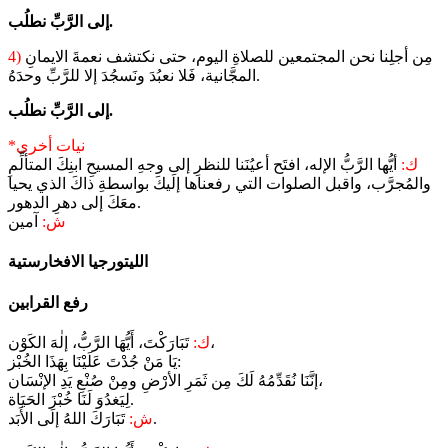
إلى الرَّبِّ نطلُب.
مِن أجلِنا نحن المجتمعين للصلاةِ اليوم، حتى نكتشف نعمةَ الايمانِ
4)
المجَّانية، فَلا نعبُدَ ونَسجُدَ إلا للرَّبِّ وحدَهُ.
إلى الرَّبِّ نطلُب.
*نيات أخرى
ك:
أيُّها الرَّبُّ الإله، افتَح أعيُنَنا للنظرِ إلى وجهِ المسيحِ ابنِكَ المتألِّمِ
والمُجرَّب، واقبل الصلوات التي رفعناها إلَيكَ بواسطةِ ذاكَ الذي يحيا
معَكَ إلى دهرِ الدهور.
ش:
آمين
رفع القرابين
تَبَارَكْتَ، أَيُّهَا الرَّبُّ، إلٰهَ الكَوْن،
ك:
يَا مَنْ جُدْتَ عَلَيْنَا بِهَذَا الخُبْز:
إنَّنَا نُقَدِّمُهُ لَكَ مِن ثَمَرِ الأرْضِ ومِنْ صُنْعِ يَدِ الإنْسَان،
لِيَغدُوَ لَنَا خُبْزَ الحَيَاة.
تَبَارَكَ اللهُ إلَى الأَبَد.
ش: