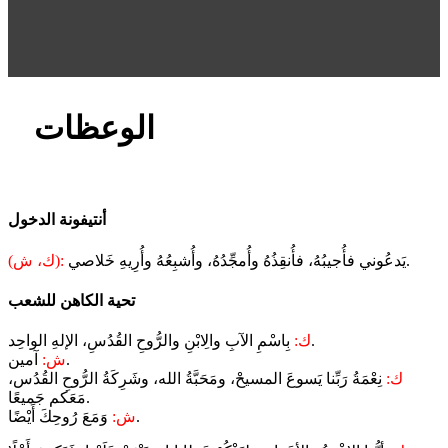
الوعظات
أنتيفونة الدخول
يَدعُوني فأُجيبُهُ، فأُنقِذُهُ وأُمجِّدُهُ، وأُشبِعُهُ وأُرِيهِ خَلاصي.
(ك، ش):
تحية الكاهن للشعب
بِاسْمِ الآبِ والِابْنِ والرُّوحِ القُدُسِ، الإلهِ الواحِد.
ك:
آمين.
ش:
ك:
نِعْمَةُ رَبِّنا يَسوعَ المسيحْ، ومَحَبَّةُ الله، وشَرِكَةُ الرُّوحِ القُدُس،
مَعَكم جَميعًا.
وَمَعَ رُوحِكَ أَيْضًا.
ش: