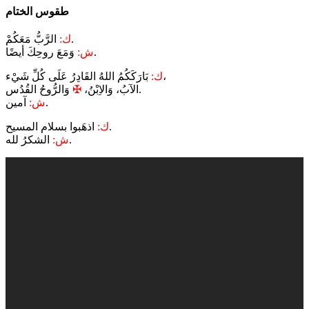
طقوس الختام
الرَّبُّ مَعَكُمْ.
ك:
وَمَعَ روحِكَ أيضًا.
ش:
بَارَكَكُمُ اللهُ القَادِرُ عَلَى كُلِّ شَيْء،
ك:
وَالرُّوحُ القُدُس.
الآبُ، وَالاِبْنُ،
✠
آمين.
ش:
اذهَبوا بسلام المسيح.
ك:
الشكرُ لله.
ش: