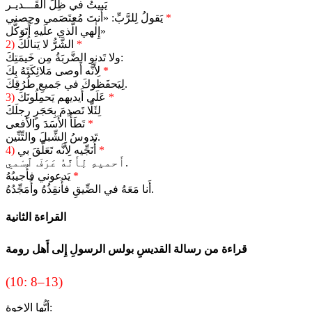
يَبيتُ في ظِلِّ القَـــديـر
*
يَقولُ لِلرَّبِّ: «أَنتَ مُعتَصَمي وحِصني
إِلٰهي الَّذي علَيهِ أَتَوَكَّل»
*
الشَّرُّ لا يَنالُكَ
2)
ولا تَدنو الضَّربَةُ مِن خَيمَتِكَ:
*
لِأَنَّه أَوصى مَلائِكَتَهُ بِكَ
لِيَحفَظوكَ في جَميعِ طُرُقِكَ.
*
عَلَى أَيديهم يَحمِلُونَكَ
3)
لِئَلَّا تَصدِمَ بِحَجَرٍ رِجلَكَ
*
تَطَأُ الأَسَدَ والأَفعى
تَدوسُ الشِّبلَ والتِّنِّين.
*
أُنَجِّيه لِأَنَّه تَعَلَّقَ بي
4)
أَحميهِ لِأَنَّهُ عَرَفَ ٱسْمي.
*
يَدعوني فأُجيبُهُ
أَنا مَعَهُ في الضِّيقِ فأُنقِذُهُ وأُمَجِّدُهُ.
القراءة الثانية
قراءة من رسالة القديسِ بولس الرسولِ إِلى أَهل رومة
(10: 8–13)
أيُّها الإخوة: