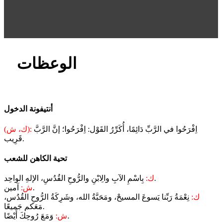
الوعظات
أنتيفونة الدخول
اِفْرَحُوا في الرَّبِّ دَائِمًا، أُكَرِّرُ القَوْل: اِفْرَحُوا؛ إنَّ الرَّبَّ
(ك، ش):
قَرِيب.
تحية الكاهن للشعب
بِاسْمِ الآبِ والِابْنِ والرُّوحِ القُدُسِ، الإلهِ الواحِد.
ك:
آمين.
ش:
ك:
نِعْمَةُ رَبِّنا يَسوعَ المسيحْ، ومَحَبَّةُ الله، وشَرِكَةُ الرُّوحِ القُدُس،
مَعَكم جَميعًا.
وَمَعَ رُوحِكَ أَيْضًا.
ش: