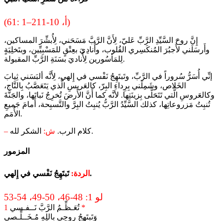
(61: 1–2أ، 10-11)
إِنَّ روحَ السَّيِّدِ الرَّبِّ عَليّ، لِأَنَّ الرَّبَّ مَسَحَني، لِأُبشِّرَ المساكين،
وأَرسَلَني لأَجبُرَ المُنكَسِري القُلوب، وأُنادِيَ بعِتْقٍ للمَسْبِيِّين، وبتَخلِيَةٍ
لِلمَأسُورين لِأُناديَ بسَنَةِ الرَّبِّ المقبولة.
إنِّي أُسَرُّ سُروراً في الرَّبِّ، وتَبتَهِجُ نَفْسي في إِلهي، لِأَنَّه ألبَسَني ثِيابَ
الخَلاص، وشَمِلَني بِرِداءِ البِرّ، كالعَريسِ الَّذي يَتَعَصَّبُ بِالتَّاج،
وكالعَروسِ الَّتي تَتَحَلَّى بِزينَتِها. لأنَّه كما أَنَّ الأَرضَ تُخرِجُ نَباتَها، والجَنَّةَ
تُنبِتُ مَزروعاتِها، كذلك السَّيِّدُ الرَّبُّ يُنبِتُ البِرَّ والتَّسبِحة، أَمامَ جَميعِ
الأُمَم.
الشكر لله.
كلام الرب.
ش:
–
المزمور
تَبتَهِجُ نَفْسي في إِلهي.
الردة:
لو 1: 48-46، 50-49، 54-53
*
تُعَـظِّـمُ الرَّبَّ نَــفـسي
1
وَتَبتَهِجُ روحِي باللهِ مُـخَــلِّـصي