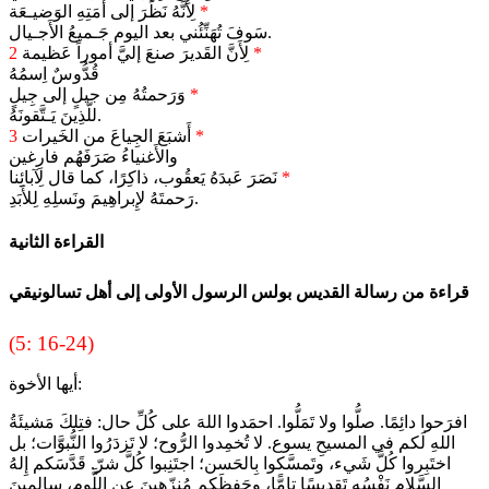
*
لِأَنَّهُ نَظَرَ إلى أَمَتِهِ الوَضيـعَة
سَوفَ تُهَنِّئُني بعد اليوم جَـميعُ الأَجـيال.
*
لِأَنَّ القَديرَ صنعَ إليَّ أموراً عَظيمة
2
قُدُّوسٌ اِسمُهُ
*
وَرَحمتُهُ مِن جيلٍ إلى جِيلٍ
للَّذِينَ يَـتَّقونَهُ.
*
أَشبَعَ الجِياعَ من الخَيرات
3
والأَغنياءُ صَرَفَهُم فارِغين
*
نَصَرَ عَبدَهُ يَعقُوب، ذاكِرًا، كما قال لِآبائِنا
رَحمتَهُ لإِبراهِيمَ ونَسلِهِ لِلأَبَدِ.
القراءة الثانية
قراءة من رسالة القديس بولس الرسول الأولى إلى أهل تسالونيقي
(5: 16-24)
أيها الأخوة:
افرَحوا دائِمًا. صلُّوا ولا تَمَلُّوا. احمَدوا اللهَ على كُلِّ حال: فتِلكَ مَشيئَةُ
اللهِ لَكم في المسيحِ يسوع. لا تُخمِدوا الرُّوح؛ لا تَزدَرُوا النُّبوَّات؛ بل
اختَبِروا كُلَّ شَيء، وتَمسَّكوا بِالحَسن؛ اجتَنِبوا كُلَّ شرّ. قَدَّسَكم إِلهُ
السَّلامِ نَفْسُه تَقديسًا تامًّا، وحَفِظَكم مُنزّهينَ عنِ اللَّوم، سالِمينَ