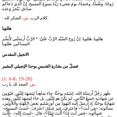
رُوحًا، ونَفْسًا، وجَسَدًا، يومَ مَجيءِ رَبِّنا يسوعَ المسيح. إِنَّ الَّذي دَعاكم
صادق، يُنْجزُ وَعدَه.
الشكر لله.
كلام الرب.
ش:
-
هللويا
هللويا. هللويا. إنَّ رُوحَ السَّيِّد الرَّبِّ عَلَيَّ: * الرَّبُّ أَرسَلَني لِأُبَشِّرَ
المساكين. هللويا.
الانجيل المقدس
فصلٌ من بشارةِ القديسِ يوحنا الإنجيلي البشير
(1: 6-8، 19-28)
المجد لك يا رب.
ش:
ظَهَرَ رَجُلٌ أَرسَلَهُ الله، اِسْمُه يوحَنَّا. جاءَ شاهِداً لِيَشهَدَ لِلنَّور، فَيُؤمِنَ
عن شَهادتِه جَميعُ النَّاس. لم يَكُنْ هو النُّور، بل جاءَ لِيَشهَدَ لِلنُّور. وهذه
شَهادَةُ يوحَنَّا، إِذ أَرسَلَ إِلَيه اليَهودُ مِن أُورَشَليم بَعضَ الكَهَنَةِ واللاَّوِيّين،
يَسأَلونَه: «مَن أَنتَ؟» فاعتَرفَ، غيرَ مُنكِرْ، اعتَرَفَ: «لَستُ المسيح».
فسأَلوه: «فمَن أَنتَ إِذاً؟ أَأَنتَ إِيلِيَّا؟» قال: «لَستُ إِيَّاه». «أَأَنتَ