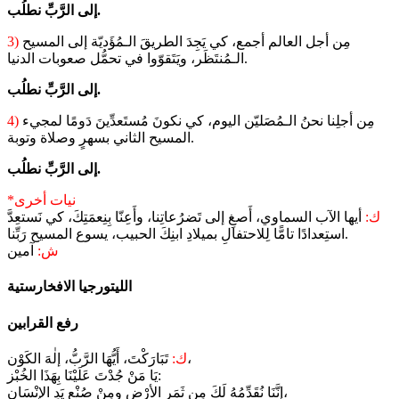
إلى الرَّبِّ نطلُب.
مِن أجل العالم أجمع، كي يَجِدَ الطريقَ الـمُؤَديّة إلى المسيح
3)
الـمُنتَظَر، ويَتَقوّوا في تحمُّل صعوبات الدنيا.
إلى الرَّبِّ نطلُب.
مِن أجلِنا نحنُ الـمُصَليّن اليوم، كي نكونَ مُستَعدِّينَ دَومًا لمجيء
4)
المسيح الثاني بسهرٍ وصلاة وتوبة.
إلى الرَّبِّ نطلُب.
*نيات أخرى
ك:
أيها الآب السماوي، أَصغِ إلى تَضرُعاتِنا، وأَعِنّا بِنِعمَتِكَ، كي نَستعِدَّ
استِعدادًا تامًّا لِلاحتفالِ بميلادِ ابنِكَ الحبيب، يسوع المسيح رَبِّنا.
ش:
آمين
رفع القرابين
تَبَارَكْتَ، أَيُّهَا الرَّبُّ، إلٰهَ الكَوْن،
ك:
يَا مَنْ جُدْتَ عَلَيْنَا بِهَذَا الخُبْز:
إنَّنَا نُقَدِّمُهُ لَكَ مِن ثَمَرِ الأرْضِ ومِنْ صُنْعِ يَدِ الإنْسَان،