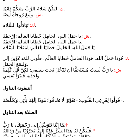
لِيَكُنْ سَلامُ الرَّبِّ مَعَكُمْ دَائِمًا.
ك:
ومَعَ رُوحِكَ أيضًا.
ش:
تَبَادَلُوا السَّلام.
ك:
يَا حَمَلَ اللهِ، الحَامِلَ خَطَايَا العَالَم: اِرْحَمْنَا.
ش:
يَا حَمَلَ اللهِ، الحَامِلَ خَطَايَا العَالَم: اِرْحَمْنَا.
يَا حَمَلَ اللهِ، الحَامِلَ خَطَايَا العَالَم: اِمْنَحْنَا السَّلام.
ك:
هُوذا حَملُ الله، هوذا الحاملُ خَطايا العالَم، طُوبى للمَدعُوِّينَ إلى
وَليمَةِ الحَمَل.
ش:
يا رَبُّ لَستُ مُسْتَحقًّا أنْ تَدْخُلَ تَحتَ سَقفي: لكِنْ قُلْ كَلِمةً
واحِدَة، فَتبْرَأَ نَفسي.
أنتيفونة التناول
قُولُوا لِفَزِعِي القُلُوب: «تَقَوَّوْا لَا تَخَافُوا: هُوَذَا إلَهُنَا يَأْتِي وَيُخَلِّصُنَا».
الصلاة بعد التناول
†
هَا إنَّنَا نَتَوَسَّلُ إلى رَحْمَتِكَ، يَا رَبُّ،
*
فَلْيَكُنْ لَنَا هٰذَا السِّرُّ عَوْنًا إلٰهِيًّا يُحَرِّرُنَا مِنْ رَذَائِلِنَا،
وَيَجْعَلُنَا مُسْتَعِدِّينَ لِلْأَعْيَادِ المُقْبِلَة. بالمَسيح رَبِّنَا.