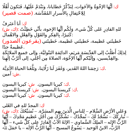
ك:
أيُّها الإخْوَةُ والأخَوات، لِنَذْكُرْ خَطايانا، ونَنْدَمْ عَلَيْها، فَنَكونَ أَهْلًا
(صمت قصير)
لِلِاحْتِفالِ بِالأَسرارِ المُقَدَّسَة.
ك:
أنا أعتَرفُ
للهِ القادِرِ عَلى كُلِّ شَيء، وَلَكُم أيُّها الإخوة، بأنِّي خَطِئْتُ
(ك، ش):
كَثيرًا، بِالفِكرِ والقَوْلِ والفِعْلِ والاهْمال:
(يقرعون الصدور)
خَطيئَتي عَظيمة، خَطيئَتي عَظيمة، خَطيئَتي
عَظيمةٌ جدًا.
لِذلِكَ أَطلُبُ إلى القدِّيسَةِ مَريَم، الدائِمَةِ البَتُوليَّة، وإلى جَميعِ الملائِكَةِ
والقِدِّيسين، وإلَيْكم أيُّها الإخْوَة، الصلاةَ مِن أجْلي، إلى الرَّبِّ إلَهِنا.
رَحِمَنا اللهُ القَدير، وَغَفَرَ لَنا زَلّاتِنا، وبَلَّغَنا الحياةَ الأبَدِيَّة.
ك:
آمين.
ش:
كيريا اليسون.
ك:
كيريا اليسون.
ش:
كريستا اليسون.
ك:
كريستا اليسون.
ش:
كيريا اليسون.
ك:
كيريا اليسون.
ش:
ك:
المجدُ للهِ في العُلى
وَعَلى الأرْضِ السَّلام – لِلناسِ الَّذينَ بِهِم المسَرَّة. – نُسَبِّحُكَ
(ك، ش):
– نُبارِكُكَ – نَسْجُدُ لَكَ – نُمجِّدُكَ – نَشْكُرُكَ مِن أجْلِ عَظيمِ مَجْدِكَ – أيُّها
الرَّبُّ الإله – الملِكُ السَّماوي – الإلهُ الآبُ القادِرُ على كلِّ شَيء – أيُّها
الرَّبُّ، الابنُ الوَحيد – يَسُوعُ المسيح – أيُّها الرَّبُّ الإلَه – يا حَمَلَ ﷲ