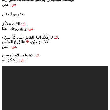
ش:
آمين
طقوس الختام
الرَّبُّ مَعَكُمْ.
ك:
وَمَعَ روحِكَ أيضًا.
ش:
بَارَكَكُمُ اللهُ القَادِرُ عَلَى كُلِّ شَيْء،
ك:
وَالرُّوحُ القُدُس.
الآبُ، وَالاِبْنُ،
✠
آمين.
ش:
اذهَبوا بسلام المسيح.
ك:
الشكرُ لله.
ش: