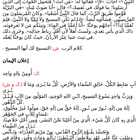
النَّبِيّ؟» أَجابَ: «لا!» فقالوا له: «مَن أَنتَ؟ فنَحمِلَ الجَوابَ إِلى الَّذينَ
أَرسَلونا؛ ما قولُك في نَفسِك؟» قال: «أَنا صَوتُ مُنادٍ: «في البَرِّيَّة
قَوِّموا طَريقَ الرَّبّ، كَما قالَ النَّبِيُّ أَشَعْيا». وكانَ المُرسَلونَ مِنَ
الفِرِّيسِيِّين. فسَأَلوه أَيضاً: «إِذا لم تَكُنِ المسيحَ ولا إِيلِيَّا ولا النَّبِيّ، فلِمَ
تُعَمِّدُ إِذاً؟» أَجابَهُم يوحَنَّا: «أَنا أُعَمِّدُ في الماء؛ وبَينَكم مَن لا تَعرِفونَه،
ذاكَ الذي يأتي بَعدي، ولَستُ أَهلاً لأَن أَفُكَّ رِباطَ حِذائِه». وجَرى ذلك
في بَيتَ عنيا عِبْرَ الأُردُنّ، حَيثُ كانَ يوحَنَّا يُعَمِّد.
التسبيح لك أيها المسيح.
كلام الرب.
ش:
-
إعلان الإيمان
أُومِنُ بإلهٍ واحِد:
ك:
آبٍ ضَابِطِ الكُلِّ، خَالِقِ السَّمَاءِ وَالأرْضِ، كُلِّ مَا يُـرَى وَمَا لَا
(ك و ش:)
يُـرَى.
وَبِرَبٍّ وَاحِدٍ يَسُوعَ المَسِيحِ، ابْـنِ اللهِ الوَحِيدِ، المَوْلُودِ مِنَ الآبِ قَـبْـلَ
كُلِّ الدُّهُور.
إلَهٌ مِن إلَهٍ، نُـورٌ مِن نُـورٍ، إلَهٌ حَقٌّ مِن إلَهٍ حَقّ، مَولُودٌ غَيرُ مَخْلُوق،
مُسَاوٍ لِلآبِ في الجَوْهَر:
الَّذِي بِهِ كَانَ كُلُّ شَيْء. الَّذِي مِنْ أَجْلِنَا نَحْنُ البَشَر، وَمِن أَجْلِ خَلَاصِنَا،
نَـزَلَ مِنَ السَّماءِ.
وَتَجَسَّدَ بِقُـوَّةِ الرُّوحِ القُدُس، مِنْ مَرْيَمَ العَذْرَاءِ، وَتَـأَنَّس.
وصُلِبَ عَنَّا عَلَى عَهْدِ بِيلَاطُسَ البُـنْطِيّ؛ تَـألَّمَ وَمَاتَ وَقُبِرَ، وَقَامَ في