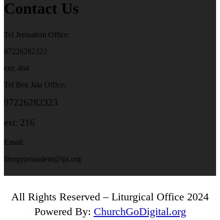
Contact Us
Tel Jerusalem Office:
97226282323
ext: 464
Tel Beit Jala Office:
97226282323
ext: 216
Email:
liturgyjerusalem@lpj.org
All Rights Reserved – Liturgical Office 2024
Powered By:
ChurchGoDigital.org