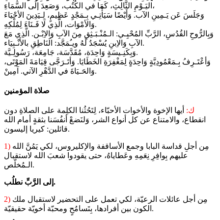
اليَـوْمِ الثَّالِثِ، كَمَا في الكُتُب، وَصَعِدَ إلَى السَّمَاءِ،
وَجَلَسَ عَن يَـمِينِ الآب. وَأَيْضًا سَيَأْتِـي بِـمَجْدٍ عَظِيمٍ، لِـيَدِينَ الأحْيَاءَ
وَالأمْوَات، الَّذِي لَا فَـنَاءَ لِمُلْكِهِ.
وَبِالرُّوحِ القُدُسِ، الرَّبِّ المُحْيِـي: الـمُنْـبَـثِقِ مِنَ الآبِ وَالاِبْـن. الَّذِي مَعَ
الآبِ وَالاِبنِ يُسْجَدُ لَهُ ويـُمَجَّد: الَنَاطِقِ بالأَنْـبِيَاء.
وَبِكَنِـيسَةٍ وَاحِدَة، مُقَدَّسَة، جَامِعَة، رَسُولِـيَّة.
وَأعْتَـرِفُ بِـمَعْمُودِيَّةٍ وَاحِدَةٍ لِمَغْفِرَةِ الخَطَايَا. وَأتَـرَجَّى قِيَامَةَ المَوْتَى،
وَالحَـيَاةَ في الدَّهْرِ الآتي. آمِينْ.
صلاة المؤمنين
ك:
أيها الإخوة والأخوات الأحبّاء، لِتَحُثُنا الكلِمة على الصلاةِ دون
انقطاع، والامتناع عن كل أنواع الشر، وَلنَضعْ أنفُسَنا بثقةٍ أمام الله
قائلين: كيريا إليسون.
مِن أجلِ قداسة البابا وجمع الأساقفة والإكليروس، لكي يَمُنَّ الله
1)
عليهم بِوافِرِ نِعَمِهِ وعَطاياهُ، حتى يقودوا شعبَ الله لاستقبال
الـمُخلّص.
إلى الرَّبِّ نطلُب.
مِن أجل عائلات الرعيّة، لكي تعمل على التحضير لاستقبال ملك
2)
الكون بين أفرادها، بِتَسامُحٍ ومحبّة أخويّة حقيقيّة.