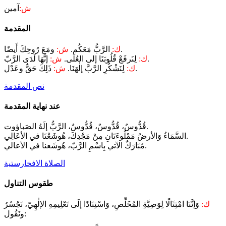
ش:
آمين
المقدمة
ومَعَ رُوحِكَ أَيضًا.
ك:
الرَّبُّ مَعَكُم.
ش:
إنَّهَا لَدَى الرَّبّ.
ك:
لِنَرفَعْ قُلُوبَنَا إلى العُلَى.
ش:
ذَلِكَ حَقٌّ وعَدْل.
ك:
لِنَشْكُرِ الرَّبَّ إلٰهَنَا.
ش:
نص المقدمة
عند نهاية المقدمة
قُدُّوسٌ، قُدُّوسٌ، قُدُّوسٌ، الرَّبُّ إلَهُ الصَباؤوت.
السَّمَاءُ وَالأرضُ مَمْلُوءَتَانِ مِنْ مَجْدِكَ، هُوشَعْنَا في الأعَالِي.
مُبَارَكٌ الآتي بِاسْمِ الرَّبّ، هُوشَعنا في الأعالي.
الصلاة الافخارستية
طقوس التناول
ك:
وَإنَّنَا امْتِثَالًا لِوَصِيَّةِ المُخَلِّصِ، وَاسْتِنَادًا إلَى تَعْلِيمِهِ الإلٰهِيّ، نَجْسُرُ
ونَقُول: