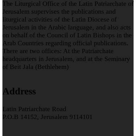
The Liturgical Office of the Latin Patriarchate of
Jerusalem supervises the publications and
liturgical activities of the Latin Diocese of
Jerusalem in the Arabic language, and also acts
on behalf of the Council of Latin Bishops in the
Arab Countries regarding official publications.
There are two offices: At the Patriarchate
headquarters in Jerusalem, and at the Seminary
of Beit Jala (Bethlehem)
Address
Latin Patriarchate Road
P.O.B 14152, Jerusalem 9114101