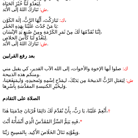
لِيَغدُوَ لَنَا خُبْزَ الحَيَاة.
تَبَارَكَ اللهُ إلَى الأَبَد.
ش:
تَبَارَكْتَ، أَيُّهَا الرَّبُّ، إلٰهَ الكَوْن،
ك:
يَا مَنْ جُدْتَ عَلَيْنَا بِهَذِهِ الخَمْر:
إنَّنَا نُقَدِّمُهَا لَكَ مِنْ ثَمَرِ الكَرْمَةِ ومِنْ صُنعِ يَدِ الإنْسَان،
لِتَغْدُوَ لَنَا كَأْسَ الخلاص.
تَبَارَكَ اللهُ إلَى الأَبَد.
ش:
بعد رفع القرابين
ك:
صلوا أيها الإخوة والأخوات، إلى الله الآب القدير، كي يقبل مني
ومنكم هذه الذبيحة.
ش:
لِيَقبَلِ الرَّبُّ الذبيحَةَ مِن يَدَيْكَ، لـِمَدْحِ اِسْمِهِ وَتَمجيدِهِ، وَلـِمَنفَعَتِنا،
وَلـِخَيْرِ الكنيسةِ المقدَّسَةِ بِأَسْرِها.
الصلاة على التقادم
†
أَنْعِمْ عَلَيْنَا، يَا رَبُّ، بِأَنْ نُقَدِّمَ لَكَ دَائِمًا قُرْبَانَ خِدْمَتِنَا هٰذَا،
*
فَبِهِ يَتِمُّ السِّرُّ المُقَدَّسُ الَّذِي أَنْشَأْتَهُ أَنْتَ،
وَبِقُوَّتِهِ نَنَالُ الخَلَاصَ الأَكِيد. بِالمَسِيحِ رَبِّنَا.