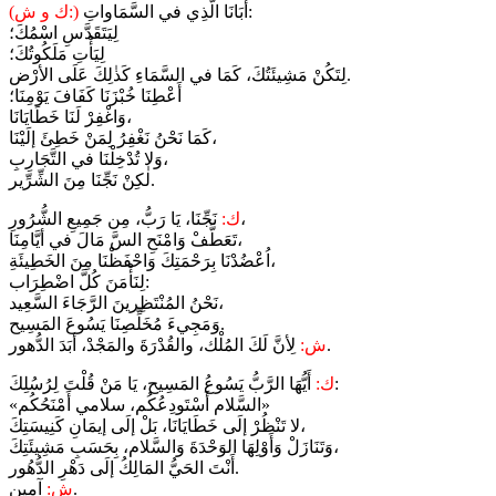
أبَانَا الَّذِي في السَّمَاواتِ:
(ك و ش:)
لِيَتَقَدَّسِ اسْمُكَ؛
لِيَأْتِ مَلَكُوتُكَ؛
لِتَكُنْ مَشِيئَتُكَ، كَمَا في السَّمَاءِ كَذٰلِكَ عَلَى الأرْض.
أَعْطِنَا خُبْزَنَا كَفَافَ يَوْمِنَا؛
وَاغْفِرْ لَنَا خَطَايَانَا،
كَمَا نَحْنُ نَغْفِرُ لِمَنْ خَطِئَ إلَيْنَا،
وَلا تُدْخِلْنَا في التَّجَارِبِ،
لٰكِنْ نَجِّنَا مِنَ الشِّرِّير.
نَجِّنَا، يَا رَبُّ، مِن جَمِيعِ الشُّرُورِ،
ك:
تَعَطَّفْ وَامْنَحِ السَّ مَالَ في أيَّامِنَا،
اُعْضُدْنَا بِرَحْمَتِكَ وَاحْفَظْنَا مِنَ الخَطِيئَةِ،
لِنَأْمَنَ كُلَّ اضْطِرَاب:
نَحْنُ المُنْتَظِرينَ الرَّجَاءَ السَّعِيد،
وَمَجِيءَ مُخَلِّصِنَا يَسُوعَ المَسِيح.
لِأنَّ لَكَ المُلْك، والقُدْرَةَ والمَجْدْ، أبَدَ الدُّهور.
ش:
أَيُّهَا الرَّبُّ يَسُوعُ المَسِيح، يَا مَنْ قُلْتَ لِرُسُلِكَ:
ك:
«السَّلام أَسْتَودِعُكُم، سلامي أَمْنَحُكُم»
لا تَنْظُرْ إلَى خَطَايَانَا، بَلْ إلَى إيمَانِ كَنِيسَتِكَ،
وَتَنَازَلْ وَأَوْلِهَا الوَحْدَةَ وَالسَّلام، بِحَسَبِ مَشِيئَتِكَ،
أَنْتَ الحَيُّ المَالِكُ إلَى دَهْرِ الدُّهُور.
آمين.
ش: