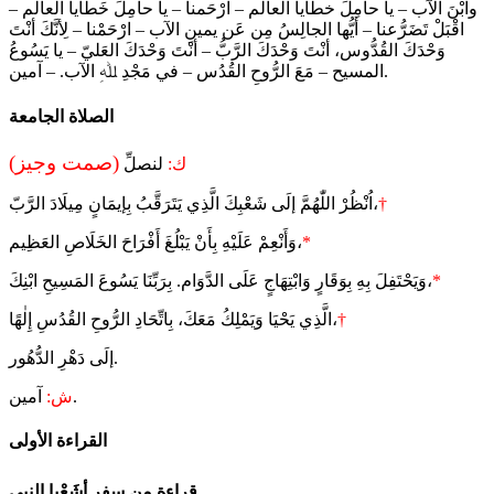
وابْنَ الآب – يا حامِلَ خطايا العالم – ارْحَمنا – يا حامِلَ خَطايا العالم –
اقْبَلْ تَضَرُّعنا – أيُّها الجالِسُ مِن عَن يمينِ الآب – ارْحَمْنا – لِأنَّكَ أنْتَ
وَحْدَكَ القُدُّوس، أنْتَ وَحْدَكَ الرَّبُّ – أنْتَ وَحْدَكَ العَليّ – يا يَسُوعُ
المسيح – مَعَ الرُّوحِ القُدُس – في مَجْدِ ﷲِ الآب. – آمين.
الصلاة الجامعة
(صمت وجيز)
ك:
لنصلِّ
†
اُنْظُرْ اللّٰهُمَّ إلَى شَعْبِكَ الَّذِي يَتَرَقَّبُ بِإيمَانٍ مِيلَادَ الرَّبّ،
*
وَأَنْعِمْ عَلَيْهِ بِأَنْ يَبْلُغَ أَفْرَاحَ الخَلَاصِ العَظِيم،
*
وَيَحْتَفِلَ بِهِ بِوَقَارٍ وَابْتِهَاجٍ عَلَى الدَّوَام. بِرَبِّنَا يَسُوعَ المَسِيحِ ابْنِكَ،
†
الَّذِي يَحْيَا وَيَمْلِكُ مَعَكَ، بِاتِّحَادِ الرُّوحِ القُدُسِ إِلٰهًا،
إلَى دَهْرِ الدُّهُور.
آمين.
ش:
القراءة الأولى
قراءة من سفرِ أشَعْيا النبي