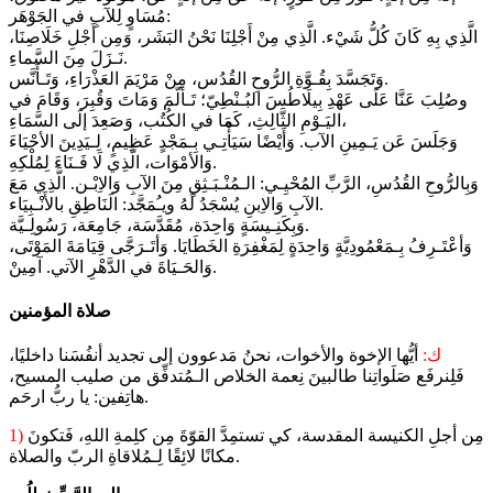
مُسَاوٍ لِلآبِ في الجَوْهَر:
الَّذِي بِهِ كَانَ كُلُّ شَيْء. الَّذِي مِنْ أَجْلِنَا نَحْنُ البَشَر، وَمِن أَجْلِ خَلَاصِنَا،
نَـزَلَ مِنَ السَّماءِ.
وَتَجَسَّدَ بِقُـوَّةِ الرُّوحِ القُدُس، مِنْ مَرْيَمَ العَذْرَاءِ، وَتَـأَنَّس.
وصُلِبَ عَنَّا عَلَى عَهْدِ بِيلَاطُسَ البُـنْطِيّ؛ تَـألَّمَ وَمَاتَ وَقُبِرَ، وَقَامَ في
اليَـوْمِ الثَّالِثِ، كَمَا في الكُتُب، وَصَعِدَ إلَى السَّمَاءِ،
وَجَلَسَ عَن يَـمِينِ الآب. وَأَيْضًا سَيَأْتِـي بِـمَجْدٍ عَظِيمٍ، لِـيَدِينَ الأحْيَاءَ
وَالأمْوَات، الَّذِي لَا فَـنَاءَ لِمُلْكِهِ.
وَبِالرُّوحِ القُدُسِ، الرَّبِّ المُحْيِـي: الـمُنْـبَـثِقِ مِنَ الآبِ وَالاِبْـن. الَّذِي مَعَ
الآبِ وَالاِبنِ يُسْجَدُ لَهُ ويـُمَجَّد: الَنَاطِقِ بالأَنْـبِيَاء.
وَبِكَنِـيسَةٍ وَاحِدَة، مُقَدَّسَة، جَامِعَة، رَسُولِـيَّة.
وَأعْتَـرِفُ بِـمَعْمُودِيَّةٍ وَاحِدَةٍ لِمَغْفِرَةِ الخَطَايَا. وَأتَـرَجَّى قِيَامَةَ المَوْتَى،
وَالحَـيَاةَ في الدَّهْرِ الآتي. آمِينْ.
صلاة المؤمنين
ك:
أيُّها الإخوة والأخوات، نحنُ مَدعوون إلى تجديد أنفُسَنا داخليًا،
فَلِنرفَع صَلَواتِنا طالبينَ نِعمة الخلاص الـمُتدفِّق من صليب المسيح،
هاتِفين: يا ربُّ ارحَم.
مِن أجلِ الكنيسة المقدسة، كي تستمِدَّ القوّةَ مِن كلِمةِ اللهِ، فَتكونَ
1)
مكانًا لائِقًا لِـمُلاقاةِ الربّ والصلاة.