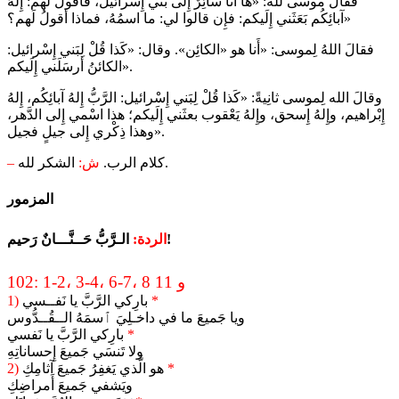
فقالَ موسى لله: «ها أَنا سائِرٌ إِلى بَني إِسْرائيل، فأَقولُ لَهم: إِلهُ
آبائِكُم بَعَثَني إِلَيكم: فإِن قالوا لي: ما اسمُهُ، فماذا أقولُ لَهم؟»
فقالَ اللهُ لِموسى: «أَنا هو «الكائِن». وقال: «كَذا قُلْ لِبَني إِسْرائيل:
الكائنُ أرسَلَني إِلَيكم».
وقالَ الله لِموسى ثانِيةً: «كَذا قُلْ لِبَني إِسْرائيل: الرَّبُّ إِلهُ آبائِكُم، إِلهُ
إِبْراهيم، وإِلهُ إِسحق، وإِلهُ يَعْقوب بعثَني إِلَيكم؛ هذا اسْمي إِلى الدَّهر،
وهذا ذِكْري إِلى جيلٍ فجيل».
الشكر لله.
كلام الرب.
ش:
–
المزمور
الـرَّبُّ حَــنَّـــانٌ رَحيم!
الردة:
102: 1-2، 3-4، 6-7، 8 و 11
*
بارِكي الرَّبَّ يا نَفــسي
1)
ويا جَميعَ ما في داخـلِيَ ٱسمَهُ الــقُــدُّوس
*
بارِكي الرَّبَّ يا نَفسي
ولا تَنسَي جَميعَ إِحساناتِهِ
*
هو الَّذي يَغفِرُ جَميعَ آثامِكِ
2)
ويَشفي جَميعَ أَمراضِكِ