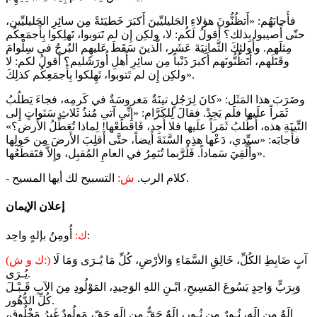
فأَجابَهُم: «أَتظُنُّونَ هؤلاءِ الجَليليِّينَ أَكبَرَ خَطيَئةً مِن سائِرِ الجَليليِّين،
حتّى أُصيبوا بِذلك؟ أَقولُ لَكُم: لا، ولكِن إِن لم تَتوبوا، تَهلِكوا بِأَجمَعِكُم
مِثلَهم. وأُولئِكَ الثَّمانِيَةَ عَشَر، الَّذينَ سَقَطَ عَليهِم البُرجُ في سِلْوامَ
وقَتَلَهم، أَتَظُنُّونَهم أَكبرَ ذَنْباً مِن سائِرِ أَهلِ أُورَشَليم؟ أَقولُ لكم: لا
ولكِن إِن لم تَتوبوا، تَهِلكوا بِأَجمَعِكُم كذلِكَ».
وضَرَبَ هذا المَثَل: «كانَ لِرَجُلٍ تينَةٌ مَغروسَةٌ في كَرمِه، فجاءَ يَطلُبُ
ثَمَراً علَيها فلَم يَجِدْ. فقالَ لِلكَرَّام: «إِنِّي آتي مُنذُ ثَلاثِ سَنَواتٍ إِلى
التِّينَةِ هذه، أَطُلبُ ثَمَراً علَيها فلا أَجِد، فَاقطَعْها! لِماذا تُعَطِّلُ الأَرض؟»
فأَجابَه: «سيِّدي، دَعْها هذِه السَّنَةَ أَيضاً، حتَّى أَقلِبَ الأَرضَ مِن حَولِها
وأُلْقِيَ سَماداً. فَلُرَّبما تُثمِرُ في العامِ المُقبِل، وإِلاَّ فتَقطَعُها».
التسبيح لك أيها المسيح.
كلام الرب.
ش:
-
إعلان الإيمان
أُومِنُ بإلهٍ واحِد:
ك:
آبٍ ضَابِطِ الكُلِّ، خَالِقِ السَّمَاءِ وَالأرْضِ، كُلِّ مَا يُـرَى وَمَا لَا
(ك و ش:)
يُـرَى.
وَبِرَبٍّ وَاحِدٍ يَسُوعَ المَسِيحِ، ابْـنِ اللهِ الوَحِيدِ، المَوْلُودِ مِنَ الآبِ قَـبْـلَ
كُلِّ الدُّهُور.
إلَهٌ مِن إلَهٍ، نُـورٌ مِن نُـورٍ، إلَهٌ حَقٌّ مِن إلَهٍ حَقّ، مَولُودٌ غَيرُ مَخْلُوق،