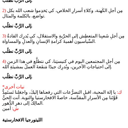
إلى الرَّبِّ نطلُب.
مِن أجلِ الكَهنة، وكلاءِ أسرارِ الخلاص، كي يَخدِموا شعب الله بكل
2)
تواضع، بالكلمة والمثال.
إلى الرَّبِّ نطلُب.
مِن أجلِ شَعبِنا المتعطِش إلى الحرِّيةِ والاستقلال، كي يُدرِك القادةُ
3)
السِّياسيون أهميةَ كرامةِ الإنسانِ والعدلِ والمساواة.
إلى الرَّبِّ نطلُب.
مِن أجلِ المجتمعين اليوم في كنيستِنا، كي نتطلَّع في هذا الزمنِ
4)
إلى احتياجاتِ الآخرين، ونُدرِك جيدًا مَنفَعةَ العملُ بمشيئةِ الله.
إلى الرَّبِّ نطلُب.
*نيات أخرى
ك:
يا إلهَ المحبة، اقبلِ التضرُّعات التي رفعناها إليكَ، واجعَلنا نَستَمِدُّ
قَوَّتَنا مِن الأسرارِ المقدَّسة، خاصةً الافخارستيا والتوبة. أنت الحيُّ
المالِكُ إلى دهرِ الدُّهور.
ش:
آمين