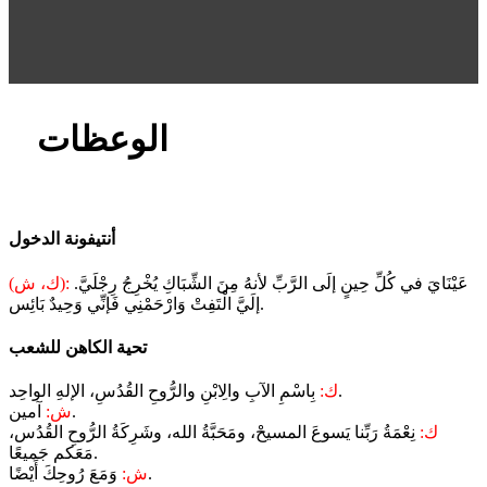
الوعظات
أنتيفونة الدخول
عَيْنَايَ في كُلِّ حِينٍ إلَى الرَّبِّ لأنهُ مِنَ الشِّبَاكِ يُخْرِجُ رِجْلَيَّ.
(ك، ش):
إلَيَّ الْتَفِتْ وَارْحَمْنِي فَإنِّي وَحِيدٌ بَائِس.
تحية الكاهن للشعب
بِاسْمِ الآبِ والِابْنِ والرُّوحِ القُدُسِ، الإلهِ الواحِد.
ك:
آمين.
ش:
ك:
نِعْمَةُ رَبِّنا يَسوعَ المسيحْ، ومَحَبَّةُ الله، وشَرِكَةُ الرُّوحِ القُدُس،
مَعَكم جَميعًا.
وَمَعَ رُوحِكَ أَيْضًا.
ش: