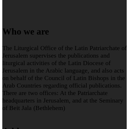
Who we are
The Liturgical Office of the Latin Patriarchate of
Jerusalem supervises the publications and
liturgical activities of the Latin Diocese of
Jerusalem in the Arabic language, and also acts
on behalf of the Council of Latin Bishops in the
Arab Countries regarding official publications.
There are two offices: At the Patriarchate
headquarters in Jerusalem, and at the Seminary
of Beit Jala (Bethlehem)