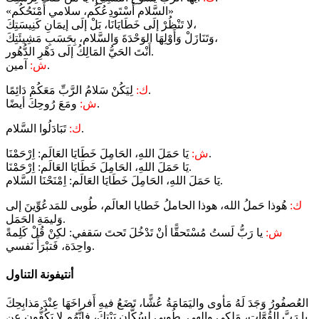
«السَّلام أَسْتَودِعُكُم، سلامي أَمْنَحُكُم»
لا تَنْظُرْ إلَى خَطَايَانَا، بَلْ إلَى إيمَانِ كَنِيسَتِكَ،
وَتَنَازَلْ وَأَوْلِهَا الوَحْدَةَ وَالسَّلام، بِحَسَبِ مَشِيئَتِكَ،
أَنْتَ الحَيُّ المَالِكُ إلَى دَهْرِ الدُّهُور.
آمين.
ش:
لِيَكُنْ سَلامُ الرَّبِّ مَعَكُمْ دَائِمًا.
ك:
ومَعَ رُوحِكَ أيضًا.
ش:
تَبَادَلُوا السَّلام.
ك:
يَا حَمَلَ اللهِ، الحَامِلَ خَطَايَا العَالَم: اِرْحَمْنَا.
ش:
يَا حَمَلَ اللهِ، الحَامِلَ خَطَايَا العَالَم: اِرْحَمْنَا.
يَا حَمَلَ اللهِ، الحَامِلَ خَطَايَا العَالَم: اِمْنَحْنَا السَّلام.
ك:
هُوذا حَملُ الله، هوذا الحاملُ خَطايا العالَم، طُوبى للمَدعُوِّينَ إلى
وَليمَةِ الحَمَل.
ش:
يا رَبُّ لَستُ مُسْتَحقًّا أنْ تَدْخُلَ تَحتَ سَقفي: لكِنْ قُلْ كَلِمةً
واحِدَة، فَتبْرَأَ نَفسي.
أنتيفونة التناول
العُصفُورُ وَجَدَ لَهُ مَأوى واليَمَامَةُ عُشًّا، تَضَعُ فيهِ أَفراخَهَا عِنْدَ مَذابِحِكَ
يا رَبَّ القُوَّات، مَلِكي وإلهي. طُوبى لِسُكَّانِ بَيْتِكَ، فإِنَّهُم لا يَكُفُّون عن