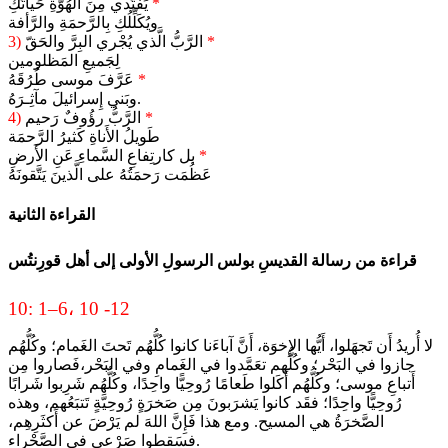
*
يَفتَدي مِنَ الهُوَّةِ حَياتَكِ
ويُكَلِّلُكِ بِالرَّحمَةِ والرَّأفة
*
الرَّبُّ الَّذي يُجْري البِرَّ والحَقّ
3)
لِجَميعِ المَظلومين
*
عَرَّفَ موسى طُرُقَهُ
وبَني إِسرائيلَ مآثِـرَهُ.
*
الرَّبُّ رؤُوفٌ رَحيم
4)
طَويلُ الأَناةِ كَثيرُ الرَّحمَة
*
بل كارتِفاعِ السَّماءِ عَنِ الأَرضِ
عَظُمَت رَحمَتُهُ على الَّذينَ يَتَّقونَهُ
القراءة الثانية
قراءة من رسالة القديسِ بولس الرسولِ الأولى إلى أهل قورِنتُس
10: 1–6، 10 -12
لا أُريدُ أَن تَجهَلوا، أَيُّها الإِخوَة، أَنَّ آباءَنا كانوا كُلُّهُم تَحتَ الغَمام؛ وكُلُّهُم
جازوا في البَحْر؛ وكُلُّهم تعَمَّدوا في الغَمامِ وفي البَحْر،فَصاروا مِن
أَتباعِ موسى؛ وكُلُّهُم أَكَلوا طَعامًا رُوحِيًّا واحِدًا، وكُلُّهُم شَرِبوا شَرابًا
رُوحِيًّا واحِدًا؛ فقَد كانوا يَشرَبونَ مِن صَخرَةٍ رُوحِيَّةٍ تَتبَعُهم، وهذه
الصَّخرَةُ هي المسيح. ومع هذا فَإِنَّ اللهَ لم يَرْضَ عن أَكثَرِهِم،
فسَقطوا صَرْعى في الصَّحْراء.