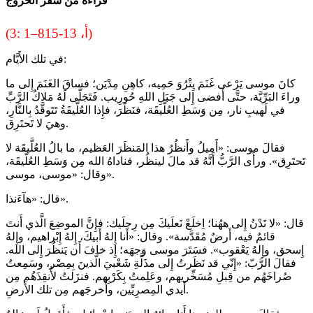
قراءة من سفر الخروج
(3: 1–8أ، 13-15)
في تلك الأَيَّام:
كانَ موسى يَرْعى غَنَمَ يِتْرُوَ حَمِيه، كاهِنِ مِدْيَن؛ فساقَ الغَنَمَ إِلى ما
وراءَ البَرِّيَّة، حتَّى أَفضى إِلى جَبَلِ اللهِ حُورِيب. فَتَجَلَّى لَهُ مَلاكُ الرَّبِّ
في لَهيبِ نار، مِن وَسَطِ العُلَّيقَة، فنَظَرَ، فإِذا العُلَّيقَةُ تَتَوقَّدُ بِالنَّارِ،
وهيَ لا تَحتَرِق.
فقالَ موسى: «أَميلُ وأَنظُرُ هذا المَنظَرَ العَظيم، ما بالُ العُلَّيقَة لا
تَحتَرِق». ورأَى الرَّبُّ أَنَّهُ قد مالَ لينظُر، فناداهُ الله مِن وَسَطِ العُلَّيقَة،
وقال: «موسى، موسى».
قال: «هآءَنذا».
قال: «لا تَدْنُ إِلى ههُنا؛ اِخلَعْ نَعلَيكَ مِن رِجلَيك: فإِنَّ الموضِعَ الَّذي أَنتَ
قائمٌ فيه، أَرضٌ مُقَدَّسة». وقال: «أَنا إِلهُ أَبيكَ، إِلهُ إِبْراهيم، وإِلهُ
إِسحق، وإِلهُ يَعْقوب». فسَتَرَ موسى وَجهَه؛ إِذ خافَ أَن يَنظُرَ إِلى الله.
فقالَ الرَّبّ: «إِنّي قد نَظَرتُ إِلى مذَلَّةِ شَعْبيَ الَّذينَ بِمِصْر، وسَمِعتُ
صُراخَهُم من قِبلِ مُسَخِّريهم، وعَلِمتُ بِكَرْبِهم. فنزَلتُ لأُنقِذَهُم مِن
أَيدي المِصرِيِّين، وأُخرجَهم مِن تلك الأَرضِ.