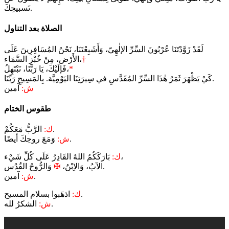
تَسبيحِكَ.
الصلاة بعد التناول
لَقَدْ زَوَّدْتَنَا عُرْبُونَ السِّرِّ الإلٰهِيّ، وَأَشَبِعْتَنَا، نَحْنُ المُسَافِرِينَ عَلَى
†
الأَرْض، مِنْ خُبْزِ السَّمَاء،
*
فَإلَيْكَ، يَا رَبَّنَا، نَبْتَهِلُ،
كَيْ يَظْهَرَ ثَمَرُ هٰذَا السِّرِّ المُقَدَّسِ في سِيرَتِنَا اليَوْمِيَّة. بِالمَسِيحِ رَبِّنَا.
ش:
آمين
طقوس الختام
الرَّبُّ مَعَكُمْ.
ك:
وَمَعَ روحِكَ أيضًا.
ش:
بَارَكَكُمُ اللهُ القَادِرُ عَلَى كُلِّ شَيْء،
ك:
وَالرُّوحُ القُدُس.
الآبُ، وَالاِبْنُ،
✠
آمين.
ش:
اذهَبوا بسلام المسيح.
ك:
الشكرُ لله.
ش: