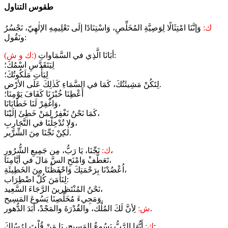
طقوس التناول
ك:
وَإنَّنَا امْتِثَالًا لِوَصِيَّةِ المُخَلِّصِ، وَاسْتِنَادًا إلَى تَعْلِيمِهِ الإلٰهِيّ، نَجْسُرُ
ونَقُول:
أبَانَا الَّذِي في السَّمَاواتِ:
(ك و ش:)
لِيَتَقَدَّسِ اسْمُكَ؛
لِيَأْتِ مَلَكُوتُكَ؛
لِتَكُنْ مَشِيئَتُكَ، كَمَا في السَّمَاءِ كَذٰلِكَ عَلَى الأرْض.
أَعْطِنَا خُبْزَنَا كَفَافَ يَوْمِنَا؛
وَاغْفِرْ لَنَا خَطَايَانَا،
كَمَا نَحْنُ نَغْفِرُ لِمَنْ خَطِئَ إلَيْنَا،
وَلا تُدْخِلْنَا في التَّجَارِبِ،
لٰكِنْ نَجِّنَا مِنَ الشِّرِّير.
نَجِّنَا، يَا رَبُّ، مِن جَمِيعِ الشُّرُورِ،
ك:
تَعَطَّفْ وَامْنَحِ السَّ مَالَ في أيَّامِنَا،
اُعْضُدْنَا بِرَحْمَتِكَ وَاحْفَظْنَا مِنَ الخَطِيئَةِ،
لِنَأْمَنَ كُلَّ اضْطِرَاب:
نَحْنُ المُنْتَظِرينَ الرَّجَاءَ السَّعِيد،
وَمَجِيءَ مُخَلِّصِنَا يَسُوعَ المَسِيح.
لِأنَّ لَكَ المُلْك، والقُدْرَةَ والمَجْدْ، أبَدَ الدُّهور.
ش:
أَيُّهَا الرَّبُّ يَسُوعُ المَسِيح، يَا مَنْ قُلْتَ لِرُسُلِكَ:
ك: