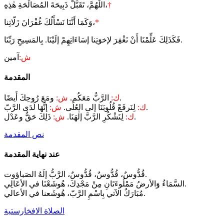
†
اللّٰهُمَّ، تَقَبَّلْ ذَبِيحَةَ المُصَالَحَةِ هٰذِهِ،
*
وَكَمَا أَنَّنَا نَسْأَلُكَ غُفْرَانَ زَلّاتِنا،
فَكَذَلِكَ عَلِّمْنَا أَنْ نَغْفِرَ لإخوَتِنا إسَاءَاتِهِمْ إلَيْنَا. بِالمَسِيحِ رَبِّنَا.
ش:
آمين
المقدمة
ومَعَ رُوحِكَ أَيضًا.
ك:
الرَّبُّ مَعَكُم.
ش:
إنَّهَا لَدَى الرَّبّ.
ك:
لِنَرفَعْ قُلُوبَنَا إلى العُلَى.
ش:
ذَلِكَ حَقٌّ وعَدْل.
ك:
لِنَشْكُرِ الرَّبَّ إلٰهَنَا.
ش:
نص المقدمة
عند نهاية المقدمة
قُدُّوسٌ، قُدُّوسٌ، قُدُّوسٌ، الرَّبُّ إلَهُ الصَباؤوت.
السَّمَاءُ وَالأرضُ مَمْلُوءَتَانِ مِنْ مَجْدِكَ، هُوشَعْنَا في الأعَالِي.
مُبَارَكٌ الآتي بِاسْمِ الرَّبّ، هُوشَعنا في الأعالي.
الصلاة الافخارستية