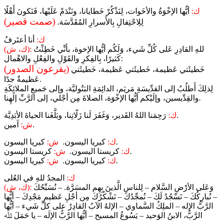
ك:
أيُّها الإخْوَةُ والأخَوات، لِنَذْكُرْ خَطايانا، ونَنْدَمْ عَلَيْها، فَنَكونَ أَهْلًا
(صمت قصير)
لِلِاحْتِفالِ بِالأَسرارِ المُقَدَّسَة.
ك:
أنا أعتَرفُ
للهِ القادِرِ عَلى كُلِّ شَيء، وَلَكُم أيُّها الإخوة، بأنِّي خَطِئْتُ
(ك، ش):
كَثيرًا، بِالفِكرِ والقَوْلِ والفِعْلِ والاهْمال:
(يقرعون الصدور)
خَطيئَتي عَظيمة، خَطيئَتي عَظيمة، خَطيئَتي
عَظيمةٌ جدًا.
لِذلِكَ أَطلُبُ إلى القدِّيسَةِ مَريَم، الدائِمَةِ البَتُوليَّة، وإلى جَميعِ الملائِكَةِ
والقِدِّيسين، وإلَيْكم أيُّها الإخْوَة، الصلاةَ مِن أجْلي، إلى الرَّبِّ إلَهِنا.
رَحِمَنا اللهُ القَدير، وَغَفَرَ لَنا زَلّاتِنا، وبَلَّغَنا الحياةَ الأبَدِيَّة.
ك:
آمين.
ش:
كيريا اليسون.
ك:
كيريا اليسون.
ش:
كريستا اليسون.
ك:
كريستا اليسون.
ش:
كيريا اليسون.
ك:
كيريا اليسون.
ش:
ك:
المجدُ للهِ في العُلى
وَعَلى الأرْضِ السَّلام – لِلناسِ الَّذينَ بِهِم المسَرَّة. – نُسَبِّحُكَ
(ك، ش):
– نُبارِكُكَ – نَسْجُدُ لَكَ – نُمجِّدُكَ – نَشْكُرُكَ مِن أجْلِ عَظيمِ مَجْدِكَ – أيُّها
الرَّبُّ الإله – الملِكُ السَّماوي – الإلهُ الآبُ القادِرُ على كلِّ شَيء – أيُّها
الرَّبُّ، الابنُ الوَحيد – يَسُوعُ المسيح – أيُّها الرَّبُّ الإلَه – يا حَمَلَ ﷲ