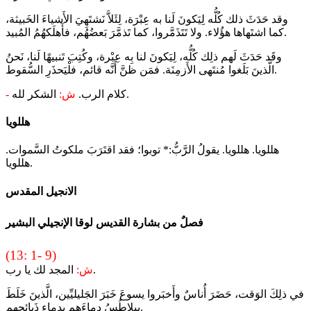
وقد حَدَثَ ذلك كُلُّه لِيَكونَ لَنا به عِبْرَة، لِئَلاَّ نَشتَهِيَ الأَشياءَ الخَبيثة،
كما اشتَهاها هؤُلاء. ولا تَتَذَمَّروا، كما تَذمَّرَ بَعضُهُم، فأَهلَكهُمُ المُبيد.
وقَد حَدَثَ لَهم ذلِك كُلُّه، لِيَكونَ لنا بِه عِبْرة، وكُتِبَ تَنبيهًا لَنا، نَحنُ
الَّذينَ بَلَغوا مُنتَهى الأَزمِنَة. فمَن ظنَّ أَنَّه قائم، فلْيَحذَرِ السُّقوط.
الشكر لله.
كلام الرب.
ش:
-
هللويا
هللويا. هللويا. يقولُ الرَّبُّ:* توبوا؛ فقد اقتَرَبَ ملكوتُ السَّموات.
هللويا.
الانجيل المقدس
فصلٌ من بشارة القديس لوقا الإنجيلي البشير
(13: 1- 9)
المجد لك يا رب.
ش:
في ذلِكَ الوَقت، حَضَرَ أُناسٌ وأَخبَروا يسوعَ خَبَرَ الجَليليِّين، الَّذينَ خَلَطَ
بيلاطُسُ دِماءَهم بِدِماءِ ذَبائِحِهِم.