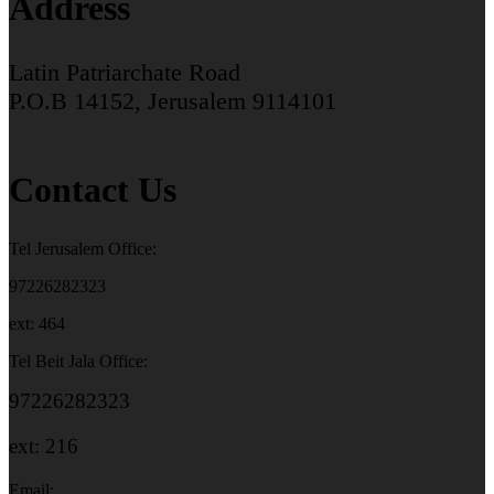
Address
Latin Patriarchate Road
P.O.B 14152, Jerusalem 9114101
Contact Us
Tel Jerusalem Office:
97226282323
ext: 464
Tel Beit Jala Office:
97226282323
ext: 216
Email: