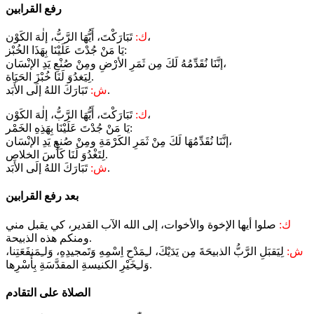
رفع القرابين
تَبَارَكْتَ، أَيُّهَا الرَّبُّ، إلٰهَ الكَوْن،
ك:
يَا مَنْ جُدْتَ عَلَيْنَا بِهَذَا الخُبْز:
إنَّنَا نُقَدِّمُهُ لَكَ مِن ثَمَرِ الأرْضِ ومِنْ صُنْعِ يَدِ الإنْسَان،
لِيَغدُوَ لَنَا خُبْزَ الحَيَاة.
تَبَارَكَ اللهُ إلَى الأَبَد.
ش:
تَبَارَكْتَ، أَيُّهَا الرَّبُّ، إلٰهَ الكَوْن،
ك:
يَا مَنْ جُدْتَ عَلَيْنَا بِهَذِهِ الخَمْر:
إنَّنَا نُقَدِّمُهَا لَكَ مِنْ ثَمَرِ الكَرْمَةِ ومِنْ صُنعِ يَدِ الإنْسَان،
لِتَغْدُوَ لَنَا كَأْسَ الخلاص.
تَبَارَكَ اللهُ إلَى الأَبَد.
ش:
بعد رفع القرابين
ك:
صلوا أيها الإخوة والأخوات، إلى الله الآب القدير، كي يقبل مني
ومنكم هذه الذبيحة.
ش:
لِيَقبَلِ الرَّبُّ الذبيحَةَ مِن يَدَيْكَ، لـِمَدْحِ اِسْمِهِ وَتَمجيدِهِ، وَلـِمَنفَعَتِنا،
وَلـِخَيْرِ الكنيسةِ المقدَّسَةِ بِأَسْرِها.
الصلاة على التقادم