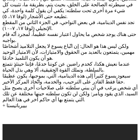
في سيطرته الصالحة على الخلق، بحيث يتم، بطريقة ما، تثبيت كل
شيء مرة أخرى تحت سلطته: يكفي أن يقول كلمة واحدة، كي
تطيعه حتى الأشجار (لوقا ١٧، ٥).
نجد نفس الدينامية، في بعض النواحي، في الجزء الثاني من المقطع
الإنجيلي (لوقا ١٧، ٧–١٠).
حتى هناك يوجد شخص ما يحاول اعتبار نفسه عظيماً، لمجرد أنّه قام
بواجبه.
ولكن ليس هذا هو الحال: إن اتّباع يسوع لا يجعل التلاميذ أشخاصًا
مهمين، يتمتعون بالعديد من الحقوق والامتيازات، لأن الامتياز الوحيد
هو أن يكون التلميذ خادمًا.
عندما نعيش هكذا، كخدم راضين عن كوننا خدمًا، فإننا حينئذٍ نتمتع
بالسلطة، ونملك القوة الحقيقية، ألا وهي بذل الحياة.
سيعود يسوع كثيراً إلى هذه الدينامية، الّتي، بموجبها، يكون عظيمًا
حقاً فقط القادر على الترحيب، والخدمة، واتّخاذ المركز الأخير.
أي شخص يرغب في أن يبني سلطته على صلاحيات أخرى يصبح مثل
السيد، الذي يقود ويأمر: ولكن لن تكون سلطته حينها مختلفة عن تلك
التي يتمتع بها أي حاكم آخر في هذا العالم.
+ بييرباتيستا