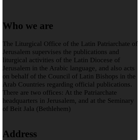
Who we are
The Liturgical Office of the Latin Patriarchate of
Jerusalem supervises the publications and
liturgical activities of the Latin Diocese of
Jerusalem in the Arabic language, and also acts
on behalf of the Council of Latin Bishops in the
Arab Countries regarding official publications.
There are two offices: At the Patriarchate
headquarters in Jerusalem, and at the Seminary
of Beit Jala (Bethlehem)
Address