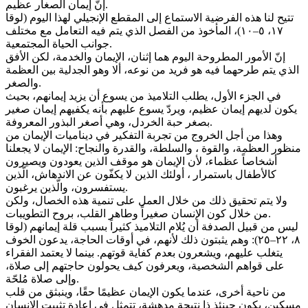
إنّ إيمان الصغار عظيم.
تتيح لنا هذه الفرضية الاستماع إلى المقطع الإنجيلي لهذا اليوم (لوقا
١٧، ٥–١٠)، المأخوذ من الفصل الذي يتم فيه التعامل مع مختلف
جوانب الحياة المجتمعية.
إنّ الأمور المطروحة اليوم هما إثنان، الإيمان والخدمة، لكن الأفق
الذي يتم طرحهما فيه هو فريد من نوعه، ألا وهو الجدلية بين العظمة
والصغر.
في الجزء الأول، يطلب التلاميذ من يسوع أن يزيد إيمانهم، بحيث
يكون لديهم إيمان عظيم، ويردّ يسوع عليهم بأنه يكفيهم إيمان صغير
بصغر حبة الخردل، وهي أصغر البذور المعروفة.
وهذا من أجل الخروج من تجربة التفكير في ديناميات الإيمان من
منظور العظمة، والقوة ، والسلطة، والقدرة والنجاح: الإيمان لا يجعلنا
أشخاصاً عظماء، لأن الإيمان هو موقف الذين يعودون ويصيرون
كالأطفال باستمرار ، أولئك الذين لا يكفّون عن الاندهاش، الّذين
يستفسرون، والّذين يرغبون.
ولا يتم تحقيق ذلك من خلال العمل على تنمية هذه الخصال، ولكن
من خلال كون الإنسان صغيراً وطاهر القلب، بروح التطويبات.
ليس من قبيل الصدفة أن يُلام التلاميذ كثيراً بسبب قلة إيمانهم (لوقا
٨، ٢٢–٢٥): وهم يثبتون ذلك لأنهم، في أوقات الحاجة، يدعون الخوف
يتغلب عليهم، ويشعرون بعدم كفاية قوتهم. بينما لا يعتمد الفقراء
على قواهم الشخصية، ويعرفون كيف يحولون حاجتهم إلى صلاة،
وإلى صلاة مُلحّة.
من ناحية أخرى، عندما يكون الإيمان عظيمًا حقًا، وينبثق من قلب
مسكين، يكون حينئذ ذا نتيجة مدهشة، تتمثل في إعادة تثبيت الإنسان