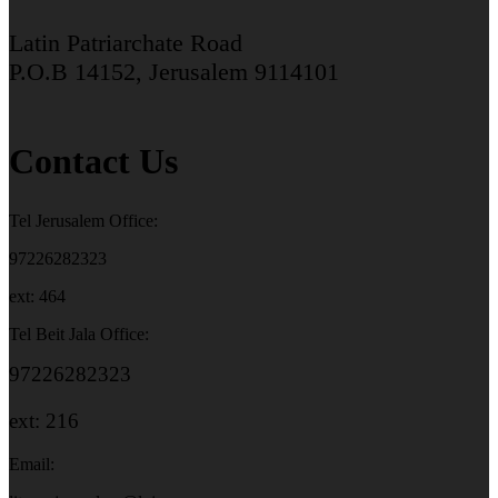
Latin Patriarchate Road
P.O.B 14152, Jerusalem 9114101
Contact Us
Tel Jerusalem Office:
97226282323
ext: 464
Tel Beit Jala Office:
97226282323
ext: 216
Email: