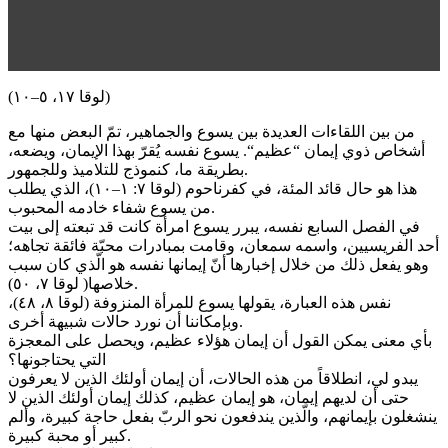
(لوقا ١٧، ٥–١٠)
من بين اللقاءات العديدة بين يسوع والجماهير، تمّ البعض منها مع
أشخاص ذوي إيمان “عظيم“. يسوع نفسه يُقرّ بهذا الإيمان، ويضعه،
بطريقة ما، كنموذج للتلاميذ وللجمهور.
هذا هو حال قائد المئة، في كفرناحوم (لوقا ٧: ١–١٠)، الذي يطلب
من يسوع شفاء خادمه المحبوب.
في الفصل السابع نفسه، يبرر يسوع امرأة كانت قد تبعته إلى بيت
أحد الفريسيين، واسمه سمعان، وقامت بمبادرات محبّة فائقة تجاهه؛
وهو يفعل ذلك من خلال إخبارها أنّ إيمانها نفسه هو الّذي كان سبب
خلاصها( لوقا ٧، ٥٠).
نفس هذه العبارة، يقولها يسوع للمرأة المنزوفة (لوقا ٨، ٤٨)،
وبإمكاننا أن نورد حالات شبيهة أخرى.
بأي معنى يمكن القول أن إيمان هؤلاء عظيم، ويحصل على المعجزة
التي يحتاجونها؟
يبدو لي، انطلاقاً من هذه الحالات، أن إيمان أولئك الذين لا يعرفون
حتى أن لديهم إيمان، هو إيمان عظيم، كذلك إيمان أولئك الذين لا
ينشغلون بإيمانهم، والّذين يندفعون نحو الربّ بفعل حاجة كبيرة، وألم
كبير أو محبة كبيرة.