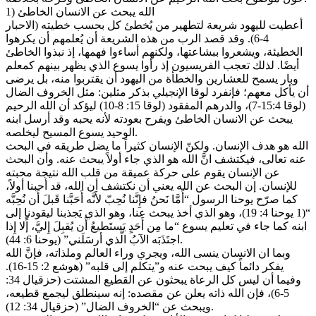
1) الله يبحث عن الانسان الخاطئ
أعطيت لليهود شريعة لتطهير من يُخطئ كل بحسب خطيته (الاحبار
4-6). وقد قصد الرب من هذه الشريعة أن يُعلمهم أن يكرهوا
الخطيئة، ويشعروا ببشاعتها، ولكنهم أساءوا فهمها، إذ نبذوا الخاطئ
أيضًا. لذلك تعجب الفريسيون إذ رأوا يسوع الذي يظهر بينهم كمعلم
وبار يسمح للعشارين والخطأة من اليهود أن يقتربوا منه، بل يرضى
أن يأكل معهم؛ فإنفرد لوقا الإنجيلي بذكر مثلين: مثل الخروف الضال
(لوقا 15:4-7)، والدرهم المفقود (لوقا 15: 8-10) ليؤكد أن الله الرحيم
يبحث عن الانسان الخاطئ ويفرح بعودته لأنه يحبه وقد أرسل ابنه
الوحيد يسوع المسيح ليخلصه.
الله هو هدف الإنسان. ولكنّ الإنسان كثيراً ما يضل طريقه في البحث
عنه تعالى، فيكتشف انَّ الله هو الذي جاء أولاً يبحث عنه. وأن البحث
عن الإنسان يقوم على حركة عميقة من قلب الله نتيجة محبته
للإنسان. إن البحث عن الله يعني أن نكتشف أن الله، قد أحبنا أولاً،
كما صرّح يوحنا الرسول “أَمَّا نَحنُ فإِنَّنا نُحِبّ لأَنَّه أَحَبَّنا قَبلَ أَن نُحِبَّه
“(1 يوحنا 4: 19)، وهو الذي أخذ يبحث عنا، وهو الذي يَجذبنا ليقودنا إلى
ابنه كما جاء في تعليم يسوع “ما مِن أَحَدٍ يَستَطيعُ أَن يُقبِلَ إِليَّ، إِّلا إِذا
اجتَذَبَه الآبُ الَّذي أرسَلَني” (يوحنا 6: 44).
وبما ان الانسان ينسى الله، ويجري وراء العالم وملذاته، فإنَّ الله
يفكر دائماً كيف يبحت عنه و”يتكلم إلى قلبه” (هوشع 2: 15-16).
وفيما أن ليس كل الرعاة يبحثون عن القطيع المشتت (حزقيال 34:
5-6)، فإن الله ذاته يعلن عن مقصده: إنه سينطلق ليجمع قطيعه،
ويبحث عن “الخروف الضال” (حزقيال 34: 12).