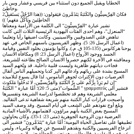
الخطايا ويقبل الجميع دون استثناء بين فريسي وعشار وبين بار
وخاطئ.
2فكانَ الفِرِّيسِيُّونَ والكَتَبَةُ يَتَذَمَّرونَ فيَقولون: ((هذا الرَّجُلُ يَستَقبِلُ
الخاطِئينَ ويَأكُلُ مَعَهم! ))
تشير عبارة “الفِرِّيسِيُّونَ” الى الكلمة من الآرامية ومعناها
“المنعزل”، وهم احدى الفئات اليهودية الرئيسية الثلاث التي كانت
تناهض فئتي الصدوقيين والاسينيين. وكانت اضيقها رأيا وتعليما
(اعمال الرسل 26: 5). وظهر الفريسيون باسمهم الخاص في عهد
يوحنا هركانوس (135-105 ق. م.). وكانوا يؤمنون بخلود النفس وقيامة
الجسد ووجود الأرواح (اعمال الرسل 23: 8) ومكافأة الانسان
ومعاقبته في الآخرة لكنهم حصروا الانسان الصالح بطاعته للشريعة،
فجاءت ديانتهم ظاهرية وليست قلبية داخلية. قد وبّخهم السيد
المسيح بشدة على ريائهم وادعائهم البِر كذبا وتحميلهم الناس أثقال
العرضيات دون الاكتراث لجوهر الناموس، لذا قال يسوع لتلاميذه
“إِن لم يَزِدْ بِرُّكُم على بِرِّ الكَتَبَةِ والفِرِّيسيِّين، لا تَدخُلوا مَلكوتَ
السَّموات”(متى 5: 20)؛ أمَّا عبارة ” الكَتَبَةُ ” γραμματεύς فتشير الى
معلمي الشريعة وهم قد تخصَّصوا لدراسة الشريعة وتفسيرها
وأصبحت قرارات كبار الكتبة منهم شريعة شفاهية تدعى التقاليد.
وبلغ أوج نفوذهم على الشعب في أيام المسيح. وقد وصف السيد
المسيح بعض الكتبة بأنهم مراؤون، لاهتمامهم بالأشياء المادية
العرضية دون الروحية الجوهرية (متى 23: 1-35). وكان يحاولون
تطبيقها على تفاصيل الحياة اليومية؛ أمَّا عبارة “يَتَذَمَّرونَ” فتشير الى
انزعاج الفريسيين والكتبة ونقدهم للمسيح عن جهالة وكبرياء، وليس
عن قصد المقاومة. فالمطلوب هو تجنب الخطأة حتى لا يصير مثلهم