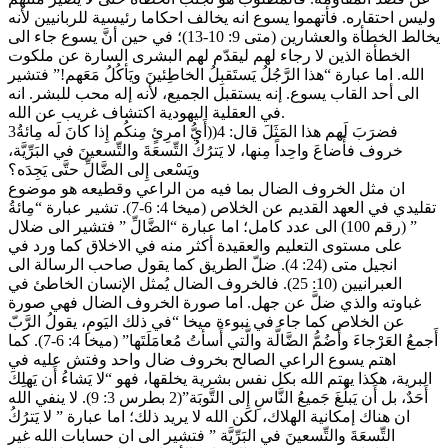
وليس احتقاره. فأتهموا يسوع انه يخالف احكاما رئيسية للربانيين لأنه
يخالط الخطأة والعشارين (متى 9: 10-13)؛ في حين أنَّ يسوع جاء الى
الخطأة الذين لا رجاء لهم ليقدّم لهم البشرى السارة عن ملكوت
الله. اما عبارة “هذا الرَّجُلُ يَستَقبِلُ الخاطِئينَ ويَأكُلُ مَعَهم!” فتشير
الى أحد القاب يسوع. إنه يستقبل الجميع، لأنه إله محب للبشر. انه
في العقلية اليهودية اكتشاف غريب عن الله.
3فضرَبَ لَهم هذا المَثَلَ قال: 4((أَيُّ امرِئٍ مِنكُم إِذا كانَ لَه مِائةُ
خروف فأَضاعَ واحِداً مِنها، لا يَترُكُ التِّسعَةَ والتِّسعينَ في البَرِّيَّة،
ويَسْعى إِلى الضَّالِّ حتَّى يَجِدَه؟
ان مثل الخروف الضال بما فيه من الراعي وقطيعه هو موضوع
تقليدي في العهد القديم عن الخلاص (ميخا 4: 6-7). تشير عبارة “مِائةُ
” (رقم 100) الى عدد كامل؛ اما عبارة “الضَّالِّ ” فتشير الى ضلال
على مستوى التعليم والعقيدة أكثر منه في الاخلاق كما ورد في
انجيل متى (24: 4). ضلّ الطريق كما يقول صاحب الرسالة الى
العبرانيين (10: 25). فالخروف الضال يُمثل الإنسان الخاطئ في
غباوته والذي ضلَّ عن جهل. اما صورة الخروف الضال فهي صورة
عن الخلاص كما جاء في نبوءة ميخا “في ذلك اليَومِ، يقولُ الرَّبّ
أَجمعُ العَرْجاءَ وأَضُمُّ الضَّالَّة والَّتي أَسأتُ مُعامَلَتَها” (ميخا 4: 6-7). كما
اهتم يسوع الراعي الصالح بخروف ضال واحد وفتش عليه في
البرية، هكذا يهتم الله بكل نفس بشرية يخلقها، فهو “لا يَشاءُ أَن يَهلِكَ
أَحَدٌ، بل أَن يَبلُغَ جَميعُ النَّاسِ إِلى التَّوبَة”(2 بطرس 3: 9). لا ينفي الله
ان هناك إمكانية الهلاك، لكن الله لا يريد ذلك؛ اما عبارة ” لا يَترُكُ
التِّسعَةَ والتِّسعينَ في البَرِّيَّة ” فتشير الى ان حسابات الله غير