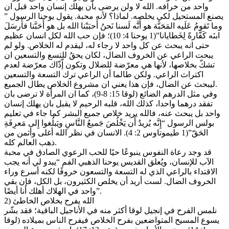
واحد من خرافه. الله لا ولن يرضى بأن يهلك إنسان واحد قبل ان
يصنع المستحيل لكي يخلصه. لماذا؟ لأنه محبة. يقول يوحنا الرسول ”
وما تَقومُ عَلَيه المَحَبَّة هو أَنَّه لَسنا نَحنُ أَحبَبْنا الله بل هو أَحَبَّنا فأَرسَلَ
ابنَه كَفَّارةً لِخَطايانا”(1 يوحنا 4: 10)؛ فإن حب الله لكل انسان عظيم
حتى انه يبحث عن كل واحد لا رجاء له، ليقدم له الخلاص. ولو لم
يبحت الراعي عن الخروف الضال، لكان يحقُ للتسع والتسعين ان
تشكّ بخلاصها، لأنها هي معرّضة للضلال وتكون إّذّاك معرّضة لعدم
اكتراث الراعي. ولكن طالما أن الراعي ترك التسعة والتسعين
ليبحث عن الضال، فإن هذا يعني ان مشروع الخلاص يطال الجميع.
وفي مثل الدرهم الضائع (لوقا 15: 8-9)، كما ان المرأة لا ترضى بان
تفقد درهما واحدا، كذلك الله، قلبه الرحيم لا يقبل بان يهلك إنسان
واحد بل يبحث عنه، فالله يريد خلاص جميع البشر كما جاء في تعليم
بولس الرسول “إِنَّه يُريدُ أَن يَخْلُصَ جَميعُ النَّاسِ ويَبلُغوا إِلى مَعرِفَةِ
الحَقّ”(1 طيموتاوس 2: 4). الانسان في نظر الله أغلى وأثمن من
ذهب العالم كله.
قد وجد رعاة النفوس ينبوعًا حيًا للحب الرعوي الصادق في محبة
الآب للإنسان، ويُعلق القديس يوحنا الذهبي الفم “يبدو لي أنه يجب
الاقتداء بالراعي الذي له التسعة والتسعون خروفًا لكنه أسرع وراء
الخروف الضال. لست أريد أن يخلص الكثيرون، بل الكل، فإن بقي
واحد في الهلاك أهلك أنا أيضًا”.
2) الله يفرح بخلاص الخاطئ
نلمس الفرح في إنجيل لوقا أكثر منه في الأناجيل الباقية؛ فقد بشّر
يسوع المسيح المتواضعين بفرح الخلاص فيفرح الناس بميلاده (لوقا