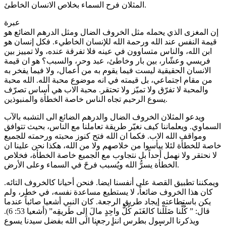
المثلان فرح السماء بخلاص الانسان الخاطئ.
عبرة
إن المغزى الذي يحمله مثل الخروف الضال ومثل الدرهم الضائع هو
قيمة النفس عند الله ورحمة الله للإنسان الخاطيء. فكل إنسان هو
ابن الله، والناس متساوون في عينه فلا تفرقة عنده، ولا تمييز بين
فريسي وعشّار، بين بار وخاطئ، عبد وحر، والسبب؟ هو ان قيمة
الانسان الحقيقية ليست فيما يقوم به من أعمال، ولا فيما يفخر به
من مقام اجتماعي، بل قيمته في انه موضوع محبة الله. الله محبة
والمحبة لا تفرّق ولا تميّز ولا تحتقر. محبة الاب هي أساس تصرّف
يسوع الرحيم تجاه الناس خاصة الخطأة والمنبوذين.
ويدعو المثلان الخروف الضال والدرهم الضائع الى التشبه بالآب
السماوي. ويعلماننا كيف نغيّر طريقة تعاملنا مع الناس، بحيث تتوافق
ومواقف الله الاب. فكما ان الله فتح كنوز محبته ورحمته للجميع
خاصة للخطأة لئلا ييأسوا من خلاصهم ولا من الله، هكذا نحن علينا ان
لا نحتقر ولا نهمل أحداً بل نتجاوب مع الجميع خاصة الخطأة، فخلاص
الخطأة يسرُّ الله ويُسبب فرحً في السماء وعلى الأرض.
ويمكننا تطبيق القصة على أنفسنا ايضا. فنحن أحيانا كالخروف التائه.
كان هذا الخروف ضائعاً، لا يستطيع مساعدة نفسه، في خطر، ولم
يكن باستطاعته إيجاد طريق الرجعة. كان النبي أشعيا صائباً عندما
قال: ” كُلُّنا ضَلَلْنا كالغَنَم كُلُّ واحِدٍ مالَ إِلى طَريقِه” (أشعيا 53: 6).
ويذكرنا الرسول بطرس اننا رجعنا الى الله بفضل سيدنا يسوع