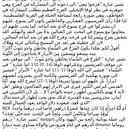
تشير عبارة “ِفرَحوا معي” الى دعوته الى المشاركة في الفرح وهي
جوهرية في نظر لوقا الإنجيلي. الفرح العظيم يتطلب المشاركة في
العواطف، وهي صورة رائعة لبساطة الحياة في القرية الفلسطينية.
لذا فإذا رأى الفريسيون العشارين والخاطئين يأتون الى يسوع، عليهم
ان يشتركوا في فرح يسوع الذي يجد ابناءه، كما يجب عليهم ان
يتعاونوا مع يسوع في البحث عن الضالين بدلا من النقد والتهكم. الله
شخص يفرح ويُشركنا في فرحه. وفرح الله هو ان يجد أبناءه الضالين.
لان كل خطيئة هي بُعد عن المسيح وبالتالي غربة وهلاك.
7أَقولُ لَكم: هكذا يكونُ الفَرَحُ في السَّماءِ بِخاطِئٍ واحِدٍ يَتوبُ أَكثَرَ
مِنه بِتِسعَةٍ وتِسعينَ مِنَ الأَبرارِ لا يَحتاجونَ إِلى التَّوبَة.
تشير عبارة ” الفَرَحُ في السَّماءِ بِخاطِئٍ واحِدٍ يَتوبُ ” الى موقفٍ بعيد
عن موقف الفريسيين وتذمّراتهم (لوقا (14: 10-32)؛ اما عبارة ” في
السَّماءِ ” فتشير الى الله (لوقا 11: 11)؛ اما عبارة ” الأَبرارِ ” فتشير
الى صورة تهكمية الى الفريسيين والكتبة الذين يعتبرون أنفسهم
ابراراً. بل عليهم ان يتوبوا سريعا (لوقا 5: 22) ليفرح الله بهم. أمَّا
القديس كيرلس الكبير فيرى في الابرار إنهم الصالحون ويعلق “هل
لأنه لا يهتم بالكثيرين أظهر رحمته بالواحد؟ لا… بل لأن الكثيرين في
آمان، محروسين بيده القديرة. لذلك بحق يجب إظهار الرحمة بذاك
الذي فُقِد، فبعودة ذاك الواحد يعود الجمال للمئة”.
8((أَم أَيَّةُ امرَأَةٍ إِذا كانَ عِندَها عَشرَةُ دَراهِم، فأَضاعَت دِرهَماً واحِداً، لا
تُوقِدُ سِراجاً وتَكنُسُ البَيت وتَجِدُّ في البَحثِ عنه حتَّى تَجِدَه؟
تشير عبارة ” درهم” δραχμή الى عملة يونانية رائجة بين اليهود وكان
الدرهم في ايام هيرودس والولاة يساوي ثمنه دينارا denarius رومانيا