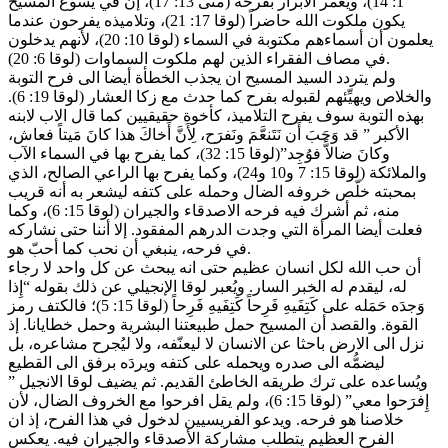
1: 14)، ويغمر الأبرار بفرحه (متى 13: 17)، إن في يسوع المسيح
يكون ملكوت الله حاضراً (لوقا 17: 21)، وتلاميذه يفرحون عندما
يعلمون أن أسماءهم مكتوبة في السماء (لوقا 10: 20)، لأنهم يدخلون
في مصاف الفقراء الذين لهم ملكوت السماوات (لوقا 6: 20).
ولم يتردد السيد المسيح ان يجذب الخطأة أيضا الى فرح التوبة
والخلاص ويهيِّئهم لقبوله بفرح كما حدث مع زكا العشار (لوقا 19: 6).
بهذه التوبة سوف يفرح التلاميذ، كأخوة حقيقيين كما قال الاب لابنه
الأكبر ” قد وَجَبَ أَن نَتَنعَّمَ ونَفرَح، لِأَنَّ أَخاكَ هذا كانَ مَيتاً فعاش،
وكانَ ضالاًّ فوُجِد”(لوقا 15: 32)، كما يفرح بها في السماء الآب
والملائكة (لوقا 15: 7 و10 و24)، وكما يفرح بها الراعي الصالح، الذي
بمحبته خلّص خروفه الضال وحمله على كتفه ليشعر به أنه قريب
منه، ثم أشرك فيه فرحه الاصدقاء والجيران (لوقا 15: 6)، وكما
فعلت أيضا المرأة التي وجدت الدرهم المفقود. إلا أننا حتى نشاركه
في فرحه، ينبغي أن نحب كما أحبّ هو.
أن حب الله لكل انسان عظيم حتى انه يبحث عن كل واحد لا رجاء
له، ليقدم له الخبر السار. ويُعبر لوقا الإنجيلي عن ذلك بقوله “إِذا
وَجدَه حَمَله على كَتِفَيهِ فَرِحاً كَتِفَيهِ فَرِحاً (لوقا 15: 5)؛ فالكتف رمز
القوة. والقصد أن المسيح حمل طبيعتنا البشرية وحمل خطايانا. إذ
نزل الى الارض باحثا عن الانسان لا ليعنّفه، ولا ليُجرح مشاعره، بل
ليضمُّه الى صدره ويحمله على كتفه ويردَه برفق الى القطيع
ويُساعده على ترك طريقه الخاطئ القديم. ثم يضيف لوقا الانجيل ”
إِفرَحوا معي” (لوقا 15: 6)، ولم يقل افرحوا مع الخروف الضال، لأن
خلاصنا هو فرحه. ويدعو الفريسيين لدخول في هذا الفرح، إذ ان
الفرح العظيم يتطلب مشاركة الأصدقاء والجيران فيه. يعكس