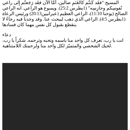
المسيح “فقَد كُنتُم كالغَنَمِ ضالِّين، أَمَّا الآن فقَد رَجَعتُم إِلى راعي
نُفوسِكم وحارِسِه” (1بطرس 25:2). ويسوع هو الراعي. انه الراعي
الصالح (يوحنا 11:10)، الراعي العظيم (عبرانيين20:13) ورئيس الرعاة
(1بطرس 4:5). الراعي الذي ذهب ليبحث عنا. وقد وجدنا فيه رجاءً لا
ينقطع بقبول كل نفس مهما كان فسادها.
دعاء
انت يا رب، تعرف كل واحد منا باسمه وتحبه وترحمه. شكراً يا رب،
لحبك الشخصي والمتميّز لكل واحد منا ولرحمتك اللامتناهية.