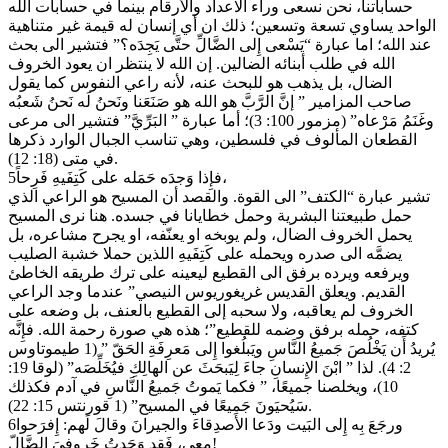
حساباتنا، نحن نسعى وراء الاعداد والأرقام بينما في حسابات الله
الواحد يساوي تسعة وتسعين؛ ذلك ان أي إنسان له قيمة غير متناهية
عند الله؛ اما عبارة “يَسْعى إِلى الضَّالِّ حتَّى يَجِدَه؟” فتشير الى بحث
الله في طلب أبنائه الضالين. إن الله لا ينتظر ان يعود الخروف
الضال، بل يذهب هو للبحث عنه، لأنه راعي النفوس كما يقول
صاحب المزامير ” إنَّ الرَّبَّ هو الله هو صَنَعَنا ونَحنُ لَه نَحنُ شَعبُه
وغَنَمُ مَرْعاه” (مزمور 100: 3)؛ أما عبارة ” البَرِّيَّ” فتشير الى مرعى
القطعان المألوف في فلسطين، وهي تناسب الجبال الوارد ذكرها
في متى (18: 12).
5فإِذا وَجدَه حَمَله على كَتِفَيهِ فَرِحاً،
تشير عبارة “الكتف” الى القوة. والقصد أن المسيح هو الراعي الذي
حمل طبيعتنا البشرية وحمل خطايانا في جسده. هنا نرى المسيح
يحمل الخروف الضال، ولم يوبخه او يعنّفه، او يجرح مشاعره، بل
يضمَّه الى صدره ويحمله على كَتِفَيهِ اللذين حملا خشبة الصليب
ويرفعه ويرده برفق الى القطيع ليعينه على ترك طريقه الخاطئ
القديم. ويعلق القديس غريغوريوس النيصي” عندما وجد الراعي
الخروف لم يعاقبه، ولا سحبه إلى القطيع بالعنف، بل وضعه على
كتفه، حمله برفق وضمه للقطيع”؛ هذه هي صورة رحمة الله. فإِنَّه
يُريدُ أَن يَخْلُصَ جَميعُ النَّاسِ ويَبلُغوا إِلى مَعرِفَةِ الحَقّ ” (1 طيموتاوس
2: 4). لذا ” ابْنَ الإِنسانِ جاءَ لِيَبحَثَ عن الهالِكِ فيُخَلِّصَه” (لوقا 19:
10)، ويخلصنا جميعًا، ” فكما يَموتُ جَميعُ النَّاسِ في آدم فكذلك
سَيُحيَونَ جَميعًا في المسيح” (1 قورنتس 15: 22).
6ورجَعَ بِه إِلى البَيت ودَعا الأَصدِقاءَ والجيرانَ وقالَ لَهم: إِفرَحوا
معي، فَقد وَجَدتُ خَروفيَ الضَّالّ!