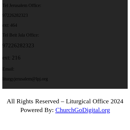
Tel Jerusalem Office:
97226282323
ext: 464
Tel Beit Jala Office:
97226282323
ext: 216
Email:
liturgyjerusalem@lpj.org
All Rights Reserved – Liturgical Office 2024
Powered By:
ChurchGoDigital.org