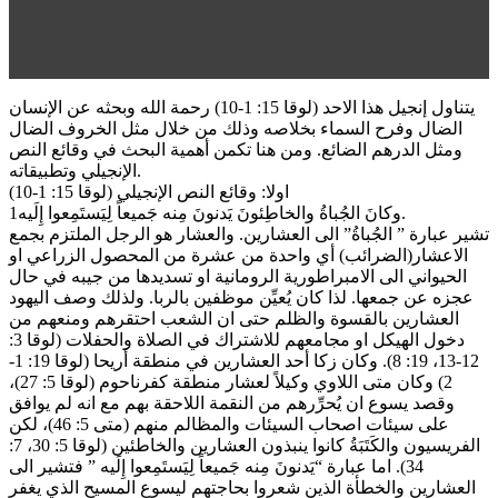
يتناول إنجيل هذا الاحد (لوقا 15: 1-10) رحمة الله وبحثه عن الإنسان
الضال وفرح السماء بخلاصه وذلك من خلال مثل الخروف الضال
ومثل الدرهم الضائع. ومن هنا تكمن أهمية البحث في وقائع النص
الإنجيلي وتطبيقاته.
اولا: وقائع النص الإنجيلي (لوقا 15: 1-10)
1وكانَ الجُباةُ والخاطِئونَ يَدنونَ مِنه جَميعاً لِيَستَمِعوا إِلَيه.
تشير عبارة ” الجُباةُ” الى العشارين. والعشار هو الرجل الملتزم بجمع
الاعشار(الضرائب) أي واحدة من عشرة من المحصول الزراعي او
الحيواني الى الامبراطورية الرومانية او تسديدها من جيبه في حال
عجزه عن جمعها. لذا كان يُعيِّن موظفين بالربا. ولذلك وصف اليهود
العشارين بالقسوة والظلم حتى ان الشعب احتقرهم ومنعهم من
دخول الهيكل او مجامعهم للاشتراك في الصلاة والحفلات (لوقا 3:
12-13، 19: 8). وكان زكا أحد العشارين في منطقة أريحا (لوقا 19: 1-
2) وكان متى اللاوي وكيلاً لعشار منطقة كفرناحوم (لوقا 5: 27)،
وقصد يسوع ان يُحرِّرهم من النقمة اللاحقة بهم مع انه لم يوافق
على سيئات اصحاب السيئات والمظالم منهم (متى 5: 46)، لكن
الفريسيون والكَتَبَةُ كانوا ينبذون العشارين والخاطئين (لوقا 5: 30، 7:
34). اما عبارة “يَدنونَ مِنه جَميعاً لِيَستَمِعوا إِلَيه ” فتشير الى
العشارين والخطأة الذين شعروا بحاجتهم ليسوع المسيح الذي يغفر