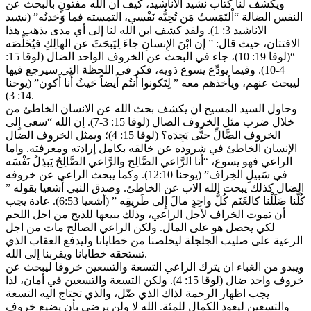
ويكشف لنا كتاب نشيد الأناشيد، كيف ان الله مفتونٍ بالبحث عن
النفس الضالة “اْلتَمَستُ مَن تُحِبُّه نَفْسي، التمسته فما وَجَدتُه” (نشيد
الاناشيد 3: 1). ولقد كشف ابن الله لنا إلى أي مدى يذهب هذا
الافتتان، حيث قال: ” إن ابْنَ الإِنسانِ جاءَ لِيَبحَثَ عن الهالِكِ فيُخَلِّصَه
“(لوقا 19: 10)، جاء في البحث عن الخروف الواحد الضال (لوقا 15:
4-10). وفيما يودِّع يسوع ذويه، فكر في اللحظة التي سيرجع فيها
ليبحث عنهم، ويأخذهم معه ” لِتَكونوا أَنتُم أَيضاً حَيثُ أَنا أَكون” (يوحنا
14: 3).
وحاول السيد المسيح ان يكشف بحث الله عن الانسان الخاطئ من
خلال ضرب مثل الخروف الضال (لوقا 15: 3-7). إن الله “سعى إِلى
الخروف الضَّالِّ حتَّى يَجِدَه؟ (لوقا 15: 4)؛ ويمثل الخروف الضال
الإنسان الخاطئ في شروده عن خالقه بكامل إرادته ومعرفته. واما
الراعي فهو يسوع، “أَنا الرَّاعي الصَّالِح والرَّاعي الصَّالِحُ يَبذِلُ نَفْسَه
في سَبيلِ الخِراف” (يوحنا 12:10). وكما يبحث الراعي عن خروفه
الضال كذلك يبحت الله الاب عن الخاطئ. وصدق النبي أشعيا بقوله ”
كُلُّنا ضَلَلْنا كالغَنَم كُلُّ واحِدٍ مالَ إِلى طَريقِه ” (أشعيا 6:53). عادة يجب
أن تموت الخراف لأجل الراعي، وذلك ببيعها للذبح من اجل اللحم
لكي يحصل هو على المال. ولكن الراعي الصالح مات من اجل
الرعية على صليب الجلجلة ليخلصنا من خطايانا وليدفع العقاب الذي
تستحقه خطايانا ويقربنا إلى الله.
ويبدو من الغباء ان يترك الراعي التسعة والتسعين خروفا ليبحث عن
خروف واحد ضال (لوقا 15: 4). ولكن التسعة والتسعين في أمان، لذا
يجب اظهار الرحمة لذاك الذي ضّل، والذي تحتاج اليه التسعة
والتسعين ليعود الكمال للمئة. الله لا ولن يرضى بأن يضيع خروف