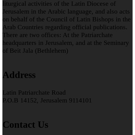
liturgical activities of the Latin Diocese of
Jerusalem in the Arabic language, and also acts
on behalf of the Council of Latin Bishops in the
Arab Countries regarding official publications.
There are two offices: At the Patriarchate
headquarters in Jerusalem, and at the Seminary
of Beit Jala (Bethlehem)
Address
Latin Patriarchate Road
P.O.B 14152, Jerusalem 9114101
Contact Us