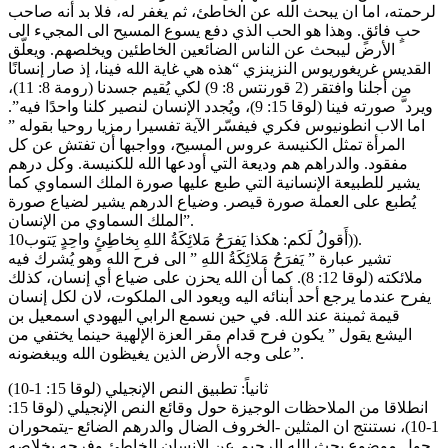
لرحمته، اما ان يبحث الله عن الخاطئ، ثم يغفر له، فلا بد أنه صاحب
حبٍ فائقٍ. وهذا هو الحب الذي دفع يسوع المسيح الى المجيء الى
الأرض ليبحث عن الناس الضائعين الخاطئين ويخلصهم. ويعلّق
القديس غريغوريوس النزينزي “هذه هي غاية الله فينا، إذ صار إنسانًا
من أجلنا وافتقر (2 قورنتس 8: 9) لكي يُقيم جسدنا (رومة 8: 11)،
ويرد َّ صورته فينا (لوقا 15: 9)، ويُجدد الإنسان لنصير كلنا واحدًا فيه”.
اما الاب انطونيوس فكري فيفسّر الآية تفسيرا رمزيا روحيا بقوله ”
المرأة تمثل الكنيسة عروس المسيح، وواجبها أن تفتش عن كل
مفقود. والدراهم هم وديعة التي أودعها الله للكنيسة. وكل درهم
يشير للطبيعة الإنسانية التي طبع عليها صورة الملك السماوي كما
يُطبع على العملة صورة قيصر. وضياع الدرهم يشير لضياع صورة
الملك السماوي من الإنسان”.
10أَقولُ لَكم: هكذا يَفرَحُ مَلائِكَةُ اللهِ بِخاطِئٍ واحِدٍ يَتوب)).
تشير عبارة ” يَفرَحُ مَلائِكَةُ اللهِ ” الى فرح الله وهو يُشرك فيه
ملائكته (لوقا 12: 8). كما أن الله يحزن على ضياع أي إنسان، كذلك
يفرح عندما يرجع أحد أبنائه اليه ويعود الى الملكوت، لان لكل إنسان
قيمة ثمينة عند الله. في حين نسمع الرابي اليهودي اسمعيل بن
اليشع يقول ” يكون فرح قدام مقر العزة الإلهية حينما يختفي من
على وجه الأرض الذين يغيظون الله ويبغضونه”.
ثانياً: تطبيق النص الإنجيلي (لوقا 15: 1-10)
انطلاقا من الملاحظات الوجيزة حول وقائع النص الإنجيلي (لوقا 15:
1-10)، نستنتج ان المثلين -الخروف الضال والدرهم الضائع -يتمحوران
حول موضوع بحث الله الرحيم عن الانسان الخاطئ وفرحه بخلاصه.