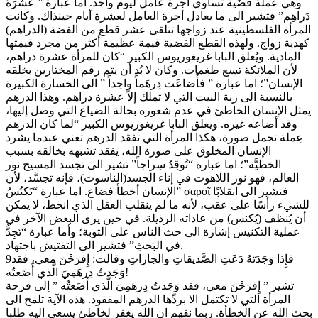
وهي عملة فضِّية تساوي أجرة عامل ليوم واحد. اما عبارة ” عَشرَةُ
دَراهِم” فتشير الى ما يعادل أجرة العامل لعشرة أيام حينذاك. وكانت
المرأة الفلسطينية عند زواجها تتلقى عشر قطع من الفضة (الدراهم)
كهدية زواج. ولهذه القطع الفضية قيمة عظيمة أكثر من مجرد قيمتها
المادية. ويُعلق البابا غريغوريوس الكبير “كان للمرأة عشرة دراهم،
لأن الملائكة تسع طغمات. وكان لا بُد أن يتم رقم المختارين بخلقه
الإنسان”؛ اما عبارة ” فأَضاعَت دِرهَماً واحِداً ” الى الخسارة الكبيرة
بالنسبة الى ربة البيت التي لا تملك إلاّ عشرة دراهم. وهذا الدرهم
يمثل الإنسان الخاطئ في عدم شعوره بحالة الضياع التي وصل إليها،
وقد أضاعه غيره. ويعلق البابا غريغوريوس الكبير “لما كان الدرهم
عِملة تحمل صورة، هكذا المرأة التي تفقد الدرهم تعني عندما يشرد
الإنسان المخلوق على صورة الله، يفقد تشبهه بخالقه بسبب
الخطيَّة”؛ اما عبارة “تُوقِدُ سِراجاً” تشير الى تجسد المسيح نور
العالم، فهو نور اللاهوت في إناء الجسد(الناسوت)، فإنه تجسَّد، لأن
الإنسان أخطأ فضاع. اما عبارة “تَكنُسُ” σαροῖ فتشير الى انقلابًا
للشيء رأسًا على عقب، لأنه ما لم ينقلب العقل الذي انحط، لا يمكن
أن يُنظف (يُكنس) من عاداته الرذيلة. في حين يرى البعض الآخر في
عملية التكنيس إشارة الى حث الناس على التوبة؛ وأما عبارة “تَجِدُّ
في البَحثِ” فتشير الى التفتيش باجتهاد.
9فإِذا وَجَدَتهُ دَعَتِ الصَّديقاتِ والجاراتِ وقالت: إِفرَحْنَ معي، فقد
وَجَدتُ دِرهَمِيَ الَّذي أَضَعتُه!
تشير ” إِفرَحْنَ معي، فقد وَجَدتُ دِرهَمِيَ الَّذي أَضَعتُه ” إلى فرحة
المرأة التي لا تكتمل الا بردِّها الدرهم المفقود. هذه الآية تلمح الى
بحث الله عن الخطأة. ربما نفهم ان الله يغفر لخاطئ يسعى اليه طلبا