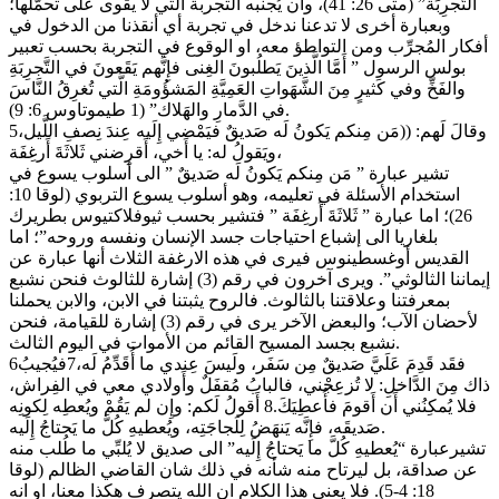
التَّجرِبَة” (متى 26: 41)، وان يُجنبه التجربة التي لا يقوى على تحمّلها؛
وبعبارة أخرى لا تدعنا ندخل في تجربة أي أنقذنا من الدخول في
أفكار المُجرِّب ومن التواطؤ معه، او الوقوع في التجربة بحسب تعبير
بولس الرسول ” أَمَّا الَّذينَ يَطلُبونَ الغِنى فإِنَّهم يَقَعونَ في التَّجرِبَةِ
والفَخِّ وفي كَثيرٍ مِنَ الشَّهَواتِ العَمِيَّةِ المَشؤُومَةِ الَّتي تُغرِقُ النَّاسَ
في الدَّمارِ والهَلاك” (1 طيموتاوس 6: 9).
5وقالَ لَهم: ((مَن مِنكم يَكونُ لَه صَديقٌ فيَمْضي إِلَيه عِندَ نِصفِ اللَّيل،
ويَقولُ له: يا أَخي، أَقرِضني ثَلاثَةَ أَرغِفَة،
تشير عبارة ” مَن مِنكم يَكونُ لَه صَديقٌ ” الى أسلوب يسوع في
استخدام الأسئلة في تعليمه، وهو أسلوب يسوع التربوي (لوقا 10:
26)؛ اما عبارة ” ثَلاثَةَ أَرغِفَة ” فتشير بحسب ثيوفلاكتيوس بطريرك
بلغاريا الى إشباع احتياجات جسد الإنسان ونفسه وروحه”؛ اما
القديس أوغسطينوس فيرى في هذه الارغفة الثلاث أنها عبارة عن
إيماننا الثالوثي”. ويرى آخرون في رقم (3) إشارة للثالوث فنحن نشبع
بمعرفتنا وعلاقتنا بالثالوث. فالروح يثبتنا في الابن، والابن يحملنا
لأحضان الآب؛ والبعض الآخر يرى في رقم (3) إشارة للقيامة، فنحن
نشبع بجسد المسيح القائم من الأموات في اليوم الثالث.
6فقَد قَدِمَ عَلَيَّ صَديقٌ مِن سَفَر، ولَيسَ عِندي ما أُقَدِّمُ لَه،7فيُجيبُ
ذاك مِنَ الدَّاخلِ: لا تُزعِجْني، فالبابُ مُقفَلٌ وأَولادي معي في الفِراش،
فلا يُمكِنُني أَن أَقومَ فأُعطِيَكَ.8 أَقولُ لَكم: وإِن لم يَقُمْ ويُعطِه لِكونِه
صَديقَه، فإِنَّه يَنهَضُ لِلَجاجَتِه، ويُعطيهِ كُلَّ ما يَحتاجُ إِلَيه.
تشيرعبارة “يُعطيهِ كُلَّ ما يَحتاجُ إِلَيه” الى صديق لا يُلبِّي ما طُلب منه
عن صداقة، بل ليرتاح منه شأنه في ذلك شان القاضي الظالم (لوقا
18: 4-5). فلا يعني هذا الكلام ان الله يتصرف هكذا معنا، او انه