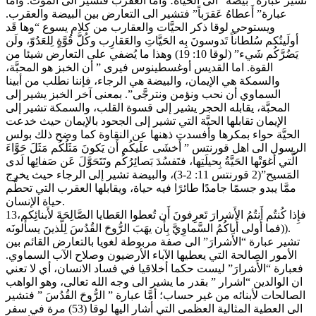
تشير عبارة “بَيضَةً” الى الحياة؛ وأما العقرب فتشير الى الموت. واما
عبارة” أَعطاهُ عَقرَباً” فتشير الى التعارض بين البيضة والعقرب.
ويستوحي لوقا ذكر الحيَّات والعقارب من كلام يسوع “وها قَد
أولَيتُكم سُلطاناً تَدوسونَ بِه الحَيَّاتِ والعَقارِب وكُلَّ قُوَّةٍ لِلعَدُوّ، ولَن
يَضُرَّكُم شَيء” (لوقا 10: 19) وهذا ما يُضفي على التعارض شيئا من
القوة. اما القديس أوغسطينوس فيرى ” أن الخبز هو المحبَّة،
والسمكة هي الإيمان، والبيضة هي الرجاء، فإننا نطلب من أبينا
السماوي أن نحب ونؤمن ونترجَّى”. بمعنى آخر الخبز يشير إلى
المحبَّة، يقابله الحجر يشير إلى قسوة القلب، والسمكة تشير إلى
الإيمان تقابلها الحيَّة التي تشير إلى الجحود بالإيمان حيث خدعت
الحيَّة حواء بمكرها وأفسدت ذهنها عن النقاوة كما وضح ذلك بولس
الرسول الى اهل قورنتس ” أَخشَى علَيكُم أَن يَكونَ مَثَلُكُم مَثَلَ حَوَّاءَ
الَّتي أَغوَتْها الحَيَّةُ بِحيلَتِها، فتَفسُدَ بَصائِرُكُم وتَتَحَوَّلَ عَن صَفائِها لَدى
المَسيح”(2 قورنتس 11: 2-3)، والبيضة تشير إلى الرجاء حيث يخرج
ممَّا يبدو جسمًا جامدًا طائرًا فيه حياة، ويقابلها العقرب التي تحطَّم
حياة الإنسان.
13فإِذا كُنتُم أَنتُمُ الأَشرارَ تَعرِفونَ أَن تُعطوا العَطايا الصَّالِحَةَ لأَبنائِكم،
فما أَولى أَباكُمُ السَّماوِيَّ بِأَن يهَبَ الرُّوحَ القُدُسَ لِلَّذينَ يسأَلونَه)).
تشير عبارة “الأَشرارَ” الى صفة مربوطة لغويا بالتعارض القائم بين
الأمور الصالحة التي يعطيها الآباء الأرضيون وصلاح الآب السماوي.
فعبارة “الأَشرارَ” ليست حكما أخلاقيا في فساد الانسان، أي لا تعني
ان الوالدين “اشرار ” بقدر ما يشير الى وجه الله تعالى، وهو الواهب
الصالحات لأبنائه من غير حساب؛ أمَّا عبارة ” الرُّوحَ القُدُسَ ” فتشير
الى العطية المثالية العظمى التي أشار اليها لوقا (53) مرة في سفر