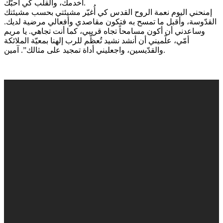
أخدمك، والقلب كي أحبّك.
إمنحني اليوم نعمة الروح القدس كي أُغيّر مشيئتي بحسب مشيئتك
القدّوسة، وأقبل ما تمسح به فتكون مقاصدي وأفعالي مرضية لديك.
وساعدني أن أكون مسامحاً تجاه قريبي، كما أنت تجاهي. يا مريم
أمّي، علّميني أن أنشد نشيد تُعظّم للرب إلهنا بمعيّة الملائكة
والقدّيسين، واجعليني أداة تمجيد على مثالك”. آمين.