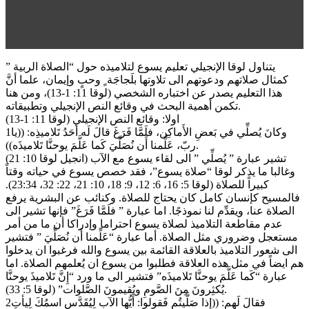
يتناول لوقا الإنجيلي تعليم يسوع لتلاميذه حول “الصلاة الربية ”
كمثال صلاتهم ودعوتهم الى تلاوتها بلَجاجَة ٍ وحبٍ وإيمان، علما أنَّ
هذا التعليم يصدر عن اختباره الشخصي (لوقا 11: 1-13)، ومن هنا
تكمن أهمية البحث في وقائع النص الإنجيلي وتطبيقاته.
اولا: وقائع النص الإنجيلي (لوقا 11: 1-13)
1وكانَ يُصلِّي في بَعضِ الأَماكِن، فلَمَّا فَرَغَ قالَ لَه أَحَدُ تَلاميذِه: ((يا
ربّ، عَلِّمنا أَن نُصَلِّيَ كَما عَلَّمَ يوحنَّا تَلاميذَه)).
تشير عبارة ” يُصلِّي ” الى لقاء يسوع مع الآب (انجيل لوقا 10: 21)
وغالبا ما يذكر لوقا “صلاة يسوع”، فقد خصص يسوع في حياته وقتاً
كبيراً للصلاة (لوقا 5: 16، 6: 12، 9: 18، 10: 21، 22: 32، 23:34).
فالمسيح كإنسان كامل كان يحتاج للصلاة. وكنائب عن البشرية يرفع
الصلاة عنا، ويقدِّم لنا نموذجًا. اما عبارة ” فلَمَّا فَرَغَ” فإنها تشير الى
عدم مقاطعة التلاميذ لصلاة يسوع احتراما وإدراكا أن ما من أمر
مستعجل وضروري مثل الصلاة. أما عبارة “عَلِّمنا أَن نُصَلِّيَ ” فتشير
الى شعور التلاميذ بالعلاقة القائمة بين يسوع والله فرغبوا ان يدخلوا
هم ايضاً في مثل هذه العلاقة فطلبوا من يسوع ان يُعلمهم الصلاة. اما
عبارة “كَما عَلَّمَ يوحنَّا تَلاميذَه” فتشير الى ما ورد “إِنَّ تَلاميذَ يوحنَّا
يُكثِرونَ مِنَ الصَّومِ ويُقيمونَ الصَّلوات” (لوقا 5: 33).
2فقالَ لَهم: ((إِذا صَلَّيتُم فَقولوا: أَيُّها الآب لِيُقَدَّسِ اسمُكَ لِيأتِ