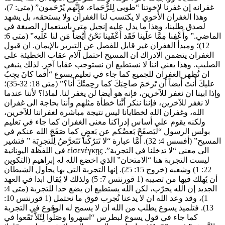
غفرانه إن غفرنا لإخوتنا “طوبى لِلرُّحَماء، فإِنَّهم يُرْحَمون” (متى: 7)،
وهذا الغفران الأخوي لا يكتسب لنا الغفران ولا يستحقه، بل يشهد
لصدق طلبنا، وهذا ما يدل عليه إنجيل متى باستعمال الصيغة في
الماضي.” وأَعْفِنا مِمَّا علَينا فَقَد أَعْفَينا نَحْنُ أَيْضاً مَن لنا عَلَيه” (متى 6:
12)؛ ومبدأ الغفران غير قابل للفصل عن التبرير بالإيمان. ان قبول
الغفران يتضمن الادراك ان المسيح احتمل آلام عقاب الخطيئة على
الصليب. وهذا يعني اننا لا نستطيع ان نستوجب عقابا آخر. لذلك ينبغي
ان نُظهر الغفران للجميع كما جاء في تعليم يسوع “أَفما كانَ يجِبُ
عليكَ أَنتَ أَيضاً أَن تَرحَمَ صاحِبَكَ كما رحِمتُكَ أَنا؟” (متى 18: 32-35)؛
وإذا ابينا ان نغفر للآخرين، فإنه هو أيضا لن يغفر لنا. لماذا؟ لأننا عندما
لا نغفر للآخرين، فإننا ننكر أنَّنا خطأة مثلهم وأننا بحاجة الى غفران
الله، وغفران الله لخطايانا ليس نتيجة مباشرة لغفراننا للآخرين،
ولكنه يقوم على أساس إدراكنا معنى الغفران كما جاء في تعليم
بولس الرسول “لْيَصفَحْ بَعضُكم عن بَعضٍ كما صَفَحَ الله عنكم في
المسيح” (أفسس 4: 32). أمَّا عبارة “لا تَترُكْنا نَتَعرَّضُ لِلَّتجرِبَة ” فتشير
في اللفظة اليونانية εἰσενέγκῃς الى معنى “لا تدخلنا في التجربة”.
ليست التجربة هنا “الامتحان” الذي اخضع الله له إبراهيم (التكوين
22: 1) وشعبه (خروج 15: 25). إنها التجربة التي بها يحاول الشيطان
أن يُهلك فيها من تصيبه (1 قورنتس 7: 5) ولذلك لا يُقال ابدا في العهد
الجديد إن الله يجرّب، لكن الله يستطيع ان يضع حدا للتجربة (متى 4:
1)، وقد وعد الله ان لا يدعنا نُجرب فوق ما نحتمل (1 قورنتس 10:
13). فتلميذ يسوع يطلب من الله ان لا يسمح له الوقوع في التجربة
كما جاء في قول يسوع لبطرس “اسهروا وصَلُّوا لِئَلاَّ تَقَعوا في