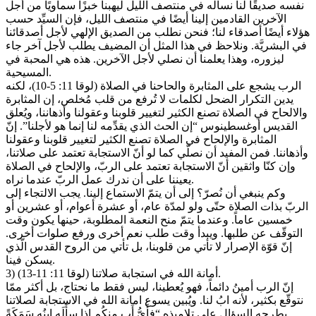
نفسه صديقًا لنا نسأله في منتصف الليل ليهبنا خبزًا سماويًا من أجل
الآخرين القادمين إلينا أيضًا في منتصف الليل، فإن السيِّد حسب
هؤلاء أيضًا أصدقاء لنا؛ فنحن نطلب من الصديق الإلهي لأجل أصدقائنا
في البشريَّة. ونلاحظ في هذا المثل أن المضيف يطلب لأجل آخر جاء
ليزوره، وهذا يعلمنا أن نصلي لأجل الآخرين. هذه هي المحبة في
المسيحية.
الرب يشجع على المثابرة والحاحنا في الصلاة (لوقا 11: 5-10)، لكنه
يدين التكرار الضحل لكلمات لا تُرفع من قلب مُخلص، إن المثابرة
والالحاح في الصلاة تصنع الكثير لتغيير قلوبنا وعقولنا وأذهاننا، ويُعلق
القديس أوغسطينوس “إن الحث الذي يقدِّمه لنا إنما هو لأجلنا”. إنّ
المثابرة والإلحاح في الصلاة تصنع الكثير لتغيير قلوبنا وعقولنا
وأذهاننا. فمن المفيد أن نصلّي كما لو أنّ الاستجابة تعتمد على صلاتنا،
وإن كنّا واثقين أنّ الاستجابة تعتمد على الربّ، والإلحاح في الصلاة
يعيننا على أن ندرك عمل الربّ عندما نراه.
وكم ينبغي أن نُصرّ؟ إلى أن يتمّ الاستماع إلينا. يجب الالتجاء إلى
الربّ بذات الصلاة حتّى ولو لمدّة عام، أو عشرة أعوام، أو عشرين أو
خمسين عاماً. وعندما يتمّ منح النعمة المطلوبة، حينها يكون وقت
التوقّف عن طلبها. ويبدأ وقت طلب نعم أخرى ورفع صلوات أخرى.
إنّ قوّة الإصرار لا تأتي من قلوبنا، بل تأتي من الروح القدس الّذي
يسكن فينا.
3) أمانة الله في استجابة صلاتنا (لوقا 11: 11-13).
إنّ الرب أمينُ دائماً، فهو يُعطينا، ليس فقط ما نحتاج، بل أكثر ممّا
نتوقّع بكثير، لأنه ابُ لنا. ويُبين يسوع امانة الله في الاستجابة لصلاتنا
بطرحه السؤال على تلاميذه “فأَيُّ أَبٍ مِنكُم إِذا سأَلَه ابنُه سَمَكَةً