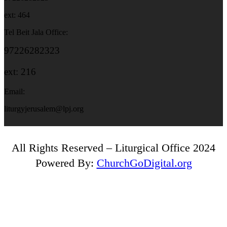
ext: 464
Tel Beit Jala Office:
97226282323
ext: 216
Email:
liturgyjerusalem@lpj.org
All Rights Reserved – Liturgical Office 2024
Powered By:
ChurchGoDigital.org