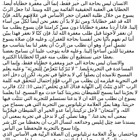
الانسان ليس بحاجة الى خبز فقط، إنما الى مغفرة خطاياه أيضا.
الخطايا هي العقبة الحقيقية القائمة بين الله وبيننا. لذا جعل الربّ
يسوع من خلال طلبة الغفران حجر الأساس في علاقتهم بالله. فإنّ
الله قد غفر خطايانا؛ ومن ثمّ لا بدّ أن نغفر نحن أيضاً لكلّ من أساء
إلينا. فاذا أردنا مغفرة خطايانا دون مسِّ كرامتنا فإن يسوع يطلب منا
ان نغفر لأخوتنا قبل طلب مغفرة الله لنا. فإن كنّا لا نغفر فهذا يبيّن
أننا لم نفهم بأنّنا نحن أنفسنا بحاجة للغفران. وعليه فإن صلاة يسوع
تشمل أمراً، وهو أن نطلب من الربّ أن يغفر لنا بما يتناسب مع
مغفرتنا للّذين أساءوا إلينا. وعليه فأنه يتوجب علينا ان نسامح بعضنا
بعضًا حتى نستطيع أن نطلب منه غفرانًا لخطايانا الكثيرة.
والانسان ليس بحاجة الى خبز ومغفرة خطاياه فقط، وإنما الى
المساعدة في التجربة ايضا. ” لا تَترُكنا نَتَعرَّضُ لِلَّتجرِبَة” وعليه يعلم
المسيح تلاميذه إن يصلُّوا كي لا يدخلوا في تجربة، لكن إن دخل أحد
في التجربة فيلزمه إن يطلب من الرب قوَّة اِحتمال لتتحقِّق فيه كلمة
الرب “الَّذي يَثبُتُ إِلى النِّهاية فذاكَ الَّذي يَخلُص”(متى 10: 22). فالرب
لا يجرّبنا انما يسمح للشيطان بتجربتنا كما حدث مع المسيح. لذا يعلمنا
يسوع ان نطلب من الله ان لا يدعنا نستسلم للتجربة التي تتثبَّت فيها
حريتنا. وهنا يميِّز العلامة ترتليانوس بين التجربة التي هي بسماح من
الله، و”امتحان” لأجل تزكيتنا، أما عدو الخير أي الشيطان فيجُرِّبنا
بمعنى أنه يخدعنا، ” وهنا نصلِّي كي لا ندخل في تجربة بمعنى أن
يسندنا ضد حِيَل إبليس وخدائعه. لنسأل الرب أن يحفظنا من كل شر
وإذا سمح بالتجربة فليحفظنا من اليأس.
وباختصار، يؤكِّد العلامة ترتليانوس إن الصلاة الربَّية هي الأساس الذي
وضعه السيِّد المسيح لصلواتنا؛ تحتوي في مضمونها على مجد الله