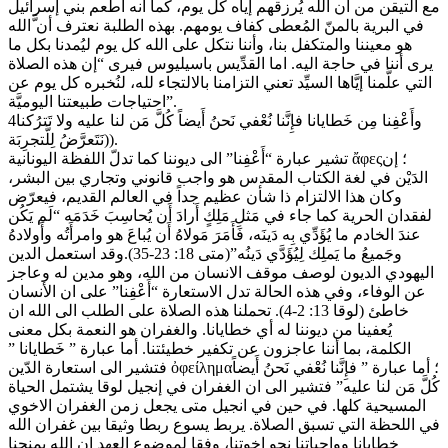
مع التيقن من ان الله يُرزقهم إياه كل يوم، كما انه أطعم بني إسرائيل
في البرية بالمنّ المُعطى كفاف يومهم. بهذه الطلبة نعترف أن َّالله
هو معيننا والمتكفل بنا، وأننا نتكل على الله كل يوم ليُمدنا بكل ما
يرى أننا في حاجة اليه. اما القدِّيس باسيليوس فيرى “إن هذه الصلاة
التي علَّمنا إيَّاها السيِّد تعني التزامنا بالالتجاء لله، لنُخبره كل يوم عن
احتياجات طبيعتنا اليوميَّة”.
4وأَعْفِنا مِن خَطايانا فإِنَّنا نُعْفي نَحنُ أَيضاً كُلَّ مَن لنا عليه ولا تَترُكنا
نَتَعرَّضُ لِلَّتجرِبَة)).
تشير عبارة “أَعْفِنا” الى ديوننا كما تدلّ اللفظة اليونانية ἄφες؛ إن
الدَيْن في لغة الكتاب المقدس هو واجب قانوني وتجاري بين البشر،
وكان هذا الالتزام ذا شأن عظيم جداً في العالم القديم، فيعرّض
لفقدان الحرية كما جاء في مَثلِ مَلِكٍ أَرادَ أَن يُحاسِبَ خَدَمَه “لَم يَكُن
عندَ الخادم ما يُؤَدِّي بِه دَينَه، فَأَمَرَ مَولاهُ أَن يُباعَ هو وامرأَتُه وأَولادهُ
وجَميعُ ما يَملِك لِيُؤَدَّي دَينُه”(متى 18: 23-35).وقد استعمل الدين
اليهودي الديون لوصف موقف الانسان من الله، وهو مدين له وعاجز
عن الوفاء، وفي هذه الحالة تدل الاستعارة “أَعْفِنا” على ان الأنسان
خاطئ (لوقا 13: 2-4). تحملنا هذه الصلاة على الطلب الى الله ان
يُعفينا من ديوننا له أي خطايانا. والغفران هو النعمة بكل معنى
الكلمة، بما أننا عاجزون عن تكفير خطيئتنا. أما عبارة ” خَطايانا ”
فتشير الى استعارة الدّين ὀφείλημα؛ أما عبارة ” فإِنَّنا نُعْفي نَحنُ أَيضاً
كُلَّ مَن لنا عليه” فتشير الى ان الغفران في إنجيل لوقا يشتمل الحياة
المسيحية كلها. في حين في انجيل متى يجعل زمن الغفران الاخوي
في اللحظة التي تسبق الصلاة. يربط يسوع ربطا وثيقا بين غفران الله
خطايانا وواجباتنا نحو اخوتنا، وفقا لموضوع العهد ان الله يمنحنا