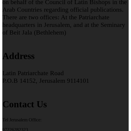
on behalf of the Council of Latin Bishops in the
Arab Countries regarding official publications.
There are two offices: At the Patriarchate
headquarters in Jerusalem, and at the Seminary
of Beit Jala (Bethlehem)
Address
Latin Patriarchate Road
P.O.B 14152, Jerusalem 9114101
Contact Us
Tel Jerusalem Office:
97226282323