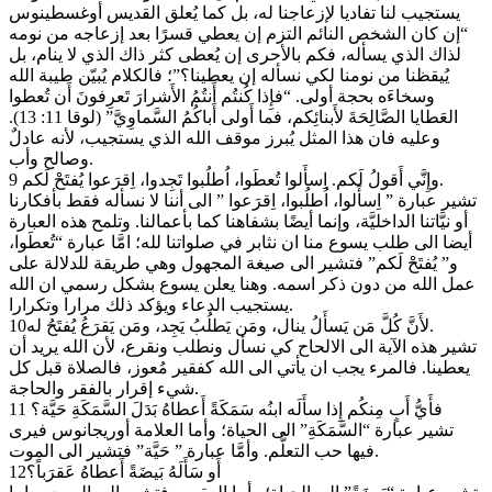
يستجيب لنا تفاديا لإزعاجنا له، بل كما يُعلق القديس أوغسطينوس
“إن كان الشخص النائم التزم إن يعطي قسرًا بعد إزعاجه من نومه
لذاك الذي يسأله، فكم بالأحرى إن يُعطى كثر ذاك الذي لا ينام، بل
يُيقظنا من نومنا لكي نسأله إن يعطينا؟”؛ فالكلام يُبيّن طيبة الله
وسخاءَه بحجة أولى. “فإِذا كُنتُم أَنتُمُ الأَشرارَ تَعرِفونَ أَن تُعطوا
العَطايا الصَّالِحَةَ لأَبنائِكم، فما أَولى أَباكُمُ السَّماوِيَّ” (لوقا 11: 13).
وعليه فان هذا المثل يُبرز موقف الله الذي يستجيب، لأنه عادلٌ
وصالح وأب.
9 وإِنَّي أَقولُ لَكم. اِسأَلوا تُعطَوا، اُطلُبوا تَجِدوا، اِقرَعوا يُفتَحْ لَكم.
تشير عبارة ” اِسأَلوا، اُطلُبوا، اِقرَعوا ” الى أننا لا نسأله فقط بأفكارنا
أو نيَّاتنا الداخليَّة، وإنما أيضًا بشفاهنا كما بأعمالنا. وتلمح هذه العبارة
أيضا الى طلب يسوع منا ان نثابر في صلواتنا لله؛ امَّا عبارة “تُعطَوا،
و” يُفتَحْ لَكم” فتشير الى صيغة المجهول وهي طريقة للدلالة على
عمل الله من دون ذكر اسمه. وهنا يعلن يسوع بشكل رسمي ان الله
يستجيب الدعاء ويؤكد ذلك مرارا وتكرارا.
10لأَنَّ كُلَّ مَن يَسأَلُ ينال، ومَن يَطلُبُ يَجِد، ومَن يَقرَعُ يُفتَحُ له.
تشير هذه الآية الى الالحاح كي نسأل ونطلب ونقرع، لأن الله يريد أن
يعطينا. فالمرء يجب ان يأتي الى الله كفقير مُعوز، فالصلاة قبل كل
شيء إقرار بالفقر والحاجة.
11 فأَيُّ أَبٍ مِنكُم إِذا سأَلَه ابنُه سَمَكَةً أَعطاهُ بَدَلَ السَّمَكَةِ حَيَّة؟
تشير عبارة “السَّمَكَةِ” الى الحياة؛ وأما العلامة أوريجانوس فيرى
فيها حب التعلُّم. وأمَّا عبارة ” حَيَّة” فتشير الى الموت.
12أَو سَأَلَهُ بَيضَةً أَعطاهُ عَقرَباً؟