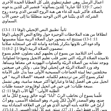
اعمال الرسل. وهي عطية تنطوي على كل العطايا الجيدة الأخرى
(متى 7: 19)؛ أمَّا عبارة” لِلَّذينَ يسأَلونَه” فتشير الى للذين يدعونه
بالصلاة. فأكبر تلبية للدعاء هي هبة الروح القدس الذي وحده روح
الشركة، الذي يثبِّتنا في الابن الوحيد منطلقًا بنا إلى حضن الآب
السماوي.
ثانياً: تطبيق النص الإنجيلي (لوقا 11: 1-13)
انطلاقا من هذه الملاحظات الوجيزة حول وقائع النص الإنجيلي (لوقا
11: 1-13) نستنتج انه يتمحور حول الصلاة الربية مبيّناً مضمونها
والدعوة الى تلاوتها بتكرار بلجاجة وامانة لله في استجابة صلاتنا
1) مضمون الصلاة الربية (لوقا 11: 2-4):
طلب أحد التلاميذ من يسوع ان يعلمهم كيف يصلون، فعلَّم يسوع
تلاميذه الصلاة الربيّة، التي تعتبر قلب تعليم الانجيل ونموذجا لصلواتنا.
ويوجد تشابه بين الصلاة الربيّة والصلوات اليهودية في معناها ومبناها.
وقد ورد الصلاة الربيّة في إنجيلي لوقا متى ، ولكن في صيغتين
مختلفتين تبعا لبيئة الجماعات المسيحية الأولى مما يدل على الأمانة
لفكر يسوع أكثر من ترديدهم لكلماته. فصيغة “الصلاة الربية ” في
انجيل متى هي أفضل إيقاعا وعباراتها أكثر صيغة سامية، وهي تشمل
سبعة طلبات؛ في حين في انجيل لوقا يوجد خمسة طلبات.
الطلبة الأولى: ” أَيُّها الآب (لوقا 11: 2)
علّمنا يسوع أن نخاطب الربّ “أبانا” كونه خالق ومبدع لكلّ ما قد
صنع، وهو المصدر الأولّ لكلّ شيء، وهو السلطة الأسمى، وهو أبٌ
أزليّ في علاقته بابنه الوحيد الّذي هو ابن في العلاقة المتبادلة بينه
وبين الآب فقط (متّى 11، 27). تنبثق عنه كلّ أبوّة (أفسس 3، 14-15).