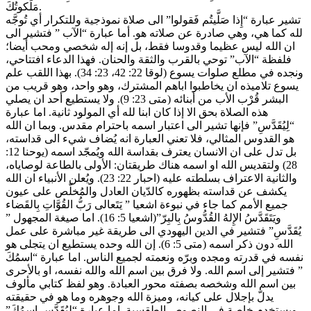
مَلَكوتُكَ.
تشير عبارة “إِذا صَلَّيتُم فَقولوا” الى صلاة نموذجية وللتكرار أي تُوجَّه
لله كما هي، وهي صادرة عن صلاته هو. أما عبارة “الآب ” فتشير الى
ان الله ليس عظيما وقدوسا فقط، بل إنه إله شخصي ومحب أيضا؛
فلفظة “الآب” توحي بالقرب والثقة والحنان. فهذا الدعاء افتتاحي،
ونجده في مطلع صلوات يسوع (لوقا 22: 42، 23: 34). بهذا اللقب علم
يسوع تلاميذه ان يخاطبوا اباهم المشترك، وهو واحد، وهو قريب من
البشر قُرْب الأب من أبنائه (متى 23: 9). ولا يستطيع أحد ان يصلي
هذه الصلاة بحق الا إذا كان ابنا لله أي المولود ثانية. اما عبارة
“لِيُقَدَّسِ” فإنها تشير الى اعتبار اسمه باحترام مقدس. وبما ان الله
هو القدوس المثالي، فلا تعني العبارة انه يُضاف شيء الى قداسته،
بل تدل على ان الانسان يعترف بقداسة الله ويُمجّد اسمه (يوحنا 12:
28) ولتقديس الله او اسمه هناك طريقتان: الأولى بالطاعة لوصاياه،
والثانية الاعتراف بسلطته عليه (احبار 22: 23). ويُعلن الأنبياء ان الله
يكشف عن قداسته بظهوره كالدّيان العادل والمُخلّص على عيون
جميع الأمم كما جاء في نبوءة اشعيا ” يَتَعالى رَبُّ القُوَّاتِ بِالقَضاء
ويَتَقَدَّسُ الإِلهُ القُدُّوسُ بِالبِرّ”(اشعيا 5: 16). اما صيغة المجهول ”
يُقَدَّسِ” فتشير في الدين اليهودي الى طريقة غير مباشرة على عمل
الله دون ذكر اسمه (متى 5: 6). إن الله وحده يستطيع ان يتجلى هو
نفسه في قدرته ومجده وبرّه ونعمته لجميع الناس. اما عبارة “اسمُكَ
” فتشير إلى اسم الله. ولا فرق بين اسم الله والله نفسه، او بالأحرى
بين اسم الله وشخصه بصفته محور العبادة. وهو لفظ كتابي مألوف
يدلّ بإجلال على كيانه، وميزة الله وجوهره وما هو في حقيقته
ويستخدم خاصة في النصوص الطقسية. اما عبارة “لِيُقَدَّسِ اسمُكَ”