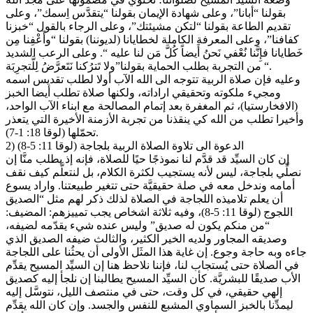
بقولنا “أبانا”، وعلى شهادة الإيمان بقولنا “يتقدَّس اِسمك”، وعلى
تقديم الطاعة بقولنا “لتكن مشيئتك”، وعلى الرجاء بالقول “خبزنا
كفافنا”، وعلى المعرفة الكاملة لخطايانا (لديوننا) بقولنا “وأَعْفِنا مِن
خَطايانا فإِنَّنا نُعْفي نَحنُ أَيضاً كُلَّ مَن لنا عليه “. وعلى الرعب الشديد
من التجربة بطلب الحماية بقولنا”ولا تَترُكنا نَتَعرَّضُ لِلَّتجرِبَة “.
وعليه فإن صلاة الربية تتوجه الى الله الآب أولا لطلب تقديس اسمه
ومجيء ملكوته وتحقيقي اراداته، ولكنها صلاة تطلب أيضا الخبز
(الافخارستيا)، ثم المغفرة بعد إتمام المصالحة مع ابناء الآب الواحد،
وأخيرا تطلب من الله كي ينقذنا من تجربة الأزمنة الأخيرة التي يتعذر
تحمّلها (لوقا 18: 1-7).
2) الدعوة الى تلاوة الصلاة الربية بلجاجة (لوقا 11: 5-8)
إن كان السيِّد قد قدَّم لنا نموذجًا حيًا للصلاة، فإنه إذ يطلب منَّا إن
نصلِّي بلجاجة، ليس لأنه يستجيب لكثرة الكلام، بل لنتعلَّم كيف نقف
أمامه وندخل معه في صلة حقيقيَّة حتى تتغير طبيعتنا. واراد يسوع
أن يعلم تلاميذه اللجاجة في الصلاة لذلك ذكر لهم مثل “الصديق
اللجوج (لوقا 11: 5-8)، وفيه ثلاثة اشخاص يجب تمييزهم: المضيف:
“من منكم يكون له صديق” وليس عنده شيء يقدّمه لضيفه،
وصديقه المجاور ولديه الخير الكثير، والثالث ضيفه الصديق الذي
جاءه وبه حاجة وجوع. إن غاية هذا المثَل الأولى أن يحثُنا على اللجاجة
في الصلاة حتى يُستجاب لنا، فإننا نلاحظ هنا إن السيِّد المسيح يقدِّم
الأب صديقًا للبشريَّة. كأن السيِّد المسيح يطالبنا إن نلجأ إليه كصديق
إلهي حقيقي، في كل وقت، حتى في منتصف الليل، نتوسَّل إليه
ليمدِّنا بالخبز السماوي المشبع للنفس والجسد. وإن كان الله يقدِّم