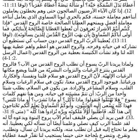
أَعطاهُ بَدَلَ السَّمَكَةِ حَيَّة؟ أَو سَأَلَهُ بَيضَةً أَعطاهُ عَقرَباً؟ (لوقا 11: 11-
12). إذا كان الآباء الأرضيون الصالحون حتى وهم يخطئون يعاملون
أبناءهم معاملة حسنة، فكم بالحري أبونا السماوي الذي يعامل أبناءه
معاملة أفضل ويمنحهم العطايا الصالحة خاصة الروح القدس “فإِذا
كُنتُم أَنتُمُ الأَشرارَ تَعرِفونَ أَن تُعطوا العَطايا الصَّالِحَةَ لأَبنائِكم، فما
أَولى أَباكُمُ السَّماوِيَّ بِأَن يهَبَ الرُّوحَ القُدُسَ لِلَّذينَ يسأَلونَه)). (لوقا
11: 13). يُعطينا الربّ الروح القدس دون حساب كي نستطيع أن
نشاركه في حياته وفرحه. والروح القدس هو أعظم واهم عطية يهبها
الله لنا وقد نشأت الكنيسة بعطية من الروح القدس (اعمال الرسل
2: 1-4).
ولماذا يريدنا الربّ يسوع أن نطلب الروح القدس من الآب؟ فالروح
القدس ينتزع الرغبات والنزوات البشريّة من قلبنا ويضع مكانها
الرغبات الإلهيّة. لأنّ الروح القدس هو سلام قلبنا ونفسنا، وأفكارنا،
ورغباتنا. فبوجود الروح القدس معنا، نكون في سلام الرغبات وسلام
القلب، وسلام المشاعر والإرادة. من يكون في السلام، يطلب شيئاً
واحداً من الربّ: أن تتمّ مشيئته في حياته. ومن هنا نفهم كلمات
يسوع ” فلا تَهْتَمُّوا فَتقولوا: ماذا نَأكُل؟ أو ماذا نَشرَب؟ أو ماذا نَلبَس؟
فهذا كُلُّه يَسْعى إِلَيه الوَثَنِيُّون، وأَبوكُمُ السَّماويُّ يَعلَمُ أَنَّكم تَحْتاجونَ
إِلى هذا كُلِّه. فَاطلُبوا أَوَّلاً مَلَكوتَه وبِرَّه تُزادوا هذا كُلَّه ” (متى 6: 31-
33). فمن يريد أن يصلي فليقف أمام الآب بروح البنوة ويدعوه أبًا له.
لقد علمنا الرب كيف نصلي وعلمنا أيضًا أن نسأله لكي يعطينا. أنه
يعلم ما نحتاج إليه قبل أن نطلب منه، ولكنه يريدنا أن نسأل، ونطلب،
ونقرع، ونتضرع بلجاجة حتى حينما يستجيب لنا نقدِّر قيمة عطاياه