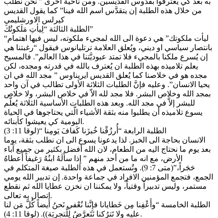
به بعد كي يعترفوا بقدُّوس القدِّيسين. ومن ناحية أخرى ” نحن نطلب
من خلال هذه الطلبة إن يتقدَّس اسم الله فينا” كما يقول القديس
كيرلس الاورشليمي
الطلبة الثالثة “لِيأتِ مَلَكوتُكَ”
“ليأت ملكوتك” هي دعوة الى الله لمجيء ملكوته، ليس فيها اهتمام
بانتصار سياسي او ديني، ويُعلق العلامة ترتليانوس فيقول “رغبتنا هي
إن يُسرع ملكنا بالمجيء فلا تمتد عبوديَّتنا في هذا العالم”. فالمسيح
يعلم تلاميذه بهذه الطلبة ان يُعترف بالله في قدرته ومجده، لكن
مجده هو في خلاصنا كما يُعلق القديس ايريناوس ” مجد الله في ان
يحيا الانسان”. وعليه فإنَّ الطلبات الثلاثة الأولى تطالب في آن واحد
بمجد الله وخلاص البشر. فلا مجد لله الاّ في خلاص البشر، ولا خلاص
للبشر إلاَّ في مجد الله. وبعد هذه الطلبات الأساسية الثلاثة يُعلّم
يسوع تلاميذه أن يطلبوا منه بثقة الأشياء الّتي يحتاجوها في الحياة
اليومية كي يعيشوا كأبنائه.
الطلبة الرابعة “أُرزُقْنا خُبزَنا كَفافَ يَومِنا “(لوقا 11: 3)
الانسان بحاجة الى الخبز. لذا يدعونا يسوع الى ان نطلب بثقة، يوما
بعد يوم ما نحتاج اليه من الطعام، لان الله أفضل بكثير من جميع آباء
الأرض، مع انه ما من أحد منهم ” إِذا سأَلَهُ ابنُهُ رَغيفاً أَعطاهُ
حَجَراً،”(متى 7: 9). وتُستعمل في هذه الطلبة صيغة المتكلم في
الجمع، فتجمع المؤمنين الافراد في جماعة واحدة. إن تدبير الله يومي
مستمر، وليس تدبيراً وقتياً، ولا يمكننا ان نخزن عطايا الله ثم نقطع
اتصال به تعالى.
الطلبة الخامسة “وأَعْفِنا مِن خَطايانا فإِنَّنا نُعْفي نَحنُ أَيضاً كُلَّ مَن لنا
عليه ولا تَترُكنا نَتَعرَّضُ لِلَّتجرِبَة)). (لوقا 11: 4).