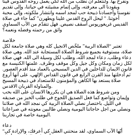
ونفرح بها. ولنتعلم أن نطلب من الله لكي يعمل روحه القدوس فينا
ويقودنا الى معرفته، وإلى إتمام مشيئته في حياتنا، وإلى تقديم
نفوسنا وأجسادنا ذبيحة حب لمجد اسمه وانتشار ملكوته، وإلى محبة
أخوتنا. ” ليحل الروح القدس علينا ويطهرن” كما جاء في صلاة
القديس غريغوريوس أسقف نصيص. فهل تتقدّم من الآب السماوي
واثق من رحمته وفضله ونعمه؟
خلاصة
تعتبر “الصلاة الربية” ملخّص الانجيل كله وهي صلاة جامعة لكل
صلاة، مستوفية بجميع شروط الصلاة المستجابة عند الله. وهي صلاة
دعاء وطلب. دعاء لمجد الله، وطلب لكل وسيلة الى الله. فهي صلاة
لكل زمان ومكان وكل جيل وكل موقف وظرف. علمتها الكنيسة مع
قانون الايمان للداخلين في الدين المسيحي بالعماد منذ أقدم العصور.
ثم أدخلتها منذ القرن الرابع في قانون القداس الإلهي، على أنها أروع
صلاة يستعد بها الكاهن والمؤمنون للاستعداد في ذبيحة المسيح
والمناولة القربان الاقدس.
ومن شروط هذه الصلاة هي ان يكررها الانسان على الله بحب
وإيمان وتواضع كما فعل الصديق اللجوج في طلب الخبز من صديقه
في الليل. باختصار نصلي الصلاة الربية كي نمجد الله في صلاتنا
ونصلي من اجل حاجاتنا اليومية ونصلي طالبين معونته في صراعاتنا
اليومية خاصة في تجاربنا.
دعاء
“أيّها الآب السماوي، لقد منحتني العقل كي أعرفك، والإرادة كي