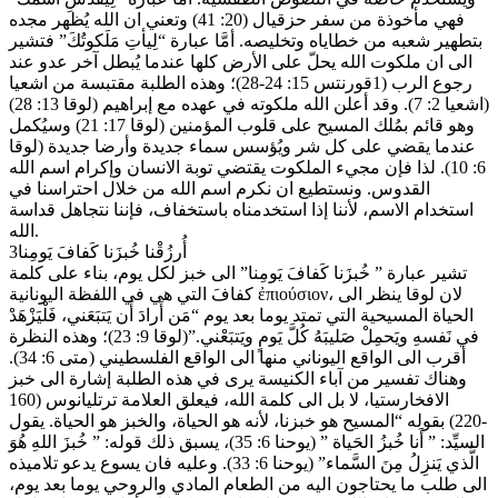
فهي مأخوذة من سفر حزقيال (20: 41) وتعني ان الله يُظهر مجده
بتطهير شعبه من خطاياه وتخليصه. أمَّا عبارة “لِيأتِ مَلَكوتُكَ” فتشير
الى ان ملكوت الله يحلّ على الأرض كلها عندما يُبطل آخر عدو عند
رجوع الرب (1قورنتس 15: 24-28)؛ وهذه الطلبة مقتبسة من اشعيا
(اشعيا 2: 7). وقد أعلن الله ملكوته في عهده مع إبراهيم (لوقا 13: 28)
وهو قائم بمُلك المسيح على قلوب المؤمنين (لوقا 17: 21) وسيُكمل
عندما يقضي على كل شر ويُؤسس سماء جديدة وأرضا جديدة (لوقا
6: 10). لذا فإن مجيء الملكوت يقتضي توبة الانسان وإكرام اسم الله
القدوس. ونستطيع ان نكرم اسم الله من خلال احتراسنا في
استخدام الاسم، لأننا إذا استخدمناه باستخفاف، فإننا نتجاهل قداسة
الله.
3أُرزُقْنا خُبزَنا كَفافَ يَومِنا
تشير عبارة ” خُبزَنا كَفافَ يَومِنا” الى خبز لكل يوم، بناء على كلمة
كفافَ التي هي في اللفظة اليونانية ἐπιούσιον، لان لوقا ينظر الى
الحياة المسيحية التي تمتد يوما بعد يوم “مَن أَرادَ أَن يَتبَعَني، فَلْيَزْهَدْ
في نَفسهِ ويَحمِلْ صَليبَهُ كُلَّ يَومٍ ويَتبَعْني.”(لوقا 9: 23)؛ وهذه النظرة
أقرب الى الواقع اليوناني منها الى الواقع الفلسطيني (متى 6: 34).
وهناك تفسير من آباء الكنيسة يرى في هذه الطلبة إشارة الى خبز
الافخارستيا، لا بل الى كلمة الله، فيعلق العلامة ترتليانوس (160
-220) بقوله “المسيح هو خبزنا، لأنه هو الحياة، والخبز هو الحياة. يقول
السيِّد: ” أَنا خُبزُ الحَياة ” (يوحنا 6: 35)، يسبق ذلك قوله: ” خُبزَ اللهِ هُوَ
الَّذي يَنزِلُ مِنَ السَّماء” (يوحنا 6: 33). وعليه فان يسوع يدعو تلاميذه
الى طلب ما يحتاجون اليه من الطعام المادي والروحي يوما بعد يوم،