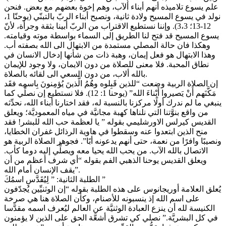
علم يسوع تلاميذه أنهم أبناء ألآب، وهم إخوة بعضهم مع بعض. فنحن
نولد في يسوع المسيح ولادة ثانية، ونصبح أبناء الربّ بالتبنّي (يوحنّا 1،
12-13؛ 3،3). وإننا نستطيع الاقتراب من الربّ أبينا بثقة وجرأة، لأنّ
يسوع المسيح قد فتح لنا الطريق إلى السماء بواسطة موته وقيامته.
وهكذا فان حالة المصلي مستمدة من الابتهال الى الله بصفته أب.
وهذا الابتهال هو فعل إيمان، وهبة ذات من شأنها إدخال الانسان في
نطاق المحبة. فلا معنى للصلاة من دون الايمان، ولا وجود للإيمان
بالله ألاب، من دون السعي الى لقائه بالصلاة.
إن الصلاة الربية وضعت “للذين قَبِلوه وهُمُ الَّذينَ يُؤمِنونَ بِاسمِه فقَد
مَكَّنَهم أَنْ يَصيروا أَبْناءَ الله” (يوحنا 1: 12). فلا نستطيع إن نصلِّي كما
ينبغي ما لم ندرك أولًا مركزنا بالنسبة له، فقد اختارنا أبناء الله، نحدِّثه
من واقع بنوَّتنا التي نلناها كهبة مجانيَّة في مياه المعموديَّة؛ ويعلق
القديس كيرلس الاورشليمي بقوله ” يا لعظمة حب الله للبشر! فقد
منح الذين ابتعدوا عنه وسقطوا في هاوية الرذائل غفران الخطايا،
ونصيبًا وافرًا من نعمة، حتى أنهم يدعونه أبًا”. فجوهر الصلاة الربية هو
الاتصال بالله الآب. من يحب الله يحيا معه ويصلِّي إليه دوما كأب.
ويعلق القديس يوحنا الذهبي الفم بقوله “أي شرف أعظم من أن
يقف الإنسان أمام الله”.
الطلبة الثانية: ” لِيُقَدَّسِ اسمُكَ ”
يُعلق العلامة أوريجانوس على هذه الطلبة بقوله “إن الوثنيِّين يُجدّفون
على اسم الله إذ ينسبونه للأصنام، وكأن الصلاة هنا هي صرخة
الكنيسة لله أن ينزع العبادة الوثنيَّة عن العالم ليُعرف اسمه مقدَّسا
في كل البشريَّة.” نصلي كي تشرق أشعَّة الحق على الذين لا يؤمنون