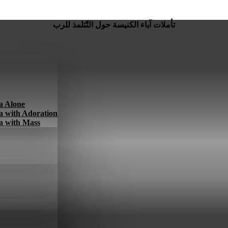
تأملات آباء الكنيسة حول التّتلمذ للرب
a Alone
a with Adoration
a with Mass