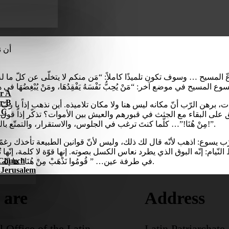
أن نك
سيح … وسوف تكون تلميذًا كاملاً: “مَن منكم لا يتخلّى عن كلّ ما له لا يَق
ar A
ar B
r C
ليوافق على البقاء مع الجثث في قبورهم والعيش بين الأموات؟ تذكّر إذاً قول
مِنْ هُنَا!”… كلّما كنتَ ترغب في الجلوس، والاستقرار، والتمتّع بالبقاء حيث أنت، تذكّر هذا الصوت المُلِحّ وقُل لنفسك: “قُمْ نَذْهَبْ مِنْ هُنَا!”.
ّب يسوع: اذهب لأنّه قال لك ذلك، وليس لأنّ قوانين الطبيعة تأخذك رغم
قظ النّيام: إنّه البوق الذي يطرد نعاس الكسل بصوته. إنها قوّة لا كلمة، إ
l Church
في طرفة عين… ” قُومُوا نَذْهَبْ مِنْ هُنَا” ها إنّه هو أيضاً يذهب معك. فلماذا تتأخّر إذًا؟… إنّ الله يدعوك للذهاب برفقته.
f Jerusalem
 are
Address
l Office of the Latin
Latin Patriarchate