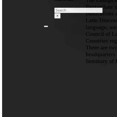
Patriarchate 
Search
publications a
×
Latin Diocese
language, and
Council of La
Countries reg
There are two
headquarters 
Seminary of 