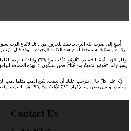
أَصغِ إلى صوت الله الذي يدفعك للخروج من ذاتك لاتّباع الرب يسوعّ الم
تردّدك وأسئلتك ستسقط أمام هذه الكلمة الوحيدة… وقد قال الرّب يسوع المسيح في موضع آخر: “مَنْ يُحِبُّ نَفْسَهُ يَفْقِدُهَا، ومَنْ يُبْغِضُهَا في هذَا العَالَمِ يَحْفَظُهَا لِحَيَاةٍ أَبَدِيَّة.. مَنْ يَخْدُمْنِي يُكَرِّمْهُ الآب” (يو 12: 25-26).
يسوع لنا: “قُومُوا نَذْهَبْ مِنْ هُنَا”، فمَن سيكون إذاً بهذه الحماقة 
لأنّه على كلّ حال، يتوجّب عليك أن تذهب. لكن اذهب مثلما ذهب الر
معلّمك، وليس بضرورة الإكراه. “قُمْ نَذْهَبْ مِنْ هُنَا!” هذا الصوت يو
Contact Us
Tel Jerusalem Office: