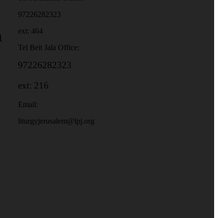
97226282323
ext: 464
1
Tel Beit Jala Office:
97226282323
ext: 216
Email:
liturgyjerusalem@lpj.org