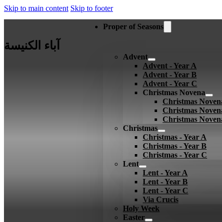
Skip to main content
Skip to footer
Proper of Seasons
آباء الكنيسة
Advent
Advent - Year A
Advent - Year B
Advent - Year C
Christmas Novena
Christmas Noven
Christmas Noven
Christmas Noven
Christmas
Christmas - Year A
Christmas - Year B
Christmas - Year C
Lent
Lent - Year A
Lent - Year B
Lent - Year C
Via Crucis
Holy Week
Easter