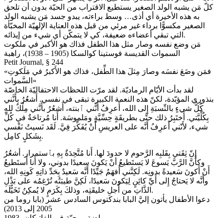
كلّ مَن يشبه الولد الصغير يستطيع الاقتراب من الحيّة بدون أن تلحق
به هذه الأخيرة أي أذى… وسط براءته، يبدو جسد مَن يشبه الولد
الصغير مكسوًّا برداء غير مرئي من قبل هذه العناية الإلهيّة المخبّأة
التي تبقي أعضاءه ضعيفة، كي لا يتمكّن أي شيء من إيذائه.
مَن وضع نفسه وصار مثل هذا الطفل فذاك هو الأكبر في ملكوت
السموات القديسة فوستينا كوالسكا (1905 – 1938)، راهبة
Petit Journal, § 244
«فمَن وضَعَ نفسَه وصارَ مِثلَ هذا الطِّفل، فذاك هو الأَكبرُ في مَلَكوتِ
السَّموات»
لقد بدأت الأيّام الرماديّة. لقد مرّت اللحظات الاحتفاليّة الخاصّة
بنذوري المؤبّدة، لكنّ هذه النعمة الكبيرة تبقى في نفسي. أَشعُرُ بأَنَّني
كُلُّ شيءٍ بالنِّسبَةِ إِلى الله، أَعرِفُ أَنَّني ٱبنته، أَشعُرُ بأَنَّني مِلْكٌ للهِ
بِكُلِّيَّتي. أَختَبِرُ ذلك حتَّى بطريقَةٍ حِسِّيَّةٍ ومَلموسَة. أَنا مُرتاحَةٌ في كُلِّ
شيء، لأَنّني أَعرِفُ أَنَّه على العريسِ أَنْ يُفَكِّرَ فِيَّ. لَقَد نَسيتُ نَفْسي
بِشَكلٍ كامِل.
إِنّ ثِقَتي بِقَلبِه الرَّحوم لا حدودَ لها. أَنا مُتَّحِدَةٌ بِهِ بٱستمرار. أشعُرُ
وكأَنَّ الرَّبَّ يَسوعَ لا يَستَطيعُ أنْ يَكونَ سعيدًا بدوني، ولا أَنا أَستَطيعُ
أَنْ أَكونَ سَعيدةً بدونِه. لَكِنَّني أَفهَمُ جَيِّدًا أَنَّه سَعيدٌ بِحَدِّ ذاتِهِ كَونِهِ الله،
وأَنَّه لا يَحتاجُ إِلى أَيِّ كائِنٍ لِيَكونَ سَعيدًا، لَكِنَّ طيبَتُه تُرْغِمُه على بَذْلِ
الذَّاتِ من أَجلِ خليقَتِه، وذلكَ بِكَرَمٍ لا يُمكِنُ تَخَيُّلَه.
دعوا الأطفال يأتون إليَّ البابا بندكتوس السادس عشر (بابا روما من
2005 إلى 2013)
رياضة روحيّة في الفاتيكان، 1983