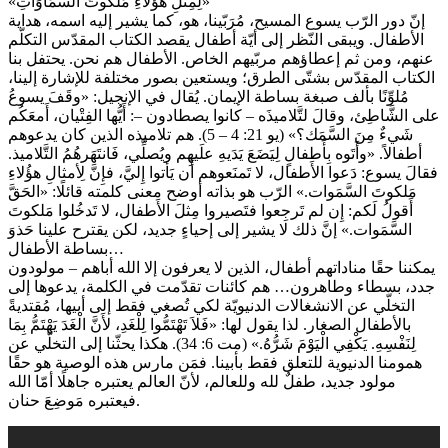
«لِمِثْلِ هؤُلاَءِ مَلَكُوتَ السَّمَاوَاتِ»
إنّ دور الرّب يسوع المسيح، مُرَبّينا، هو، كما يشير إليه اسمه، هداية
الأطفال. ويبقى النّظر إلى أيّة أطفال يقصد الكتاب المقدّس التكلّم
عنهم، ومن ثم إعطاؤهم مربّيهم الخاص. الأطفال هم نحن. يحتفل بنا
الكتاب المقدّس بشتّى الطرق؛ ويستعين بصور مختلفة للإشارة إلينا،
مُلوِّنًا بألف صبغة بساطة الإيمان. يُقال في الإنجيل: «وقَفَ يسوعُ
على الشَّاطِئ، وقالَ لتَّلاميذَه – كانوا يصطادون –: أَيُّها الفِتْيان، أَمعَكُم
شَيءٌ مِنَ السَّمَك؟» (يو 21: 4 – 5). هم تلاميذه الذين كان يدعوهم
أطفالاً. «وأَتَوه بِأَطفالٍ لِيَضَعَ يَدَيهِ علَيهِم ويُصلِّي، فَانتَهَرهُمُ التَّلاميذ.
فقالَ يسوع: دَعوا الأَطفال، لا تَمنَعوهم أَن يَأتوا إِليَّ، فإِنَّ لِأمثالِ هؤُلاءِ
مَلكوتَ السَّمَوات.» الرّب هو بذاته أوضح معنى كلمته قائلًا: «الحَقَّ
أَقولُ لَكم: إِن لم تَرجِعوا فتَصيروا مِثلَ الأَطفال، لا تَدخُلوا مَلكوتَ
السَّمَوات.» إنَّ ذلك لا يشير إلى إحياءٍ جديد، لكن يقترح علينا حَذوَ
بساطة الأطفال…
يمكننا حقًا مناداتهم أطفال، الذين لا يعرفون إلا الله أباهم – مولودون
جدد، بسطاء وطاهرون… هم كائنات تقدّمت في الكلمة، يدعوها إلى
التخلّي عن الانشغالات الدنيويّة لكي تُصغي فقط إلى أبيها، مُقتديةً
بالأطفال الصغار. لذا يقول لها: «فَلاَ تَهْتَمُّوا لِلْغَدِ، لأَنَّ الْغَدَ يَهْتَمُّ بِمَا
لِنَفْسِهِ. يَكْفِي الْيَوْمَ شَرُّهُ.» (مت 6: 34). هكذا يحثّنا إلى التخلّي عن
همومنا الدنيوية للتعلق فقط بأبينا. فمَن مارس هذه الوصية هو حقًا
مولود جديد، طفلٌ لله وللعالم، لأنّ العالم يعتبره جاهلًا أمّا الله
فيعتبره مَوضِعَ حنان.