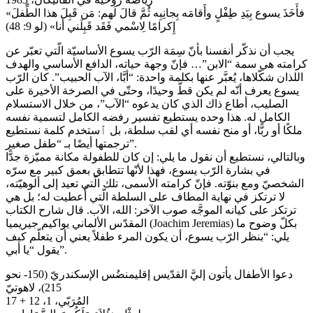
«فأَخَذَ يسوع بِيَدِ طِفْلٍ وأَقامَه بِجانِبِه ثُمَّ قالَ لَهم: مَن قَبِلَ هذا الطِّفلَ
إِكرامًا لِاسْمي فَقَد قَبِلَني أَنا» (لو 9: 48)
يجب أن نذكّر أنفسنا بأنّ سِمَة الرّب يسوع الأساسيّة الّتي تعبّر عن
كرامته هي سمة “الابن”… فإنّ وجهة حياته، الدافع الأساسي والهدف
اللذان شكّلاها، يُعبَّر عنها بكلمة واحدة: “أبَّا، الآب الحبيب”. كان الرّب
يسوع يعرف أنّه لم يكن قطّ وحيدًا، وحتّى في الصرخة الأخيرة على
الصليب، أطاع ذاك الذي كان يدعوه “الآب”، من خلال الاستسلام
الكامل له. هذا وحده يستطيع تفسير رفضه الكامل لتسمية نفسه
ملكًا أو ربًّا، أو منح نفسه أي لقب سلطة، بل ٱستخدم كلمة نستطيع
ترجمتها أيضًا بـ “طفل صغير”.
وبالتالي، نستطيع أن نقول ما يلي: إن كان للطفولة مكانة مميّزة جدًّا
في بشارة الرّب يسوع، فهذا لأنّها تتطابق بعمق كبير مع سرّه
الشخصيّ ومع بنوّته. فإنّ كرامته الأسمى، تلك الّتي تعيد إلى ألوهيّته،
لا ترتكز في نهاية المطاف على السلطة الّتي أُعطيت له؛ بل هي
ترتكز على كيانه الموجَّه صوب الآخر: الله، الآب. قال شارح الكتاب
المقدّس الألماني يواكيم جيريميا (Joachim Jeremias) بكلّ وضوح ما
يلي: “بنظر الرّب يسوع، أن يكون المرء طفلاً يعني أن يتعلّم كيف
يقول “يا أبي”.
دعوا الأطفال يأتون إليَّ القدّيس إقليمنضُس الإسكندريّ (150- نحو
215)، لاهوتيّ
المُرَبّي، 1، 12 + 17