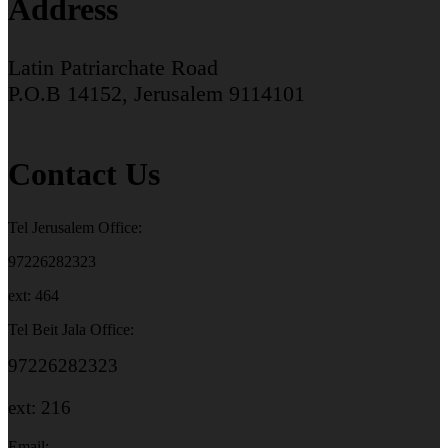
Address
Latin Patriarchate Road
P.O.B 14152, Jerusalem 9114101
Contact Us
Tel Jerusalem Office:
97226282323
ext: 464
Tel Beit Jala Office:
97226282323
ext: 216
Email: