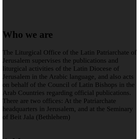
Who we are
The Liturgical Office of the Latin Patriarchate of
Jerusalem supervises the publications and
liturgical activities of the Latin Diocese of
Jerusalem in the Arabic language, and also acts
on behalf of the Council of Latin Bishops in the
Arab Countries regarding official publications.
There are two offices: At the Patriarchate
headquarters in Jerusalem, and at the Seminary
of Beit Jala (Bethlehem)