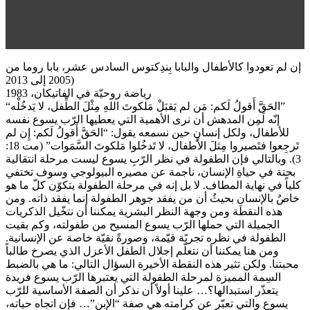
إن لم تعودوا كالأطفال والبابا بِندِكتوس السادس عشر، بابا روما من
2005 إلى 2013)
رياضة روحيّة في الفاتيكان، 1983
“الحَقَّ أَقولُ لَكم: مَن لم يَقبَلْ مَلكوتَ اللهِ مِثْلَ الطِّفل، لا يَدخُلْه”
إنّه لَمِن المدهش أن نرى الأهمية التي يعطيها الرّب يسوع نفسه
للأطفال، ولكل إنسانٍ حين نسمعه يقول: “الحَقَّ أَقولُ لَكم: إِن لم
تَرجِعوا فتَصيروا مِثلَ الأَطفال، لا تَدخُلوا مَلكوتَ السَّمَوات” (مت 18:
3). وبالتالي فإن الطفولة في نظر الرّبِ يسوع ليست مرحلة انتقالية
بحتة في حياةِ الإنسان، ناجمة عن مصيره البيولوجي وسوف تختفي
كلياً في نهاية المطاف. لا بل إنه في مرحلة الطفولة يتكوّن كلّ ما هو
خاصٌ بالإنسانِ بحيثُ أن من يفقد جوهر الطفولة إنما يفقد ذاته. ومن
هذه النقطة ومن وجهة النظر البشرية يمكننا أن نتخّيل الذكريات
الجميلة التي حملها الرّب يسوع المسيح من طفولته، وكم بقيت
الطفولة في نظره تجربًة قيّمة، وصورةً نقيّة خاصة عن الإنسانية.
ومن هنا يمكننا أن نتعلّم إجلال الطفل الأعزل الذي يصرخ طالباً
محبتنا. ولكن تثير هذه النقطة الأخيرة السؤال التالي: ما هي بالضبط
السِمة المميزة لمرحلة الطفولة التي يعتبرها الرّب يسوع فريدة
يتعذّر استبدالها؟… علينا أولاً أن نذكر أن الصفة الأساسية للرّب
يسوع والتي تعبّر عن كرامته هي صفة “الإبن”… فإن اتجاه حياته،