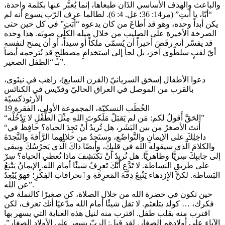
والباعث والهدف الأساسي الذَان طبعاها، إنما يُعبَّر عنها بكلمة واحدة،
“أبّا، يا أبتِ” (مر14: 36؛ غل. 4: 6). لطالما عرِف الرّب يسوع أنه لم
يكن أبداً وحده، وهو قد أطاعَ من كان يدعوه “أبَتِ” في كل حين حتى
الصرخة الأخيرة على الصليب من خلال ميله الكلّي صوبَه. هذا وحده
قد يفسّر أنه رفَضَ أخيراً أن يُسمّى ملكاً أو سيداً، أو أن يمنح لنفسه
أيّ لقبٍ سلطّوي آخرَ، بل لجأ إلى استخدامِ مصطلحٍ قد نُترجمه أيضاً
بـ “الطفل الصغير”.
دعوا الأطفال إسحَق السريانيّ (القرن السابع)، راهب في نينَوى،
بالقرب من الموصل في العراق الحاليّ وقدّيس في الكنائس
الأرثوذكسيّة
الخُطَب النسكيّة، المجموعة الأولى، الفقرة 19
“الحَقَّ أَقولُ لكم: مَن لم يَقبَلْ مَلَكوتَ اللهِ مِثْلَ الطِّفْلِ لا يَدْخُلْه”
“أَنتَ الأصغرُ من بين البَشَر، هل تُريدُ أَنْ تَجِدَ الحياة؟ حافِظْ في
داخِلِكَ على الإيمانِ والتَّواضُع، وستَجِدُ من خلالهما الرَّأفةَ والنَّجدَةَ
والكلامَ الَّذي سيقوله الله في قلبِكَ، وأيضًا ذاكَ الَّذي يَحرُسُكَ ويبقى
إلى جانِبِكَ سِريًّا وظاهريًّا. هل تُريدُ أَنْ تَكْتَشِفَ ماذا تُعطي الحياة؟ سِرْ
على طريقِ البَساطة. لا تَدَّعِ أنَّكَ تَعرِفُ شيئًا أمام الله. الإيمانُ يَتْبَعُ
البَساطة. لكنَّ الإِزدهاء يَتْبِعُ دِقّةَ المَعرِفَةِ وٱنحرافاتِ الفِكْرِ؛ فهوَ يُبْعِدُ
عن الله”.
حين تكون في حضرة الله من خلال الصلاة، كن صغيرًا كالنملة في
فكرك، … كولد يتلعثم. لا تقل شيئًا أمام الله مدّعيًا أنك تعرف، لكن
اقترب منه بقلب طفل. اقترب منه لنيل هذه العناية التي يسهر بها
الآباء على أولادهم الصغار. لقد قيل: الربّ يسهر على الأولاد الصغار”.