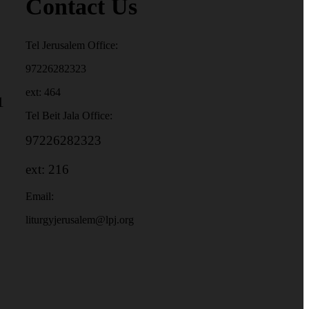
Contact Us
Tel Jerusalem Office:
97226282323
ext: 464
1
Tel Beit Jala Office:
97226282323
ext: 216
Email:
liturgyjerusalem@lpj.org