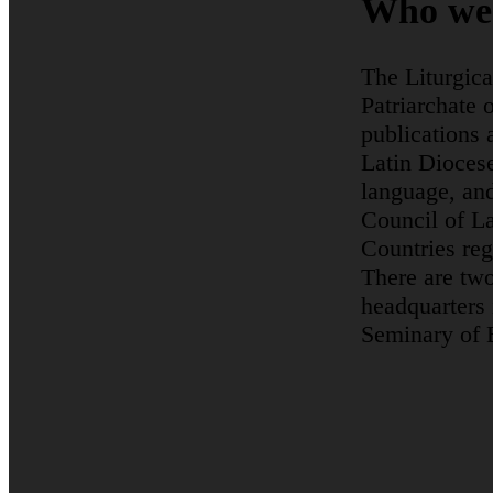
Who we
The Liturgica
Patriarchate 
publications a
Latin Diocese
language, and
Council of La
Countries reg
There are two
headquarters 
Seminary of 