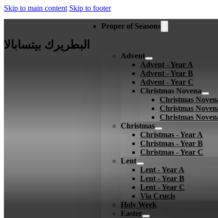
Skip to main content
Skip to footer
Proper of Seasons
البطريرك بيتسابالا
Advent
Advent - Year A
Advent - Year B
Advent - Year C
Christmas Novena
Christmas Noven
Christmas Noven
Christmas Noven
Christmas
Christmas - Year A
Christmas - Year B
Christmas - Year C
Lent
Lent - Year A
Lent - Year B
Lent - Year C
Via Crucis
Holy Week
Easter