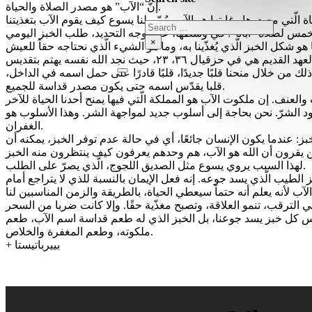
إنّ “الآب” هو مصدر الصلاة والحياة.
Search
×
نحن بحاجة إلى أن يتقدس اسم الله (لوقا١١، ٢). الله ذاته موجود في اسمه: لكن من يجرؤ على نطق اسم مقدس بشفاه نجسة؟ الإشارة في العهد القديم هي في حزقيال ٣٦، ٢٣، حيث نجد الله نفسه يهتم بتقديس
ك من خلال منحنا قلبًا جديدًا، قلبًا قادرًا على حمل اسمه في الداخل،
قلبا يقدّس اسمه حتى يكون مصدر قداسة للجميع.
لأمور الأساسية للحياة، وهو وجود الشرّ. نحن بحاجة إلى أسلوب جديد لمواجهة الشر. وهذا الأسلوب هو
الغفران.
ي لا نسقط في التجربة. من المثير للاهتمام أنه في رواية تجارب يسوع (لوقا ٤، ١–١٣) يعود موضوع الخبز: عندما يكون الإنسان جائعًا، أي في حالة عدم توفر الخبز، يمكنه أن
لهذا السبب يروي يسوع مثل الصديق اللجوج، الّذي يصرّ على الطلب.
 الطيب الّذي يسد جوعه. إنه فعل الإيمان بالنسبة للذي لا يتراجع أمام
يس كل خبز يسد جوعنا، بل الخبز الذي له طعم قداسة اسم الآب، طعم
ملكوته، وطعم المغفرة والخلاص.
+ بييرباتيستا