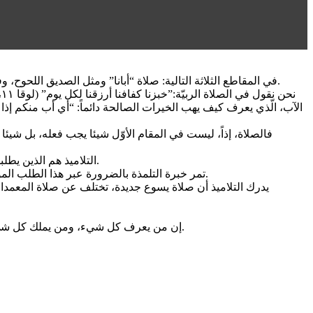
في المقاطع الثلاثة التالية: صلاة “أبانا” ومثل الصديق اللحوح، وفي الحديث عن الأب الصالح الّذي يُعطي الروح القدس، يتحدث يسوع عن الصلاة، وعن أمر ما له علاقة بالجوع، وبالتالي عن شيء يصلح للأكل.
فالصلاة، إذاً، ليست في المقام الأوّل شيئا يجب فعله، بل شيئا 
التلاميذ هم الذين يطلبون من يسوع أن يعلّمهم الصلاة. يرونه يصلي، ويدركون أنه يتغذى من هذه العلاقة مع الاب؛ يرون أن لحياته ينبوعا خفيا، يجعلها حقيقية ومثمرة.
تمر خبرة التلمذة بالضرورة عبر هذا الطلب الموجه ليسوع: علمنا أن نصلي. إنه سؤال أساسي: عند نقطة معينة، يجب أن يشعر الإنسان داخل نفسه بالرغبة في بناء علاقة مع الله الّذي يغذّينا.
يدرك التلاميذ أن صلاة يسوع جديدة، تختلف عن صلاة المعمدان، و
إن من يعرف كل شيء، ومن يملك كل شيء، ومن يمكنه فعل كل شيء، والمكتفي بذاته، والشبعان ومن لا يعرف الجوع؛ ومن لا يحتاج أن يطلب أي شيء من أحد: هذا الانسان لا يصلي.