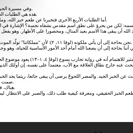
وفي مسيرة الحياة الّتي مصدرها وغايتها هو الآب، يُبيّن لنا يسوع كيف يقوم الآب بتغذيتنا.
هذه هي الطلبات الخمس لصلاة “أبانا“: في وسطها، على وجه التحديد، طلب الخبز اليومي.
أما الطلبات الأربع الأخرى فتخبرنا عن طعم خبز الله، وما هو شكل الخبز الّذي يُغذّينا به، وما هو الشيء الّذي نحتاجه حقاً للعيش.
الله أن يبقى هذا الاسم بعيد المنال، ومحصورا على الأطهار. وهو يفعل ذل
نحن بحاجة إلى أن يأتي ملكوته (لوقا ١١، ٢): لأن “مملكاتنا” تولّد الموت والعنف. إن ملكوت الآب هو المملكة الّتي فيها يمنح أحدنا الحياة للآخر.
المغفرة، التي نتلقاها ونتقاسمها (لوقا ١١، ٤)، وهذا يعني أننا بحاجة إلى أن يضعنا الله أمام أحد ا
وأخيرا نحتاج إلى الله للعناية بحياتنا، ك
 عن الخبز الجيد. والمصر اللحوحّ يرضى أن يبقى جائعا، ريثما يجد الخبز
صمت الآب لأنه يعلم أنه حتماً سيعطي الحياة، بالطريقة والزمن المناسبين لنا.
هناك، في الترقب، تنمو العلاقة، وتصبح مغذّية حقًا. وإلا كانت ضربا من السحر.
 طعم الخبز الحقيقي، ومعرفة كيفية طلب ذلك، والصبر على الانتظار. ل