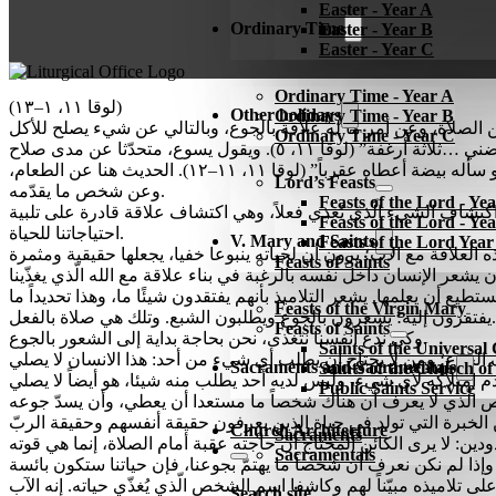
Easter - Year A
Ordinary Time
Easter - Year B
Easter - Year C
Ordinary Time - Year A
(لوقا ١١، ١–١٣)
Other holidays
Ordinary Time - Year B
Ordinary Time - Year C
نحن نقول في الصلاة الربيّة:”خبزنا كفافنا أرزقنا لكل يوم” (لوقا ١١، ٣). والصديق، الّذي أتاه ضيف جائع في نصف الليل، يقول لصديقه “أقرضني …ثلاثة أرغفة” (لوقا ١١، ٥). ويقول يسوع، متحدّثا عن مدى صلاح
الآب، الّذي يعرف كيف يهب الخيرات الصالحة دائماً: “أي أب منكم إذا سأله ابنه رغيفاً يُعطيه حجراً، أو سأله سمكة يعطيه بدل السمكة حية، أو سأله بيضة أعطاه عقرباً” (لوقا ١١، ١١–١٢). الحديث هنا عن الطعام،
Lord’s Feasts
وعن شخص ما يقدّمه.
Feasts of the Lord - Ye
ا اكتشاف الشيء الّذي يُغذي فعلاً، وهي اكتشاف علاقة قادرة على تلبية
Feasts of the Lord - Ye
احتياجاتنا للحياة.
V. Mary and Saints
Feasts of the Lord Yea
Feasts of Saints
ع أن يعلمها. يشعر التلاميذ بأنهم يفتقدون شيئًا ما، وهذا تحديداً ما
Feasts of the Virgin Mary
يفتقرون إليه؛ يشعرون بالجوع ويطلبون الشبع. وتلك هي صلاة بالفعل.
Feasts of Saints
وكي ندع أنفسنا نتغذى، نحن بحاجة بداية إلى الشعور بالجوع.
Saints of the Universa
Sacraments and Sacramentals
Saints of the Church o
Public Saints Service
Church Architecture
Sacraments
Sacramentals
Search site