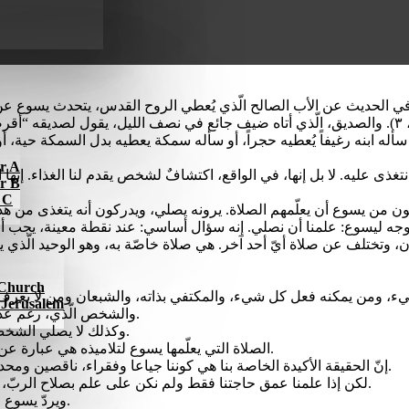
ar A
نتغذى عليه. لا بل إنها، في الواقع، اكتشافٌ لشخص يقدم لنا الغذاء. إنه
ar B
r C
تختلف عن صلاة أيّ أحد آخر. هي صلاة خاصّة به، وهو الوحيد الّذي يستطي
l Church
f Jerusalem
والشخص الّذي، رغم عدم امتلاكه لأي شيء، وليس لديه أحد يطلب منه شيئا، هو أيضاً لا يصلي.
وكذلك لا يصلي الشخص الّذي لا يعرف أن هناك شخصاً ما مستعدا أن يعطي، وأن يسدّ جوعه.
الصلاة التي يعلّمها يسوع لتلاميذه هي عبارة عن الخبرة التي تولد في حياة الذين يعرفون حقيقة أنفسهم وحقيقة الربّ.
إنّ الحقيقة الأكيدة الخاصة بنا هي كوننا جياعا وفقراء، ناقصين ومحدودين: لا يرى الكائن المحتاج أن حاجته عقبة أمام الصلاة، إنما هي قوته.
لكن إذا علمنا عمق حاجتنا فقط ولم نكن على علم بصلاح الربّ، وإذا لم نكن نعرف أن شخصاً ما يهتمّ بجوعنا، فإن حياتنا ستكون بائسة.
ويردّ يسوع على تلاميذه مبيّناً لهم وكاشفا اسم الشخص الّذي يُغذّي حياته. إنه الآب.