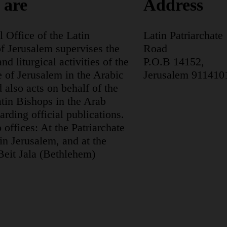
 are
Address
l Office of the Latin
Latin Patriarchate
of Jerusalem supervises the
Road
nd liturgical activities of the
P.O.B 14152,
 of Jerusalem in the Arabic
Jerusalem 911410
 also acts on behalf of the
tin Bishops in the Arab
arding official publications.
 offices: At the Patriarchate
in Jerusalem, and at the
Beit Jala (Bethlehem)