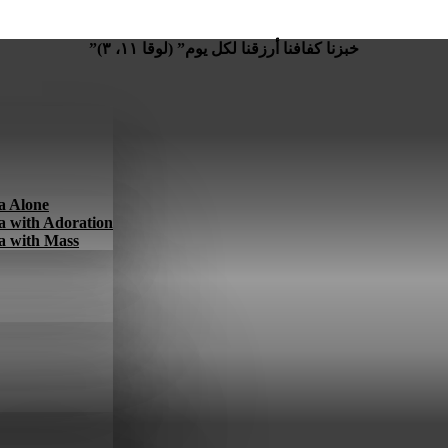
”خبزنا كفافنا أرزقنا لكل يوم” (لوقا ١١، ٣)
a Alone
a with Adoration
a with Mass